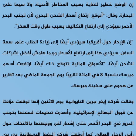
إن الوضع خطير للغاية بسبب المخاطر الأمنية، ولا سيما على
البحارة. وقال: “أتوقع ارتفاع أسعار الشحن البحري لأن تجنب البحر
الأحمر سيؤدي إلى ارتفاع التكاليف بسبب طول وقت السفر”.
“إن الإبحار حول أفريقيا سيؤدي أيضًا إلى زيادة الطلب على سعة
السفن. سيؤدي هذا إلى ارتفاع الأسعار وربما هامش أفضل لشركات
الشحن أيضًا. “الأسواق المالية تتوقع ذلك أيضًا. ارتفعت أسهم
ميرسك بنسبة 8 في المائة تقريبًا يوم الجمعة الماضي بعد تقارير
عن هجوم على سفينة ميرسك.
وقالت شركة إيفر جرين التايوانية يوم الاثنين إنها توقفت مؤقتا
عن قبول البضائع الإسرائيلية. وأصدرت تعليمات لسفنها بتجنب
المرور في البحر الأحمر حتى إشعار آخر، ووجهتها بالالتفاف حول
رأس الرجاء الصالح. كما أوقفت شركة النفط البريطانية بي بي