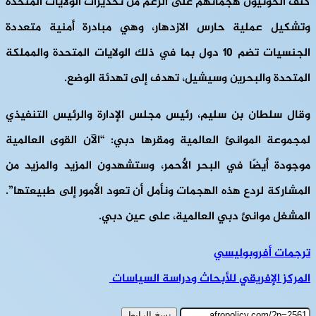
كثف الحوثيون هجماتهم على الرغم من تحذيرات الولايات المتحدة
وتشكيل عملية حارس الازدهار، وهي مبادرة أمنية متعددة
الجنسيات تضم 10 دول بما في ذلك الولايات المتحدة والمملكة
المتحدة والبحرين وسيشيل، تهدف إلى تهدئة الوضع.
وقال سلطان بن سليم، رئيس مجلس الإدارة والرئيس التنفيذي
لمجموعة الموانئ العالمية ومقرها دبي: “الآن القوى العالمية
موجودة أيضًا في البحر الأحمر، وستشهدون المزيد والمزيد من
المشاركة لردع هذه الهجمات ونأمل أن تعود الأمور إلى طبيعتها”.
المشغل موانئ دبي العالمية، على عين دبي.
ترجمات أفروبوليسي
المركز الإفريقي للأبحاث ودراسة السياسات
نسخ الرابط