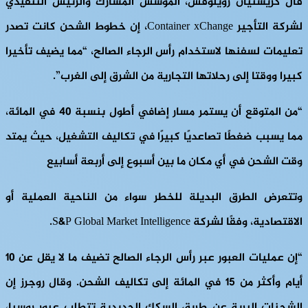
قال كريستيان رويلوفس، المؤسس المشارك والرئيس التنفيذي
لشركة التأجير Container xChange، إن خطوط الشحن كانت تصدر
تعليمات لسفنها لاستخدام رأس الرجاء الصالح، “مما يضيف تأخيرا
كبيرا ووقتا إلى رحلاتها التجارية من الشرق إلى الغرب”.
“من المتوقع أن يستمر مسار إضافي أطول بنسبة 40 في المائة،
مما يسبب ضغطًا تصاعديًا كبيرًا في تكاليف التشغيل، حيث يمتد
وقت الشحن في أي مكان ما بين أسبوع إلى أربعة أسابيع
وتتعرض الطرق البديلة للخطر سواء من الناحية العملية أو
الاقتصادية، وفقًا لشركة S&P Global Market Intelligence.
“إن عمليات العبور عبر رأس الرجاء الصالح تضيف ما لا يقل عن 10
أيام وأكثر من 15 في المائة إلى تكاليف الشحن. وقال روجرز إن
الشحنات البرية عن طريق السكك الحديدية تتطلب عبور روسيا،