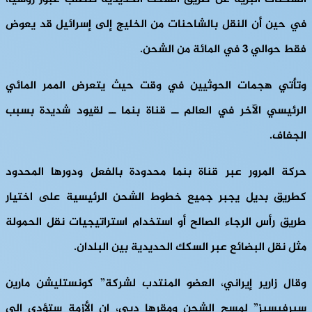
في حين أن النقل بالشاحنات من الخليج إلى إسرائيل قد يعوض
فقط حوالي 3 في المائة من الشحن.
وتأتي هجمات الحوثيين في وقت حيث يتعرض الممر المائي
الرئيسي الآخر في العالم ــ قناة بنما ــ لقيود شديدة بسبب
الجفاف.
حركة المرور عبر قناة بنما محدودة بالفعل ودورها المحدود
كطريق بديل يجبر جميع خطوط الشحن الرئيسية على اختيار
طريق رأس الرجاء الصالح أو استخدام استراتيجيات نقل الحمولة
مثل نقل البضائع عبر السكك الحديدية بين البلدان.
وقال زارير إيراني، العضو المنتدب لشركة” كونستليشن مارين
سيرفيسيز” لمسح الشحن ومقرها دبي، إن الأزمة ستؤدي إلى