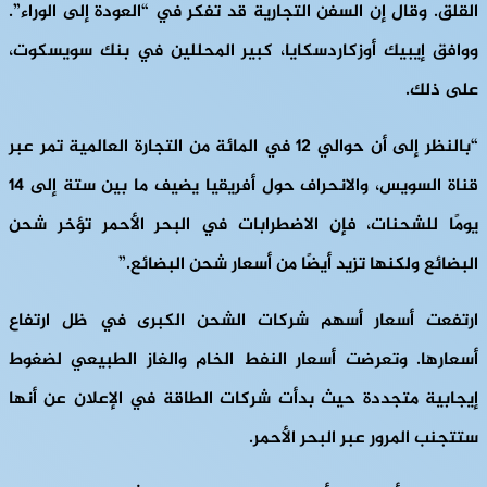
القلق. وقال إن السفن التجارية قد تفكر في “العودة إلى الوراء”.
ووافق إيبيك أوزكاردسكايا، كبير المحللين في بنك سويسكوت،
على ذلك.
“بالنظر إلى أن حوالي 12 في المائة من التجارة العالمية تمر عبر
قناة السويس، والانحراف حول أفريقيا يضيف ما بين ستة إلى 14
يومًا للشحنات، فإن الاضطرابات في البحر الأحمر تؤخر شحن
البضائع ولكنها تزيد أيضًا من أسعار شحن البضائع.”
ارتفعت أسعار أسهم شركات الشحن الكبرى في ظل ارتفاع
أسعارها. وتعرضت أسعار النفط الخام والغاز الطبيعي لضغوط
إيجابية متجددة حيث بدأت شركات الطاقة في الإعلان عن أنها
ستتجنب المرور عبر البحر الأحمر.