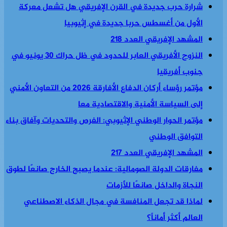
شرارة حرب جديدة في القرن الإفريقي هل تشعل معركة
الأول من أغسطس حربا جديدة في إثيوبيا
المشهد الإفريقي العدد 218
النزوح الأفريقي العابر للحدود في ظل حراك 30 يونيو في
جنوب أفريقيا
مؤتمر رؤساء أركان الدفاع الأفارقة 2026 من التعاون الأمني
إلى السياسة الأمنية والاقتصادية معا
مؤتمر الحوار الوطني الإثيوبي: الفرص والتحديات وآفاق بناء
التوافق الوطني
المشهد الإفريقي العدد 217
مفارقات الدولة الصومالية: عندما يصبح الخارج صانعًا لطوق
النجاة والداخل صانعًا للأزمات
لماذا قد تجعل المنافسة في مجال الذكاء الاصطناعي
العالم أكثر أماناً؟