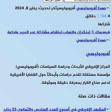
أفروبوليسي
آخر تحديث: يناير 8, 2024
4 دقائق
706
شاركها
فيسبوك
‫X
لينكدإن
واتساب
تيلقرام
مشاركة عبر البريد
طباعة
أفروبوليسي
المركز الإفريقي للأبحاث ودراسة السياسات (أفروبوليسي)
مؤسسة مستقلة تقدم دراسات وأبحاثاً حول القضايا الأفريقية
لدعم صناع القرار بمعرفة دقيقة وموثوقة.
مقالات ذات صلة