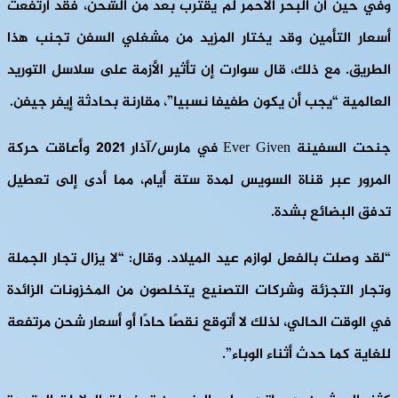
وفي حين أن البحر الأحمر لم يقترب بعد من الشحن، فقد ارتفعت
أسعار التأمين وقد يختار المزيد من مشغلي السفن تجنب هذا
الطريق. مع ذلك، قال سوارت إن تأثير الأزمة على سلاسل التوريد
العالمية “يجب أن يكون طفيفا نسبيا”، مقارنة بحادثة إيفر جيفن.
جنحت السفينة Ever Given في مارس/آذار 2021 وأعاقت حركة
المرور عبر قناة السويس لمدة ستة أيام، مما أدى إلى تعطيل
تدفق البضائع بشدة.
“لقد وصلت بالفعل لوازم عيد الميلاد. وقال: “لا يزال تجار الجملة
وتجار التجزئة وشركات التصنيع يتخلصون من المخزونات الزائدة
في الوقت الحالي، لذلك لا أتوقع نقصًا حادًا أو أسعار شحن مرتفعة
للغاية كما حدث أثناء الوباء”.