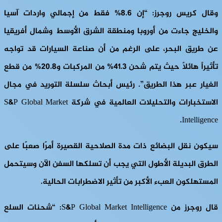
وقال كريس روجرز: “إن 8.6% فقط من إجمالي واردات آسيا
والخليج جاءت من أوروبا ومنطقة الشرق الأوسط وشمال أفريقيا
عن طريق البحر، على الرغم من أن صناعة السيارات قد تواجه
تأثيراً هائلاً حيث يتم شحن 41.3% من المركبات و20.8% من قطع
الغيار عبر هذا الطريق”. رئيس أبحاث سلسلة التوريد في مجال
الاستخبارات والتحليلات العالمية في شركة S&P Global Market
Intelligence.
سيكون نقل البضائع ذات مدة الصلاحية القصيرة أمرًا صعبًا على
الطرق البديلة الأطول التي يجب أن تسلكها السفن الآن وسيتحمل
المستهلكون العبء الأكبر من تأثير الاضطرابات الحالية.
قال روجرز من S&P Global Market Intelligence: “شحنات السلع