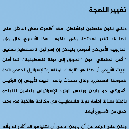
تغيير اللهجة
ولكي نكون منصفين لواشنطن، فقد أظهرت بعض الدلائل على
أنها قد تغير لهجتها. وفي دافوس هذا الأسبوع، قال وزير
الخارجية الأمريكي أنتوني بلينكن إن إسرائيل لا تستطيع تحقيق
“الأمن الحقيقي” دون “الطريق إلى دولة فلسطينية”. كما أعلن
البيت الأبيض أن هذا هو “الوقت المناسب” لإسرائيل لخفض شدة
هجومها العسكري. وقال متحدث باسم البيت الأبيض إن الرئيس
الأمريكي جو بايدن ورئيس الوزراء الإسرائيلي بنيامين نتنياهو
ناقشا مسألة إقامة دولة فلسطينية في مكالمة هاتفية في وقت
لاحق من الأسبوع أيضا.
ولكن على الرغم من أن بايدن ادعى أن نتنياهو قد أشار له بأنه