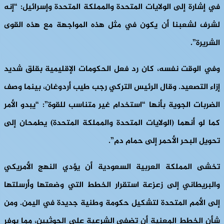
في إشارة إلى الولايات المتحدة والمملكة المتحدة وإسرائيل: “إنه
لشرف لشعبنا أن يكون في مثل هذه المواجهة مع هذه القوى
الشريرة”.
وفي الوقت نفسه، كان رد فعل الحكومات الإقليمية بقلق شديد
إزاء التصعيد. وقال الرئيس التركي رجب طيب أردوغان، بينما وصف
الضربات الجوية بأنها “استخدام غير متناسب للقوة”: “يبدو الأمر
كما لو أنهما (الولايات المتحدة والمملكة المتحدة) يطمحان إلى
تحويل البحر الأحمر إلى حمام دم”.
تخشى المملكة العربية السعودية أن يؤدي النهج الأمريكي
والبريطاني إلى زعزعة استقرار الخطط التي وضعتها وأرسلتها
إلى الأمم المتحدة لتشكيل حكومة وطنية جديدة في اليمن. ومن
شأن الخطط المعنية أن تضفي الشرعية على الحوثيين، مما يوفر