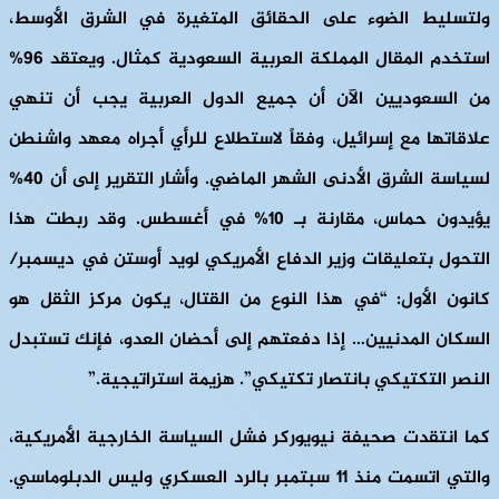
ولتسليط الضوء على الحقائق المتغيرة في الشرق الأوسط،
استخدم المقال المملكة العربية السعودية كمثال. ويعتقد 96%
من السعوديين الآن أن جميع الدول العربية يجب أن تنهي
علاقاتها مع إسرائيل، وفقاً لاستطلاع للرأي أجراه معهد واشنطن
لسياسة الشرق الأدنى الشهر الماضي. وأشار التقرير إلى أن 40%
يؤيدون حماس، مقارنة بـ 10% في أغسطس. وقد ربطت هذا
التحول بتعليقات وزير الدفاع الأمريكي لويد أوستن في ديسمبر/
كانون الأول: “في هذا النوع من القتال، يكون مركز الثقل هو
السكان المدنيين… إذا دفعتهم إلى أحضان العدو، فإنك تستبدل
النصر التكتيكي بانتصار تكتيكي”. هزيمة استراتيجية.”
كما انتقدت صحيفة نيويوركر فشل السياسة الخارجية الأمريكية،
والتي اتسمت منذ 11 سبتمبر بالرد العسكري وليس الدبلوماسي.