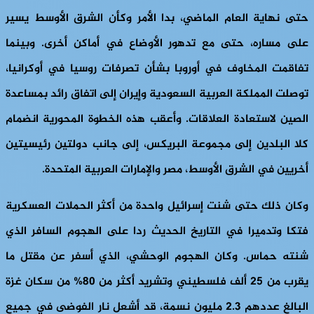
حتى نهاية العام الماضي، بدا الأمر وكأن الشرق الأوسط يسير
على مساره، حتى مع تدهور الأوضاع في أماكن أخرى. وبينما
تفاقمت المخاوف في أوروبا بشأن تصرفات روسيا في أوكرانيا،
توصلت المملكة العربية السعودية وإيران إلى اتفاق رائد بمساعدة
الصين لاستعادة العلاقات. وأعقب هذه الخطوة المحورية انضمام
كلا البلدين إلى مجموعة البريكس، إلى جانب دولتين رئيسيتين
أخريين في الشرق الأوسط، مصر والإمارات العربية المتحدة.
وكان ذلك حتى شنت إسرائيل واحدة من أكثر الحملات العسكرية
فتكا وتدميرا في التاريخ الحديث ردا على الهجوم السافر الذي
شنته حماس. وكان الهجوم الوحشي، الذي أسفر عن مقتل ما
يقرب من 25 ألف فلسطيني وتشريد أكثر من 80% من سكان غزة
البالغ عددهم 2.3 مليون نسمة، قد أشعل نار الفوضى في جميع