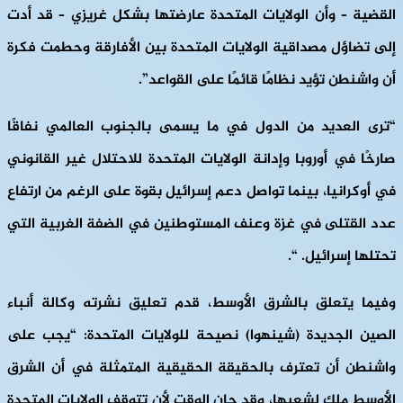
القضية – وأن الولايات المتحدة عارضتها بشكل غريزي – قد أدت
إلى تضاؤل مصداقية الولايات المتحدة بين الأفارقة وحطمت فكرة
أن واشنطن تؤيد نظامًا قائمًا على القواعد”.
“ترى العديد من الدول في ما يسمى بالجنوب العالمي نفاقًا
صارخًا في أوروبا وإدانة الولايات المتحدة للاحتلال غير القانوني
في أوكرانيا، بينما تواصل دعم إسرائيل بقوة على الرغم من ارتفاع
عدد القتلى في غزة وعنف المستوطنين في الضفة الغربية التي
تحتلها إسرائيل. “.
وفيما يتعلق بالشرق الأوسط، قدم تعليق نشرته وكالة أنباء
الصين الجديدة (شينهوا) نصيحة للولايات المتحدة: “يجب على
واشنطن أن تعترف بالحقيقة الحقيقية المتمثلة في أن الشرق
الأوسط ملك لشعبها، وقد حان الوقت لأن تتوقف الولايات المتحدة