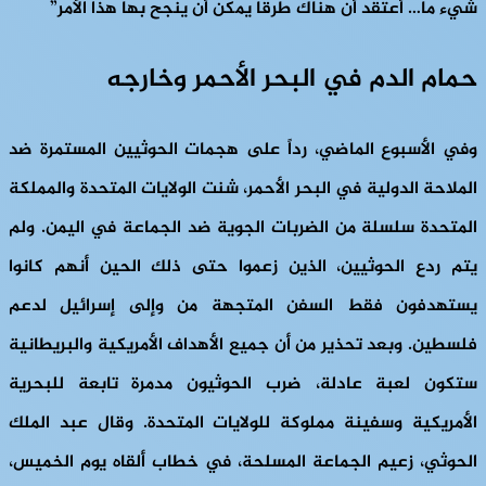
شيء ما… أعتقد أن هناك طرقا يمكن أن ينجح بها هذا الأمر”
حمام الدم في البحر الأحمر وخارجه
وفي الأسبوع الماضي، رداً على هجمات الحوثيين المستمرة ضد
الملاحة الدولية في البحر الأحمر، شنت الولايات المتحدة والمملكة
المتحدة سلسلة من الضربات الجوية ضد الجماعة في اليمن. ولم
يتم ردع الحوثيين، الذين زعموا حتى ذلك الحين أنهم كانوا
يستهدفون فقط السفن المتجهة من وإلى إسرائيل لدعم
فلسطين. وبعد تحذير من أن جميع الأهداف الأمريكية والبريطانية
ستكون لعبة عادلة، ضرب الحوثيون مدمرة تابعة للبحرية
الأمريكية وسفينة مملوكة للولايات المتحدة. وقال عبد الملك
الحوثي، زعيم الجماعة المسلحة، في خطاب ألقاه يوم الخميس،