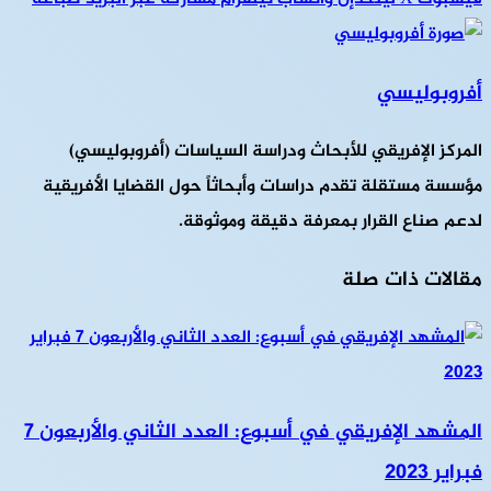
أفروبوليسي
المركز الإفريقي للأبحاث ودراسة السياسات (أفروبوليسي)
مؤسسة مستقلة تقدم دراسات وأبحاثاً حول القضايا الأفريقية
لدعم صناع القرار بمعرفة دقيقة وموثوقة.
مقالات ذات صلة
المشهد الإفريقي في أسبوع: العدد الثاني والأربعون 7
فبراير 2023