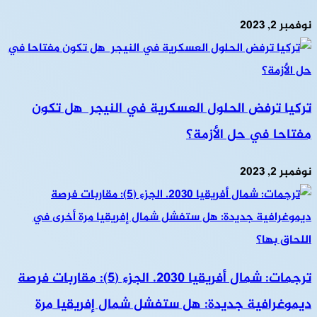
نوفمبر 2, 2023
تركيا ترفض الحلول العسكرية في النيجر هل تكون
مفتاحا في حل الأزمة؟
نوفمبر 2, 2023
ترجمات: شمال أفريقيا 2030. الجزء (5): مقاربات فرصة
ديموغرافية جديدة: هل ستفشل شمال إفريقيا مرة