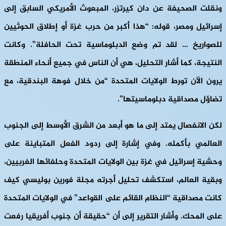
ونقلت الصحيفة عن دان كيرتزر، المبعوث الأمريكي السابق إلى
إسرائيل ومصر، قوله: “هذا أكبر من حرب غزة أو إطلاق الحوثيين
للصواريخ … لقد تم وضع الدبلوماسية تحت الحافلة”. وكانت
النتيجة، كما أشار التحليل، هي أن الناس في جميع أنحاء المنطقة
يرون الآن تورط الولايات المتحدة “من خلال فوهة البندقية، مع
تضاؤل مصداقية دبلوماسيتها”.
لكن الانفصال يمتد إلى ما هو أبعد من الشرق الأوسط إلى الجنوب
العالمي بأكمله. وفي إشارة إلى ردود الفعل المتباينة على
وحشية إسرائيل في غزة بين الولايات المتحدة وحلفائها الغربيين،
وبقية العالم، استكشف تحليل أجرته مجلة فورين بوليسي كيف
كانت مصداقية “النظام القائم على القواعد” في الولايات المتحدة
على المحك. وأشار التقرير إلى أن “حقيقة أن جنوب أفريقيا رفعت