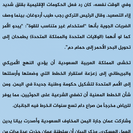
وفي الوقت نفسه، كان رد فعل الحكومات الإقليمية بقلق شديد
إزاء التصعيد. وقال الرئيس التركي رجب طيب أردوغان، بينما وصف
الضربات الجوية بأنها “استخدام غير متناسب للقوة”: “يبدو الأمر
كما لو أنهما (الولايات المتحدة والمملكة المتحدة) يطمحان إلى
تحويل البحر الأحمر إلى حمام دم”.
تخشى المملكة العربية السعودية أن يؤدي النهج الأمريكي
والبريطاني إلى زعزعة استقرار الخطط التي وضعتها وأرسلتها
إلى الأمم المتحدة لتشكيل حكومة وطنية جديدة في اليمن. ومن
شأن الخطط المعنية أن تضفي الشرعية على الحوثيين، مما يوفر
للرياض مخرجاً من صراع دام تسع سنوات انخرط فيه الجانبان.
وشاركت عمان جارة اليمن المخاوف السعودية وأصدرت بيانا يدين
العمل العسكري. وذكر البيان أن سلطنة عمان حذرت عدة مرات من