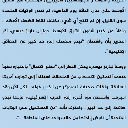
الحربية والقوات والدبلوماسيين الأميركيين المنتشرة في الشرق
الأوسط على مدى المائة يوم الماضية، لم تنتج الولايات المتحدة
سوى القليل، إن لم تنتج أي شيء، بخلاف نقاط الضعف الأعظم”.
ونقلاً عن خبير شؤون الشرق الأوسط جوليان بارنز ديسي، أقر
التقرير بأن واشنطن “تبدو منفصلة إلى حد كبير عن الحقائق
الإقليمية”.
ووفقاً لبارنز ديسي، يمكن النظر إلى “قطع الاتصال” باعتباره نهجاً
متعمداً لتمكين الانسحاب من المنطقة، استناداً إلى تجارب أمريكا
السابقة. ونقلت صحيفة نيويوركر عن الخبير قوله: “لكن الآن وقد
انجرفت واشنطن مرة أخرى إلى الحرب الإسرائيلية، فإنها تبدو
ضائعة إلى حد كبير”، واعترف بأنه “من المستحيل على الولايات
المتحدة أن تفرض إرادتها من جانب واحد على المنطقة”. “.