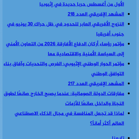
الأول من أغسطس حربا جديدة في إثيوبيا
المشهد الإفريقي العدد 218
النزوح الأفريقي العابر للحدود في ظل حراك 30 يونيو في
جنوب أفريقيا
مؤتمر رؤساء أركان الدفاع الأفارقة 2026 من التعاون الأمني
إلى السياسة الأمنية والاقتصادية معا
مؤتمر الحوار الوطني الإثيوبي: الفرص والتحديات وآفاق بناء
التوافق الوطني
المشهد الإفريقي العدد 217
مفارقات الدولة الصومالية: عندما يصبح الخارج صانعًا لطوق
النجاة والداخل صانعًا للأزمات
لماذا قد تجعل المنافسة في مجال الذكاء الاصطناعي
العالم أكثر أماناً؟
تابعنا