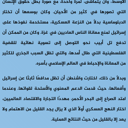
الأوسط، وأن يتماشى، لمرة واحدة، مع صورة بطل حقوق الإنسان
التي تصورها في كثير من الأحيان. وكان بوسعها أن تختار
الدبلوماسية بدلاً من النزعة العسكرية، مستخدمة نفوذها على
إسرائيل لمنع معاناة الناس العاديين في غزة. وكان من الممكن أن
تدفع تل أبيب نحو التوصل إلى تسوية نهائية للقضية
الفلسطينية التي طال أمدها، والتي تظل السبب الجذري للكثير
من المعاناة والإحباط في العالم الإسلامي بأسره.
وبدلاً من ذلك، اختارت واشنطن أن تظل مدافعًا ثابتًا عن إسرائيل
وأفعالها، حيث قدمت الدعم المعنوي والأسلحة لقواتها. وعندما
امتد الصراع إلى البحر الأحمر، مهددًا التجارة والاقتصاد العالميين،
اختار النهج العسكري أولاً الذي لا يزال يجد القليل من الاهتمام ولا
يعد إلا بالقليل من حيث النتائج العملية.