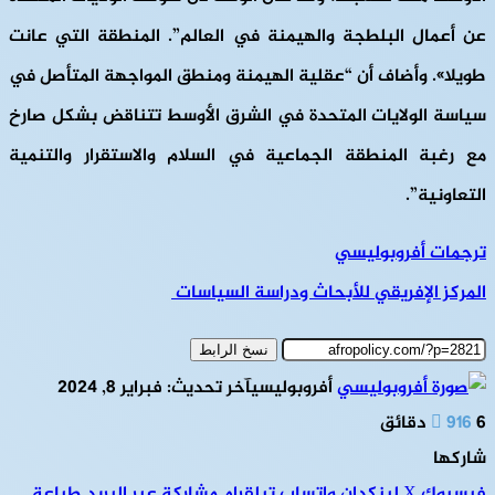
عن أعمال البلطجة والهيمنة في العالم”. المنطقة التي عانت
طويلا». وأضاف أن “عقلية الهيمنة ومنطق المواجهة المتأصل في
سياسة الولايات المتحدة في الشرق الأوسط تتناقض بشكل صارخ
مع رغبة المنطقة الجماعية في السلام والاستقرار والتنمية
التعاونية”.
ترجمات أفروبوليسي
المركز الإفريقي للأبحاث ودراسة السياسات
نسخ الرابط
أفروبوليسي
آخر تحديث: فبراير 8, 2024
6 دقائق
916
شاركها
فيسبوك
‫X
لينكدإن
واتساب
تيلقرام
مشاركة عبر البريد
طباعة