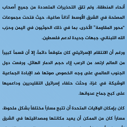
أنحاء المنطقة. ولم تلق التحذيرات المتعددة من جميع أصحاب
المصلحة في الشرق الأوسط آذاناً صاغية، حيث فتحت مجموعات
“محور المقاومة” الأخرى، بما في ذلك الحوثيون في اليمن وحزب
الله اللبناني، جبهات جديدة لدعم فلسطين.
ورغم أن الانتقام الإسرائيلي كان متوقعاً دائماً، إلا أن قسماً كبيراً
من العالم ارتعد من الرعب إزاء حجم الدمار الهائل. ورفعت دول
الجنوب العالمي على وجه الخصوص صوتها ضد الإبادة الجماعية
الوشيكة في غزة، وحثت حلفاء إسرائيل التقليديين وداعميها
على كبح جماح عدوانها.
كان بإمكان الولايات المتحدة أن تتبع مساراً مختلفاً بشكل ملحوظ،
مساراً كان من الممكن أن يعيد مكانتها ومصداقيتها في الشرق