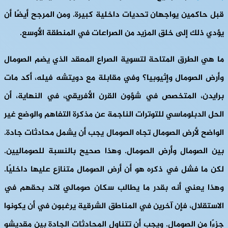
قبل حاكمين يواجهان تحديات داخلية كبيرة. ومن المرجح أيضًا أن
يؤدي ذلك إلى خلق المزيد من الصراعات في المنطقة الأوسع.
ما هي الطرق المتاحة لتسوية الصراع المعقد الذي يضم الصومال
وأرض الصومال وإثيوبيا؟ وفي مقابلة مع دويتشه فيله، أكد مات
برايدن، المتخصص في شؤون القرن الأفريقي، في النهاية، أن
الحل الدبلوماسي للتوترات الناجمة عن مذكرة التفاهم والوضع غير
الواضح لأرض الصومال تجاه الصومال يجب أن يشمل محادثات جادة.
بين الصومال وأرض الصومال. وهذا صحيح بالنسبة للصوماليين.
لكن ما فشل في ذكره هو أن أرض الصومال متنازع عليها داخليًا.
وهذا يعني أنه بقدر ما يطالب سكان صومالي لاند بحقهم في
الاستقلال، فإن آخرين في المناطق الشرقية يرغبون في أن يكونوا
جزءًا من الصومال. ويجب أن تتناول المحادثات الجادة بين مقديشو