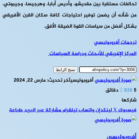
تحالفات مستقرة بين مقديشو، وأديس أبابا، وهرجيسا، وجيبوتي،
من شأنه أن يضمن توفير احتياجات كافة سكان القرن الأفريقي
بشكل أفضل من سياسات القوة الضيقة الأفق.
ترجمات أفروبوليسي
المركز الإفريقي للأبحاث ودراسة السياسات
نسخ الرابط
أفروبوليسي
آخر تحديث: مارس 22, 2024
5 دقائق
826
شاركها
فيسبوك
‫X
لينكدإن
واتساب
تيلقرام
مشاركة عبر البريد
طباعة
أفروبوليسي