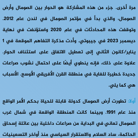
مرة أخرى. جزء من هذه المشاركة هو الحوار بين الصومال وأرض
الصومال، والذي بدأ في مؤتمر الصومال في لندن عام 2012.
وتوقفت هذه المحادثات في عام 2020 واستؤنفت في نهاية
ديسمبر 2023 في جيبوتي. وأدت مذكرة التفاهم الموقعة في 1
يناير/كانون الثاني إلى تعطيل الاتفاق على استئناف الحوار.
علاوة على ذلك، فإنه ينطوي أيضًا على احتمال نشوب صراعات
جديدة خطيرة للغاية في منطقة القرن الأفريقي الأوسع. الأسباب
هي كما يلي.
أولا:
تطورت أرض الصومال كدولة قابلة للحياة بحكم الأمر الواقع
منذ عام 1991. وبينما كانت المنطقة الواقعة في شمال غرب
الصومال تعاني في البداية من صراعات داخلية بين عائلة إسحاق
الحاكمة، ساد السلام والاستقرار السياسي منذ أواخر التسعينيات