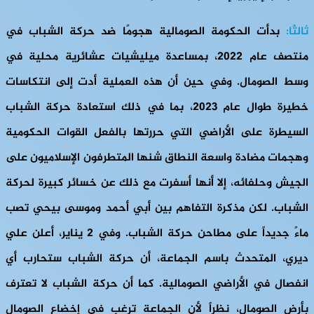
ثالثًا:
بدأت الحكومة الصومالية هجومًا ضد حركة الشباب في
منتصف عام 2022، بمساعدة ميليشيات عشائرية محلية في
وسط الصومال. وفي حين أن هذه العملية أدت إلى انتكاسات
خطيرة طوال عام 2023، بما في ذلك استعادة حركة الشباب
السيطرة على الأراضي التي حررتها بالفعل القوات الحكومية
وهجمات مضادة واسعة النطاق شنها المتطرفون الإسلاميون على
الجيش وحلفائه، إلا أنها أسفرت مع ذلك عن خسائر كبيرة لحركة
الشباب. لكن مذكرة التفاهم بين أبي أحمد وموسى بيحي تصب
ماءً جديداً على مطاحن حركة الشباب. وفي 2 يناير، أعلن علي
ديري، المتحدث باسم الجماعة، أن حركة الشباب ستحارب أي
انفصال في الأراضي الصومالية. كما أن حركة الشباب لا تعترف
بأرض الصومال، نظراً لأن الجماعة ترغب في إخضاع الصومال