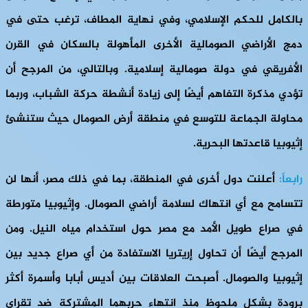
بالكامل للحكم الإسلامي، وفي نهاية المطاف، ترغب حتى في
دمج الأراضي الصومالية الأخرى المأهولة بالسكان في القرن
الأفريقي في دولة صومالية إسلامية. وبالتالي، من المرجح أن
تؤدي مذكرة التفاهم أيضًا إلى زيادة أنشطة حركة الشباب، وربما
محاولة الجماعة للتوسع في منطقة أرض الصومال حيث ستنشئ
إثيوبيا قاعدتها البحرية.
رابعاً:
أعلنت دول أخرى في المنطقة، بما في ذلك مصر، أنها لن
تتسامح مع أي انتهاك لسلامة أراضي الصومال. وإثيوبيا متورطة
في صراع طويل الأمد مع مصر حول استخدام مياه النيل. ومن
المرجح أيضًا أن تحاول إريتريا الاستفادة من أي صراع جديد بين
إثيوبيا والصومال. أصبحت العلاقات بين أديس أبابا وأسمرة أكثر
برودة بشكل ملحوظ منذ انتهاء حربهما المشتركة ضد تقراي