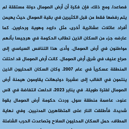
فصاعدا. ومع ذلك، فإن فكرة أن أرض الصومال دولة مستقلة لم
يتم رفضها فقط من قبل الكثيرين في بقية الصومال حيث يهيمن
أفراد عائلات عشائرية أخرى، مثل دارود وهوية ورحاوين. كما
عارضه جزء من السكان الذين تطالب الحكومة في هرجيسا بأنهم
مواطنون في أرض الصومال. وأدى هذا التنافس السياسي إلى
صراع عنيف في شرق أرض الصومال. كانت أرض الصومال قد احتلت
المنطقة عسكرياً في عام 2007. وكان السكان المحليون الذين
ينتمون في الغالب إلى عشيرة دولبهانت يقاومون هيمنة أرض
الصومال لفترة طويلة. في يناير 2023، اندلعت انتفاضة في لاس
عنود، عاصمة منطقة سول. وردت حكومة أرض الصومال بقوة
شديدة، فأطلقت النار على المتظاهرين المدنيين. وفي نهاية
المطاف، حمل السكان المحليون السلاح وتصاعدت الحرب الشاملة