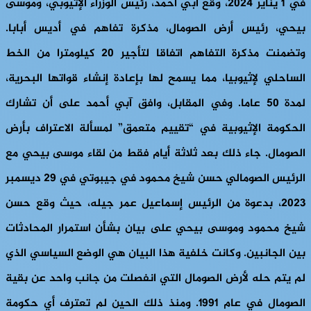
في 1 يناير 2024، وقع آبي أحمد، رئيس الوزراء الإثيوبي، وموسى
بيحي، رئيس أرض الصومال، مذكرة تفاهم في أديس أبابا.
وتضمنت مذكرة التفاهم اتفاقا لتأجير 20 كيلومترا من الخط
الساحلي لإثيوبيا، مما يسمح لها بإعادة إنشاء قواتها البحرية،
لمدة 50 عاما. وفي المقابل، وافق آبي أحمد على أن تشارك
الحكومة الإثيوبية في “تقييم متعمق” لمسألة الاعتراف بأرض
الصومال. جاء ذلك بعد ثلاثة أيام فقط من لقاء موسى بيحي مع
الرئيس الصومالي حسن شيخ محمود في جيبوتي في 29 ديسمبر
2023، بدعوة من الرئيس إسماعيل عمر جيله، حيث وقع حسن
شيخ محمود وموسى بيحي على بيان بشأن استمرار المحادثات
بين الجانبين. وكانت خلفية هذا البيان هي الوضع السياسي الذي
لم يتم حله لأرض الصومال التي انفصلت من جانب واحد عن بقية
الصومال في عام 1991. ومنذ ذلك الحين لم تعترف أي حكومة