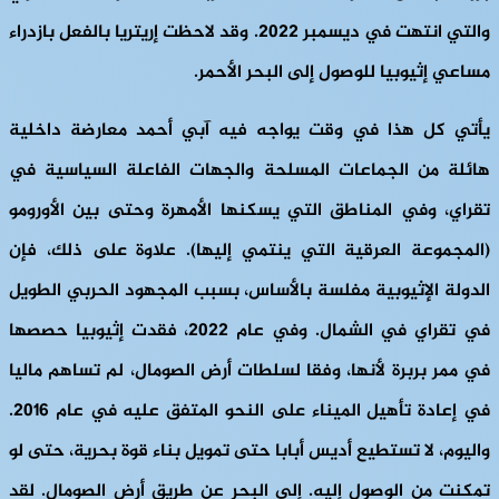
والتي انتهت في ديسمبر 2022. وقد لاحظت إريتريا بالفعل بازدراء
مساعي إثيوبيا للوصول إلى البحر الأحمر.
يأتي كل هذا في وقت يواجه فيه آبي أحمد معارضة داخلية
هائلة من الجماعات المسلحة والجهات الفاعلة السياسية في
تقراي، وفي المناطق التي يسكنها الأمهرة وحتى بين الأورومو
(المجموعة العرقية التي ينتمي إليها). علاوة على ذلك، فإن
الدولة الإثيوبية مفلسة بالأساس، بسبب المجهود الحربي الطويل
في تقراي في الشمال. وفي عام 2022، فقدت إثيوبيا حصصها
في ممر بربرة لأنها، وفقا لسلطات أرض الصومال، لم تساهم ماليا
في إعادة تأهيل الميناء على النحو المتفق عليه في عام 2016.
واليوم، لا تستطيع أديس أبابا حتى تمويل بناء قوة بحرية، حتى لو
تمكنت من الوصول إليه. إلى البحر عن طريق أرض الصومال. لقد