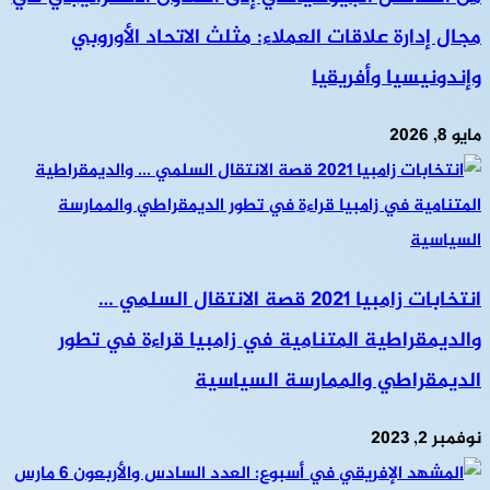
مجال إدارة علاقات العملاء: مثلث الاتحاد الأوروبي
وإندونيسيا وأفريقيا
مايو 8, 2026
انتخابات زامبيا 2021 قصة الانتقال السلمي …
والديمقراطية المتنامية في زامبيا قراءة في تطور
الديمقراطي والممارسة السياسية
نوفمبر 2, 2023