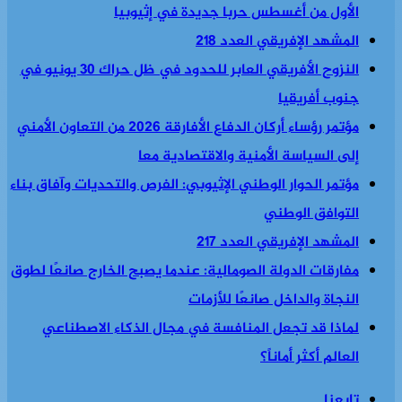
الأول من أغسطس حربا جديدة في إثيوبيا
المشهد الإفريقي العدد 218
النزوح الأفريقي العابر للحدود في ظل حراك 30 يونيو في
جنوب أفريقيا
مؤتمر رؤساء أركان الدفاع الأفارقة 2026 من التعاون الأمني
إلى السياسة الأمنية والاقتصادية معا
مؤتمر الحوار الوطني الإثيوبي: الفرص والتحديات وآفاق بناء
التوافق الوطني
المشهد الإفريقي العدد 217
مفارقات الدولة الصومالية: عندما يصبح الخارج صانعًا لطوق
النجاة والداخل صانعًا للأزمات
لماذا قد تجعل المنافسة في مجال الذكاء الاصطناعي
العالم أكثر أماناً؟
تابعنا