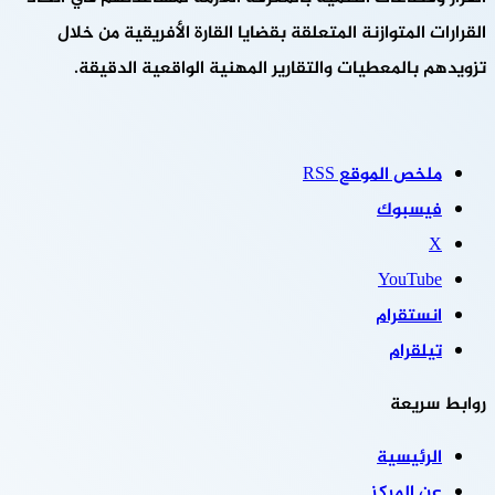
القرارات المتوازنة المتعلقة بقضايا القارة الأفريقية من خلال
تزويدهم بالمعطيات والتقارير المهنية الواقعية الدقيقة.
ملخص الموقع RSS
فيسبوك
‫X
‫YouTube
انستقرام
تيلقرام
روابط سريعة
الرئيسية
عن المركز