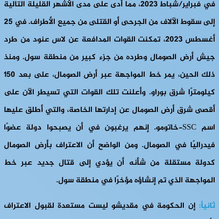
في فبراير/شباط 2023، مما أدى على مدى الأشهر القليلة التالية
إلى سقوط الآلاف من الجرحى أو القتلى من جميع الأطراف. في 25
أغسطس 2023، تمكنت القوات المدافعة عن لاس عنود من طرد
جيش أرض الصومال وطرده من جزء كبير من منطقة سول. ومنذ
ذلك الحين، يمر خط المواجهة عبر أرض الصومال، على بعد 150
كيلومترًا شرق بوراو. وأعلنت تلك القوات التي تسيطر الآن على
أقصى شرق أرض الصومال عن إدارتها الخاصة، والتي أطلق عليها
اسم SSC-خاتومو. إنهم يرغبون في أن يصبحوا دولة عضوًا
فيدراليًا في الصومال. ومن الواضح أن الاعتراف بأرض الصومال
كدولة مستقلة من شأنه أن يؤدي إلى قتال جديد عبر خط
المواجهة الذي تم إنشاؤه مؤخرًا في منطقة سول.
ثانياً:
إن الحكومة في مقديشو ليست مستعدة لقبول الاعتراف