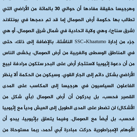
وهرجيسا حقيقة مفادها أن حوالي 30 بالمائة من الأراضي التي
تطالب بها حكومة أرض الصومال إما قد تم دمجها في بونتلاند
(شرق سناج)، وهي ولاية اتحادية في شمال شرق الصومال، أو هي
جزء من إدارة SSC-Khaatumo الناشئة. بالإضافة إلى ذلك، حتى
في المناطق الوسطى والغربية من أرض الصومال، يخشى الناس
من أن دعوة إثيوبيا لاستئجار أرض على البحر ستكون مرادفة لبيع
الأراضي بشكل دائم إلى الجار القوي. وسيكون من الحكمة ألا ينظر
الفاعلون السياسيون في هرجيسا إلى المكاسب على المدى
القصير فحسب، بل يدركون أن أرض الصومال (بأي شكل من
الأشكال) لن تضطر على المدى الطويل إلى العيش ودياً مع إثيوبيا
فحسب، بل أيضاً مع الصومال. وفيما يتعلق بإثيوبيا، يبدو أن
الأوهام الإمبراطورية حركت مبادرة آبي أحمد، ربما مستوحاة من