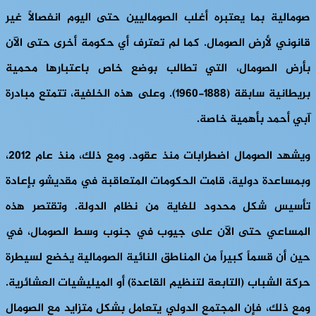
صومالية بما يعتبره أغلب الصوماليين حتى اليوم انفصالاً غير
قانوني لأرض الصومال. كما لم تعترف أي حكومة أخرى حتى الآن
بأرض الصومال، التي تطالب بوضع خاص باعتبارها محمية
بريطانية سابقة (1888-1960). وعلى هذه الخلفية، تتمتع مبادرة
آبي أحمد بأهمية خاصة.
ويشهد الصومال اضطرابات منذ عقود. ومع ذلك، منذ عام 2012،
وبمساعدة دولية، قامت الحكومات المتعاقبة في مقديشو بإعادة
تأسيس شكل محدود للغاية من نظام الدولة. وتقتصر هذه
المساعي حتى الآن على جيوب في جنوب وسط الصومال، في
حين أن قسماً كبيراً من المناطق النائية الصومالية يخضع لسيطرة
حركة الشباب (التابعة لتنظيم القاعدة) أو الميليشيات العشائرية.
ومع ذلك، فإن المجتمع الدولي يتعامل بشكل متزايد مع الصومال