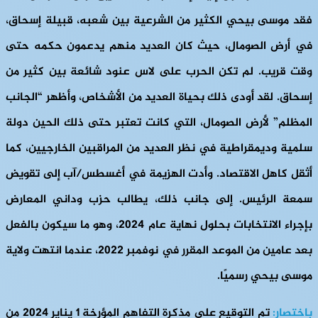
فقد موسى بيحي الكثير من الشرعية بين شعبه، قبيلة إسحاق،
في أرض الصومال، حيث كان العديد منهم يدعمون حكمه حتى
وقت قريب. لم تكن الحرب على لاس عنود شائعة بين كثير من
إسحاق. لقد أودى ذلك بحياة العديد من الأشخاص، وأظهر “الجانب
المظلم” لأرض الصومال، التي كانت تعتبر حتى ذلك الحين دولة
سلمية وديمقراطية في نظر العديد من المراقبين الخارجيين، كما
أثقل كاهل الاقتصاد. وأدت الهزيمة في أغسطس/آب إلى تقويض
سمعة الرئيس. إلى جانب ذلك، يطالب حزب وداني المعارض
بإجراء الانتخابات بحلول نهاية عام 2024، وهو ما سيكون بالفعل
بعد عامين من الموعد المقرر في نوفمبر 2022، عندما انتهت ولاية
موسى بيحي رسميًا.
باختصار:
تم التوقيع على مذكرة التفاهم المؤرخة 1 يناير 2024 من