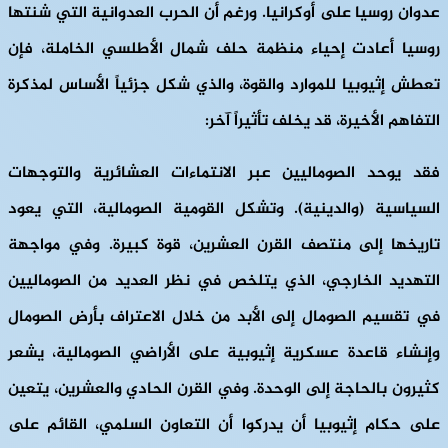
عدوان روسيا على أوكرانيا. ورغم أن الحرب العدوانية التي شنتها
روسيا أعادت إحياء منظمة حلف شمال الأطلسي الخاملة، فإن
تعطش إثيوبيا للموارد والقوة، والذي شكل جزئياً الأساس لمذكرة
التفاهم الأخيرة، قد يخلف تأثيراً آخر:
فقد يوحد الصوماليين عبر الانتماءات العشائرية والتوجهات
السياسية (والدينية). وتشكل القومية الصومالية، التي يعود
تاريخها إلى منتصف القرن العشرين، قوة كبيرة. وفي مواجهة
التهديد الخارجي، الذي يتلخص في نظر العديد من الصوماليين
في تقسيم الصومال إلى الأبد من خلال الاعتراف بأرض الصومال
وإنشاء قاعدة عسكرية إثيوبية على الأراضي الصومالية، يشعر
كثيرون بالحاجة إلى الوحدة. وفي القرن الحادي والعشرين، يتعين
على حكام إثيوبيا أن يدركوا أن التعاون السلمي، القائم على