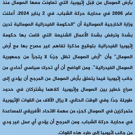
بأرض الصومال من قِبَل إثيوبيا، التي تعاونت معها الصومال منذ
عام 2006 في محاربة حركة الشباب. في 2 يناير 2024، أعلنت
وزارة الخارجية الصومالية أن “الحكومة الفيدرالية الصومالية تدين
بشدة وترفض بشدة الأعمال الشنيعة التي قامت بها حكومة
إثيوبيا الفيدرالية بتوقيع مذكرة تفاهم غير مصرح بها مع أرض
الصومال” وأن “أرض الصومال تظل جزءًا لا يتجزأ من جمهورية
الصومال الفيدرالية”. ومن الواضح أن أي تحرك سياسي أحادي من
جانب إثيوبيا فيما يتعلق بأرض الصومال من المرجح أن يؤدي إلى
صراع خطير بين الصومال وإثيوبيا. كلاهما يشتركان في حدود
طويلة جدًا. وفي الوقت الحالي، لا يزال الآلاف من القوات الإثيوبية
متمركزين في الصومال كجزء من مهمة الاتحاد الأفريقي للمساعدة
في محاربة حركة الشباب. ومن المرجح أن يؤدي أي عمل غير ودي
من جانب إثيوبيا إلى طرد هذه القوات.