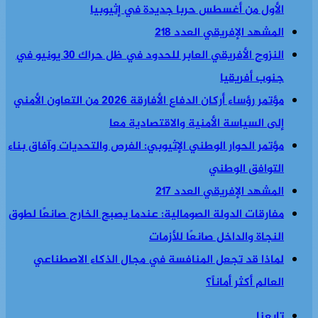
الأول من أغسطس حربا جديدة في إثيوبيا
المشهد الإفريقي العدد 218
النزوح الأفريقي العابر للحدود في ظل حراك 30 يونيو في
جنوب أفريقيا
مؤتمر رؤساء أركان الدفاع الأفارقة 2026 من التعاون الأمني
إلى السياسة الأمنية والاقتصادية معا
مؤتمر الحوار الوطني الإثيوبي: الفرص والتحديات وآفاق بناء
التوافق الوطني
المشهد الإفريقي العدد 217
مفارقات الدولة الصومالية: عندما يصبح الخارج صانعًا لطوق
النجاة والداخل صانعًا للأزمات
لماذا قد تجعل المنافسة في مجال الذكاء الاصطناعي
العالم أكثر أماناً؟
تابعنا