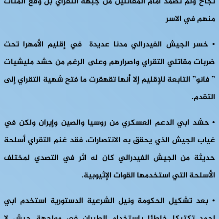
نجاح ولم تصمد أمام المقاتلين من جبهة التقراي بل وقع المئات
منهم في الاسر
•
خسر الجيش الفيدرالي مدنا عديدة في إقليم الأمهرا تحت
ضربات مقاتلي التقراي واصرارهم وعلى الرغم من حشد مليشيات
” فانو” التابعة للإقليم إلا أنها تقهقرت ما فتح شهية التقراي إلى
التقدم.
•
حشد ابي الدعم العسكري من روسيا والصين وإيران ولكن في
غياب الجيش الذي يحقق به الانتصارات، فقد غنم التقراي أسلحة
حديثة من الجيش الفيدرالي كان له اثر في التصدي لمختلف
الأسلحة التي استخدمها القوات الإثيوبية.
•
بعد تشكيل الحكومة ونيل الشرعية الدستورية استخدم ابي
احمد تكتيكا خاطئا باستخدام الطيران في مواجهة جيش لا