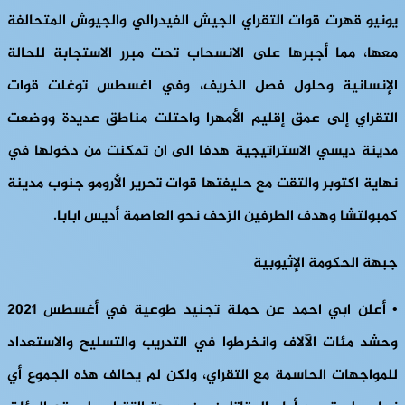
يونيو قهرت قوات التقراي الجيش الفيدرالي والجيوش المتحالفة
معها، مما أجبرها على الانسحاب تحت مبرر الاستجابة للحالة
الإنسانية وحلول فصل الخريف، وفي اغسطس توغلت قوات
التقراي إلى عمق إقليم الأمهرا واحتلت مناطق عديدة ووضعت
مدينة ديسي الاستراتيجية هدفا الى ان تمكنت من دخولها في
نهاية اكتوبر والتقت مع حليفتها قوات تحرير الأرومو جنوب مدينة
كمبولتشا وهدف الطرفين الزحف نحو العاصمة أديس ابابا.
جبهة الحكومة الإثيوبية
•
أعلن ابي احمد عن حملة تجنيد طوعية في أغسطس 2021
وحشد مئات الآلاف وانخرطوا في التدريب والتسليح والاستعداد
للمواجهات الحاسمة مع التقراي، ولكن لم يحالف هذه الجموع أي