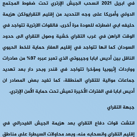
في ابريل 2021 انسحب الجيش الإرتري تحت ضغوط المجتمع
الدولي وأمريكا على وجه التحديد من إقليم التقرايولكن هزيمة
حليفه ابي اضطرته للعودة مرة أخرى، فالقوات الارترية تتواجد في
الوقت الراهن في غرب التقراي خشية وصول التقراي الى حدود
السودان كما انها تتواجد في إقليم العفار حماية للخط الحيوي
الناقل بين أديس ابابا وجيبوتي الذي تعبر عبره 97% من صادرات
وواردات إثيوبيا ومؤخرا تتواجد في قندر وبحر دار بعد تهديد
جماعات موالية للتقراي المنطقة، كما تفيد بعض المصادر ان
أديس ابابا في الفترات الأخيرة تعيش تحت حماية الأمن الإرتري.
جبهة التقراي
انتشت قوات دفاع التقراي بعد هزيمة الجيش الفيدرالي في
إقليم التقراي وانسحابه منه، وبعد محاولات السيطرة على مناطق