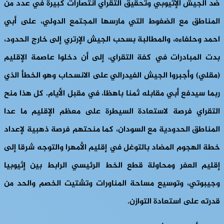
ضد الجيش الإثيوبي وتحقيق التقراي انتصارات كبيرة في عدد من
المناطق مع الضغوط التي مارسها المجتمع الدولي، على أبي
احمد وحلفاءه، والمطالبة بسحب الجيش الإرتري إلى خارج الحدود،
بدت المبادرات في كفة التقراي، إلى أن دخلوا عاصمة الإقليم
(مقلي) وأجبروا الجيش الفيدرالي على الانسحاب وهو الخطأ الذي
ربما سيدفع أبي مقابله ثمنا باهظا، في مقبل الأيام. كل هذا منح
التقراي فرصة لاستعادة السيطرة على معظم الإقليم ما عدا
المناطق الحدودية مع السودان، كما منحتهم فرصة ذهبية لإعداد
خطة الهجوم المضاد بالتوغل في إقليم الأمهرا والتوجه شرقا إلى
إقليم العفر ومحاولة قطع الخط الرئيسي الرابط بين إثيوبيا
وجيبوتي، وتوسيع مساحة المناورات وتشتيت الخصم والحد من
قدرته على استعادة التوازن.