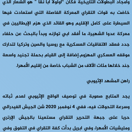
وأمجاد البطولات التاريخية فكان “أولولا ابا نقا ” هو الشعار الذي
خاضت به قوات التقراي المعركة الفاصلة التي استعادت فيها
السيطرة على كامل الإقليم وهو القائد الذي هزم الإيطاليين في
معركة عدوا الشهيرة، ما أفقد ابي توازنه وبدأ بالبحث عن حلفاء
جدد فعقد الاتفاقيات العسكرية مع روسيا والصين وتركيا لتدارك
موقفه العسكري المهزوم.إضافة إلى القيام بحملة تجنيد واسعة
جند خلالها مئات الآلاف من الشباب خاصة من إقليم الأمهرا.
راهن المشهد الإثيوبي
يجد المتابع صعوبة في توصيف الواقع الإثيوبي لعدم ثباته
وسرعة التحولات فيه، ففي 4 نوفمبر 2020 شن الجيش الفيدرالي
حربا على جبهة التحرير التقراي مستعينا بالجيش الإرتري
ومليشيات الأمهرا، وفي ابريل بدأت كفة التقراي في التفوق وفي