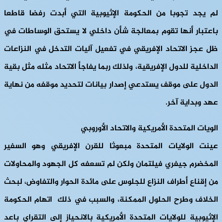
لم يجد تجوبا من الحكومة الإثيوبية التي أبدت رفضا قاطعا
باعتبار أنها تقوم بمعالجة شأن داخلي لا يستحق الوساطات في
ظل عجز الاتحاد الإفريقي في تفعيل آليات التدخل في النزاعات
الداخلية للدول الإفريقية، ولذلك ربما يفاجأ الاتحاد مثله مثل بقية
الدول على موقف يستدعي إصدار بيانات لتحديد موقفه من نهاية
عهد وبداية آخر.
الويات المتحدة الأمريكية والاتحاد الأوروبي
عينت الولايات المتحدة مبعوثا للقرن الإفريقي وهو السفير
المخضرم جيفري فيلتمان ولكن لم تسعفه كل الجهود والمحاولات
من إقناع أطراف النزاع للجلوس على مائدة الحوار والتفاوض، لبحث
الخلاف وطرح الحلول الممكنة، والسبب في ذلك اتهام الحكومة
الإثيوبية للولايات المتحدة الأمريكية بالانحياز إلى التقراي باعد