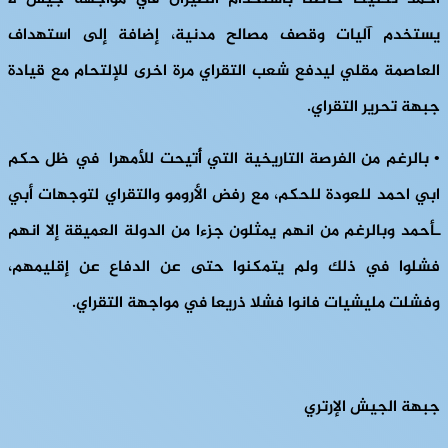
يستخدم آليات وقصف مصالح مدنية، إضافة إلى استهداف
العاصمة مقلي ليدفع شعب التقراي مرة اخرى للإلتحام مع قيادة
جبهة تحرير التقراي.
•
بالرغم من الفرصة التاريخية التي أُتيحت للأمهرا في ظل حكم
ابي احمد للعودة للحكم، مع رفض الأرومو والتقراي لتوجهات أبي
ـأحمد وبالرغم من انهم يمثلون جزءا من الدولة العميقة إلا انهم
فشلوا في ذلك ولم يتمكنوا حتى عن الدفاع عن إقليمهم،
وفشلت مليشيات فانوا فشلا ذريعا في مواجهة التقراي.
جبهة الجيش الإرتري