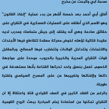
صدمة أبي والبحث عن مخرج
أفاق أبي أحمد بعد خمسة أشهر من بدء عملية “إنفاذ القانون”
وهو الاسم الذي أطلقه على العمليات العسكرية في التقراي على
حقائق صادمة وهي أنه يفتقد إلى جيش متماسك ومدرب لديه
عقيدة قتالية تؤهله لخوض معركة معقدة تتقاطع فيها الأجندات
والانتماءات وتتداخل الولاءات وتتضارب فيها المصالح، وبالمقابل
قوات التقراي المدربة والخبيرة بالحروب، موحدة على مواجهة
الخصوم، تعمل بنسق واحد تحركها القناعة بأنها مستهدفة في
ذاتها ولإفنائها وتغييبها من على المسرح السياسي ولفترة
طويلة.
بالرغم من الفقد الكبير في الصف القيادي قتلا واعتقالا إلا ان
التقراي تمكنوا من استعادة زمام المبادرة ببعث الروح القومية