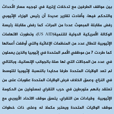
بين مواقف الطرفين مع تدخلات إرترية في توجيه مسار الأحداث
والتحكم فيها، وأفادت تقارير عديدة أن رئيس الوزراء الإثيوبي
رفض مقابلة المبعوث عددا من المرات، كما رفض مقابلة رئيسة
الوكالة الأمريكية الدولية للتنمية(US AID)، وتطورت الاتهامات
الإثيوبية لتطال عدد من المنظمات الإغاثية والتي أوقفت أعمالها
كما طردت 7 من موظفي الأمم المتحدة في إثيوبيا والذين يعملون
في عدد من المجالات التي لها صلة بالجوانب الإنسانية، وبالتالي
لم تعد الولايات المتحدة طرفا محايدا بالنسبة لإثيوبيا للتوسط
في النزاع، وعمق الخلاف فرض الولايات المتحدة عقوبات على من
تعتقد بانهم متورطين في حرب التقراي (مسئولين من الحكومة
الإثيوبية وقيادات من التقراي، يتسق موقف الاتحاد الأروربي مع
موقف الولايات المتحدة ويعتبر مكملا له وعلى ذات خطوات