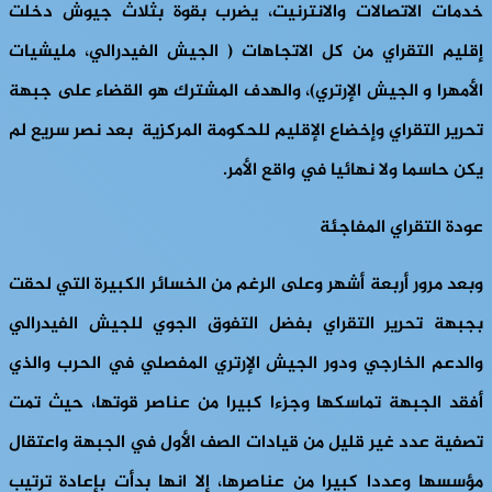
خدمات الاتصالات والانترنيت، يضرب بقوة بثلاث جيوش دخلت
إقليم التقراي من كل الاتجاهات ( الجيش الفيدرالي، مليشيات
الأمهرا و الجيش الإرتري)، والهدف المشترك هو القضاء على جبهة
تحرير التقراي وإخضاع الإقليم للحكومة المركزية بعد نصر سريع لم
يكن حاسما ولا نهائيا في واقع الأمر.
عودة التقراي المفاجئة
وبعد مرور أربعة أشهر وعلى الرغم من الخسائر الكبيرة التي لحقت
بجبهة تحرير التقراي بفضل التفوق الجوي للجيش الفيدرالي
والدعم الخارجي ودور الجيش الإرتري المفصلي في الحرب والذي
أفقد الجبهة تماسكها وجزءا كبيرا من عناصر قوتها، حيث تمت
تصفية عدد غير قليل من قيادات الصف الأول في الجبهة واعتقال
مؤسسها وعددا كبيرا من عناصرها، إلا انها بدأت بإعادة ترتيب