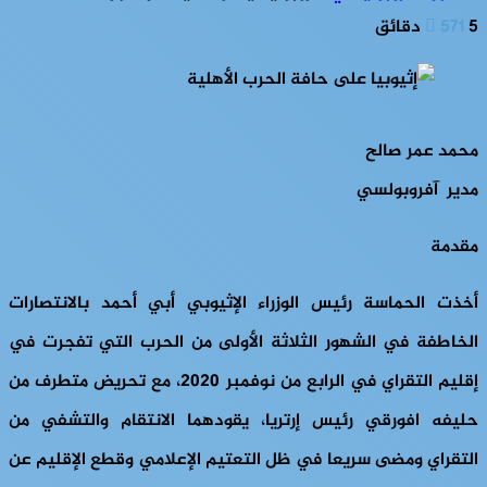
5 دقائق
571
محمد عمر صالح
مدير آفروبولسي
مقدمة
أخذت الحماسة رئيس الوزراء الإثيوبي أبي أحمد بالانتصارات
الخاطفة في الشهور الثلاثة الأولى من الحرب التي تفجرت في
إقليم التقراي في الرابع من نوفمبر 2020، مع تحريض متطرف من
حليفه افورقي رئيس إرتريا، يقودهما الانتقام والتشفي من
التقراي ومضى سريعا في ظل التعتيم الإعلامي وقطع الإقليم عن