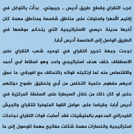
غرب التقراي وقطع طريق أديس ـ جيبوتي، بدأت بالتوغل في
إقليم الأمهرا واستولت على مناطق شاسعة ومناطق مهمة كان
أخرها مدينة ديسي الاستراتيجية التي يتحكم موقعها في
الطريق الواصل إلى العاصمة أديس أبابا.
نجحت جبهة تحرير التقراي في توحيد شعب التقراي على
الاصطفاف خلف هدف استراتيجي واحد وهو اسقاط ابي أحمد
والاقتصاص منه لما ارتكبته قواته بالتحالف مع افورقي، ما عمق
لديهم مفهوم حتمية التخلص من أبي وتحقيق طموح دولتهم
حتى لو كان ذلك من خلال السيطرة على السلطة المركزية في
أديس أبابا، وقياسا على عوامل القوة المتوفرة للتقراي والجيش
الفيدرالي المدعوم بالمليشيات فقد أصابت قوات التقراي نجاحات
استراتيجية وانتصارات مهمة شكلت مفاتيح مهمة للوصول إلى ما