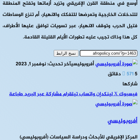
أوسع في منطقة القرن الإفريقي وتزيد أزماتها وتفتح المنطقة
للتدخلات الخارجية وتعرضها للتفكك والانهيار، أم تنزع الوساطات
فتيل الحرب وتوقف الانهيار، عبر تسويات توافق عليها الأطراف،
كل هذا وذاك تجيب عليه تطورات الأيام القليلة القادمة.
نسخ الرابط
أفروبوليسي
آخر تحديث: نوفمبر 1, 2023
5 دقائق
571
شاركها
فيسبوك
‫X
لينكدإن
واتساب
تيلقرام
مشاركة عبر البريد
طباعة
أفروبوليسي
المركز الإفريقي للأبحاث ودراسة السياسات (أفروبوليسي)