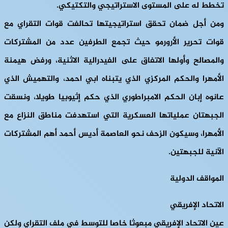
تخطط له على المستوى الاستراتيجي والتكتيكي.
ومن أجل ضمان تحقق استراتيجيتها تحالفت قوات التقراي مع
قوات تحرير الأرورمو حيث تجمع الطرفين عدد من المشتركات
والمصالح وأولها الاتفاق على الفيدرالية الاثنية، ورفض هيمنة
الأمهرا والحكم المركزي الذي يتبناه ابي احمد، والتهميش الذي
عانوه إبان الحكم الامبراطوري الذي حكم إثيوبيا طويلا، ونسقت
الجبهتان عملياتها العسكرية التي استهدفت مناطق النزاع مع
الأمهرا، وسيكون الزحف نحو العاصمة أديس أحمد أهم المشتركات
الآنية للجبهتين.
المواقف الدولية
الاتحاد الإفريقي
عين الاتحاد الإفريقي مبعوثا خاصا للتوسط في ملف التقراي ولكن