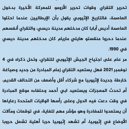
تحرير التقراي وقوات تحرير الأرومو للمعركة الأخيرة بدخول
العاصمة، فالتاريخ الإثيوبي يقول بأن الإيطاليين عندما احتلوا
العاصمة أديس أبابا كان مدخلهم مدينة ديسي، والتقراي أنفسهم
عندما دحروا منقستو هايلي ماريام كان مدخلهم مدينة ديسي
في 1990.
مر عام على اجتياح الجيش الإثيوبي للتقراي، وتحل ذكراه في 4
نوفمبر 2021 فهل يستعيد التقراي زمام المبادرة من جديد وصياغة
خارطة جديدة لإثيوبيا مع شركاء أقل وأضعف من التحالف القديم،
أم تحدث المعجزات ويستعيد ابي أحمد وحلفاءه موقع المبادرة
في وقت دعت فيه الدول وعلى رأسها الولايات المتحدة رعاياها
أن يستعدوا للمغادرة وهو مؤشر مهم للغاية، في توقعات ومآلات
الأوضاع في إثيوبيا، أم تشهد إثيوبيا حربا أهلية تشعل حروبا