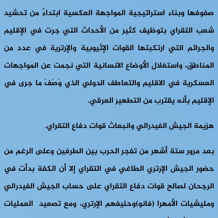
صفوفها وبناء استراتيجية المواجهة العكسية ابتداءً من تحشيد
شعب التقراي بتوظيف كثير من الأحداث التي جرت في الإقليم
والجرائم التي ارتكبتها القوات الإثيوبية والإرترية في عدد من
المناطق، واستغلال الأوضاع الانسانية التي نجمت عن المواجهات
العسكرية في الاقليم والتعاطف الدولي الذي وَصَفَ ما جرى في
الإقليم بأنه يقترب من التطهير العرقي.
هزيمة الجيش الفيدرالي وانبعاث قوات دفاع التقراي.
بعد مرور ستة أشهر من تفجر الحرب بين الطرفين وعلى الرغم من
حضور الجيش الإرتري الطاغي في التقراي إلا أن الكفة بدأت في
الرجحان لصالح قوات دفاع التقراي على حساب الجيش الفيدرالي
ومليشيات الأمهرا (فانو)وحليفهم الإرتري، ومع تصعيد العمليات