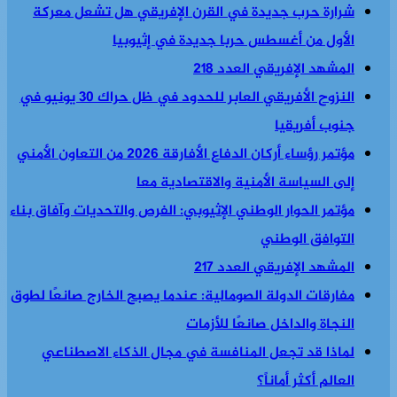
شرارة حرب جديدة في القرن الإفريقي هل تشعل معركة
الأول من أغسطس حربا جديدة في إثيوبيا
المشهد الإفريقي العدد 218
النزوح الأفريقي العابر للحدود في ظل حراك 30 يونيو في
جنوب أفريقيا
مؤتمر رؤساء أركان الدفاع الأفارقة 2026 من التعاون الأمني
إلى السياسة الأمنية والاقتصادية معا
مؤتمر الحوار الوطني الإثيوبي: الفرص والتحديات وآفاق بناء
التوافق الوطني
المشهد الإفريقي العدد 217
مفارقات الدولة الصومالية: عندما يصبح الخارج صانعًا لطوق
النجاة والداخل صانعًا للأزمات
لماذا قد تجعل المنافسة في مجال الذكاء الاصطناعي
العالم أكثر أماناً؟