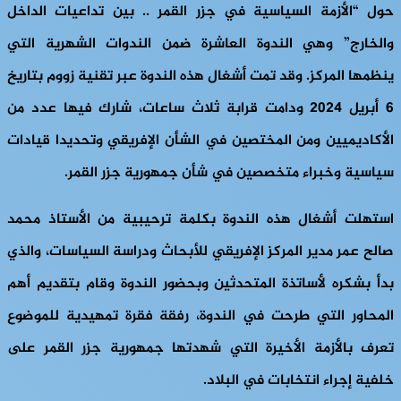
حول
“الأزمة السياسية في جزر القمر .. بين تداعيات الداخل
والخارج”
وهي الندوة العاشرة ضمن الندوات الشهرية التي
ينظمها المركز. وقد تمت أشغال هذه الندوة عبر تقنية زووم بتاريخ
6 أبريل 2024 ودامت قرابة ثلاث ساعات، شارك فيها عدد من
الأكاديميين ومن المختصين في الشأن الإفريقي وتحديدا قيادات
سياسية وخبراء متخصصين في شأن جمهورية جزر القمر.
استهلت أشغال هذه الندوة بكلمة ترحيبية من الأستاذ محمد
صالح عمر مدير المركز الإفريقي للأبحاث ودراسة السياسات، والذي
بدأ بشكره لأساتذة المتحدثين وبحضور الندوة وقام بتقديم أهم
المحاور التي طرحت في الندوة، رفقة فقرة تمهيدية للموضوع
تعرف بالأزمة الأخيرة التي شهدتها جمهورية جزر القمر على
خلفية إجراء انتخابات في البلاد.