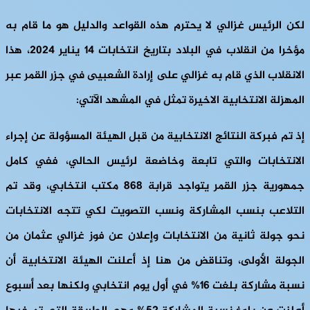
لكن الرئيس غزالي لا يحترم هذه القواعد والدليل هو ما قام به
مؤخرا من انقلاب في البلاد بتاريخ انتخابات 14 يناير 2024، هذا
الانقلاب الذي قام به غزالي على إرادة الشعبيى في جزر القمر عبر
المهزلة الانتخابية الاخيرة تمثل في المشهد الآتي:
إذ تم فبركة النتائج الانتخابية من قبل الهيئة المسؤولة عن إجراء
الانتخابات والتي تابعة وخاضعة لرئيس الحالي، ففي كامل
جمهورية جزر القمر يتواجد قرابة 868 مكتب انتخابي، وقد تم
التلاعب بنسب المشاركة ونسب التصويت لكي تتجه الانتخابات
نحو جولة ثانية من الانتخابات وإعلان عن فوز غزالي عثمان من
الجولة الأولى، وتناقض من هنا إذ أعلنت الهيئة الانتخابية أن
نسبة مشاركة بلغت 16% في أول يوم انتخابي ولكنها بعد أسبوع