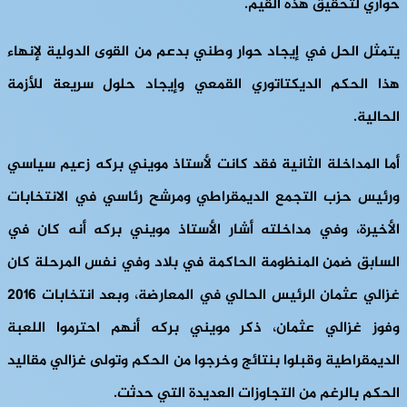
حواري لتحقيق هذه القيم.
يتمثل الحل في إيجاد حوار وطني بدعم من القوى الدولية لإنهاء
هذا الحكم الديكتاتوري القمعي وإيجاد حلول سريعة للأزمة
الحالية.
أما المداخلة الثانية فقد كانت لأستاذ مويني بركه زعيم سياسي
ورئيس حزب التجمع الديمقراطي ومرشح رئاسي في الانتخابات
الأخيرة، وفي مداخلته أشار الأستاذ مويني بركه أنه كان في
السابق ضمن المنظومة الحاكمة في بلاد وفي نفس المرحلة كان
غزالي عثمان الرئيس الحالي في المعارضة، وبعد انتخابات 2016
وفوز غزالي عثمان، ذكر مويني بركه أنهم احترموا اللعبة
الديمقراطية وقبلوا بنتائج وخرجوا من الحكم وتولى غزالي مقاليد
الحكم بالرغم من التجاوزات العديدة التي حدثت.