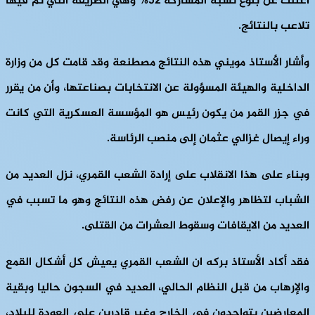
أعلنت عن بلوغ نسبة المشاركة 52% وهي الطريقة التي تم فيها
تلاعب بالنتائج.
وأشار الأستاذ مويني هذه النتائج مصطنعة وقد قامت كل من وزارة
الداخلية والهيئة المسؤولة عن الانتخابات بصناعتها، وأن من يقرر
في جزر القمر من يكون رئيس هو المؤسسة العسكرية التي كانت
وراء إيصال غزالي عثمان إلى منصب الرئاسة.
وبناء على هذا الانقلاب على إرادة الشعب القمري، نزل العديد من
الشباب لتظاهر والإعلان عن رفض هذه النتائج وهو ما تسبب في
العديد من الايقافات وسقوط العشرات من القتلى.
فقد أكاد الأستاذ بركه ان الشعب القمري يعيش كل أشكال القمع
والإرهاب من قبل النظام الحالي، العديد في السجون حاليا وبقية
المعارضين يتواجدون في الخارج وغير قادرين على العودة للبلاد،