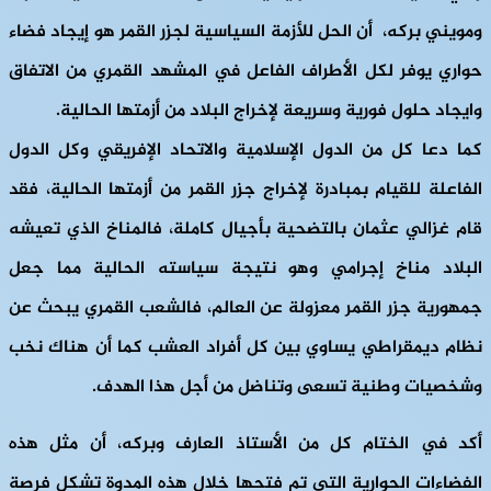
ومويني بركه، أن الحل للأزمة السياسية لجزر القمر هو إيجاد فضاء
حواري يوفر لكل الأطراف الفاعل في المشهد القمري من الاتفاق
وايجاد حلول فورية وسريعة لإخراج البلاد من أزمتها الحالية.
كما دعا كل من الدول الإسلامية والاتحاد الإفريقي وكل الدول
الفاعلة للقيام بمبادرة لإخراج جزر القمر من أزمتها الحالية، فقد
قام غزالي عثمان بالتضحية بأجيال كاملة، فالمناخ الذي تعيشه
البلاد مناخ إجرامي وهو نتيجة سياسته الحالية مما جعل
جمهورية جزر القمر معزولة عن العالم، فالشعب القمري يبحث عن
نظام ديمقراطي يساوي بين كل أفراد العشب كما أن هناك نخب
وشخصيات وطنية تسعى وتناضل من أجل هذا الهدف.
أكد في الختام كل من الأستاذ العارف وبركه، أن مثل هذه
الفضاءات الحوارية التي تم فتحها خلال هذه المدوة تشكل فرصة