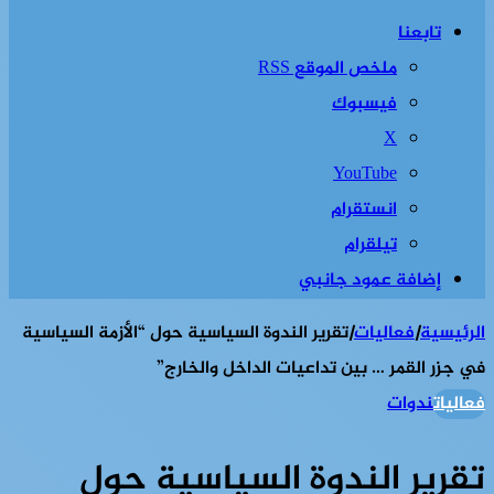
تابعنا
ملخص الموقع RSS
فيسبوك
‫X
‫YouTube
انستقرام
تيلقرام
إضافة عمود جانبي
الرئيسية
|
فعاليات
|
تقرير الندوة السياسية حول “الأزمة السياسية
في جزر القمر … بين تداعيات الداخل والخارج”
فعاليات
ندوات
تقرير الندوة السياسية حول