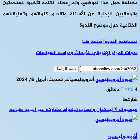
مختلفة حول هذا الموضوع. وتم إعطاء الكلمة الأخيرة للمتحدثين
والمعقبين للإجابة عن الأسئلة وتقديم كلماتهم وتعليقاتهم
الختامية حول موضوع الندوة.
لمشاهدة الندوة اضغط هنا
ندوات المركز الإفريقي للأبحاث ودراسة السياسات
نسخ الرابط
أفروبوليسي
آخر تحديث: أبريل 16, 2024
4 دقائق
1٬112
شاركها
فيسبوك
‫X
لينكدإن
واتساب
تيلقرام
مشاركة عبر البريد
طباعة
أفروبوليسي