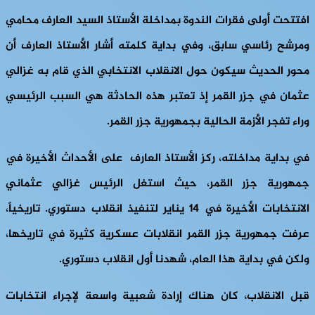
افتتحت أولى فقرات الندوة بمداخلة الأستاذ السيد العارف محامي
ومرشح رئاسي سابق، وفي بداية كلمته أشار الأستاذ العارف أن
محور الحديث سيكون حول الانقلاب الانتخابي الذي قام به غزالي
عثمان في جزر القمر إذ تعتبر هذه الحادثة هي السبب الرئيسي
وراء تفجر الأزمة الحالية بجمهورية جزر القمر.
في بداية مداخلته، ركز الأستاذ العارف على الأحداث الأخيرة في
جمهورية جزر القمر، حيث استغل الرئيس غزالي عثماني
الانتخابات الأخيرة في 14 يناير لتنفيذ انقلاب دستوري. تاريخياً،
عرفت جمهورية جزر القمر انقلابات عسكرية كثيرة في تاريخها،
ولكن في بداية هذا العام، شهدنا أول انقلاب دستوري.
قبل الانقلاب، كان هناك إرادة شعبية واسعة لإجراء انتخابات