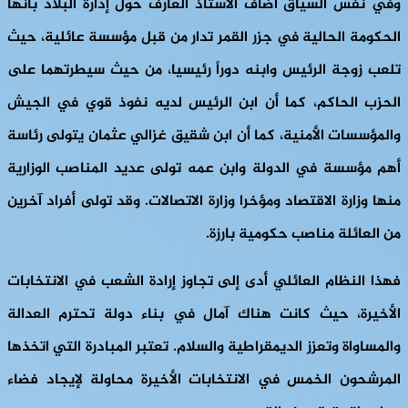
وفي نفس السياق أضاف الأستاذ العارف حول إدارة البلاد بأنها
الحكومة الحالية في جزر القمر تدار من قبل مؤسسة عائلية، حيث
تلعب زوجة الرئيس وابنه دوراً رئيسيا، من حيث سيطرتهما على
الحزب الحاكم، كما أن ابن الرئيس لديه نفوذ قوي في الجيش
والمؤسسات الأمنية، كما أن ابن شقيق غزالي عثمان يتولى رئاسة
أهم مؤسسة في الدولة وابن عمه تولى عديد المناصب الوزارية
منها وزارة الاقتصاد ومؤخرا وزارة الاتصالات. وقد تولى أفراد آخرين
من العائلة مناصب حكومية بارزة.
فهذا النظام العائلي أدى إلى تجاوز إرادة الشعب في الانتخابات
الأخيرة، حيث كانت هناك آمال في بناء دولة تحترم العدالة
والمساواة وتعزز الديمقراطية والسلام. تعتبر المبادرة التي اتخذها
المرشحون الخمس في الانتخابات الأخيرة محاولة لإيجاد فضاء