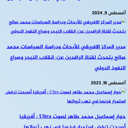
أغسطس 9, 2024
مدير المركز الافريقي للأبحاث ودراسة السياسات محمد
صالح يتحدث لقناة الرافدين عن: انقلاب النيجر وصراع
النفوذ الدولي
أغسطس 16, 2023
حوار إسماعيل محمد طاهر لصوت Ultra : أفريقيا
أصبحت ترفض استمرار فرنسا في نهب ثرواتها