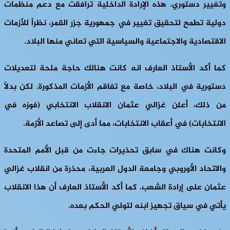
وتغيير دستوري. هذه الإرادة الداخلية ترافقت مع دعم منظمات
دولية تطمح لتحقيق تغيير في جمهورية جزر القمر، نظراً للأزمات
الاقتصادية والاجتماعية والسياسية التي تعاني منها البلاد.
كما أكد الأستاذ العارف انه كانت هنالك حاجة ملحة لتعديلات
دستورية في البلاد، خاصة مع تفاقم الأزمات المذكورة. لكن بدلاً
من ذلك، أعلن غزالي عثمان الانقلاب الانتخابي (فوزه في
الانتخابات) في أعقاب الانتخابات، مما أدى إلى تصاعد الأزمة.
وكانت هناك في سابق تحذيرات جاءت من قبل الأمم المتحدة
والاتحاد الأوروبي وجامعة الدول العربية، محذرة من انقلاب غزالي
عثمان على إرادة الشعب. كما أكد الأستاذ العارف أن هذا الانقلاب
يأتي في سياق تجهيز ابنه لتولي الحكم بعده.