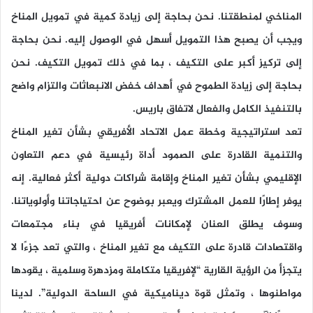
المناخي لمنطقتنا. نحن بحاجة إلى زيادة كمية في تمويل المناخ
ويجب أن يصبح هذا التمويل أسهل في الوصول إليه. نحن بحاجة
إلى تركيز أكبر على التكيف ، بما في ذلك تمويل التكيف. نحن
بحاجة إلى زيادة الطموح في أهداف خفض الانبعاثات والتزام واضح
بالتنفيذ الكامل والفعال لاتفاق باريس.
تعد استراتيجية وخطة عمل الاتحاد الأفريقي بشأن تغير المناخ
والتنمية القادرة على الصمود أداة رئيسية في دعم التعاون
الإقليمي بشأن تغير المناخ وإقامة شراكات دولية أكثر فعالية. إنه
يوفر إطارًا للعمل المشترك ويعبر بوضوح عن احتياجاتنا وأولوياتنا.
وسوف يطلق العنان لإمكانات أفريقيا في بناء مجتمعات
واقتصادات قادرة على التكيف مع تغير المناخ ، والتي تعد جزءًا لا
يتجزأ من الرؤية القارية “لإفريقيا متكاملة ومزدهرة وسلمية ، يقودها
مواطنوها ، وتمثل قوة ديناميكية في الساحة الدولية”. لدينا