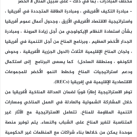
مختلف المبادرات ، بما في ذلك – على سبيل المثال لا الحصر
– مبادرة التكيف الأفريقي ، ومبادرة الطاقة المتجددة في أفريقيا ،
واستراتيجية الاقتصاد الأفريقي الأزرق ، وجدول أعمال عموم أفريقيا
بشأن استعادة النظام الإيكولوجي من أجل زيادة المرونة ، ومبادرة
الجدار الأخضر العظيم ، وبرنامج المناخ من أجل التنمية في أفريقيا
، ولجان المناخ الإقليمية الثلاث
(الدول الجزرية الأفريقية ، وحوض
الكونغو ، ومنطقة الساحل
) كما يسعى البرنامج إلى استكمال
ودعم استراتيجيات المناخ وخطط النمو الأخضر للمجموعات
الاقتصادية الإقليمية في إفريقيا
(RECs)
.
توفر الاستراتيجية إطارًا قويًا لضمان العدالة المناخية لأفريقيا من
خلال المشاركة الشمولية والعادلة في العمل المناخي ومسارات
التنمية المقاومة للمناخ. تتعامل الاستراتيجية مع الآثار غير
المتناسبة لتغير المناخ على الشباب والنساء. يتم توفير منصة
موحدة يمكن من خلالها بناء شراكات مع المنظمات غير الحكومية