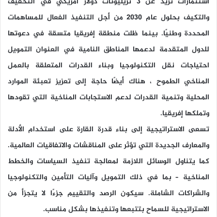
استثمارات تزيد عن 3 تريليونات دولار أمريكي في التخفيف
والتكيف بحلول عام 2030 من أجل التنفيذ الفعال للمساهمات
المحددة وطنيًا. بينما ظلت منطقة إفريقيا متسقة في دعوتها
للدول المتقدمة لدعمها المناطق النامية في العنوان التمويل
احتياجات نقل التكنولوجيا وبناء القدرات المتعلقة بالعمل
المناخي الطموح ، هناك أيضًا حاجة إلى تعزيز تعبئة الموارد
المحلية وتنمية القدرات لدعم الاستجابات المناخية التي تقودها
وتملكها إفريقيا.
تسعى الاستراتيجية إلى بناء قدرة القارة على استخدام الأدلة
والمعارف الجديدة التي تؤثر على المناقشات والاتفاقيات العالمية.
كما يتناول الوسائل اللازمة لمعالجة تنفيذ السياسات والخطط
المناخية – بما في ذلك التمويل وآليات التأمين والتكنولوجيا
والشراكات الشاملة. سيكون الرصد والتقييم جزءًا لا يتجزأ من
الاستراتيجية للسماح بتتبعها وتنفيذها بشكل مناسب.