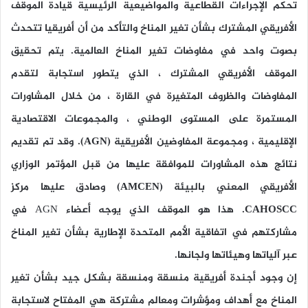
تحكم الإجراءات القطاعية والمواضيعية الرئيسية قيادة الموقف
الأفريقي المشترك بشأن تغير المناخ والتأكد من أن أفريقيا تتحدث
بصوت واحد في مفاوضات تغير المناخ العالمية. يتم تحقيق
الموقف الأفريقي المشترك ، الذي يتطور استجابة لتقدم
المفاوضات والظروف المتغيرة في القارة ، من خلال المشاورات
المستمرة على المستوى الوطني ، والمجموعات الاقتصادية
الإقليمية ، ومجموعة المفاوضين الأفريقية
(AGN)
. وقد تم تقديم
نتائج هذه المشاورات للموافقة عليها من قبل المؤتمر الوزاري
الأفريقي المعني بالبيئة
(AMCEN)
وصادق عليها مركز
CAHOSCC
. هذا هو الموقف الذي يوجه أعضاء AGN في
مشاركتهم في اتفاقية الأمم المتحدة الإطارية بشأن تغير المناخ
عبر آلياتها وهيئاتها ولجانها.
إن وجود أجندة أفريقية منسقة ومنسقة بشكل جيد بشأن تغير
المناخ مع أهداف ومؤشرات ومعالم مشتركة هي المفتاح لاستجابة