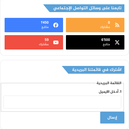
تابعنا على وسائل التواصل الإجتماعي
1٬450
0
مشترك
متابع
59
6٬500
متابع
مشترك
اشترك في قائمتنا البريدية
القائمة البريدية
أدخل الايميل