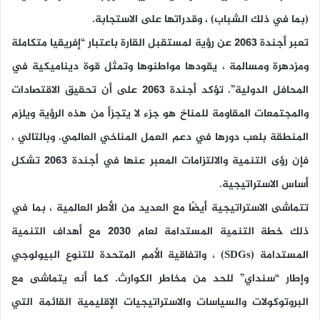
(بما في ذلك الشباب) ، وقدراتها على الاستجابة.
تعبر أجندة 2063 عن رؤية لمستقبل القارة باعتبار “إفريقيا متكاملة
ومزدهرة ومسالمة ، يقودها مواطنوها وتمثل قوة ديناميكية في
المحافل الدولية”. تؤكد أجندة 2063 على أن تحقيق الاقتصادات
والمجتمعات المقاومة للمناخ هو جزء لا يتجزأ من هذه الرؤية ويلزم
المنطقة بلعب دورها في دعم العمل المناخي العالمي. وبالتالي ،
فإن رؤى التنمية والالتزامات المعبر عنها في أجندة 2063 تشكل
أساس الاستراتيجية.
تتماشى الاستراتيجية أيضًا مع العديد من الأطر العالمية ، بما في
ذلك خطة التنمية المستدامة لعام 2030 مع أهداف التنمية
المستدامة
(SDGs)
، واتفاقية الأمم المتحدة للتنوع البيولوجي
وإطار “سنداي” للحد من مخاطر الكوارث. كما أنه يتماشى مع
البروتوكولات والسياسات والاستراتيجيات الإقليمية القائمة التي