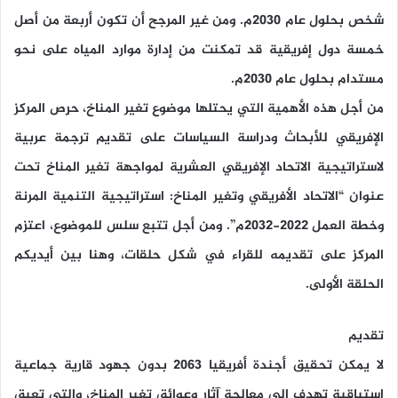
شخص بحلول عام 2030م. ومن غير المرجح أن تكون أربعة من أصل
خمسة دول إفريقية قد تمكنت من إدارة موارد المياه على نحو
مستدام بحلول عام 2030م.
من أجل هذه الأهمية التي يحتلها موضوع تغير المناخ، حرِص المركز
الإفريقي للأبحاث ودراسة السياسات على تقديم ترجمة عربية
لاستراتيجية الاتحاد الإفريقي العشرية لمواجهة تغير المناخ تحت
عنوان “الاتحاد الأفريقي وتغير المناخ: استراتيجية التنمية المرنة
وخطة العمل 2022-2032م”. ومن أجل تتبع سلس للموضوع، اعتزم
المركز على تقديمه للقراء في شكل حلقات، وهنا بين أيديكم
الحلقة الأولى.
تقديم
لا يمكن تحقيق أجندة أفريقيا 2063 بدون جهود قارية جماعية
استباقية تهدف إلى معالجة آثار وعوائق تغير المناخ، والتي تعيق