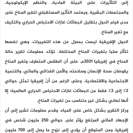
إلى التأثيرات على البيئة المادية، والنظم الإيكولوجية،
والمجتمعات البشرية. ويعتمد التأثير المستقبلي لتغير المناخ على
مدى قيام الدول بتقليل انبعاثات غازات الاحتباس الحراري والتكيف
مع تغير المناخ.
الدول الإفريقية ليست بمعزل عن هذه التغييرات، وهي نفسها
تتأثر سلبا بتغيرات المناخ المختلفة. تؤكد معلومات تقرير حالة
المناخ في إفريقيا 2021م، على أن الطقس المتطرف وتغير المناخ
يقوضان صحة الإنسان وسلامته، والأمن الغذائي والمائي، والتنمية
الاجتماعية والاقتصادية. وعلى الرغم من أنّ إفريقيا تمثل حوالي
2٪ إلى 3٪ فقط من انبعاثات غازات الاحتباس الحراري العالمية؛ إلا
أنها تعاني بشكل غير متناسب من تغيرات المناخ.
وركز التقرير بشكل خاص على المياه، وقدم معلومات تشير إلى أن
الإجهاد المائي المرتفع يؤثر على حوالي 250 مليون شخص في
إفريقيا، ومن المتوقع أن يؤدي إلى نزوح ما يصل إلى 700 مليون