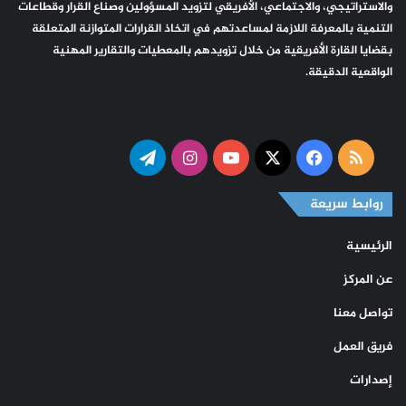
والاستراتيجي، والاجتماعي، الأفريقي لتزويد المسؤولين وصناع القرار وقطاعات
التنمية بالمعرفة اللازمة لمساعدتهم في اتخاذ القرارات المتوازنة المتعلقة
بقضايا القارة الأفريقية من خلال تزويدهم بالمعطيات والتقارير المهنية
الواقعية الدقيقة.
ملخص
‫X
فيسبوك
‫YouTube
انستقرام
تيلقرام
الموقع
روابط سريعة
RSS
الرئيسية
عن المركز
تواصل معنا
فريق العمل
إصدارات