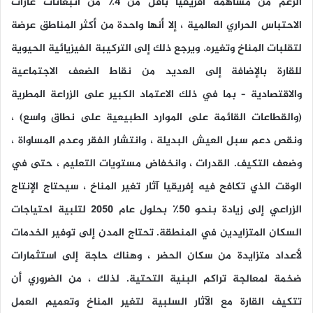
الرغم من مساهمة أفريقيا بأقل من 4٪ من انبعاثات غازات
الاحتباس الحراري العالمية ، إلا أنها واحدة من أكثر المناطق عرضة
لتقلبات المناخ وتغيره. ويرجع ذلك إلى التركيبة الفيزيائية الحيوية
للقارة بالإضافة إلى العديد من نقاط الضعف الاجتماعية
والاقتصادية – بما في ذلك الاعتماد الكبير على الزراعة المطرية
(والقطاعات القائمة على الموارد الطبيعية على نطاق واسع) ،
ونقص دعم سبل العيش البديلة ، وانتشار الفقر وعدم المساواة ،
وضعف التكيف. القدرات ، وانخفاض مستويات التعليم ، حتى في
الوقت الذي تكافح فيه إفريقيا آثار تغير المناخ ، سيحتاج الإنتاج
الزراعي إلى زيادة بنحو 50٪ بحلول عام 2050 لتلبية احتياجات
السكان المتزايدين في المنطقة. تحتاج المدن إلى توفير الخدمات
لأعداد متزايدة من سكان الحضر ، وهناك حاجة إلى استثمارات
ضخمة لمعالجة تراكم البنية التحتية. لذلك ، من الضروري أن
تتكيف القارة مع الآثار السلبية لتغير المناخ وتعميم العمل