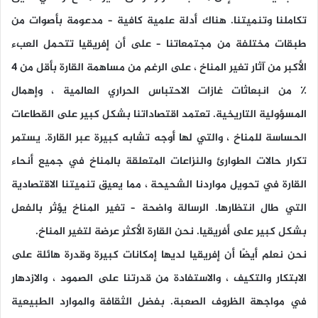
تكاملنا وتنميتنا. هناك أدلة علمية كافية – مدعومة بأصوات من
طبقات مختلفة من مجتمعاتنا – على أن إفريقيا تتحمل العبء
الأكبر من آثار تغير المناخ ، على الرغم من مساهمة القارة بأقل من 4
٪ من انبعاثات غازات الاحتباس الحراري العالمية ، وإهمال
المسؤولية التاريخية. تعتمد اقتصاداتنا بشكل كبير على القطاعات
الحساسة للمناخ ، والتي لها أوجه تشابه كبيرة عبر القارة. يستمر
تكرار حالات الطوارئ والنزاعات المتعلقة بالمناخ في جميع أنحاء
القارة في تحويل مواردنا الشحيحة ، مما يعيق تنميتنا الاقتصادية
التي طال انتظارها. الرسالة واضحة – تغير المناخ يؤثر بالفعل
بشكل كبير على أفريقيا. نحن القارة الأكثر عرضة لتغير المناخ.
نحن نعلم أيضًا أن إفريقيا لديها إمكانات كبيرة وقدرة هائلة على
الابتكار والتكيف ، والاستفادة من قدرتنا على الصمود ، والازدهار
في مواجهة الظروف الصعبة. بفضل الثقافة والموارد الطبيعية