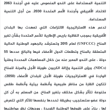
التنمية المستدامة على النحو المنصوص عليه في أجندة 2063
للاتحاد الأفريقي وأجندة الأمم المتحدة 2030. من أجل التنمية
المستدامة.
تدعم هذه الاستراتيجية الالتزامات التي تعهدت بها البلدان
الأفريقية بموجب اتفاقية باريس الإطارية للأمم المتحدة بشأن تغير
المناخ
(UNFCCC)
لعام 2015 وتسترشد بالجهود الوطنية الحالية
المتعلقة بالمناخ وتطلعات الدول الأعضاء فيها والبالغ عددها 55
دولة ، على النحو المعبر عنه من خلال المساهمات المحددة وطنياً
(NDCs)
. ورؤى التنمية وإزالة الكربون طويلة الأجل والمرنة للمناخ
الواردة في الاستراتيجيات طويلة الأجل للبلدان الأعضاء (2050).
تتكون القارة من مناظر طبيعية وأنظمة بيئية وأنظمة طقس
متنوعة تتأثر بشكل مختلف بتغير المناخ. من المسلم به أن كل
دولة عضو ستستجيب بطريقة تحددها بنفسها للآثار التي تتعرض
لها ، بناءً على ظروفها الوطنية الفريدة ، ووجهات نظر مواطنيها