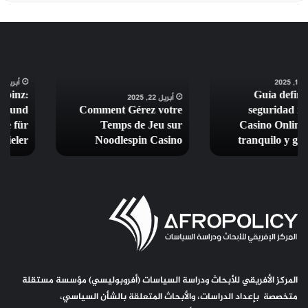
Candy
Comment
Spinz:
Gérez
Schnelllebige
votre
أبريل 8, 2026
Candy Spinz:
Slots
Temps
أبريل 22, 2025
Schnelllebige Slots und
Comment Gérez votre
und
de
schnelle Gewinne für
Temps de Jeu sur
schnelle
Jeu
mobile Spieler
Noodlespin Casino
Gewinne
sur
für
Noodlespin
mobile
Casino
Spieler
المركز الأفريقي للأبحاث ودراسة السياسات (أفروبوليسي) مؤسسة مستقلة
متخصصة بإعداد الدراسات، والأبحاث المتعلقة بالشأن السياسي،