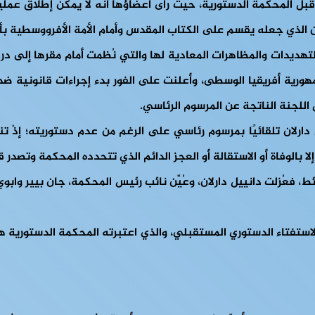
ِر مرسوم انعقاد اللجنة غير دستوري في 23 سبتمبر 2022 من قبل المحكمة الدستورية، حيث رأى أ
يدات والمظاهرات المعادية لها والتي نُظمت أمام مقرها إلى درجة 
جمهورية أفريقيا الوسطى، وأعلنت على الفور بدء إجراءات قانونية ض
 بالوفاة أو الاستقالة أو العجز الدائم الذي تتحدده المحكمة وتصدر قر
 فعُزلت دانييل دارلان، وعُيِّن نائب رئيس المحكمة، جان بيير وابوي، 