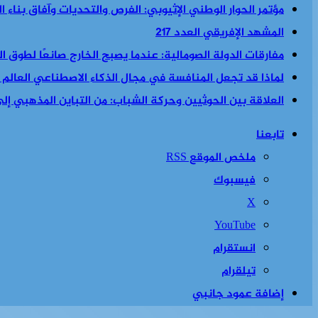
مؤتمر الحوار الوطني الإثيوبي: الفرص والتحديات وآفاق بناء 
المشهد الإفريقي العدد 217
مفارقات الدولة الصومالية: عندما يصبح الخارج صانعًا لطوق الن
لماذا قد تجعل المنافسة في مجال الذكاء الاصطناعي العالم أكث
العلاقة بين الحوثيين وحركة الشباب: من التباين المذهبي إلى 
تابعنا
ملخص الموقع RSS
فيسبوك
‫X
‫YouTube
انستقرام
تيلقرام
إضافة عمود جانبي