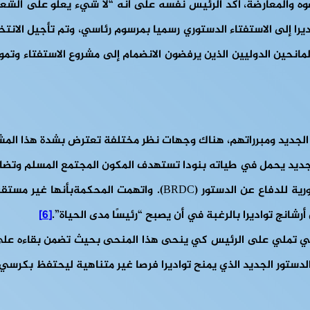
جديد ومبرراتهم، هناك وجهات نظر مختلفة تعترض بشدة هذا المشروع
الجديد يحمل في طياته بنودا تستهدف المكون المجتمع المسلم وتضا
انتقدت قرار مشروع الدستور الجديد في المقام الأول الكتلة الجمهوري
رشانج تواديرا بالرغبة في أن يصبح “رئيسًا مدى الحياة”.
[6]
تي تملي على الرئيس كي ينحى هذا المنحى بحيث تضمن بقاءه على 
ستور الجديد الذي يمنح تواديرا فرصا غير متناهية ليحتفظ بكرسي ا