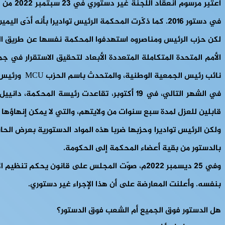
اعْتُب
في دستور 2016. كما ذكّرت المحكمة الرئيس تواديرا بأنه أدّى اليمين الذي جعله يقسم على الكتاب المقدس وأمام الأمة الأفرووسطية بأنه لن يزيد عدد ولايته أو يمددها.
لكن حزب الرئيس ومناصروه استهدفوا المحكمة نفسها عن طريق التهد
الأمم المتحدة المتكاملة المتعددة الأبعاد لتحقيق الاستقرار في 
نائب رئيس الجمعية الوطنية، والمتحدث باسم الحزب MCU ورئيس اللجنة الناتجة عن المرسوم الرئاسي.
قابلين للعزل لمدة سبع سنوات من ولايتهم، والتي لا يمكن إنهاؤها إلا
ولكن الرئيس تواديرا وحزبها ضربا هذه المواد الدستورية بعرض الحائط،
بالدستور من بقية أعضاء المحكمة إلى الحكومة.
بنفسه. وأعلنت المعارضة على أن هذا الإجراء غير دستوري.
هل الدستور فوق الجميع أم الشعب فوق الدستور؟