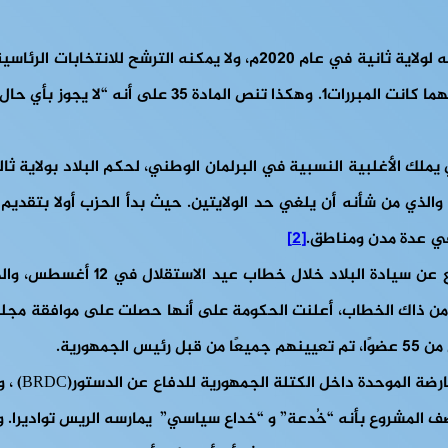
الوسطى لعام 2015 صراحةً على رئيس الدولة الترشح لولاية
والذي من شأنه أن يلغي حد الولايتين. حيث بدأ الحزب أولا بتقدي
[2]
لال في 12 أغسطس، والذي أعلن من خلاله بأنه يريد الاستجابة “لتطلعات الشعب.
 أيام من ذاك الخطاب، أعلنت الحكومة على أنها حصلت على موافقة م
أثارت هذه
لمشروع بأنه “خُدعة” و “خداع سياسي” يمارسه الريس تواديرا. وهكذا، كان