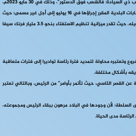
بعد مضي ثلاثة أشهر من التجاذب والتدافع بين حزب الريس ومناصوه والمعارضة، أكدّ الرئيس نفسه على أنه “لا شيء يعلو على الشعب ذي السيادة؛ فالشعب فوق الدستور”، وذلك في 30 مايو 2023م،
خلال خطاب ألقاه على الشعب. وبناء عليه، دعا فوستين أركانج تواديرا إلى الاستفتاء الدستوري رسميا بمرسوم رئاسي، وتم تأجيل الانتخابات البلدية المقرر إجراؤها في 16 يوليو إلى أجل غير مسمى؛ حيث
تواجه هيئة الانتخابات الوطنية (ANE) فك ارتباط الأمم المتحدة والمانحين الدوليين الذين يرفضون الانضمام إلى مشروع الاستفتاء وتمويله. حيث تقدر ميزانية تنظيم الاستفتاء بنحو 3.5 مليار فرنك سيفا
 وتعتبره محاولة لتمديد فترة رئاسة تواديرا إلى فترات متعاقبة
يقه بأشكال مختلفة.
ة للدفاع عن الدستور (BRDC). واتهمت المحكمةبأنها غير مستقة عن القصر الئاسي، حيث تأتمر بأوامر” من الرئيس، وبالتالي تعتبر
السلطة؛ لأن وجودها في البلاد مرهون ببقاء الرئيس ومجموعته،
لرئاسة مدى الحياة.