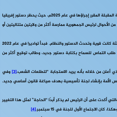
انتُخِبَ الرئيس فوستين أرشانج تواديرا في عام 2015م، وأعيد انتخابه لولاية ثانية في عام 2020م، ولا يمكنه الترشح للانتخابات الرئاسية المقبلة المقرر إجراؤها في عام 2025م، حيث يحظر دستور إفريقيا
 ثالثة مهما كانت المبررات1. وهكذا تنص المادة 35 على أنه “لا يجوز بأي حال من الأحوال لرئيس الجمهورية ممارسة أكثر من ولايتين متتاليتين أو
لكن رغبة الرئيس تواديرا وحزبه، حركة القلوب المتحدة (MCU) الذي يملك الأغلبية النسبية في البرلمان الوطني، لحكم البلاد بولاية ثالثة كانت قوية وتحدث الدستور والنظام. فبدأ تواديرا في عام 2022
م طلب التماس للسماح بكتابة دستور جديد، وطالب توقيع أكثر من
[3]
وفي
جلس الأمة بإنشاء لجنة تأسيسية بهدف صياغة قانون أساسي جديد.
 الأحداث احتجاجات واسعة من قبل المعارضة، خاصة المعارضة الموحدة داخل الكتلة الجمهورية للدفاع عن الدستور(BRDC) ، والتي أكدت على أن الرئيس لم يذكر أبدًا “الحاجة” لمثل هذا التغيير
 الاجتماع الأول للجنة في 15 سبتمبر.
[4]