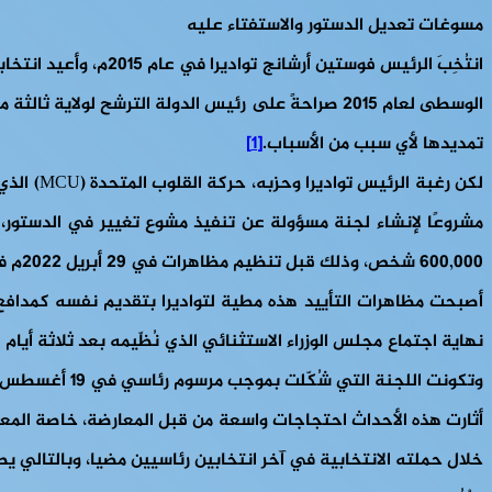
مسوغات تعديل الدستور والاستفتاء عليه
تمديدها لأي سبب من الأسباب.
[1]
مشروعًا لإنشاء لجنة مسؤولة عن تنفيذ مشوع تغيير في الدستور، 
600,000 شخص، وذلك قبل تنظيم مظاهرات في 29 أبريل 2022م في عدة مدن ومناطق.
أصبحت مظاهرات التأييد هذه مطية لتواديرا بتقديم نفسه كمدافع عن سيادة البلاد خلال خطاب عيد الاستق
نهاية اجتماع مجلس الوزراء الاستثنائي الذي نُظّيمه بعد ثلاثة
وتكونت اللجنة التي شُكّلت بموجب مرسوم رئاسي في 19 أغسطس من 55 عضوًا، تم تعيينهم جميعًا من قبل رئيس الجمهورية.
خلال حملته الانتخابية في آخر انتخابين رئاسيين مضيا، وبالتالي يصف ا