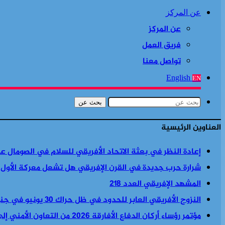
عن المركز
عن المركز
فريق العمل
تواصل معنا
English
EN
بحث عن
العناوين الرئيسية
إعادة النظر في بعثة الاتحاد الأفريقي للسلام في الصومال ع
شرارة حرب جديدة في القرن الإفريقي هل تشعل معركة الأول
المشهد الإفريقي العدد 218
النزوح الأفريقي العابر للحدود في ظل حراك 30 يونيو في جنوب أفريقيا
مؤتمر رؤساء أركان الدفاع الأفارقة 2026 من التعاون الأمني إلى السياسة الأمنية والاقتصادية معا