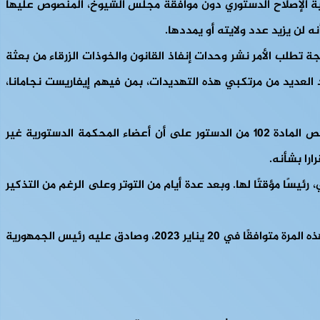
عضاؤها أنه لا يمكن إطلاق عملية الإصلاح الدستوري دون موافقة مجلس الشيوخ، المنصوص عليها
تطلب الأمر نشر وحدات إنفاذ القانون والخوذات الزرقاء من بعثة
د العديد من مرتكبي هذه التهديدات، بمن فيهم إيفاريست نجامانا،
في الشهر التالي، في 19 أكتوبر، تقاعدت رئيسة المحكمة، دانييل دارلان تلقائيًا بمرسوم رئاسي على الرغم من عدم دستوريته؛ إذْ تنص المادة 102 من الدستور على أن أعضاء المحكمة الدستورية غير
ارا بشأنه.
رئيسًا مؤقتًا لها. وبعد عدة أيام من التوتر وعلى الرغم من التذكير
وفي 25 ديسمبر 2022م، صوّت المجلس على قانون يحكم تنظيم الاستفتاء الدستوري المستقبلي، والذي اعتبرته المحكمة الدستورية هذه المرة متوافقًا في 20 يناير 2023، وصادق عليه رئيس الجمهورية