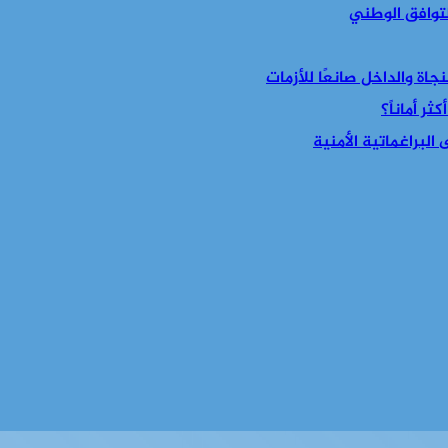
التوافق الوطني
جاة والداخل صانعًا للأزمات
ر أماناً؟
البراغماتية الأمنية