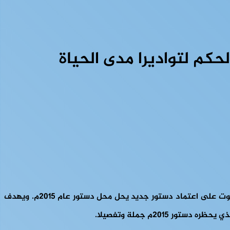
كم لتواديرا مدى الحياة
من المقرر إجراء استفتاء عام على الدستور في جمهورية إفريقيا الوسطى في يوم 30 يوليو من هذا العام؛ لتتاح الفرصة للشعب بأن يصوت على اعتماد دستور جديد يحل محل دستور عام 2015م. ويهدف
2015م جملة وتفصيلا.