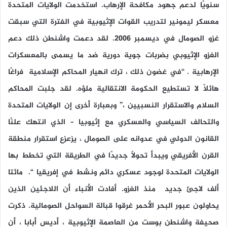
سنويًا لدعم جهود مكافحة الإرهاب. استخدمت الولايات المتحدة
معسكر ليمونير لتدريب القوات الإثيوبية في الفترة التي سبقت
غزو الصومال في ديسمبر 2006. لقد دعمت واشنطن ذلك دعم
الغزو الإثيوبي بضربات جوية دورية ضد ما يسمى بالمعسكرات
الإرهابية . “في غضون ذلك ، ترك انهيار المحاكم الإسلامية فراغًا
هائلاً لا تستطيع الحكومة الانتقالية ملؤه. لقد جلبت المحاكم
السلام والاستقرار النسبيين ،” وبعبارة أخرى إن الولايات المتحدة
والتحالف السياسي والعسكري مع إثيوبيا – الذي انتهك علنًا
القانون الدولي في عدوانه على الصومال ، يزعزع استقرار منطقة
القرن الأفريقي ويبدأ تحولًا جديدًا في الطريقة التي تخطط بها
الولايات المتحدة لوجود عسكري دائم ونشط في إفريقيا “. مائتا
ألف لاجئ جديد منذ الغزو. أفادت الأنباء أن اللاجئين الذين
يحاولون عبور البحر الأحمر غرقوا قبالة السواحل الصومالية. ذكرت
صحيفة واشنطن بوست من العاصمة الإثيوبية ، أديس أبابا ، أن