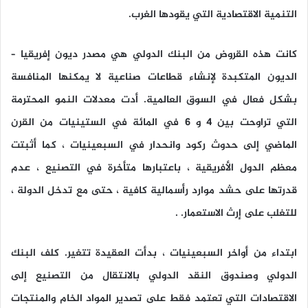
التنمية الاقتصادية التي يقودها الغرب.
كانت هذه القروض من البنك الدولي هي مصدر ديون إفريقيا –
الديون المتكبدة لإنشاء قطاعات صناعية لا يمكنها المنافسة
بشكل فعال في السوق العالمية. أدت معدلات النمو المحترمة
التي تراوحت بين 4 و 6 في المائة في الستينيات من القرن
الماضي إلى حدوث ركود وانحدار في السبعينيات ، كما أثبتت
معظم الدول الأفريقية ، باعتبارها متأخرة في التصنيع ، عدم
قدرتها على حشد موارد رأسمالية كافية ، حتى مع تدخل الدولة ،
للتغلب على إرث الاستعمار. .
ابتداء من أواخر السبعينيات ، بدأت العقيدة تتغير. كلف البنك
الدولي وصندوق النقد الدولي بالانتقال من التصنيع إلى
الاقتصادات التي تعتمد فقط على تصدير المواد الخام والمنتجات