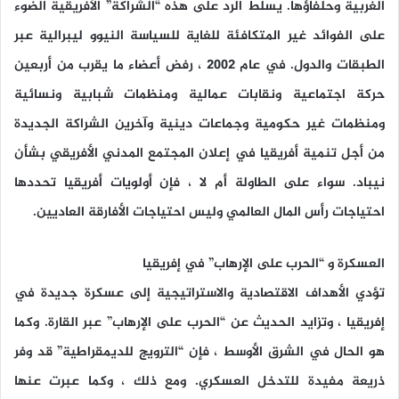
الغربية وحلفاؤها. يسلط الرد على هذه “الشراكة” الأفريقية الضوء
على الفوائد غير المتكافئة للغاية للسياسة النيوو ليبرالية عبر
الطبقات والدول. في عام 2002 ، رفض أعضاء ما يقرب من أربعين
حركة اجتماعية ونقابات عمالية ومنظمات شبابية ونسائية
ومنظمات غير حكومية وجماعات دينية وآخرين الشراكة الجديدة
من أجل تنمية أفريقيا في إعلان المجتمع المدني الأفريقي بشأن
نيباد. سواء على الطاولة أم لا ، فإن أولويات أفريقيا تحددها
احتياجات رأس المال العالمي وليس احتياجات الأفارقة العاديين.
العسكرة و “الحرب على الإرهاب” في إفريقيا
تؤدي الأهداف الاقتصادية والاستراتيجية إلى عسكرة جديدة في
إفريقيا ، وتزايد الحديث عن “الحرب على الإرهاب” عبر القارة. وكما
هو الحال في الشرق الأوسط ، فإن “الترويج للديمقراطية” قد وفر
ذريعة مفيدة للتدخل العسكري. ومع ذلك ، وكما عبرت عنها