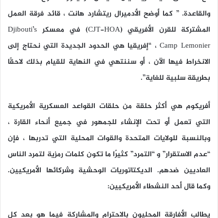
والقاعدة. ” كما أوضح الأدميرال ريتشارد هانت ، قائد فرقة العمل
المشتركة للقرن الأفريقي (CJT-HOA) في معسكر Djibouti’s
Camp Lemonier ، “إفريقيا هي الحدود الجديدة التي نحتاج إلى
الانخراط فيها الآن ، أو سننتهي في النهاية للقيام بذلك لاحقًا
بطريقة سلبية للغاية”.
أفريكوم هي أكثر حلقة من حلقات القواعد العسكرية الأمريكية
التي تعمل أو تحت الإنشاء للجمهور في جميع أنحاء القارة ،
وبالنسبة للولايات المتحدة والقوات المحلية التي تدربها ، فإن
“عدم الاستقرار” و “التمرد” كثيرًا ما تكون كلمات رمزية لتمرد الناس
العاديين ضدهم. الديكتاتوريات الوحشية وشركائها الأمريكيين.
وكما قال أحد النشطاء الأمريكيين:
يطالب الأفارقة المحليون بالاحترام والمشاركة فيما هو بعد كل