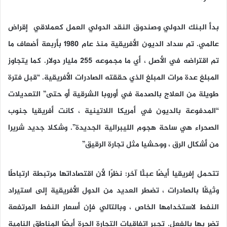
بدأ البنك الدولي وصندوق النقد الدولي العمل كعملاقي إقراض
عالمي. تم سداد الديون الأفريقية منذ عام 1980 بأربعة أضعاف ما
تم اقتراضه في الأصل ، أي ما مجموعه 255 مليار دولار. كما يتجاوز
المبلغ عدة مرات المبلغ الذي حققته الصادرات الأفريقية. “قبل فترة
طويلة من العلاج بالصدمة في أوروبا الشرقية أو حتى” التعديلات
“المدفوعة بالديون في أمريكا اللاتينية ، كانت أفريقيا جنوب
الصحراء هي ساحة هجوم الليبرالية الجديدة”. وشكلا جديد شريرا
من أشكال الرق ، ووحشيا مثل تجارة الرقيق”
تتحمل إفريقيا أيضًا عبئًا آخر: نظرًا لأن اقتصاداتها مرتبطة ارتباطًا
وثيقًا بالصادرات ، تضطر العديد من الدول الأفريقية إلى استيراد
النفط لاستخدامها الخاص ، وبالتالي فإن أسعار النفط المرتفعة
تضر بها بالفعل. تجبر اتفاقيات التجارة الحرة أيضًا المناطق النامية