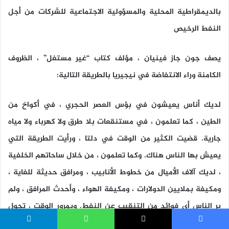
بالديمقراطية المحلية والمسؤولية الاجتماعية للشركات من أجل
النفط الرخيص
يصف جون جاز فينيان ، مؤلف كتاب “غير مستغل” ، الظروف
الكامنة وراء الانتفاضة في نيجيريا بالطريقة التالية:
لديك أناس يعيشون في بؤس العصر الحجري ، في أكواخ من
الطين ، كما تعلمون ، في مستنقعات بلا طرق ولا كهرباء ولا مياه
جارية. قضيت الكثير من الوقت في دلتا ، ورأيت الطريقة التي
يعيش بها الناس هناك. وكما تعلمون ، من خلال ساحاتهم الخلفية
، لديك آلاف الأميال من خطوط الأنابيب ، ومرافق حديثة للغاية ،
ومكيفة بملايين الدولارات ، ومكيفة الهواء ، وأحدث المرافق ، ولم
ير الناس أي فوائد من التنقيب عن النفط. وبمرور الوقت ، تحول
ذلك إلى نوع بغيض من التمرد المسلح ، كما أعتقد أنه لا ينبغي أن