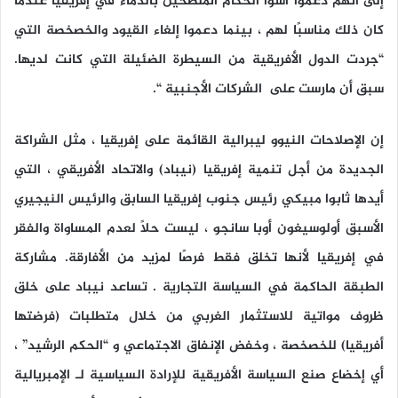
إلى أنهم دعموا أسوأ الحكام الملطخين بالدماء في إفريقيا عندما
كان ذلك مناسبًا لهم ، بينما دعموا إلغاء القيود والخصخصة التي
“جردت الدول الأفريقية من السيطرة الضئيلة التي كانت لديها.
سبق أن مارست على الشركات الأجنبية “.
إن الإصلاحات النيوو ليبرالية القائمة على إفريقيا ، مثل الشراكة
الجديدة من أجل تنمية إفريقيا (نيباد) والاتحاد الأفريقي ، التي
أيدها ثابوا مبيكي رئيس جنوب إفريقيا السابق والرئيس النيجيري
الأسبق أولوسيغون أوبا سانجو ، ليست حلاً لعدم المساواة والفقر
في إفريقيا لأنها تخلق فقط فرصًا لمزيد من الأفارقة. مشاركة
الطبقة الحاكمة في السياسة التجارية . تساعد نيباد على خلق
ظروف مواتية للاستثمار الغربي من خلال متطلبات (فرضتها
أفريقيا) للخصخصة ، وخفض الإنفاق الاجتماعي و “الحكم الرشيد” ،
أي إخضاع صنع السياسة الأفريقية للإرادة السياسية لـ الإمبريالية