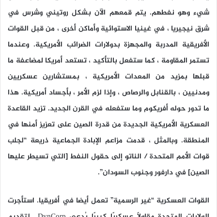
شيء وهو نفطهم. يتم قمعهم الآن بشكل روتيني وشرس في
شرق نيجيريا ، في غينيا الاستوائية وأماكن أخرى ، من قبل القوات
الأفريقية المدربة والمجهزة بدولارات الضرائب الأمريكية. وعندما
تستمر المقاومة ، كما ستفعل بالتأكيد ، تستعد أمريكا لمضاعفة ما
قبلها بمزيد من المعدات الأمريكية ، بمستشارين عسكريين
ومدنيين ، بالقنابل والرصاص ، وإذا لزم الأمر ، بأجساد أمريكية. هذا
ما تدور حوله أفريكوم وما ستفعله في القرن الجديد. تزيد القاعدة
العسكرية الأمريكية الجديدة من قدرة الصين على تعزيز أمنها في
المنطقة. وبالمثل ، قدمت مزاعم الإبادة الجماعية ذريعة “لجلب
قوات الأمم المتحدة / الناتو إلى حقول النفط [التي تسيطر عليها
الصين] في دارفور وجنوب السودان”.
القوات العسكرية “غير الرسمية” تعمل أيضا في أفريقيا. استأجرت
الولايات المتحدة مقاولًا عسكريًا كبيرًا يُدعى DynCorp لتقديم