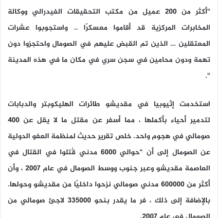
“أكثر من 200 عميل من مكتب التحقيقات الفيدرالي ووكالة
المخابرات المركزية قد أقاموا معسكرًا .. واستجوبوا عشرات
المعتقلين … الذين تم القبض عليهم في الصومال واحتجزوا دون
تهمة ودون محامين في سجن سري في مكان ما في هذه المدينة
“.
استخدمت إثيوبيا في مقديشو طائرات الهليكوبتر والدبابات
لتدمير أحياء بأكملها ، مما أسفر عن مقتل ما لا يقل عن 400
صومالي في هجوم واحد. خلص تقرير حديث لمنظمة العفو الدولية
عن الصومال إلى أن “حوالي 6000 مدني قُتلوا في القتال في
العاصمة مقديشو وعبر جنوب ووسط الصومال في عام 2007 ، وأن
أكثر من 600000 مدني صومالي نزحوا داخليًا من مقديشو وحولها.
بالإضافة إلى ذلك ، فر ما يقدر بنحو 335000 لاجئ صومالي من
الصومال في عام 2007.