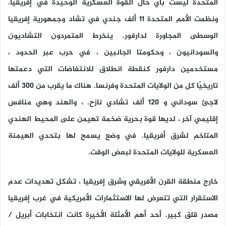
المتحدة ليست بأي حال القوة العسكرية الوحيدة في إفريقيا.
ونظمت الأمم المتحدة 11 ألف جندي في تشاد وجمهورية إفريقيا
الوسطى المجاورة لدارفور. ينخرط المتمردون التشاديون
والسودانيون ، وحكومتا الجانبين ، في حرب عبر الحدود ،
مستخدمين دارفور كنقطة انطلاق للانتفاضات التي دعمتها
تاريخيًا كل من الولايات المتحدة وفرنسا. هناك ما يقرب من 300 ألف
لاجئ سوداني و 120 ألف تشادي نازح. ، والهند وهي منافس
إقليمي آخر ، لديها قوة بحرية ضخمة تهيمن على المحيط الهندي
المتاخم لشرق أفريقيا. في وضع يسمح لها بتحدي الهيمنة
العسكرية للولايات المتحدة لبعض الوقت.
خارج منطقة القرن الأفريقي وشرق إفريقيا ، تشكل تهديدات عدم
الاستقرار التي تتعرض لها الاستثمارات الأمريكية في غرب إفريقيا
مصدر قلق كبير. أحد أهم الأمثلة الأخيرة كانت انتخابات أبريل /