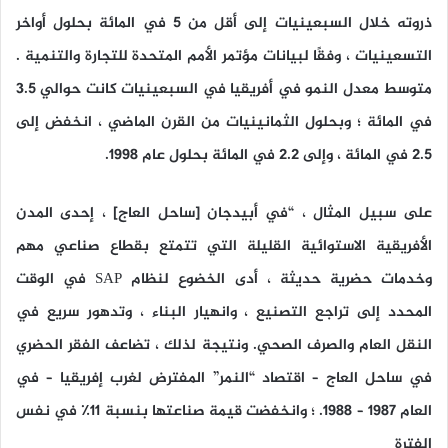
ذروته خلال السبعينيات إلى أقل من 5 في المائة بحلول أواخر
التسعينيات ، وفقًا لبيانات مؤتمر الأمم المتحدة للتجارة والتنمية .
متوسط معدل النمو في أفريقيا في السبعينيات كانت حوالي 3.5
في المائة ؛ وبحلول الثمانينيات من القرن الماضي ، انخفض إلى
2.5 في المائة ، وإلى 2.2 في المائة بحلول عام 1998.
على سبيل المثال ، “في أبيدجان [ساحل العاج] ، إحدى المدن
الأفريقية الاستوائية القليلة التي تتمتع بقطاع صناعي مهم
وخدمات حضرية حديثة ، أدى الخضوع لنظام SAP في الوقت
المحدد إلى تراجع التصنيع ، وانهيار البناء ، وتدهور سريع في
النقل العام والصرف الصحي. ونتيجة لذلك ، تضاعف الفقر الحضري
في ساحل العاج – اقتصاد “النمر” المفترض لغرب إفريقيا – في
العام 1987 – 1988. ؛ وانخفضت قيمة صناعتها بنسبة 11٪ في نفس
الفترة