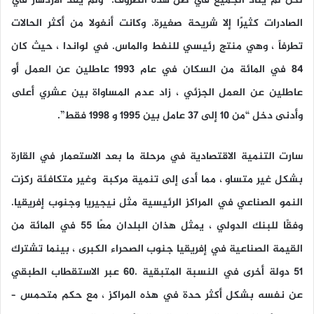
لكن لم يتأذ الجميع في ظل هذه الظروف: “ولم يفد الازدهار في
الصادرات كثيرًا إلا شريحة صغيرة. وكانت أنغولا من أكثر الحالات
تطرفاً ، وهي منتج رئيسي للنفط والماس. في لواندا ، حيث كان
84 في المائة من السكان في عام 1993 عاطلين عن العمل أو
عاطلين عن العمل الجزئي ، زاد عدم المساواة بين عشري أعلى
وأدنى دخل “من 10 إلى 37 عامل بين 1995 و 1998 فقط”.
سارت التنمية الاقتصادية في مرحلة ما بعد الاستعمار في القارة
بشكل غير متساو ، مما أدى إلى تنمية مركبة وغير متكافئة ركزت
النمو الصناعي في المراكز الرئيسية مثل نيجيريا وجنوب إفريقيا.
وفقًا للبنك الدولي ، يمثل هذان البلدان معًا 55 في المائة من
القيمة الصناعية في إفريقيا جنوب الصحراء الكبرى ، بينما تشترك
51 دولة أخرى في النسبة المتبقية .60 عبر الاستقطاب الطبقي
عن نفسه بشكل أكثر حدة في هذه المراكز ، مع حكم متحمس –