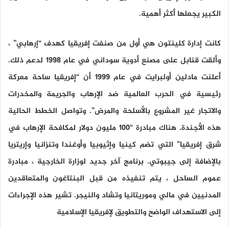
الكبير يجعلها أكثر أهمية.
كانت إدارة كلينتون هي أول من صنفت إفريقيا كهدف “إرهابي” ،
وألقت قنابل على مصنع أدوية سوداني في عام 1998 لدعم ذلك.
أعلنت مادلين أولبرايت في عام 1999 أن “إفريقيا ساحة معركة
رئيسية في الحرب العالمية ضد الإرهاب والجريمة والمخدرات
والاتجار غير المشروع بالأسلحة والمرض”. وتواصل الخطط الحالية
هذه الأجندة. هناك مبادرة “100 مليون دولار لمكافحة الإرهاب في
شرق إفريقيا” التي تضم كينيا وإثيوبيا وأوغندا وتنزانيا وإريتريا
بالإضافة إلى جيبوتي. برنامج آخر جديد لوزارة الخارجية ، مبادرة
عموم الساحل ، يتم تنفيذه من قبل البنتاغون والمتعاقدين
المدنيين في مالي وموريتانيا وتشاد والنيجر. تشير هذه الإجراءات
إلى الاستهداف الواضح والتطويق لإفريقيا الإسلامية