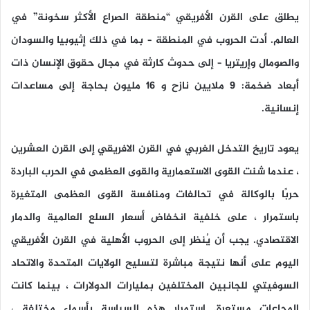
يطلق على القرن الأفريقي “منطقة الصراع الأكثر سخونة” في
العالم. أدت الحروب في المنطقة – بما في ذلك إثيوبيا والسودان
والصومال وإريتريا – إلى حدوث كارثة في مجال حقوق الإنسان ذات
أبعاد ضخمة: 9 ملايين نازح و 16 مليون بحاجة إلى مساعدات
إنسانية.
يعود تاريخ التدخل الغربي في القرن الافريقي إلى القرن العشرين
، عندما شنت القوى الاستعمارية والقوى العظمى في الحرب الباردة
حربًا بالوكالة في تحالفات ومنافسة القوى العظمى المتغيرة
باستمرار ، على خلفية انخفاض أسعار السلع العالمية والدمار
الاقتصادي. يجب أن يُنظر إلى الحروب الأهلية في القرن الأفريقي
اليوم على أنها نتيجة مباشرة لتسليح الولايات المتحدة والاتحاد
السوفيتي للجانبين المختلفين بمليارات الدولارات ، بينما كانت
المجاعات مستعرة. استمرار هذه السياسة بأسماء مختلفة ،