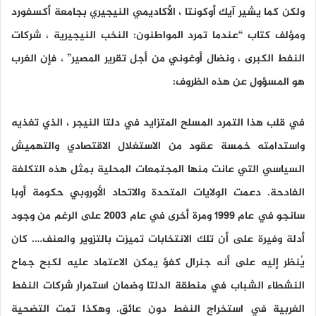
ولكن كما يشير آيك أوكونتا ، الأكاديمي النيجيري بجامعة أكسفورد
ومؤلف كتاب “عندما تمرد المواطنون: النخب النيجيرية ، شركات
النفط الكبرى ، ونضال أوغوني من أجل تقرير المصير” ، فإن الغرب
هو المسؤول عن هذه الظروف:
في قلب هذا التمرد المسلح المتزايد في دلتا النيجر ، الذي تغذيه
واستدامته خمسة عقود من الاستغلال الاقتصادي والتهميش
السياسي التي عانت منها المجتمعات المحلية بمثل هذه التكلفة
الفادحة. دعمت الولايات المتحدة والاتحاد الأوروبي حكومة أوبا
سانجو في عام 1999 ومرة أخرى في عام 2003 على الرغم من وجود
أدلة وفيرة على أن تلك الانتخابات تميزت بالتزوير والعنف…. كان
يُنظر إليه على أنه جنرال كفؤ يمكن الاعتماد عليه لكبح جماح
النشطاء الشباب في منطقة الدلتا وضمان استمرار شركات النفط
الغربية في استخراج النفط دون عائق. وهكذا تمت التضحية