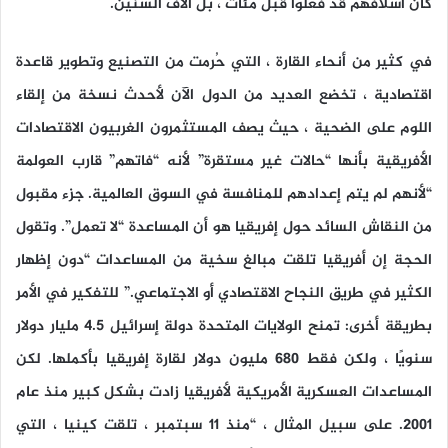
كان أسلافهم قد فعلوا قبل مئات ، بل آلاف السنين.
في كثير من أنحاء القارة ، التي حُرمت من التصنيع وتطوير قاعدة
اقتصادية ، تخضع العديد من الدول الآن لأحدث نسخة من إلقاء
اللوم على الضحية ، حيث يصف المستثمرون الغربيون الاقتصادات
الأفريقية بأنها “حالات غير مستقرة” لأنه “فاتهم” قارب العولمة
“لأنهم لم يتم إعدادهم للمنافسة في السوق العالمية. جزء مقبول
من النقاش السائد حول إفريقيا هو أن المساعدة “لا تعمل”. وتقول
الحجة إن أفريقيا تلقت مبالغ سخية من المساعدات “دون إظهار
الكثير في طريق النجاح الاقتصادي أو الاجتماعي.” للتفكير في الأمر
بطريقة أخرى: تمنح الولايات المتحدة دولة إسرائيل 4.5 مليار دولار
سنويًا ، ولكن فقط 680 مليون دولار لقارة إفريقيا بأكملها. لكن
المساعدات العسكرية الأمريكية لأفريقيا زادت بشكل كبير منذ عام
2001. على سبيل المثال ، “منذ 11 سبتمبر ، تلقت كينيا ، التي