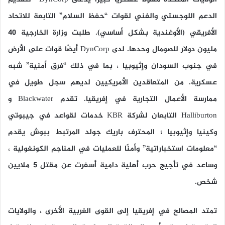
الدعم اللوجستي والفني لقوات “حفظ السلام” التابعة للاتحاد
الأفريقي (الأوغندية بشكل أساسي). طلبت وزارة الخارجية 40
مليون دولار للصومال وحدها. لدى DynCorp أيضًا قوات على الأرض
في جنوب السودان وإثيوبيا ، بما في ذلك “فرق أمنية” شبه
عسكرية. من المتعاقدين الأمريكيين لديهم سجل طويل في
ممارسة الأعمال التجارية في إفريقيا. تقدم Blackwater و
Halliburton التابعان لشركة KBR خدمات لقواعد في جيبوتي
وكينيا وإثيوبيا ؛ المحترف باريك جولد المرتبط ببوش يقدم
“معلومات استخباراتية” وأمنًا للعمليات في المناجم الكونغولية ،
وساعد في تأجيج حرب أهلية دامية أسفرت عن مقتل 5 ملايين
شخص.
تمتد المصالح في إفريقيا إلى القوى الغربية الأخرى ، والولايات