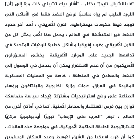
“فاينانشيال تايمز” بذكاء ، “أشار ديك تشيني ذات مرة إلى [أن]
اللورد الطيب لم يراه مناسبًا لوضع النفط فقط في الأماكن التي
توجد فيها حكومات ديمقراطية. القرن الأفريقي ، أحد آخر حدود
النفط غير المكتشفة في العالم ، يحمل هذا الأمر. يمثل كل من
القرن الأفريقي وغرب إفريقيا مشاكل خطيرة للولايات المتحدة في
تدافعها الجديد على الموارد الأفريقية. يخشى المسؤولون
الأمريكيون من أن عدم الاستقرار يمكن أن يتدخل في الوصول إلى
النفط والمعادن في المنطقة ، خاصة مع العمليات العسكرية
المقيدة في العراق. عملت وزارة الخارجية والبنتاغون ورؤساء
الصناعة على وضع استراتيجيات مشتركة لإيجاد سياسة متماسكة
توازن بين فرص الاستثمار والمخاطر الأمنية. كما في أماكن أخرى من
العالم ، توفر “الحرب على الإرهاب” تبريرًا أيديولوجيًا مركزيًا
لاستراتيجية الطبقة الحاكمة الأمريكية. في مواجهة هذه العقبات ،
كما أن قرب إفريقيا من الشرق الأوسط وعدد السكان المسلمين