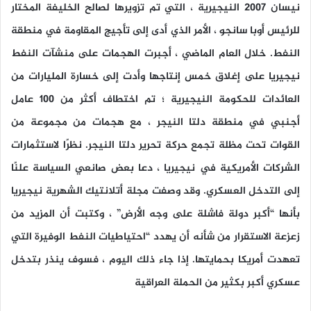
نيسان 2007 النيجيرية ، التي تم تزويرها لصالح الخليفة المختار
للرئيس أوبا سانجو ، الأمر الذي أدى إلى تأجيج المقاومة في منطقة
النفط. خلال العام الماضي ، أجبرت الهجمات على منشآت النفط
نيجيريا على إغلاق خمس إنتاجها وأدت إلى خسارة المليارات من
العائدات للحكومة النيجيرية ؛ تم اختطاف أكثر من 100 عامل
أجنبي في منطقة دلتا النيجر ، مع هجمات من مجموعة من
القوات تحت مظلة تجمع حركة تحرير دلتا النيجر. نظرًا لاستثمارات
الشركات الأمريكية في نيجيريا ، دعا بعض صانعي السياسة علنًا
إلى التدخل العسكري. وقد وصفت مجلة أتلانتيك الشهرية نيجيريا
بأنها “أكبر دولة فاشلة على وجه الأرض” ، وكتبت أن المزيد من
زعزعة الاستقرار من شأنه أن يهدد “احتياطيات النفط الوفيرة التي
تعهدت أمريكا بحمايتها. إذا جاء ذلك اليوم ، فسوف ينذر بتدخل
عسكري أكبر بكثير من الحملة العراقية