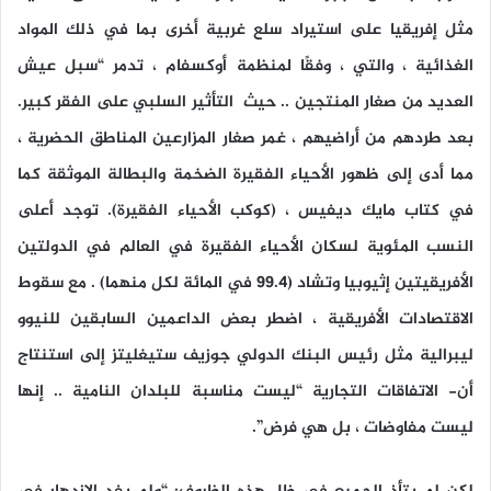
مثل إفريقيا على استيراد سلع غربية أخرى بما في ذلك المواد
الغذائية ، والتي ، وفقًا لمنظمة أوكسفام ، تدمر “سبل عيش
العديد من صغار المنتجين .. حيث التأثير السلبي على الفقر كبير.
بعد طردهم من أراضيهم ، غمر صغار المزارعين المناطق الحضرية ،
مما أدى إلى ظهور الأحياء الفقيرة الضخمة والبطالة الموثقة كما
في كتاب مايك ديفيس ، (كوكب الأحياء الفقيرة). توجد أعلى
النسب المئوية لسكان الأحياء الفقيرة في العالم في الدولتين
الأفريقيتين إثيوبيا وتشاد (99.4 في المائة لكل منهما) . مع سقوط
الاقتصادات الأفريقية ، اضطر بعض الداعمين السابقين للنيوو
ليبرالية مثل رئيس البنك الدولي جوزيف ستيغليتز إلى استنتاج
أن- الاتفاقات التجارية “ليست مناسبة للبلدان النامية .. إنها
ليست مفاوضات ، بل هي فرض”.