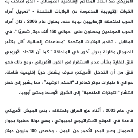
الأمريكي ضد اتحاد المحاكم الإسلامية الصومالي – الذي أطاحت به
القوات الإثيوبية المدعومة من الولايات المتحدة – “تمويل أمراء
الحرب لملاحقة الإرهابيين نيابة عنه. بحلول عام 2006 ، كان أمراء
الحرب المجندين يحصلون على حوالي 150 ألف دولار شهريًا “. في
المقابل ، تقدم الولايات المتحدة “مساعدات إنسانية أقل بكثير
للصومال مقارنة بدول أخرى في المنطقة.” كما أن الاتحاد الأوروبي
قلق للغاية بشأن عدم الاستقرار في القرن الأفريقي ، ومع ذلك فهو
قلق من أن التدخل الأمريكي سوف يشعل حربًا إقليمية شاملة.
حوالي 6 مليارات دولار كحافز لـ “الحكم الرشيد” ، مما يشير إلى خطر
انتشار “التوترات الملتهبة” إلى الشرق الأوسط وحتى أوروبا.
في عام 2003 ، أثناء غزو العراق واحتلاله ، بنى الجيش الأمريكي
قاعدة في الموقع الاستراتيجي لجيبوتي ، وهي دولة صغيرة بجوار
الصومال وعبر البحر الأحمر من اليمن ، وخصص 100 مليون دولار