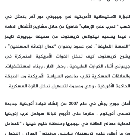
للبؤرة الاستيطانية الأمريكية في جيبوتي دور آخر يتمثل في
كسب “الحرب على الإرهاب” ظاهريًا من خلال مشاريع الأشغال العامة
، فيما يسميه نيكولاس كريستوف من صحيفة نيويورك تايمز
“اللمسة اللطيفة”. في عمود بعنوان “عمال الإغاثة المسلحين” ،
يشرح كريستوف كيف تدخل القوات الأمريكية المتمركزة في
جيبوتي أثناء الكوارث الطبيعية ، وحفر الآبار ، وبناء المستشفيات.
والعلاقات العسكرية تقرب صانعي السياسة الأمريكية من الطبقة
الحاكمة الأفريقية ، وهي مصممة لتسهيل تدخل القوة العسكرية.
أعلن جورج بوش في عام 2007 عن إنشاء قيادة أفريقية جديدة
تسمى أفريكوم ، مقرها على الأرجح قبالة سواحل غرب إفريقيا
لحماية مصالح الطاقة في نيجيريا ومنطقة خليج غينيا ، “للتعامل
مع ما أطلق عليه كريستيان ساينس مونيتور” الصراع ، النفط ،