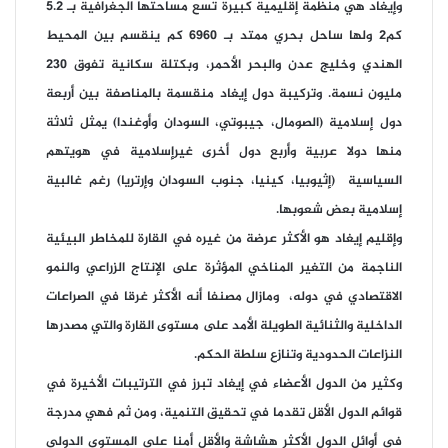
وإيغاد هي منظمة إقليمية كبيرة تسع مساحتها الجغرافية بـ 5.2
كم2 ولها ساحل بحري ممتد بـ 6960 كم ينقسم بين المحيط
الهندي وخليج عدن والبحر الأحمر، وبكتلة سكانية تفوق 230
مليون نسمة. وتركيبة دول إيغاد منقسمة بالمناصفة بين أربعة
دول إسلامية (الصومال، جيبوتي، السودان وأوغندا) يمثل ثلاثة
منها دولا عربية وأربع دول أخرى غيرإسلامية في هويتهم
السياسية (إثيوبيا، كينيا، جنوب السودان وإرتريا) رغم غالبية
إسلامية بعض شعوبها.
وإقليم إيغاد هو الأكثر عرضة من غيره في القارة للمخاطر البيئية
الناجمة من التغير المناخي المؤثرة على الإنتاج الزراعي والنمو
الاقتصادي في دوله، ومازال مصنفا أنه الأكثر غرقا في الصراعات
الداخلية والثنائية الطويلة الأمد على مستوى القارة والتي مصدرها
النزاعات الحدودية وتنازع سلطة الحكم.
وكثير من الدول الأعضاء في إيغاد تبرز في الترتيبات الأخيرة في
قوائم الدول الأقل تقدما في تحقيق التنمية، ومن ثم فهي مدرجة
في أوائل الدول الأكثر هشاشة والأقل أمنا على المستوى الدولي