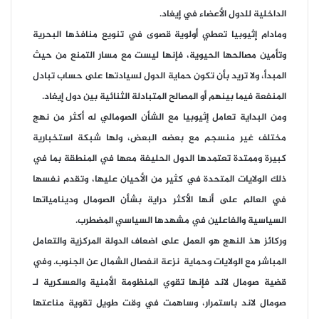
الداخلية للدول الأعضاء في إيغاد.
ومادام إثيوبيا تعطي أولوية قصوى في تنويع منافذها البحرية
وتأمين مصالحها الحيوية، فإنها ليست مع مسار التمنع من حيث
المبدأ، ولا تريد بأن تكون حماية الدول لسيادتها على حساب تبادل
المنفعة فيما بينهم أو المصالح المتبادلة الثنائية بين دول إيغاد.
ومن البداية تعامل إثيوبيا مع الشأن الصومالي له أكثر من نهج
مختلف غير منسجم مع بعضه البعض، ولها شبكة استخبارية
كبيرة وممتدة تعتمدها الدول الحليفة معها في المنطقة بما في
ذلك الولايات المتحدة في كثير من الأحيان عليها، وتقدم نفسها
في العالم على أنها الأكثر دراية بشأن الصومال ودينامياتها
السياسية والفاعلين في مشهدها السياسي المضطرب.
وركائز هذ النهج هو العمل على اضعاف الدولة المركزية والتعامل
المباشر مع الولايات وحماية نزعة انفصال الشمال عن الجنوب. وفي
قضية صومال لاند فإنها تقوي المنظومة الأمنية والعسكرية لـ
صومال لاند باستمرار، وساهمت في وقت طويل تقوية مناعتها