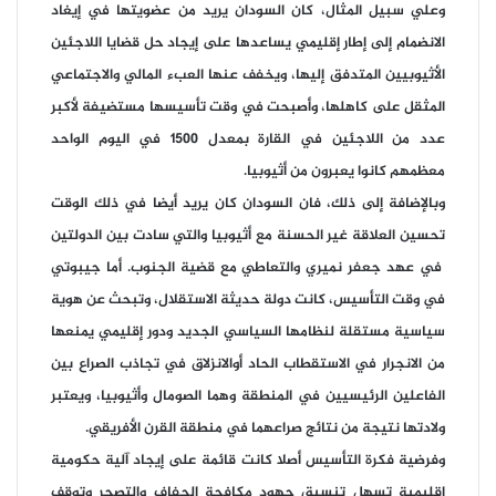
وعلي سبيل المثال، كان السودان يريد من عضويتها في إيغاد
الانضمام إلى إطار إقليمي يساعدها على إيجاد حل قضايا اللاجئين
الأثيوبيين المتدفق إليها، ويخفف عنها العبء المالي والاجتماعي
المثقل على كاهلها، وأصبحت في وقت تأسيسها مستضيفة لأكبر
عدد من اللاجئين في القارة بمعدل 1500 في اليوم الواحد
معظمهم كانوا يعبرون من أثيوبيا.
وبالإضافة إلى ذلك، فان السودان كان يريد أيضا في ذلك الوقت
تحسين العلاقة غير الحسنة مع أثيوبيا والتي سادت بين الدولتين
في عهد جعفر نميري والتعاطي مع قضية الجنوب. أما جيبوتي
في وقت التأسيس، كانت دولة حديثة الاستقلال، وتبحث عن هوية
سياسية مستقلة لنظامها السياسي الجديد ودور إقليمي يمنعها
من الانجرار في الاستقطاب الحاد أوالانزلاق في تجاذب الصراع بين
الفاعلين الرئيسيين في المنطقة وهما الصومال وأثيوبيا، ويعتبر
ولادتها نتيجة من نتائج صراعهما في منطقة القرن الأفريقي.
وفرضية فكرة التأسيس أصلا كانت قائمة على إيجاد آلية حكومية
إقليمية تسهل تنسيق جهود مكافحة الجفاف والتصحر وتوقف