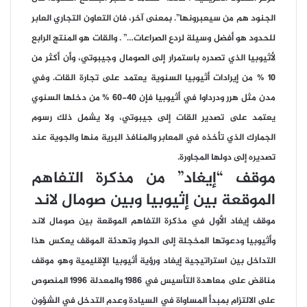
الجنود هم من سيعبرونها”. بمعنى آخر، فان التعاون التجاري العابر
للحدود هو أفضل وسيلة لردع الصراعات…” . والقات هو المنتج الرابع
لأثيوبيا الذي تصدره باستمرار إلى الصومال وجيبوتي، وأن أكثر من
10 % من إيرادات أثيوبيا السنوية يعتمد على تجارة القات. وفي
مدن مثل هرر ودرداوا في أثيوبيا فإن 40-60 % من دخلها السنوي
يعتمد على تصدير القات إلى جيبوتي، ولا يشمل ذلك رسوم
الجمارك الذي تأخذه في المعابر والمنافذ البرية منها والجوية عند
تصديره إلى دولها المجاورة.
موقف “إيغاد” من مذكرة التفاهم
الموقعة بين إثيوبيا وبين صومال لاند
موقف إيغاد الأول في مذكرة التفاهم الموقعة بين صومال لاند
وأثيوبيا ودعوتها المخجلة إلى الحوار وتهدئة الموقف يعكس هذا
التداخل بين استراتيجية إيغاد ورؤية أثيوبيا الإقليمية وهو موقف
مناقض على معاهدة التأسيس في 1986 والمعدلة 1996 المنصوص
على الالتزام بمبدأ المساواة في السيادة وعدم التدخل في الشؤون