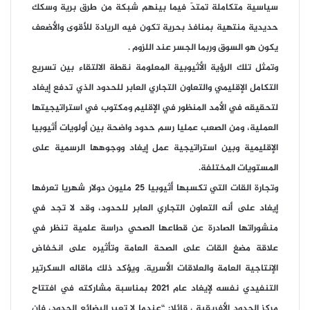
سياسية متكاملة تمتدّ فيما بينهم شبكة من طرق برية وسكك
حديدية منتهية بمنافذ بحرية تكون فيه الريادة للأقوى والأضعف
يكون هو السوق وربما الجسر عند اللزوم .
وتمثل تلك الرؤية الأثيوبية المعلومة نقطة الالتقاء بين تسريع
التكامل الإقليمي والتعاون التجاري العابر للحدود الذي تدفع إيغاد
لتحقيقه في الأمد المنظور في الإقليم ومكتوب في استراتيجيتها
العملية، ومن الصعب عمليا رسم حدود واضحة بين أولويات أثيوبيا
الإقليمية وبين استراتيجية عمل إيغاد ووجوهها الرسمية على
المستويات المختلفة.
وتجارة القات التي تكسبها أثيوبيا 25 مليون دولار شهريا تعرفها
إيغاد على أنه التعاون التجاري العابر للحدود، وقد لا تجد في
منشوراتها الصادرة عن قطاعها الصحي دراسة علمية تنظر في
علاقة مضغ القات على الصحة العامة وتأثيره على انخفاض
الإنتاجية العامة والعلاقات الأسرية. ويؤكد ذلك ماقاله السكرتير
التنفيدي نفسه لإيغاد عام 2021 بمناسبة مشاركته في افتتاح
مركز الحدود الأفريقية ، قائلا: “عندما لا تعبر البضائع الحدود، فان