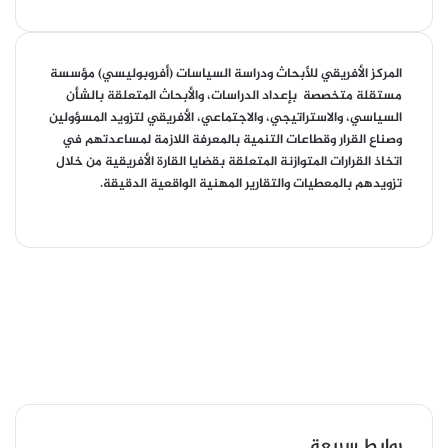
المركز الأفريقي للأبحاث ودراسة السياسات (أفروبوليسي) مؤسسة
مستقلة متخصصة بإعداد الدراسات، والأبحاث المتعلقة بالشأن
السياسي، والاستراتيجي، والاجتماعي، الأفريقي لتزويد المسؤولين
وصناع القرار وقطاعات التنمية بالمعرفة اللازمة لمساعدتهم في
اتخاذ القرارات المتوازنة المتعلقة بقضايا القارة الأفريقية من خلال
تزويدهم بالمعطيات والتقارير المهنية الواقعية الدقيقة.
ملخص
الموقع
فيسبوك
RSS
‫X
‫YouTube
انستقرام
تيلقرام
روابط سريعة