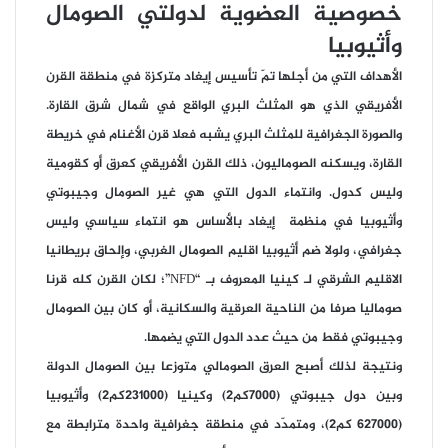
خصوصية العضوية لدولتي الصومال
وأثيوبيا
الأهداف التي من أجلها تمّ تأسيس إيغاد متركزة في منطقة القرن
الأفريقي الذي هو المثلث البري الواقع في شمال شرق القارة.
والصورة الجغرافية للمثلث البري يشبه فعلا قرن الأغنام في خريطة
القارة، ويسكنه الصوماليون، ذلك القرن الأفريقي كعرق أو كقومية
وليس كدول. وانتماء الدول التي هي غير الصومال وجيبوتي
وأثيوبيا في منظمة إيغاد بالأساس هو انتماء سياسي وليس
جغرافي، ولولا ضم أثيوبيا اقليم الصومال الغربي، وإلحاق بريطانيا
الاقليم الشرقي لـ كينيا المعروف بـ “NFD”؛ لكان القرن كله قرنا
صوماليا صرفا من الناحية العرقية والسكانية، أو كان بين الصومال
وجيبوتي فقط من حيث عدد الدول التي يضمها.
ونتيجة لذلك أصبح العرق الصومالي متوزعا بين الصومال الدولة
وبين دول جيبوتي (7000كم2) وكينيا (231000كم2) وأثيوبيا
(627000 كم2)، ومتمدّد في منطقة جغرافية واحدة مترابطة مع