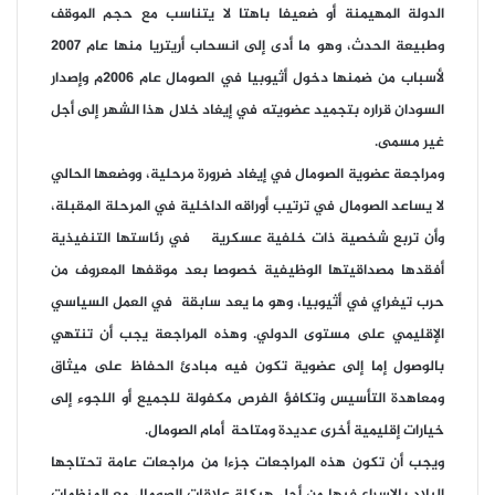
الدولة المهيمنة أو ضعيفا باهتا لا يتناسب مع حجم الموقف
وطبيعة الحدث، وهو ما أدى إلى انسحاب أريتريا منها عام 2007
لأسباب من ضمنها دخول أثيوبيا في الصومال عام 2006م وإصدار
السودان قراره بتجميد عضويته في إيغاد خلال هذا الشهر إلى أجل
غير مسمى.
ومراجعة عضوية الصومال في إيغاد ضرورة مرحلية، ووضعها الحالي
لا يساعد الصومال في ترتيب أوراقه الداخلية في المرحلة المقبلة،
وأن تربع شخصية ذات خلفية عسكرية في رئاستها التنفيذية
أفقدها مصداقيتها الوظيفية خصوصا بعد موقفها المعروف من
حرب تيغراي في أثيوبيا، وهو ما يعد سابقة في العمل السياسي
الإقليمي على مستوى الدولي. وهذه المراجعة يجب أن تنتهي
بالوصول إما إلى عضوية تكون فيه مبادئ الحفاظ على ميثاق
ومعاهدة التأسيس وتكافؤ الفرص مكفولة للجميع أو اللجوء إلى
خيارات إقليمية أخرى عديدة ومتاحة أمام الصومال.
ويجب أن تكون هذه المراجعات جزءا من مراجعات عامة تحتاجها
البلاد بالإسراع فيها من أجل هيكلة علاقات الصومال مع المنظمات