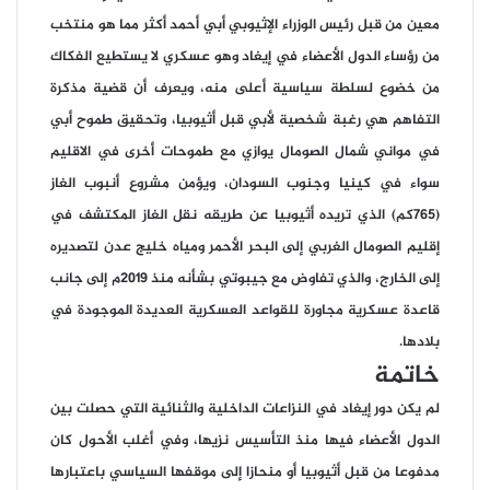
معين من قبل رئيس الوزراء الإثيوبي أبي أحمد أكثر مما هو منتخب
من رؤساء الدول الأعضاء في إيغاد وهو عسكري لا يستطيع الفكاك
من خضوع لسلطة سياسية أعلى منه، ويعرف أن قضية مذكرة
التفاهم هي رغبة شخصية لأبي قبل أثيوبيا، وتحقيق طموح أبي
في مواني شمال الصومال يوازي مع طموحات أخرى في الاقليم
سواء في كينيا وجنوب السودان، ويؤمن مشروع أنبوب الغاز
(765كم) الذي تريده أثيوبيا عن طريقه نقل الغاز المكتشف في
إقليم الصومال الغربي إلى البحر الأحمر ومياه خليج عدن لتصديره
إلى الخارج، والذي تفاوض مع جيبوتي بشأنه منذ 2019م إلى جانب
قاعدة عسكرية مجاورة للقواعد العسكرية العديدة الموجودة في
بلادها.
خاتمة
لم يكن دور إيغاد في النزاعات الداخلية والثنائية التي حصلت بين
الدول الأعضاء فيها منذ التأسيس نزيها، وفي أغلب الأحول كان
مدفوعا من قبل أثيوبيا أو منحازا إلى موقفها السياسي باعتبارها