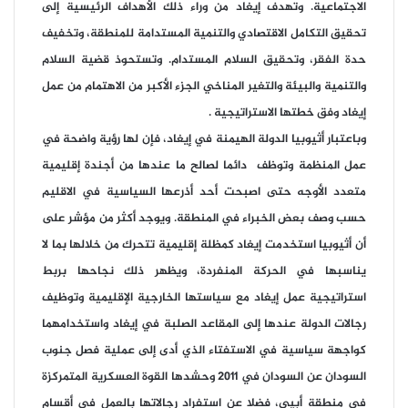
الاجتماعية. وتهدف إيغاد من وراء ذلك الأهداف الرئيسية إلى
تحقيق التكامل الاقتصادي والتنمية المستدامة للمنطقة، وتخفيف
حدة الفقر، وتحقيق السلام المستدام. وتستحوذ قضية السلام
والتنمية والبيئة والتغير المناخي الجزء الأكبر من الاهتمام من عمل
إيغاد وفق خطتها الاستراتيجية .
وباعتبار أثيوبيا الدولة الهيمنة في إيغاد، فإن لها رؤية واضحة في
عمل المنظمة وتوظف دائما لصالح ما عندها من أجندة إقليمية
متعدد الأوجه حتى اصبحت أحد أذرعها السياسية في الاقليم
حسب وصف بعض الخبراء في المنطقة. ويوجد أكثر من مؤشر على
أن أثيوبيا استخدمت إيغاد كمظلة إقليمية تتحرك من خلالها بما لا
يناسبها في الحركة المنفردة، ويظهر ذلك نجاحها بربط
استراتيجية عمل إيغاد مع سياستها الخارجية الإقليمية وتوظيف
رجالات الدولة عندها إلى المقاعد الصلبة في إيغاد واستخدامهما
كواجهة سياسية في الاستفتاء الذي أدى إلى عملية فصل جنوب
السودان عن السودان في 2011 وحشدها القوة العسكرية المتمركزة
في منطقة أبيي، فضلا عن استفراد رجالاتها بالعمل في أقسام