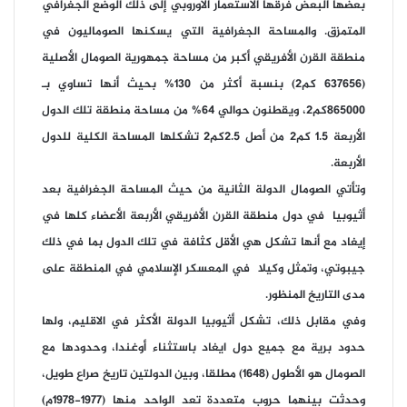
بعضها البعض فرقها الاستعمار الأوروبي إلى ذلك الوضع الجغرافي
المتمزق. والمساحة الجغرافية التي يسكنها الصوماليون في
منطقة القرن الأفريقي أكبر من مساحة جمهورية الصومال الأصلية
(637656 كم2) بنسبة أكثر من 130% بحيث أنها تساوي بـ
865000كم2، ويقطنون حوالي 64% من مساحة منطقة تلك الدول
الأربعة 1.5 كم2 من أصل 2.5كم2 تشكلها المساحة الكلية للدول
الأربعة.
وتأتي الصومال الدولة الثانية من حيث المساحة الجغرافية بعد
أثيوبيا في دول منطقة القرن الأفريقي الأربعة الأعضاء كلها في
إيغاد مع أنها تشكل هي الأقل كثافة في تلك الدول بما في ذلك
جيبوتي، وتمثل وكيلا في المعسكر الإسلامي في المنطقة على
مدى التاريخ المنظور.
وفي مقابل ذلك، تشكل أثيوبيا الدولة الأكثر في الاقليم، ولها
حدود برية مع جميع دول ايغاد باستثناء أوغندا، وحدودها مع
الصومال هو الأطول (1648) مطلقا، وبين الدولتين تاريخ صراع طويل،
وحدثت بينهما حروب متعددة تعد الواحد منها (1977-1978م)