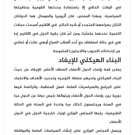
في الوقت الحالي إلا باستعادة وحدتها القومية وعافيتها
السياسية، وبهذا المعنى، فان أثيوبيا والصومال هما الدولتان
اللتان بصراعهما المتجدد أو شبه الدائم في الاقليم أصبحت عجلات
التنمية عندهما متعثرة، ومن ثمّ فان بقية الدول في الاقليم إما
هي في حالة اصطفاف مع أحد أقطاب الصراع أوهي عانت أو تعاني
من ارتداداته (الحروب واللاجئين) المتموجة.
البناء الهيكلي للإيغاد
يعتبر قمة رؤساء الدول الأعضاء السقف الأعلى للإيغاد من حيث
البناء الهيكلي ولديهم سلطة التوجيه وتحديد الأهداف والاعتماد
على البرامج والسياسيات العامة لعمل المنظمة، والرئاسة فيها
دورية بين رؤساء الدول الأعضاء ويتولاها رئيس دولة من الدول مرة
في السنة ويجتمعون كذلك مرة واحدة في السنة في الحالة
الطبيعية، يليها المجلس الوزاري لوزراء خارجية الدول في الدول
الأعضاء.
ويعمل المجلس الوزاري على إنشاء السياسات العامة والموافقة