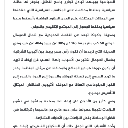
السياسية وبينهما تبادل تجاري واسع النطاق، وتوفر لها مظلة
سياسية جعلتها محافظة على المكاسب السياسية التي حققتها
في المجالات المختلفة على المدى العقود الماضية وأعطتها منبرا
سياسيا يمكنها الوصول إلى المجتمع الإقليمي والدولي.
ومدينة جكجكا تبعد عن النقطة الحدودية مع شمال الصومال
حوالي 50 كم، وهرجيسا 143 كم و301 عن بربرة و404 عن هرر، وهي
المدينة التي تريدها أن تكون رأس جسر يربط بين أثيوبيا الشرقية
وشمال الصومال لكثير من الأسباب. ولهذا السبب فإن إيغاد لا تريد
أن يكون دورها هو دور المدافع والمحافظ عن ميثاق المنظمة بقدر
ما تريد السعي إلى تهدئة الموقف والدعوة إلى الحوار واللجوء إلى
الخيار الدبلوماسي اتساقا مع الموقف الأثيوبي المناقض لميثاق
التأسيس بوضوح.
وفي كثير من الأحيان فان إيغاد لها مصلحة مباشرة في نشوء
النزاعات نتيجة حصولها على دعم مالي من مانحيها وشركائها في
قضايا الوساطة وفض النزاعات بين الأطراف المتنازعة.
وأحد الأسباب التي تجعل ذلك أن السكرتير التنفيذي لإيغاد هو