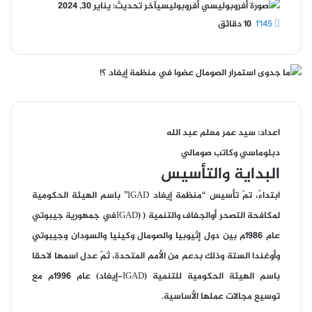
أفروبوليسي
آخر تحديث: يناير 30, 2024
1٬145
10 دقائق
اعداد: سيد عمر معلم عبد الله
دبلوماسي وكاتب صومالي
البداية والتأسيس
ابتداءً، تمّ تأسيس “منظمة إيغاد IGAD” باسم الهيئة الحكومية
لمكافحة التصحر أوالجفاف والتنمية ( (IGADفي جمهورية جيبوتي
عام 1986م بين دول إثيوبيا والصومال وكينيا والسودان وجيبوتي
وأوغندا الستة وذلك بدعم من الأمم المتحدة، ثمّ عدل اسمها لاحقا
باسم الهيئة الحكومية للتنمية (IGAD-إيغاد) عام 1996م مع
توسيع مجالات عملها الأساسية.