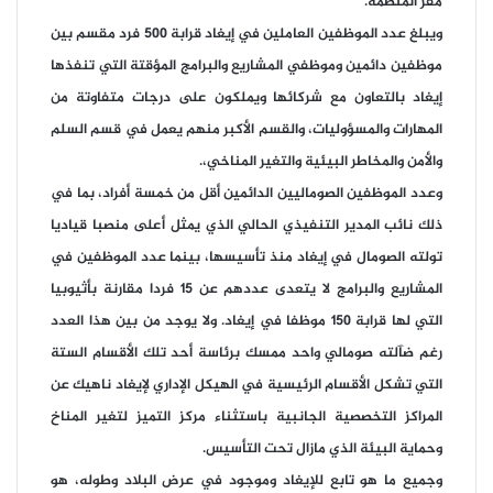
مقر المنظمة.
ويبلغ عدد الموظفين العاملين في إيغاد قرابة 500 فرد مقسم بين
موظفين دائمين وموظفي المشاريع والبرامج المؤقتة التي تنفذها
إيغاد بالتعاون مع شركائها ويملكون على درجات متفاوتة من
المهارات والمسؤوليات، والقسم الأكبر منهم يعمل في قسم السلم
والأمن والمخاطر البيئية والتغير المناخي،.
وعدد الموظفين الصوماليين الدائمين أقل من خمسة أفراد، بما في
ذلك نائب المدير التنفيذي الحالي الذي يمثل أعلى منصبا قياديا
تولته الصومال في إيغاد منذ تأسيسها، بينما عدد الموظفين في
المشاريع والبرامج لا يتعدى عددهم عن 15 فردا مقارنة بأثيوبيا
التي لها قرابة 150 موظفا في إيغاد. ولا يوجد من بين هذا العدد
رغم ضآلته صومالي واحد ممسك برئاسة أحد تلك الأقسام الستة
التي تشكل الأقسام الرئيسية في الهيكل الإداري لإيغاد ناهيك عن
المراكز التخصصية الجانبية باستثناء مركز التميز لتغير المناخ
وحماية البيئة الذي مازال تحت التأسيس.
وجميع ما هو تابع للإيغاد وموجود في عرض البلاد وطوله، هو