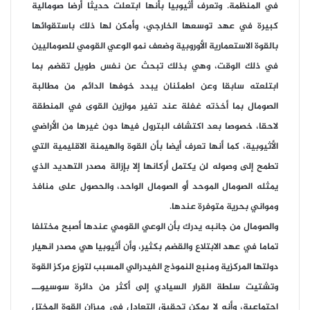
في المنظمة. وتعرف أثيوبيا بأنها ابتعلت حديثا أرضا صومالية
كبيرة في عهد توسعها الخارجي، وأمكن لها ذلك باستقوائها
بالقوة الاستعمارية الأوروبية وضعف نمو الوعي القومي للصوماليين
في ذلك الوقت، وهي بذلك تبحث عن نفس طويل تقضم بما
ابتلعته سابقا وعن اطمئنان يبدد خوفها الدائم من مطالبة
الصومال بما أخذته غفلة عند تغير موازين القوى في المنطقة
لاحقا، خصوصا بعد اكتشاف البترول فيها دون غيرها من الأراضي
الأثيوبية، كما أنها تعرف أيضا بأن القوة والهيمنة الاقليمية التي
تطمح إلى وصوله لن يكتمل أركانها إلا بإزالة مصدر التهديد الذي
يمثله الصومال الموحد أو الصومال الواحد، والحصول على منافذ
ومواني بحرية متوفرة عندها.
والصومال من جانبه يدرك بأن الوعي القومي عندها أصبح مختلفا
تماما في عهد الابتلاع والقضم بكثير، وأن أثيوبيا هي مصدر انهيار
دولتها المركزية ومنبع النموذج الفيدرالي المسبب لتوزع مركز القوة
وتشتيت سلطة القرار السيادي إلى أكثر من دائرة سوسيوـــ
اجتماعية، وأنه لا يمكن تحقيق التعادل في ميزان القوة المختل