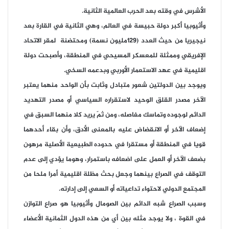
الأشرس في وقته بعد الحرب العالمية الثانية.
وأثيوبيا أكبر دولة حبيسة في العالم، وهي الثانية في القارة بعد
نيجيريا من حيث العدد (129مليون نسمة) ومحتضنة لمقر الاتحاد
الإفريقي وممثلة للمعسكر المسيحي في المنطقة، وأصبحت دولة
اقليمية في عهد الاستعمار الأوربي وبدعمه السخي.
ويوجد بين الدولتين شعور متبادل وثابت بأن الواحد منهما يعتبر
الآخر مصدر القلق الوحيد لاستقراره السياسي أو مصدر التهديد
الدائم لوجوده وتماسك مفاصله، ومن ثمّ يريد كلا منهما السبق في
إضعاف الآخر أو الانقضاض عليه بالمعنى الأدق، وأن بقاء أحدهما
قويا في المنطقة أو مستقرا في حدوده الطبيعية الأصلية مرهون
بضعف الآخر أو العمل على اضعافه باستمرار، وهوما يؤدي إلى عدم
التوقف في الصراع بينهما وجعل بحث مظلة اقليمية أمرا ملحا من
المجتمع الدولي لاحتواء تداعياته أو السعي إلى إدارته.
وسبب الصراع شبه الدائم بين الصومال وأثيوبيا هو صراع التوازن
في القوة ، ولا يوجد مثله بين أي من هذه الدول الثمانية الأعضاء