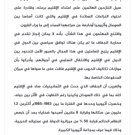
سيل النازحين الهائمين على امتداد الإقليم برمته، وقادرة على
احتواء النزاعات السائدة في الإقليم والتي كانت أساسا بين
الصومال وأثيوبيا أونابعة من صراعهما الممتد إلى ما وراء القرون.
واقتنع المهتمون في هذا الشأن، بأنه لا يمكن إنجاز تقدم في
محاربة الجفاف ما لم يكن هناك توافق سياسي بين الدول في
الإقليم يتيح للعاملين في هذا المجال بالعبور الآمن للحدود بين
الدول في الإقليم والانتقال السلمي في أجوائهم، وأدركوا بأن
موازنات تكاليف الحروب في الإقليم فاقت على ما سواها في ميزان
المدفوعات الخاصة بها.
والغريب أن الجفاف الذي حدث في الثمانينيات ساد في الإقليم
كله بما في ذلك السودان وكينيا رغم التفاوت في الأثر بين دوله،
وخسرت أثيوبيا وحدها في الفترة ما بين 1983-1985م أكثرمن 1.2
مليون من سكانها وقرابة 8 ملايين أصبحوا ضحاياه بعد أن خصص
النظام الحاكم قرابة 50 % من ميزانية الدولة في عملياته الحربية،
وذلك فيما عرف بمجاعة أثيوبيا الكبيرة.