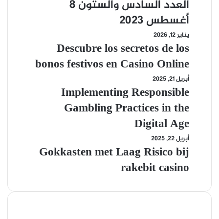
في
العدد السادس والستون 8
أسبوع:
أغسطس 2023
العدد
يناير 12, 2026
Descubre
السادس
Descubre los secretos de los
los
والستون
secretos
bonos festivos en Casino Online
8
de
أغسطس
أبريل 21, 2025
Implementing
los
Implementing Responsible
2023
Responsible
bonos
Gambling
Gambling Practices in the
festivos
Practices
Digital Age
en
in
Casino
أبريل 22, 2025
Gokkasten
the
Gokkasten met Laag Risico bij
Online
met
Digital
Laag
rakebit casino
Age
Risico
bij
rakebit
casino