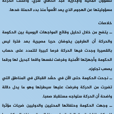
للشؤون المالية والإدارية عبد الكافي شري، واعلنت الحركة
مسؤوليتها عن الهجوم الذي يعد الأسوأ منذ بدء الحملة ضدها.
خلاصات
ــ يتضح من خلال تحليل وقائع المواجهات اليومية بين الحكومة
والحركة أن الطرفين يخوضان حربا مصيرية بعد فترة ليس
بالقصيرة وجدت فيها الحركة فرصا كبيرة للتمدد على حساب
الحكومة وأجهزتها الأمنية وفرضت نفسها واقعا كبديل لها ورقما
يصعب تجاوزه.
ــ نجحت الحكومة حتى الآن في حشد القبائل في المناطق التي
تضررت من الحركة وفرضت عليها سيطرتها وهو ما يدل دلالة
واضحة أن الحركة ستواجه مستقبلا صعبا.
ــ وجهت الحكومة وحلفائها المحليين والدوليين ضربات مؤثرة