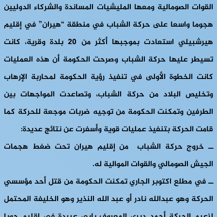
القوات الصومالية ومعها المليشيات المساندة والشركاء الدوليين
هجوما واسعا على حركة الشباب في منطقة “هيران” في إقليم
هيرشبيلي استعادت بموجبها أكثر من 20 بلدة وقرية، كانت
تسيطر عليها حركة الشباب وصرحت الحكومة أن هذه العمليات
كانت الخطوة الأولى في تنفيذ رؤية الحكومة لمحاربة الإرهاب
وتخليص البلاد من حركة الشباب، وتصاعدت المواجهات بين
الطرفين وتمكنت الحكومة من توجيه ضربات موجعة للحركة كما
قامت الحركة بتنفيذ عمليات قوية وأسفرت عن نتائج عديدة:
ــ خروج حركة الشباب من إقليم هيران تحت ضغط هجمات
الجيش الصومالي والقوات الموالية له.
ــ في مطلع اكتوبر الجاري تمكنت الحكومة من قتل أحد مؤسسي
الحركة وهو عبدالله نادر أو عبد الله النذير وهو الخليفة المحتمل
لزعيم الحركة أحمد ديري المعروف بابي عبيدة في إقليم جوبا