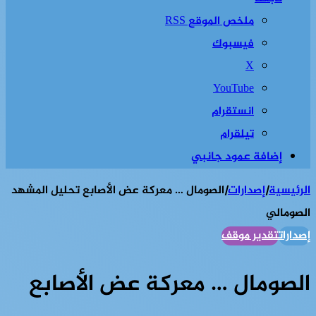
ملخص الموقع RSS
فيسبوك
‫X
‫YouTube
انستقرام
تيلقرام
إضافة عمود جانبي
الرئيسية
|
إصدارات
|
الصومال … معركة عض الأصابع تحليل المشهد
الصومالي
إصدارات
تقدير موقف
الصومال … معركة عض الأصابع