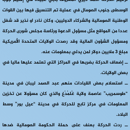
الوسطى جنوب الصومال في عملية تم التنسيق فيها بين القوات
الوطنية الصومالية والشركاء الدوليين، وكان نادر او نذير قد شغل
عددا من المواقع مثل مسؤول الدعوة ورئاسة مجلس شورى الحركة
ومسؤول الشؤون المالية وقد رصدت الولايات المتحدة الأمريكية
مبلغ 3 ملايين دولار لمن يدلي بمعلومات عنه.
ــ إضعاف الحركة بضربها في المراكز التي تعتمد عليها ماليا في
بعض الولايات.
ــ استسلام بعض القيادات منهم عبد الصمد ليبان في مدينة
“طوسمريب” عاصمة ولاية غُلمُدُغ والذي كان مسؤولا عن تخزين
المعلومات في مركز تابع للحركة في مدينة “عيل بور” وسط
البلاد.
ــ ردت الحركة بعنف على حملة الحكومة الصومالية ضدها