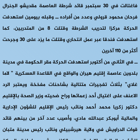
فاغتالت في 30 سبتمبر قائد شرطة العاصمة مقديشو الجنرال
فرحان محمود قرولي وعدد من أفراده ــ وقبله بيومين استهدفت
الحركة مركزا لتدريب الشرطة وقتلت 8 من المتدربين، كما
استهدفت فندقا عبر عمل انتحاري وقتلت ما يزد على 30 وجرحت
أكثر من 110 آخرين
ــ في الثاني من أكتوبر استهدفت الحركة مقر الحكومة في مدينة
بلدوين عاصمة إقليم هيران والواقع في القاعدة العسكرية ” لاما
غلاي” بثلاث تفجيرات متتالية بشاحنات مفخخة ويعتبر الرد
الاعنف على اغتيال أحد زعمائها وراح ضحيته وزير الصحة بالإقليم
دكتور زكريا محمد أحمد ونائب رئيس الإقليم للشؤون الإدارية
والمالية أبوبكر عبدالله مادي، وأصيب عدد آخر من بينهم قائد
قوات الدراويش في ولاية هيرشبيلي ونائب رئيس مدينة متبان