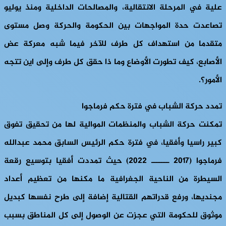
علية في المرحلة الانتقالية، والمصالحات الداخلية ومنذ يوليو
تصاعدت حدة المواجهات بين الحكومة والحركة وصل مستوى
متقدما من استهداف كل طرف للآخر فيما شبه معركة عض
الأصابع، كيف تطورت الأوضاع وما ذا حقق كل طرف وإلى اين تتجه
الأمور؟.
تمدد حركة الشباب في فترة حكم فرماجوا
تمكنت حركة الشباب والمنظمات الموالية لها من تحقيق تفوق
كبير راسيا وأفقيا، في فترة حكم الرئيس السابق محمد عبدالله
فرماجوا (2017 ـــــــ 2022) حيث تمددت أفقيا بتوسيع رقعة
السيطرة من الناحية الجغرافية ما مكنها من تعظيم أعداد
مجنديها، ورفع قدراتهم القتالية إضافة إلى طرح نفسها كبديل
موثوق للحكومة التي عجزت عن الوصول إلى كل المناطق بسبب