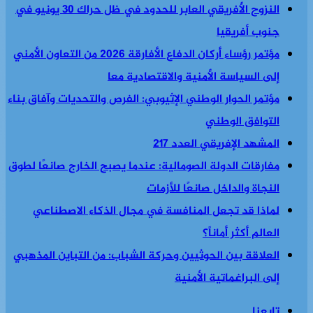
النزوح الأفريقي العابر للحدود في ظل حراك 30 يونيو في
جنوب أفريقيا
مؤتمر رؤساء أركان الدفاع الأفارقة 2026 من التعاون الأمني
إلى السياسة الأمنية والاقتصادية معا
مؤتمر الحوار الوطني الإثيوبي: الفرص والتحديات وآفاق بناء
التوافق الوطني
المشهد الإفريقي العدد 217
مفارقات الدولة الصومالية: عندما يصبح الخارج صانعًا لطوق
النجاة والداخل صانعًا للأزمات
لماذا قد تجعل المنافسة في مجال الذكاء الاصطناعي
العالم أكثر أماناً؟
العلاقة بين الحوثيين وحركة الشباب: من التباين المذهبي
إلى البراغماتية الأمنية
تابعنا