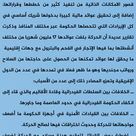
قصور الامكانات الذاتية من تنفيذ كثير من خططها وقراراتها،
إضافة إلى تحقيق عوائد مالية كبيرة بدخولها شريك أساسي في
كل الإيرادات التي تتحصلها الحكومة عبر مختلف المنافذ وذكرت
تقارير عديدة أن الحركة بلغت عوائدها 17 مليون شهريا من مختلف
أنشطتها بما فيها الإتجار في الفحم والبترول مع جهات إقليمية
ما يحقق لها عوائد تمكنها من الحصول على حاجتها من السلاح
ورواتب مجنديها وهو ما ظهر فعلا في تمددها في عدد من الدول
الإفريقية وتعزو المصادر ذلك إلى عدد من الأسباب:
ــ الخلافات بين السلطات الفيدرالية وقادة الأقاليم والذي قاد إلى
انكفاء الحكومة الفيدرالية في حدود العاصمة وما جاورها.
ــ الخلافات بين القيادات الأمنية في أجهزة الحكومة ما أضعف
مواجهاتها للحركة وحدوث اختراقات فيها لصالح الحركة.
ــ اضطرار بعض القبائل لتوقيع هدنة وسلام مع الحركة لضعف