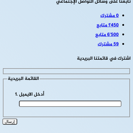
تابعنا على وسائل التواصل الإجتماعي
0
مشترك
1٬450
متابع
6٬500
متابع
59
مشترك
اشترك في قائمتنا البريدية
القائمة البريدية
أدخل الايميل