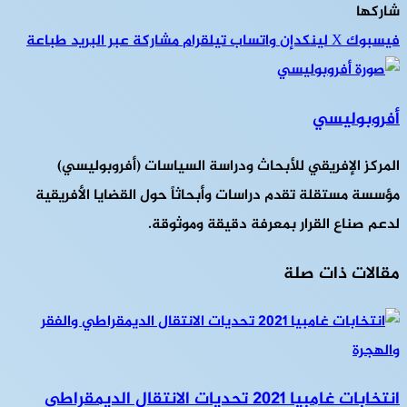
شاركها
فيسبوك
‫X
لينكدإن
واتساب
تيلقرام
مشاركة عبر البريد
طباعة
أفروبوليسي
المركز الإفريقي للأبحاث ودراسة السياسات (أفروبوليسي)
مؤسسة مستقلة تقدم دراسات وأبحاثاً حول القضايا الأفريقية
لدعم صناع القرار بمعرفة دقيقة وموثوقة.
مقالات ذات صلة
انتخابات غامبيا 2021 تحديات الانتقال الديمقراطي