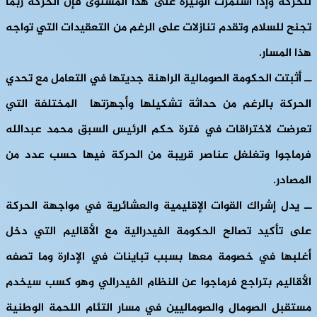
للحركة وإذا استمرت الوتيرة على هذا المستوى فإن الحركة ربما
تجنح للسلام وتقدم تنازلات على الرغم من التعقيدات التي تواجه
هذا المسار.
ــ أثبتت الحكومة الصومالية الراهنة جديتها في التعامل مع تحدي
الحركة بالرغم من حداثة تشكيلها وأجهزتها المختلفة التي
تعرضت لاختراقات في فترة حكم الرئيس السبق محمد عبدالله
فرماجوا وتغلغل عناصر قريبة من الحركة فيها حسب عدد من
المصادر.
ــ يدل إشراك القوات الإقليمية والعشائرية في مواجهة الحركة
على تأكيد تصالح الحكومة الفيدرالية مع الأقاليم التي دخل
أغلبها في خصومة معها بسبب تباينات في الإدارة وما تصفه
الأقاليم بتراجع فرماجوا عن النظام الفيدرالي وهو كسب سيخدم
مستقبل الصومال والصوماليين في مسار التئام اللحمة الوطنية