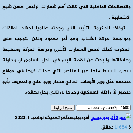
والتصالحات الداخلية التي كانت أهم شعارات الرئيس حسن شيخ
الانتخابية .
ــ توظف الحكومة التأييد الذي وجدته عالميا لحشد الطاقات
ومواجهة حركة الشباب وهو أمر محمود ولكن يتوجب على
الحكومة كذلك فحص المسارات الأخرى ودراسة الحركة ومنهجها
وعلاقاتها والبحث عن نقطة البدء في الحل السلمي أو محاولة
سحب البساط منها عبر العناصر التي عملت فيها في مواقع
متقدمة مثل وزير الأوقاف الحالي مختار روبو علي والمعروف بأبو
منصور، لأن الآلة العسكرية وحدها لن تأتي بحل نهائي.
نسخ الرابط
أفروبوليسي
آخر تحديث: نوفمبر 1, 2023
3 دقائق
654