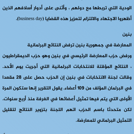
الودية التي تربطها مع دولهم ، وأثنى على أدوار أسلافهم الذين
أظهروا الاجتهاد والالتزام لتعزيز هذه القضايا (business day).
بنين
المعارضة في جمهورية بنين ترفض النتائج البرلمانية
ورفض حزب المعارضة الرئيسي في بنين وهو حزب الديمقراطيون
، النتائج المؤقتة للانتخابات البرلمانية التي أجريت يوم الأحد.
وقالت لجنة الانتخابات في بنين إن الحزب حصل على 28 مقعدا
في البرلمان المؤلف من 109 أعضاء. يقول التقرير إنها ستكون المرة
الأولى التي يتم فيها تمثيل أعضائها في الغرفة منذ أربع سنوات.
لكن متحدثا باسم الحزب اتهم اللجنة بتزوير النتائج لتقليل
التمثيل البرلماني للمعارضة.