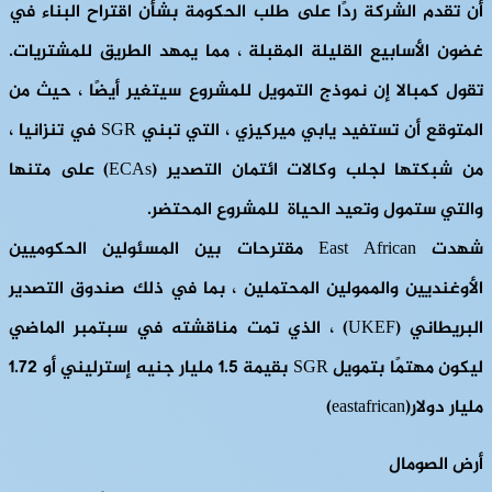
أن تقدم الشركة ردًا على طلب الحكومة بشأن اقتراح البناء في
غضون الأسابيع القليلة المقبلة ، مما يمهد الطريق للمشتريات.
تقول كمبالا إن نموذج التمويل للمشروع سيتغير أيضًا ، حيث من
المتوقع أن تستفيد يابي ميركيزي ، التي تبني SGR في تنزانيا ،
من شبكتها لجلب وكالات ائتمان التصدير (ECAs) على متنها
والتي ستمول وتعيد الحياة للمشروع المحتضر.
شهدت East African مقترحات بين المسئولين الحكوميين
الأوغنديين والممولين المحتملين ، بما في ذلك صندوق التصدير
البريطاني (UKEF) ، الذي تمت مناقشته في سبتمبر الماضي
ليكون مهتمًا بتمويل SGR بقيمة 1.5 مليار جنيه إسترليني أو 1.72
مليار دولار(eastafrican)
أرض الصومال