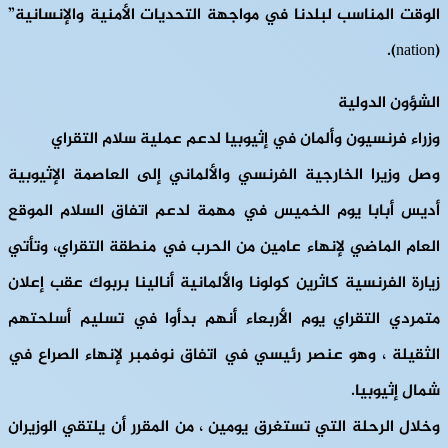
الوقت المناسب لبلدنا في مواجهة التحديات الأمنية والإنسانية”
(nation).
الشؤون الدولية
وزراء فرنسيون وألمان في إثيوبيا لدعم عملية سلام التقراي
وصل وزيرا الخارجية الفرنسي والألماني إلى العاصمة الإثيوبية
أديس أبابا يوم الخميس في مهمة لدعم اتفاق السلام الموقع
العام الماضي لإنهاء عامين من الحرب في منطقة التقراي، وتأتي
زيارة الفرنسية كاثرين كولونا والألمانية أنالينا بربوك عقب إعلان
متمردي التقراي يوم الأربعاء أنهم بدأوا في تسليم أسلحتهم
الثقيلة ، وهو عنصر رئيسي في اتفاق نوفمبر لإنهاء الصراع في
شمال إثيوبيا.
وخلال الرحلة التي تستغرق يومين ، من المقرر أن يلتقي الوزيران