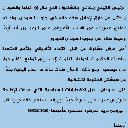
الرئيس الكيني ريغاتي جاتشاغوا ، الذي قال إن كينيا والسودان
يبحثان عن طرق لإحلال سلام دائم في جنوب السودان. وقد تم
تعليق عضويته في الاتحاد الأفريقي على الرغم من أنه أيضًا
وسيط سلام في جنوب السودان المجاور.
أدى عرض مشترك من قبل الاتحاد الأفريقي والأمم المتحدة
والهيئة الحكومية الدولية للتنمية (إجاد) إلى توقيع اتفاق حوار
في ديسمبر ، ومع ذلك ، لا تزال هناك حالة من عدم اليقين بشأن
من سيشكل الحكومة الانتقالية.
كان السودان ، قبل الاضطرابات السياسية التي سبقت الإطاحة
بالرئيس عمر البشير ، سوقًا جيدًا لجيرانه ، بما في ذلك كينيا. الآن
، نيروبي تريد الخرطوم مستقرة لتأمينها (eastafrican)
أوغندا