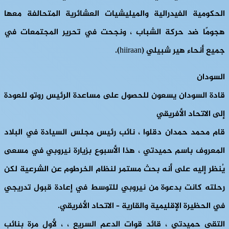
الحكومية الفيدرالية والميليشيات العشائرية المتحالفة معها
هجومًا ضد حركة الشباب ، ونجحت في تحرير المجتمعات في
جميع أنحاء هير شبيلي (hiiraan).
السودان
قادة السودان يسعون للحصول على مساعدة الرئيس روتو للعودة
إلى الاتحاد الأفريقي
قام محمد حمدان دقلوا ، نائب رئيس مجلس السيادة في البلاد
المعروف باسم حميدتي ، هذا الأسبوع بزيارة نيروبي في مسعى
يُنظر إليه على أنه بحث مستمر لنظام الخرطوم عن الشرعية لكن
رحلته كانت بدعوة من نيروبي للتوسط في إعادة قبول تدريجي
في الحظيرة الإقليمية والقارية – الاتحاد الأفريقي.
التقى حميدتي ، قائد قوات الدعم السريع ، ، لأول مرة بنائب