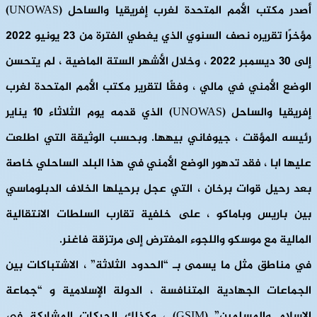
أصدر مكتب الأمم المتحدة لغرب إفريقيا والساحل (UNOWAS)
مؤخرًا تقريره نصف السنوي الذي يغطي الفترة من 23 يونيو 2022
إلى 30 ديسمبر 2022 ، وخلال الأشهر الستة الماضية ، لم يتحسن
الوضع الأمني في مالي ، وفقًا لتقرير مكتب الأمم المتحدة لغرب
إفريقيا والساحل (UNOWAS) الذي قدمه يوم الثلاثاء 10 يناير
رئيسه المؤقت ، جيوفاني بيهها. وبحسب الوثيقة التي اطلعت
عليها ابا ، فقد تدهور الوضع الأمني في هذا البلد الساحلي خاصة
بعد رحيل قوات برخان ، التي عجل برحيلها الخلاف الدبلوماسي
بين باريس وباماكو ، على خلفية تقارب السلطات الانتقالية
المالية مع موسكو واللجوء المفترض إلى مرتزقة فاغنر.
في مناطق مثل ما يسمى بـ “الحدود الثلاثة” ، الاشتباكات بين
الجماعات الجهادية المتنافسة ، الدولة الإسلامية و “جماعة
الإسلام والمسلمين” (GSIM) ، وكذلك الحركات المشاركة في