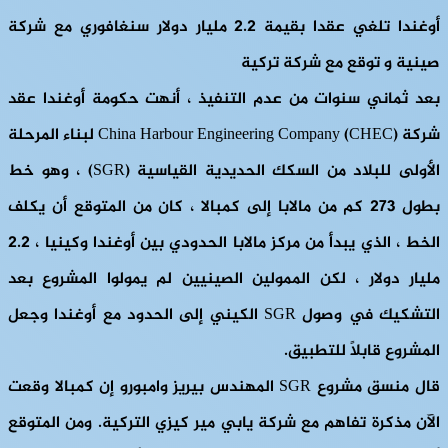
أوغندا تلغي عقدا بقيمة 2.2 مليار دولار سنغافوري مع شركة
صينية و توقع مع شركة تركية
بعد ثماني سنوات من عدم التنفيذ ، أنهت حكومة أوغندا عقد
شركة China Harbour Engineering Company (CHEC) لبناء المرحلة
الأولى للبلاد من السكك الحديدية القياسية (SGR) ، وهو خط
بطول 273 كم من مالابا إلى كمبالا ، كان من المتوقع أن يكلف
الخط ، الذي يبدأ من مركز مالابا الحدودي بين أوغندا وكينيا ، 2.2
مليار دولار ، لكن الممولين الصينيين لم يمولوا المشروع بعد
التشكيك في وصول SGR الكيني إلى الحدود مع أوغندا وجعل
المشروع قابلاً للتطبيق.
قال منسق مشروع SGR المهندس بيريز وامبورو إن كمبالا وقعت
الآن مذكرة تفاهم مع شركة يابي مير كيزي التركية. ومن المتوقع