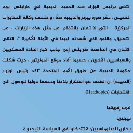
التقى برئيس الوزراء عبد الحميد الدبيبة في طرابلس. يوم
الخميس ، نشر صورة بيرنز والدبيبة معًا ، وامتنعت وكالة المخابرات
المركزية ، التي لا تعلن بانتظام عن مثل هذه الزيارات ، عن
التعليق. والنمو الذي شهدته ليبيا في الآونة الأخيرة “، التقى
الاثنان في العاصمة طرابلس إلى جانب كبار القادة العسكريين
والسياسيين الآخرين ، حسبما أفاد موقع المونيتور ، حيث شكلت
حكومة الدبيبة عن طريق الأمم المتحدة “اكد رئيس الوزراء
(الدبيبة) ان الهدف هو استقرار بلادنا ودعمها دوليا للوصول الى
الانتخابات (Headtopics).
غرب إفريقيا
نيجيريا
بخاري للدبلوماسيين: لا تتدخلوا في السياسة النيجيرية