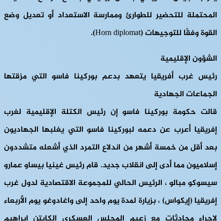
المحتملة للتحضير للطوارئ وممارسة الاستعداد أو تعديل وضع
القوة وفقًا للتوجيهات (Horn diplomat).
الشؤون الإقليمية
رئيس غرب أفريقيا يتعهد بدعم بوركينا فاسو التي مزقتها
الجماعات الجهادية
قالت حكومة بوركينا فاسو إن رئيس الكتلة الإقليمية لغرب
إفريقيا أعرب عن دعمه لبوركينا فاسو التي يغلبها الجهاديون
بعد أقل من خمسة أشهر من اندلاع التمرد الذي أشعله متشددون
إسلاميون مما أدى إلى انقلاب جديد. قام رئيس غينيا بيساو عمارو
سيسوكو مبالو ، الرئيس الحالي للمجموعة الاقتصادية لدول غرب
إفريقيا (إيكواس) ، بزيارة لمدة يوم واحد إلى واغادوغو يوم الأربعاء
لإجراء محادثات مع زعيم المجلس العسكري الكابتن إبراهيم