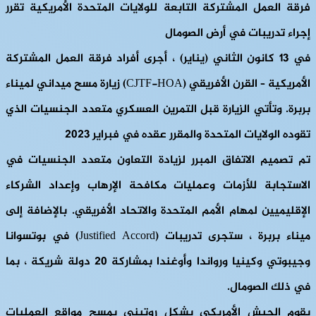
فرقة العمل المشتركة التابعة للولايات المتحدة الأمريكية تقرر
إجراء تدريبات في أرض الصومال
في 13 كانون الثاني (يناير) ، أجرى أفراد فرقة العمل المشتركة
الأمريكية – القرن الأفريقي (CJTF-HOA) زيارة مسح ميداني لميناء
بربرة. وتأتي الزيارة قبل التمرين العسكري متعدد الجنسيات الذي
تقوده الولايات المتحدة والمقرر عقده في فبراير 2023
تم تصميم الاتفاق المبرر لزيادة التعاون متعدد الجنسيات في
الاستجابة للأزمات وعمليات مكافحة الإرهاب وإعداد الشركاء
الإقليميين لمهام الأمم المتحدة والاتحاد الأفريقي. بالإضافة إلى
ميناء بربرة ، ستجرى تدريبات (Justified Accord) في بوتسوانا
وجيبوتي وكينيا ورواندا وأوغندا بمشاركة 20 دولة شريكة ، بما
في ذلك الصومال.
يقوم الجيش الأمريكي بشكل روتيني بمسح مواقع العمليات