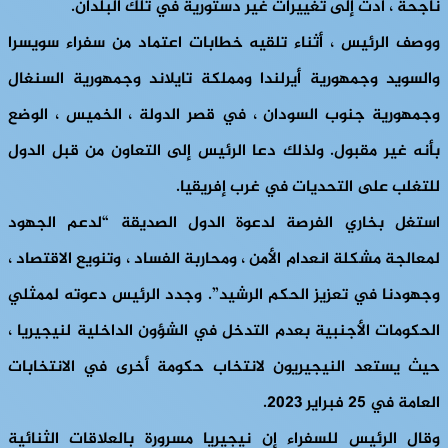
ناجحة ، أدت إلى تغييرات غير دستورية في تلك البلدان.
ووصف الرئيس ، أثناء تلقيه خطابات اعتماد من سفراء سويسرا
والسويد وجمهورية أيرلندا ومملكة تايلاند وجمهورية السنغال
وجمهورية جنوب السودان ، في قصر الدولة ، الخميس ، الوضع
بأنه غير مقبول. ولذلك دعا الرئيس إلى التعاون من قبل الدول
للتغلب على التحديات في غرب إفريقيا.
استغل بخاري الفرصة لدعوة الدول الصديقة “لدعم الجهود
لمعالجة مشكلة انعدام الأمن ، ومحاربة الفساد ، وتنويع الاقتصاد ،
وجهودنا في تعزيز الحكم الرشيد”. وجدد الرئيس دعوته لممثلي
الحكومات الأجنبية بعدم التدخل في الشؤون الداخلية لنيجيريا ،
حيث يستعد النيجيريون لانتخاب حكومة أخرى في الانتخابات
العامة في 25 فبراير 2023.
وقال الرئيس للسفراء إن نيجيريا مسرورة بالعلاقات الثنائية