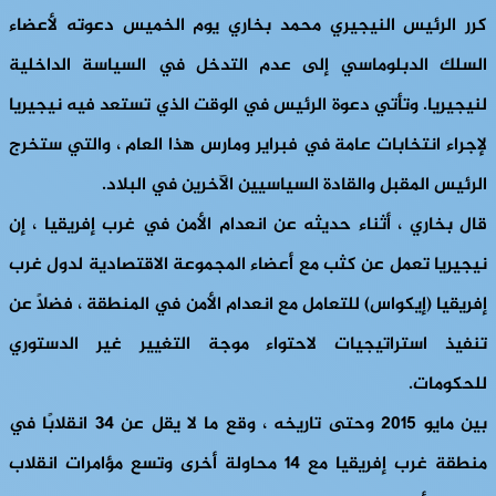
كرر الرئيس النيجيري محمد بخاري يوم الخميس دعوته لأعضاء
السلك الدبلوماسي إلى عدم التدخل في السياسة الداخلية
لنيجيريا. وتأتي دعوة الرئيس في الوقت الذي تستعد فيه نيجيريا
لإجراء انتخابات عامة في فبراير ومارس هذا العام ، والتي ستخرج
الرئيس المقبل والقادة السياسيين الآخرين في البلاد.
قال بخاري ، أثناء حديثه عن انعدام الأمن في غرب إفريقيا ، إن
نيجيريا تعمل عن كثب مع أعضاء المجموعة الاقتصادية لدول غرب
إفريقيا (إيكواس) للتعامل مع انعدام الأمن في المنطقة ، فضلاً عن
تنفيذ استراتيجيات لاحتواء موجة التغيير غير الدستوري
للحكومات.
بين مايو 2015 وحتى تاريخه ، وقع ما لا يقل عن 34 انقلابًا في
منطقة غرب إفريقيا مع 14 محاولة أخرى وتسع مؤامرات انقلاب