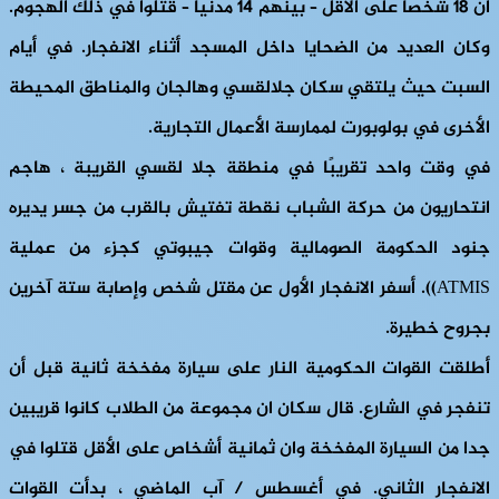
أن 18 شخصا على الأقل – بينهم 14 مدنيا – قتلوا في ذلك الهجوم.
وكان العديد من الضحايا داخل المسجد أثناء الانفجار. في أيام
السبت حيث يلتقي سكان جلالقسي وهالجان والمناطق المحيطة
الأخرى في بولوبورت لممارسة الأعمال التجارية.
في وقت واحد تقريبًا في منطقة جلا لقسي القريبة ، هاجم
انتحاريون من حركة الشباب نقطة تفتيش بالقرب من جسر يديره
جنود الحكومة الصومالية وقوات جيبوتي كجزء من عملية
ATMIS)). أسفر الانفجار الأول عن مقتل شخص وإصابة ستة آخرين
بجروح خطيرة.
أطلقت القوات الحكومية النار على سيارة مفخخة ثانية قبل أن
تنفجر في الشارع. قال سكان ان مجموعة من الطلاب كانوا قريبين
جدا من السيارة المفخخة وان ثمانية أشخاص على الأقل قتلوا في
الانفجار الثاني. في أغسطس / آب الماضي ، بدأت القوات