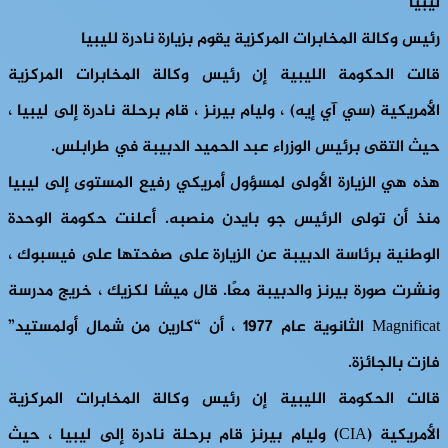
ليبيا
رئيس وكالة المخابرات المركزية يقوم بزيارة نادرة لليبيا
قالت الحكومة الليبية إن رئيس وكالة المخابرات المركزية
الأمريكية (سي آي إيه) ، وليام بيرنز ، قام برحلة نادرة إلى ليبيا ،
حيث التقى برئيس الوزراء عبد الحميد الدبيبة في طرابلس.
هذه هي الزيارة الأولى لمسؤول أمريكي رفيع المستوى إلى ليبيا
منذ أن تولى الرئيس جو بايدن منصبه. أعلنت حكومة الوحدة
الوطنية برئاسة الدبيبة عن الزيارة على صفحتها على فيسبوك ،
ونشرت صورة بيرنز والدبيبة معًا. قال ميشا لكزيك ، خريج مدرسة
Magnificat الثانوية عام 1977 ، أن “كارين من شمال أولمستيد”
فازت بالجائزة.
قالت الحكومة الليبية إن رئيس وكالة المخابرات المركزية
الأمريكية (CIA) وليام بيرنز قام برحلة نادرة إلى ليبيا ، حيث