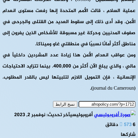
عملية السلام ، قالت الأمم المتحدة إنها رفعت مستوى انعدام
الأمن. وقد أدى ذلك إلى سقوط العديد من القتلى والجرحى في
صفوف المدنيين وحركة غير مسبوقة للأشخاص الذين يفرون إلى
مناطق أكثر أمانًا نسبيًا في منطقتي غاو وميناكا.
ومن عواقب انعدام الأمن هذا زيادة عدد المشردين داخلياً في
مالي ، والذي يبلغ الآن أكثر من 400,000. بينما تتزايد الاحتياجات
الإنسانية ، فإن التمويل اللازم لتلبيتها ليس بالقدر المطلوب.
(journal du Cameroun).
نسخ الرابط
أفروبوليسي
آخر تحديث: نوفمبر 2, 2023
6 دقائق
573
شاركها