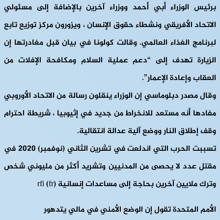
برئيس الوزراء أبي أحمد ووزراء آخرين بالإضافة إلى مسئولي
الاتحاد الأفريقي ونشطاء حقوق الإنسان ، ويزورون مركز توزيع تابع
لبرنامج الغذاء العالمي. وقالت كولونا في بيان قبل مغادرتها إن
الزيارة تهدف إلى “دعم عملية السلام ومكافحة الإفلات من
العقاب وإعادة الإعمار”.
وقال مصدر دبلوماسي إن الوزراء ينقلون رسالة من الاتحاد الأوروبي
مفادها أنه مستعد للانخراط من جديد في إثيوبيا ، شريطة احترام
وقف إطلاق النار ووضع آلية عدالة انتقالية.
تسببت الحرب التي اندلعت في تشرين الثاني (نوفمبر) 2020 في
مقتل عدد لا يحصى من المدنيين وتشريد أكثر من مليوني شخص
وترك ملايين آخرين بحاجة إلى مساعدات إنسانية (rfi (fr
الأمم المتحدة تقول إن الوضع الأمني في مالي يتدهور