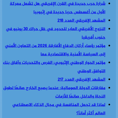
شرارة حرب جديدة في القرن الإفريقي هل تشعل معركة
الأول من أغسطس حربا جديدة في إثيوبيا
المشهد الإفريقي العدد 218
النزوح الأفريقي العابر للحدود في ظل حراك 30 يونيو في
جنوب أفريقيا
مؤتمر رؤساء أركان الدفاع الأفارقة 2026 من التعاون الأمني
إلى السياسة الأمنية والاقتصادية معا
مؤتمر الحوار الوطني الإثيوبي: الفرص والتحديات وآفاق بناء
التوافق الوطني
المشهد الإفريقي العدد 217
مفارقات الدولة الصومالية: عندما يصبح الخارج صانعًا لطوق
النجاة والداخل صانعًا للأزمات
لماذا قد تجعل المنافسة في مجال الذكاء الاصطناعي
العالم أكثر أماناً؟