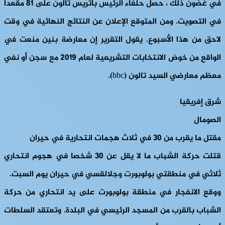
في غضون ذلك ، حصل حلفاء الرئيس باتريس تالون على 81 مقعدًا
في التصويت. ومن المتوقع الإعلان عن النتائج النهائية في وقت
لاحق من هذا الأسبوع. يقول التقرير إن معارضة بنين منعت في
الواقع من خوض الانتخابات التشريعية لعام 2019 مع سجن أو نفي
معظم معارضي السيد تالون (bbc).
شرق إفريقيا
الصومال
مقتل ما يقرب من 30 في ثلاث هجمات انتحارية في حيران
قتلت حركة الشباب ما لا يقل عن 30 شخصا في هجوم انتحاري
ثلاثي في منطقتي بولوبورت وجلالقسي في حيران يوم السبت.
ووقع الانفجار في منطقة بولوبورت على يد انتحاري من حركة
الشباب بالقرب من المسجد الرئيسي في البلدة. وتعتقد السلطات