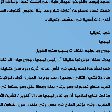
صعيد إثيوبيا والكونغو الديمقراطية التي أفلحت فيها الوساطة الإ
قضيتا فساد لمسئولين أفارقة كبار وهما ابنة الرئيس الأنغولي الس
أخرى ذات أهمية في المشهد الإفريقي.
غرب إفريقيا
ليبيريا
جورج ويا يواجه انتقادات بسبب سفره الطويل
يدرك سكان مونروفيا حقيقة أن رئيس ليبيريا ، جورج وياه ، قد غاد
قطر لمشاهدة نجله يلعب في كأس العالم اثارت ردود فعل متباينة 
تغريد مقطع فيديو له وهو يرتدي بدلة وربطة عنق وهو يسقط في أح
المغرب ، وفي مؤتمر المناخ في مصر ، وفي منتدى حول التعاون الدو