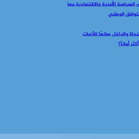
التوافق الوطني
جاة والداخل صانعًا للأزمات
ر أماناً؟