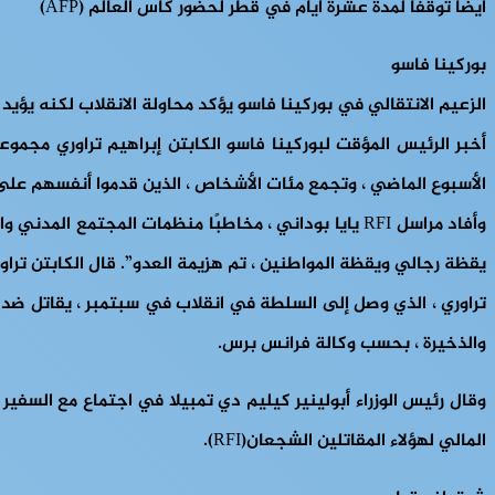
أيضًا توقفًا لمدة عشرة أيام في قطر لحضور كأس العالم (AFP)
بوركينا فاسو
الزعيم الانتقالي في بوركينا فاسو يؤكد محاولة الانقلاب لكنه يؤيد ا
أخبر الرئيس المؤقت لبوركينا فاسو الكابتن إبراهيم تراوري مج
الأسبوع الماضي ، وتجمع مئات الأشخاص ، الذين قدموا أنفسهم على أن
وأفاد مراسل RFI يايا بوداني ، مخاطبًا منظمات المجتم
يقظة رجالي ويقظة المواطنين ، تم هزيمة العدو”. قال الكابتن تراور
تراوري ، الذي وصل إلى السلطة في انقلاب في سبتمبر ، يقاتل ضد تم
والذخيرة ، بحسب وكالة فرانس برس.
وقال رئيس الوزراء أبولينير كيليم دي تمبيلا في اجتماع مع السفي
المالي لهؤلاء المقاتلين الشجعان(RFI).