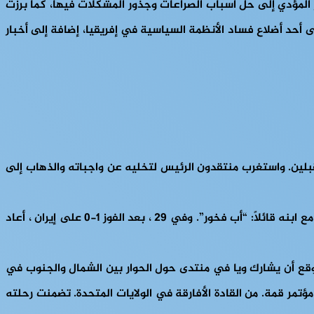
ر المؤدي إلى حل اسباب الصراعات وجذور المشكلات فيها، كما برزت
 أحد أضلاع فساد الأنظمة السياسية في إفريقيا، إضافة إلى أخبار
مقبلين. واستغرب منتقدون الرئيس لتخليه عن واجباته والذهاب إلى
في 22 تشرين الثاني (نوفمبر) ، بعد يوم من المباراة الأولى للولايات المتحدة ضد ويلز (1-1) نشر جورج وياه على حسابه على تويتر صورًا مع ابنه قائلاً: “أب فخور”. وفي 29 ، بعد الفوز 1-0 على إيران ، أعاد
ل ومن المتوقع أن يعود في 18 ديسمبر / كانون الأول، كان من المتوقع أن يشارك ويا في منتدى حول الحوار بين الشمال والجنوب في
تمر قمة. من القادة الأفارقة في الولايات المتحدة. تضمنت رحلته