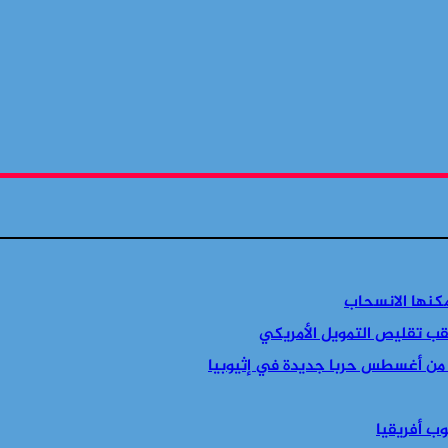
مكنها الانسحاب
قب تقليص التمويل الأمريكي
 من أغسطس حربا جديدة في إثيوبيا