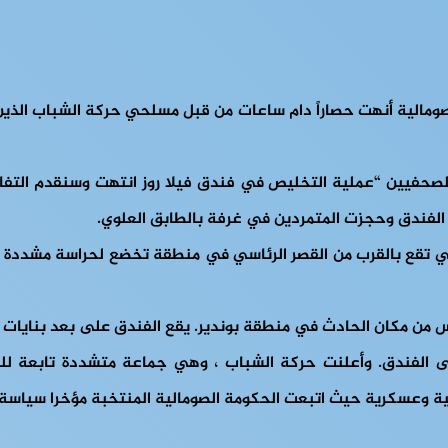
صومالية أنهت حصاراً دام ساعات من قبل مسلحي حركة الشباب الذين اق
صحفيين “عملية التخليص في فندق فيلا روز انتهت وسنقدم التفا
 الفندق وحجزت المتمردين في غرفة بالطابق العلوي.
التي تقع بالقرب من القصر الرئاسي في منطقة تخضع لحراسة مشددة 
ناس من مكان الحادث في منطقة بوندير. يقع الفندق على بعد بناي
عسكرية حيث اتبعت الحكومة الصومالية المنتخبة مؤخرا سياسة “حرب