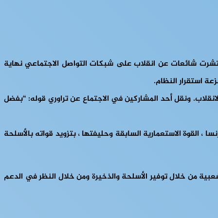
انتشرت شائعات عن انقلاب على شبكات التواصل الاجتماعي نهاية
عة استقرار النظام.
باط الانقلاب. ونقل أحد المشاركين في الاجتماع عن تراوري قوله: “بفضل
 ، القوة الاستعمارية السابقة وحليفتها ، بتزويد قواته بالأسلحة
شعبية من خلال توفير الأسلحة والذخيرة ومن خلال النظر في الدعم