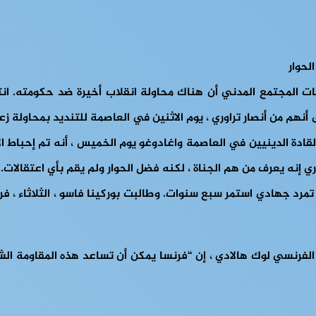
لحوار
موعات المجتمع المدني أن هناك محاولة انقلاب أخيرة ضد حكومته. 
هم من أنصار تراوري ، يوم الاثنين في العاصمة للتنديد بمحاولة زعز
ع المدني والقادة الدينيين في العاصمة واغادوغو يوم الخميس ، أنه تم إح
ي إنه يعرف من هم الجناة ، لكنه فضل الحوار ولم يقم بأي اعتقالات.
رد جهادي استمر سبع سنوات. وطالبت بوركينا فاسو ، الثلاثاء ، فرنسا
ر الفرنسي لوك هالادي ، إن “فرنسا يمكن أن تساعد هذه المقاومة ال