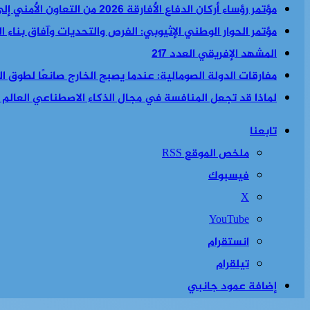
مؤتمر رؤساء أركان الدفاع الأفارقة 2026 من التعاون الأمني إلى السياسة الأمنية والاقتصادية معا
مؤتمر الحوار الوطني الإثيوبي: الفرص والتحديات وآفاق بناء 
المشهد الإفريقي العدد 217
مفارقات الدولة الصومالية: عندما يصبح الخارج صانعًا لطوق الن
لماذا قد تجعل المنافسة في مجال الذكاء الاصطناعي العالم أكث
تابعنا
ملخص الموقع RSS
فيسبوك
‫X
‫YouTube
انستقرام
تيلقرام
إضافة عمود جانبي