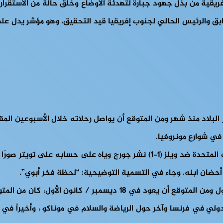
فريقية من بذل جهود جبارة لتهدئة الأوضاع وخلق حالة من الاستقرا
ابق والرئيس الحالي لجنوب إفريقيا قيد التحقيق، وهو مؤشر يدل على
ر البلاد منذ شهر ومن المتوقع أن يواصل رحلاته خلال الأسبوعين ال
في شوارع مونروفيا.
ضان ابنه. وجاء في التسمية التوضيحية: “لحظة فخر أبوي”.
وذكرت تقارير إعلامية أن ويا غادر ليبيريا في 31 أكتوبر / تشرين الأو
لي في فرنسا وآخر حول الرياضة والسلام في موناكو ، وأخيراً في مؤ