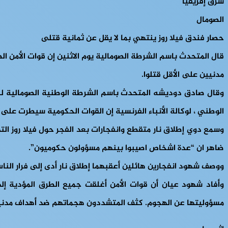
شرق إفريقيا
الصومال
حصار فندق فيلا روز ينتهي بما لا يقل عن ثمانية قتلى
قال المتحدث باسم الشرطة الصومالية يوم الاثنين إن قوات الأمن ال
مدنيين على الأقل قتلوا.
وقال صادق دوديشه المتحدث باسم الشرطة الوطنية الصومالية لل
الوطني ، لوكالة الأنباء الفرنسية إن القوات الحكومية سيطرت على
وسمع دوي إطلاق نار متقطع وانفجارات بعد الفجر حول فيلا روز 
ضاهر ان “عدة اشخاص اصيبوا بينهم مسؤولون حكوميون”.
ووصف شهود انفجارين هائلين أعقبهما إطلاق نار أدى إلى فرار ال
مسؤوليتها عن الهجوم. كثف المتشددون هجماتهم ضد أهداف مدنية و