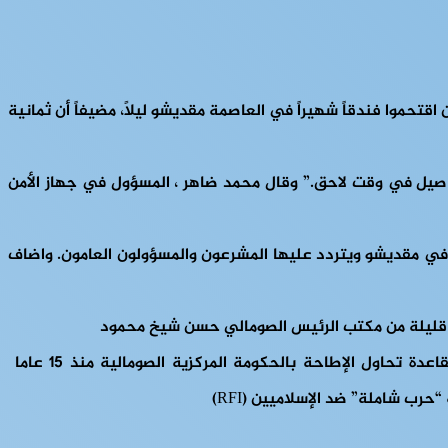
تحموا فندقاً شهيراً في العاصمة مقديشو ليلاً، مضيفاً أن ثمانية
صيل في وقت لاحق.” وقال محمد ضاهر ، المسؤول في جهاز الأمن
في مقديشو ويتردد عليها المشرعون والمسؤولون العامون. واضاف
ات قليلة من مكتب الرئيس الصومالي حسن شيخ محمود
وأفاد شهود عيان أن قوات الأمن أغلقت جميع الطرق المؤدية إلى الفندق. وأعلنت حركة الشباب ، وهي جماعة متشددة تابعة للقاعدة تحاول الإطاحة بالحكومة المركزية الصومالية منذ 15 عاما
 شاملة” ضد الإسلاميين (RFI)