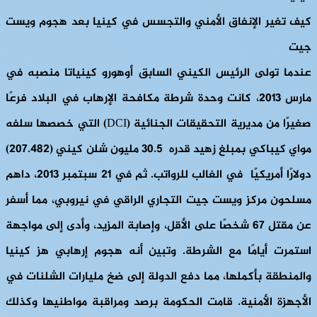
كيف تغير الإنفاق الأمني والتجسس في كينيا بعد هجوم ويست
جيت
عندما تولى الرئيس الكيني السابق أوهورو كينياتا منصبه في
مارس 2013، كانت وحدة شرطة مكافحة الإرهاب في البلاد فرعًا
صغيرًا من مديرية التحقيقات الجنائية (DCI) التي خصصها سلفه
مواي كيباكي بمبلغ زهيد قدره 30.5 مليون شلن كيني (207.482)
دولارًا أمريكيًا في الغالب للرواتب. ثم في 21 سبتمبر 2013، داهم
مسلحون مركز ويست جيت التجاري الراقي في نيروبي، مما أسفر
عن مقتل 67 شخصًا على الأقل، وإصابة المزيد، وأدى إلى مواجهة
استمرت أيامًا مع الشرطة. وتبين أنه هجوم إرهابي هز كينيا
والمنطقة بأكملها، مما دفع الدولة إلى ضخ مليارات الشلنات في
الأجهزة الأمنية. قامت الحكومة برصد ومراقبة مواطنيها وكذلك