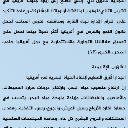
التجارية كاثرين تاي “إنني أتطلع إلى زيارة جنوب أفريقيا في
تشرين الثاني/نوفمبر لمناقشة أولوياتنا المشتركة، وإعادة التأكيد
على التزام الإدارة تجاه القارة، ومناقشة الفرص المتاحة لجعل
قانون النمو والفرص في أفريقيا أكثر تحولاً بينما نعمل على
تعميق علاقاتنا التجارية والاستثمارية مع دول أفريقيا جنوب
الصحراء الكبرى (AP)
الشؤون الإقليمية
الجدار الأزرق العظيم لإنقاذ الحياة البحرية في أفريقيا
إن ارتفاع منسوب مياه البحر، وارتفاع درجات حرارة المحيطات،
والأعاصير، والفيضانات، وزيادة ملوحة مياه البحر، يتسبب في
خسارة القارة للأرواح وسبل العيش، والجوع، وسوء التغذية، وفقدان
الممتلكات، والنزوح البشري كل عام، وخاصة المجتمعات الساحلية