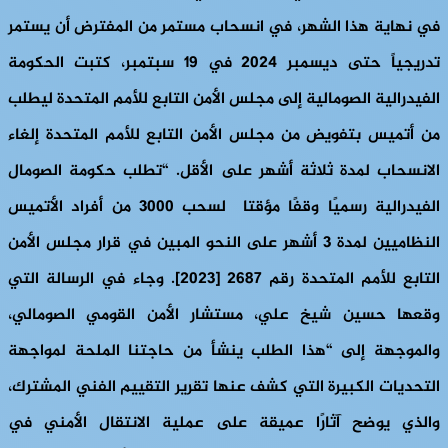
في نهاية هذا الشهر، في انسحاب مستمر من المفترض أن يستمر
تدريجياً حتى ديسمبر 2024 في 19 سبتمبر، كتبت الحكومة
الفيدرالية الصومالية إلى مجلس الأمن التابع للأمم المتحدة ليطلب
من أتميس بتفويض من مجلس الأمن التابع للأمم المتحدة إلغاء
الانسحاب لمدة ثلاثة أشهر على الأقل. “تطلب حكومة الصومال
الفيدرالية رسميًا وقفًا مؤقتا لسحب 3000 من أفراد الأتميس
النظاميين لمدة 3 أشهر على النحو المبين في قرار مجلس الأمن
التابع للأمم المتحدة رقم 2687 [2023]. وجاء في الرسالة التي
وقعها حسين شيخ علي، مستشار الأمن القومي الصومالي،
والموجهة إلى “هذا الطلب ينشأ من حاجتنا الملحة لمواجهة
التحديات الكبيرة التي كشف عنها تقرير التقييم الفني المشترك،
والذي يوضح آثارًا عميقة على عملية الانتقال الأمني في