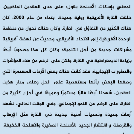
المعني بإسكات الأسلحة يقول: على مدى العقدين الماضيين،
خلقت القارة الأفريقية رواية جديدة. ابتداء من عام 2000، كان
هناك الكثير من التفاؤل في القارة. وكان هناك تحول من منظمة
الوحدة الأفريقية إلى الاتحاد الأفريقي، وحديث عن نهضة أفريقية
وشراكات جديدة من أجل التنمية؛ وكان كل هذا مصحوبًا أيضًا
بزيادة الديمقراطية في القارة. ولكن على الرغم من هذه المؤشرات
والتطورات الإيجابية، فقد كانت هناك بعض الأزمات المستمرة التي
وصفها البعض بأنها مستعصية على الحل وعلى مدار هذين
العقدين، شهدنا أيضًا فقرًا مستمرًا وعميقًا في أجزاء كثيرة من
القارة، على الرغم من النمو الإجمالي. وفي الوقت الحالي، نشهد
أزمات جديدة وتحديات أمنية جديدة في القارة مثل الإرهاب
والقرصنة والانتشار الجديد للأسلحة الصغيرة والأسلحة الخفيفة،