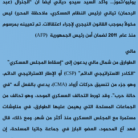
يوليو/تموز… وأكد السيد سيدو دياني أيضاً أن “الجنرال (عبد
الرحمان) تياني (رئيس النظام العسكري، ملاحظة المحرر) ليس
مخولاً بموجب القانون النيجري لإجراء اعتقالات. تم تعيينه بمرسوم
منذ عام 2011 لضمان أمن رئيس الجمهورية (AFP)
مالي
الطوارق من شمال مالي يدعون إلى “إسقاط المجلس العسكري”
“الكادر الاستراتيجي الدائم” (CSP) أو الإطار الاستراتيجي الدائم،
وهو جزء من تنسيق حركات أزواد (CMA)، يدعي بالفعل أنه “في
حالة حرب”. وقد تورط التحالف العسكري الموحد، وهو تحالف من
الجماعات المسلحة التي يهيمن عليها الطوارق، في مناوشات
مستمرة مع المجلس العسكري منذ أكثر من شهر. ومع ذلك، قال
فهد آغ المحمود، العضو البارز في جماعة جاتيا المسلحة، إن