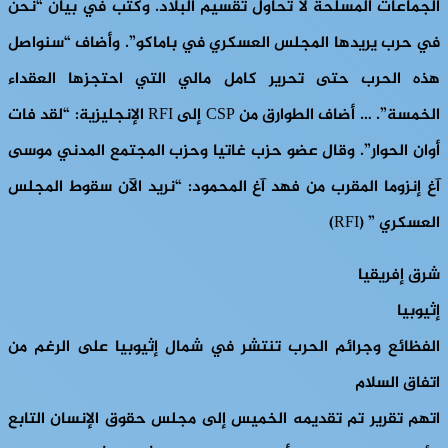
الجماعات المسلحة لا تحاول تقسيم البلاد. وكتب في بيان “نحن
في حرب يريدها المجلس العسكري في باماكو”. وأضاف “سنواصل
هذه الحرب حتى تحرير كامل مالي التي احتجزها العقداء
الخمسة”. … أضاف الطوارق من CSP إلى RFI الإنجليزية: “لقد فات
أوان الحوار”. وقال عضو حزب غاتيا وحزب المجتمع المدني موسى
آغ إنزوما المقرب من فهد آغ المحمود: “نريد الآن سقوط المجلس
العسكري ” (RFI)
شرق إفريقيا
إثيوبيا
الفظائع وجرائم الحرب تنتشر في شمال إثيوبيا على الرغم من
اتفاق السلام
اتهم تقرير تم تقديمه الخميس إلى مجلس حقوق الإنسان التابع