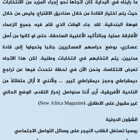
ما رأيناه في البداية كان اتجاهًا نحو إجراء المزيد من الانتخابات
حيث يتم اختيار القادة من خلال صناديق الاقتراع، وليس من خلال
فوهة البندقية. لقد جاء الوقت الذي قام فيه جميع الزعماء
الأفارقة عمليا، وبالتأكيد الأغلبية الساحقة، حتى لو كانوا من أصل
عسكري، بوضع حراسهم العسكريين جانبا وتحولوا إلى قادة
مدنيين، يتم انتخابهم في انتخابات وطنية. لكن هذا الاتجاه
تعرض لانتكاسة، ونحن الآن في لحظة نتحدث فيها عن تراجع
ديمقراطي وعجز ديمقراطي كبير. … ولأنني لا أزال متفائلاً من
الناحية الأفريقية، أرى أننا سنواصل إحراز التقدم، الوضع الحالي
غير مقبول على الاطلاق. (New Africa Magazine)
الشؤون الدولية
روسيا تستغل انقلاب النيجر على وسائل التواصل الاجتماعي