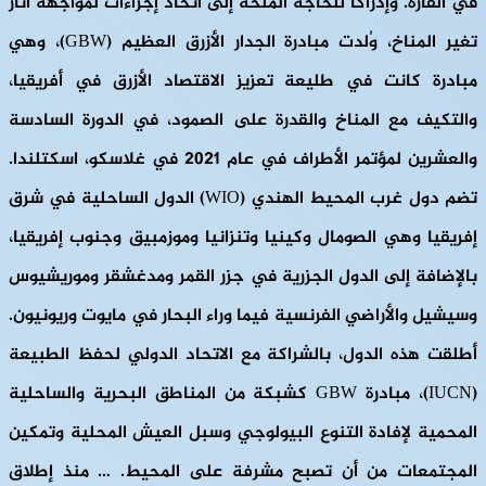
في القارة. وإدراكًا للحاجة الملحة إلى اتخاذ إجراءات لمواجهة آثار
تغير المناخ، وُلدت مبادرة الجدار الأزرق العظيم (GBW)، وهي
مبادرة كانت في طليعة تعزيز الاقتصاد الأزرق في أفريقيا،
والتكيف مع المناخ والقدرة على الصمود، في الدورة السادسة
والعشرين لمؤتمر الأطراف في عام 2021 في غلاسكو، اسكتلندا.
تضم دول غرب المحيط الهندي (WIO) الدول الساحلية في شرق
إفريقيا وهي الصومال وكينيا وتنزانيا وموزمبيق وجنوب إفريقيا،
بالإضافة إلى الدول الجزرية في جزر القمر ومدغشقر وموريشيوس
وسيشيل والأراضي الفرنسية فيما وراء البحار في مايوت وريونيون.
أطلقت هذه الدول، بالشراكة مع الاتحاد الدولي لحفظ الطبيعة
(IUCN)، مبادرة GBW كشبكة من المناطق البحرية والساحلية
المحمية لإفادة التنوع البيولوجي وسبل العيش المحلية وتمكين
المجتمعات من أن تصبح مشرفة على المحيط. … منذ إطلاق