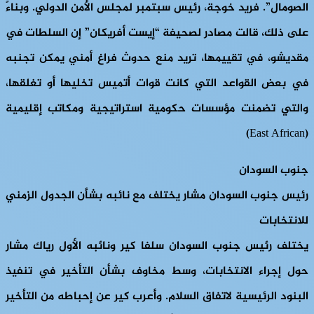
الصومال”. فريد خوجة، رئيس سبتمبر لمجلس الأمن الدولي. وبناءً
على ذلك، قالت مصادر لصحيفة “إيست أفريكان” إن السلطات في
مقديشو، في تقييمها، تريد منع حدوث فراغ أمني يمكن تجنبه
في بعض القواعد التي كانت قوات أتميس تخليها أو تغلقها،
والتي تضمنت مؤسسات حكومية استراتيجية ومكاتب إقليمية
(East African)
جنوب السودان
رئيس جنوب السودان مشار يختلف مع نائبه بشأن الجدول الزمني
للانتخابات
يختلف رئيس جنوب السودان سلفا كير ونائبه الأول رياك مشار
حول إجراء الانتخابات، وسط مخاوف بشأن التأخير في تنفيذ
البنود الرئيسية لاتفاق السلام. وأعرب كير عن إحباطه من التأخير