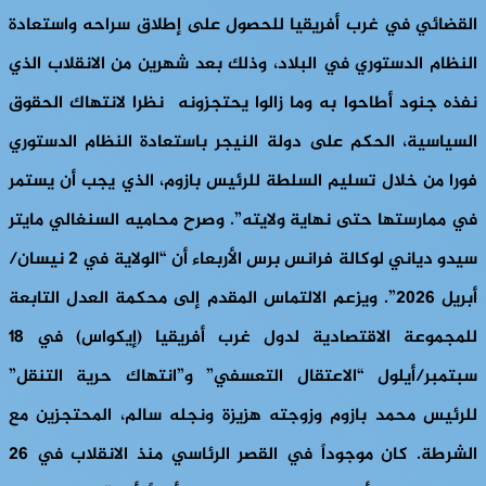
القضائي في غرب أفريقيا للحصول على إطلاق سراحه واستعادة
النظام الدستوري في البلاد، وذلك بعد شهرين من الانقلاب الذي
نفذه جنود أطاحوا به وما زالوا يحتجزونه نظرا لانتهاك الحقوق
السياسية، الحكم على دولة النيجر باستعادة النظام الدستوري
فورا من خلال تسليم السلطة للرئيس بازوم، الذي يجب أن يستمر
في ممارستها حتى نهاية ولايته”. وصرح محاميه السنغالي مايتر
سيدو دياني لوكالة فرانس برس الأربعاء أن “الولاية في 2 نيسان/
أبريل 2026”. ويزعم الالتماس المقدم إلى محكمة العدل التابعة
للمجموعة الاقتصادية لدول غرب أفريقيا (إيكواس) في 18
سبتمبر/أيلول “الاعتقال التعسفي” و”انتهاك حرية التنقل”
للرئيس محمد بازوم وزوجته هزيزة ونجله سالم، المحتجزين مع
الشرطة. كان موجوداً في القصر الرئاسي منذ الانقلاب في 26