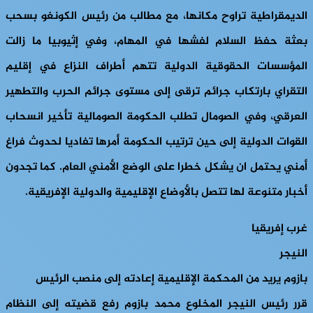
الديمقراطية تراوح مكانها، مع مطالب من رئيس الكونغو بسحب
بعثة حفظ السلام لفشها في المهام، وفي إثيوبيا ما زالت
المؤسسات الحقوقية الدولية تتهم أطراف النزاع في إقليم
التقراي بارتكاب جرائم ترقى إلى مستوى جرائم الحرب والتطهير
العرقي، وفي الصومال تطلب الحكومة الصومالية تأخير انسحاب
القوات الدولية إلى حين ترتيب الحكومة أمرها تفاديا لحدوث فراغ
أمني يحتمل ان يشكل خطرا على الوضع الأمني العام. كما تجدون
أخبار متنوعة لها تتصل بالأوضاع الإقليمية والدولية الإفريقية.
غرب إفريقيا
النيجر
بازوم يريد من المحكمة الإقليمية إعادته إلى منصب الرئيس
قرر رئيس النيجر المخلوع محمد بازوم رفع قضيته إلى النظام