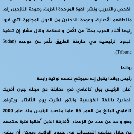
الفحص والتدريب ونشر القوة الموحدة اللازمة، وعودة النازحين إلى
مناطقهم الأصلية، وعودة اللاجئين من الدول المجاورة التي فروا
إليها أثناء الحرب بحثاً عن الأمن والسلامة وقال مشار إن تنفيذ
البنود الرئيسية في خارطة الطريق تأخر عن موعده (Sudan
Tribune).
رواندا
رئيس رواندا يقول إنه سيرشح نفسه لولاية رابعة
أعلن الرئيس بول كاغامي في مقابلة مع مجلة جون أفريك
الصادرة باللغة الفرنسية والتي نشرت يوم الثلاثاء. ويتولى
كاغامي البالغ من العمر 65 عاما منصب الرئيس منذ عام 2000
وهو واحد من عدد من الزعماء الأفارقة الذين أطالوا فترة حكمهم
من خلال متابعة التغييرات في حدود الولاية. ويمكن أن يبقى