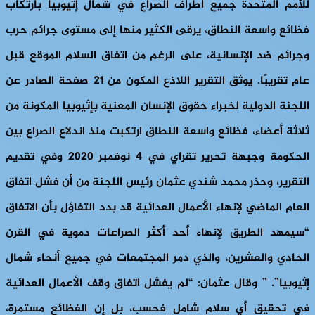
للأمم المتحدة جميع أطراف الصراع في شمال إثيوبيا بارتكاب
فظائع واسعة النطاق، يرقى الكثير منها إلى مستوى جرائم حرب
وجرائم ضد الإنسانية، على الرغم من اتفاق السلام الموقع قبل
عام تقريبًا. يوثق التقرير اللاذع المكون من 21 صفحة الصادر عن
اللجنة الدولية لخبراء حقوق الإنسان المعنية بإثيوبيا المكونة من
ثلاثة أعضاء، فظائع واسعة النطاق ارتكبت منذ اندلاع الصراع بين
الحكومة وجبهة تحرير تقراي في 4 نوفمبر 2020 وفي تقديم
التقرير، وحذر محمد شندي عثمان رئيس اللجنة من أن فشل اتفاق
العام الماضي لإنهاء الأعمال العدائية قد بدد التفاؤل بأن الاتفاق
“سيمهد الطريق لإنهاء أحد أكثر الصراعات دموية في القرن
الحادي والعشرين، والذي دمر المجتمعات في جميع أنحاء شمال
إثيوبيا”. ” وقال عثمان: “لم يفشل اتفاق وقف الأعمال العدائية
في تحقيق أي سلام شامل فحسب، بل إن الفظائع مستمرة،