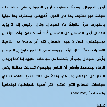
أرض الصومال، رسميًا جمهورية أرض الصومال، هي دولة ذات
سيادة غير معترف بها في القرن الأفريقي، ومعترف بها دوليًا
باعتبارها جزءًا قانونيًا من الصومال. وقال الرئيس إنه لا يؤيد
انفصال أرض الصومال عن الصومال لأنه أمر خاطئ. وأكد الرئيس
موسيفيني: “نحن لا نؤيد الانفصال لأنه أمر خاطئ من الناحية
الاستراتيجية”. وقال الرئيس موسيفيني للدكتور جامع إن الصومال
وأرض الصومال يجب أن يتخلصا من سياسات الهوية إذا كانا يريدان
الرخاء لبلادهما. وأوضح أن الناس يواجهون تحديات مماثلة بغض
النظر عن عرقهم ودينهم. وبدلاً من ذلك، نصح القادة بتبني
سياسات المصالح التي تعتبر أكثر أهمية للمواطنين اجتماعياً
واقتصادياً (Nile Post)
كينيا