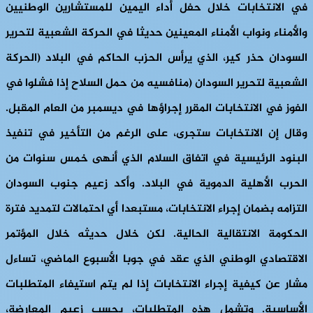
في الانتخابات خلال حفل أداء اليمين للمستشارين الوطنيين
والأمناء ونواب الأمناء المعينين حديثا في الحركة الشعبية لتحرير
السودان حذر كير، الذي يرأس الحزب الحاكم في البلاد (الحركة
الشعبية لتحرير السودان (منافسيه من حمل السلاح إذا فشلوا في
الفوز في الانتخابات المقرر إجراؤها في ديسمبر من العام المقبل.
وقال إن الانتخابات ستجرى، على الرغم من التأخير في تنفيذ
البنود الرئيسية في اتفاق السلام الذي أنهى خمس سنوات من
الحرب الأهلية الدموية في البلاد. وأكد زعيم جنوب السودان
التزامه بضمان إجراء الانتخابات، مستبعدا أي احتمالات لتمديد فترة
الحكومة الانتقالية الحالية. لكن خلال حديثه خلال المؤتمر
الاقتصادي الوطني الذي عقد في جوبا الأسبوع الماضي، تساءل
مشار عن كيفية إجراء الانتخابات إذا لم يتم استيفاء المتطلبات
الأساسية. وتشمل هذه المتطلبات، بحسب زعيم المعارضة،