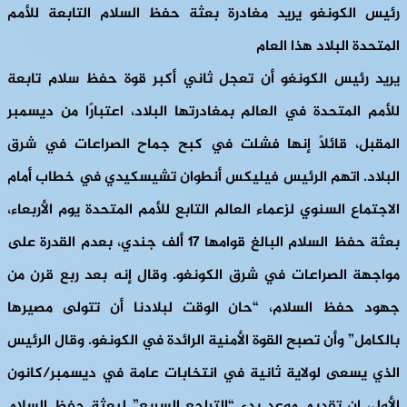
رئيس الكونغو يريد مغادرة بعثة حفظ السلام التابعة للأمم
المتحدة البلاد هذا العام
يريد رئيس الكونغو أن تعجل ثاني أكبر قوة حفظ سلام تابعة
للأمم المتحدة في العالم بمغادرتها البلاد، اعتبارًا من ديسمبر
المقبل، قائلًا إنها فشلت في كبح جماح الصراعات في شرق
البلاد. اتهم الرئيس فيليكس أنطوان تشيسكيدي في خطاب أمام
الاجتماع السنوي لزعماء العالم التابع للأمم المتحدة يوم الأربعاء،
بعثة حفظ السلام البالغ قوامها 17 ألف جندي، بعدم القدرة على
مواجهة الصراعات في شرق الكونغو. وقال إنه بعد ربع قرن من
جهود حفظ السلام، “حان الوقت لبلادنا أن تتولى مصيرها
بالكامل” وأن تصبح القوة الأمنية الرائدة في الكونغو. وقال الرئيس
الذي يسعى لولاية ثانية في انتخابات عامة في ديسمبر/كانون
الأول، إن تقديم موعد بدء “التراجع السريع” لبعثة حفظ السلام