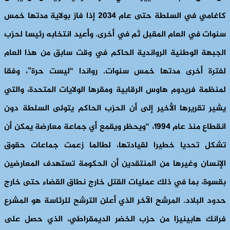
كاغامي في السلطة حتى عام 2034 إذا فاز بولاية مدتها خمس
سنوات في العام المقبل ثم في أخرى. وأعيد انتخابه رئيسا لحزب
الجبهة الوطنية الرواندية الحاكم في وقت سابق من هذا العام
لفترة أخرى مدتها خمس سنوات. رواندا “ليست حرة”، وفقا
لمنظمة فريدوم هاوس الرقابية ومقرها الولايات المتحدة، والتي
يشير تقريرها الأخير إلى أن الحزب الحاكم يتولى السلطة دون
انقطاع منذ عام 1994، “ويحظر ويقمع أي جماعة معارضة يمكن أن
تشكل تحديا خطيرا لقيادتها، لطالما زعمت جماعات حقوق
الإنسان وغيرها من المنتقدين أن الحكومة تستهدف المعارضين
بقسوة، بما في ذلك عمليات القتل خارج نطاق القضاء حتى خارج
حدود البلاد. المرشح الآخر الذي أعلن الترشح للرئاسة هو المشرع
فرانك هابينيزا من حزب الخضر الديمقراطي، الذي حصل على