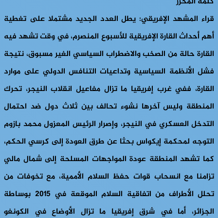
كلمة المحرر
قراء المشهد الإفريقي: يطل العدد الجديد مشتملا على تغطية
أهم أحداث القارة الإفريقية للأسبوع المنصرم، في وقت تشهد فيه
القارة حالة من الصخب والاضطراب السياسي الغير مسبوق، نتيجة
فشل الأنظمة السياسية وتداعيات التنافس الدولي على موارد
القارة، ففي غرب إفريقيا ما تزال مفاعيل انقلاب النيجر، تحرك
المنطقة وليس آخرها نشوء تحالف بين ثلاث دول ضد احتمال
التدخل العسكري في النيجر، وإصرار الرئيس المعزول محمد بازوم
التوجه لمحكمة إيكواس بحثا عن طرق العودة إلى كرسي الحكم،
كما تشهد المنطقة عودة المواجهات المسلحة إلى شمال مالي
تزامنا مع انسحاب قوات حفظ السلام الأممية، مع تخوفات من
تحلل الأطراف من اتفاقية السلام الموقعة في 2015 بوساطة
الجزائر، أما في شرق إفريقيا ما تزال الأوضاع في الكونغو