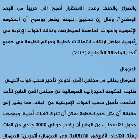
والصراع والعنف وعدم الاستقرار أصبح الآن قريباً من البعد
الوطني”. وقال إن تحقيق اللجنة يظهر بوضوح أن الحكومة
الإثيوبية والقوات الخاضعة لسيطرتها، وكذلك القوات الإرترية في
إثيوبيا، تواصل ارتكاب انتهاكات خطيرة وجرائم فظيعة في جميع
أنحاء المنطقة الشمالية (VOA)
الصومال
الصومال يطلب من مجلس الأمن الدولي تأخير سحب قوات أتميس
طلبت الحكومة الفيدرالية الصومالية من مجلس الأمن التابع للأمم
المتحدة تأجيل سحب القوات الإفريقية من البلاد، مما يشير إلى
حقيقة أن مثل هذه الخطوة يمكن أن تترك ثغرات أمنية. وبموجب
جدول الانسحاب، من المقرر أن يغادر حوالي 3000 جندي من قوات
بعثة الاتحاد الأفريقي الانتقالية في الصومال) أتميس) الصومال