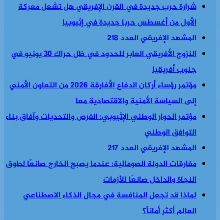
شرارة حرب جديدة في القرن الإفريقي هل تشعل معركة
الأول من أغسطس حربا جديدة في إثيوبيا
المشهد الإفريقي العدد 218
النزوح الأفريقي العابر للحدود في ظل حراك 30 يونيو في
جنوب أفريقيا
مؤتمر رؤساء أركان الدفاع الأفارقة 2026 من التعاون الأمني
إلى السياسة الأمنية والاقتصادية معا
مؤتمر الحوار الوطني الإثيوبي: الفرص والتحديات وآفاق بناء
التوافق الوطني
المشهد الإفريقي العدد 217
مفارقات الدولة الصومالية: عندما يصبح الخارج صانعًا لطوق
النجاة والداخل صانعًا للأزمات
لماذا قد تجعل المنافسة في مجال الذكاء الاصطناعي
العالم أكثر أماناً؟