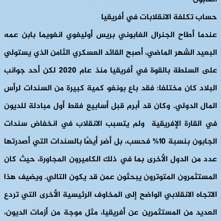
حساب تكلفة الانقلابات في أفريقيا
عندما أطاح الجنرال الغابوني بريس أوليغوي انغويما بابن عمه
البعيد الشهر الماضي، أصبح القائد العسكري الثامن الذي يستولي
على السلطة بالقوة في أفريقيا منذ عام 2020 لكن أحد جوانب
البلاد كان مختلفا: فقد باع بونغو كمية كبيرة من السندات لرأس
المال الدولي. وكان قد أبرم قبل أسابيع فقط أول مبادلة للديون
في القارة الإفريقية ولم يتسبب الانقلاب في انخفاض سندات
الجابون بنسبة 10% فحسب، بل أضر أيضًا بالسندات التي أصدرتها
عدد من الدول الأخرى بما في ذلك الكاميرون المجاورة، حيث كان
المستثمرون المتوترون يبحثون عمن قد يكون التالي. ويضيف هذا
الاتجاه الانقلابي الواضح إلى المخاوف الرئيسية الأخرى التي تردع
العديد من المستثمرين عن أفريقيا، مثل موجة من أزمات الديون،