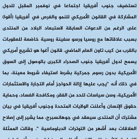
تستضيف جنوب أفريقيا اجتماعا في نوفمبر المقبل للدول
المشاركة في القانون الأمريكي للنمو والفرص في أفريقيا (أقوا)
على الرغم من الدعوات السابقة لاستبعاد البلاد من المنتدى
بسبب علاقاتها مع روسيا ورسو سفينة روسية خاضعة للعقوبات
بالقرب من كيب تاون العام الماضي. قانون أغوا هو تشريع أمريكي
يسمح لدول أفريقيا جنوب الصحراء الكبرى بالوصول إلى السوق
الأمريكية بدون رسوم جمركية بشرط استيفاء شروط معينة، بما
في ذلك أنه “يجب عليها إزالة الحواجز أمام التجارة والاستثمارات
الأمريكية، وسن سياسات للحد من الفقر، ومكافحة الفساد، وحماية
حقوق الإنسان وأعلنت الولايات المتحدة وجنوب أفريقيا في بيان
مشترك أن المنتدى سيعقد في جوهانسبرج، مما يشير إلى إصلاح
العلاقات بعد أشهر من التوترات الدبلوماسية “. وقالت الممثلة