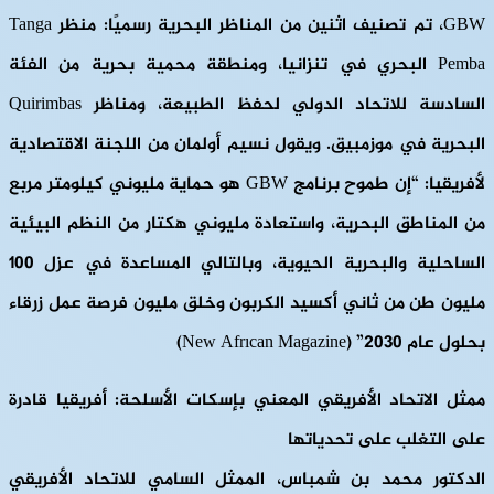
GBW، تم تصنيف اثنين من المناظر البحرية رسميًا: منظر Tanga
Pemba البحري في تنزانيا، ومنطقة محمية بحرية من الفئة
السادسة للاتحاد الدولي لحفظ الطبيعة، ومناظر Quirimbas
البحرية في موزمبيق. ويقول نسيم أولمان من اللجنة الاقتصادية
لأفريقيا: “إن طموح برنامج GBW هو حماية مليوني كيلومتر مربع
من المناطق البحرية، واستعادة مليوني هكتار من النظم البيئية
الساحلية والبحرية الحيوية، وبالتالي المساعدة في عزل 100
مليون طن من ثاني أكسيد الكربون وخلق مليون فرصة عمل زرقاء
بحلول عام 2030” (New Afrıcan Magazine)
ممثل الاتحاد الأفريقي المعني بإسكات الأسلحة: أفريقيا قادرة
على التغلب على تحدياتها
الدكتور محمد بن شمباس، الممثل السامي للاتحاد الأفريقي