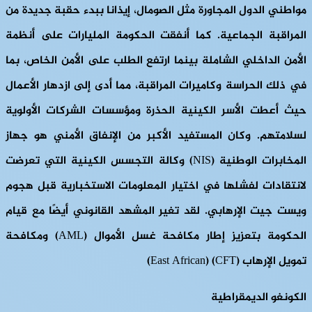
مواطني الدول المجاورة مثل الصومال، إيذانا ببدء حقبة جديدة من
المراقبة الجماعية. كما أنفقت الحكومة المليارات على أنظمة
الأمن الداخلي الشاملة بينما ارتفع الطلب على الأمن الخاص، بما
في ذلك الحراسة وكاميرات المراقبة، مما أدى إلى ازدهار الأعمال
حيث أعطت الأسر الكينية الحذرة ومؤسسات الشركات الأولوية
لسلامتهم. وكان المستفيد الأكبر من الإنفاق الأمني هو جهاز
المخابرات الوطنية (NIS) وكالة التجسس الكينية التي تعرضت
لانتقادات لفشلها في اختيار المعلومات الاستخبارية قبل هجوم
ويست جيت الإرهابي. لقد تغير المشهد القانوني أيضًا مع قيام
الحكومة بتعزيز إطار مكافحة غسل الأموال (AML) ومكافحة
تمويل الإرهاب (CFT) (East African)
الكونغو الديمقراطية