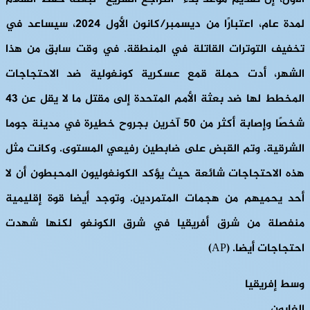
لمدة عام، اعتبارًا من ديسمبر/كانون الأول 2024، سيساعد في
تخفيف التوترات القاتلة في المنطقة. في وقت سابق من هذا
الشهر، أدت حملة قمع عسكرية كونغولية ضد الاحتجاجات
المخطط لها ضد بعثة الأمم المتحدة إلى مقتل ما لا يقل عن 43
شخصًا وإصابة أكثر من 50 آخرين بجروح خطيرة في مدينة جوما
الشرقية. وتم القبض على ضابطين رفيعي المستوى. وكانت مثل
هذه الاحتجاجات شائعة حيث يؤكد الكونغوليون المحبطون أن لا
أحد يحميهم من هجمات المتمردين. وتوجد أيضا قوة إقليمية
منفصلة من شرق أفريقيا في شرق الكونغو لكنها شهدت
احتجاجات أيضا. (AP)
وسط إفريقيا
الغابون