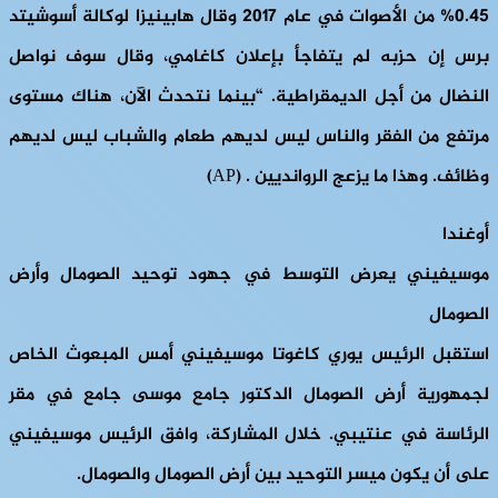
0.45% من الأصوات في عام 2017 وقال هابينيزا لوكالة أسوشيتد
برس إن حزبه لم يتفاجأ بإعلان كاغامي، وقال سوف نواصل
النضال من أجل الديمقراطية. “بينما نتحدث الآن، هناك مستوى
مرتفع من الفقر والناس ليس لديهم طعام والشباب ليس لديهم
وظائف. وهذا ما يزعج الروانديين . (AP)
أوغندا
موسيفيني يعرض التوسط في جهود توحيد الصومال وأرض
الصومال
استقبل الرئيس يوري كاغوتا موسيفيني أمس المبعوث الخاص
لجمهورية أرض الصومال الدكتور جامع موسى جامع في مقر
الرئاسة في عنتيبي. خلال المشاركة، وافق الرئيس موسيفيني
على أن يكون ميسر التوحيد بين أرض الصومال والصومال.