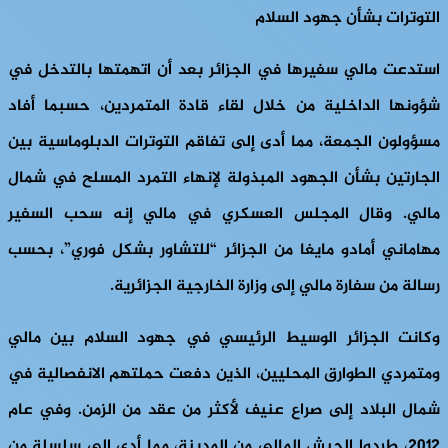
التوترات بشأن جهود السلام
استدعت مالي سفيرها في الجزائر بعد أن اتهمتها بالتدخل في
شؤونها الداخلية من خلال لقاء قادة المتمردين، حسبما أفاد
مسؤولون الجمعة، مما أدى إلى تفاقم التوترات الدبلوماسية بين
الجارتين بشأن الجهود المبذولة لإنهاء التمرد المسلح في شمال
مالي. وقال المجلس العسكري في مالي إنه سحب السفير
مهاماني أمادو مايغا من الجزائر “للتشاور بشكل فوري”، بحسب
رسالة من سفارة مالي إلى وزارة الخارجية الجزائرية.
وكانت الجزائر الوسيط الرئيسي في جهود السلام بين مالي
ومتمردي الطوارق المحليين، الذين دفعت حملتهم الانفصالية في
شمال البلاد إلى صراع عنيف لأكثر من عقد من الزمن. وفي عام
2012، طردوا الجيش المالي من المدينة، مما أدى إلى سلسلة من