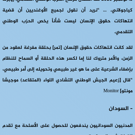
كياجولاني. … “نريد أن نقول لجميع الأوغنديين أن قضية
انتهاكات حقوق الإنسان ليست شأناً يخص الحزب الوطني
التقدمي.
لقد كانت انتهاكات حقوق الإنسان [تمر] بحلقة مفرغة لعقود من
الزمن، والأمر متروك لنا إما لكسر هذه الحلقة أو السماح للنظام
بإضفاء الشرعية على ما هو غير طبيعي وتحويله إلى أمر طبيعي،
“قال [زعيم الجيش الوطني التشادي اللواء (المتقاعد) موجيشا
مونتو] Monitor
– السودان
المدنيون السودانيون يندفعون للحصول على الأسلحة مع تقدم