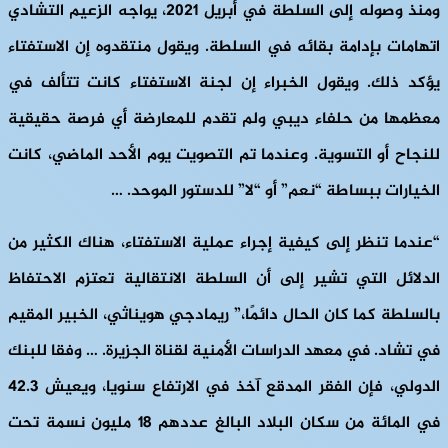
ومنذ وصوله إلى السلطة في أبريل 2021، يواجه الزعيم التشادي
اتهامات بإدامة بقائه في السلطة. ويقول منتقدوه إن الاستفتاء
يؤكد ذلك. ويقول الخبراء إن لجنة الاستفتاء كانت تتألف في
معظمها من حلفاء ديبي ولم تقدم للمعارضة أي فرصة حقيقية
للنجاح أو التسوية. وعندما تم التصويت يوم الأحد الماضي، كانت
الخيارات ببساطة “نعم” أو “لا” للدستور الموحد. …
“عندما تنظر إلى كيفية إجراء عملية الاستفتاء، هناك الكثير من
الدلائل التي تشير إلى أن السلطة الانتقالية تعتزم الاحتفاظ
بالسلطة كما كان الحال دائمًا،” ريمادجي هويناثي، الخبير المقيم
في تشاد. في معهد الدراسات الأمنية لقناة الجزيرة. … وفقا للبنك
الدولي، فإن الفقر المدقع آخذ في الارتفاع سنويا، ويعيش 42.3
في المائة من سكان البلاد البالغ عددهم 18 مليون نسمة تحت