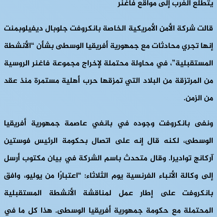
يتطلع الغرب إلى مواقع فاغنر
قالت شركة الأمن الأمريكية الخاصة بانكروفت جلوبال ديفيلوبمنت
إنها تجري محادثات مع جمهورية أفريقيا الوسطى بشأن “الأنشطة
المستقبلية”، في محاولة محتملة لإخراج مجموعة فاغنر الروسية
من المرتزقة من البلاد التي تمزقها حرب أهلية مستمرة منذ عقد
من الزمن.
ونفى بانكروفت وجوده في بانغي عاصمة جمهورية أفريقيا
الوسطى، لكنه قال إنه على اتصال بحكومة الرئيس فوستين
آركانج تواديرا. وقال متحدث باسم الشركة في بيان مكتوب أرسل
إلى وكالة الأنباء الفرنسية يوم الثلاثاء: “اعتبارًا من يوليو، وافق
بانكروفت على إطار عمل لمناقشة الأنشطة المستقبلية
المحتملة مع حكومة جمهورية أفريقيا الوسطى. هذا كل ما في