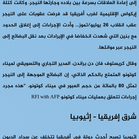
إلى إعادة العلاقات بسرعة بين بلاده وجارتها النيجر. وكانت كتلة
إيكواس الإقليمية لغرب أفريقيا قد فرضت عقوبات على النيجر
عقب انقلاب 26 يوليو/تموز… وأدت الإجراءات إلى إغلاق الحدود
مع بنين التي شهدت انخفاضا في الإيرادات بعد نقل البضائع إلى
النيجر عبر موانئها.
وقال كريستوف فان دن براندن، المدير التجاري والتسويقي لميناء
كوتونو المتمتع بالحكم الذاتي، إن البضائع الموجهة إلى النيجر
تمثل 80 بالمائة من حجم العبور في ميناء كوتونو. “هذه مجرد
إجراءات تتعلق بعمليات ميناء كوتونو RFI with AFP
شرق إفريقيا – إثيوبيا
إثيوبيا تصبح أحدث دولة في أفريقيا تتخلف عن سداد الديون