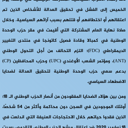
الخميس إلى الفشل في تحقيق العدالة للأشخاص الذين تم
اعتقالهم أو اختطافهم أو قتلهم بسبب آرائهم السياسية. وخلال
صلاة نهاية العام المشتركة التي أقيمت في مقر حزب الوحدة
الوطنية في كمبالا وقادة فصيل كاتونجا في منتدى التغيير
الديمقراطي (FDC)؛ التزم التحالف من أجل التحول الوطني
(ANT)، ومؤتمر الشعب الأوغندي (UPC) وحزب المحافظين (CP)
بدعم سعي حزب الوحدة الوطنية لتحقيق العدالة لضحايا
الاضطهاد السياسي.
ومن بين هؤلاء الضحايا المفقودون من أنصار الحزب الوطني الـ 18؛
أولئك الموجودين في السجن دون محاكمة وأكثر من 54 شخصًا،
الذين فقدوا حياتهم خلال الاحتجاجات العنيفة التي اندلعت في
18 نوفمبر 2020 ضد اعتقال مرشح الحزب الوطني التقدمي، روبرت