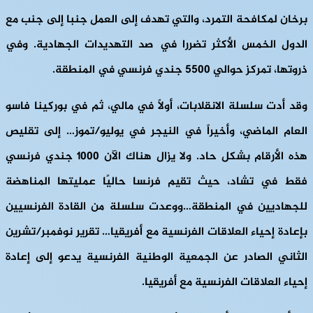
برخان لمكافحة التمرد، والتي تهدف إلى العمل جنبا إلى جنب مع
الدول الخمس الأكثر تضررا في صد التهديدات الجهادية. وفي
ذروتها، تمركز حوالي 5500 جندي فرنسي في المنطقة.
وقد أدت سلسلة الانقلابات، أولاً في مالي، ثم في بوركينا فاسو
العام الماضي، وأخيراً في النيجر في يوليو/تموز… إلى تقليص
هذه الأرقام بشكل حاد. ولا يزال هناك الآن 1000 جندي فرنسي
فقط في تشاد، حيث تقيم فرنسا حاليًا عمليتها المناهضة
للجهاديين في المنطقة…ووعدت سلسلة من القادة الفرنسيين
بإعادة إحياء العلاقات الفرنسية مع أفريقيا… تقرير نوفمبر/تشرين
الثاني الصادر عن الجمعية الوطنية الفرنسية يدعو إلى إعادة
إحياء العلاقات الفرنسية مع أفريقيا.