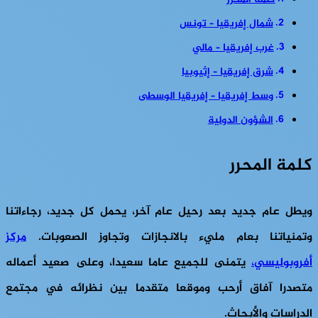
كلمة المحرر
شمال إفريقيا – تونس
غرب إفريقيا – مالي
شرق إفريقيا – إثيوبيا
وسط إفريقيا – إفريقيا الوسطى
الشؤون الدولية
كلمة المحرر
ويطل عام جديد بعد رحيل عام آخر، يحمل كل جديد، رجاءاتنا
وتمنياتنا بعام مليء بالانجازات وتجاوز الصعوبات.
مركز
أفروبوليسي،
يتمنى للجميع عاما سعيدا، وعلى صعيد أعماله
متصدرا آفاق أرحب وموقعا متقدما بين نظرائه في مجتمع
الدراسات والأبحاث.