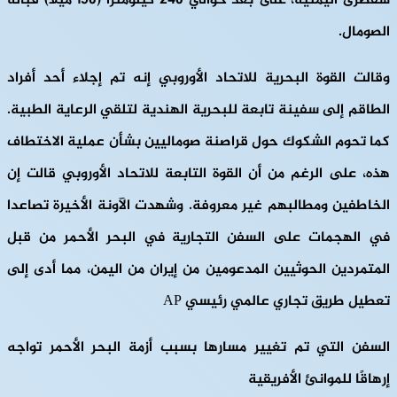
سقطرى اليمنية، على بعد حوالي 240 كيلومترا (150 ميلا) قبالة
الصومال.
وقالت القوة البحرية للاتحاد الأوروبي إنه تم إجلاء أحد أفراد
الطاقم إلى سفينة تابعة للبحرية الهندية لتلقي الرعاية الطبية.
كما تحوم الشكوك حول قراصنة صوماليين بشأن عملية الاختطاف
هذه، على الرغم من أن القوة التابعة للاتحاد الأوروبي قالت إن
الخاطفين ومطالبهم غير معروفة. وشهدت الآونة الأخيرة تصاعدا
في الهجمات على السفن التجارية في البحر الأحمر من قبل
المتمردين الحوثيين المدعومين من إيران من اليمن، مما أدى إلى
تعطيل طريق تجاري عالمي رئيسي AP
السفن التي تم تغيير مسارها بسبب أزمة البحر الأحمر تواجه
إرهاقًا للموانئ الأفريقية