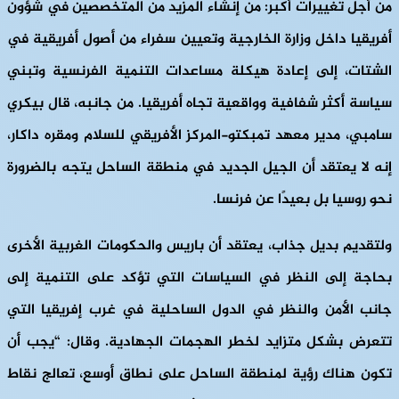
من أجل تغييرات أكبر: من إنشاء المزيد من المتخصصين في شؤون
أفريقيا داخل وزارة الخارجية وتعيين سفراء من أصول أفريقية في
الشتات، إلى إعادة هيكلة مساعدات التنمية الفرنسية وتبني
سياسة أكثر شفافية وواقعية تجاه أفريقيا. من جانبه، قال بيكري
سامبي، مدير معهد تمبكتو-المركز الأفريقي للسلام ومقره داكار،
إنه لا يعتقد أن الجيل الجديد في منطقة الساحل يتجه بالضرورة
نحو روسيا بل بعيدًا عن فرنسا.
ولتقديم بديل جذاب، يعتقد أن باريس والحكومات الغربية الأخرى
بحاجة إلى النظر في السياسات التي تؤكد على التنمية إلى
جانب الأمن والنظر في الدول الساحلية في غرب إفريقيا التي
تتعرض بشكل متزايد لخطر الهجمات الجهادية. وقال: “يجب أن
تكون هناك رؤية لمنطقة الساحل على نطاق أوسع، تعالج نقاط