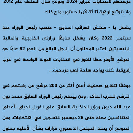
مرشحهم لانتخابات فبراير 2024. وتولى سال السلطة عام 2012،
ولا يترشح لولاية ثالثة لأن الدستور يمنع ذلك.
يشغل با – مفتش الضرائب السابق – منصب رئيس الوزراء منذ
سبتمبر 2022 وكان يشغل سابقًا وزارتي الخارجية والمالية
الرئيسيتين. اعتبر المحللون أن الرجل البالغ من العمر 62 عامًا هو
المرشح الأوفر حظًا للفوز في انتخابات الدولة الواقعة في غرب
إفريقيا، لكنه يواجه ساحة لعب مزدحمة…
ووفقًا لتقارير صحفية، أعلن أكثر من 200 مرشح عن رغبتهم في
الترشح للحزب الحاكم. ومن بينهم رئيس الوزراء السابق محمد بون
عبد الله ديون ووزير الداخلية السابق علي نغويل ندياي…أعطي
المتنافسين مهلة حتى 26 ديسمبر للتسجيل في الانتخابات، ومن
المتوقع أن يتخذ المجلس الدستوري قرارات بشأن الأهلية بحلول