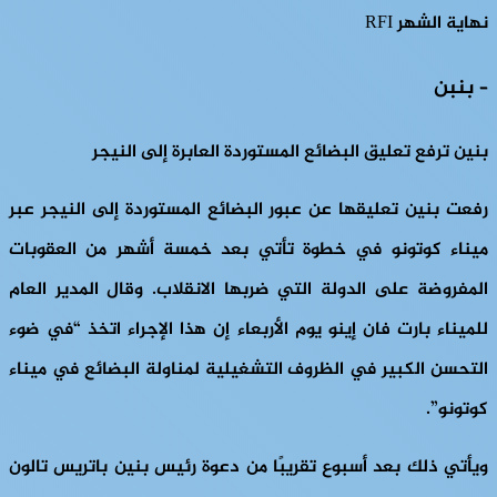
نهاية الشهر RFI
– بنبن
بنين ترفع تعليق البضائع المستوردة العابرة إلى النيجر
رفعت بنين تعليقها عن عبور البضائع المستوردة إلى النيجر عبر
ميناء كوتونو في خطوة تأتي بعد خمسة أشهر من العقوبات
المفروضة على الدولة التي ضربها الانقلاب. وقال المدير العام
للميناء بارت فان إينو يوم الأربعاء إن هذا الإجراء اتخذ “في ضوء
التحسن الكبير في الظروف التشغيلية لمناولة البضائع في ميناء
كوتونو”.
ويأتي ذلك بعد أسبوع تقريبًا من دعوة رئيس بنين باتريس تالون