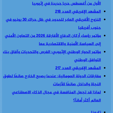
الأول من أغسطس حربا جديدة في إثيوبيا
المشهد الإفريقي العدد 218
النزوح الأفريقي العابر للحدود في ظل حراك 30 يونيو في
جنوب أفريقيا
مؤتمر رؤساء أركان الدفاع الأفارقة 2026 من التعاون الأمني
إلى السياسة الأمنية والاقتصادية معا
مؤتمر الحوار الوطني الإثيوبي: الفرص والتحديات وآفاق بناء
التوافق الوطني
المشهد الإفريقي العدد 217
مفارقات الدولة الصومالية: عندما يصبح الخارج صانعًا لطوق
النجاة والداخل صانعًا للأزمات
لماذا قد تجعل المنافسة في مجال الذكاء الاصطناعي
العالم أكثر أماناً؟
تابعنا