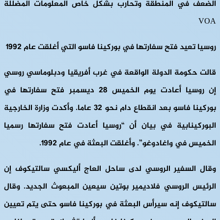
الضعف في المنطقة وتحارب بشكل خاص المعلومات المضللة
VOA
روسيا تعيد فتح سفارتها في بوركينا فاسو التي أغلقت عام 1992
قالت حكومة الدولة الواقعة في غرب أفريقيا ودبلوماسي روسي
إن روسيا أعادت يوم الخميس 28 ديسمبر فتح سفارتها في
بوركينا فاسو بعد انقطاع دام نحو 32 عاما. وأكدت وزارة الخارجية
البوركينابية في بيان أن “روسيا أعادت فتح سفارتها رسميا
الخميس في واغادوغو”. وأغلقت البعثة في عام 1992.
وقال السفير الروسي لدى ساحل العاج أليكسي سالتيكوف إن
الرئيس الروسي فلاديمير بوتين سيعين المبعوث الجديد. وقال
سالتيكوف إنه سيرأس البعثة في بوركينا فاسو حتى يتم تعيين