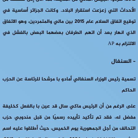
الأحداث التي زعزعت استقرار البلاد. وكانت الجزائر أساسية في
توقيع اتفاق السلام عام 2015 بين مالي والمتمردين، وهو الاتفاق
الذي انهار بعد أن اتهم الطرفان بعضهما البعض بالفشل في
الالتزام به AP
– السنغال
تسمية رئيس الوزراء السنغالي أمادو با مرشحا للرئاسة عن الحزب
الحاكم
على الرغم من أن الرئيس ماكي سال قد عين با بالفعل كخليفة
مفضل له، فقد تم تأكيد تأييده رسميًا من قبل مندوبي حزب
التحالف من أجل الجمهورية يوم الخميس، حيث أطلقوا عليه اسم