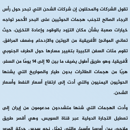
تقول الشركات والمحللون إن شركات الشحن التي تبحر حول رأس
الرجاء الصالح لتجنب هجمات الحوثيين على البحر الأحمر تواجه
خيارات صعبة بشأن مكان التزود بالوقود وإعادة التخزين، حيث
تعاني الموانئ الأفريقية من الروتين والازدحام وضعف المرافق.
تقوم مئات السفن الكبيرة بتغيير مسارها حول الطرف الجنوبي
لأفريقيا، وهو طريق أطول يضيف ما بين 10 إلى 14 يومًا من السفر،
هربًا من هجمات الطائرات بدون طيار والصواريخ التي يشنها
الحوثيون اليمنيون والتي أدت إلى ارتفاع أسعار النفط وأسعار
الشحن.
وأدت الهجمات التي شنها متشددون مدعومون من إيران إلى
تعطيل التجارة الدولية عبر قناة السويس، وهي أقصر طريق
ملاحي بين أوروبا وآسيا، والتي تمثل نحو سدس حركة المرور