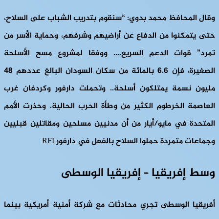
وقال المحافظ محمد بدوي: “سنقوم بتدريب الشباب على السلاح،
حتى يتمكنوا من الدفاع عن أراضيهم وشرفهم، وحماية الأسر من
تمرد” قوات الدعم السريع…. ووفقا لمشروع مسح الأسلحة
الصغيرة، فإن 6.6 بالمائة من سكان السودان البالغ عددهم 48
مليون نسمة يمتلكون أسلحة.. وتحملت دارفور وكردفان غرب
العاصمة الخرطوم الكثير من وطأة الحرب الحالية. وحذرت الأمم
المتحدة في مايو/أيار من أن مدنيين مسلحين ومقاتلين قبليين
وجماعات متمردة حملوا السلاح بالفعل في دارفور RFI
وسط إفريقيا – إفريقيا الوسطى
أفريقيا الوسطى تجري محادثات مع شركة أمنية أمريكية بينما