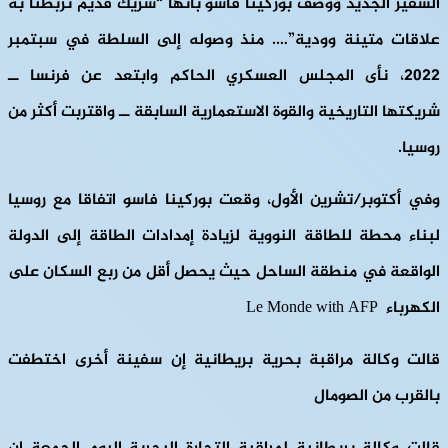
السفير الجديد ووصف بوركينا فاسو بأنها “شريك قديم تربطنا به
علاقات متينة وودية”…. منذ وصوله إلى السلطة في سبتمبر
2022، نأى المجلس العسكري الحاكم وابتعد عن فرنسا ــ
شريكتها التاريخية والقوة الاستعمارية السابقة ــ واقتربت أكثر من
روسيا.
وفي أكتوبر/تشرين الأول، وقعت بوركينا فاسو اتفاقا مع روسيا
لبناء محطة للطاقة النووية لزيادة إمدادات الطاقة إلى الدولة
الواقعة في منطقة الساحل حيث يحصل أقل من ربع السكان على
الكهرباء Le Monde with AFP
قالت وكالة مراقبة بحرية بريطانية إن سفينة أخرى اختطفت
بالقرب من الصومال