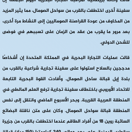
قالت وكالة بريطانية لمراقبة التجارة البحرية اليوم الجمعة إن
سفينة أخرى اختطفت بالقرب من سواحل الصومال، مما يثير المزيد
من المخاوف من عودة القراصنة الصوماليين إلى النشاط مرة أخرى،
بعد مرور ما يقرب من عقد من الزمان على تسببهم في فوضى
للشحن الدولي.
قالت عمليات التجارة البحرية في المملكة المتحدة إن أشخاصًا
مدججين بالسلاح استولوا على سفينة تجارية شراعية بالقرب من
بلدة إيل قبالة ساحل الصومال. وأفادت القوة البحرية التابعة
للاتحاد الأوروبي باختطاف سفينة تجارية ترفع العلم المالطي في
المنطقة العربية القريبة. وبحر الأسبوع الماضي وانتقل إلى نفس
المنطقة قبالة سواحل الصومال. وكان على متن ناقلة البضائع
السائبة روين 18 من أفراد الطاقم عندما اختطفت بالقرب من جزيرة