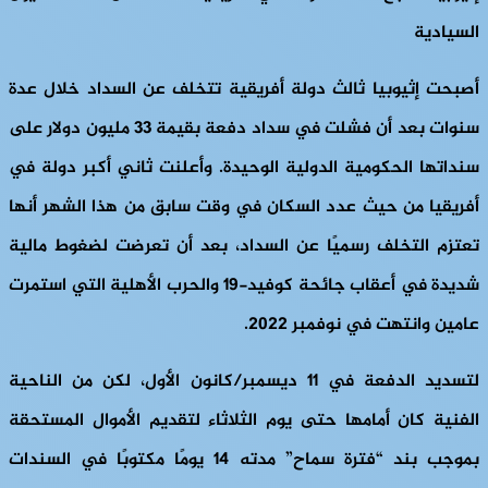
السيادية
أصبحت إثيوبيا ثالث دولة أفريقية تتخلف عن السداد خلال عدة
سنوات بعد أن فشلت في سداد دفعة بقيمة 33 مليون دولار على
سنداتها الحكومية الدولية الوحيدة. وأعلنت ثاني أكبر دولة في
أفريقيا من حيث عدد السكان في وقت سابق من هذا الشهر أنها
تعتزم التخلف رسميًا عن السداد، بعد أن تعرضت لضغوط مالية
شديدة في أعقاب جائحة كوفيد-19 والحرب الأهلية التي استمرت
عامين وانتهت في نوفمبر 2022.
لتسديد الدفعة في 11 ديسمبر/كانون الأول، لكن من الناحية
الفنية كان أمامها حتى يوم الثلاثاء لتقديم الأموال المستحقة
بموجب بند “فترة سماح” مدته 14 يومًا مكتوبًا في السندات