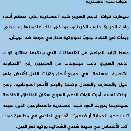
القوات شبه العسكرية
سيطرت قوات الدعم السريع شبه العسكرية على معظم أنحاء
ولاية الجزيرة جنوب الخرطوم، بما في ذلك عاصمتها ود مدني،
وبدأت في التقدم جنوبًا نحو ولاية سنار في حربها ضد الجيش.
وسط تزايد المزاعم عن الانتهاكات التي يرتكبها مقاتلو قوات
الدعم السريع، دعت مجموعات من المدنيين إلى “المقاومة
الشعبية المسلحة” في جميع أنحاء ولايات النيل الأبيض ونهر
النيل والقضارف والشمال وكسلا والبحر الأحمر السودانية. وفي
الوقت نفسه، أمرت قوات الدعم السريع سكان المناطق الخاضعة
لسيطرتها بتزويد القوة شبه العسكرية بالمتطوعين الذين سيتم
تسليحهم “لحماية أراضيهم”…الأسبوع الماضي في مظاهرة ضمت
آلاف الأشخاص في مدينة شندي الشمالية بولاية نهر النيل.