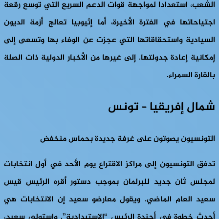
الشعب، استعدادا لمواجهة قوات الدعم السريع التي توسع رقعة
اجتياحاتها في الفترة الأخيرة، أما إثيوبيا تعالج أزمة الديون
السيادية واستحقاقاتها التي عجزت عن الوفاء بها وتسعى إلى
إمكانية إعادة جدولتها. إلى غيرها من الأخبار الدولية ذات الصلة
بالقارة السمراء.
شمال إفريقيا – تونس
التونسيون يصوتون على غرفة جديدة بحماس منخفض
تدفق التونسيون إلى مراكز الاقتراع يوم الأحد في أول انتخابات
لمجلس ثان جديد للبرلمان بموجب دستور أقره الرئيس قيس
سعيد العام الماضي. ويقول معارضو سعيد إن الانتخابات هي
أحدث خطوة في أجندة الرئيس “الاستبدادية”. واستولى سعيد،