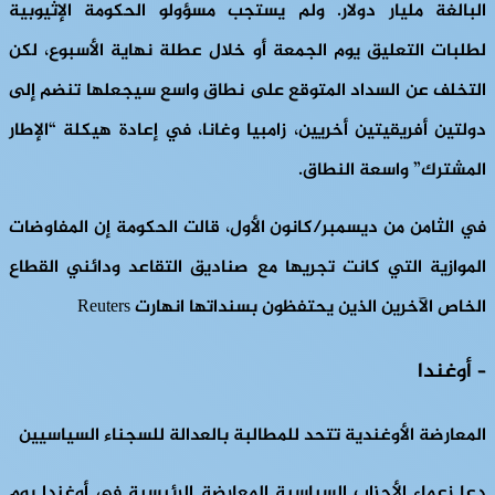
البالغة مليار دولار. ولم يستجب مسؤولو الحكومة الإثيوبية
لطلبات التعليق يوم الجمعة أو خلال عطلة نهاية الأسبوع، لكن
التخلف عن السداد المتوقع على نطاق واسع سيجعلها تنضم إلى
دولتين أفريقيتين أخريين، زامبيا وغانا، في إعادة هيكلة “الإطار
المشترك” واسعة النطاق.
في الثامن من ديسمبر/كانون الأول، قالت الحكومة إن المفاوضات
الموازية التي كانت تجريها مع صناديق التقاعد ودائني القطاع
الخاص الآخرين الذين يحتفظون بسنداتها انهارت Reuters
– أوغندا
المعارضة الأوغندية تتحد للمطالبة بالعدالة للسجناء السياسيين
دعا زعماء الأحزاب السياسية المعارضة الرئيسية في أوغندا يوم