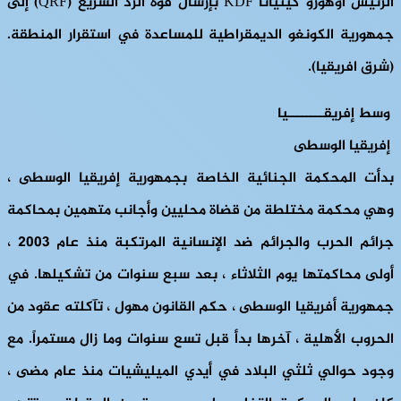
الرئيس أوهورو كينياتا KDF بإرسال قوة الرد السريع (QRF) إلى
جمهورية الكونغو الديمقراطية للمساعدة في استقرار المنطقة.
(شرق افريقيا).
وسط إفريقــــــــيا
إفريقيا الوسطى
بدأت المحكمة الجنائية الخاصة بجمهورية إفريقيا الوسطى ،
وهي محكمة مختلطة من قضاة محليين وأجانب متهمين بمحاكمة
جرائم الحرب والجرائم ضد الإنسانية المرتكبة منذ عام 2003 ،
أولى محاكمتها يوم الثلاثاء ، بعد سبع سنوات من تشكيلها. في
جمهورية أفريقيا الوسطى ، حكم القانون مهول ، تآكلته عقود من
الحروب الأهلية ، آخرها بدأ قبل تسع سنوات وما زال مستمراً. مع
وجود حوالي ثلثي البلاد في أيدي الميليشيات منذ عام مضى ،