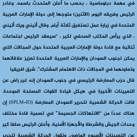
في مهمة دبلوماسية ، بحسب ما أعلن المتحدث باسمه. وغادر
الرئيس وفريقه اليوم (الاثنين) متوجها إلى دولة الإمارات العربية
المتحدة في زيارة عمل تستغرق ثلاثة أيام. وقال أتيني ويك أتيني
، الذي يرأس المكتب الصحفي لكير ، “سيعقد الرئيس اجتماعات
ثنائية مع قادة دولة الإمارات العربية المتحدة حول المجالات التي
يمكن لجنوب السودان والإمارات العربية المتحدة تعزيز علاقاتهما
وتعاونهما في المجالات ذات الاهتمام المشترك”. شرق افريقيا
قال حزب المعارضة الرئيسي في جنوب السودان إنه غير راض عن
التعيينات الأخيرة في هيكل قيادة القوات المسلحة الموحدة.
قالت الحركة الشعبية لتحرير السودان المعارضة (SPLM-IO) إن
هناك عددًا من “الانتهاكات الجسيمة” في تسمية قادة مختلف
وحدات الجيش والشرطة والأجهزة الأمنية. وأعلن الرئيس سلفا كير
عن التعيينات الأسبوع الماضي. وتقول الحركة الشعبية لتحرير