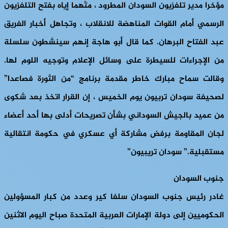
مؤخرا مدير تلفزيون السودان المطرود ، متّهما إياه بفتح التلفزيون
الرسمي أمام القوات المناهضة للانقلاب ، وتجاهل أخبار الفريق
عبد الفتاح البرهان. كما قال أبو هاجة إنهم سينشطون سلسلة
من الإجراءات للسيطرة على وسائل الإعلام وتوجيه اللوم لها.
وقالت سماح مبارك خاطر مقدمة برنامج “من الثورة فصاعدا”
لصحيفة سودان تربيون يوم الخميس ، إن القرار اتخذ بعد شكوى
من عميد بالجيش السوداني بشأن تصريحات أدلى بها أحد أعضاء
لجان المقاومة برفض مشاركة أي عسكري في حكومة انتقالية
مستقبلية.” سودان تريبيون”
جنوب السودان
غادر رئيس جنوب السودان سلفا كير وعدد من كبار المسؤولين
الحكوميين إلى دولة الإمارات العربية المتحدة صباح اليوم الاثنين