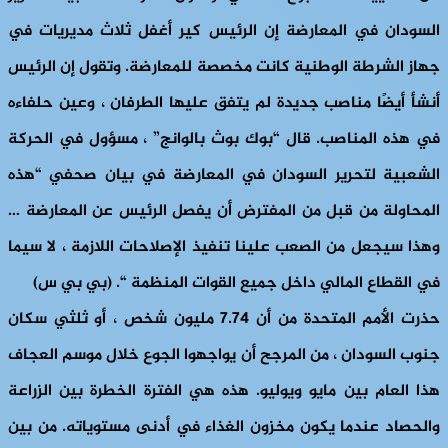
السودان في المعارضة إن الرئيس كير أغفل ثلاث مديريات في
جهاز الشرطة الوطنية كانت مخصصة للمعارضة. وتقول إن الرئيس
أنشأ أيضًا مناصب جديدة لم يتفق عليها الطرفان ، وعين حلفاءه
في هذه المناصب. قال “بوك بوث بالوانج” ، مسؤول في الحركة
الشعبية لتحرير السودان في المعارضة في بيان صحفي “هذه
المحاولة من قبل من المفترض أن يفصل الرئيس عن المعارضة …
وهذا سيجعل من الصعب علينا تنفيذ الإصلاحات اللازمة ، لا سيما
في القطاع المالي داخل جميع القوات المنظمة “. (بي بي س)
حذرت الأمم المتحدة من أن 7.74 مليون شخص ، أو ثلثي سكان
جنوب السودان ، من المرجح أن يواجهوا الجوع خلال موسم العجاف
هذا العام بين مايو ويوليو. هذه هي الفترة الخطرة بين الزراعة
والحصاد عندما يكون مخزون الغذاء في أدنى مستوياته. من بين