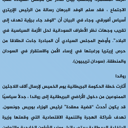
الاجتماع ، فقد سلم الوفد البرهان رسالة من الرئيس الإريتري
أسياس أفورقي. وجاء في البيان أن “الوفد جاء برؤية تهدف إلى
تقريب وجهات نظر الأطراف السودانية لحل الأزمة السياسية في
البلاد”. وأوضح المجلس السيادي أن المبادرة جاءت انطلاقا من
حرص إريتريا ورغبتها في إرساء الأمن والاستقرار في السودان
والمنطقة. (سودان تريبيون).
رواندا
أثارت خطة الحكومة البريطانية يوم الخميس لإرسال آلاف اللاجئين
الممنوعين من دخول الأراضي البريطانية إلى رواندا ، جدلاً سياسيًا
قد يكون أحدث “قضية معقدة” لرئيس الوزراء بوريس جونسون.
تهدف شراكة الهجرة والتنمية الاقتصادية التي وقعتها وزيرة
الداخلية البريطانية بريتي باتيل ووزير الشؤون الخارجية والتعاون