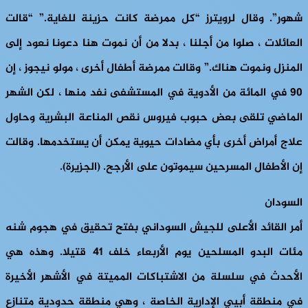
شهور”. وقال لرويترز “كل ممرضة كانت حزينة للغاية.” “قالت
العائلات ، صلوا من أجلنا ، بدلا من أن نموت هنا دعونا نعود إلى
المنزل ونموت هناك.” وقالت ممرضة أطفال أخرى ، مولو نيجوز ، إن
90 في المائة من الأدوية في المستشفى نفد منها ، لكن الشهر
الماضي تلقى بعض حبوب فيروس نقص المناعة البشرية وحاول
علاج أمراض أخرى بأي مضادات حيوية يمكن أن يستخدمها. وقالت
إن الأطفال المسرحين سيموتون على الأرجح. (الجزيرة).
السودان
أمر القائد الأعلى للجيش السوداني بفتح تحقيق في هجوم شنه
مئات البدو المسلحين يوم الأربعاء خلف 41 قتيلا. وهذه هي
الأحدث في سلسلة من الاشتباكات المميتة في الأشهر الأخيرة
في منطقة أبيي الإدارية الخاصة ، وهي منطقة حدودية متنازع