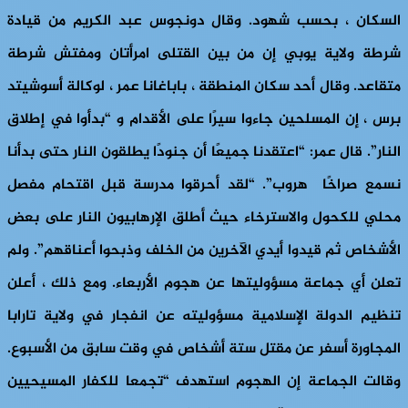
السكان ، بحسب شهود. وقال دونجوس عبد الكريم من قيادة
شرطة ولاية يوبي إن من بين القتلى امرأتان ومفتش شرطة
متقاعد. وقال أحد سكان المنطقة ، باباغانا عمر ، لوكالة أسوشيتد
برس ، إن المسلحين جاءوا سيرًا على الأقدام و “بدأوا في إطلاق
النار”. قال عمر: “اعتقدنا جميعًا أن جنودًا يطلقون النار حتى بدأنا
نسمع صراخًا هروب”. “لقد أحرقوا مدرسة قبل اقتحام مفصل
محلي للكحول والاسترخاء حيث أطلق الإرهابيون النار على بعض
الأشخاص ثم قيدوا أيدي الآخرين من الخلف وذبحوا أعناقهم”. ولم
تعلن أي جماعة مسؤوليتها عن هجوم الأربعاء. ومع ذلك ، أعلن
تنظيم الدولة الإسلامية مسؤوليته عن انفجار في ولاية تارابا
المجاورة أسفر عن مقتل ستة أشخاص في وقت سابق من الأسبوع.
وقالت الجماعة إن الهجوم استهدف “تجمعا للكفار المسيحيين