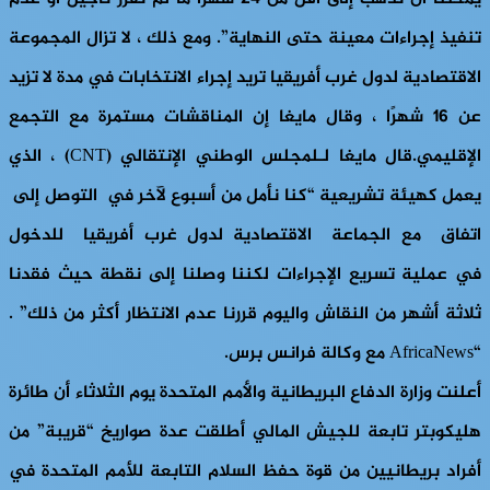
تنفيذ إجراءات معينة حتى النهاية”. ومع ذلك ، لا تزال المجموعة
الاقتصادية لدول غرب أفريقيا تريد إجراء الانتخابات في مدة لا تزيد
عن 16 شهرًا ، وقال مايغا إن المناقشات مستمرة مع التجمع
الإقليمي.قال مايغا لـلمجلس الوطني الإنتقالي (CNT) ، الذي
يعمل كهيئة تشريعية “كنا نأمل من أسبوع لآخر في التوصل إلى
اتفاق مع الجماعة الاقتصادية لدول غرب أفريقيا للدخول
في عملية تسريع الإجراءات لكننا وصلنا إلى نقطة حيث فقدنا
ثلاثة أشهر من النقاش واليوم قررنا عدم الانتظار أكثر من ذلك” .
“AfricaNews مع وكالة فرانس برس.
أعلنت وزارة الدفاع البريطانية والأمم المتحدة يوم الثلاثاء أن طائرة
هليكوبتر تابعة للجيش المالي أطلقت عدة صواريخ “قريبة” من
أفراد بريطانيين من قوة حفظ السلام التابعة للأمم المتحدة في