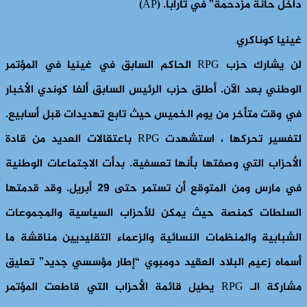
داخل حانة مزدحمة” في تارابا. (AP)
غينيا كوناكري
لن يشارك حزب RPG الحاكم السابق في غينيا في المؤتمر
الوطني بعد الآن. أطلق حزب الرئيس السابق ألفا كوندي الأخبار
في وقت متأخر من يوم الخميس حيث تابع تهديدات قبل أسابيع.
لتفسير تحركها ، استشهدت RPG باعتقالات العديد من قادة
الأحزاب التي وصفتها بأنها تعسفية. بدأت الاجتماعات الوطنية
في مارس ومن المتوقع أن تستمر حتى 29 أبريل. وقد قدمتها
السلطات كمنصة حيث يمكن للأحزاب السياسية والمجموعات
الشبابية والمنظمات النسائية والزعماء التقليديين مناقشة ما
أسماه زعيم البلاد العقيد دومبوي “إطار مؤسسي جديد” تعليق
مشاركة الـ RPG يطيل قائمة الأحزاب التي قاطعت المؤتمر