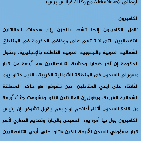
الوطني. (AfricaNews مع وكالة فرانس برس).
الكاميرون
تقول الكاميرون إنها تشعر بالحزن إزاء هجمات المقاتلين
الانفصاليين التي لا تنتهي على موظفي الحكومة في المناطق
الشمالية الغربية والجنوبية الغربية الناطقة بالإنجليزية. وتقول
الحكومة إن آخر ضحايا وحشية الانفصاليين هم أربعة من كبار
مسؤولي السجون في المنطقة الشمالية الغربية ، الذين قتلوا يوم
الثلاثاء على أيدي المقاتلين. دبن تشوفوا هو حاكم المنطقة
الشمالية الغربية. ويقول إن المقاتلين قتلوا وتشوهت جثث أربعة
من قادة السجون أثناء أدائهم لواجبهم. يقول تشوفوا إن رئيس
الكاميرون بول بيا أمره يوم الخميس بالزيارة وتقديم التعازي لأسر
كبار مسؤولي السجن الأربعة الذين قتلوا على أيدي الانفصاليين