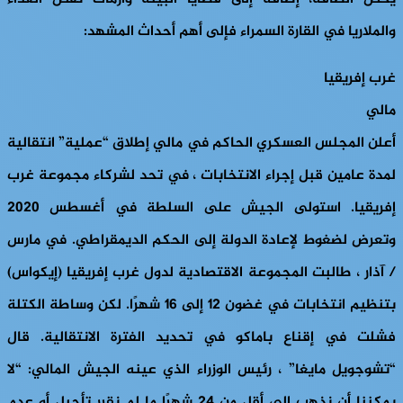
والملاريا في القارة السمراء فإلى أهم أحداث المشهد:
غرب إفريقيا
مالي
أعلن المجلس العسكري الحاكم في مالي إطلاق “عملية” انتقالية
لمدة عامين قبل إجراء الانتخابات ، في تحد لشركاء مجموعة غرب
إفريقيا. استولى الجيش على السلطة في أغسطس 2020
وتعرض لضغوط لإعادة الدولة إلى الحكم الديمقراطي. في مارس
/ آذار ، طالبت المجموعة الاقتصادية لدول غرب إفريقيا (إيكواس)
بتنظيم انتخابات في غضون 12 إلى 16 شهرًا. لكن وساطة الكتلة
فشلت في إقناع باماكو في تحديد الفترة الانتقالية. قال
“تشوجويل مايغا” ، رئيس الوزراء الذي عينه الجيش المالي: “لا
يمكننا أن نذهب إلى أقل من 24 شهرًا ما لم نقرر تأجيل أو عدم