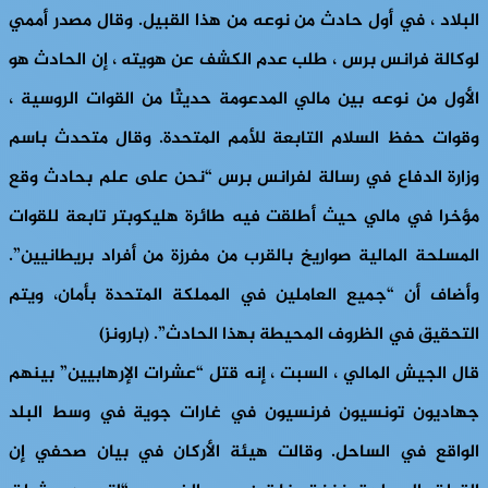
البلاد ، في أول حادث من نوعه من هذا القبيل. وقال مصدر أممي
لوكالة فرانس برس ، طلب عدم الكشف عن هويته ، إن الحادث هو
الأول من نوعه بين مالي المدعومة حديثًا من القوات الروسية ،
وقوات حفظ السلام التابعة للأمم المتحدة. وقال متحدث باسم
وزارة الدفاع في رسالة لفرانس برس “نحن على علم بحادث وقع
مؤخرا في مالي حيث أطلقت فيه طائرة هليكوبتر تابعة للقوات
المسلحة المالية صواريخ بالقرب من مفرزة من أفراد بريطانيين”.
وأضاف أن “جميع العاملين في المملكة المتحدة بأمان، ويتم
التحقيق في الظروف المحيطة بهذا الحادث”. (بارونز)
قال الجيش المالي ، السبت ، إنه قتل “عشرات الإرهابيين” بينهم
جهاديون تونسيون فرنسيون في غارات جوية في وسط البلد
الواقع في الساحل. وقالت هيئة الأركان في بيان صحفي إن