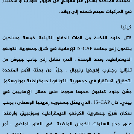
المملكة المتحدة بشكل غير قانوني عن طريق القوارب أو الاختباء
في المركبات سيتم شحنه إلى رواند.
كينيا
قتل جنود النخبة من قوات الدفاع الكينية خمسة مسلحين
ينتمون إلى جماعة IS-CAP الإرهابية في شرق جمهورية الكونغو
الديمقراطية. وتعد الوحدة ، التي تقاتل إلى جانب جيوش من
تنزانيا وجنوب إفريقيا ونيبال ، جزءًا من بعثة الأمم المتحدة
لتحقيق الاستقرار في جمهورية الكونغو الديمقراطية (مونوسكو).
وشن جنود كينيون هجوما هجوما على معقل الإرهابيين في
بيني. كان IS-CAP ، الذي يمثل جمهورية إفريقيا الوسطى ، يرهب
سكان شرق جمهورية الكونغو الديمقراطية وموزمبيق وأوغندا
على مدار السنوات الخمس الماضية. في العام الماضي ، أمر