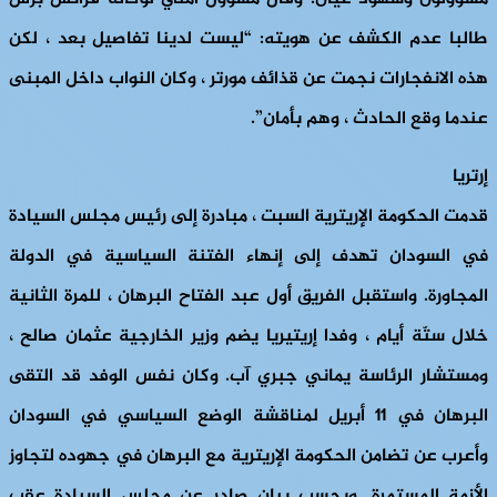
طالبا عدم الكشف عن هويته: “ليست لدينا تفاصيل بعد ، لكن
هذه الانفجارات نجمت عن قذائف مورتر ، وكان النواب داخل المبنى
عندما وقع الحادث ، وهم بأمان”.
إرتريا
قدمت الحكومة الإريترية السبت ، مبادرة إلى رئيس مجلس السيادة
في السودان تهدف إلى إنهاء الفتنة السياسية في الدولة
المجاورة. واستقبل الفريق أول عبد الفتاح البرهان ، للمرة الثانية
خلال ستّة أيام ، وفدا إريتيريا يضم وزير الخارجية عثمان صالح ،
ومستشار الرئاسة يماني جبري آب. وكان نفس الوفد قد التقى
البرهان في 11 أبريل لمناقشة الوضع السياسي في السودان
وأعرب عن تضامن الحكومة الإريترية مع البرهان في جهوده لتجاوز
الأزمة المستمرة. وبحسب بيان صادر عن مجلس السيادة عقب