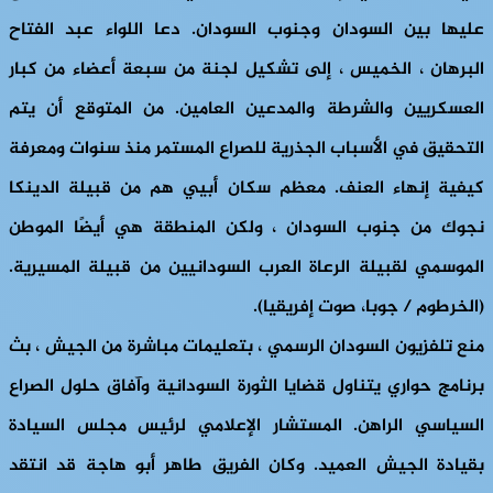
عليها بين السودان وجنوب السودان. دعا اللواء عبد الفتاح
البرهان ، الخميس ، إلى تشكيل لجنة من سبعة أعضاء من كبار
العسكريين والشرطة والمدعين العامين. من المتوقع أن يتم
التحقيق في الأسباب الجذرية للصراع المستمر منذ سنوات ومعرفة
كيفية إنهاء العنف. معظم سكان أبيي هم من قبيلة الدينكا
نجوك من جنوب السودان ، ولكن المنطقة هي أيضًا الموطن
الموسمي لقبيلة الرعاة العرب السودانيين من قبيلة المسيرية.
(الخرطوم / جوبا، صوت إفريقيا).
منع تلفزيون السودان الرسمي ، بتعليمات مباشرة من الجيش ، بث
برنامج حواري يتناول قضايا الثورة السودانية وآفاق حلول الصراع
السياسي الراهن. المستشار الإعلامي لرئيس مجلس السيادة
بقيادة الجيش العميد. وكان الفريق طاهر أبو هاجة قد انتقد