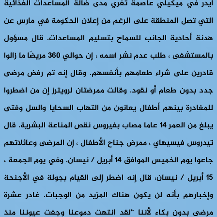
آيدر في ميكيلي عاصمة تغري مدى ضآلة المساعدات الغذائية
التي تصل المنطقة على الرغم من إعلان الحكومة في مارس عن
هدنة أحادية الجانب للسماح بتسليم المساعدات. قال مسؤول
بالمستشفى ، طلب عدم نشر اسمه ، إن حوالي 360 مريضًا ما زالوا
قادرين على شراء طعامهم بأنفسهم. وقال إنه تم رفض مرضى
جدد بدون طعام أو نقود. وقالت ممرضتان لرويترز إن من اضطروا
للمغادرة بينهم أطفال يعانون من التهاب السحايا والسل وفتى
يبلغ من العمر 14 عاما مصاب بفيروس نقص المناعة البشرية. قال
تيدروس فيسيهاي ، ممرض جناح الأطفال ، إن المرضى وعائلاتهم
جاعوا يوم الخميس الموافق 14 أبريل / نيسان. وفي يوم الجمعة ،
15 أبريل / نيسان، قال إنه اضطر إلى القيام بجولة في الأجنحة
وإخبارهم بأنه لن يكون هناك المزيد من الوجبات. غادر عشرة
مرضى بدون بكاء لأننا “لقد انتهت دموعنا وجفت عيوننا منذ