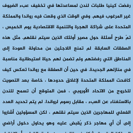
رفضت كينيا طلبات لندن لمساعدتها في تخفيف عبء الضيوف
غير المرغوب فيهم. وفي الوقت الذي وقعت فيه رواندا والمملكة
المتحدة على شراكة الهجرة والتنمية الاقتصادية يوم الخميس ،
تمّ طرح أسئلة حول مصير أولئك الذين سيتم نقلهم. مثل هذه
الصفقات السابقة لم تمنع اللاجئين من محاولة العودة إلى
المناطق التي رفضتهم ولم تضمن لهم حياة استيطانية مناسبة
في منازلهم الجديدة. في حين أن الصفقة مع رواندا تعكس كيف
كافحت المملكة المتحدة لإغلاق حدودها ، خاصة بعد التصويت
للخروج من الاتحاد الأوروبي ، فمن المتوقع أن تسمح للندن
بالاستغناء عن العبء ، مقابل رسوم لرواندا. لم يتم تحديد العدد
الفعلي للمهاجرين الذين سيتم نقلهم ، لكن المسؤولين أشاروا
إلى أن أي مهاجر ذكر يُقبض عليه وهو يحاول دخول أراضي