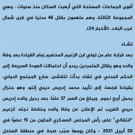
أقوى الجماعات المسلحة التي أرهبت السكان منذ سنوات ، وهي
المجموعة الثالثة. وهم متهمون بقتل 46 مدنيا في قرى شمال
غرب البلاد. (الأخبار 24).
تش
ـاد
بعد قرابة عام من تولي ابن الزعيم المخضرم زمام القيادة بعد وفاة
والده وهو يقاتل المتمردين يبدو أن احتمالات العودة السريعة إلى
الحكم المدني في تشاد بدأت تتلاشى. سارع المجتمع الدولي،
بقيادة فرنسا، إلى تأييد محمد إدريس ديبي إتنو، وهو جنرال
يحمل أربع نجوم ويبلغ من العمر 37 عامًا. بعد رحيل والده إدريس
ديبي الغريب تم الإعلان عن وفاة والده وخلافة نجله كزعيم
“انتقالي” على رأس المجلس العسكري المكون من 15 عضوًا في
20 أبريل 2021 – وكان يومها سبّب ضجة في منطقة الساحل