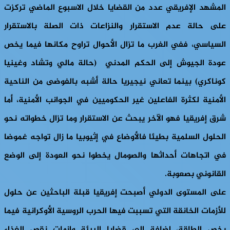
المشهد الإفريقي عدد من القضايا خلال الاسبوع الماضي تركزت
على حالة عدم الاستقرار والنزاعات ذات الصلة بالاستقرار
السياسي، ففي الغرب ما تزال الأحوال تراوح مكانها فيما يخص
عودة الجيوش إلى الحكم المدني (حالة مالي وتشاد وغينيا
كوناكري) بينما تعاني نيجيريا حالة أشبه بالفوضى من الناحية
الأمنية لكثرة الفاعلين غير الحكوميين في الجوانب الأمنية، أما
شرق إفريقيا فهو الآخر يبحث عن الاستقرار وما تزال خطواته نحو
الحلول السلمية بطيئا فالأوضاع في إثيوبيا ما زال تواجه غموضا
في اتجاهات أحداثها والصومال يخطوا نحو العودة إلى الوضع
القانوني بصعوبة.
على المستوى الدولي أصبحت إفريقيا قبلة الباحثين عن حلول
للأزمات الخانقة التي تسببت فيها الحرب الروسية الأوكرانية فيما
يخص الطاقة، إضافة إلى قضايا البيئة وازمات نقص الغذاء