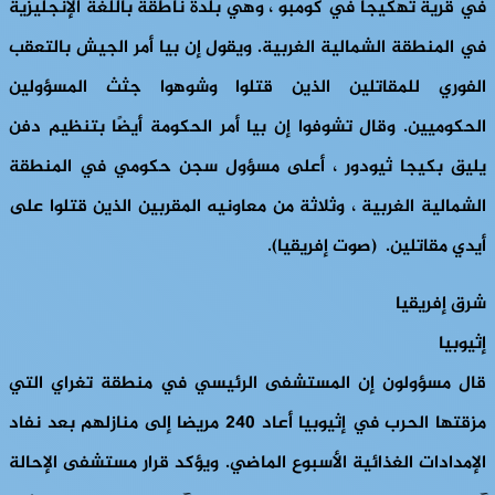
في قرية تهكيجا في كومبو ، وهي بلدة ناطقة باللغة الإنجليزية
في المنطقة الشمالية الغربية. ويقول إن بيا أمر الجيش بالتعقب
الفوري للمقاتلين الذين قتلوا وشوهوا جثث المسؤولين
الحكوميين. وقال تشوفوا إن بيا أمر الحكومة أيضًا بتنظيم دفن
يليق بكيجا ثيودور ، أعلى مسؤول سجن حكومي في المنطقة
الشمالية الغربية ، وثلاثة من معاونيه المقربين الذين قتلوا على
أيدي مقاتلين. (صوت إفريقيا).
شرق إفريقيا
إثيوبيا
قال مسؤولون إن المستشفى الرئيسي في منطقة تغراي التي
مزقتها الحرب في إثيوبيا أعاد 240 مريضا إلى منازلهم بعد نفاد
الإمدادات الغذائية الأسبوع الماضي. ويؤكد قرار مستشفى الإحالة