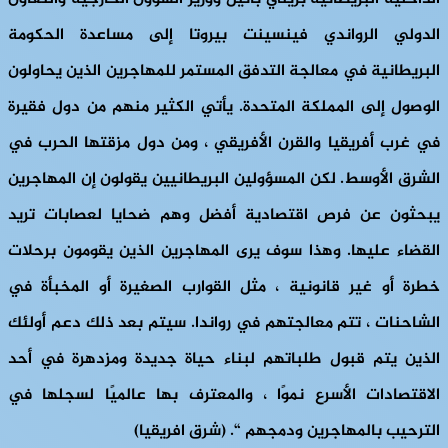
الدولي الرواندي فينسينت بيروتا إلى مساعدة الحكومة
البريطانية في معالجة التدفق المستمر للمهاجرين الذين يحاولون
الوصول إلى المملكة المتحدة. يأتي الكثير منهم من دول فقيرة
في غرب أفريقيا والقرن الأفريقي ، ومن دول مزقتها الحرب في
الشرق الأوسط. لكن المسؤولين البريطانيين يقولون إن المهاجرين
يبحثون عن فرص اقتصادية أفضل وهم ضحايا لعصابات تريد
القضاء عليها. وهذا سوف يرى المهاجرين الذين يقومون برحلات
خطرة أو غير قانونية ، مثل القوارب الصغيرة أو المخبأة في
الشاحنات ، تتم معالجتهم في رواندا. سيتم بعد ذلك دعم أولئك
الذين يتم قبول طلباتهم لبناء حياة جديدة ومزدهرة في أحد
الاقتصادات الأسرع نموًا ، والمعترف بها عالميًا لسجلها في
الترحيب بالمهاجرين ودمجهم “. (شرق افريقيا)