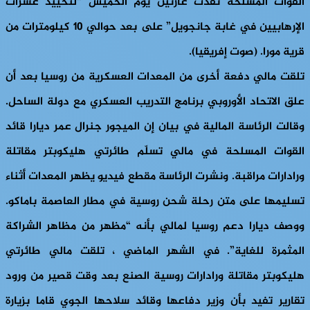
القوات المسلحة نفذت غارتين يوم الخميس “لتحييد عشرات
الإرهابيين في غابة جانجويل” على بعد حوالي 10 كيلومترات من
قرية مورا. (صوت إفريقيا).
تلقت مالي دفعة أخرى من المعدات العسكرية من روسيا بعد أن
علق الاتحاد الأوروبي برنامج التدريب العسكري مع دولة الساحل.
وقالت الرئاسة المالية في بيان إن الميجور جنرال عمر ديارا قائد
القوات المسلحة في مالي تسلّم طائرتي هليكوبتر مقاتلة
ورادارات مراقبة. ونشرت الرئاسة مقطع فيديو يظهر المعدات أثناء
تسليمها على متن رحلة شحن روسية في مطار العاصمة باماكو.
ووصف ديارا دعم روسيا لمالي بأنه “مظهر من مظاهر الشراكة
المثمرة للغاية”. في الشهر الماضي ، تلقت مالي طائرتي
هليكوبتر مقاتلة ورادارات روسية الصنع بعد وقت قصير من ورود
تقارير تفيد بأن وزير دفاعها وقائد سلاحها الجوي قاما بزيارة