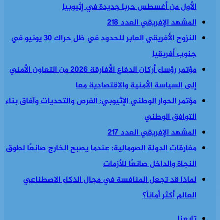
الأول من أغسطس حربا جديدة في إثيوبيا
المشهد الإفريقي العدد 218
النزوح الأفريقي العابر للحدود في ظل حراك 30 يونيو في
جنوب أفريقيا
مؤتمر رؤساء أركان الدفاع الأفارقة 2026 من التعاون الأمني
إلى السياسة الأمنية والاقتصادية معا
مؤتمر الحوار الوطني الإثيوبي: الفرص والتحديات وآفاق بناء
التوافق الوطني
المشهد الإفريقي العدد 217
مفارقات الدولة الصومالية: عندما يصبح الخارج صانعًا لطوق
النجاة والداخل صانعًا للأزمات
لماذا قد تجعل المنافسة في مجال الذكاء الاصطناعي
العالم أكثر أماناً؟
تابعنا