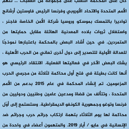
كان على المحكمة التغلب على مجموعة من العقبات … تتهم
الأمم المتحدة والاتحاد الأوروبي وفرنسا الرئيس فاوستين أرشانج
تواديرا بالتمسك بموسكو وروسيا شركة الأمن الخاصة فاجنر ،
واستغلال ثروات بلاده المعدنية الهائلة مقابل حمايتها من
المتمردين. في حين أشاد البعض بالمحكمة باعتبارها نموذجًا
للعدالة الأولية للتصدير إلى دول أخرى تعاني من الحرب الأهلية ،
يشك البعض الآخر في فعاليتها الفعلية. الانتقاد الرئيسي هو
أنها كانت بطيئة في فتح أول محاكمة لثلاثة من مجرمي الحرب
المزعومين. تم إنشاء المحكمة في عام 2015 بدعم من الأمم
المتحدة ، وتتألف من قضاة ومدعين عامين وطنيين ودوليين من
فرنسا وتوغو وجمهورية الكونغو الديمقراطية. وستستمع إلى أوّل
محاكمة لها يوم الثلاثاء بتهمة ارتكاب جرائم حرب وجرائم ضد
الإنسانية في مايو / أيار 2019. والمتهمون أعضاء في واحدة من