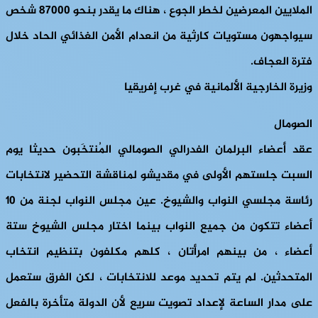
الملايين المعرضين لخطر الجوع ، هناك ما يقدر بنحو 87000 شخص
سيواجهون مستويات كارثية من انعدام الأمن الغذائي الحاد خلال
فترة العجاف.
وزيرة الخارجية الألمانية في غرب إفريقيا
الصومال
عقد أعضاء البرلمان الفدرالي الصومالي المُنتخَبون حديثا يوم
السبت جلستهم الأولى في مقديشو لمناقشة التحضير لانتخابات
رئاسة مجلسي النواب والشيوخ. عين مجلس النواب لجنة من 10
أعضاء تتكون من جميع النواب بينما اختار مجلس الشيوخ ستة
أعضاء ، من بينهم امرأتان ، كلهم مكلفون بتنظيم انتخاب
المتحدثين. لم يتم تحديد موعد للانتخابات ، لكن الفرق ستعمل
على مدار الساعة لإعداد تصويت سريع لأن الدولة متأخرة بالفعل