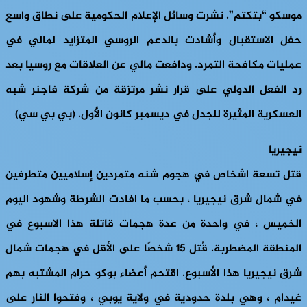
موسكو “بتكتم”. نشرت وسائل الإعلام الحكومية على نطاق واسع
حفل الاستقبال وأشادت بالدعم الروسي المتزايد لمالي في
عمليات مكافحة التمرد. ودافعت مالي عن العلاقات مع روسيا بعد
رد الفعل الدولي على قرار نشر مرتزقة من شركة فاجنر شبه
العسكرية المثيرة للجدل في ديسمبر كانون الأول. (بي بي سي)
نيجيريا
قتل تسعة اشخاص في هجوم شنه متمردين إسلاميين متطرفين
في شمال شرق نيجيريا ، بحسب ما افادت الشرطة وشهود اليوم
الخميس ، في واحدة من عدة هجمات قاتلة هذا الاسبوع في
المنطقة المضطربة. قُتل 15 شخصًا على الأقل في هجمات شمال
شرق نيجيريا هذا الأسبوع. اقتحم أعضاء بوكو حرام المشتبه بهم
غيدام ، وهي بلدة حدودية في ولاية يوبي ، وفتحوا النار على