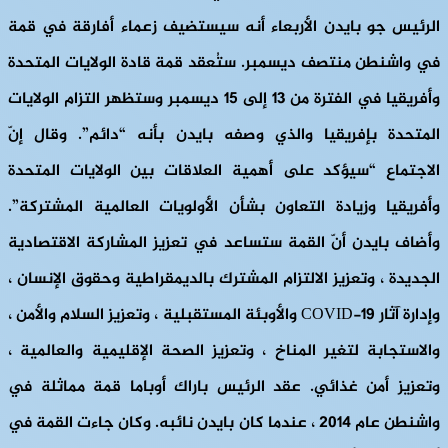
الرئيس جو بايدن الأربعاء أنه سيستضيف زعماء أفارقة في قمة
في واشنطن منتصف ديسمبر. ستُعقد قمة قادة الولايات المتحدة
وأفريقيا في الفترة من 13 إلى 15 ديسمبر وستظهر التزام الولايات
المتحدة بإفريقيا والذي وصفه بايدن بأنه “دائم”. وقال إنّ
الاجتماع “سيؤكد على أهمية العلاقات بين الولايات المتحدة
وأفريقيا وزيادة التعاون بشأن الأولويات العالمية المشتركة”.
وأضاف بايدن أنّ القمة ستساعد في تعزيز المشاركة الاقتصادية
الجديدة ، وتعزيز الالتزام المشترك بالديمقراطية وحقوق الإنسان ،
وإدارة آثار COVID-19 والأوبئة المستقبلية ، وتعزيز السلام والأمن ،
والاستجابة لتغير المناخ ، وتعزيز الصحة الإقليمية والعالمية ،
وتعزيز أمن غذائي. عقد الرئيس باراك أوباما قمة مماثلة في
واشنطن عام 2014 ، عندما كان بايدن نائبه. وكان جاءت القمة في