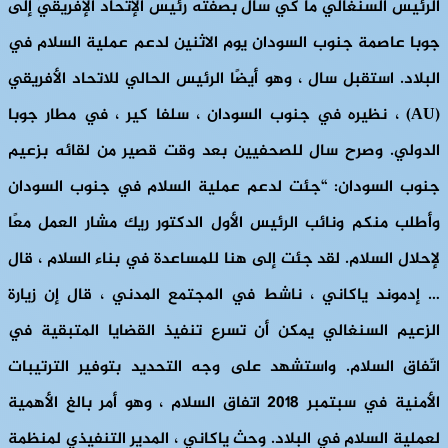
الرئيس السنغالي ما كي سال بصفته رئيس الإتحاد الإفريقيّ إلى
جوبا عاصمة جنوب السودان يوم الاثنين لدعم عملية السلام في
البلاد. استقبل سال ، وهو أيضًا الرئيس الحالي للاتحاد الأفريقي
(AU)
، نظيره في جنوب السودان ، سلفا كير ، في مطار جوبا
الدولي. وصرح سال للصحفيين بعد وقت قصير من لقائه بزعيم
جنوب السودان: “جئت لدعم عملية السلام في جنوب السودان
وأطلب منكم ونائب الرئيس الأول الدكتور ريك مشار العمل معًا
لإحلال السلام. لقد جئت إلى هنا للمساعدة في بناء السلام ، قال
… إدموند ياكاني ، ناشط في المجتمع المدني ، قال إن زيارة
الزعيم السنغالي يمكن أن تسرع تنفيذ القضايا المتبقية في
اتّفاق السلام. واستشهد على وجه التحديد بتوفير الترتيبات
الأمنية في سبتمبر 2018 اتفاق السلام ، وهو أمر بالغ الأهمية
لعملية السلام في البلاد. وحث ياكاني ، المدير التنفيذي لمنظمة