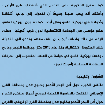
كما نهنئ الحكومة على التقدم الذي شهدناه على الأرض ،
وأعتقد أنه يجب علينا جميعًا أن نتحرك إلى جانب أشقائنا
وأخواتنا في بوركينا فاسو وقال أيضا: كما تعلمون بوركينا فاسو
عضو مؤسس في الجماعة الاقتصادية لدول غرب أفريقيا ، وعلى
الرغم من ذلك واضاف “يجب ان نقف معهم وندعو الى التعبئة
خلف الحكومة الانتقالية، منذ عام 2015 مثل جيرانها النيجر ومالي
، وقعت بوركينا فاسو في دوامة من العنف المنسوب إلى الحركات
الجهادية المسلحة (أفريكا نيوز).
الشؤون الإقليمية
ملتقى الخبراء حول أمن البحر الأحمر وخليج عدن ومنطقة القرن
الإفريقي.
اختتمت بالعاصمة الكينية نيروبي أعمال ملتقى الخبراء
حول أمن البحر الأحمر وخليج عدن ومنطقة القرن الإفريقي
(الفرص