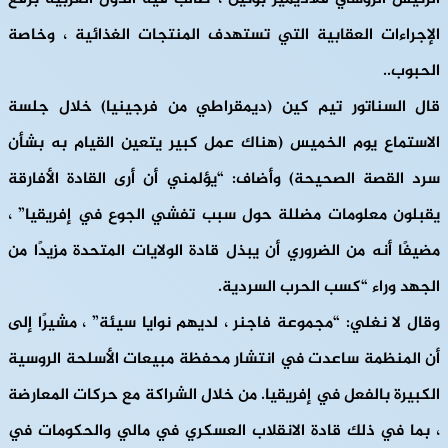
الإجراءات العقابية التي تستهدف المنتجات الغذائية ، وخاصة
الحبوب..
قال السناتور تيم كين
(ديمقراطي من فرجينيا)
خلال جلسة
الاستماع يوم الخميس
(هناك عمل كبير يتعين القيام به بشأن
سرد القصة الصحيحة)
وأضاف: “يؤلمني أن أرى القادة الأفارقة
يقبلون معلومات مضللة حول سبب تفشي الجوع في إفريقيا” ،
مضيفًا أنه من الضروري أن يبذل قادة الولايات المتحدة مزيدًا من
الجهد وراء “كسب الحرب السردية.
وقال لا نغلي: “مجموعة فاجنر ، لديهم نوايا سيئة” ، مشيرًا إلى
أن المنظمة ساعدت في انتشار محفظة مبيعات الأسلحة الروسية
الكبيرة بالفعل في إفريقيا. من خلال الشراكة مع حركات المعارضة
، بما في ذلك قادة الانقلاب العسكري في مالي والحكومات في