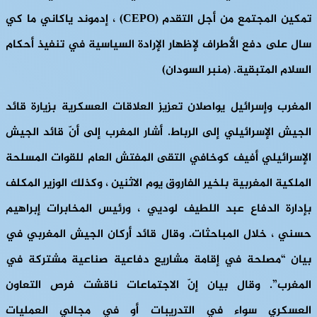
تمكين المجتمع من أجل التقدم
(CEPO)
، إدموند ياكاني ما كي
سال على دفع الأطراف لإظهار الإرادة السياسية في تنفيذ أحكام
السلام المتبقية. (منبر السودان)
المغرب وإسرائيل يواصلان تعزيز العلاقات العسكرية بزيارة قائد
الجيش الإسرائيلي إلى الرباط.
أشار المغرب إلى أنّ قائد الجيش
الإسرائيلي أفيف كوخافي التقى المفتش العام للقوات المسلحة
الملكية المغربية بلخير الفاروق يوم الاثنين ، وكذلك الوزير المكلف
بإدارة الدفاع عبد اللطيف لوديي ، ورئيس المخابرات إبراهيم
حسني ، خلال المباحثات. وقال قائد أركان الجيش المغربي في
بيان “مصلحة في إقامة مشاريع دفاعية صناعية مشتركة في
المغرب”. وقال بيان إنّ الاجتماعات ناقشت فرص التعاون
العسكري سواء في التدريبات أو في مجالي العمليات