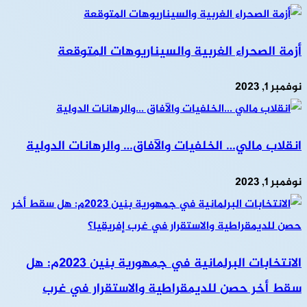
أزمة الصحراء الغربية والسيناريوهات المتوقعة
نوفمبر 1, 2023
انقلاب مالي… الخلفيات والآفاق… والرهانات الدولية
نوفمبر 1, 2023
الانتخابات البرلمانية في جمهورية بنين 2023م: هل
سقط أخر حصن للديمقراطية والاستقرار في غرب