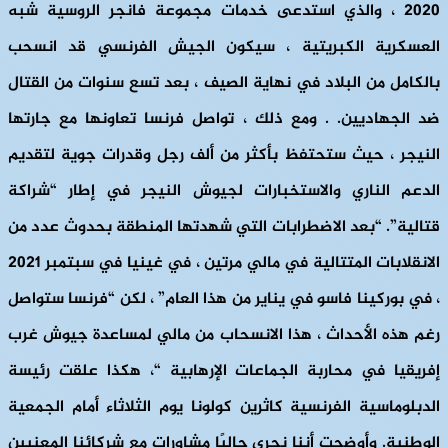
2020 ، والذي استدعى خدمات مجموعة فانجر الروسية شبه
العسكرية الكبريتية ، سيكون الجيش الفرنسي قد انسحب
بالكامل من البلاد في نهاية الصيف ، بعد تسع سنوات من القتال
ضد الجهاديين. . ومع ذلك ، تواصل فرنسا تعاونها مع جارتها
النيجر ، حيث ستحتفظ بأكثر من ألف رجل وقدرات جوية لتقديم
الدعم الناري والاستخبارات لجيوش النيجر في إطار “شراكة
قتالية”. “بعد الاضطرابات التي شهدتها المنطقة بحدوث عدد من
الانقلابات المتتالية في مالي مرتين ، في غينيا في سبتمبر 2021
، في بوركينا فاسو في يناير من هذا العام” ، لكن “فرنسا ستواصل
رغم هذه الأحداث ، هذا الانسحاب من مالي لمساعدة جيوش غرب
إفريقيا في محاربة الجماعات الإرهابية “، هكذا علقت رئيسة
الدبلوماسية الفرنسية كاثرين كولونا يوم الثلاثاء أمام الجمعية
الوطنية. وأوضحت أننا نجري حاليًا مشاورات مع شركائنا المعنيين