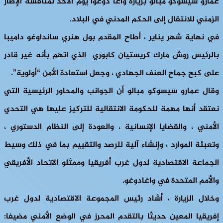
عمارو سيسوكو مبالو بزيارة واغا دوغوا يوم الأحد لمناقشة الإطار
الزمني للانتقال إلى الحكم المدني في البلاد.
في نهاية شهر يناير ، أطاح المقدم بول هنري سانداوغو داميبا
بالرئيس روش مارك كريستيان كابوري الذي اتهم بأنه غير قادر
على كبح جماح العنف الجهادي ، وجعل استعادة الأمن “أولوية”.
وقال عمارو سيسوكو مبالو أن الجوانب والمحاور الرئيسية التي
نعتقد أنها مهمة للحكومة الانتقالية للتركيز عليها هي التحدي
الأمني ​​، والقضايا الإنسانية ، والعودة إلى النظام الدستوري ،
وتعبئة الموارد ، وإنشاء آلية للرصد والتقييم بما في ذلك وسيط
الجماعة الاقتصادية لدول غرب أفريقيا وممثلو الاتحاد الأفريقي
والأمم المتحدة في واغادوغو.
وخلال الزيارة ، أشاد رئيس المجموعة الاقتصادية لدول غرب
إفريقيا المعين حديثًا بالتقدم المحرز في الوضع الأمني مضيفا: