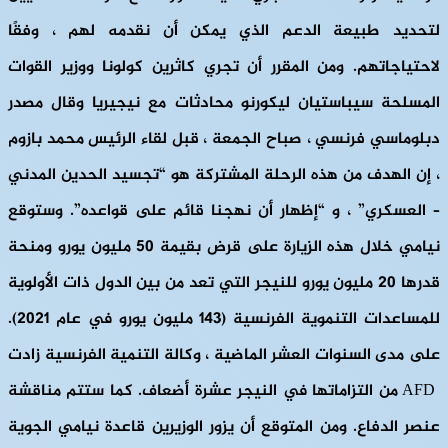
لتحديد طبيعة الدعم الذي يمكن أن نقدمه لهم ، وفقًا
لاحتياجاتهم. ومن المقرر أن تجري كاثرين كولونا ووزير القوات
المسلحة سيباستيان ليكورنو محادثات مع نيجيريا وقال مصدر
دبلوماسي فرنسي ، صباح الجمعة ، قبل لقاء الرئيس محمد بازوم
، إن الهدف من هذه الرحلة المشتركة هو “تجسيد الحدين المدني
– العسكري” ، و “إظهار أن نهجنا قائم على قواعده”. وستوقع
نيامي خلال هذه الزيارة على قرض بقيمة 50 مليون يورو ومنحة
قدرها 20 مليون يورو للنيجر التي تعد من بين الدول ذات الأولوية
للمساعدات التنموية الفرنسية
(143 مليون يورو في عام 2021)
.
على مدى السنوات العشر الماضية ، وكالة التنمية الفرنسية زادت
AFD من التزاماتها في النيجر عشرة أضعاف. كما ستتم مناقشة
عنصر الدفاع. ومن المتوقع أن يزور الوزيرين قاعدة نيامي الجوية