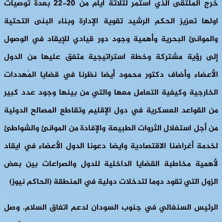
خرج الملتقى الذي استمر لثلاثة أيام من 20-22 بعدة توصيات
اولها تعزيز الحكم الرشيد تقوية الإدارة وبناء البنى التحتية
والموانئ البحرية وأهمية وجود دور قيادي للإيقاد في الوصول
إلى رؤية مشتركة وخطة استراتيجية متفق عليها من الدول
الأعضاء وأضاف دكتور محمود أيضا نظرنا في قضايا الَمهددات
الخارجية وكيفية التعامل معها والتي من بينها وجود عدد كبير
من القواعد العسكرية في دول الإقليم وتقاطع المصالح الدولية
من أجل استغلال الثروات الطبيعة والإفادة من الموانئ والشواطئ
لخدمة أغراضنا الاقتصادية وايضا دعونا الدول الأعضاء في ايقاد
لأهمية مخاطبة القضايا الداخلية للدول والصراعات بين بعض
الزول التي تقود دوما لتدخلات دولية في المنطقة (الحاكم نيوز)
الرئيس السنغالي في جنوب السودان لدعم اتفاق السلام.
وصل