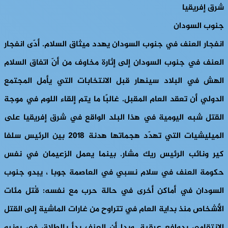
شرق إفريقيا
جنوب السودان
انفجار العنف في جنوب السودان يهدد ميثاق السلام.
أدّى انفجار
العنف في جنوب السودان إلى إثارة مخاوف من أنّ اتفاق السلام
الهش في البلاد سينهار قبل الانتخابات التي يأمل المجتمع
الدولي أن تعقد العام المقبل. غالبًا ما يتم إلقاء اللوم في موجة
القتل شبه اليومية في هذا البلد الواقع في شرق إفريقيا على
الميليشيات التي تهدّد هجماتها هدنة 2018 بين الرئيس سلفا
كير ونائب الرئيس ريك مشار. بينما يعمل الزعيمان في نفس
حكومة العنف في سلام نسبي في العاصمة جوبا ، يبدو جنوب
السودان في أماكن أخرى في حالة حرب مع نفسه: قُتل مئات
الأشخاص منذ بداية العام في تتراوح من غارات الماشية إلى القتل
الانتقامي بدوافع عرقية. وبدا أن العنف بدأ بالطلاق في يونيو