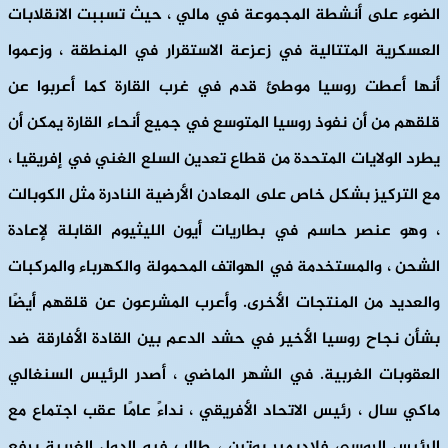
الضوء على أنشطة المجموعة في مالي ، حيث تسببت الانقلابات
العسكرية المتتالية في زعزعة الاستقرار في المنطقة ، وزعموا
أنها أعطت روسيا موطئ قدم في غرب القارة كما أعربوا عن
قلقهم من أن نفوذ روسيا المتوسع في جميع أنحاء القارة يمكن أن
يطرد الولايات المتحدة من قطاع تعدين السلع الغني في إفريقيا ،
مع التركيز بشكل خاص على المعادن الأرضية النادرة مثل الكوبالت
، وهو عنصر حاسم في بطاريات أيون الليثيوم القابلة لإعادة
الشحن ، والمستخدمة في الهواتف المحمولة والكهرباء والمركبات
والعديد من المنتجات الأخرى. وأعرب المشرعون عن قلقهم أيضًا
بشأن نجاح روسيا الأخير في حشد الدعم بين القادة الأفارقة ضد
العقوبات الغربية. في الشهر الماضي ، أصدر الرئيس السنغالي
ماكي سال ، رئيس الاتحاد الأفريقي ، نداءً عامًا عقب اجتماع مع
الرئيس الروسي فلاديمير بوتين ، طالب فيه الدول الغربية برفع