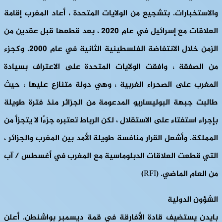
والاستخبارات. بتشجيع من الولايات المتحدة ، أعاد المغرب إقامة
العلاقات مع إسرائيل في عام 2020 ، بعد قطعها قبل عقدين من
الزمن خلال الانتفاضة الفلسطينية الثانية في عام 2000. وكجزء
من الصفقة ، وافقت الولايات المتحدة على الاعتراف بسيادة
المغرب على الصحراء الغربية ، وهي دولة متنازع عليها ، حيث
طالبت جبهة البوليساريو المدعومة من الجزائر منذ فترة طويلة
بإجراء استفتاء على الاستقلال ، لكن الرباط تعتبره جزءًا لا يتجزأ من
المملكة. وأشعل القرار منافسة طويلة الأمد بين المغرب والجزائر ،
التي قطعت العلاقات الدبلوماسية مع المغرب في أغسطس / آب
من العام الماضي. (RFI)
الشؤون الدولية
بايدن يستضيف قادة الأفارقة في قمة ديسمبر بواشنطن.
أعلن