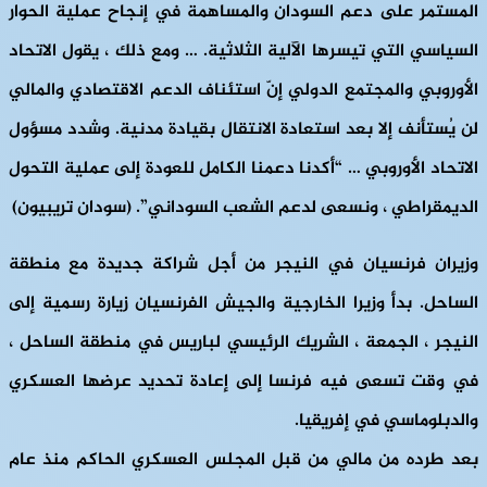
المستمر على دعم السودان والمساهمة في إنجاح عملية الحوار
السياسي التي تيسرها الآلية الثلاثية. … ومع ذلك ، يقول الاتحاد
الأوروبي والمجتمع الدولي إنّ استئناف الدعم الاقتصادي والمالي
لن يُستأنف إلا بعد استعادة الانتقال بقيادة مدنية. وشدد مسؤول
الاتحاد الأوروبي … “أكدنا دعمنا الكامل للعودة إلى عملية التحول
الديمقراطي ، ونسعى لدعم الشعب السوداني”. (سودان تريبيون)
وزيران فرنسيان في النيجر من أجل شراكة جديدة مع منطقة
الساحل.
بدأ وزيرا الخارجية والجيش الفرنسيان زيارة رسمية إلى
النيجر ، الجمعة ، الشريك الرئيسي لباريس في منطقة الساحل ،
في وقت تسعى فيه فرنسا إلى إعادة تحديد عرضها العسكري
والدبلوماسي في إفريقيا.
بعد طرده من مالي من قبل المجلس العسكري الحاكم منذ عام