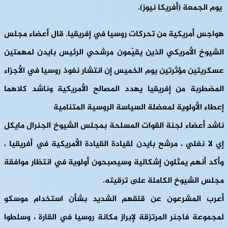
يوم الجمعة (أفريكا نيوز).
هواجس أمريكية من تحركات روسيا في إفريقيا.
قال أعضاء مجلس
الشيوخ الأمريكي الذين يقيّمون مرشحي الرئيس بايدن لمهمتين
عسكريتين مؤثرتين يوم الخميس إن انتشار نفوذ روسيا في الأجزاء
المضطربة من إفريقيا يهدد المصالح الأمريكية وناشد كلاهما
إعطاء الأولوية لمعضلة السياسة الروسية المتنامية
ناشد أعضاء لجنة القوات المسلحة بمجلس الشيوخ الجنرال مايكل
إي لا نغلي ، مرشح بايدن لقيادة القيادة الأمريكية في أفريقيا ،
وأكد أنهم يمثلون إشكالية وسيصبحون أولوية في انتظار موافقة
مجلس الشيوخ الكاملة على ترقيته.
أعرب المشرعون عن قلقهم الشديد بشأن استخدام موسكو
لمجموعة فاجنر المرتزقة لإبراز مكانة روسيا في القارة ، وسلطوا