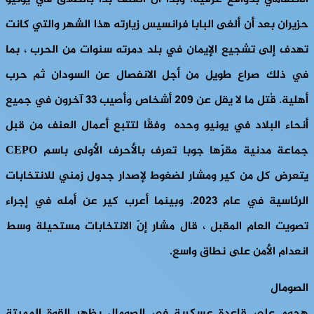
حزيران بعد أن ألغى البابا فرانسيس زيارته هذا الشهر والتي كانت
تهدف إلى تشجيع الإيمان في بلد دمرته سنوات من الحرب ، بما
في ذلك صراع طويل من أجل الانفصال عن السودان ثم حرب
أهلية. قُتل ما لا يقل عن 209 أشخاص وأصيب 33 آخرون في جميع
أنحاء البلاد في يونيو وحده وفقًا لتتبع أعمال العنف من قبل
جماعة مدنية مقرّها جوبا تعرف بالأحرف الأولى باسم
CEPO
يتعرض كل من كير ومشار لضغوط لإصدار جدول زمني للانتخابات
الرئاسية في عام 2023. وبينما أعرب كير عن أمله في إجراء
تصويت العام المقبل ، قال مشار إنّ الانتخابات مستحيلة وسط
انعدام الأمن على نطاق واسع.
الصومال
هجوم على قاعدة عسكرية في الصومال يظهر القوة المميتة