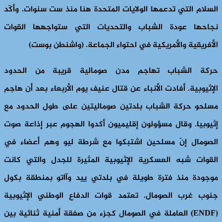
السلام التي تدعمها الولايات المتحدة هنا منذ ست سنوات. وأكّد
نجاحها عودة الشباب والتحديات التي ستواجهها القوات
الأفريقية والأمريكية في احتواء الجماعة. (واشنطن بوست)
حركة الشباب تهاجم مدن صومالية قريبة من الحدود
الإثيوبية.
أفادت الأنباء عن قتال عنيف يوم الأربعاء بعد أن هاجم
مسلحو حركة الشباب بلدتين صوماليتين على طول الحدود مع
إثيوبيا. وقال مسؤولون إقليميون أكدوا الهجوم عبر إذاعة صوت
الصومال إنّ مسلحين اشتبكوا مع شرطة ليو وهم أعضاء في
القوات شبه العسكرية الإثيوبية المثيرة للجدل والتي كانت
موجودة منذ فترة طويلة في بلدتي ييد وآاتو بمنطقة بكول
جنوب غرب الصومال. تعتمد قوات الدفاع الوطني الإثيوبية
(ENDF)
العاملة في الصومال كجزء من صفقة أمنية ثنائية بين