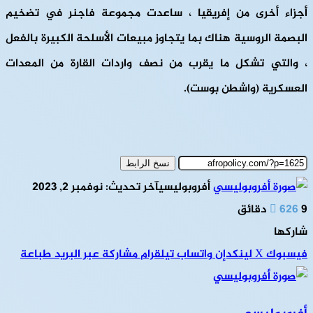
أجزاء أخرى من إفريقيا ، ساعدت مجموعة فاجنر في تضخيم
البصمة الروسية هناك بما يتجاوز مبيعات الأسلحة الكبيرة بالفعل
، والتي تشكل ما يقرب من نصف واردات القارة من المعدات
العسكرية (واشطن بوست).
نسخ الرابط
أفروبوليسي
آخر تحديث: نوفمبر 2, 2023
9 دقائق
626
شاركها
فيسبوك
‫X
لينكدإن
واتساب
تيلقرام
مشاركة عبر البريد
طباعة