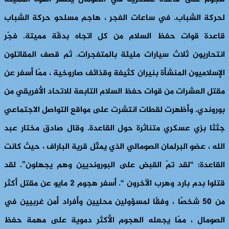
لحركة الشباب.
في ساعات الفجر ، هاجم مسلحو حركة الشباب
قاعدة قوات حفظ السلام من كل اتجاه بدقّة مميتة. فجّر
انتحاريون ثلاث سيارات مليئة بالمتفجرات. ثم قصف المقاتلون
الإسلاميون المنشأة بنيران كثيفة وقذائف صاروخية ، ممّا أسفر عن
مقتل العشرات من قوات حفظ السلام التابعة للاتحاد الأفريقي من
بوروندي. وأظهرت لقطات انتشرت على مواقع التواصل الاجتماعي
جثثا بزي عسكري متناثرة حول القاعدة. وقال صادق مختار عبد
الله ، عضو البرلمان الصومالي الذي يمثّل قرية الباراف ، حيث كانت
القاعدة: “لقد تمّ القبض على البورونديين وهم يجهلون”. لقد
قتلوا بدم بارد وهرب الآخرون “. أسفر هجوم 2 مايو عن مقتل أكثر
من 50 شخصًا ، وفقًا لمسؤولين محليين وأفراد أمن غربيين في
الصومال ، ممّا يجعله الهجوم الأكثر دموية على مهمة حفظ