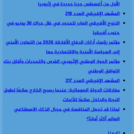
الأول من أغسطس حربا جديدة في إثيوبيا
المشهد الإفريقي العدد 218
النزوح الأفريقي العابر للحدود في ظل حراك 30 يونيو في
جنوب أفريقيا
مؤتمر رؤساء أركان الدفاع الأفارقة 2026 من التعاون الأمني
إلى السياسة الأمنية والاقتصادية معا
مؤتمر الحوار الوطني الإثيوبي: الفرص والتحديات وآفاق بناء
التوافق الوطني
المشهد الإفريقي العدد 217
مفارقات الدولة الصومالية: عندما يصبح الخارج صانعًا لطوق
النجاة والداخل صانعًا للأزمات
لماذا قد تجعل المنافسة في مجال الذكاء الاصطناعي
العالم أكثر أماناً؟
تابعنا