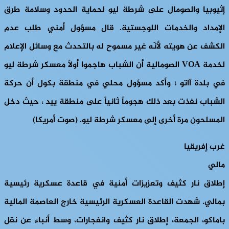
إثيوبيا والصومال على شرطة ليو لحماية الحدود وسلامة طرق
الإمداد والخدمات اللوجستية. قال مسؤول أمني طلب عدم
الكشف عن هويته لأنّه غير مسموح له بالتحدث مع وسائل الإعلام
لخدمة
VOA
الصومالية أن الشباب هاجموا أولاً معسكر شرطة ليو
في بلدة آاتو ؛ وأكد مسؤول محلي في منطقة بكول أن حركة
الشباب نفذت بعد ذلك هجوماً ثانياً على منطقة ييد ، حيث دخل
المسلحون مرة أخرى إلى معسكر شرطة ليو. (صوت أمريكا)
غرب إفريقيا
مالي
إطلاق نار كثيف وتعزيزات أمنية في قاعدة عسكرية رئيسية
بمالي.
شهدت القاعدة العسكرية الرئيسية خارج العاصمة المالية
باماكو، الجمعة، إطلاق نار كثيف وانفجارات، وسط أنباء عن نقل