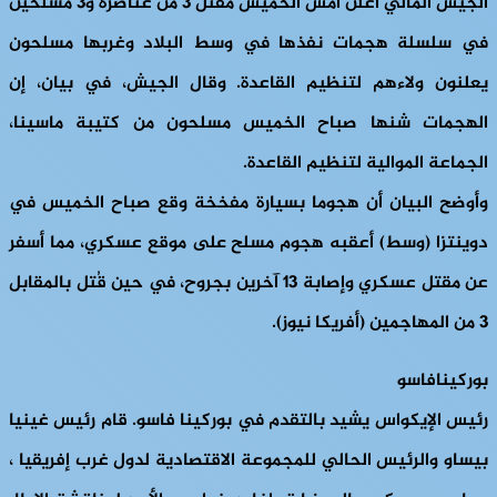
الجيش المالي أعلن أمس الخميس مقتل 3 من عناصره و3 مسلحين
في سلسلة هجمات نفذها في وسط البلاد وغربها مسلحون
يعلنون ولاءهم لتنظيم القاعدة. وقال الجيش، في بيان، إن
الهجمات شنها صباح الخميس مسلحون من كتيبة ماسينا،
الجماعة الموالية لتنظيم القاعدة.
وأوضح البيان أن هجوما بسيارة مفخخة وقع صباح الخميس في
دوينتزا
(وسط)
أعقبه هجوم مسلح على موقع عسكري، مما أسفر
عن مقتل عسكري وإصابة 13 آخرين بجروح، في حين قُتل بالمقابل
3 من المهاجمين (أفريكا نيوز).
بوركينافاسو
رئيس الإيكواس يشيد بالتقدم في بوركينا فاسو.
قام رئيس غينيا
بيساو والرئيس الحالي للمجموعة الاقتصادية لدول غرب إفريقيا ،