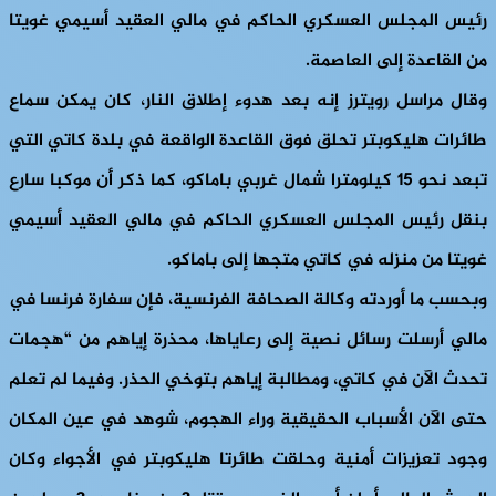
رئيس المجلس العسكري الحاكم في مالي العقيد أسيمي غويتا
من القاعدة إلى العاصمة.
وقال مراسل رويترز إنه بعد هدوء إطلاق النار، كان يمكن سماع
طائرات هليكوبتر تحلق فوق القاعدة الواقعة في بلدة كاتي التي
تبعد نحو 15 كيلومترا شمال غربي باماكو، كما ذكر أن موكبا سارع
بنقل رئيس المجلس العسكري الحاكم في مالي العقيد أسيمي
غويتا من منزله في كاتي متجها إلى باماكو.
وبحسب ما أوردته وكالة الصحافة الفرنسية، فإن سفارة فرنسا في
مالي أرسلت رسائل نصية إلى رعاياها، محذرة إياهم من “هجمات
تحدث الآن في كاتي، ومطالبة إياهم بتوخي الحذر. وفيما لم تعلم
حتى الآن الأسباب الحقيقية وراء الهجوم، شوهد في عين المكان
وجود تعزيزات أمنية وحلقت طائرتا هليكوبتر في الأجواء وكان