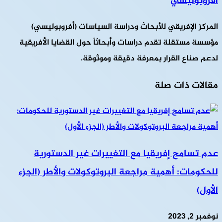
أفروبوليسي
المركز الإفريقي للأبحاث ودراسة السياسات (أفروبوليسي)
مؤسسة مستقلة تقدم دراسات وأبحاثاً حول القضايا الأفريقية
لدعم صناع القرار بمعرفة دقيقة وموثوقة.
مقالات ذات صلة
عدم تسامح إفريقيا مع التغييرات غير الدستورية
للحكومات: أهمية مراجعة البروتوكولات والأطر (الجزء
الأول)
نوفمبر 2, 2023