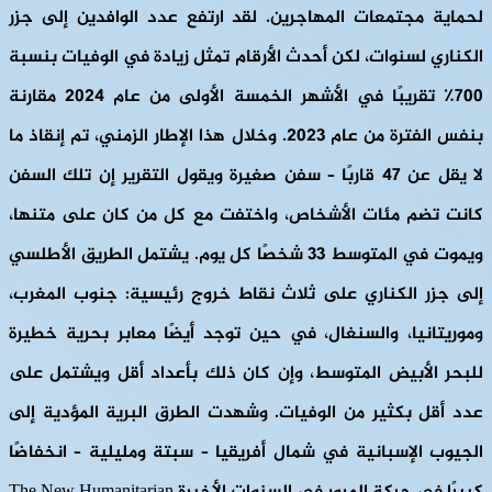
لحماية مجتمعات المهاجرين. لقد ارتفع عدد الوافدين إلى جزر
الكناري لسنوات، لكن أحدث الأرقام تمثل زيادة في الوفيات بنسبة
700٪ تقريبًا في الأشهر الخمسة الأولى من عام 2024 مقارنة
بنفس الفترة من عام 2023. وخلال هذا الإطار الزمني، تم إنقاذ ما
لا يقل عن 47 قاربًا – سفن صغيرة ويقول التقرير إن تلك السفن
كانت تضم مئات الأشخاص، واختفت مع كل من كان على متنها،
ويموت في المتوسط ​​33 شخصًا كل يوم. يشتمل الطريق الأطلسي
إلى جزر الكناري على ثلاث نقاط خروج رئيسية: جنوب المغرب،
وموريتانيا، والسنغال، في حين توجد أيضًا معابر بحرية خطيرة
للبحر الأبيض المتوسط، وإن كان ذلك بأعداد أقل ويشتمل على
عدد أقل بكثير من الوفيات. وشهدت الطرق البرية المؤدية إلى
الجيوب الإسبانية في شمال أفريقيا – سبتة ومليلية – انخفاضًا