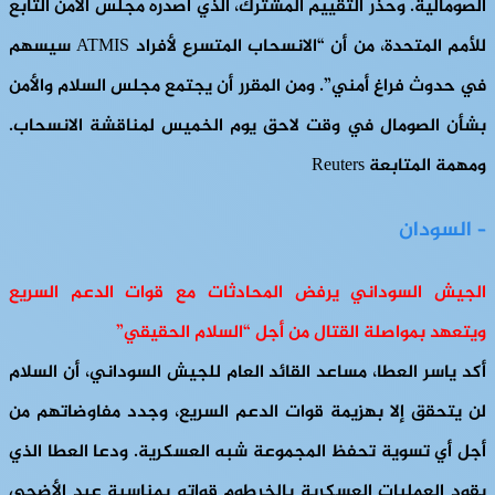
الصومالية. وحذر التقييم المشترك، الذي أصدره مجلس الأمن التابع
للأمم المتحدة، من أن “الانسحاب المتسرع لأفراد ATMIS سيسهم
في حدوث فراغ أمني”. ومن المقرر أن يجتمع مجلس السلام والأمن
بشأن الصومال في وقت لاحق يوم الخميس لمناقشة الانسحاب.
ومهمة المتابعة Reuters
– السودان
الجيش السوداني يرفض المحادثات مع قوات الدعم السريع
ويتعهد بمواصلة القتال من أجل “السلام الحقيقي”
أكد ياسر العطا، مساعد القائد العام للجيش السوداني، أن السلام
لن يتحقق إلا بهزيمة قوات الدعم السريع، وجدد مفاوضاتهم من
أجل أي تسوية تحفظ المجموعة شبه العسكرية. ودعا العطا الذي
يقود العمليات العسكرية بالخرطوم قواته بمناسبة عيد الأضحى