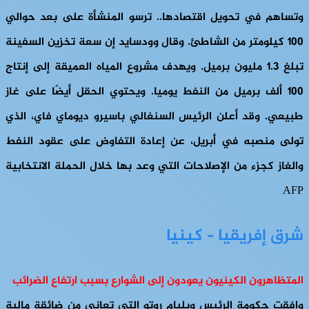
وتساهم في تحويل اقتصادها.. ترسو المنشأة على بعد حوالي
100 كيلومتر من الشاطئ. وقال وودسايد إن سعة تخزين السفينة
تبلغ 1.3 مليون برميل. ويهدف مشروع المياه العميقة إلى إنتاج
100 ألف برميل من النفط يوميا. ويحتوي الحقل أيضًا على غاز
طبيعي. وقد أعلن الرئيس السنغالي باسيرو ديوماي فاي، الذي
تولى منصبه في أبريل، عن إعادة التفاوض على عقود النفط
والغاز كجزء من الإصلاحات التي وعد بها خلال الحملة الانتخابية
AFP
شرق إفريقيا – كينيا
المتظاهرون الكينيون يعودون إلى الشوارع بسبب ارتفاع الضرائب
وافقت حكومة الرئيس ويليام روتو التي تعاني من ضائقة مالية