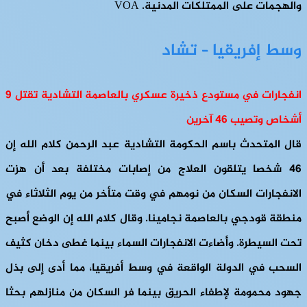
والهجمات على الممتلكات المدنية. VOA
وسط إفريقيا – تشاد
انفجارات في مستودع ذخيرة عسكري بالعاصمة التشادية تقتل 9
أشخاص وتصيب 46 آخرين
قال المتحدث باسم الحكومة التشادية عبد الرحمن كلام الله إن
46 شخصا يتلقون العلاج من إصابات مختلفة بعد أن هزت
الانفجارات السكان من نومهم في وقت متأخر من يوم الثلاثاء في
منطقة قودجي ​​بالعاصمة نجامينا. وقال كلام الله إن الوضع أصبح
تحت السيطرة. وأضاءت الانفجارات السماء بينما غطى دخان كثيف
السحب في الدولة الواقعة في وسط أفريقيا، مما أدى إلى بذل
جهود محمومة لإطفاء الحريق بينما فر السكان من منازلهم بحثا