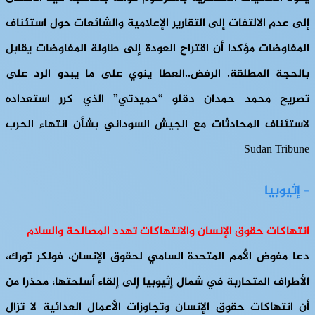
إلى عدم الالتفات إلى التقارير الإعلامية والشائعات حول استئناف
المفاوضات مؤكدا أن اقتراح العودة إلى طاولة المفاوضات يقابل
بالحجة المطلقة. الرفض..العطا ينوي على ما يبدو الرد على
تصريح محمد حمدان دقلو “حميدتي” الذي كرر استعداده
لاستئناف المحادثات مع الجيش السوداني بشأن انتهاء الحرب
Sudan Tribune
– إثيوبيا
انتهاكات حقوق الإنسان والانتهاكات تهدد المصالحة والسلام
دعا مفوض الأمم المتحدة السامي لحقوق الإنسان، فولكر تورك،
الأطراف المتحاربة في شمال إثيوبيا إلى إلقاء أسلحتها، محذرا من
أن انتهاكات حقوق الإنسان وتجاوزات الأعمال العدائية لا تزال