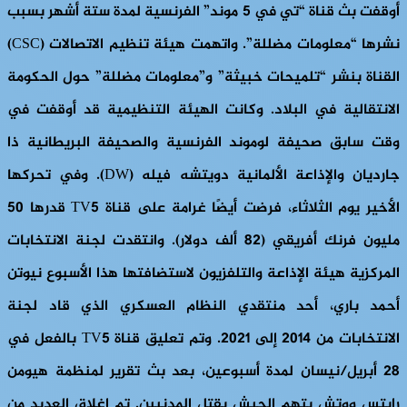
أوقفت بث قناة “تي في 5 موند” الفرنسية لمدة ستة أشهر بسبب
نشرها “معلومات مضللة”. واتهمت هيئة تنظيم الاتصالات (CSC)
القناة بنشر “تلميحات خبيثة” و”معلومات مضللة” حول الحكومة
الانتقالية في البلاد. وكانت الهيئة التنظيمية قد أوقفت في
وقت سابق صحيفة لوموند الفرنسية والصحيفة البريطانية ذا
جارديان والإذاعة الألمانية دويتشه فيله (DW). وفي تحركها
الأخير يوم الثلاثاء، فرضت أيضًا غرامة على قناة TV5 قدرها 50
مليون فرنك أفريقي (82 ألف دولار). وانتقدت لجنة الانتخابات
المركزية هيئة الإذاعة والتلفزيون لاستضافتها هذا الأسبوع نيوتن
أحمد باري، أحد منتقدي النظام العسكري الذي قاد لجنة
الانتخابات من 2014 إلى 2021. وتم تعليق قناة TV5 بالفعل في
28 أبريل/نيسان لمدة أسبوعين، بعد بث تقرير لمنظمة هيومن
رايتس ووتش يتهم الجيش يقتل المدنيين. تم إغلاق العديد من