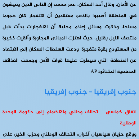
عن الأمان. وقال أحد السكان، عمر محمد، إن الناس الذين يعيشون
في المنطقة أصيبوا بالذعر، معتقدين أن الانفجار كان هجوما
مسلحا. وذكرت وسائل إعلام محلية أن الانفجارات بدأت قبل
منتصف الليل بقليل، حيث اهتزت المباني المجاورة وألقيت ذخيرة
من المستودع بقوة متفجرة. ودعت السلطات السكان إلى الابتعاد
عن المنطقة التي سيطرت عليها قوات الأمن وجمعت القذائف
المدفعية المتناثرة AP
جنوب إفريقيا – جنوب إفريقيا
اتفاق خماسي – تحالف وطني والانضمام إلى حكومة الوحدة
الوطنية
ووقع حزبان سياسيان آخران، التحالف الوطني وحزب الخير، على