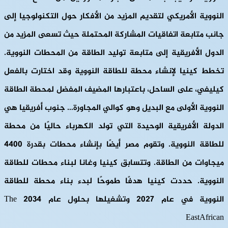
النووية الأمريكي لتقديم المزيد من الأفكار حول التكنولوجيا إلى
جانب متابعة اتفاقيات المشاركة المحتملة حيث تسعى المزيد من
الدول الأفريقية إلى متابعة توليد الطاقة من المحطات النووية.
تخطط كينيا لإنشاء محطة للطاقة النووية وقد اختارت بالفعل
كيليفي، على الساحل، باعتبارها المضيف المفضل لمحطة الطاقة
النووية الأولى مع البديل وهو كوالي المجاورة… جنوب أفريقيا هي
الدولة الأفريقية الوحيدة التي تولد الكهرباء حاليًا من محطة
للطاقة النووية. وتقوم مصر أيضًا بإنشاء محطات بقدرة 4400
ميجاوات من الطاقة. وتتسابق كينيا وغانا لبناء محطات للطاقة
النووية. حددت كينيا هدفًا طموحًا لبدء بناء محطة للطاقة
النووية في عام 2027 وتشغيلها بحلول عام 2034 The
EastAfrican