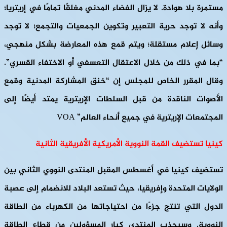
مستمرة بلا هوادة. لا يزال الفضاء المدني مغلقًا تمامًا في إريتريا؛
وأنه لا توجد حرية التعبير وتكوين الجمعيات والتجمع؛ لا توجد
وسائل إعلام مستقلة؛ ويتم قمع هذه المعارضة بشكل منهجي،
“بما في ذلك من خلال الاعتقال التعسفي أو الاختفاء القسري”.
وقال المقرر الخاص للمجلس إن “خنق المشاركة المدنية وقمع
الأصوات الناقدة من قبل السلطات الإريترية يمتد أيضًا إلى
المجتمعات الإريترية في جميع أنحاء العالم” VOA
كينيا تستضيف القمة النووية الأمريكية الأفريقية الثانية
تستضيف كينيا في أغسطس المقبل المنتدى النووي الثاني بين
الولايات المتحدة وإفريقيا، حيث تستعد البلاد للانضمام إلى عصبة
الدول التي تنتج جزءًا من احتياجاتها من الكهرباء من الطاقة
النووية. وسيجذب المنتدى كبار المسؤولين من قطاع الطاقة