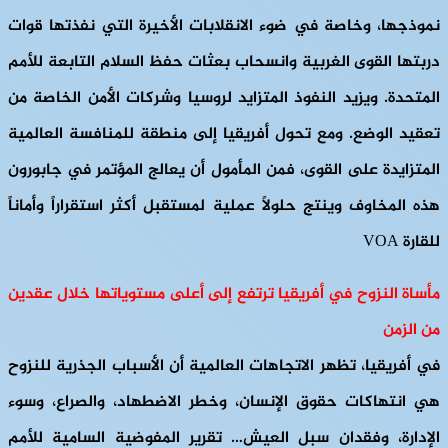
نموذجها، وخاصة في ضوء الانقلابات الأخيرة التي نفذتها قوات
دربتها القوى الغربية وانسحاب بعثات حفظ السلام التابعة للأمم
المتحدة. ويزيد النفوذ المتزايد لروسيا وشركات الأمن الخاصة من
تعقيد الوضع. ومع تحول أفريقيا إلى منطقة للمنافسة العالمية
المتزايدة على القوى، فمن المأمول أن يعالج المؤتمر في جابورون
هذه المخاوف وينتج حلولاً عملية لمستقبل أكثر استقراراً وأماناً
للقارة VOA
مأساة النزوح في أفريقيا ترتفع إلى أعلى مستوياتها خلال عقدين
من الزمن
في أفريقيا، تظهر الاتجاهات العالمية أن الأسباب الجذرية للنزوح
هي انتهاكات حقوق الإنسان، وخطر الاضطهاد، والصراع، وسوء
الإدارة، وفقدان سبل العيش… تقرير المفوضية السامية للأمم