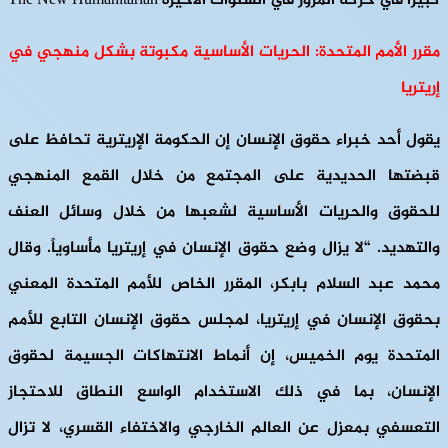
كبيرًا في حركة المرور في السنوات الأخيرة The New Humanitarian
مقرر الأمم المتحدة: الحريات الأساسية مكبوتة بشكل منهجي في
إريتريا
يقول أحد خبراء حقوق الإنسان إن الحكومة الإريترية تحافظ على
قبضتها الحديدية على المجتمع من خلال القمع المنهجي
للحقوق والحريات الأساسية لشعبها من خلال وسائل العنف
والتهديد. “لا يزال وضع حقوق الإنسان في إريتريا مأساوياً. وقال
محمد عبد السلام بابكر، المقرر الخاص للأمم المتحدة المعني
بحقوق الإنسان في إريتريا، لمجلس حقوق الإنسان التابع للأمم
المتحدة يوم الخميس، إن أنماط الانتهاكات الجسيمة لحقوق
الإنسان، بما في ذلك الاستخدام الواسع النطاق للاحتجاز
التعسفي بمعزل عن العالم الخارجي والاختفاء القسري، لا تزال