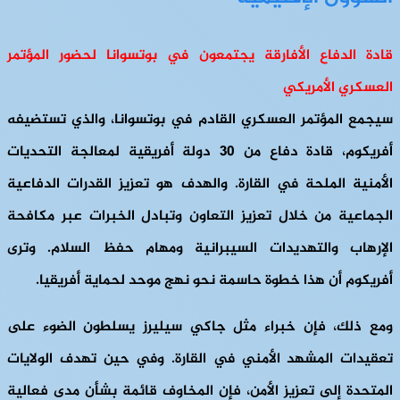
قادة الدفاع الأفارقة يجتمعون في بوتسوانا لحضور المؤتمر
العسكري الأمريكي
سيجمع المؤتمر العسكري القادم في بوتسوانا، والذي تستضيفه
أفريكوم، قادة دفاع من 30 دولة أفريقية لمعالجة التحديات
الأمنية الملحة في القارة. والهدف هو تعزيز القدرات الدفاعية
الجماعية من خلال تعزيز التعاون وتبادل الخبرات عبر مكافحة
الإرهاب والتهديدات السيبرانية ومهام حفظ السلام. وترى
أفريكوم أن هذا خطوة حاسمة نحو نهج موحد لحماية أفريقيا.
ومع ذلك، فإن خبراء مثل جاكي سيليرز يسلطون الضوء على
تعقيدات المشهد الأمني ​​في القارة. وفي حين تهدف الولايات
المتحدة إلى تعزيز الأمن، فإن المخاوف قائمة بشأن مدى فعالية