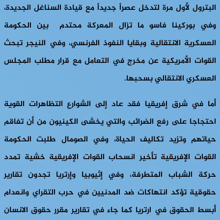
البترول لأول مرة لتدخل عصراً جديداً مع قيادة السناغل الجديدة،
وفي بوركينا فاسو ما تزال المعركة محتدم بين الحكومة
العسكرية الانتقالية وبقايا النفوذ الفرنسي، وفي النيجر تبحث
القوات الأمريكية عن مخرج في التعامل مع قرار مطلب المجلس
العسكري الانتقالي بسحبها.
أما في شرق إفريقيا فقد عاد إلى الشوارع التظاهرات القوية
احتجاجا على رفع الضرائب والتي يخشى الكينيون من أن تفاقم
حياتهم وتزيد تكاليف الحياة، وفي الصومال طلبت الحكومة
القوات الإفريقية تأخير انسحاب القوات الإفريقية خشية تمدد
حركة الشباب المتطرفة، وفي إثيوبيا وإرتريا تجدون تقارير
حقوقية تؤكد انتهاكات ضد المدنيين في حرب التقراي وانعدام
أبسط الحقوق في ارتريا كما جاء في تقارير مقرر حقوق الانسان