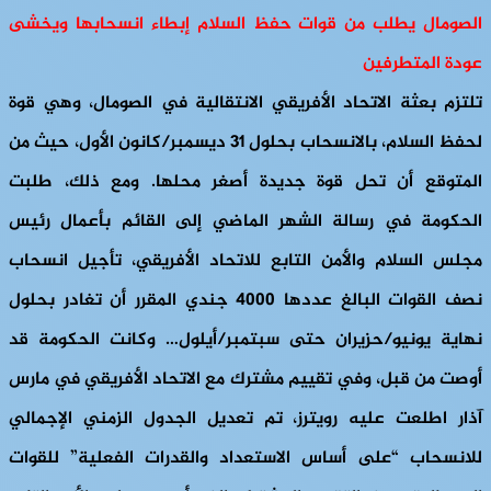
الصومال يطلب من قوات حفظ السلام إبطاء انسحابها ويخشى
عودة المتطرفين
تلتزم بعثة الاتحاد الأفريقي الانتقالية في الصومال، وهي قوة
لحفظ السلام، بالانسحاب بحلول 31 ديسمبر/كانون الأول، حيث من
المتوقع أن تحل قوة جديدة أصغر محلها. ومع ذلك، طلبت
الحكومة في رسالة الشهر الماضي إلى القائم بأعمال رئيس
مجلس السلام والأمن التابع للاتحاد الأفريقي، تأجيل انسحاب
نصف القوات البالغ عددها 4000 جندي المقرر أن تغادر بحلول
نهاية يونيو/حزيران حتى سبتمبر/أيلول… وكانت الحكومة قد
أوصت من قبل، وفي تقييم مشترك مع الاتحاد الأفريقي في مارس
آذار اطلعت عليه رويترز، تم تعديل الجدول الزمني الإجمالي
للانسحاب “على أساس الاستعداد والقدرات الفعلية” للقوات