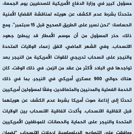
مسؤول كبير في وزارة الدفاع الأمريكية للصحفيين يوم الجمعة،
متحدثا بشرط عدم الكشف عن هويته لمناقشة القضايا الأمنية
الحساسة: “نحن نسير على الطريق الصحيح قبل 15 سبتمبر”. ومع
ذلك، حذر المسؤول من أن موسم الأمطار قد يبطئ جهود
الانسحاب. وفي الشهر الماضي، اتفق زعماء الولايات المتحدة
والنيجر على انسحاب تدريجي للقوات الأمريكية من النيجر بعد
تواجدها في البلاد لأكثر من عقد من الزمن. في ذلك الوقت، كان
هناك حوالي 900 عسكري أمريكي في النيجر، بما في ذلك
الخدمة الفعلية والمدنيين والمتعاقدين، وفقًا لمسؤولين أمريكيين
تحدثا إلى إذاعة صوت أمريكا بشرط عدم الكشف عن هويتهما
قبل اتفاقية الانسحاب. وأكدت اتفاقية الانسحاب بين الولايات
المتحدة والنيجر على الحماية والحصانات للموظفين الأمريكيين
ووافقت على التصاريح الدبلوماسية لرحلات الانسحاب “لضمان