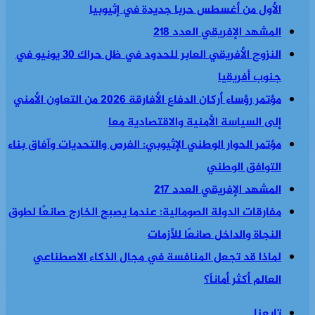
الأول من أغسطس حربا جديدة في إثيوبيا
المشهد الإفريقي العدد 218
النزوح الأفريقي العابر للحدود في ظل حراك 30 يونيو في
جنوب أفريقيا
مؤتمر رؤساء أركان الدفاع الأفارقة 2026 من التعاون الأمني
إلى السياسة الأمنية والاقتصادية معا
مؤتمر الحوار الوطني الإثيوبي: الفرص والتحديات وآفاق بناء
التوافق الوطني
المشهد الإفريقي العدد 217
مفارقات الدولة الصومالية: عندما يصبح الخارج صانعًا لطوق
النجاة والداخل صانعًا للأزمات
لماذا قد تجعل المنافسة في مجال الذكاء الاصطناعي
العالم أكثر أماناً؟
تابعنا