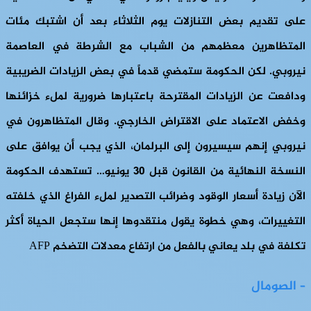
على تقديم بعض التنازلات يوم الثلاثاء بعد أن اشتبك مئات
المتظاهرين معظمهم من الشباب مع الشرطة في العاصمة
نيروبي. لكن الحكومة ستمضي قدماً في بعض الزيادات الضريبية
ودافعت عن الزيادات المقترحة باعتبارها ضرورية لملء خزائنها
وخفض الاعتماد على الاقتراض الخارجي. وقال المتظاهرون في
نيروبي إنهم سيسيرون إلى البرلمان، الذي يجب أن يوافق على
النسخة النهائية من القانون قبل 30 يونيو… تستهدف الحكومة
الآن زيادة أسعار الوقود وضرائب التصدير لملء الفراغ الذي خلفته
التغييرات، وهي خطوة يقول منتقدوها إنها ستجعل الحياة أكثر
تكلفة في بلد يعاني بالفعل من ارتفاع معدلات التضخم AFP
– الصومال