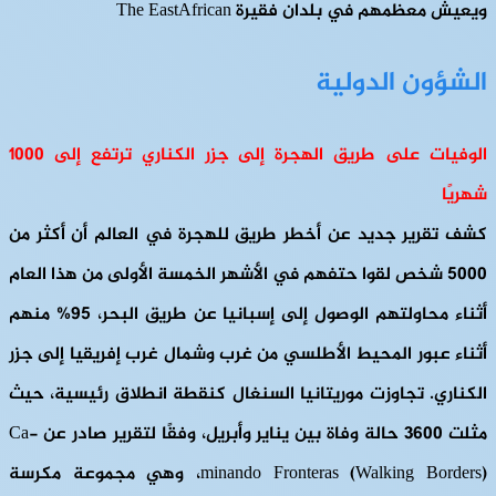
ويعيش معظمهم في بلدان فقيرة The EastAfrican
الشؤون الدولية
الوفيات على طريق الهجرة إلى جزر الكناري ترتفع إلى 1000
شهريًا
كشف تقرير جديد عن أخطر طريق للهجرة في العالم أن أكثر من
5000 شخص لقوا حتفهم في الأشهر الخمسة الأولى من هذا العام
أثناء محاولتهم الوصول إلى إسبانيا عن طريق البحر، 95% منهم
أثناء عبور المحيط الأطلسي من غرب وشمال غرب إفريقيا إلى جزر
الكناري. تجاوزت موريتانيا السنغال كنقطة انطلاق رئيسية، حيث
مثلت 3600 حالة وفاة بين يناير وأبريل، وفقًا لتقرير صادر عن Ca-
minando Fronteras (Walking Borders)، وهي مجموعة مكرسة