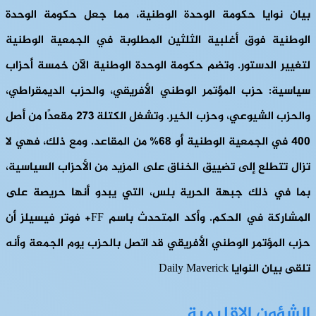
بيان نوايا حكومة الوحدة الوطنية، مما جعل حكومة الوحدة
الوطنية فوق أغلبية الثلثين المطلوبة في الجمعية الوطنية
لتغيير الدستور. وتضم حكومة الوحدة الوطنية الآن خمسة أحزاب
سياسية: حزب المؤتمر الوطني الأفريقي، والحزب الديمقراطي،
والحزب الشيوعي، وحزب الخير. وتشغل الكتلة 273 مقعدًا من أصل
400 في الجمعية الوطنية أو 68% من المقاعد. ومع ذلك، فهي لا
تزال تتطلع إلى تضييق الخناق على المزيد من الأحزاب السياسية،
بما في ذلك جبهة الحرية بلس، التي يبدو أنها حريصة على
المشاركة في الحكم. وأكد المتحدث باسم FF+ فوتر فيسيلز أن
حزب المؤتمر الوطني الأفريقي قد اتصل بالحزب يوم الجمعة وأنه
تلقى بيان النوايا Daily Maverick
الشؤون الإقليمية