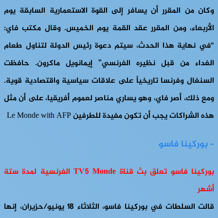
وكان من المقرر أن يسافر إلى القوة الاستعمارية السابقة يوم
الأربعاء، ومن المقرر عقد القمة يوم الخميس. وقال مكتب فاي:
“في نهاية هذا الحدث، سيتم دعوة رئيس الدولة لتناول طعام
الغداء من قبل نظيره الفرنسي” إيمانويل ماكرون. حافظت
السنغال وفرنسا تاريخياً على علاقات سياسية واقتصادية قوية.
ومع ذلك، أصر فاي، وهو يساري مناصر لعموم أفريقيا، على أن مثل
هذه الشراكات يجب أن تكون مفيدة للطرفين Le Monde with AFP
– بوركينا فاسو
بوركينا فاسو تعلق بث قناة TV5 Monde الفرنسية لمدة ستة
أشهر
قالت السلطات في بوركينا فاسو، الثلاثاء 18 يونيو/حزيران، إنها