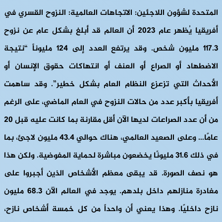
المتحدة لشؤون اللاجئين: الاتجاهات العالمية: النزوح القسري في
أفريقيا يُظهر عام 2023 أن العالم قد أبلغ بشكل عام عن نزوح
117.3 مليون شخص. وقد يرتفع العدد إلى 124 مليوناً “نتيجة
الاضطهاد أو الصراع أو العنف أو انتهاكات حقوق الإنسان أو
الأحداث التي تزعزع النظام العام بشكل خطير”. وقد ساهمت
أفريقيا بأكبر عدد من حالات النزوح في العام الماضي، على الرغم
من أن عدد الصراعات لديها الآن أقل مقارنة بما كانت عليه قبل 20
عامًا… وعلى الصعيد العالمي، هناك حوالي 43.4 مليون لاجئ، بما
في ذلك 31.6 مليونًا يخضعون مباشرة لحماية المفوضية. ولكن هذا
هو نصف الصورة. قد يبقى معظم الأشخاص الذين أجبروا على
مغادرة منازلهم داخل بلدهم. يوجد في العالم الآن 68.3 مليون
نازح داخليًا. وهذا يعني أن واحداً من كل خمسة أشخاص نازح،