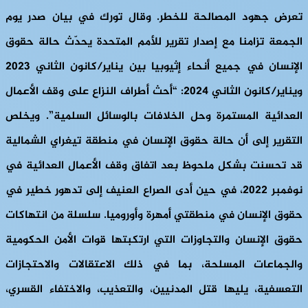
تعرض جهود المصالحة للخطر. وقال تورك في بيان صدر يوم
الجمعة تزامنا مع إصدار تقرير للأمم المتحدة يحدّث حالة حقوق
الإنسان في جميع أنحاء إثيوبيا بين يناير/كانون الثاني 2023
ويناير/كانون الثاني 2024: “أحث أطراف النزاع على وقف الأعمال
العدائية المستمرة وحل الخلافات بالوسائل السلمية”. ويخلص
التقرير إلى أن حالة حقوق الإنسان في منطقة تيغراي الشمالية
قد تحسنت بشكل ملحوظ بعد اتفاق وقف الأعمال العدائية في
نوفمبر 2022، في حين أدى الصراع العنيف إلى تدهور خطير في
حقوق الإنسان في منطقتي أمهرة وأوروميا. سلسلة من انتهاكات
حقوق الإنسان والتجاوزات التي ارتكبتها قوات الأمن الحكومية
والجماعات المسلحة، بما في ذلك الاعتقالات والاحتجازات
التعسفية، يليها قتل المدنيين، والتعذيب، والاختفاء القسري،