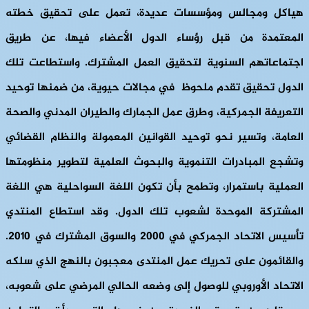
هياكل ومجالس ومؤسسات عديدة، تعمل على تحقيق خطته
المعتمدة من قبل رؤساء الدول الأعضاء فيها، عن طريق
اجتماعاتهم السنوية لتحقيق العمل المشترك. واستطاعت تلك
الدول تحقيق تقدم ملحوظ في مجالات حيوية، من ضمنها توحيد
التعريفة الجمركية، وطرق عمل الجمارك والطيران المدني والصحة
العامة، وتسير نحو توحيد القوانين المعمولة والنظام القضائي
وتشجع المبادرات التنموية والبحوث العلمية لتطوير منظومتها
العملية باستمرار، وتطمح بأن تكون اللغة السواحلية هي اللغة
المشتركة الموحدة لشعوب تلك الدول. وقد استطاع المنتدي
تأسيس الاتحاد الجمركي في 2000 والسوق المشترك في 2010.
والقائمون على تحريك عمل المنتدى معجبون بالنهج الذي سلكه
الاتحاد الأوروبي للوصول إلى وضعه الحالي المرضي على شعوبه،