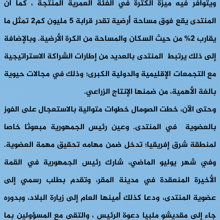
ويتوافر فيه ميزة الكثرة في الفئة العمرية المنتجة ، كما أن
المنتدى يقع فوق مساحة أرضية تقدر قرابة 5 مليون كم2 تمثل ما
يقارب 2% من حيث السكان والمساحة من الكرة الأرضية. وبالإضافة
إلى ذلك يرتبط المنتدى بالعديد من إطارات الشراكة الاستراتيجية
مع التجمعات الإقليمية والدولية الكبرى؛ وذلك في مجالات حيوية
بالغة الأهمية، من ضمنها الإنتاج الزراعي.
وحتى الآن، خطت الصومال خطوات متوالية بالاستعجال على الفوز
بالعضوية في المنتدى. وعين رئيس الجمهورية مبعوثا خاصا
لمنطقة شرق إفريقيا؛ تدخل ضمن مهامه تحقيق مهمة العضوية.
وفي شهر يوليو الماضي، شارك رئيس الجمهورية في القمة
الأخيرة المنعقدة في مدينة المقر، وتقدم بطلب رسمي إلى
عضوية المنتدى، ودعا كذلك أمينها العام إلى زيارة البلاد، وبدوره
جاء إلى مقديشو ملبيا دعوة الرئيس ، والتقى مع المسؤولين بما