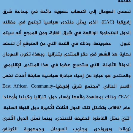
مقدمة
تسعى الصومال إلى اكتساب عضوية دائمة في جماعة شرق
إفريقيا (EAC)، الذي يمثل منتدى سياسيا تجتمع في مظلته
الدول المتجاورة الواقعة في شرق القارة، ومن المرجح أنه سيتم
قبول عضويتها، وذلك في القمة التي من المتوقع أن تنعقد
نهاية هذ الشهر في مقر المنتدى بتنزانيا. وبهذا، تكون الصومال
الدولةَ الثامنة، التي ستصبح عضوا في هذا المنتدى الإقليمي.
والمنتدى هو عبارة عن إحياء مبادرة سياسية سابقة أخذت نفس
الاسم الحالي “مجتمع شرق إفريقياEast African Community-
EAC”؛ وذلك بمعاهدة وقّعها رؤساء دول: تنزانيا وكينيا وأوغندا
عام 1967م. وتشكل تلك الدول الثلاث الأخيرة دول النواة الصلبة،
التي تمثل القاطرة الحقيقة للمنتدى، بينما تمثل الدول الأخرى
(رواندا وبوروندي وجنوب السودان وجمهورية الكونغو