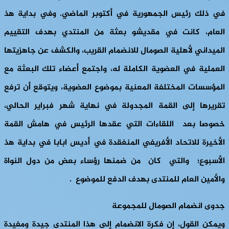
في ذلك رئيس الجمهورية في أكتوبر الماضي. وفي بداية هذ
العام، كانت في مقديشو بعثة من المنتدي بهدف التقييم
الميداني لأهلية الصومال للانضمام القريب، والكشف عن جاهزيتها
العملية في العضوية الكاملة له، واجتمع أعضاء تلك البعثة مع
المؤسسات المختلفة المعنية بموضوع العضوية، ويتوقع أن ترفع
تقريرها إلى القمة المجدولة في نهاية شهر فبراير الحالي،
خصوصا بعد اللقاءات التي عقدها الرئيس في هامش القمة
الأخيرة للاتحاد الأفريفي المنغقدة في أديس ابابا في بداية هذ
الأسبوع؛ والتي كان من ضمنها رؤساء بعض من دول النواة
والأمين العام للمنتدى بهدف الدفع للموضوع .
جدوى انضمام الصومال للمجموعة
ويمكن القول، إن فكرة الانضمام إلى هذا المنتدى جيدة ومفيدة