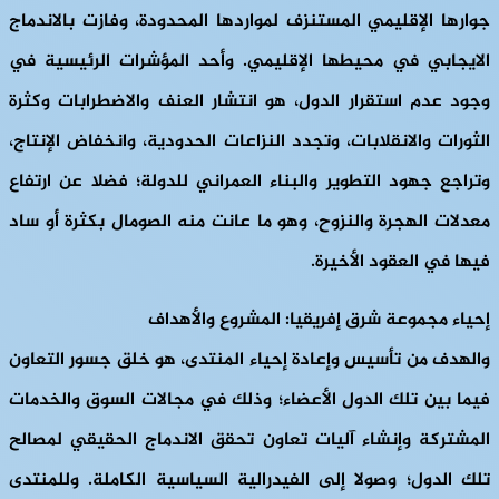
جوارها الإقليمي المستنزف لمواردها المحدودة، وفازت بالاندماج
الايجابي في محيطها الإقليمي. وأحد المؤشرات الرئيسية في
وجود عدم استقرار الدول، هو انتشار العنف والاضطرابات وكثرة
الثورات والانقلابات، وتجدد النزاعات الحدودية، وانخفاض الإنتاج،
وتراجع جهود التطوير والبناء العمراني للدولة؛ فضلا عن ارتفاع
معدلات الهجرة والنزوح، وهو ما عانت منه الصومال بكثرة أو ساد
فيها في العقود الأخيرة.
إحياء مجموعة شرق إفريقيا: المشروع والأهداف
والهدف من تأسيس وإعادة إحياء المنتدى، هو خلق جسور التعاون
فيما بين تلك الدول الأعضاء؛ وذلك في مجالات السوق والخدمات
المشتركة وإنشاء آليات تعاون تحقق الاندماج الحقيقي لمصالح
تلك الدول؛ وصولا إلى الفيدرالية السياسية الكاملة. وللمنتدى