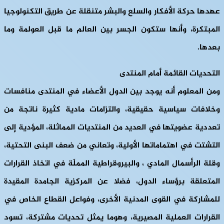
عهدها حركة الأفكار والسلع والبشر متنقلة عن طريق التكنولوجيا
المبتكرة، وأنها ستكون الجسر بين العالم ما قبل العولمة وما
بعدها.
التحديات القائمة أمام المنتدى
ومن المعلوم أنه يوجد بين الدول الأعضاء في المنتدى منافسات
وخلافات سياسية حقيقية، والتزامات مادية كثيرة ناتجة من
تعددية عضويتها في العديد من المنتديات المماثلة، المؤدية إلى
التشتت في اهتماماتها الأولية، وتعاني من ضعف البنى التحتية،
وقلة الرأسمال المادي ، والبيروقراطية المملّة في اتخاذ القرارات
المتعلقة برؤساء الدول، فضلا عن المركزية الجامدة المقيدة
للمشاركة في القوى المدنية الأخرى، وفواعل القطاع الخاص في
القرارات العملية المصيرية، وهوما يمثل تحديات مشتركة، تسود