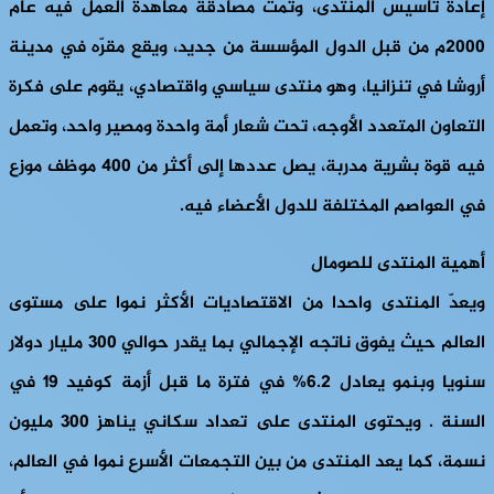
إعادة تأسيس المنتدى، وتمت مصادقة معاهدة العمل فيه عام
2000م من قبل الدول المؤسسة من جديد، ويقع مقرّه في مدينة
أروشا في تنزانيا، وهو منتدى سياسي واقتصادي، يقوم على فكرة
التعاون المتعدد الأوجه، تحت شعار أمة واحدة ومصير واحد، وتعمل
فيه قوة بشرية مدربة، يصل عددها إلى أكثر من 400 موظف موزع
في العواصم المختلفة للدول الأعضاء فيه.
أهمية المنتدى للصومال
ويعدّ المنتدى واحدا من الاقتصاديات الأكثر نموا على مستوى
العالم حيث يفوق ناتجه الإجمالي بما يقدر حوالي 300 مليار دولار
سنويا وبنمو يعادل 6.2% في فترة ما قبل أزمة كوفيد 19 في
السنة . ويحتوى المنتدى على تعداد سكاني يناهز 300 مليون
نسمة، كما يعد المنتدى من بين التجمعات الأسرع نموا في العالم،