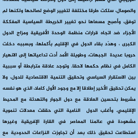
والصومال، سلكت طرقا مختلفة لتغيير الوضع لصالحها ولكنها لم
توفق، وأصبح مسعاها نحو تغيير الخريطة السياسية المفككة
الأجزاء ضد اتجاه قرارات منظمة الوحدة الأفريقية ومزاج الدول
الكبرى ، وهدّد بقاء الدول في الإقليم بأكملها، وبسببه دخلت
حروبا عديدة الجبهات، وطويلة الأمد أدت تداعياتها إلى الانهيار
الكامل في نظام حكمها لاحقا. وتوجد علاقة مترابطة أو سببية
بين الاستقرار السياسي وتحقيق التنمية الاقتصادية للدول، ولا
يمكن تحقيق الأخير إطلاقا إلا مع وجود الأول كاملا، الذي هو نفسه
مشروط بتحسين العلاقة مع دول الجوار والتهدئة مع المحيط
الإقليمي. وأغلب الدول النامية التي حققت معدلات تنموية
مشهودة في عالمنا المعاصر في القارة الإفريقية وغيرها
استطاعت تحقيق ذلك بعد أن تجاوزت النزاعات الحدودية مع