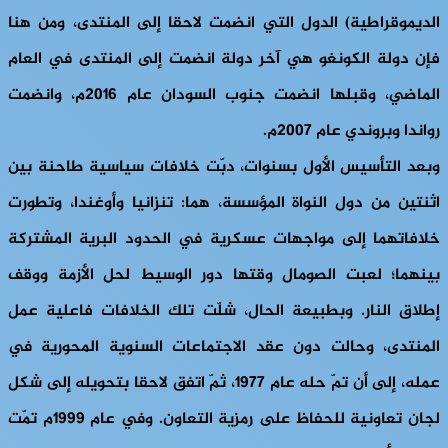
الديموقراطية) الدول التي انضمت لاحقا إلى المنتدى، ومن هنا
فإن دولة الكونغو هي آخر دولة انضمت إلى المنتدى في العام
الماضي، وقبلها انضمت جنوب السودان عام 2016م، وانضمت
رواندا وبروندي عام 2007م.
وبعد التأسيس الأول بسنوات، دبّت خلافات سياسية طاحنة بين
اثنتين من دول النواة المؤسسة، هما: تنزانيا وأوغندا، وتطورت
خلافاتهما إلى مواجهات عسكرية في الحدود البرية المشتركة
بينهما؛ لعبت الصومال وقتها دور الوسيط لحل الأزمة ووقف
إطلاق النار. وبطبيعة الحال، شلّت تلك الخلافات فاعلية عمل
المنتدى، وحالت دون عقد الاجتماعات السنوية المحورية في
عمله، إلى أن تمّ حله عام 1977، ثمّ اتفق لاحقا بتحويله إلى شكل
لجان تعاونية للحفاظ على رمزية التعاون. وفي عام 1999م تمّت