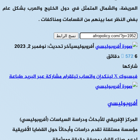
العريضة، والشمال المتمثل في دول الخليج والعرب بشكل عام
بغض النظر عما بينهم من انقسامات ومناكفات .
نسخ الرابط
أفروبوليسي
آخر تحديث: نوفمبر 2, 2023
6 دقائق
572
شاركها
فيسبوك
‫X
لينكدإن
واتساب
تيلقرام
مشاركة عبر البريد
طباعة
أفروبوليسي
المركز الإفريقي للأبحاث ودراسة السياسات (أفروبوليسي)
مؤسسة مستقلة تقدم دراسات وأبحاثاً حول القضايا الأفريقية
لدعم صناع القرار بمعرفة دقيقة وموثوقة.