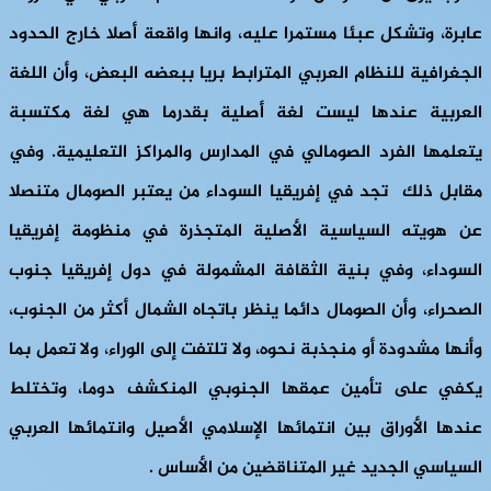
عابرة، وتشكل عبئا مستمرا عليه، وانها واقعة أصلا خارج الحدود
الجغرافية للنظام العربي المترابط بريا ببعضه البعض، وأن اللغة
العربية عندها ليست لغة أصلية بقدرما هي لغة مكتسبة
يتعلمها الفرد الصومالي في المدارس والمراكز التعليمية. وفي
مقابل ذلك تجد في إفريقيا السوداء من يعتبر الصومال متنصلا
عن هويته السياسية الأصلية المتجذرة في منظومة إفريقيا
السوداء، وفي بنية الثقافة المشمولة في دول إفريقيا جنوب
الصحراء، وأن الصومال دائما ينظر باتجاه الشمال أكثر من الجنوب،
وأنها مشدودة أو منجذبة نحوه، ولا تلتفت إلى الوراء، ولا تعمل بما
يكفي على تأمين عمقها الجنوبي المنكشف دوما، وتختلط
عندها الأوراق بين انتمائها الإسلامي الأصيل وانتمائها العربي
السياسي الجديد غير المتناقضين من الأساس .