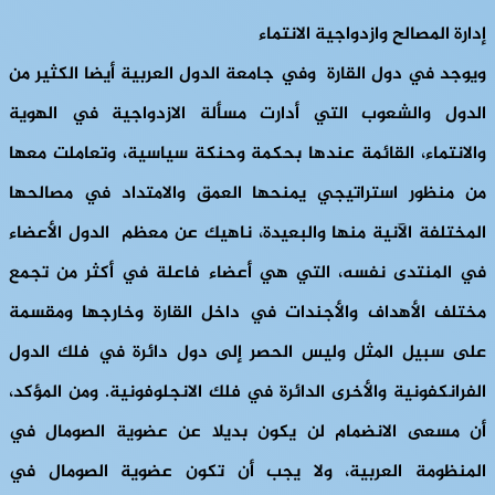
إدارة المصالح وازدواجية الانتماء
ويوجد في دول القارة وفي جامعة الدول العربية أيضا الكثير من
الدول والشعوب التي أدارت مسألة الازدواجية في الهوية
والانتماء، القائمة عندها بحكمة وحنكة سياسية، وتعاملت معها
من منظور استراتيجي يمنحها العمق والامتداد في مصالحها
المختلفة الآنية منها والبعيدة، ناهيك عن معظم الدول الأعضاء
في المنتدى نفسه، التي هي أعضاء فاعلة في أكثر من تجمع
مختلف الأهداف والأجندات في داخل القارة وخارجها ومقسمة
على سبيل المثل وليس الحصر إلى دول دائرة في فلك الدول
الفرانكفونية والأخرى الدائرة في فلك الانجلوفونية. ومن المؤكد،
أن مسعى الانضمام لن يكون بديلا عن عضوية الصومال في
المنظومة العربية، ولا يجب أن تكون عضوية الصومال في