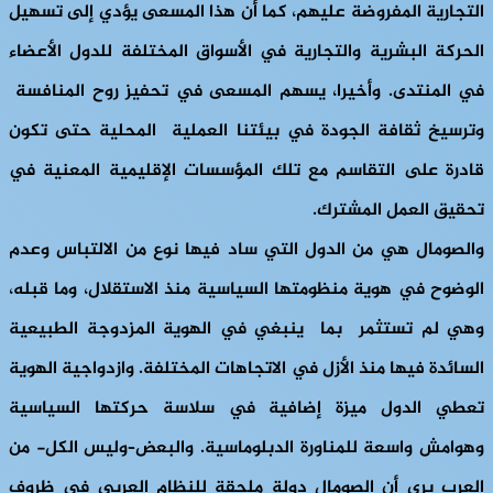
التجارية المفروضة عليهم، كما أن هذا المسعى يؤدي إلى تسهيل
الحركة البشرية والتجارية في الأسواق المختلفة للدول الأعضاء
في المنتدى. وأخيرا، يسهم المسعى في تحفيز روح المنافسة
وترسيخ ثقافة الجودة في بيئتنا العملية المحلية حتى تكون
قادرة على التقاسم مع تلك المؤسسات الإقليمية المعنية في
تحقيق العمل المشترك.
والصومال هي من الدول التي ساد فيها نوع من الالتباس وعدم
الوضوح في هوية منظومتها السياسية منذ الاستقلال، وما قبله،
وهي لم تستثمر بما ينبغي في الهوية المزدوجة الطبيعية
السائدة فيها منذ الأزل في الاتجاهات المختلفة. وازدواجية الهوية
تعطي الدول ميزة إضافية في سلاسة حركتها السياسية
وهوامش واسعة للمناورة الدبلوماسية. والبعض–وليس الكل- من
العرب يرى أن الصومال دولة ملحقة للنظام العربي في ظروف