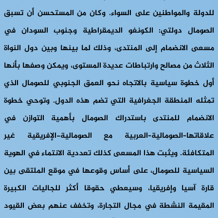
للدولة والمواطنين على السواء. وكان من المستحسن أن تسبق
الصومال دولتي: الكونغو الديمقراطية وجنوب السودان في
مسعى الانضمام إلى المنتدى، وذلك لما بينها وبين دول النواة
الثلاث من مصالح وارتباطات عديدة المستوى، ويمكن وصفها بأنها
أول خطوة سياسية بالاتجاه نحو العمق الجنوبي للصومال الذي
تمثله المنطقة الجغرافية التي تضم هذه الدول. وتوحي خطوة
الانضمام للمنتدى باستدراك الصومال بأهمية التوازن في
علاقاتها–الصومالية–العربية مع الصومالية-الإفريقية غير
المتكافئة. ويثبت هذا المسعى كذلك تعددية الانتماء في الهوية
السياسية للصومال، على أساس وقوعها في موقع الملتقى بين
قارة آسيا وإفريقيا، وسيعطي حقوقا أكثر للجاليات الكبيرة
المقيمة النشطة في مجال التجارة، وتخفف عنهم بعض القيود