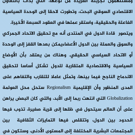
ومستلهمون تجربته الفريدة من نوعها، التي بدأت بالتعاون
الاقتصادي السوقي البحت، وتطورت لاحقا إلى الوحدة السياسية
الفاعلة والحقيقية، واستقر عملها في العقود السبعة الأخيرة.
ويتصور قادة الدول في المنتدى أنه مع تحقيق الاتحاد الجمركي
والسوق والعملة بين الدول الأعضاءيمكن بعدها القفز إلى الوحدة
أو الاتحاد السياسي الحقيقي. وهناك من يعتقد بأن الأوضاع
السياسية والاقتصادية المتقاربة للدول تشكل أساسا لتحقيق
الاندماج الناجح فيما بينها، وتمثل عاملا للتقارب والتفاهم على
المدى المنظور وأن الإقليمية Regionalism ستحل محل العولمة
Globalization التي انتهت ربما إلى الأبد، والتي كان البعض يراهن
على أن العالم سيتحول في ظلها إلى قرية صغيرة، تذوب فيها
الحدود بين الدول، وتتقلص فيها التمايزات الثقافية بين
المجتمعات البشرية المختلفة إلى المستوى الأدنى، وستكون في