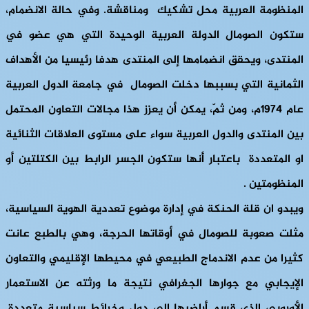
المنظومة العربية محل تشكيك ومناقشة. وفي حالة الانضمام،
ستكون الصومال الدولة العربية الوحيدة التي هي عضو في
المنتدى، ويحقق انضمامها إلى المنتدى هدفا رئيسيا من الأهداف
الثمانية التي بسببها دخلت الصومال في جامعة الدول العربية
عام 1974م، ومن ثمّ، يمكن أن يعزز هذا مجالات التعاون المحتمل
بين المنتدى والدول العربية سواء على مستوى العلاقات الثنائية
او المتعددة باعتبار أنها ستكون الجسر الرابط بين الكتلتين أو
المنظومتين .
ويبدو ان قلة الحنكة في إدارة موضوع تعددية الهوية السياسية،
مثلت صعوبة للصومال في أوقاتها الحرجة، وهي بالطبع عانت
كثيرا من عدم الاندماج الطبيعي في محيطها الإقليمي والتعاون
الإيجابي مع جوارها الجغرافي نتيجة ما ورثته عن الاستعمار
الأوروبي الذي قسم أراضيها إلى دول وخرائط سياسية متعددة.