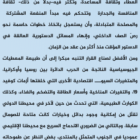
العطاء وثقافة المساعدة، وتكثر فيه-بدلا من ذلك– ثقافة
المنافسة والجدارة وتتحكم فيه مبدأ المنفعة المشتركة
والمصلحة المتبادلة، وأن يستعجل باتخاذ خطوات حاسمة نحو
رصّ الصف الداخلي، وإنهاء المسائل الدستورية العالقة في
الدستور المؤقت منذ أكثر من عقد من الزمان.
ومن الأفضل لصناع القرار التنبه مبكرا إلى أن طبيعة المعطيات
الجيوسياسية الناتجة من الحرب الدائرة بين روسيا وأوكرانيا،
والمتغيرات السيوــــ اقتصادية الأخرى التي خلفتها أزمات كوفيد
19، والتغيرات المناخية وأسعار الطاقة والتضخم والغذاء، وكذلك
الكوارث الطبيعية، التي تحدث من حين لآخر في محيطنا الدولي
تقلّل من إمكانية وجود بدائل وخيارات كانت متاحة للصومال
سابقا، وبالتالي من الضروري الاندماج السريع مع محيطنا الإقليمي
عموديا في الجنوب المتمثل بالمنتدى، بغض النظر عن طموحاته