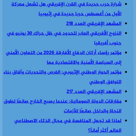
شرارة حرب جديدة في القرن الإفريقي هل تشعل معركة
الأول من أغسطس حربا جديدة في إثيوبيا
المشهد الإفريقي العدد 218
النزوح الأفريقي العابر للحدود في ظل حراك 30 يونيو في
جنوب أفريقيا
مؤتمر رؤساء أركان الدفاع الأفارقة 2026 من التعاون الأمني
إلى السياسة الأمنية والاقتصادية معا
مؤتمر الحوار الوطني الإثيوبي: الفرص والتحديات وآفاق بناء
التوافق الوطني
المشهد الإفريقي العدد 217
مفارقات الدولة الصومالية: عندما يصبح الخارج صانعًا لطوق
النجاة والداخل صانعًا للأزمات
لماذا قد تجعل المنافسة في مجال الذكاء الاصطناعي
العالم أكثر أماناً؟