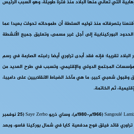
هابية التي تعاني منها البلاد منذ فترة طويلة، وهو السبب الرئيس
ه أقنعنا بتصرفاته منذ توليه السلطة أن طموحاته تحولت بعيدا عما
اق الحدود البوركينابية إلى أجل غير مسمى، وتعليق جميع الأنشطة
البلاد تقريبا؛ فإنه فقد أبدى تراوري أيضا رغبته الصارمة في رسم
 مؤسسات المجتمع الدولي والإقليمي، وتسبب في طرح العديد من
 وقبول شعبي كبير، ما هي مآخذ الضباط الانقلابيين على داميبا،
قليمية، ثم الخاتمة.
Sangoulé Lami
(1966م-1980م)، وساي ذربو
Saye Zerbo
(25 نوفمبر
 إبراهيم تراوري قائد فيلق فوج مدفعية كايا في شمال بوركينا فاسو، وبعد