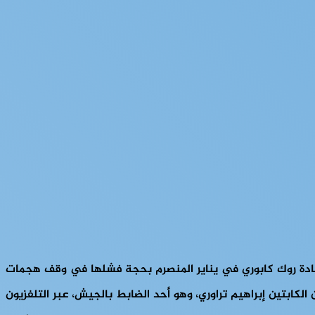
خبة بقيادة روك كابوري في يناير المنصرم بحجة فشلها في وقف هجمات
لكابتين إبراهيم تراوري، وهو أحد الضابط بالجيش، عبر التلفزيون