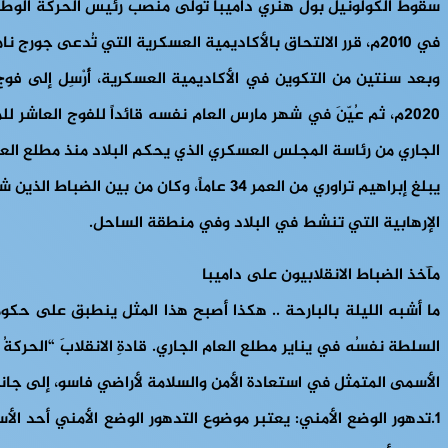
في 2010م، قرر الالتحاق بالأكاديمية العسكرية التي تُدعى جورج نامونو والمتخصصة في تدريب عسكريين من فئة الكوماندوس.
2020م، ثم عُيّنَ في شهر مارس العام نفسه قائداً للفوج العاش
الجاري من رئاسة المجلس العسكري الذي يحكم البلاد منذ مطلع العام 2022
الإرهابية التي تنشط في البلاد وفي منطقة الساحل.
مآخذ الضباط الانقلابيون على داميبا
ما أشبه الليلة بالبارحة .. هكذا أصبح هذا المثل ينطبق على حك
السلطة نفسُه في يناير مطلع العام الجاري. قادةِ الانقلابَ “الحركةُ ا
الأسمى المتمثل في استعادة الأمن والسلامة لأراضي فاسو، إلى جان
1.تدهور الوضع الأمني
: يعتبر موضوع التدهور الوضع الأمني أحد ال