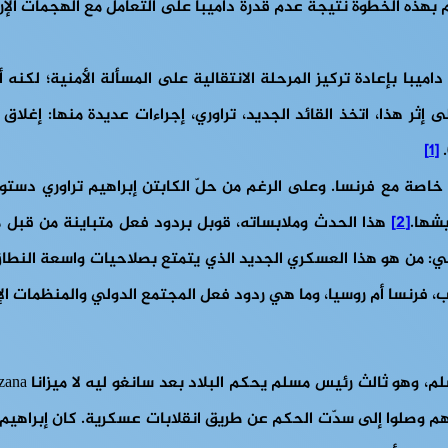
ام بهذه الخطوة نتيجة عدم قدرة داميبا على التعامل مع الهجمات الإر
داميبا بإعادة تركيز المرحلة الانتقالية على المسألة الأمنية؛ لكن
ى إثر هذا، اتخذ القائد الجديد، تراوري، إجراءات عديدة منها: إغل
[1]
خاصة مع فرنسا. وعلى الرغم من حلّ الكابتن إبراهيم تراوري دستور 
يشها.
[2]
هذا الحدث وملابساته، قوبل بردود فعل متباينة من قبل
وهي: من هو هذا العسكري الجديد الذي يتمتع بصلاحيات واسعة النطاق
لاب، فرنسا أم روسيا، وما هي ردود فعل المجتمع الدولي والمنظمات الإ
zana
ابة المطاف، وثلاثتهم وصلوا إلى سدّت الحكم عن طريق انقلابات عسكرية. كان