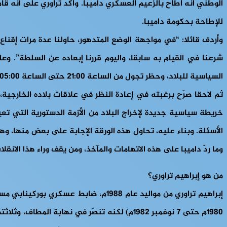
الوطني أنه أطاح بالزعيم العسكري داميبا. وأكدّ تراوري على أنه ق
للإطاحة بحكومة داميبا.
وأردف قائلا: “في مواجهة الوضع المتدهور، حاولنا عدة مرات إقناع 
شرعنا في القيام به سابقا، واليوم قررنا إبعاده عن السلطة”. وعل
السياسية للبلاد، وحظر تجول من الساعة 21:00 حتى الساعة 05:00.
ثم لاحقا صرّح برغبته في إعادة النظر في علاقات بلاده الخارجية، 
خريطة سياسية جديدة لإخراج البلاد من الأزمة الدستورية التي تع
الأسئلة. وبناء عليه، تحاول هذه الورقة الإجابة على بعض منها، 
وما ردّ داميبا على هذه الاتهامات والمآخذ، ومن يقف وراء هذا الانق
من هو إبراهيم تراوري؟
إبراهيم تراوري من مواليد عام 1988م، ضابط عسكري بوركينابي مسلم، وهو ثالث رئيس مسلم يحكم البلاد بعد سانغو ليه لا ميزانا
1980م حتى 7 نوفمبر 1982م) لكنه تنصّر في نه