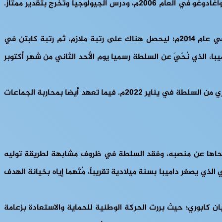
سقوط الكولونيل بول هنري داميبا تولى منصب رئيس الحركة الوطنية من أجل الحفاظ على الجمهورية. التحق إبراهيم تراوري بجامعة واغادوغو في العام 2006م، ودرس الجيولوجيا وتخرج بتقدير ممتاز.
وبعد سنتين من التكوين في الأكاديمية العسكرية، أُرْسِل إلى فوج المدفعية المتواجدة في منطقة كايا شمال بوركينا فاسو وذلك في عام 2014م؛ ليحصل هناك على رتبة ملازم، ثم رتبة كابتن في
با، الذي نُحّيَ عن السلطة رسميا يوم الأحد الثاني من شهر أكتوبر
يبلغ إبراهيم تراوري من العمر 34 عاماً، وكان من بين الضباط الذين شاركوا في إزاحة رئيس بوركينا فاسو السابق روك مارك كرستيان كابوري من السلطة في يناير 2022م. فيما تعهد أيضا بمحاربة الجماعات
ة وضحاها عن منصبه، وفقد السلطة في ظروف مشابهة لطريقة توليه
ي الذي يصغر داميبا بسنة ميلادية تقريباً، مُتّهما إياه بخيانة الهدف
ان كابوري؛ حيث بررت الحركة الوطنية للحماية والاستعادة بزعامة