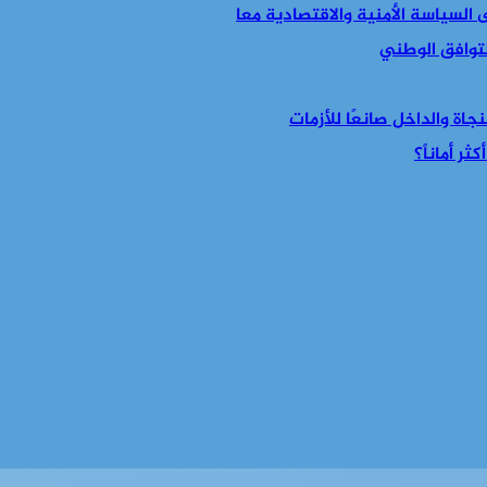
التوافق الوطني
جاة والداخل صانعًا للأزمات
ر أماناً؟