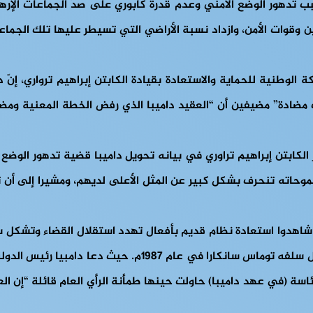
بب تدهور الوضع الأمني وعدم قدرة كابوري على صدّ الجماعات الإر
 وقوات الأمن، وازداد نسبة الأراضي التي تسيطر عليها تلك الجماعا
 الوطنية للحماية والاستعادة بقيادة الكابتن إبراهيم ترواري، إنّ
مضادة” مضيفين أن “العقيد داميبا الذي رفض الخطة المعنية وم
 الكابتن إبراهيم تراوري في بيانه تحويل داميبا قضية تدهور الوضع 
حاته تنحرف بشكل كبير عن المثل الأعلى لديهم، ومشيرا إلى أن تفاق
شاهدوا استعادة نظام قديم بأفعال تهدد استقلال القضاء وتشكل سا
سبق وحُكِمَ عليه بالسجن مدى الحياة في قضية التواطؤ في اغت
رئاسة (في عهد داميبا) حاولت حينها طمأنة الرأي العام قائلة “إن ا