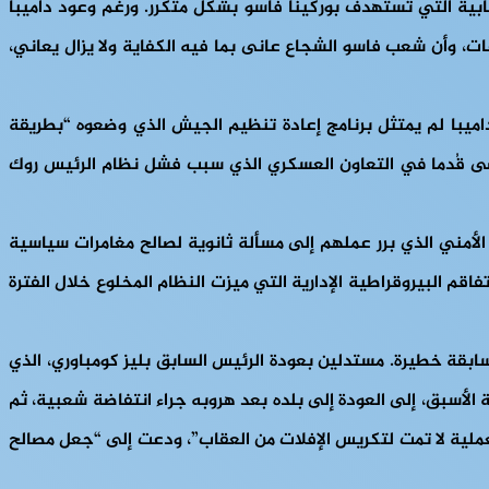
هابية التي تستهدف بوركينا فاسو بشكل متكرر. ورغم وعود داميبا
ت، وأن شعب فاسو الشجاع عانى بما فيه الكفاية ولا يزال يعاني،
 داميبا لم يمتثل برنامج إعادة تنظيم الجيش الذي وضعوه “بطريقة
ضى قُدما في التعاون العسكري الذي سبب فشل نظام الرئيس روك
الأمني ​​الذي برر عملهم إلى مسألة ثانوية لصالح مغامرات سياسية
م البيروقراطية الإدارية التي ميزت النظام المخلوع خلال الفترة
بقة خطيرة. مستدلين بعودة الرئيس السابق بليز كومباوري، الذي
يال سلفه توماس سانكارا في عام 1987م. حيث دعا دامبيا رئيس الدولة الأسبق، إلى العودة إلى بلده بعد هروبه جراء انتفاضة شعبية، ثم
لعملية لا تمت لتكريس الإفلات من العقاب”، ودعت إلى “جعل مصالح