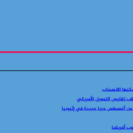
مكنها الانسحاب
قب تقليص التمويل الأمريكي
 من أغسطس حربا جديدة في إثيوبيا