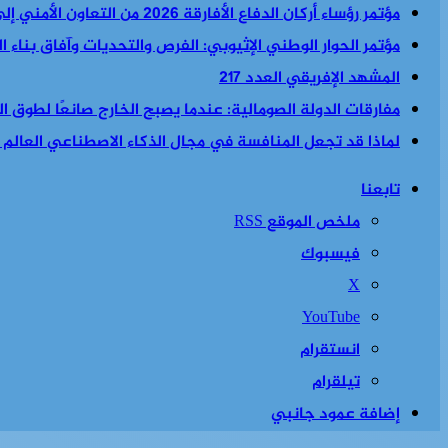
مؤتمر رؤساء أركان الدفاع الأفارقة 2026 من التعاون الأمني إلى السياسة الأمنية والاقتصادية معا
مؤتمر الحوار الوطني الإثيوبي: الفرص والتحديات وآفاق بناء 
المشهد الإفريقي العدد 217
مفارقات الدولة الصومالية: عندما يصبح الخارج صانعًا لطوق الن
لماذا قد تجعل المنافسة في مجال الذكاء الاصطناعي العالم أكث
تابعنا
ملخص الموقع RSS
فيسبوك
‫X
‫YouTube
انستقرام
تيلقرام
إضافة عمود جانبي