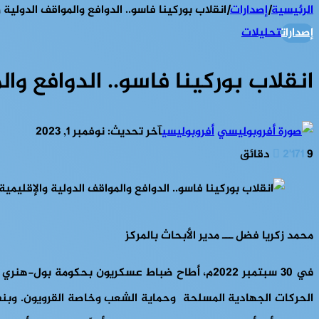
الرئيسية
|
إصدارات
|
انقلاب بوركينا فاسو.. الدوافع والمواقف الدولية 
إصدارات
تحليلات
انقلاب بوركينا فاسو.. الدوافع وال
أفروبوليسي
آخر تحديث: نوفمبر 1, 2023
9 دقائق
2٬171
محمد زكريا فضل ـــ مدير الأبحاث بالمركز
في 30 سبتمبر 2022م، أطاح ضباط عسكريون بحكوم
الحركات الجهادية المسلحة وحماية الشعب وخاصة القرويون. وبنفس ا