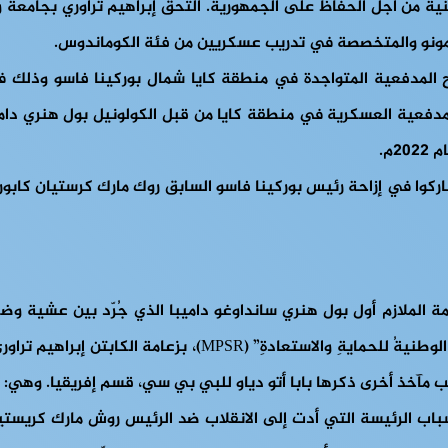
ر للمدفعية العسكرية في منطقة كايا من قبل الكولونيل بول هنري دامي
م.
ومة الملازم أول بول هنري سانداوغو داميبا الذي جُرّد بين عشي
لوطنيةُ للحمايةِ والاستعادةِ” (
MPSR
)، بزعامة الكابتن إبراهيم تراور
ب مآخذ أخرى ذكرها بابا أتو دياو للبي بي سي، قسم إفريقيا. وهي:
أسباب الرئيسة التي أدت إلى الانقلاب ضد الرئيس روش مارك كريستي