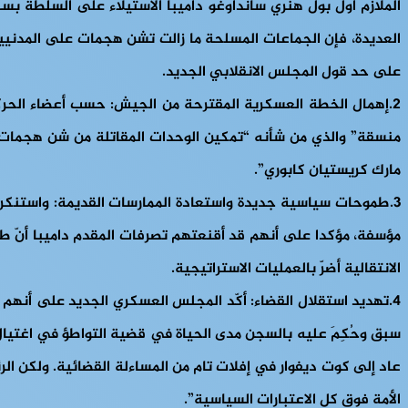
الملازم أول بول هنري سانداوغو داميبا الاستيلاء على السلطة بس
العديدة، فإن الجماعات المسلحة ما زالت تشن هجمات على المدنيين
على حد قول المجلس الانقلابي الجديد.
2.إهمال الخطة العسكرية المقترحة من الجيش:
حسب أعضاء الحركة
منسقة” والذي من شأنه “تمكين الوحدات المقاتلة من شن هجمات 
مارك كريستيان كابوري”.
3.طموحات سياسية جديدة واستعادة الممارسات القديمة
: واستنكر
مؤسفة، مؤكدا على أنهم قد أقنعتهم تصرفات المقدم داميبا أنّ طمو
الانتقالية أضرّ بالعمليات الاستراتيجية.
4.تهديد استقلال القضاء
: أكّد المجلس العسكري الجديد على أنهم 
عاد إلى كوت ديفوار في إفلات تام من المساءلة القضائية. ولكن ال
الأمة فوق كل الاعتبارات السياسية”.