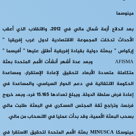
مينوسما
بعد اندلاع أزمة شمال مالي في 2012، والانقلاب الذي أعقب
الأحداث تدخلت المجموعة الاقتصادية لدول غرب إفريقيا ”
إيكواس ” ببعثة دولية بقيادة إفريقية أطلق عليها ” أفيسما ”
AFISMA وبعد عدة أشهر أنشأت الأمم المتحدة بعثة
متكاملة متعددة الأبعاد لتحقيق لإعادة الإستقرار، ومساعدة
الحكومة الانتقالية في دعم الحوار السياسي، والمساعدة في
إعادة فرض سلطة الدولة. ويبلغ تعدادها 15.165 فرد، وبعد خروج
فرنسا، وتراجع ثقة المجلس العسكري في البعثة طلبت مالي
بسحب البعثة الأممية، وقد بدأت عمليا في الانسحاب من مالي.
مينوسكا MINUSCA بعثة الأمم المتحدة لتحقيق الاستقرا في