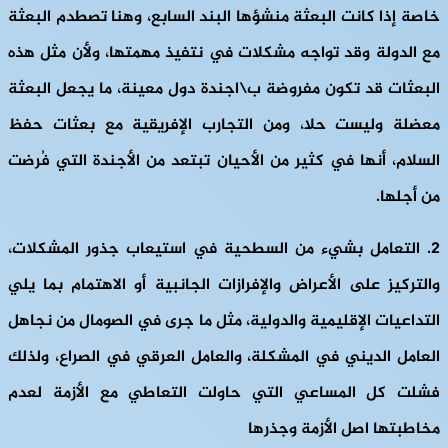
خاصة إذا كانت البعثة منشؤها البند السابع، وهنا تصطدم البعثة
مع الدولة وقد تواجه مشكلات في نتفيذ مهمتها، ولأن مثل هذه
البعثات قد تكون مفروضة ب\اجندة دول معينة، ما يجعل البعثة
معضلة وليست حلا، ومن التجارب الإفريقية مع بعثات حفظ
السلام، أنها في كثير من الأحيان تبتعد من الأجندة التي فُرضت
من أجلها.
2. التعامل بشيء
من السطحية في استيعاب جذور المشكلات،
والتركيز على الأعراض والإفرازات الجانبية أو الاهتمام بما يلي
التداعيات الإقليمية والدولية، مثل ما جرى في الصومال من نجاهل
العامل الديني في المشكلة، والعامل العرقي في الصراع، ولذلك
فشلت كل المساعي التي حاولت التعاطي مع الأزمة لعدم
مخاطبتها اصل الأزمة وجذرها