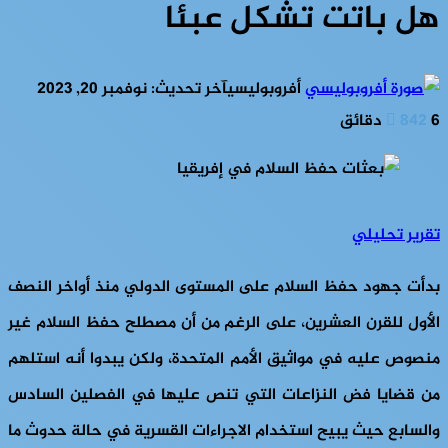
هل باتت تشكل عبئا
أفروبوليسي
آخر تحديث: نوفمبر 20, 2023
6 دقائق
842
تقرير تحليلي
بدأت جهود حفظ السلام على المستوى الدولي منذ أواخر النصف
الأول للقرن العشرين، على الرغم من أن مصطلح حفظ السلام غير
منصوص عليه في مواثيق الأمم المتحدة، ولكن يبدوا أنه استلهم
من قضايا فض النزاعات التي تنص عليها في الفصلين السادس
والسابع حيث يبيح استخدام الاجراءات القسرية في حالة حدوث ما