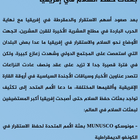
بعد صعود أسهم الاستقرار والدمقرطة في إفريقيا مع نهاية
الحرب الباردة في مطلع العشرية الأخيرة للقرن العشرين، اتجهت
الأوضاع نحو السلام والاستقرار في إفريقيا ما عدا بعض البلدان
التي استعصت على المجتمع الدولي وشهدت زعازع كبيرة، ولكن
في فترة قصيرة جدا لا تزيد على عقد ونصف عادت النزاعات
تتصدر عناوين الأخبار وسياقات الأجندة السياسية في أروقة القارة
الإفريقية وأالقيمها المختلفة، ما دعا الأمم المتحد إلى تكثيف
تواجد بعثات حفظ السلام حتى أصبحت إفريقيا أكبر المستضيفين
لبعثات السلام في العالم:
– مونوسكو MUNUSCO بعثة الأمم المتحدة لحفظ الاستقرار في
الكونغو الديمقراطية