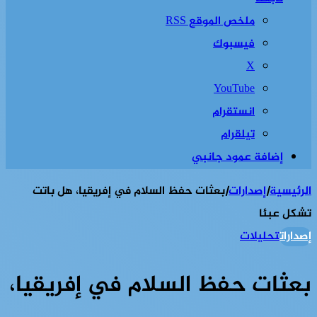
ملخص الموقع RSS
فيسبوك
‫X
‫YouTube
انستقرام
تيلقرام
إضافة عمود جانبي
الرئيسية
|
إصدارات
|
بعثات حفظ السلام في إفريقيا، هل باتت
تشكل عبئا
إصدارات
تحليلات
بعثات حفظ السلام في إفريقيا،