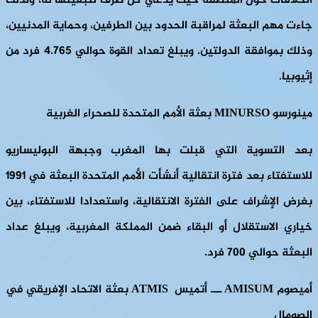
الخلافات حول المنطقة حيث يدعي كل طرف لتبعيتها له، ولذلك
جاءت مهم البعثة لمراقبة الحدود بين الطرفين، وحماية المدنيين،
وذلك بموافقة الدولتين. ويبلغ تعداد القوة حوالي 4.765 فرد من
إثيوبيا.
مينورسو MINURSO بعثة الأمم المتحدة للصحراء الغربية
بعد التسوية التي قبلت بها المغرب وجبهة البوليساريو
للاستفتاء بعد فترة انتقالية أنشأت الأمم المتحدة البعثة في 1991
بغرض الإشراف على الفترة الانتقالية، واستعدادا للاستفتاء، بين
خياري الاستقلال أو البقاء ضمن المملكة المغربية، ويبلغ عداد
البعثة حوالي 700 فرد.
أميصوم AMISUM ـــ أتميس ATMIS بعثة الاتحاد الإفريقي في
الصومال