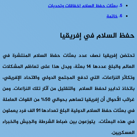
بعثات حفظ السلام اخفاقات وتحديات
خاتمة
حفظ السلام في إفريقيا
تحتضن إفريقيا نصف عدد بعثات حفظ السلام المنتشرة في
العالم والبلغ عددها 14 بعثة، ويدل هذا على تعاظم المشكلات
وتكاثر النزاعات، التي تدفع المجتمع الدولي والاتحاد الإفريقي،
باتخاذ تدابير لحفظ السلام والتقليل من آثار تلك النزاعات. ومن
غرائب الأحوال أن إفريقيا تساهم بحوالي 50% من القوات العاملة
في بعثات حفظ السلام الدولية البلغ تعدادها 91 الف فرد يعملون
في هذه البعثات، يتوزعون بين ضباط الشرطة والجيش والخبراء
العسكريين.