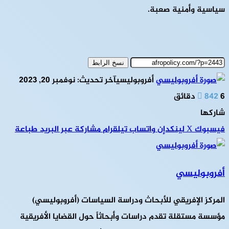
سياسية وأمنية صعبة.
نسخ الرابط
أفروبوليسي
آخر تحديث: نوفمبر 20, 2023
6 دقائق
842
شاركها
فيسبوك
‫X
لينكدإن
واتساب
تيلقرام
مشاركة عبر البريد
طباعة
أفروبوليسي
المركز الإفريقي للأبحاث ودراسة السياسات (أفروبوليسي)
مؤسسة مستقلة تقدم دراسات وأبحاثاً حول القضايا الأفريقية