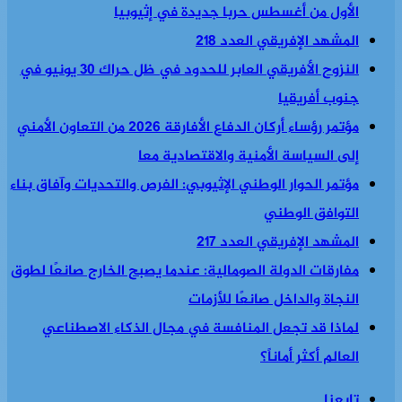
الأول من أغسطس حربا جديدة في إثيوبيا
المشهد الإفريقي العدد 218
النزوح الأفريقي العابر للحدود في ظل حراك 30 يونيو في
جنوب أفريقيا
مؤتمر رؤساء أركان الدفاع الأفارقة 2026 من التعاون الأمني
إلى السياسة الأمنية والاقتصادية معا
مؤتمر الحوار الوطني الإثيوبي: الفرص والتحديات وآفاق بناء
التوافق الوطني
المشهد الإفريقي العدد 217
مفارقات الدولة الصومالية: عندما يصبح الخارج صانعًا لطوق
النجاة والداخل صانعًا للأزمات
لماذا قد تجعل المنافسة في مجال الذكاء الاصطناعي
العالم أكثر أماناً؟
تابعنا