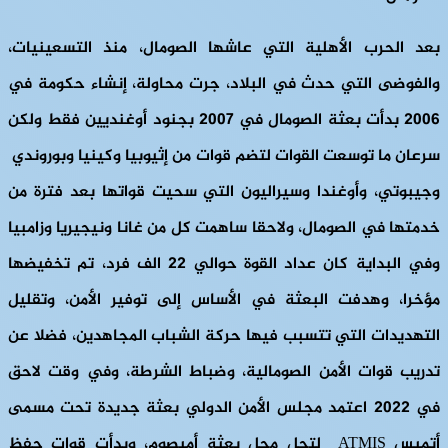
بعد الحرب الأهلية التي عاشها الصومال، منذ التسعينيات،
والفوضى التي حدث في البلاد، جرت محاولة، إنشاء حكومة في
2006 بدأت بعثة الصومال في 2007 بجنود أوغنديين فقط ولكن
سرعان ما توسعت القوات لتضم قوات من إثيوبيا وكينيا وبوروندي
وجيبوتي، وأوغندا وسيراليون التي سحيت قواتها بعد فترة من
خدمتها في الصومال، ولاحقا ساهمت كل من غانا ونيجيريا وزامبيا
وفي البداية كان عداد القوة حوالي 22 الف فرد، تم تخفيضها
مؤخرا، وهدفت البعثة في الأساس إلى توفير الأمن، وتقليل
التهديدات التي تتسبب فيها حركة الشباب المجاهدين، فضلا عن
تدريب قوات الأمن الصومالية، وضباط الشرطة، وفي وقت لاحق
في 2022 اعتمد مجلس الأمن الدولي بعثة جديدة تحت مسمى
أتميس ATMIS لتحل محل بعثة أميصوم، وبدأت قوات حفظ