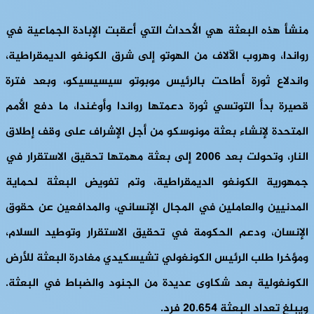
منشأ هذه البعثة هي الأحداث التي أعقبت الإبادة الجماعية في
رواندا، وهروب الآلاف من الهوتو إلى شرق الكونغو الديمقراطية،
واندلاع ثورة أطاحت بالرئيس موبوتو سيسيسيكو، وبعد فترة
قصيرة بدأ التوتسي ثورة دعمتها رواندا وأوغندا، ما دفع الأمم
المتحدة لإنشاء بعثة مونوسكو من أجل الإشراف على وقف إطلاق
النار، وتحولت بعد 2006 إلى بعثة مهمتها تحقيق الاستقرار في
جمهورية الكونغو الديمقراطية، وتم تفويض البعثة لحماية
المدنيين والعاملين في المجال الإنساني، والمدافعين عن حقوق
الإنسان، ودعم الحكومة في تحقيق الاستقرار وتوطيد السلام،
ومؤخرا طلب الرئيس الكونغولي تشيسكيدي مغادرة البعثة للأرض
الكونغولية بعد شكاوى عديدة من الجنود والضباط في البعثة.
ويبلغ تعداد البعثة 20.654 فرد.