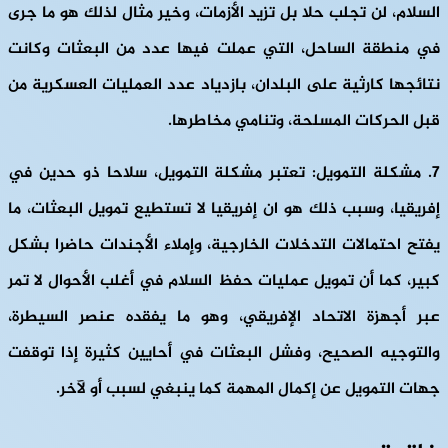
السلام، لن تجلب حلا بل تزيد الأزمات، وخير مثال لذلك هو ما جرى
في منطقة الساحل، التي عملت فيها عدد من البعثات وكانت
نتائجها كارثية على البلدان، بازدياد عدد العمليات العسكرية من
قبل الحركات المسلحة، وتنامي مخاطرها.
7. مشكلة التمويل:
تعتبر مشكلة التمويل، سلاحا ذو حدين في
إفريقيا، وسبب ذلك هو ان إفريقيا لا تستطيع تمويل البعثات، ما
يفتح احتمالات التدخلات الخارجية، وإملاء الأجندات حاضرا بشكل
كبير، كما أن تمويل عمليات حفظ السلام في أغلب الأحوال لا تمر
عبر أجهزة الاتحاد الإفريقي، وهو ما يفقده عنصر السيطرة،
والتوجيه الصحيح، وفشل البعثات في أحايين كثيرة إذا توقفت
جهات التمويل عن إكمال المهمة كما ينبغي لسبب أو لآخر.