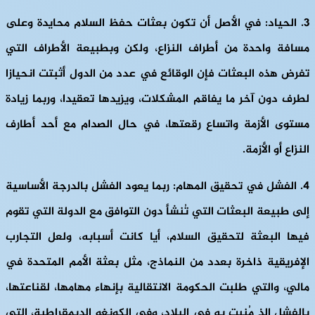
3. الحياد:
في الأصل أن تكون بعثات حفظ السلام محايدة وعلى
مسافة واحدة من أطراف النزاع، ولكن وبطبيعة الأطراف التي
تفرض هذه البعثات فإن الوقائع في عدد من الدول أثبتت انحيازا
لطرف دون آخر ما يفاقم المشكلات، ويزيدها تعقيدا، وربما زيادة
مستوى الأزمة واتساع رقعتها، في حال الصدام مع أحد أطارف
النزاع أو الأزمة.
4. الفشل في تحقيق المهام:
ربما يعود الفشل بالدرجة الأساسية
إلى طبيعة البعثات التي تُنشأ دون التوافق مع الدولة التي تقوم
فيها البعثة لتحقيق السلام، أيا كانت أسبابه، ولعل التجارب
الإفريقية ذاخرة بعدد من النماذج، مثل بعثة الأمم المتحدة في
مالي، والتي طلبت الحكومة الانتقالية بإنهاء مهامها، لقناعتها،
بالفشل الذ مُنيت به في البلاد، وفي الكونغو الديمقراطية، التي