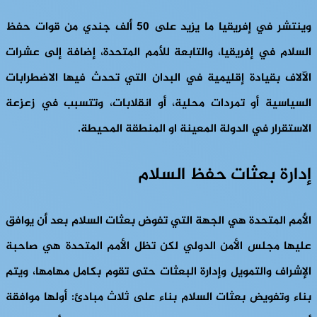
وينتشر في إفريقيا ما يزيد على 50 ألف جندي من قوات حفظ
السلام في إفريقيا، والتابعة للأمم المتحدة، إضافة إلى عشرات
الآلاف بقيادة إقليمية في البدان التي تحدث فيها الاضطرابات
السياسية أو تمردات محلية، أو انقلابات، وتتسبب في زعزعة
الاستقرار في الدولة المعينة او المنطقة المحيطة.
إدارة بعثات حفظ السلام
الأمم المتحدة هي الجهة التي تفوض بعثات السلام بعد أن يوافق
عليها مجلس الأمن الدولي لكن تظل الأمم المتحدة هي صاحبة
الإشراف والتمويل وإدارة البعثات حتى تقوم بكامل مهامها، ويتم
بناء وتفويض بعثات السلام بناء على ثلاث مبادئ: أولها موافقة