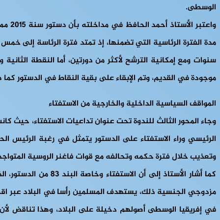
الوسطى.
مدة الفترة الرئاسية التي تضمنها، إذ تمتد فترة الرئاسة إلى خم
سنوات ومع إمكانية الترشح لأكثر من دورتين، أما النقطة الثان
موجودة في القديم، وتم الإبقاء على بقية النقاط في الدستور كما 
المواقف السياسية الداخلية والخارجية من الاستفتاء
وجاء المحور الثالث للندوة تحت عنوان تداعيات الاستفتاء، حيث كا
الرئيسي وراء الاستفتاء على الدستور يتمثل في رغبة الرئيس ال
وتعذيب خلال فترة حكمه وتحالفه مع قوات فاغنر الروسية المتواجد
كما أشار الأستاذ إل
مزدوجي الجنسية ذلك، يستهدف المسلمين رأسا في البلاد عبر اقص