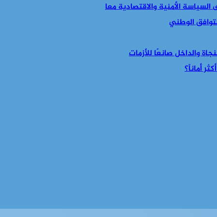
التوافق الوطني
جاة والداخل صانعًا للأزمات
ر أماناً؟