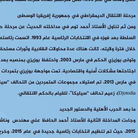
مرحلة الانتقال الديمقراطي في جمهورية إفريقيا الوسطى
السلطة بعد فوزه في الانتخابات الرئاسية عام 1993. اتسمت رئاسته بعدم الاستقرار السياسي والاقتصادي. التحديات والصراعات.
خلال فترة ولايته، كانت هناك عدة محاولات انقلابية وثورات مسلحة ضد حكومته. في عام 2003، أطيح به في انقلاب قاد
اجتاحتها مشكلات أمنية واقتصادية. تمت مواجهة بوزيزي بتمردات مسلحة وان
Djotodia)، زعيم تحالف “سيليكا”، للقيام بالحكم الانتقالي.
ما بعد الحرب الأهلية والدستور الجديد
وجاءت المداخلة الثانية للأستاذ أحمد الحافظ علي مهندس وناشط