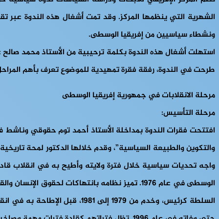
ونشطاء سياسيين من إفريقيا الوسطى.
استهلت أشغال هذه الندوة بكلمة ترحيبية من الأستاذ محمد صالح عمر
طرحت في الندوة، رفقة فقرة تمهيدية للموضوع تعرف بأهم المراحل
مرحلة الانقلابات في جمهورية إفريقيا الوسطى
مرحلة التأسيس:
افتتحت فقرات الندوة بمداخلة الأستاذ أحمد توم حقوقي وناشط في 
حتى وفاته في عام 1996. تظل فتراتهم كقادة فترات مهمة وصاخبة في تاريخ جمهورية إفريقيا الوسطى.