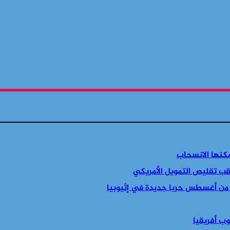
مكنها الانسحاب
قب تقليص التمويل الأمريكي
 من أغسطس حربا جديدة في إثيوبيا