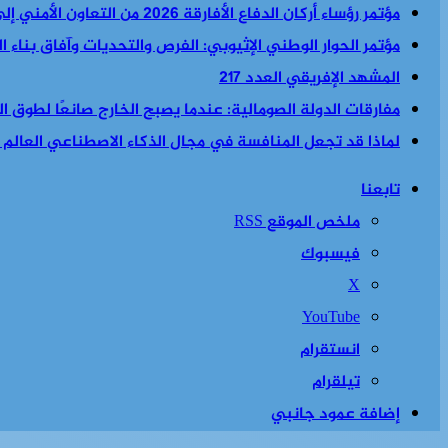
مؤتمر رؤساء أركان الدفاع الأفارقة 2026 من التعاون الأمني إلى السياسة الأمنية والاقتصادية معا
مؤتمر الحوار الوطني الإثيوبي: الفرص والتحديات وآفاق بناء 
المشهد الإفريقي العدد 217
مفارقات الدولة الصومالية: عندما يصبح الخارج صانعًا لطوق الن
لماذا قد تجعل المنافسة في مجال الذكاء الاصطناعي العالم أكث
تابعنا
ملخص الموقع RSS
فيسبوك
‫X
‫YouTube
انستقرام
تيلقرام
إضافة عمود جانبي