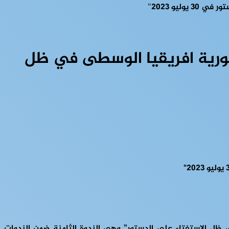
يو 2023″
ورية افريقيا الوسطى في ظل
ظل الاستفتاء على الدستور” وهي الندوة الثامنة ضمن الندوات