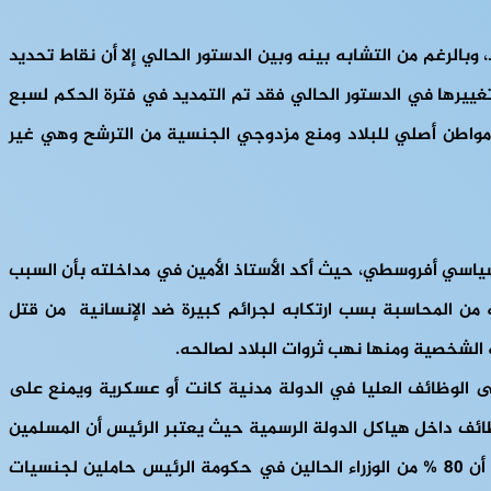
تكون من 20 بند رئيسي واحتوت هذه البنود على مواد، وبالرغم من التشابه بينه وبين الدستور الحالي إلا أن نقاط تحديد
تغييرها في الدستور الحالي فقد تم التمديد في فترة الحكم لسبع
ن مواطن أصلي للبلاد ومنع مزدوجي الجنسية من الترشح وهي غير
ط سياسي أفروسطي، حيث أكد الأستاذ الأمين في مداخلته بأن السبب
 من المحاسبة بسب ارتكابه لجرائم كبيرة ضد الإنسانية من قتل
الشخصية ومنها نهب ثروات البلاد لصالحه.
 من يستطيع الحصول على الوظائف العليا في الدولة مدنية كانت أو عسكرية ويمنع على
ئف داخل هياكل الدولة الرسمية حيث يعتبر الرئيس أن المسلمين
في إفريقيا الوسطى أصولهم دخيلة على البلاد، وهذا تناقض لأن الرئيس نفسه مزدوج الجنسية فهو يحمل الجنسية الفرنسية، كما أن 80 % من الوزراء الحالين في حكومة الرئيس حاملين لجنسيات