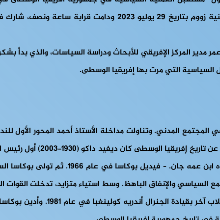
الشهرية التي ينظمها المركز. وقد تمت أشغال هذه الندوة عبر تقنية
 مدير المركز الإفريقي للأبحاث ودراسة السياسات، والذي بدأ بشكره
 السياسية التي مرت بها إفريقيا الوسطى.
المجتمع المدني. وتناولت مداخلة الأستاذ أحمد المحور الأول للند
واجه تحديات سياسية خلال فترة ولايته وأطيح ب
السلطة كرئيس، وخدم من 1979 إلى 1