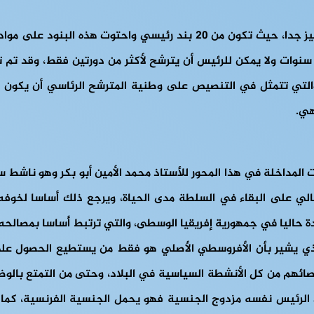
واعتبر الأستاذ أحمد الحافظ في مداخلته بأن دستور سنة 2015 مميز جدا، حيث 
س سنوات ولا يمكن للرئيس أن يترشح لأكثر من دورتين فقط، وقد تم 
ية والتي تتمثل في التنصيص على وطنية المترشح الرئاسي أن يكو
هي.
نت المداخلة في هذا المحور للأستاذ محمد الأمين أبو بكر وهو ناش
حالي على البقاء في السلطة مدى الحياة، ويرجع ذلك أساسا لخوفه
ة حاليا في جمهورية إفريقيا الوسطى، والتي ترتبط أساسا بمصالحه 
ى أن الاستفتاء وخاصة البند 83 من الدستور، الذي يشير بأن الأفروسطي الأصلي هو فقط
ائهم من كل الأنشطة السياسية في البلاد، وحتى من التمتع بالوظا