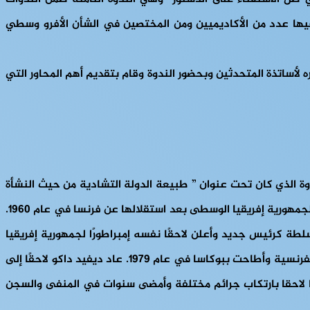
 زووم بتاريخ 29 يوليو 2023 ودامت قرابة ساعة ونصف، شارك فيها عدد من الأكاديميين ومن المختصين في الشأن الأفرو وسطي
 لأساتذة المتحدثين وبحضور الندوة وقام بتقديم أهم المحاور التي
وة الذي كان تحت عنوان ” طبيعة الدولة التشادية من حيث النشأة
والتكوين والطبيعة السياسية”، وقدم خلالها الدكتور لمحة تاريخية عن تاريخ إفريقيا الوسطى كان ديفيد داكو (1930-2003) أول رئيس لجمهورية إفريقيا الوسطى بعد استقلالها عن فرنسا في عام 1960.
ه في انقلاب قاده ابن عمه جان. – فيديل بوكاسا في عام 1966. ثم تولى بوكاسا السلطة كرئيس جديد وأعلن لاحقًا نفسه إمبراطورًا لجمهورية إفريقيا
الوسطى في عام 1976. تميز نظامه بانتهاكات لحقوق الإنسان والقمع السياسي والإنفاق الباهظ. وسط استياء متزايد، تدخلت القوات الفرنسية وأطاحت ببوكاسا في عام 1979. عاد ديفيد داكو لاحقًا إلى
198، قبل الإطاحة به في انقلاب آخر بقيادة الجنرال أندريه كولينغبا في عام 1981. وأدين بوكاسا لاحقا بارتكاب جرائم مختلفة وأمضى سنوات في المنفى والسجن