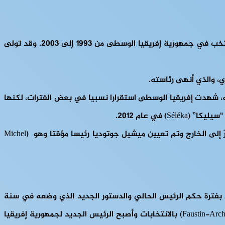
ومن ثم تناول الأستاذ أحمد توم في مداخلته الحديث عن مرحلة حكم الرئيس أنجي فيليكس باتاسيه (1937-2011) وهو أول رئيس منتخب في جمهورية إفريقيا الوسطى من 1993 إلى 2003. وقد تولى
فظ بوزيزي بمنصبه بعد الفوز في الانتخابات الرئاسية في عام 2005 و2011. خلال فترة حكمه، شهدت إفريقيا الوسطى استقرارا نسبيا في بعض الفترات، لكنها
ي عام 2012.
في مارس 2013، تم استيلاء مجموعات المتمردين من التحالف “سيليكا” على العاصمة بانغي وأطاحوا ببوزيزي من الحكم. بعد ذلك، فرّ إلى الخارج وتم تعيين ميشيل جوتوديا رئيسا مؤقتا وهو (Michel
 بفترة حكم الرئيس الحالي والدستور الجديد الذي وضعه في سنة
2015، حيث تم تنظيم انتخابات رئاسية جديدة في عام 2015، وخرج بوزيزي من المنافسة، وفاز فاوستين أرشانج تواديرا (Faustin-Archange Touadéra) بالانتخابات وأصبح الرئيس الجديد لجمهورية إفريقيا