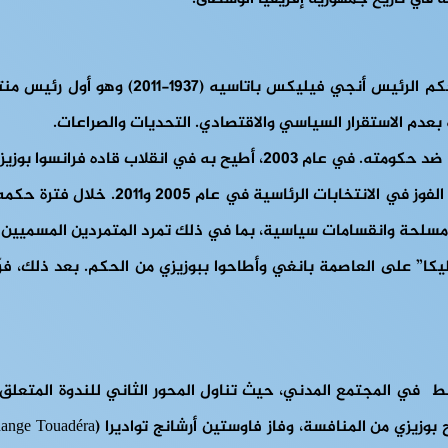
ه فرانسوا بوزيزي، والذي أنهى رئاسته.
وتولى بوزيزي الحكم في مارس 2003. واحت
قسامات سياسية، بما في ذلك تمرد المتمردين المسميين “سيليكا” (Séléka) ف
 في المجتمع المدني، حيث تناول المحور الثاني للندوة المتعلق