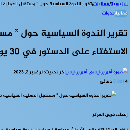
الرئيسية
|
فعاليات
|
تقرير الندوة السياسية حول ” مستقبل العملية السيا
فعاليات
ندوات
تقرير الندوة السياسية حول ” م
الاستفتاء على الدستور في 30 يوليو 2023″
أفروبوليسي
آخر تحديث: نوفمبر 2, 2023
4 دقائق
991
إعداد: فريق المركز
نظم المركز الإفريقي للأبحاث ودراسة السياسات ندوة سياسية ح