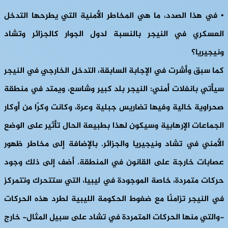
• في هذا الصدد، ما هي المخاطر الأمنية التي يطرحها التدخل
العسكري في النيجر بالنسبة لدول الجوار كالجزائر وتشاد
ونيجيريا؟
كما سبق وأشرت في الإجابة السابقة، التدخل الخارجي في النيجر
سيأتي بانفلات أمني: النيجر بلد كبير وشاسع، ويمتد في منطقة
صحراوية خالية وفيها تضاريس جبلية وعرة، وكانت وكرًا من أوكار
الجماعات الإرهابية وسيكون لهذا بطبيعة الحال تأثير على الوضع
الأمني في تشاد ونيجيريا والجزائر. بالإضافة إلى مخاطر ظهور
عصابات خارجة على القانون في المنطقة. أضف إلى ذلك وجود
حركات متمردة، خاصة الموجودة في ليبيا، التي ستتحرك وتتمركز
في النيجر تزامنًا مع ضغوط الحكومة الليبية لطرد هذه الحركات
-والتي منها الحركات المتمردة في تشاد على سبيل المثال- خارج