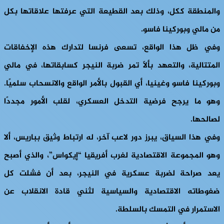
والمنطقة ككل، وذلك بعد القطيعة التي عرفتها علاقاتها بكل
من مالي وبوركينا فاسو.
وفي ظل هذا الواقع، تسعى فرنسا لتدارك هذه الإخفاقات
المتتالية، والتعهد بألّا تمر ضربة النيجر كسابقاتها، في مالي
وبوركينا فاسو وغينيا، أي القبول بالأمر الواقع والانسحاب سلميًا.
وهو ما يرجح فرضية التدخل العسكري، لقلب الأمور مجددًا
لصالحها.
وفي هذا السياق، يبرز دور لاعب آخر، له ارتباط وثيق بباريس، ألا
وهو المجموعة الاقتصادية لغرب أفريقيا “إيكواس”، والذي أصبح
يعد صراحة لضربة عسكرية في النيجر، بعد أن فشلت كل
ضغوطاته الاقتصادية والسياسية لثني قادة الانقلاب عن
الاستمرار في التمسك بالسلطة.