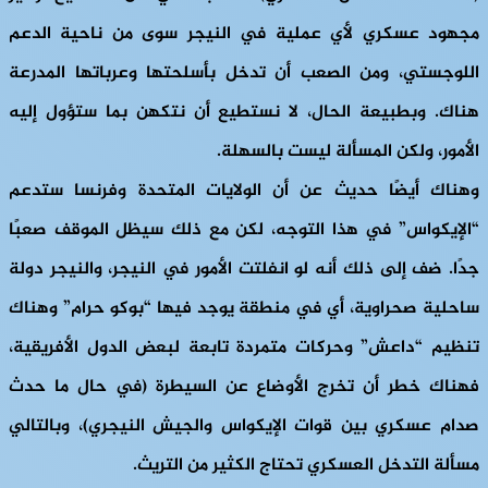
مجهود عسكري لأي عملية في النيجر سوى من ناحية الدعم
اللوجستي، ومن الصعب أن تدخل بأسلحتها وعرباتها المدرعة
هناك. وبطبيعة الحال، لا نستطيع أن نتكهن بما ستؤول إليه
الأمور، ولكن المسألة ليست بالسهلة.
وهناك أيضًا حديث عن أن الولايات المتحدة وفرنسا ستدعم
“الإيكواس” في هذا التوجه، لكن مع ذلك سيظل الموقف صعبًا
جدًا. ضف إلى ذلك أنه لو انفلتت الأمور في النيجر، والنيجر دولة
ساحلية صحراوية، أي في منطقة يوجد فيها “بوكو حرام” وهناك
تنظيم “داعش” وحركات متمردة تابعة لبعض الدول الأفريقية،
فهناك خطر أن تخرج الأوضاع عن السيطرة (في حال ما حدث
صدام عسكري بين قوات الإيكواس والجيش النيجري)، وبالتالي
مسألة التدخل العسكري تحتاج الكثير من التريث.