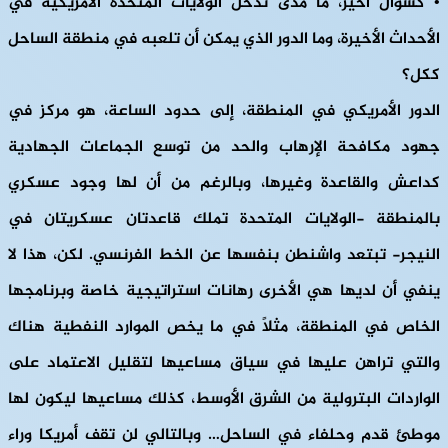
• كسؤال أخير، ما مدى تدخل الولايات المتحدة الأمريكية في
الأحداث الأخيرة، وما الدور الذي يمكن أن تلعبه في منطقة الساحل
ككل؟
الدور الأمريكي في المنطقة، إلى حدود الساعة، هو مركز في
جهود مكافحة الإرهاب والحد من توسع الجماعات الجهادية
كداعش والقاعدة وغيرها، وبالرغم من أن لها وجود عسكري
بالمنطقة -الولايات المتحدة تملك قاعدتان عسكريتان في
النيجر- تبتعد واشنطن بنفسها عن الخط الفرنسي. لكن، هذا لا
ينفي أن لديها هي الأخرى رهانات استراتيجية خاصة وبرنامجها
الخاص في المنطقة، مثلًا في ما يخص الموارد النفطية هناك
والتي تراهن عليها في سياق مساعيها لتقليل الاعتماد على
الواردات البترولية من الشرق الأوسط، كذلك مساعيها ليكون لها
موطئ قدم وحلفاء في الساحل… وبالتالي لن تقف أمريكا وراء