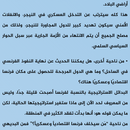
أراضي البلاد.
هذا كله سيترتب عن التدخل العسكري في النيجر، والانفلات
الأمني سيكون تهديد كبير للدول المجاورة للنيجر، ولذلك من
مصلح الجميع أن يتم الانتهاء من الأزمة الجارية عبر سبل الحوار
السياسي السلمي.
• من ناحية أخرى، هل يمكننا الحديث عن نهاية النفوذ الفرنسي
في الساحل؟ وما هي الدول المرجحة للحصول على مكان فرنسا
اقتصاديًا وعسكريًا هناك؟
البدائل الاستراتيجية بالنسبة لفرنسا أصبحت قليلة جدًا، وليس
من المعروف لحد الآن إلى ماذا ستغير استراتيجيتها الحالية، لكن
ما يمكن قوله هو: أنها بدأت تفقد الكثير في المنطقة.
من ناحية “مَن سيخلف فرنسا اقتصادياً وعسكرياً؟” فمن البديهي