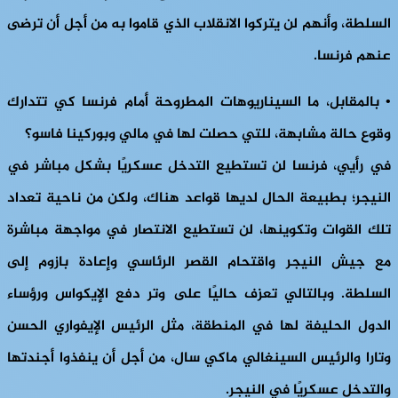
السلطة، وأنهم لن يتركوا الانقلاب الذي قاموا به من أجل أن ترضى
عنهم فرنسا.
• بالمقابل، ما السيناريوهات المطروحة أمام فرنسا كي تتدارك
وقوع حالة مشابهة، للتي حصلت لها في مالي وبوركينا فاسو؟
في رأيي، فرنسا لن تستطيع التدخل عسكريًا بشكل مباشر في
النيجر؛ بطبيعة الحال لديها قواعد هناك، ولكن من ناحية تعداد
تلك القوات وتكوينها، لن تستطيع الانتصار في مواجهة مباشرة
مع جيش النيجر واقتحام القصر الرئاسي وإعادة بازوم إلى
السلطة. وبالتالي تعزف حاليًا على وتر دفع الإيكواس ورؤساء
الدول الحليفة لها في المنطقة، مثل الرئيس الإيفواري الحسن
وتارا والرئيس السينغالي ماكي سال، من أجل أن ينفذوا أجندتها
والتدخل عسكريًا في النيجر.