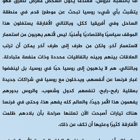
أمّا بالنسبة للروس، فعندما يكون الشخص معرض للغرق فهو
يتشبث بأي شيء؛ روسيا تبحث عن موطئ قدم في منطقة
الساحل وفي أفريقيا ككل، وبالتالي الأفارقة يستغلون هذا
الموقف سياسيًا واقتصاديًا وأمنيًا. ليس لأنهم يهربون من استعمار
لاستعمار آخر، ولكن من طرف إلى طرف آخر يمكن أن ترتب
العلاقات بينهم وبينه باتفاقيات محددة وذات منفعة متبادلة.
وبالتالي، هم لا يذهبون إلى روسيا حبًا في روسيا، بل لينفضوا
غبار فرنسا عن أنفسهم، ويدخلون مع روسيا في شراكات جديدة
بعقلية رابح-رابح، تنفعهم كدول وشعوب. والروس بدورهم
يفهمون هذا الأمر جيدًا، والعالم كله يفهم هذا، وحتى في فرنسا
هناك تيارات أصبحت الآن تعلنها صراحة بأن بلادهم ظلمت
الأفارقة كثيرًا وعليها أن تكف عن ذلك.