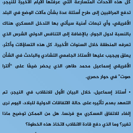
كل هذه الأحداث المتسارعة التي عرفتها الأيام الأخيرة للنيجر،
تدفع المراقبين إلى طرح أسئلة عدة بشأن مآلات الوضع في البلد
الأفريقي، وأي تبعات أمنية سيأتي بها التدخل العسكري هناك
بالنسبة لدول الجوار، بالإضافة إلى التنافس الدولي الشرس الذي
تعرفه المنطقة خلال السنوات الأخيرة. كل هذه التساؤلات وأكثر،
يعلق ويجيب عليها الأستاذ الجامعي التشادي والباحث في الشأن
الأفريقي إسماعيل محمد طاهر، الذي يحضر ضيفًا على “ألترا
صوت” في حوار حصري.
• أستاذ إسماعيل، خلال البيان الأول للانقلاب في النيجر، تم
التعهد بعدم تأثيره على حالة الاتفاقات الدولية للبلاد، اليوم نرى
إلغاء للاتفاق العسكري مع فرنسا. هل من الممكن توضيح ماذا
تغير؟ وما الذي دفع قادة الانقلاب لاتخاذ هذه الخطوة؟