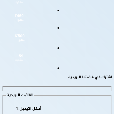
مشترك
1٬450
متابع
6٬500
متابع
59
مشترك
اشترك في قائمتنا البريدية
القائمة البريدية
أدخل الايميل