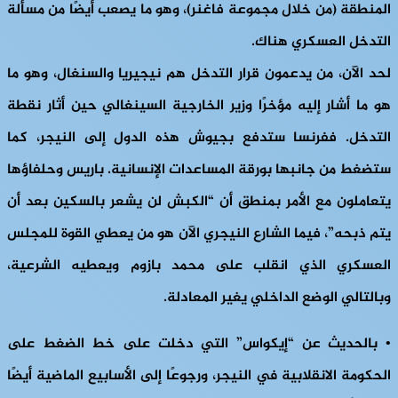
المنطقة (من خلال مجموعة فاغنر)، وهو ما يصعب أيضًا من مسألة
التدخل العسكري هناك.
لحد الآن، من يدعمون قرار التدخل هم نيجيريا والسنغال، وهو ما
هو ما أشار إليه مؤخرًا وزير الخارجية السينغالي حين أثار نقطة
التدخل. ففرنسا ستدفع بجيوش هذه الدول إلى النيجر، كما
ستضغط من جانبها بورقة المساعدات الإنسانية. باريس وحلفاؤها
يتعاملون مع الأمر بمنطق أن “الكبش لن يشعر بالسكين بعد أن
يتم ذبحه”، فيما الشارع النيجري الآن هو من يعطي القوة للمجلس
العسكري الذي انقلب على محمد بازوم ويعطيه الشرعية،
وبالتالي الوضع الداخلي يغير المعادلة.
• بالحديث عن “إيكواس” التي دخلت على خط الضغط على
الحكومة الانقلابية في النيجر، ورجوعًا إلى الأسابيع الماضية أيضًا