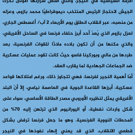
الأزمة السياسية في النيجر، والتي أشعل شرارتها الأولى تحرك
الجيش لاحتجاز الرئيس المنتخب ديموقراطيًا محمد بازوم، وعزله
من منصبه، عبر انقلاب انطلق يوم الأربعاء 2 آب/ أغسطس الجاري،
لعزل بازوم الذي يُعدّ أحد أبرز حلفاء فرنسا في الساحل الأفريقي،
والذي مكنها من أن تكون بلاده ملاذًا للقوات الفرنسية، بعد
طردها من مالي وبوركينا فاسو حيث كانت تقود عمليات عسكرية
ضد الجماعات الجهادية لما يقارب العقد.
أمّا أهمية النجير لفرنسا، فهي تتجاوز ذلك، ورغم امتلاكها قواعد
عسكرية، أبرزها القاعدة الجوية في العاصمة نيامي، إلّا أنّ البلد
الأفريقي يمثل لنظيره الأوروبي مصدر الطاقة الأساسي، سواء على
شكل واردات نفطية، أو اليورانيوم الذي ترتهن إليه 70% من
المحطات النووية الفرنسية. وهو ما جعل فرنسا ترفض بشكل
قطعي الانقلاب، الذي قد يعني إنهاء نفوذها في النيجر