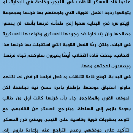
عندما قاد العسكر الانقلاب في النيجر، وخاصةً في البداية، لم
يتوقعوا ردود الفعل القوية، التي واجهتهم بها فرنسا ومجموعة
الإيكواس؛ في البداية سعوا إلى طمأنة فرنسا بأنهم لن يمسوا
مصالحها ولن يتدخلوا ضد وجودها العسكري وقواعدها العسكرية
في البلاد. ولكن، ردّة الفعل القوية التي استقبلت بها فرنسا هذا
الانقلاب، جعلت قادة الانقلاب أيضًا يغيرون سلوكهم تجاه فرنسا،
ويصعدون لهجتهم معها.
في البداية، توقع قادة الانقلاب رد فعل فرنسا الرافض له، لكنهم
حاولوا استباق موقفها، بإظهار بادرة حسن نية تجاهها، لكن
الموقف القوي والمفاجئ، جاء بأن فرنسا كانت أول من طالب
بعودة بازوم إلى السلطة، وبتراجع العسكر عن انقلابهم، مع
التوعد بعقوبات قوية وقاسية على النيجر. ويعني قرار العسكر،
التأكيد على موقفهم، وعدم التراجع عنه بإعادة بازوم إلى