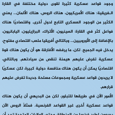
وجود قواعد عسكرية كثيرة لقوى دولية مختلفة في القارة
الـفريقية: هناك الأمريكيون، هناك الروس، هناك الألمان… يعني
الكثير من الوجود العسكري التابع لدول أخرى. واقتصاديًا هناك
فواعل كثر في القارة: الصينيون، الأتراك، البرازيليون، اليابانيون،
بالإضافة إلى الأوروبيين… وبالتالي أفريقيا ملعب اقتصادي مفتوح،
يدخل فيه الجميع. لكن، ما يرفضه الأفارقة هو أن يكون هناك قوة
عسكرية تفرض عليهم هيمنة تنقص من سيادتهم. وبالتالي،
اقتصاديًا يمكن أن يكون هناك منافسة دولية كبيرة، لكن عسكريًا
لا يريدون قواعد عسكرية ومجموعات مسلحة جديدة تفرض عليهم
قرارهم.
الأمور الآن في طريقها للتبلور، لكن من البديهي أن يكون هناك
قواعد عسكرية أخرى غير القواعد الفرنسية. فمثلًا الروس الآن
يسعون لطرد فرنسا من المنطقة، وحتى الولايات المتحدة تريد أن