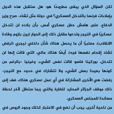
لكن السؤال الذي يبقى مطروحًا هو: هل ستقبل هذه الدول
بإملاءات فرنسا بالتدخل العسكري؟ في دولة مثل تشاد، صرح وزير
الدفاع، على هامش حفل عسكري أمس، بأن بلاده لن تتدخل
عسكريًا في النيجر وتدعوا مقابل ذلك إلى الحوار (بين بازوم وقادة
الانقلاب)، معتبرًا أن ما يحصل هناك شأن داخلي نيجري (ترفض
تشاد إقحام نفسها فيه). أيضًا هناك مالي، التي قالت إنها لن
تتدخل، بوركينا فاسو قالت نفس الشيء، وغينيا -بالرغم من
كونها بعيدة بعض الشيء ولا تتشارك في حدود مع النيجر-
رفضت هي الأخرى المشاركة في أي عمل عسكري هناك، ضف إلى
ذلك موقف الجزائر المحايد للغاية والتي ربما ستظل لآخر لحظة
مساندة للمجلس العسكري.
من ناحية أخرى، يجب أن نضع في الاعتبار كذلك وجود الروس في