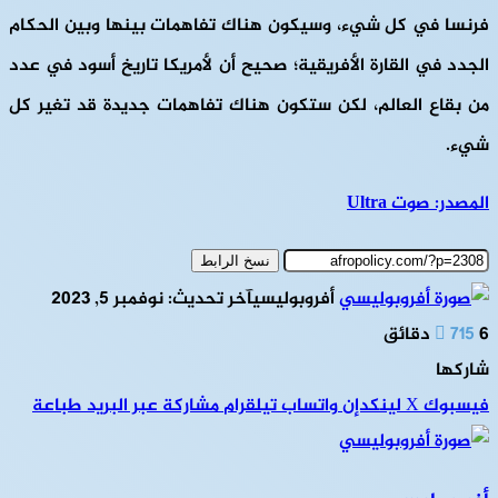
فرنسا في كل شيء، وسيكون هناك تفاهمات بينها وبين الحكام
الجدد في القارة الأفريقية؛ صحيح أن لأمريكا تاريخ أسود في عدد
من بقاع العالم، لكن ستكون هناك تفاهمات جديدة قد تغير كل
شيء.
المصدر: صوت Ultra
نسخ الرابط
أفروبوليسي
آخر تحديث: نوفمبر 5, 2023
6 دقائق
715
شاركها
فيسبوك
‫X
لينكدإن
واتساب
تيلقرام
مشاركة عبر البريد
طباعة