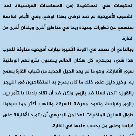
الحكومات هي المستفيدة (من المساعدات الفرنسية). لهذا
الشعوب الأفريقية لم تعد ترضى بهذا الوضع، وفي الأيام القادمة
سنسمع عن تطورات جديدة ربما في مناطق أخرى وبلدان أخرى من
القارة.
وبالتالي أن تصعد في الآونة الأخيرة تيارات أفريقية مناوئة للغرب
هذا شيء بديهي؛ كل سكان العالم ينعمون بثرواتهم الوطنية
سوى الأفارقة، وهو ما لم يعد الجيل الجديد من شباب القارة يسمح
به. وخير دليل على ذلك ما كان يصرح به المتظاهرون في النيجر،
بالقول: “نحن لسنا ضد بازوم، ولكن ضد أن تقاد بلادنا بالتآمر بين
بازوم وفرنسا، وتعود معرضة للسرقة والنهب أكثر مما سرقونا
طوال السنين الماضية”، لهذا من البديهي أن يتمرد الأفارقة على
فرنسا وعلى من يحسب عليها في القارة.