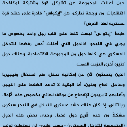
حين أعلنت المجموعة عن تشيكل قوة مشتركة لمكافحة
الانقلابات. من وجهة نظركم هل “إيكواس” قادرة على حشد قوة
عسكرية لهذا الغرض؟
طبعاً “إيكواس” ليست كلها على قلب رجل واحد بخصوص ما
يجري في النيجر؛ فالدول التي أعلنت أمس رفضها للتدخل
العسكري هي كلها دول من المجموعة الاقتصادية، وهناك دول
كثيرة أخرى التزمت الصمت.
الذين يتحدثون الآن عن إمكانية تدخل، هم السنغال ونيجيريا
وساحل العاج وبنين، أما البقية لا تدعم الضغط على النيجر،
وأغلبهم لا يريدون الإفصاح عن موقف نهائي بخصوص هذه الأزمة.
وبالتالي، إذا كان هناك حشد عسكري للتدخل في النيجر سيكون
مشكلًا من هذه الأربع دول فقط. وحتى بعض هذه الدول
(المتحمسة للتدخل العسكري) -حسب ظني- لن تستطيع توفير