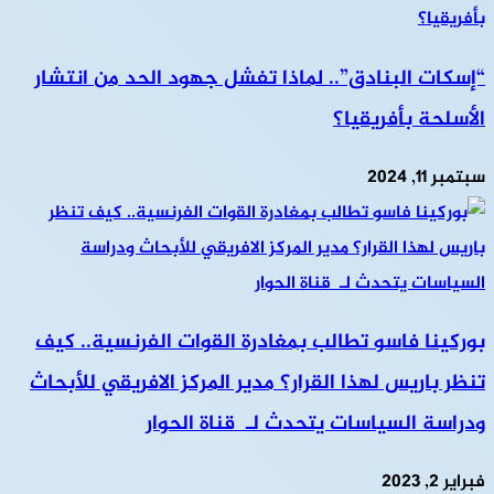
“إسكات البنادق”.. لماذا تفشل جهود الحد من انتشار
الأسلحة بأفريقيا؟
سبتمبر 11, 2024
بوركينا فاسو تطالب بمغادرة القوات الفرنسية.. كيف
تنظر باريس لهذا القرار؟ مدير المركز الافريقي للأبحاث
ودراسة السياسات يتحدث لـ قناة الحوار
فبراير 2, 2023