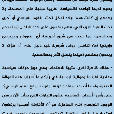
يصبح لديها قواعد؛ فالسياسة الغربية مبنية على المصلحة، ولا
يهمهم إن كانت هذه البلاد تدخل تحت النفوذ الفرنسي أو أخرى
تحت النفوذ البريطاني، فهم ينقضون على هذه البلدان (بما يخدم
مصالحهم). وما حدث في شرق أفريقيا، أي الصومال وجيبوتي
وإريتريا (من تنافس دولي شرس)، خير دليل على أن هؤلاء لا
يرحمون بعضهم (حينما يتعلق الأمر بمصالحهم).
• هناك ظاهرة أخرى، مثيرة للاهتمام، وهي بروز حركات سياسية
معادية لفرنسا وموالية لروسيا. في رأيكم ما أسباب هذه الموالاة
الكبيرة، ولماذا أصبحت معاداة فرنسا مقرونة برفع العلم الروسي؟
على رأس الأسباب الأساسية لنشوء التيارات التي بدأت الآن ترفض
الوجود الفرنسي (في الساحل)، هو أن الأفارقة أصبحوا يرفضون
استمرار فرنسا في استغلال ثرواتهم؛ الفرنسيون ينهبون خيرات