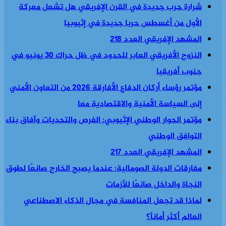
شرارة حرب جديدة في القرن الإفريقي هل تشعل معركة
الأول من أغسطس حربا جديدة في إثيوبيا
المشهد الإفريقي العدد 218
النزوح الأفريقي العابر للحدود في ظل حراك 30 يونيو في
جنوب أفريقيا
مؤتمر رؤساء أركان الدفاع الأفارقة 2026 من التعاون الأمني
إلى السياسة الأمنية والاقتصادية معا
مؤتمر الحوار الوطني الإثيوبي: الفرص والتحديات وآفاق بناء
التوافق الوطني
المشهد الإفريقي العدد 217
مفارقات الدولة الصومالية: عندما يصبح الخارج صانعًا لطوق
النجاة والداخل صانعًا للأزمات
لماذا قد تجعل المنافسة في مجال الذكاء الاصطناعي
العالم أكثر أماناً؟