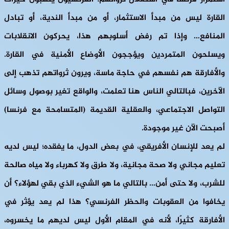
القارة ليس من مبدأ الاستثمار، أو من مبدأ الندية، أو تبادل
المنافع… وإذا تم رفض أسلوبهم هذا، يحركون الانقلابات
ويسلحون المتمردين ويؤججون الأوضاع الأمنية في القارة.
والأفارقة هم نفسهم في حاجة ماسة، ويرون ثرواتهم تذهب إلى
الآخرين، فبالتالي الناس هنا تعلمت، والواقع تغير بوصول وسائل
التواصل الاجتماعي، والعقلية القديمة (المتسامحة مع فرنسا)
أصبحت الآن غير موجودة.
لم يعد للإنسان الأفريقي، في بعض الدول، ما يفقده؛ ليس لديه
تعليم مجاني ولا صحة مجانية، ولا طرق ولا كهرباء ولا مياه صالحة
للشرب، ولا حتى أمن… بالتالي ما هو الشيء الذي بقي لهؤلاء؟ أن
يخافوا من العقوبات والحظر الفرنسي؟ هذا لم يعد يؤثر في
الأفارقة كثيرًا، لأنه في المقام الأول ليس لديهم ما يخسروه،