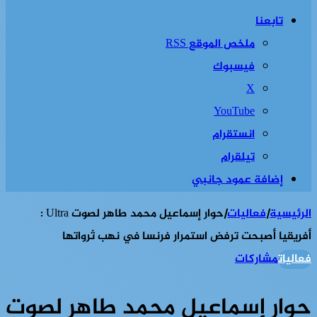
تابعنا
ملخص الموقع RSS
فيسبوك
‫X
‫YouTube
انستقرام
تيلقرام
إضافة عمود جانبي
الرئيسية
|
فعاليات
|
حوار إسماعيل محمد طاهر لصوت Ultra :
أفريقيا أصبحت ترفض استمرار فرنسا في نهب ثرواتها
فعاليات
مشاركات
حوار إسماعيل محمد طاهر لصوت