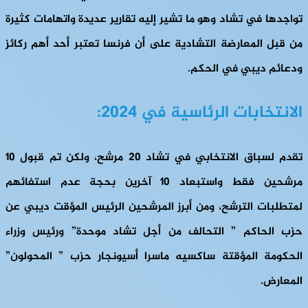
تواجدها في تشاد وهو ما تشير إليه تقارير عديدة واتهامات كثيرة
من قبل المعارضة التشادية على أن فرنسا تعتبر أحد أهم ركائز
ودعائم ديبي في الحكم.
الانتخابات الرئاسية في 2024:
تقدم لسباق الانتخابي في تشاد 20 مرشح، ولكن تم قبول 10
مرشحين فقط واستبعاد 10 آخرين بحجة عدم استفائهم
لمتطلبات الترشح، ومن أبرز المرشحين الرئيس المؤقت ديبي عن
حزب الحاكم ” التحالف من أجل تشاد موحدة” ورئيس وزراء
الحكومة المؤقتة ساكسيه ماسرا أسيونجار حزب ” المحولون”
المعارض.