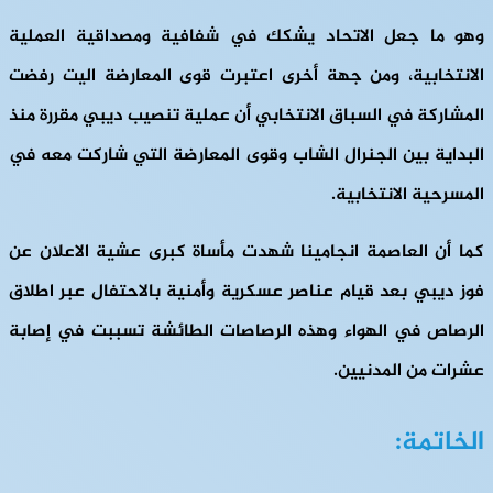
وهو ما جعل الاتحاد يشكك في شفافية ومصداقية العملية
الانتخابية، ومن جهة أخرى اعتبرت قوى المعارضة اليت رفضت
المشاركة في السباق الانتخابي أن عملية تنصيب ديبي مقررة منذ
البداية بين الجنرال الشاب وقوى المعارضة التي شاركت معه في
المسرحية الانتخابية.
كما أن العاصمة انجامينا شهدت مأساة كبرى عشية الاعلان عن
فوز ديبي بعد قيام عناصر عسكرية وأمنية بالاحتفال عبر اطلاق
الرصاص في الهواء وهذه الرصاصات الطائشة تسببت في إصابة
عشرات من المدنيين.
الخاتمة: