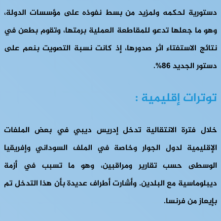
دستورية لحكمه ولمزيد من بسط نفوذه على مؤسسات الدولة،
وهو ما جعلها تدعو للمقاطعة العملية برمتها، وتقوم بطعن في
نتائج الاستفتاء اثر صدورها، إذ كانت نسبة التصويت بنعم على
دستور الجديد 86%.
توترات إقليمية :
خلال فترة الانتقالية تدخل إدريس ديبي في بعض الملفات
الإقليمية لدول الجوار وخاصة في الملف السوداني وإفريقيا
الوسطى حسب تقارير ومراقبين، وهو ما تسبب في أزمة
ديبلوماسية مع البلدين. وأشارت أطراف عديدة بأن هذا التدخل تم
بإيعاز من فرنسا.