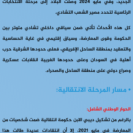
الجديد، وفي مايو 2024 وصلت البلاد إلى مرحلة الانتخابات
الرئاسية لتحدد مصير الشعب التشادي.
كل هذه الأحداث تأتي ضمن سياقي داخلي تشادي متوتر بين
الحكومة وقوى المعارضة، وسياق إقليمي في غاية الحساسية
والتعقيد بمنطقة الساحل الإفريقي، فعلى حدودها الشرقية حرب
أهلية في السودان وعلى حدودها الغربية انقلابات عسكرية
وصراع دولي على منطقة الساحل والصحراء.
• مسار المرحلة الانتقالية:
الحوار الوطني الشامل:
بالرغم من تشكيل ديبي الابن حكومة انتقالية ضمت شخصيات من
المعارضة في مايو 2021، إلا أن انتقادات عديدة طالت هذا