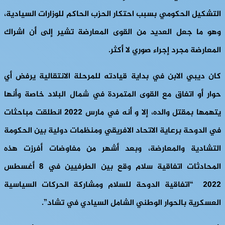
التشكيل الحكومي بسبب احتكار الحزب الحاكم للوزارات السيادية،
وهو ما جعل العديد من القوى المعارضة تشير إلى أن اشراك
المعارضة مجرد إجراء صوري لا أكثر.
كان ديبي الابن في بداية قيادته للمرحلة الانتقالية يرفض أي
حوار أو اتفاق مع القوى المتمردة في شمال البلاد خاصة وأنها
يتهمها بمقتل والده، إلا و أنه في مارس 2022 انطلقت مباحثات
في الدوحة برعاية الاتحاد الافريقي ومنظمات دولية بين الحكومة
التشادية والمعارضة، وبعد أشهر من مفاوضات أفرزت هذه
المحادثات اتفاقية سلام وقع بين الطرفيين في 8 أغسطس
2022 “اتفاقية الدوحة للسلام ومشاركة الحركات السياسية
العسكرية بالحوار الوطني الشامل السيادي في تشاد”.