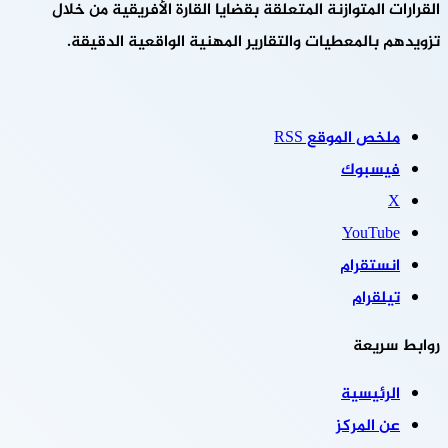
القرارات المتوازنة المتعلقة بقضايا القارة الأفريقية من خلال
تزويدهم بالمعطيات والتقارير المهنية الواقعية الدقيقة.
ملخص الموقع RSS
فيسبوك
‫X
‫YouTube
انستقرام
تيلقرام
روابط سريعة
الرئيسية
عن المركز