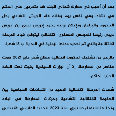
بعد أن أصيب في معارك شمالي البلاد ضد متمردين على الحكم
في تشاد. وفي نفس يوم وفاته قام الجيش التشادي بحل
الحكومة والبرلمان وبإعلان تولية محمد إدريس ديبي ابن ادريس
ديبي رئيسا للمجلس العسكري الانتقالي ليتولى قياد المرحلة
الانتقالية والتي تم تحديد مدتها الزمنية في البداية ب 18 شهرا.
بالرغم من تشكيله لحكومة انتقالية مطلع شهر مايو 2021 ضمت
عناصر من المعارضة، إلا أن الوزرات السيادية بقيت تحت قبضة
الحزب الحاكم.
شهدت المرحلة الانتقالية العديد من التجاذبات السياسية بين
الحكومة الانتقالية التشادية وحركات المعارضة في البلاد
وتخللها استفتاء دستوري سنة 2023 لتحديد القانوني الانتخابي