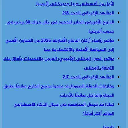
الأول من أغسطس حربا جديدة في إثيوبيا
المشهد الإفريقي العدد 218
النزوح الأفريقي العابر للحدود في ظل حراك 30 يونيو في
جنوب أفريقيا
مؤتمر رؤساء أركان الدفاع الأفارقة 2026 من التعاون الأمني
إلى السياسة الأمنية والاقتصادية معا
مؤتمر الحوار الوطني الإثيوبي: الفرص والتحديات وآفاق بناء
التوافق الوطني
المشهد الإفريقي العدد 217
مفارقات الدولة الصومالية: عندما يصبح الخارج صانعًا لطوق
النجاة والداخل صانعًا للأزمات
لماذا قد تجعل المنافسة في مجال الذكاء الاصطناعي
العالم أكثر أماناً؟
تابعنا