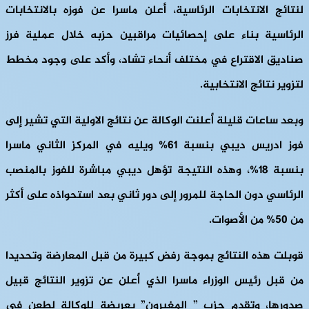
لنتائج الانتخابات الرئاسية، أعلن ماسرا عن فوزه بالانتخابات
الرئاسية بناء على إحصائيات مراقبين حزبه خلال عملية فرز
صناديق الاقتراع في مختلف أنحاء تشاد، وأكد على وجود مخطط
لتزوير نتائج الانتخابية.
وبعد ساعات قليلة أعلنت الوكالة عن نتائج الاولية التي تشير إلى
فوز ادريس ديبي بنسبة 61% ويليه في المركز الثاني ماسرا
بنسبة 18%، وهذه النتيجة تؤهل ديبي مباشرة للفوز بالمنصب
الرئاسي دون الحاجة للمرور إلى دور ثاني بعد استحواذه على أكثر
من 50% من الأصوات.
قوبلت هذه النتائج بموجة رفض كبيرة من قبل المعارضة وتحديدا
من قبل رئيس الوزراء ماسرا الذي أعلن عن تزوير النتائج قبيل
صدورها، وتقدم حزب ” المغيرون” بعريضة للوكالة لطعن في