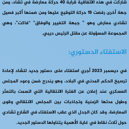
شاركت في هذه الاتفاقية قرابة 40 حركة معارضة في تشاد، ومن
جهة أخرى رفضت 19 حركة التوقيع عليها ومن ضمنها أكبر فصيل
تشادي معارض وهو ” جبهة التغيير والوفاق” “فاكت”، وهي
المجموعة المسؤولة عن مقتل الرئيس ديبي.
الاستفتاء الدستوري:
في ديسمبر 2023 أجري استفتاء على دستور جديد لتشاد لإعادة
ترسيخ الحكم المدني في البلاد، وهو يندرج ضمن وعود المجلس
العسكري عند إعلان عن الفترة الانتقالية التي اتسمت بالتعثر
وطول مدتها الزمنية وتجاذبات بين المجلس الانتقالي وقوى
المعارضة. وقد كان الجدل الذي عقب الاستفتاء في الشارع تشادي
حول ثلاث نقاط في غاية الأهمية يتناولها الدستور الجديد.