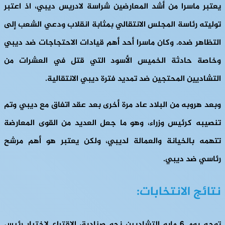
يعتبر ماسرا من أشد المعارضين شراسة لادريس ديبي، اذ اعتبر
توليته رئاسة المجلس الانتقالي بمثابة انقلاب ودعي الشعب إلى
التظاهر ضده. وكان ماسرا أحد أهم قيادات الاحتجاجات ضد ديبي
وخاصة حادثة الخميس الأسود التي قتل في العشرات من
التشاديين المحتجين ضد تمديد فترة ديبي الانتقالية.
وبعد هروبه من البلاد عاد مرة أخرى بعد عقد اتفاق مع ديبي وتم
تنصيبه كرئيس وزراء، وهو ما جعل العديد من القوى المعارضة
تتهمه بالخيانة والعمالة لديبي، ولكن يعتبر هو أهم مرشح
رئاسي ضد ديبي.
نتائج الانتخابات:
توجه يوم 6 مايو التشاديين نحو صناديق الاقتراع لاختيار رئيس