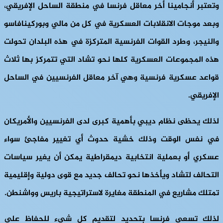
وتعتبر أنجامينا أخر معاقل فرنسا في منطقة الساحل الإفريقي،
وبعد موجات الانقلابات العسكرية في كل من مالي وبوركينافاسو
والنيجر، وطرد القوات الفرنسية المتركزة في هذه البلدان تحولت
هذه المجموعات العسكرية كلها نحو تشاد التي تتمركز بها ثلاث
قواعد عسكرية فرنسية وهي آخر معاقل الفرنسيين في الساحل
الإفريقي.
لذلك يحظى نظام ديبي بأهمية كبرى لدى الفرنسيين والأمريكان
في نفس الوقت وذلك خشية حدوث أي تغيير مفاجئ سواء
عسكري أو بعملية انتخابية ديمقراطية يمكن أن يغير سياسات
التحالف لتشاد ويأخذها نحو تحالف جديد مع قوى دولية وإقليمية
تمتلك مشاريع في المنطقة مغايرة لاستراتيجية باريس وواشنطن.
لذلك تسعى فرنسا بتحديد لتقديم كل شيء للحفاظ على