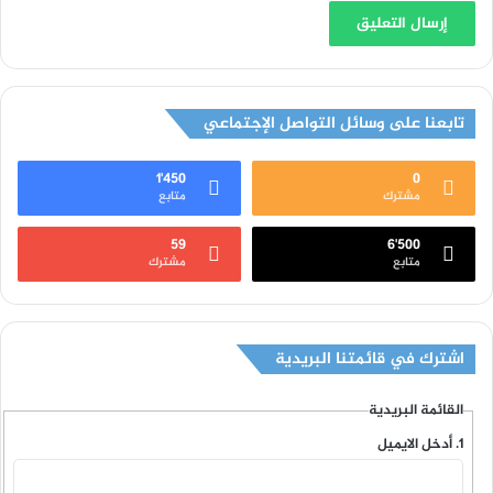
تابعنا على وسائل التواصل الإجتماعي
1٬450
0
مشترك
متابع
59
6٬500
متابع
مشترك
اشترك في قائمتنا البريدية
القائمة البريدية
أدخل الايميل