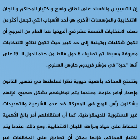
إن التسييس والفساد على نطاق واسع واختيار المحاكم واللجان
الانتخابية والمؤسسات الأخرى هو أحد الأسباب التي تجعل أكثر من
نصف الانتخابات التسعة عشر في أفريقيا هذا العام من المرجح أن
تكون شكليات روتينية إلى حد كبير حيث تكون نتائج الانتخابات
معروفة مسبقا. تم تصنيف 5 دول فقط من هذه الدول الـ 19 على
أنها “حرة” في مؤشر فريدوم هاوس السنوي.
وتتمتع المحاكم بأهمية حيوية نظرا لسلطتها في تفسير القانون
وإصدار أوامر ملزمة. وعندما يتم توظيفهم بشكل صحيح، فإنهم
يشكلون رأس الرمح في المعركة ضد عدم الشرعية والتهديدات
غير الدستورية للديمقراطية. كما أن استقلالهم أمر بالغ الأهمية
للحفاظ على حياد ونزاهة اللجان الانتخابية. ومع ذلك، عندما يتم
اختيار المحاكم، فإنها يمكن أن تصادق على المخالفات غير