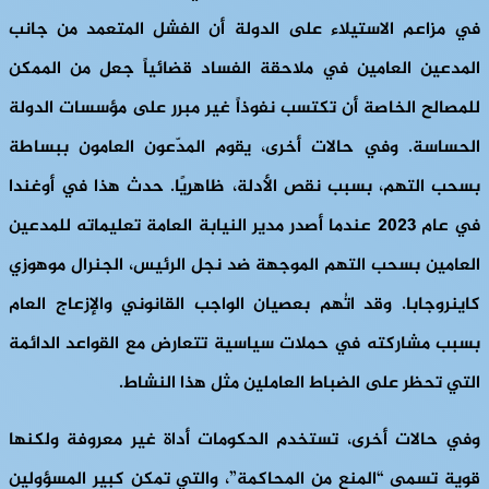
في مزاعم الاستيلاء على الدولة أن الفشل المتعمد من جانب
المدعين العامين في ملاحقة الفساد قضائياً جعل من الممكن
للمصالح الخاصة أن تكتسب نفوذاً غير مبرر على مؤسسات الدولة
الحساسة. وفي حالات أخرى، يقوم المدّعون العامون ببساطة
بسحب التهم، بسبب نقص الأدلة، ظاهريًا. حدث هذا في أوغندا
في عام 2023 عندما أصدر مدير النيابة العامة تعليماته للمدعين
العامين بسحب التهم الموجهة ضد نجل الرئيس، الجنرال موهوزي
كاينروجابا. وقد اتُهم بعصيان الواجب القانوني والإزعاج العام
بسبب مشاركته في حملات سياسية تتعارض مع القواعد الدائمة
التي تحظر على الضباط العاملين مثل هذا النشاط.
وفي حالات أخرى، تستخدم الحكومات أداة غير معروفة ولكنها
قوية تسمى “المنع من المحاكمة”، والتي تمكن كبير المسؤولين