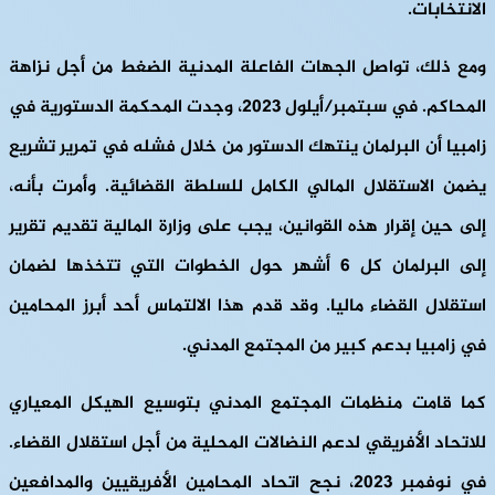
الانتخابات.
ومع ذلك، تواصل الجهات الفاعلة المدنية الضغط من أجل نزاهة
المحاكم. في سبتمبر/أيلول 2023، وجدت المحكمة الدستورية في
زامبيا أن البرلمان ينتهك الدستور من خلال فشله في تمرير تشريع
يضمن الاستقلال المالي الكامل للسلطة القضائية. وأمرت بأنه،
إلى حين إقرار هذه القوانين، يجب على وزارة المالية تقديم تقرير
إلى البرلمان كل 6 أشهر حول الخطوات التي تتخذها لضمان
استقلال القضاء ماليا. وقد قدم هذا الالتماس أحد أبرز المحامين
في زامبيا بدعم كبير من المجتمع المدني.
كما قامت منظمات المجتمع المدني بتوسيع الهيكل المعياري
للاتحاد الأفريقي لدعم النضالات المحلية من أجل استقلال القضاء.
في نوفمبر 2023، نجح اتحاد المحامين الأفريقيين والمدافعين