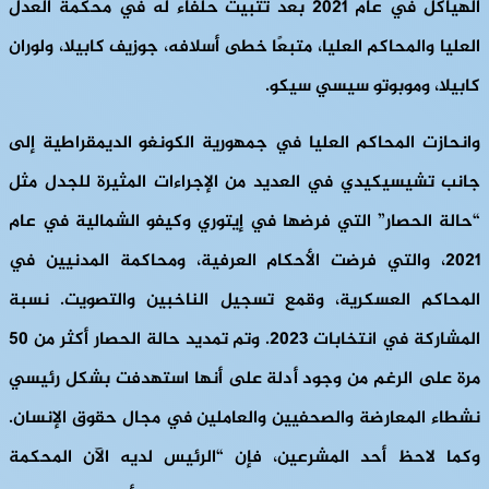
الهياكل في عام 2021 بعد تثبيت حلفاء له في محكمة العدل
العليا والمحاكم العليا، متبعًا خطى أسلافه، جوزيف كابيلا، ولوران
كابيلا، وموبوتو سيسي سيكو.
وانحازت المحاكم العليا في جمهورية الكونغو الديمقراطية إلى
جانب تشيسيكيدي في العديد من الإجراءات المثيرة للجدل مثل
“حالة الحصار” التي فرضها في إيتوري وكيفو الشمالية في عام
2021، والتي فرضت الأحكام العرفية، ومحاكمة المدنيين في
المحاكم العسكرية، وقمع تسجيل الناخبين والتصويت. نسبة
المشاركة في انتخابات 2023. وتم تمديد حالة الحصار أكثر من 50
مرة على الرغم من وجود أدلة على أنها استهدفت بشكل رئيسي
نشطاء المعارضة والصحفيين والعاملين في مجال حقوق الإنسان.
وكما لاحظ أحد المشرعين، فإن “الرئيس لديه الآن المحكمة