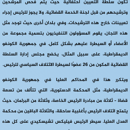
تكون سلطة التعيين احتفالية حيث يتم فحص المرشحين
وترشيحهم من قبل لجنة الخدمة القضائية. ولا يجوز للرئيس إجراء
تعيينات خارج هذه الترشيحات. وفي بلدان أخرى حيث توجد مثل
هذه اللجان، يقوم المسؤولون التنفيذيون بتسمية مجموعة من
الأعضاء أو السيطرة عليهم بشكل كامل. في جمهورية الكونغو
الديمقراطية، على سبيل المثال، يخضع مجلس إدارة السلطة
القضائية المكون من 26 عضوًا لسيطرة الائتلاف السياسي للرئيس.
ويتكرر هذا في المحاكم العليا في جمهورية الكونغو
الديمقراطية، مثل المحكمة الدستورية، التي تتألف من تسعة
قضاة – ثلاثة من مبادرة الرئيس الخاصة، وثلاثة من البرلمان، حيث
يتمتع ائتلاف الرئيس بأغلبية ساحقة، والثلاثة الباقين من محكمة
العدل العليا. سيطر الرئيس فيليكس تشيسكيدي على كل هذه