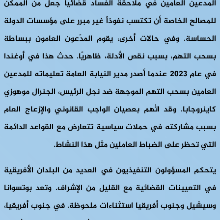
المدعين العامين في ملاحقة الفساد قضائياً جعل من الممكن
للمصالح الخاصة أن تكتسب نفوذاً غير مبرر على مؤسسات الدولة
الحساسة. وفي حالات أخرى، يقوم المدّعون العامون ببساطة
بسحب التهم، بسبب نقص الأدلة، ظاهريًا. حدث هذا في أوغندا
في عام 2023 عندما أصدر مدير النيابة العامة تعليماته للمدعين
العامين بسحب التهم الموجهة ضد نجل الرئيس، الجنرال موهوزي
كاينروجابا. وقد اتُهم بعصيان الواجب القانوني والإزعاج العام
بسبب مشاركته في حملات سياسية تتعارض مع القواعد الدائمة
التي تحظر على الضباط العاملين مثل هذا النشاط.
يتحكم المسؤولون التنفيذيون في العديد من البلدان الأفريقية
في التعيينات القضائية مع القليل من الإشراف. وتعد بوتسوانا
وسيشيل وجنوب أفريقيا استثناءات ملحوظة. في جنوب أفريقيا،