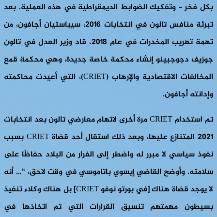
بكل فخر – وتفكيك الضوابط الديمقراطية في هذه العملية. بعد
تبرئة منافس تالون في انتخابات 2016، سيباستيان أجافون، من
تهمة تهريب المخدرات في عام 2018، قاد وزير العدل في تالون
جوزيف دجوجبينو إنشاء محكمة خاصة جديدة، وهي محكمة قمع
المخالفات الاقتصادية والإرهاب (CRIET)، التي أعيدت محاكمته
وإدانته أجافون.
تم استخدام CRIET مرة أخرى لاتهام معارضي تالون بعد انتخابات
2021 المتنازع عليها، وبعد ذلك استقال أحد قضاة CRIET بسبب
نفوذ سياسي لا مبرر له واضطر إلى الفرار من البلاد حفاظًا على
سلامته. وأوضح القاضي إيسوي باتاموسي في وقت لاحق، “… أنه
لا يوجد قضاة هناك [في بورتو نوفو CRIET] بل هناك وكلاء تنفيذ
بسيطون مهمتهم تنسيق القرارات التي تم اتخاذها في