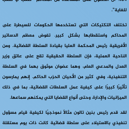
للغاية”.
تختلف التكتيكات التي تستخدمها الحكومات للسيطرة على
المحاكم واستقطابها بشكل كبير. تفوض معظم الدساتير
الأفريقية رئيس المحكمة العليا بقيادة السلطة القضائية. ومن
الناحية العملية، فإن السلطة الحقيقية تقع على عاتق وزير
العدل والمدعي العام، وهما عضوان موثوق بهما في السلطة
التنفيذية، وفي كثير من الأحيان الحزب الحاكم. إنهم يمارسون
تأثيرًا كبيرًا على كيفية عمل السلطات القضائية، بما في ذلك
الميزانيات والإدارة، وحتى أنواع القضايا التي يمكنهم سماعها.
لقد قدم رئيس بنين تالون مثالاً نموذجيًا لكيفية قيام مسؤول
تنفيذي بالاستيلاء على سلطة قضائية كانت ذات يوم مستقلة