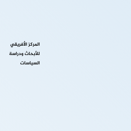
أبريل 21, 2025
Az élő kaszinó élmény digitalizálása és az iOS
alkalmazások fejlődése
الجزر اليمنية في مرمى الصراع الدولي..
المركز الأفريقي
نوفمبر 19, 2025
للأبحاث ودراسة
السياسات
الجزر اليمنية في مرمى الصراع الدولي..
Guía definitiva para la protección de pagos y seguridad financiera en
Casino Online
يوليو 25, 2025
Guía definitiva para la protección de pagos y
seguridad financiera en Casino Online