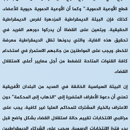
قطع الأوعية الدموية.” وكما أن الأوعية الدموية حيوية للأعضاء،
كذلك فإن البيئة الديمقراطية المزدهرة لغرس الديمقراطية
الحقيقية. ويتعين على القضاة أن يدركوا دورهم الفريد في
تحقيق هذه الغاية، والتي بدونها تظل الديمقراطية معرضة
للخطر. ويجب على المواطنين من جانبهم الاستمرار في استخدام
كافة القنوات المتاحة للضغط من أجل معايير أعلى لاستقلال
القضاء.
إن البيئة السياسية الخانقة في العديد من البلدان الأفريقية
تعني أن دعوة الأطراف المتضررة إلى “الذهاب إلى المحكمة” دون
الاعتراف بالخيار المشترك للمحاكم العليا غير كافية. يجب على
مراقبي الانتخابات تقييم حالة استقلال القضاء بشكل واضح قبل
بدء فترة الانتخابات الرسمية. ويجب على الشركاء الديمقراطيين