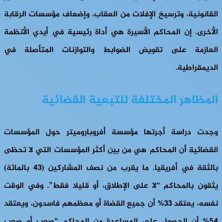
القانونية، وترسيخ الإفلات من العقاب، وإضعاف مؤسسات الرقابة
الأخرى. إن المحاكم الأسيرة هي أداة رئيسية في أيدي الأنظمة
العازمة على تقويض الضوابط والتوازنات المتأصلة في
الديمقراطية.
المظاهر المختلفة للتبعية القضائية
وجدت دراسة أجرتها مؤسسة أفروباروميتر حول المؤسسات
القضائية أن المحاكم هي من بين أكثر المؤسسات التي لا تحظى
بالثقة في أفريقيا. ما يقرب من نصف المشاركين (43 بالمائة)
يثقون بالمحاكم “لا على الإطلاق، أو قليلا فقط”. وفي الوقت
نفسه، يعتقد 33% أن جميع القضاة أو معظمهم فاسدون، ويعتقد
54% أن الحصول على المساعدة من المحاكم “صعب أو صعب