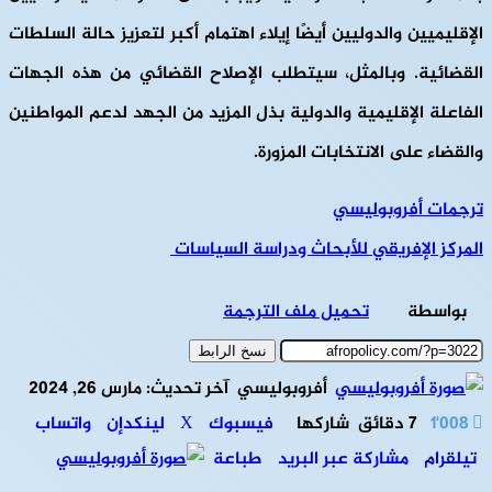
الإقليميين والدوليين أيضًا إيلاء اهتمام أكبر لتعزيز حالة السلطات
القضائية. وبالمثل، سيتطلب الإصلاح القضائي من هذه الجهات
الفاعلة الإقليمية والدولية بذل المزيد من الجهد لدعم المواطنين
والقضاء على الانتخابات المزورة.
ترجمات أفروبوليسي
المركز الإفريقي للأبحاث ودراسة السياسات
بواسطة
تحميل ملف الترجمة
نسخ الرابط
أفروبوليسي
آخر تحديث: مارس 26, 2024
1٬008
7 دقائق
شاركها
فيسبوك
‫X
لينكدإن
واتساب
تيلقرام
مشاركة عبر البريد
طباعة