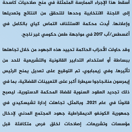
أسقط هذا الإجراء الممارسة المتمثلة في منح صلاحيات كاسحة
إلى اللجنة الانتخابية وحدها للتحقق من النتائج وتعديلها
وإعلانها. أيدت محكمة الاستئناف التماس كياي بالكامل في
أغسطس/آب 2017 في مواجهة طعن حكومي غير ناجح.
وقد حاولت الأحزاب الحاكمة تحييد هذه الجهود من خلال تجاهلها
ببساطة أو استخدام التدابير القانونية والتشريعية للحد من
تأثيرها. وفي زيمبابوي، تم التوقيع على تعديل يمنح الرئيس
إيمرسون منانجاجوا سيطرة أكبر على التعيينات القضائية، بما في
ذلك تجديد العقود السنوية لقضاة المحكمة الدستورية، ليصبح
قانونًا في عام 2021. وبالمثل، تجاهلت إدارة تشيسكيدي في
جمهورية الكونغو الديمقراطية جهود المجتمع المدني لإدخال
مؤسسات وتشريعات. إصلاحات لخلق فرص متكافئة قبل