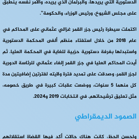
الدستورية التي يريدها، والبرلمان الذي يريده، والأمر نفسه ينطبق
على مجلس الشيوخ، ورئيس الوزراء، والحكومة”.
اكتملت سيطرة رئيس جزر القمر غزالي عثماني على المحاكم في
عام 2018 من خلال استفتاء منظم ألغى المحكمة الدستورية
واستبدلها بغرفة دستورية حزبية للغاية في المحكمة العليا. ثم
أيدت المحاكم العليا في جزر القمر إلغاء عثماني للرئاسة الدورية
لجزر القمر، وصدقت على تمديد فترة ولايته لفترتين إضافيتين مدة
كل منهما 5 سنوات، ووضعت عقبات كبيرة في طريق خصومه،
مثل تعليق ترشيحاتهم. في انتخابات 2019 و2024.
الصمود الديمقراطي
ولحسن الحظ، كانت هناك حالات أكد فيها القضاة استقلالهم