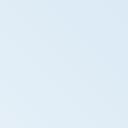
jugar
ديسمبر 11, 2025
Innovación móvil : cómo Casino Online transforma
la forma de jugar
القوات المصرية تصل إلى الصومال.. ماذا يحدث في القرن
الأفريقي؟
أكتوبر 23, 2024
القوات المصرية تصل إلى الصومال.. ماذا يحدث في
القرن الأفريقي؟
Az élő kaszinó élmény digitalizálása és az iOS alkalmazások
fejlődése