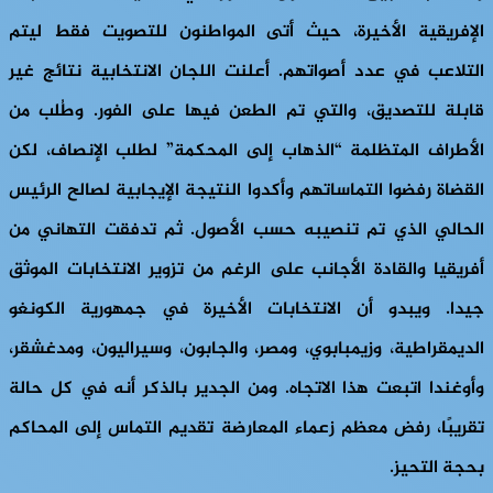
الإفريقية الأخيرة، حيث أتى المواطنون للتصويت فقط ليتم
التلاعب في عدد أصواتهم. أعلنت اللجان الانتخابية نتائج غير
قابلة للتصديق، والتي تم الطعن فيها على الفور. وطُلب من
الأطراف المتظلمة “الذهاب إلى المحكمة” لطلب الإنصاف، لكن
القضاة رفضوا التماساتهم وأكدوا النتيجة الإيجابية لصالح الرئيس
الحالي الذي تم تنصيبه حسب الأصول. ثم تدفقت التهاني من
أفريقيا والقادة الأجانب على الرغم من تزوير الانتخابات الموثق
جيدا. ويبدو أن الانتخابات الأخيرة في جمهورية الكونغو
الديمقراطية، وزيمبابوي، ومصر، والجابون، وسيراليون، ومدغشقر،
وأوغندا اتبعت هذا الاتجاه. ومن الجدير بالذكر أنه في كل حالة
تقريبًا، رفض معظم زعماء المعارضة تقديم التماس إلى المحاكم
بحجة التحيز.