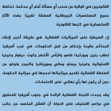
القانونيين في الولاية من سحب أي مسألة أمام أي محكمة. تحتفظ
جميع المستعمرات البريطانية السابقة تقريبًا بهذه الآثار
الاستعمارية في كتبها القانونية.
إن السيطرة على الميزانيات القضائية هي طريقة أخرى لإبقاء
المحاكم مقيدة بإحكام من قبل الحكومات. في غرب أفريقيا،
تطلب بنين وبوركينا فاسو والرأس الأخضر وكوت ديفوار وغينيا
الاستوائية وغينيا بيساو ومالي وموريتانيا والنيجر وتوغو من
السلطة القضائية تقديم ميزانياتها لدمجها في ميزانية الحكومة،
دون أن يكون لها رأي نهائي. على الاعتمادات.
وقد وجدت اللجنة القضائية الرائدة في جنوب أفريقيا للتحقيق
في مزاعم الاستيلاء على الدولة أن الفشل المتعمد من جانب