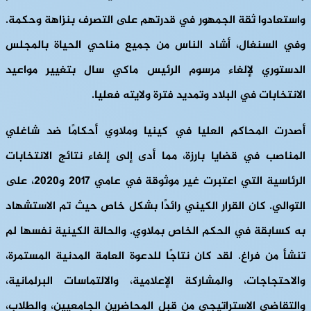
واستعادوا ثقة الجمهور في قدرتهم على التصرف بنزاهة وحكمة.
وفي السنغال، أشاد الناس من جميع مناحي الحياة بالمجلس
الدستوري لإلغاء مرسوم الرئيس ماكي سال بتغيير مواعيد
الانتخابات في البلاد وتمديد فترة ولايته فعليا.
أصدرت المحاكم العليا في كينيا وملاوي أحكامًا ضد شاغلي
المناصب في قضايا بارزة، مما أدى إلى إلغاء نتائج الانتخابات
الرئاسية التي اعتبرت غير موثوقة في عامي 2017 و2020، على
التوالي. كان القرار الكيني رائدًا بشكل خاص حيث تم الاستشهاد
به كسابقة في الحكم الخاص بملاوي. والحالة الكينية نفسها لم
تنشأ من فراغ. لقد كان نتاجًا للدعوة العامة المدنية المستمرة،
والاحتجاجات، والمشاركة الإعلامية، والالتماسات البرلمانية،
والتقاضي الاستراتيجي من قبل المحاضرين الجامعيين، والطلاب،