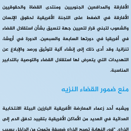
الأفارقة والمدافعين الجنوبيين ومنتدى القضاة والحقوقيين
الأفارقة في الضغط على اللجنة الأفريقية لحقوق الإنسان
والشعوب لتبني قرار لتعيين جهة تنسيق بشأن استقلال القضاء
في أفريقيا في دورتها السابعة والسبعين. الدورة في أروشا،
تنزانيا. وقد أدى ذلك إلى إنشاء آلية لتوثيق ورصد والإبلاغ عن
التهديدات التي يتعرض لها استقلال القضاء والتوصية بالتدابير
المناسبة.
منع ضمور القضاء النزيه
ويشبه أحد زعماء المعارضة الأفريقية البارزين البيئة الانتخابية
العدائية في العديد من الأماكن الأفريقية بتقييد تدفق الدم إلى
الذراع. “في النهاية تصبح الذراع ضعيفة وتموت من الداخل بسبب