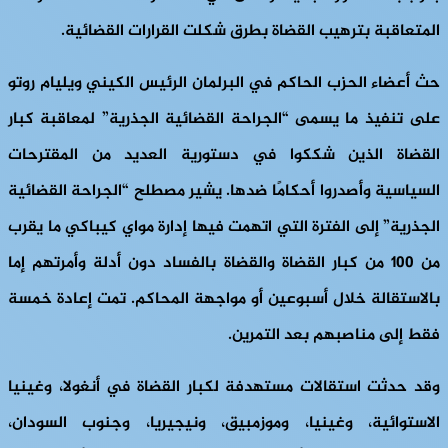
المتعاقبة بترهيب القضاة بطرق شكلت القرارات القضائية.
حث أعضاء الحزب الحاكم في البرلمان الرئيس الكيني ويليام روتو
على تنفيذ ما يسمى “الجراحة القضائية الجذرية” لمعاقبة كبار
القضاة الذين شككوا في دستورية العديد من المقترحات
السياسية وأصدروا أحكامًا ضدها. يشير مصطلح “الجراحة القضائية
الجذرية” إلى الفترة التي اتهمت فيها إدارة مواي كيباكي ما يقرب
من 100 من كبار القضاة والقضاة بالفساد دون أدلة وأمرتهم إما
بالاستقالة خلال أسبوعين أو مواجهة المحاكم. تمت إعادة خمسة
فقط إلى مناصبهم بعد التمرين.
وقد حدثت استقالات مستهدفة لكبار القضاة في أنغولا، وغينيا
الاستوائية، وغينيا، وموزمبيق، ونيجيريا، وجنوب السودان،