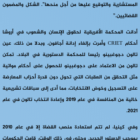
المستشارية والتوقيع عليها من أجل منحها”. الشكل والمضمون
القضائيين.”
أدانت المحكمة الأفريقية لحقوق الإنسان والشعوب في أروشا
أحكام CRIET وأمرت بإلغاء إدانة أجافون. وبدلا من ذلك، عين
تالون دجوغبينو رئيسا للمحكمة الدستورية في البلاد. تمكن
تالون من الاعتماد على دجوغبينو للحصول على أحكام مواتية
مثل التحقق من العقبات التي تحول دون قدرة أحزاب المعارضة
على التسجيل وخوض الانتخابات، مما أدى إلى سباقات تشريعية
خالية من المنافسة في عام 2019 وإعادة انتخاب تالون في عام
2021.
وفي كينيا، لم تتم استعادة منصب القضاة إلا في عام 2010
بموجب الدستور الجديد. وحتى في ذلك الوقت، قامت الحكومات