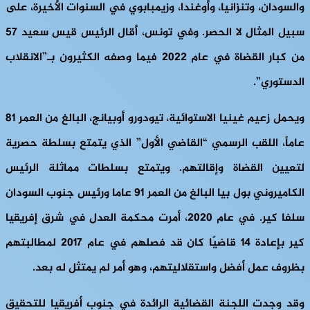
والسودان، وتنزانيا، وأوغندا، وزيمبابوي في السنوات الأخيرة، على
سبيل المثال لا الحصر. وفي تونس، أقال الرئيس قيس سعيد 57
من كبار القضاة في عام 2022 فيما وصفه الكثيرون بـ”الانقلاب
الدستوري”.
ويحمل زعيم غينيا الاستوائية، تيودورو أوبيانج، البالغ من العمر 81
عاماً، اللقب الرسمي “القاضي الأول” الذي يتمتع بسلطة حصرية
لتعيين القضاة وإقالتهم. ويتمتع بسلطات مماثلة الرئيس
الكاميروني بول بيا البالغ من العمر 91 عاما ورئيس جنوب السودان
سلفا كير. في عام 2020، أمرت محكمة العدل في شرق إفريقيا
كير بإعادة 14 قاضيًا كان قد فصلهم في عام 2017 لمطالبتهم
بظروف عمل أفضل واستقلاليتهم، وهو أمر لم يمتثل له بعد.
وقد وجدت اللجنة القضائية الرائدة في جنوب أفريقيا للتحقيق