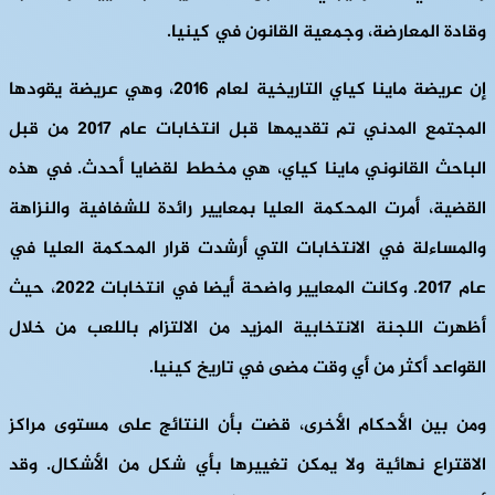
وقادة المعارضة، وجمعية القانون في كينيا.
إن عريضة ماينا كياي التاريخية لعام 2016، وهي عريضة يقودها
المجتمع المدني تم تقديمها قبل انتخابات عام 2017 من قبل
الباحث القانوني ماينا كياي، هي مخطط لقضايا أحدث. في هذه
القضية، أمرت المحكمة العليا بمعايير رائدة للشفافية والنزاهة
والمساءلة في الانتخابات التي أرشدت قرار المحكمة العليا في
عام 2017. وكانت المعايير واضحة أيضا في انتخابات 2022، حيث
أظهرت اللجنة الانتخابية المزيد من الالتزام باللعب من خلال
القواعد أكثر من أي وقت مضى في تاريخ كينيا.
ومن بين الأحكام الأخرى، قضت بأن النتائج على مستوى مراكز
الاقتراع نهائية ولا يمكن تغييرها بأي شكل من الأشكال. وقد