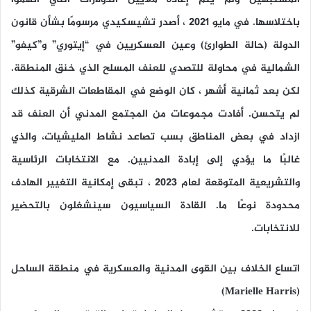
باختلاسها. في مايو 2021 ، أصدر تشيسكيدي مرسومًا بشأن قانون
الدولة (حالة الطوارئ) وعين العسكريين في “إيتوري” و”كيفو”
الشمالية في محاولة للتصدي للعنف المسلح الذي خنق المنطقة.
لكن بعد ثمانية أشهر ، كان الوضع في المقاطعات الشرقية كذلك
لم يتحسن. أفادت مجموعات من المجتمع المدني أن العنف قد
ازداد في بعض المناطق بسب تصاعد نشاط المليشيات، والذي
غالبًا ما يؤدي إلى إبادة المدنيين. مع الانتخابات الرئاسية
والتشريعية المتوقعة لعام 2023 ، تبقى إمكانية التغيير الهادف
محدودة نوعًا ما. القادة السياسيون سينشغلون بالتحضير
للانتخابات.
اتساع الخلاف بين القوى المدنية والعسكرية في منطقة الساحل
(Marielle Harris)