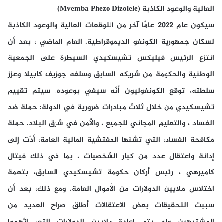
العالية والوعود الكاذبة (Mvemba Phezo Dizolele)
سيكون عام 2022 عامًا آخر من التوقعات العالية والوعود الكاذبة
لسكان جمهورية الكونغو الديموقراطية. العام الماضي ، بعد أن
انتزع الرئيس فيليكس تشيسكيدي السيطرة على الجمعية
الوطنية والحكومة من شريكه السابق وسلفه جوزيف كابيلا وعزز
سلطته، توقع الكونغوليون أنّه سيفي بوعوده. سيتم تقييم
تشيسكيدي من خلال ثلاث مبادرات ضرورية في الدولة: حملة ضد
الفساد ، والتعليم المجاني للجميع ، والأمن في شرق البلاد. حملة
مكافحة الفساد، التي تشنها المفتشية المالية العامة، أدّت إلى
إدانة واعتقال عدد من كبار الشخصيات ، بما في ذلك فيتال
كاميرهي ، رئيس أركان حكومة تشيسكيدي السابق، بتهمة
اختلاس ملايين الدولارات من الأموال العامة. ومع ذلك، بعد أن
سببت التحقيقات بعض الاعتقالات أُطلق صراح العديد من
المشتبهين ولم يتم إعادة ملايين الدولارات التي اتّهموا