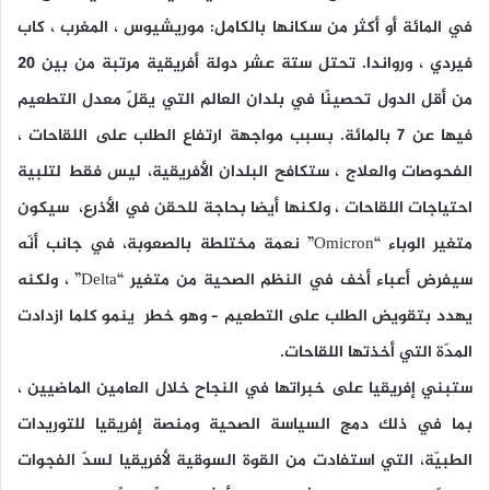
في المائة أو أكثر من سكانها بالكامل: موريشيوس ، المغرب ، كاب
فيردي ، ورواندا. تحتل ستة عشر دولة أفريقية مرتبة من بين 20
من أقل الدول تحصينًا في بلدان العالم التي يقلّ معدل التطعيم
فيها عن 7 بالمائة. بسبب مواجهة ارتفاع الطلب على اللقاحات ،
الفحوصات والعلاج ، ستكافح البلدان الأفريقية، ليس فقط لتلبية
احتياجات اللقاحات ، ولكنها أيضا بحاجة للحقن في الأذرع، سيكون
متغير الوباء “Omicron” نعمة مختلطة بالصعوبة، في جانب أنّه
سيفرض أعباء أخف في النظم الصحية من متغير “Delta” ، ولكنه
يهدد بتقويض الطلب على التطعيم – وهو خطر ينمو كلما ازدادت
المدّة التي أخذتها اللقاحات.
ستبني إفريقيا على خبراتها في النجاح خلال العامين الماضيين ،
بما في ذلك دمج السياسة الصحية ومنصة إفريقيا للتوريدات
الطبيّة، التي استفادت من القوة السوقية لأفريقيا لسدّ الفجوات