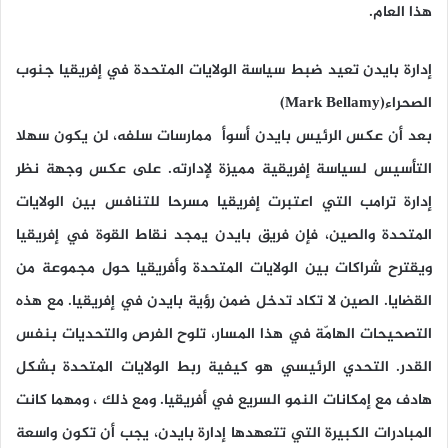
هذا العام.
إدارة بايدن تعيد ضبط سياسة الولايات المتحدة في إفريقيا جنوب
الصحراء(Mark Bellamy)
بعد أن عكس الرئيس بايدن أسوأ ممارسات سلفه، لن يكون سهلا
التأسيس لسياسة إفريقية مميزة لإدارته. على عكس وجهة نظر
إدارة ترامب التي اعتبرت إفريقيا مسرحا للتنافس بين الولايات
المتحدة والصين، فإن فريق بايدن يمجد نقاط القوة في إفريقيا
ويقترح شراكات بين الولايات المتحدة وأفريقيا حول مجموعة من
القضايا. الصين لا تكاد تدخل ضمن رؤية بايدن في إفريقيا. مع هذه
التصحيحات الهامّة في هذا المسار، تلوح الفرص والتحديات بنفس
القدر. التحدي الرئيسي هو كيفية ربط الولايات المتحدة بشكل
هادف مع إمكانات النمو السريع في أفريقيا. ومع ذلك ، ومهما كانت
المبادرات الكبيرة التي تتعهدها إدارة بايدن، يجب أن تكون واسعة