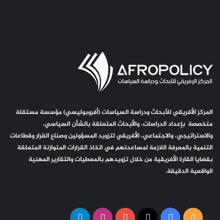
المركز الأفريقي للأبحاث ودراسة السياسات (أفروبوليسي) مؤسسة مستقلة
متخصصة بإعداد الدراسات، والأبحاث المتعلقة بالشأن السياسي،
والاستراتيجي، والاجتماعي، الأفريقي لتزويد المسؤولين وصناع القرار وقطاعات
التنمية بالمعرفة اللازمة لمساعدتهم في اتخاذ القرارات المتوازنة المتعلقة
بقضايا القارة الأفريقية من خلال تزويدهم بالمعطيات والتقارير المهنية
الواقعية الدقيقة.
ملخص
‫X
فيسبوك
‫YouTube
انستقرام
تيلقرام