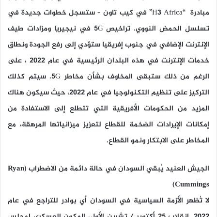
مبادرة “H3 Africa” في كيب تاون – ستسجل خطوات جديدة في
تسلسل الحمض النووي. تراخيص 5G في نيجيريا ومزادات طيف
الإنترنت الإضافي في جنوب إفريقيا ستؤدي إلى رفع الجودة ونطاق
خدمات الإنترنت في هذه البلدان الرئيسية في عام 2022 ، على
الرغم من ذلك ستبقى المخاوف بشأن مخاطر 5G. سيتم كذلك
التركيز على تنظيم التكنولوجيا في عام 2022، حيث سيكون هناك
المزيد من الحكومات الأفريقية التي تتطلع إلى الاستفادة من
إمكانات الإيرادات الضخمة للقطاع لتعزيز ميزانياتها المرهقة، مع
المخاطر على الابتكار ونمو القطاع.
الجيش العنيد يُبقي السودان في حالة دائمة من الاضطراب (Ryan
Cummings)
لا تُظهر الأزمة السياسية في السودان أي بوادر للتراجع في عام
2022. انقلاب 25 أكتوبر / تشرين الأول، المكون العسكري لمجلس