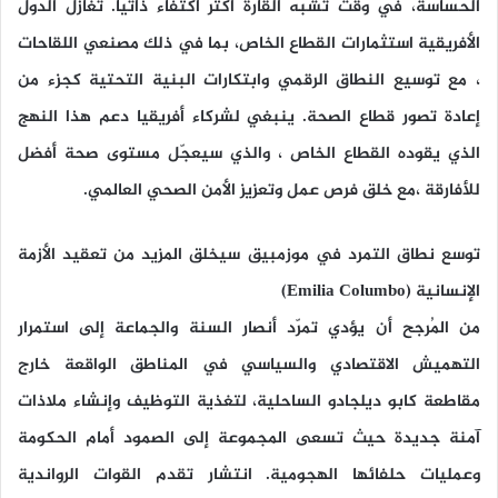
الحسّاسة، في وقت تشبه القارة أكثر اكتفاءً ذاتيًا. تغازل الدول
الأفريقية استثمارات القطاع الخاص، بما في ذلك مصنعي اللقاحات
، مع توسيع النطاق الرقمي وابتكارات البنية التحتية كجزء من
إعادة تصور قطاع الصحة. ينبغي لشركاء أفريقيا دعم هذا النهج
الذي يقوده القطاع الخاص ، والذي سيعجّل مستوى صحة أفضل
للأفارقة ،مع خلق فرص عمل وتعزيز الأمن الصحي العالمي.
توسع نطاق التمرد في موزمبيق سيخلق المزيد من تعقيد الأزمة
الإنسانية (Emilia Columbo)
من المُرجح أن يؤدي تمرّد أنصار السنة والجماعة إلى استمرار
التهميش الاقتصادي والسياسي في المناطق الواقعة خارج
مقاطعة كابو ديلجادو الساحلية، لتغذية التوظيف وإنشاء ملاذات
آمنة جديدة حيث تسعى المجموعة إلى الصمود أمام الحكومة
وعمليات حلفائها الهجومية. انتشار تقدم القوات الرواندية