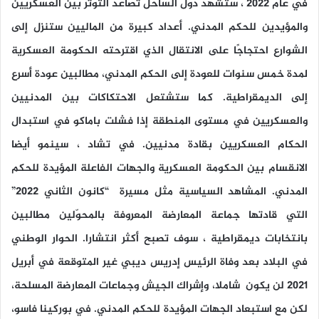
في عام 2022 ، ستشهد دول الساحل تصاعد التوتر بين العسكريين
والمؤيدين للحكم المدني. أعداد كبيرة من الماليين ستنزل إلى
الشوارع احتجاجًا على الانتقال الذي اقترحته الحكومة العسكرية
لمدة خمس سنوات للعودة إلى الحكم المدني، مطالبين عودة أسرع
إلى الديمقراطية. كما ستشتعل الاحتكاكات بين المدنيين
والعسكريين في مستوى المنطقة إذا فشلت باماكو في استبدال
الحكام العسكريين بقادة مدنيين. في تشاد ، سينمو أيضا
الانقسام بين الحكومة العسكرية والجهات الفاعلة المؤيدة للحكم
المدني. المشاهد السياسية مثل مسيرة “كانون الثاني 2022”
التي قادتها جماعة المعارضة المعروفة بالمحوّلين مطالبين
بانتخابات ديمقراطية ، سوف تصبح أكثر انتشارا. الحوار الوطني
في البلاد بعد وفاة الرئيس إدريس ديبي غير المتوقعة في أبريل
2021 لن يكون شاملا، وإشراك الجيش وجماعات المعارضة المسلحة،
لكن مع استبعاد الجهات المؤيدة للحكم المدني. في بوركينا فاسو،