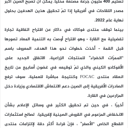
تسليم 400 مليون جرعة مصنعة محلياً. يمكن أن تصبح الصين أكبر
مصدر اللقاحات في أفريقيا إذا تمّ تحقيق هذين الهدفين بحلول
نهاية عام 2022.
بينما توقف منتدى فوكاك في داكار عن اقتراح اتفاقية تجارة
تفضيلية مع القارة – وهو اقتراح أوصت به التنمية المعاد تصورها
قبل القمة – أُخذت خطوات نحو هذا الهدف، المعروف باسم
“الممرّات الخضراء” للمنتجات الزراعية. الاتفاق الجديد على
الأفوكادو الكيني والذي تمّ توقيعه في غضون أسابيع من تاريخ
انعقاد منتدى FOCAC وكنتيجة مباشرة للعملية. سوف ترفع
الصادرات الأفريقية إلى الصين دعم الانتعاش الاقتصادي وزيادة دخل
المزارعين في القارة.
أخيرًا ، في حين تم تحقيق الكثير في وسائل الإعلام بشأن
الانخفاض المزعوم في القروض الصينية لإفريقيا، لصالح استثمارات
القطاع الخاص “الأصغر” ، فإنّ قراءة أكثر دقة لإلتزامات منتدى