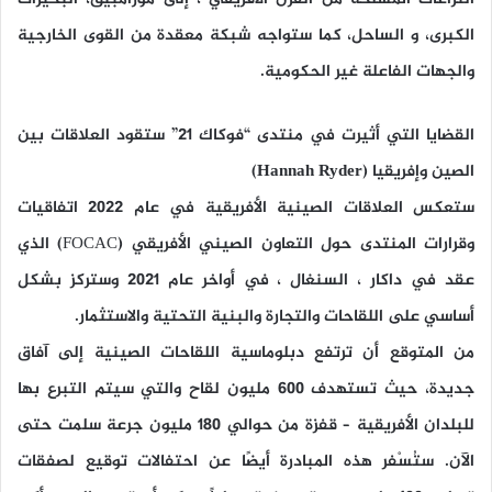
الكبرى، و الساحل، كما ستواجه شبكة معقدة من القوى الخارجية
والجهات الفاعلة غير الحكومية.
القضايا التي أثيرت في منتدى “فوكاك 21” ستقود العلاقات بين
الصين وإفريقيا (Hannah Ryder)
ستعكس العلاقات الصينية الأفريقية في عام 2022 اتفاقيات
وقرارات المنتدى حول التعاون الصيني الأفريقي (FOCAC) الذي
عقد في داكار ، السنغال ، في أواخر عام 2021 وستركز بشكل
أساسي على اللقاحات والتجارة والبنية التحتية والاستثمار.
من المتوقع أن ترتفع دبلوماسية اللقاحات الصينية إلى آفاق
جديدة، حيث تستهدف 600 مليون لقاح والتي سيتم التبرع بها
للبلدان الأفريقية – قفزة من حوالي 180 مليون جرعة سلمت حتى
الآن. ستُسْفر هذه المبادرة أيضًا عن احتفالات توقيع لصفقات