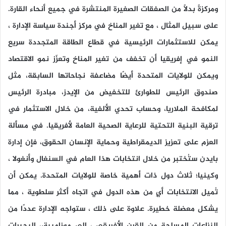
ومركزةً بدلاً من الصفقات الصغيرة المنتشرة في جميع أنحاء القارة.
على سبيل المثال ، مع تغير المناخ في مركز أجندة سياسة الإدارة ،
يمكن للاستثمارات الرئيسية في قطاع الطاقة المتجددة سريع
النمو في إفريقيا أن تخفف من تغير المناخ وتعزّز نمو الاقتصاد
ويمكن للولايات المتحدة أيضًا مضاعفة نجاحاتها السابقة، مثل
صندوق الرئيس للطوارئ للتخفيض من الإيدز، مبادرة الرئيس
لمكافحة الملاريا، وحساب تحدي الألفية، من خلال الاستثمار في
ترقية البنية التحتية للرعاية الصحية العامة لأفريقيا. في مسألة
العزم على تعزيز الديمقراطية وحماية الإنسان الحقوق، فإن إدارة
بايدن ستُختبر من خلال انتخابات هذا العام في السنغال وأنغولا ،
وكينيا؛ ثلاث دول ذات أهمية خاصة للولايات المتحدة. يمكن أن
تُميل الانتخابات أيٍ من هذه الدول في اتجاه أكثر سلطوية ، مما
يشكل معضلة خطيرة. علاوة على ذلك ، ستواجه الإدارة عددًا من
النزاعات المسلحة من القرن الأفريقي ، إلى موزامبيق، البحيرات