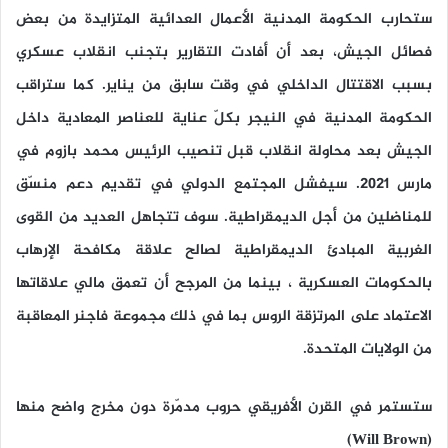
ستحارب الحكومة المدنية الأعمال العدائية المتزايدة من بعض
فصائل الجيش، بعد أن أفادت التقارير بتجنب انقلاب عسكري
بسبب الاقتتال الداخلي في وقت سابق من يناير. كما ستراقب
الحكومة المدنية في النيجر بكلّ عناية للعناصر المعادية داخل
الجيش بعد محاولة انقلاب قبل تنصيب الرئيس محمد بازوم في
مارس 2021. سيفشل المجتمع الدولي في تقديم دعم منسّق
للمناضلين من أجل الديمقراطية. سوف تتجاهل العديد من القوى
الغربية المبادئ الديمقراطية لصالح علاقة مكافحة الإرهاب
بالحكومات العسكرية ، بينما من المرجح أن تعمق مالي علاقاتها
الاعتماد على المرتزقة الروس بما في ذلك مجموعة فاجنر المعاقبة
من الولايات المتحدة.
ستستمر في القرن الأفريقي حروب مدمّرة دون مخرج واضح منها
(Will Brown)