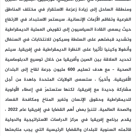
ومنطقة الساحل إلى زيادة زعزعة الاستقرار في مختلف المناطق
الفرعية وتفاقم الأزمات الإنسانية. سيستمر الاستبداد في الارتفاع
حيث يسعى القادة السياسيون إلى تقويض العملية الديمقراطية
وتشديد قبضتهم على السلطة وسيكون للانتخابات في السنغال
وأنغولا وكينيا تأثيرا على النظرة الديمقراطية في إفريقيا. سيتم
تحديد العلاقة بين الصين وأفريقيا من خلال توسيع الدبلوماسية
الصحية – مع هدف تسليم 600 مليون جرعة لقاح إلى البلدان
الأفريقية. وأخيرًا ، ستسعى الولايات المتحدة جاهدة من أجل
مشاركة جديدة مع إفريقيا، لكنها ستستمرّ في إعطاء الأولوية
للديمقراطية وحقوق الإنسان وتغير المناخ ومكافحة الفساد
والصحة العالمية. لتنبإ بعض أهم القضايا في إفريقيا عام 2022 ،
يقدم برنامج إفريقيا في مركز الدراسات الاستراتيجية والدولية
قائمته السنوية للبلدان والقضايا الرئيسية التي يجب متابعتها