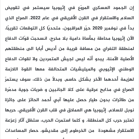
إن الجمود العسكري المروّع في إثيوبيا سيستمر في تقويض
السلام والاستقرار في القرن الأفريقي في عام 2022. الصراع الذي
بدأ في نوفمبر 2020 حيّر المراقبون، متحديًا كل التوقعات تقريبًا،
الآن إثيوبيا محاطة بمأساة دامية بلا مخرج، انسحبت قوّات الدفاع
لمنطقة التغراي من مسافة قريبة من أديس أبابا الى منطقتهم
الأصلية الآمنة. يبدو أنّه ليس لجيش المتمردين ولا لقوات الدفاع
الوطني الإثيوبي والميليشيات المتحالفة معها القوة اللازمة
لهزيمة أحدهما الآخر بشكل حاسم. وبدلاً من ذلك، سوف يستمرّ
الصراع في مذابح عرقية على كلا الجانبين و ضربات جوية مدمّرة
من طائرات بدون طيار حصل عليها آبي أحمد الحائز على جائزة
نوبل للسلام. إثيوبيا هي العملاق في قلب القرن الأفريقي. حربها
تعتبر حرب كل المنطقة. و كلما استمرت الحرب، ستظل آثار زعزعة
الاستقرار مشهودة من الخرطوم إلى مقديشو. حصار المساعدات