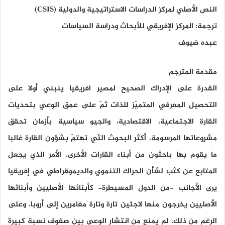
النص الأصلي لمركز الدراسات الاستراتيجية والدولية (CSIS)
ترجمة: المركز الإفريقي للأبحاث ودراسة السياسات
عبده ضيوف
مقدمة المترجم
القدرة على الإدراك الصحيح لمصير افريقيا ينبني أولا على
التحصيل المعرفي المتميّز للذات ثمّ على عمق الوعي بتحديات
القارة الاجتماعية، الاقتصادية، والجيو سياسية بأزمان تحقق
مشروعاتها المرسومة. أكثر البحوث التّي تهتمّ بشؤون القارة غالبا
ما يقوم بها باحثون من أبناء القارات الأخرى. الأمر الذي يجعل
المتابع عن كثب لشأن الحراك التنموي والديموقراطي في إفريقيا
يرى الأجانب -من الدول المسيطرة- كأبنائها الأصليين وأبنائها
الأصليين يخرجون منها لاجئين تارة وتارة مغامرين إلى أروبا. وعلى
الرغم من ذلك، لم يمنع من انتشار الوعي بين صفوف نسبة كبيرة