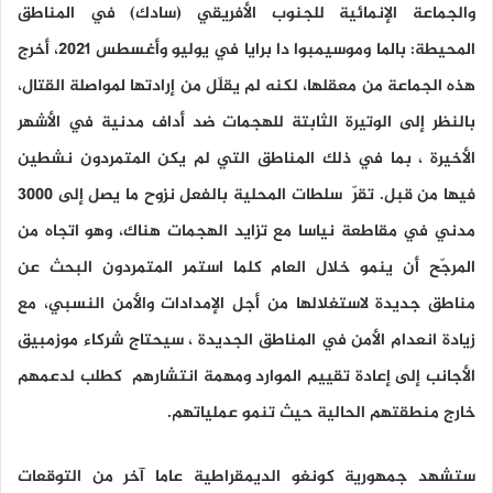
والجماعة الإنمائية للجنوب الأفريقي (سادك) في المناطق
المحيطة: بالما وموسيمبوا دا برايا في يوليو وأغسطس 2021، أخرج
هذه الجماعة من معقلها، لكنه لم يقلّل من إرادتها لمواصلة القتال،
بالنظر إلى الوتيرة الثابتة للهجمات ضد أداف مدنية في الأشهر
الأخيرة ، بما في ذلك المناطق التي لم يكن المتمردون نشطين
فيها من قبل. تقرّ سلطات المحلية بالفعل نزوح ما يصل إلى 3000
مدني في مقاطعة نياسا مع تزايد الهجمات هناك، وهو اتجاه من
المرجّح أن ينمو خلال العام كلما استمر المتمردون البحث عن
مناطق جديدة لاستغلالها من أجل الإمدادات والأمن النسبي، مع
زيادة انعدام الأمن في المناطق الجديدة ، سيحتاج شركاء موزمبيق
الأجانب إلى إعادة تقييم الموارد ومهمة انتشارهم كطلب لدعمهم
خارج منطقتهم الحالية حيث تنمو عملياتهم.
ستشهد جمهورية كونغو الديمقراطية عاما آخر من التوقعات