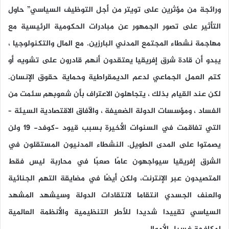
ورائجة من مؤثرين على تويتر من أجل التوظيف السياسي” حاول
التأثير على تصور الجمهور عن مبادرات الحكومية الرئيسية مع
مهاجمة نشطاء المجتمع المدني البارزين. مع المال والتكنولوجيا ،
يبدو أن قادة شرق إفريقيا يعتقدون أنهم قادرون على تشويه أو
كتم العمل الجماعي لدعم الديمقراطية وحماية حقوق الإنسان.
لكن عند القيام بذلك ، يتجاهلون الاعتراف بأن شعوبهم سئمت من
الفساد ، ومؤسسات الدولة الضعيفة ، والآفاق الاقتصادية السيئة –
التي تفاقمت في السنوات الأخيرة بسبب قيود -كوفد- 19 ولن
يصمتوا على المدى الطويل. النشطاء المدنيون المستقلون في
الشرق إفريقيا سيواجهون عامًا صعبًا في محاربة ليس فقط
المتصيدون عبر الإنترنت، ولكن أيضًا في مضايقة التهم الجنائية
والعنف الجسدي انتقاما لانتقادات الدولة وسيشهد المشهد
السياسي تقييدا شديدا للأطر التنظيمية والأنظمة العالمية