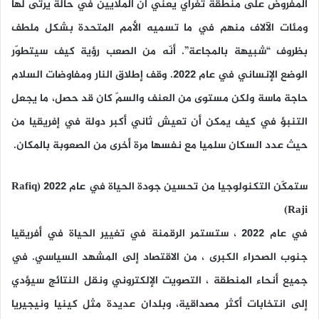
المفروض على منطقة تغراي يعني أن الملايين في حالة يرثى لها
ومئات الآلاف منهم في ما تسميه الأمم المتحدة بشكل ملطف
بظروف “شبيهة بالمجاعة”. أنّه من الصعب رؤية كيف سيتطوّر
الوضع الإنساني في عام 2022. وقف إطلاق النار ومفاوضات السلام
حاجة ماسة ولكن مستوى من العنف والسمّ كان قد حصل، ما يجعل
التنبؤ في كيف يمكن أن تعيش ثاني أكبر دولة في إفريقيا من
حيث عدد السكان سلميا مع نفسها مرة أخرى من الصعوبة بالمكان.
ستمكّن التكنولوجيا من تحسين جودة الحياة في عام 2022 (Rafiq
Raji)
في عام 2022 ، ستستمر الرقمنة في تغيير الحياة في أفريقيا
جنوب الصحراء الكبرى ، من الاقتصاد إلى المشهد السياسي. في
جميع أنحاء المنطقة ، التصويت الإلكتروني ونقل النتائج سيؤدي
إلى انتخابات أكثر مصداقية، وبلدان عديدة مثل كينيا ونيجيريا