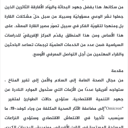
من سكانها. هذا بفضل جهود البحاثة والروّاد الأفارقة الثائرين الذين
جعلوا نشر الوعي مسؤوليّة وسبيلا من سبل حلّ مشكلات القارة
بل ومنهجا لتقويّة الفكر في سبيل تصوّر مصير القارة المعقّد. على
هذا الأساس ومن هذا المنطلق يقدّم المركز الإفريقيّ للدراسات
السياسية ضمن عدد من الخدمات العلميّة ترجمات تساعد الباحثين
والقراء المهتمين من أجل التواصل المعرفي الأوسع.
مقدمة
من مجال الصحة العامة إلى السلام والأمن إلى تغير المناخ ،
ستواجه أفريقيا عددًا من الأزمات التي ستُحول الموارد النادرة عن
جهود التنمية الاقتصادية. ستؤدي حالات الطوارئ لمتغير
“Omicron”إلى مضاعفة الآثار الصحية المكلفة من وباء كوفد-19، ما
سيُسبب تأخيرا في الانتعاش الاقتصادي وستؤدي النزاعات
المسلحة المستمرة في القرن الأفريقي، موزمبيق، البحيرات الكبرى