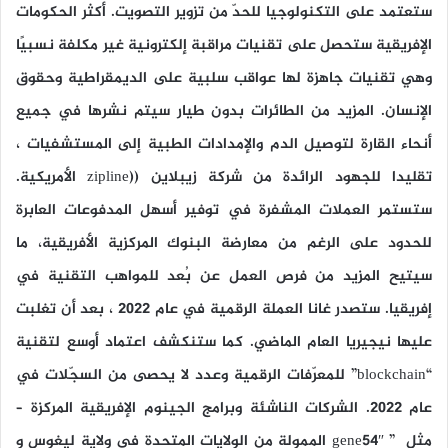
ستعتمد على التكنولوجيا للحدّ من تزوير التصويت. أكثر الحكومات
الإفريقية ستحصل على تقنيات مراقبة إلكترونية غير مكلفة نسبيًا
وهي تقنيات جاهزة لها عواقب سلبية على الديمقراطية وحقوق
الإنسان. المزيد من الطائرات بدون طيار سيتم نشرها في جميع
أنحاء القارة لتوصيل الدم والإمدادات الطبية إلى المستشفيات ،
تقليدا للجهود الرائدة من شركة زيبلاين ((zipline الأمريكية.
ستستمر العملات المشفرة في توفير أسهل المدفوعات العابرة
للحدود على الرغم من معارضة البنوك المركزية الأفريقية، ما
سيتيح المزيد من فرص العمل عن بُعد للمواهب التقنية في
إفريقيا. ستصدر غانا العملة الرقمية في عام 2022 ، بعد أن تغلبت
عليها نيجيريا العام الماضي. كما ستنكشف اعتماد أوسع لتقنية
“blockchain” للمعرّفات الرقمية وعدد لا يحصى من السجّلات في
عام 2022. الشركات الناشئة وبرامج الجينوم الإفريقية المركزة –
مثل ” gene54″ الممولة من الولايات المتحدة في ولاية ليغوس و