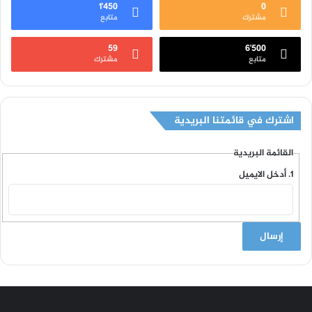
1٬450
0
مشترك
متابع
59
6٬500
متابع
مشترك
اشترك في قائمتنا البريدية
القائمة البريدية
أدخل الايميل