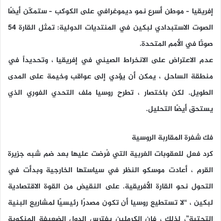
إفريقيا – موطن أسرع نمو ديموغرافي على الكوكب – ستمكّن أيضًا
الصوت الاستبدادي لبكين في المنتديات الدولية: تمثل القارة 54
صوتًا في الأمم المتحدة.
عدم الاعتراض على الانخراط الصيني في إفريقيا ، وتحديداً في
منطقة الساحل ، يمكن أن يؤدي إلى عواقب وخيمة على المدى
الطويل. لكن باختصار ، تطرح روسيا ملف التحدي الفوري الذي
يستحق أيضًا التحليل.
فك شفرة المقاربة الروسية
كرد فعل للعقوبات الغربية التي فُرضت عليها بعد ضم شبه جزيرة
القرم ، أعادت موسكو النظر في سياستها الخارجية وبدأت في
التحول نحو القارة الأفريقية. على النقيض من القوة الاقتصادية
لبكين ، “لا تستطيع روسيا أن تكون مصدرًا رئيسيًا لمشاريع البنية
التحتية”، لذلك ، فإن الكرملين يفترس الدول الضعيفة المنكوبة