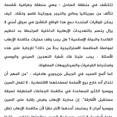
تتكشف في منطقة الساحل – وهي منطقة جغرافية شاسعة
تتألف من موريتانيا ومالي والنيجر وبوركينا فاسو وتشاد. كيف
يمكن للولايات المتحدة دمج هذا الواقع الناشئ في سياق أمني لا
يزال يتسم بالتهديدات الإرهابية الداخلية المرتبطة به تنظيم
القاعدة والدولة الإسلامية؟ هل يجب وقف عمليات مكافحة الإرهاب
لمواصلة المنافسة الاستراتيجية بدلاً من ذلك؟ للإجابة على هذه
الأسئلة ، يجب علينا فك شفرة النهجين الصيني والروسي
واستنباط الفرضيات والسيناريوهات المعقولة.
كما ألمح العميد في الجيش جريجوري هادفيلد ، “من المهم أن
نتذكر أنه خارج بيع الأسلحة لمصلحتهما الاقتصادية ، لا تفعل الصين
وروسيا الكثير للمساعدة في مكافحة الجماعات المتطرفة لسرقة
مستقبل الأفارقة”. إن محاربة الإرهاب وفرض رقابة على الصين
وروسيا أمران لا يستبعد أحدهما الآخر نظرًا لأن مكافحة الإرهاب تظل