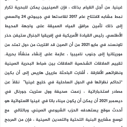
غينيا. من أجل القيام بذلك ، فإن الصينيين يمكن للبحرية تكرار
نمط مشابه لافتتاح عام 2017 لقاعدتها في جيبوتي 24 والسعي
إلى ذلك تأمين مرافق المياه العميقة على واجهة المحيط
الأطلسي. رئيس القيادة الأمريكية في إفريقيا الجنرال ستيفن حذر
تاونسند في مايو 2021 من أن الصين قد اقتربت من دول تمتد من
موريتانيا إلى جنوب ناميبيا ، عازمة على إنشاء منشأة بحرية.
تقييم العلاقات الشخصية العلاقات بين ضباط البحرية الصينية
ونظرائهم الأفارقة ، أشارت الباحثة مارييل هاريس إلى أن بكين
“تحاكم نظرائها في الدول الساحلية في خليج غينيا” نقلاً عن
مصادر استخباراتية ، زعمت صحيفة وول ستريت جورنال في
ديسمبر 2021 أن يمكن أن يكون ميناء باتا في غينيا الاستوائية هو
أحدث موقع يستهدفه الحزب الشيوعي الصيني، وبالتالي مع
توسع مشاريع البنية التحتية والتعدين الصينية ، فإن من المرجح