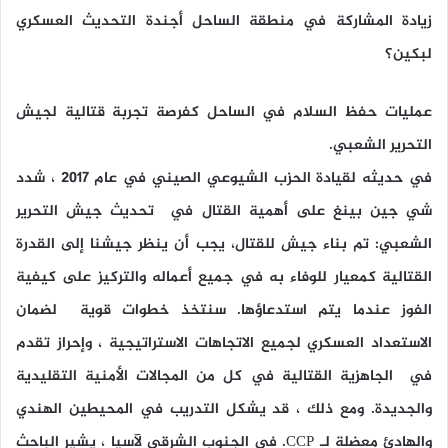
زيادة المشاركة في منطقة الساحل أجندة التحديث العسكري
لبكين؟
عمليات حفظ السلام في الساحل كفرصة تجربة قتالية لجيش
التحرير الشعبي.
في حديثه لقيادة الحزب الشيوعي الصيني في عام 2017 ، شدد
شي جين بينغ على أهمية القتال في تحديث جيش التحرير
الشعبي: تم بناء جيش للقتال، يجب أن ينظر جيشنا إلى القدرة
القتالية كمعيار للوفاء به في جميع أعماله والتركيز على كيفية
الفوز عندما يتم استدعاؤها. سنتخذ خطوات قوية لضمان
الاستعداد العسكري لجميع الاتجاهات الاستراتيجية ، وإحراز تقدم
في الجاهزية القتالية في كل من المجالات الأمنية التقليدية
والجديدة. ومع ذلك ، قد يشكل التدريب في المحيطين الهندي
والهادئ معضلة لـ CCP. في الجنوب الشرقي لآسيا ، يشير الباحث