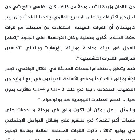
من القطن وزبدة الشيا، وبدلاً من ذلك ، كان يضاهي دافع شي من
أجل دور أكثر فاعلية على المسرح العالمي. يلاحظ الباحث جان بيير
كابيستان أن القوات الصينية استفادت من محيطها مع قوات
حفظ السلام الأخرى وعملية برخان الفرنسية. على الجنود “[تعلم]
العمل في بيئة معادية ومليئة بالإرهاب” وبالتالي “تحسين
قدراتهم القدرات التشغيلية “.
فيما يتعلق باستخدام المعدات الحديثة في القتال الواقعي ، تجدر
الإشارة إلى ذلك “بدأ مصنعو الأسلحة الصينيون في بيع المزيد من
التقنيات المتقدمة ، بما في ذلك CH- 3 و CH-4 طائرات بدون
طيار … لدعم العمليات النيجيرية ضد بوكو حرام. ”
وبالمثل ، هل يمكن أن تكون مالي في مرحلة ما حصلت على
معدات أكثر تقدمًا؟ في منشور على وسائل التواصل الاجتماعي
في يوليو 2021 ، ذكرت القوات المسلحة المالية بوقاحة توقيع