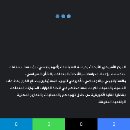
المركز الأفريقي للأبحاث ودراسة السياسات (أفروبوليسي) مؤسسة مستقلة
متخصصة بإعداد الدراسات، والأبحاث المتعلقة بالشأن السياسي،
والاستراتيجي، والاجتماعي، الأفريقي لتزويد المسؤولين وصناع القرار وقطاعات
التنمية بالمعرفة اللازمة لمساعدتهم في اتخاذ القرارات المتوازنة المتعلقة
بقضايا القارة الأفريقية من خلال تزويدهم بالمعطيات والتقارير المهنية
الواقعية الدقيقة.
ملخص
‫X
فيسبوك
‫YouTube
انستقرام
تيلقرام