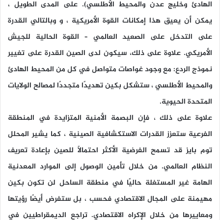
الهادئ وخليج عدن والمحيط الأطلسي). على المدى الطويل ،
يمكن أن يعيق هذا إمكانات القوة الأمريكية ، و وبالتالي القدرة
على التدخل على الصعيد العالمي – القوة الحالية للجيش
الأمريكي. علاوة على ذلك، سيكون لدى الصين القدرة على تغيير
نموذج الردع: مع وجود غواصات متواصل في كل من المحيط الهادئ
والمحيط الأطلسي ، ستشكل بكين تهديدًا متجددًا لمصالح الولايات
المتحدة الحيوية.
علاوة على ذلك ، فإن البصمة الأمنية المتزايدة في المنطقة
الفرعية ستعزز القدرات الاستكشافية الصينية ، كما يشير المحلل
توم بايز قد تسمح الفرضية الأكثر احتمالاً للصين بإعادة تعريف
النظام العالمي. من خلال تأمين الوصول إلى الموارد المعدنية
الهامة غير المستغلة حاليًا في منطقة الساحل لن تكون بكين
مهيمنة على المجال الاقتصادي فحسب ، بل ستفرض أيضًا رؤيتها
ومعاييرها من خلال الإكراه الاقتصادي. تراجع الديمقراطيين في