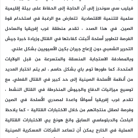
فيليب سي سوندرز إلى أن الحاجة إلى الحفاظ على بيئة إقليمية
سلمية للتنمية الاقتصادية تتعارض مع الرغبة في استخدام قوة
الصين. في هذا الصدد ، تقدم منطقة غرب إفريقيا والساحل
الفرصة لتطوير أسلحة أثبتت كفاءتها في القتال وزيادة خبرة جيش
التحرير الشعبي دون إزعاج جيران بكين الآسيويين بشكل علني.
وبالمصادفة الاستجابة المنسقة والمتسرعة من قبل الولايات
المتحدة. كما طورها توم باي بشكل حاسم ، لم يتم اختبار العديد
من أنظمة الأسلحة الصينية إلى حد كبير في القتال الفعلي. مع
توسيع ميزانيات الدفاع والجيوش المنخرطة في القتال النشط ،
تقدم غرب إفريقيا أسواقًا واعدة لمصدري الأسلحة في الصين
وفرصة لصقل منتجاتهم من خلال الاختبارات القتالية – كما يلاحظ
الباحث والدبلوماسي السابق وانغ هونغ يي الاختبارات القتالية
العملية في الخارج يمكن أن تساعد الشركات العسكرية الصينية