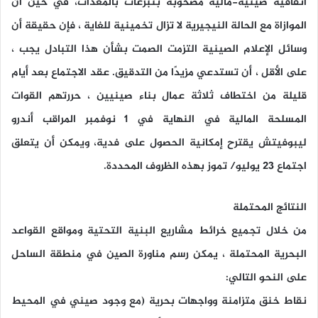
اتفاقية صينية-مالية مصحوبة بتبرعات بالمعدات، في حين أن
الموازاة مع الحالة النيجيرية لا تزال تخمينية للغاية ، فإن حقيقة أن
وسائل الإعلام الصينية التزمت الصمت بشأن هذا التبادل يجب ،
على الأقل ، أن تستدعي مزيدًا من التدقيق. عقد الاجتماع بعد أيام
قليلة من اختطاف ثلاثة عمال بناء صينيين ، حررتهم القوات
المسلحة المالية في النهاية في 1 نوفمبر المراقب أندرو
ليبوفيتش يقترح إمكانية الحصول على فدية، ويمكن أن يتعلق
اجتماع 23 يوليو/ تموز بهذه الظروف المحددة.
النتائج المحتملة
من خلال تجميع خرائط مشاريع البنية التحتية ومواقع القواعد
البحرية المحتملة ، يمكن رسم مناورة الصين في منطقة الساحل
على النحو التالي:
نقاط خنق متزامنة وواجهات بحرية (مع وجود صيني في المحيط