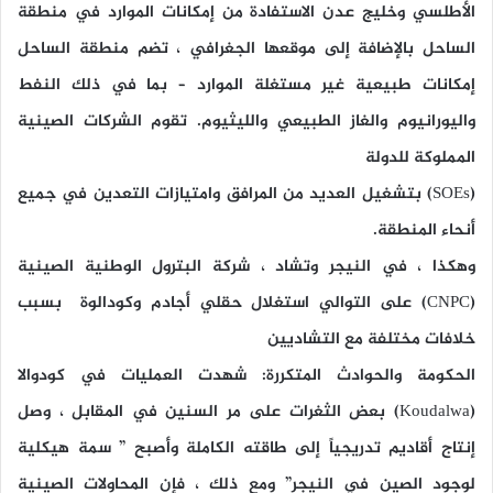
الأطلسي وخليج عدن الاستفادة من إمكانات الموارد في منطقة
الساحل بالإضافة إلى موقعها الجغرافي ، تضم منطقة الساحل
إمكانات طبيعية غير مستغلة الموارد – بما في ذلك النفط
واليورانيوم والغاز الطبيعي والليثيوم. تقوم الشركات الصينية
المملوكة للدولة
(SOEs) بتشغيل العديد من المرافق وامتيازات التعدين في جميع
أنحاء المنطقة.
وهكذا ، في النيجر وتشاد ، شركة البترول الوطنية الصينية
(CNPC) على التوالي استغلال حقلي أجادم وكودالوة بسبب
خلافات مختلفة مع التشاديين
الحكومة والحوادث المتكررة: شهدت العمليات في كودوالا
(Koudalwa) بعض الثغرات على مر السنين في المقابل ، وصل
إنتاج أقاديم تدريجياً إلى طاقته الكاملة وأصبح ” سمة هيكلية
لوجود الصين في النيجر” ومع ذلك ، فإن المحاولات الصينية