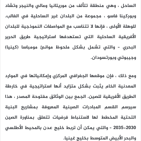
الساحل ، وهي منطقة تتألف من موريتانيا ومالي والنيجر وتشاد
وبوركينا فاسو ، مجموعة من البلدان غير الساحلية في الغالب.
للوهلة الأولى ، فإنها لا تتناسب مع المواصفات النموذجية للبلدان
الأفريقية الساحلية التي تستهدفها استراتيجية طريق الحرير
البحري – والتي تشمل بشكل ملحوظ موانئ مومباسا (كينيا)
وجيبوتي وبورتسودان.
ومع ذلك ، فإن موقعها الجغرافي المركزي وإمكانياتها في الموارد
المعدنية الخام يثبت بشكل متزايد أنها استراتيجية في خارطة
الطريق الأفريقية للصين. الجمع بين الوثائق مفتوحة المصدر ، هذا
سيرسم القسم المبادرات الصينية المعروفة بمشاريع البنية
التحتية المخطط لها لاستنباط فرضيات تتعلق بمناورة الصين
2030-2035 – والتي يمكن أن تربط خليج عدن بالمحيط الأطلسي
والبحر الأبيض المتوسط بخليج غينيا.