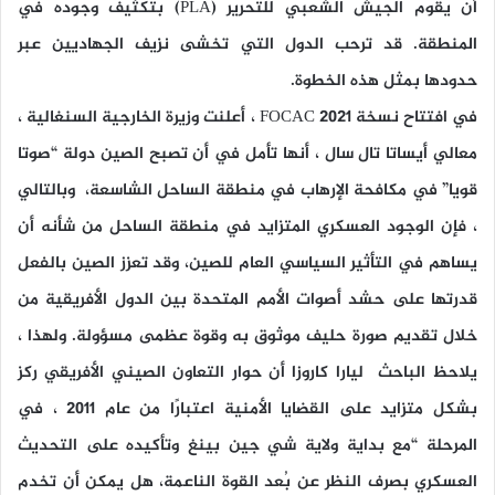
أن يقوم الجيش الشعبي للتحرير (PLA) بتكثيف وجوده في
المنطقة. قد ترحب الدول التي تخشى نزيف الجهاديين عبر
حدودها بمثل هذه الخطوة.
في افتتاح نسخة 2021 FOCAC ، أعلنت وزيرة الخارجية السنغالية ،
معالي أيساتا تال سال ، أنها تأمل في أن تصبح الصين دولة “صوتا
قويا” في مكافحة الإرهاب في منطقة الساحل الشاسعة، وبالتالي
، فإن الوجود العسكري المتزايد في منطقة الساحل من شأنه أن
يساهم في التأثير السياسي العام للصين، وقد تعزز الصين بالفعل
قدرتها على حشد أصوات الأمم المتحدة بين الدول الأفريقية من
خلال تقديم صورة حليف موثوق به وقوة عظمى مسؤولة. ولهذا ،
يلاحظ الباحث ليارا كاروزا أن حوار التعاون الصيني الأفريقي ركز
بشكل متزايد على القضايا الأمنية اعتبارًا من عام 2011 ، في
المرحلة “مع بداية ولاية شي جين بينغ وتأكيده على التحديث
العسكري بصرف النظر عن بُعد القوة الناعمة، هل يمكن أن تخدم