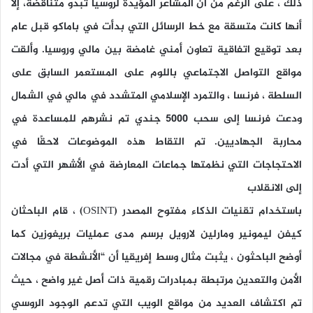
ذلك ، على الرغم من أن المشاعر المؤيدة لروسيا تبدو متناقضة، إلا
أنها كانت متسقة مع خط الرسائل التي بدأت في باماكو قبل عام
بعد توقيع اتفاقية تعاون أمني غامضة بين مالي وروسيا. وألقت
مواقع التواصل الاجتماعي باللوم على المستعمر السابق على
السلطة ، فرنسا ، والتمرد الإسلامي المتشدد في مالي في الشمال
ودعت فرنسا إلى سحب 5000 جندي تم نشرهم للمساعدة في
محاربة الجهاديين. تم التقاط هذه الموضوعات لاحقًا في
الاحتجاجات التي نظمتها جماعات المعارضة في الأشهر التي أدت
إلى الانقلاب
باستخدام تقنيات الذكاء مفتوح المصدر (OSINT) ، قام الباحثان
كيفن ليمونير ومارلين لارويل برسم مدى عمليات بريغوزين كما
أوضح الباحثون ، يثبت مثال وسط إفريقيا أن “الأنشطة في مجالات
الأمن والتعدين مرتبطة بمبادرات رقمية ذات أصل غير واضح ، حيث
تم اكتشاف العديد من مواقع الويب التي تدعم الوجود الروسي