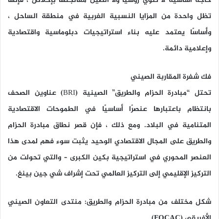
حاجة أساسية لا تنوي روسيا ولا الصين معالجتها بإخلاص ، فإنها
تظل واحدة من المزايا النسبية الغربية في منطقة الساحل ،
وأساسًا يعتمد عليه بناء استراتيجيات دبلوماسية واقتصادية
وإعلامية دائمة.
فك شفرة المقاربة الصيني
تحتل “مبادرة الحزام والطريق” الصينية (BRI) عناوين الصحف
بانتظام باعتبارها عنصرًا أساسيًا في الطموحات الاقتصادية
المتنامية في البلاد. ومع ذلك ، فإن قصر نطاق مبادرة الحزام
والطريق على المجال الاقتصادي الوحيد يثبت سوء فهم لمدى هذا
العنصر المحوري في استراتيجية بكين الكبرى – والتي تحولت من
التركيز الإقليمي إلى التركيز العالمي تحت إشراف شي جين بينغ.
شكل مختلف من مبادرة الحزام والطريق: منتدى التعاون الصيني
الأفريقي (FOCAC)