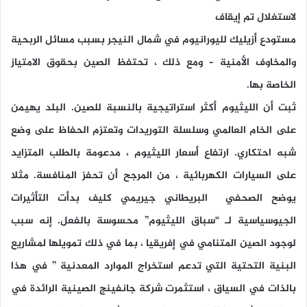
لاستغلال تم إيقاف
مستودع أزيليك لليورانيوم في شمال النيجر بسبب مسائل الربحية
والمخاوف الأمنية – ومع ذلك ، تحتفظ الصين بحقوق الامتياز
الخاصة بها.
ثبت أن الليثيوم أكثر استراتيجية بالنسبة للصين. البلد يهيمن
على الخام العالمي وسلسلة التوريدات وتعتزم الحفاظ على وضع
شبه احتكاري. ارتفاع أسعار الليثيوم ، مدعومة بالطلب المتزايد
على السيارات الكهربائية ، من المرجح أن تحفز المنافسة. مثلا
يوضح الصحفي البريطاني جيريمي كليف بدأت التأثيرات
الجيوسياسية لـ “سباق الليثيوم” محسوسة بالفعل. إنه سبب
لوجود الصين المتنامي في إفريقيا ، بما في ذلك تمويلها لمشاريع
البنية التحتية التي تدعم استخراج الموارد المعدنية ” في هذا
بالذات في السياق ، استثمرت شركة جانفينج الصينية الرائدة في