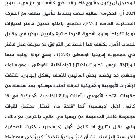
المحتمل أن يكون مشروع فاغنر قد نضج: كشفت رويترز في سبتمبر
2021 أن الحكومة المالية سعت بنشاط لتأمين صفقة مع الشركة
العسكرية الخاصة (PMC)، ستمنح باماكو تعدين فاغنر امتيازات
(ربما تكملها رسوم شهرية قدرها عشرة ملايين دولار) في مقابل
خدمات الأمن. يكشف هذا النمط عن التوافق مع طريقة عمل فاغنر
في جمهورية إفريقيا الوسطى (CAR) ، وهي دولة يواجه فيها
المرتزقة الروس اتهامات بالابتزاز تجاه أقلية الفولاني – وهو سلوك
وحشي قد يفضله بعض الماليين للأسف بشكل إيجابي. تكثفت
الإشارات الأوروبية والأمريكية لعرقلة أجندة موسكو. بعد سلسلة من
عقوبات الاتحاد الأوروبي ، أعلنت وزارة الخارجية الأمريكية في 15
كانون الأول (ديسمبر) أنها “قلقة من انتشار محتمل لقوات
مجموعة فاغنر المدعومة من روسيا في مالي. بالتزامن مع ذلك ،
وفي مقال بتاريخ 14 كانون الأول (ديسمبر) ، ذكرت الصحفية
الفرنسية إليز فينسنت أن فنيًا ومديرًا تنفيذيًا كبيرًا في M-Invest