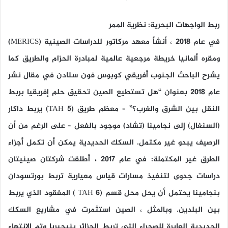
ربط الواجهات البحرية: نظرية الممر
في عام 2018 ، أنشأ معهد مركاتور للدراسات الصينية (MERICS)
ومقره ألمانيا خريطة مرجعية عالمية لمبادرة الحزام والطريق كما
يشرح الباحث الجنوب أفريقي كوبوس فون ستادن في مقال نشر
عام 2018 بعنوان “هل تستطيع الصين تحقيق حلم إفريقيا بربط
النقل بين الشرق والغرب؟” – معظم طريق (TAH 5) يربط داكار
(السنغال) إلى نجامينا (تشاد) موجود بالفعل – على الرغم من أن
الرصيف يبدو غير مكتمل. السكك الحديدية يمكن أن تكمل أجزاء
الطرق غير المكتملة: في عام 2017 ، أطلقت شركتان صينيتان
دراسات جدوى لتنفيذ مسارات قياس معيارية تربط بورتسودان
بنجامينا يحتمل أن يحل محل قسم (TAH 6 ) المفقود الذي يربط
بين البلدين. وبالمثل ، الصين استثمرت في مشاريع السكك
الحديدية العابرة للصحراء التي تربط الجزائر بنيجيريا وتم الانتهاء