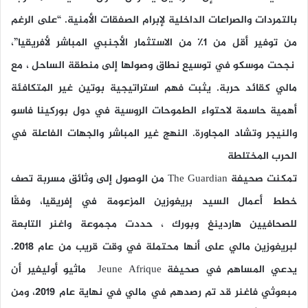
بالتمردات والصراعات الداخلية لإبرام الصفقات الأمنية. “على الرغم
من توفير أقل من 1٪ من الاستثمار الأجنبي المباشر لأفريقيا”،
نجحت موسكو في توسيع نطاق وصولها إلى منطقة الساحل ، مع
مالي كقائد حربة. يثبت فهم استراتيجية بوتين غير المتكافئة
أهمية حاسمة لاحتواء الطموحات الروسية في دول بوركينا فاسو
والنيجر وتشاد المجاورة. النهج غير المباشر والجهات الفاعلة في
الحرب المختلطة
تمكنت صحيفة The Guardian من الوصول إلى وثائق مسربة تصف
خطط أعمال السيد بريغوزين المزعومة في إفريقيا، وفقًا
للصحافيين هاردينغ وبورك ، حددت مجموعة واغنر التابعة
لبريغوزين مالي على أنها محتملة في وقت قريب من عام 2018.
يدعي المساهم في صحيفة Jeune Afrique ماثيو أوليفير أن
مبعوثي فاغنر قد تم رصدهم في مالي في نهاية عام 2019، ومن