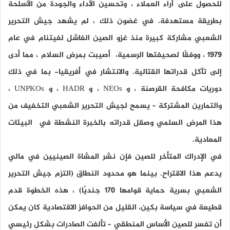
للحصول على أراء العملاء ، وتحسين الأداء والجودة من الأسلحة
بطريقة مستهدفة. في غضون ذلك ، لم يشهد جيش التحرير
الشعبي مشاركة كبيرة منذ غزو الصين الفاشل لفيتنام في عام
1979 ، ووفقًا لصحيفتها الرسمية، أصيبت بمرض السلام ، مما أدى
إلى تآكل قدراتها القتالية. والانتشار في أفريقيا- بما في ذلك
دوريات مكافحة القرصنة ، و NEOs ، و HADR ، و UNPKOs ،
والتمارين المشتركة – يسمح لجيش التحرير الشعبي التخفيف من
هذا المرض السلمي وصقل قدراته بالخبرة النشطة في البيئات
المعادية.
في الإدراك المتأخر للصين فإن نشر المشاة الصينيين في مالي
يدعم هذا الاقتراح. بينما هو محدود النطاق (التزم جيش التحرير
الشعبي بسرية حماية قوامها 170 جنديًا) ، هذه الخطوة قدم
قطيعة في سياسة بكين، القليل من الحوافز الاقتصادية كان يمكن
أن تفسر للصين الأساس المنطقي – تألفت الصادرات بشكل رئيسي