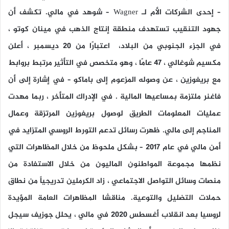
– إحدى الشركات الأم لـ Wagner – شوهد في مالي. تكشف أن
جهود التنقيب تستهدف منطقة إنتاج الذهب في مينان كوتو ،
في الجزء الجنوبي من البلاد، اعتبارًا من 20 ديسمبر ، أعلن
مكسيم شوغالي ، 47 عامًا ، وهو متخصص في التأثير مرتبط بروابط
مع بريغوزين ، عن وصوله المزعوم إلى باماكو – في إشارة إلى أن
فاغنر ملتزمة بمساعيها المالية . في الإدراك المتأخر ، ربما مهدت
عمليات المعلومات الطريق لوصول بريغوزين المرتزقة وعمال
المناجم إلى مالي. ظهرت رسائل تدعم التورط الروسي المتزايد في
أمن مالي في عام 2017 – بشكل ملحوظ من خلال المظاهرات التي
نظمها مجموعة المواطنون الماليون من خلال الاستفادة من
منصات وسائل التواصل الاجتماعي ، زاد الكرملين تدريجياً من نطاق
حملات التضليل والتوعية. مناقشا المظاهرات العامة المؤيدة
لروسيا بعد انقلاب أغسطس 2020 في مالي ، يحلل جوزيف سيجل