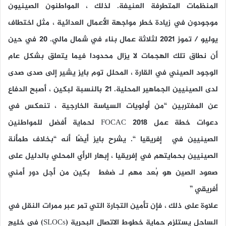
المنظمات المتطرفة العنيفة. لذلك ، المواطنون الصينيون
موجودون في زيادة خطر مواجهة الأعمال العدائية ، مثل اختطاف
يوليو / تموز 2021 لثلاثة عمال بناء في شمال مالي. 20 في حين
أن نطاق تلك الهجمات لا يزال محدودا فيما يتعلق بشكل عام
الوجود الصيني في القارة ، المحلل توم بايز يشير إلى صدى صدى
لدى الصينيين الجماهير المحلية. 21 بالنسبة لبكين ، أصبح الدفاع
عن المغتربين “من أولويات السياسة الخارجية ، تنعكس في
دعوات خطة عمل FOCAC 2018 لحماية أفضل للمواطنين
الصينيين في إفريقيا “. يشرح بايز أيضًا أنه “بخلاف طمأنة
الصينيين بحمايتهم في إفريقيا ، إبهار الرأي المحلي بالدليل على
صعود الصين هو بُعد مهم لـ ضغط بكين من أجل دور أمني
أفريقي ”
علاوة على ذلك ، فإن تأمين التجارة التي تمر عبر ممرات النقل في
الساحل يستلزم حماية خطوط الاتصال البحرية (SLOCs) في خليج