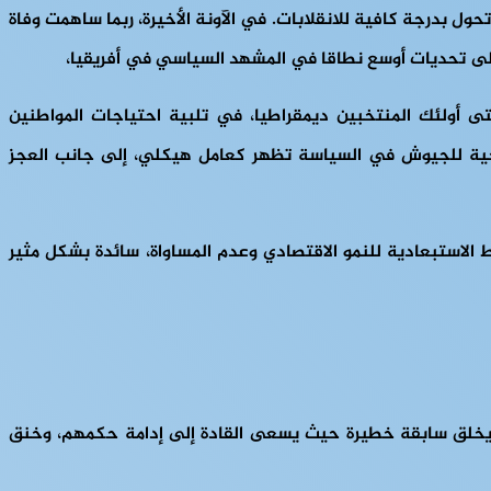
حول بدرجة كافية للانقلابات. في الآونة الأخيرة، ربما ساهمت وفاة
على تحديات أوسع نطاقا في المشهد السياسي في أفريقيا،
ى أولئك المنتخبين ديمقراطيا، في تلبية احتياجات المواطنين
ريخية للجيوش في السياسة تظهر كعامل هيكلي، إلى جانب العجز
الاستبعادية للنمو الاقتصادي وعدم المساواة، سائدة بشكل مثير
هو يخلق سابقة خطيرة حيث يسعى القادة إلى إدامة حكمهم، وخنق