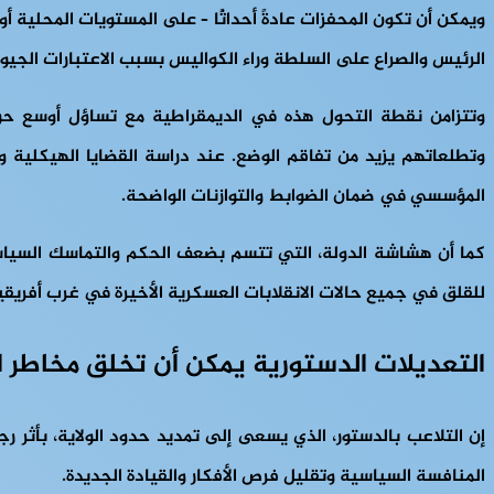
ويمكن أن تكون المحفزات عادةً أحداثًا – على المستويات المحلية أو
الرئيس والصراع على السلطة وراء الكواليس بسبب الاعتبارات الج
وتتزامن نقطة التحول هذه في الديمقراطية مع تساؤل أوسع حول 
وتطلعاتهم يزيد من تفاقم الوضع. عند دراسة القضايا الهيكلية
المؤسسي في ضمان الضوابط والتوازنات الواضحة.
كما أن هشاشة الدولة، التي تتسم بضعف الحكم والتماسك السياسي،
للقلق في جميع حالات الانقلابات العسكرية الأخيرة في غرب أفريق
التعديلات الدستورية يمكن أن تخلق مخاطر ا
إن التلاعب بالدستور، الذي يسعى إلى تمديد حدود الولاية، بأث
المنافسة السياسية وتقليل فرص الأفكار والقيادة الجديدة.