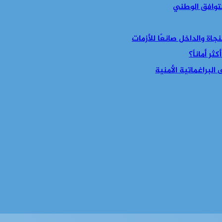
التوافق الوطني
جاة والداخل صانعًا للأزمات
ر أماناً؟
البراغماتية الأمنية