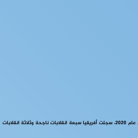
إن مواجهة المجالس العسكرية أصبحت تكتسب زخما واسعا في ربوع الدول الإفريقية بدلا من قتال الجهاديين ومواجهة العنف. ومنذ عام 2020، سجلت أفريقيا سبعة انقلابات ناجحة وثلاثة انقلابات