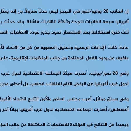
أفريقيا سبعة انقلابات ناجحة وثلاثة انقلابات فاشلة. وقد حدثت بع
ثلث فترة استقلالها بعد الاستعمار. تعود جذور عودة الانقلابات ال
عادة، كانت الإدانات الرسمية وتعليق العضوية من كل من الاتحاد ال
طفيف عن ردود الفعل المعتادة من جانب المنظمات الإقليمية، على 
وفي 28 تموز/يوليه، أصدرت هيئة الجماعة الاقتصادية لدول غر
لدول غرب أفريقيا عن الرفض التام للانقلاب فحسب، بل أعطى مدبري
أغسطس)، أصدرت الجماعة الاقتصادية لدول غرب أفريقيا بيانًا آخر ي
وبعيداً عن النتائج غير المؤكدة للاستجابات المختلفة من جانب المؤ