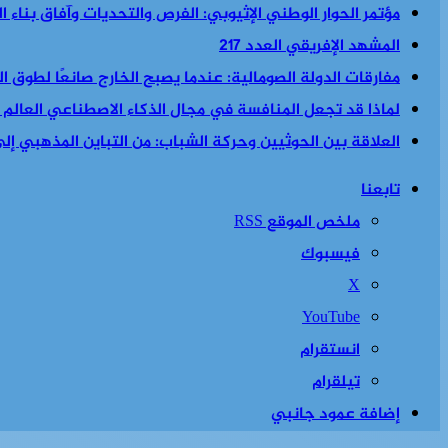
مؤتمر الحوار الوطني الإثيوبي: الفرص والتحديات وآفاق بناء 
المشهد الإفريقي العدد 217
مفارقات الدولة الصومالية: عندما يصبح الخارج صانعًا لطوق الن
لماذا قد تجعل المنافسة في مجال الذكاء الاصطناعي العالم أكث
العلاقة بين الحوثيين وحركة الشباب: من التباين المذهبي إلى 
تابعنا
ملخص الموقع RSS
فيسبوك
‫X
‫YouTube
انستقرام
تيلقرام
إضافة عمود جانبي