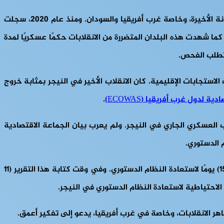
إن انقلاب 26 يوليو/تموز في النيجر ليس حدثاً معزولاً. بل إنه يمثل عودة جديدة للانقلابات العسكرية التي ابتليت بها أفريقيا في الآونة الأخيرة، وخاصة غرب أفريقيا والسودان. ومنذ عام 2020، سجلت
ما شهدت هذه البلدان المتضررة من الانقلابات حكمًا عسكريًا لمدة
تتطلب الفحص.
استجابات الإقليمية. كان الانقلاب الأخير في النيجر بمثابة خروج
ة لدول غرب أفريقيا (ECOWAS)
.
قلاب العسكري الجاري في النيجر. ولم يعرب بيان الجماعة الاقتصادية
 الدستوري.
وفي سياق مماثل، أعرب مجلس السلام والأمن التابع للاتحاد الأفريقي أيضًا عن رفضه للانقلاب وأعطى جدولاً زمنيًا مدته خمسة عشر (15) يومًا لاستعادة النظام الدستوري. وفي وقت كتابة هذا التقرير (11
الاحتياطية لاستعادة النظام الدستوري في النيجر.
اهر الانقلابات، وخاصة في غرب أفريقيا، يدعو إلى تفكير أعمق.