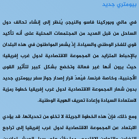
بيومتري جديد
في مالي وبوركينا فاسو والنيجر، يُنظر إلى إنشاء تحالف دول
الساحل من قبل العديد من المجتمعات المحلية على أنه تأكيد
قوي للفخر الوطني والسيادة. إذْ يشعر المواطنون في هذه البلدان
بالإحباط المتزايد من المجموعة الاقتصادية لدول غرب إفريقيا؛
حيث يرون أنها غير فعالة وتخضع بشكل كبير لتأثير القوى
الأجنبية، وخاصة فرنسا. فيُعدّ قرار إصدار جواز سفر بيومتري جديد
بدون شعار المجموعة الاقتصادية لدول غرب إفريقيا خطوة رمزية
لاستعادة السيادة وإعادة تعريف الهوية الوطنية.
ومع ذلك، فإنّ هذه الخطوة الجريئة لا تخلو من تحدياتها. قد يؤدي
الابتعاد عن المجموعة الاقتصادية لدول غرب إفريقيا إلى تراجع