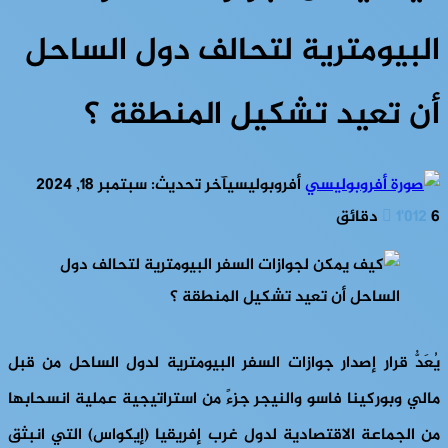
البيومترية لتحالف دول الساحل
أن تعيد تشكيل المنطقة ؟
أفروبوليسي
آخر تحديث: سبتمبر 18, 2024
6 دقائق
1٬012
يُعَدُّ قرار إصدار جوازات السفر البيومترية لدول الساحل من قبل
مالي وبوركينا فاسو والنيجر جزءً من استراتيجية عملية انسحابها
من الجماعة الاقتصادية لدول غرب إفريقيا (إيكواس) التي انبثق