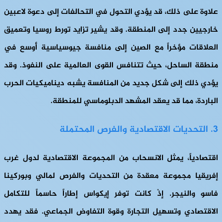
علاوة على ذلك، قد يؤدي التحول في التحالفات إلى دعوة لاعبين
خارجيين جدد إلى المنطقة. وقد يشير تزايد تورط روسيا وتعميق
العلاقات مؤخراً مع الصين إلى منافسة جيوسياسية أوسع في
منطقة الساحل، حيث تتنافس القوى العالمية على النفوذ. وقد
يؤدي ذلك إلى شكل جديد من المنافسة يشبه ديناميكيات الحرب
الباردة، مما قد يعقد المشهد الدبلوماسي للمنطقة.
3. التحديات الاقتصادية والفرص المحتملة
اقتصادياً، يمثل الانسحاب من المجموعة الاقتصادية لدول غرب
إفريقيا مجموعة معقدة من التحديات والفرص لمالي وبوركينا
فاسو والنيجر. إذْ كانت توفر إيكواس إطاراً حاسماً للتكامل
الاقتصادي وتسهيل التجارة وقوة التفاوض الجماعي. فقد يهدد