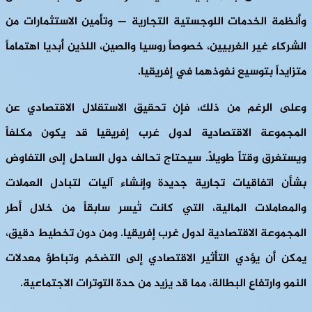
وأنظمة الخدمات اللوجستية التجارية — وتأمين الاستثمارات من
الشركاء غير الغربيين، خصوصاً روسيا والصين، اللذين أبديا اهتماماً
متزايداً بتوسيع نفوذهما في إفريقيا.
وعلى الرغم من ذلك، فإن تحقيق الاستقلال الاقتصادي عن
المجموعة الاقتصادية لدول غرب إفريقيا قد يكون مكلفاً
ويستغرق وقتاً طويلاً. سيحتاج تحالف دول الساحل إلى التفاوض
بشأن اتفاقيات تجارية جديدة وإنشاء آليات لتبادل العملات
والمعاملات المالية، التي كانت تُيسر سابقاً من خلال أطر
المجموعة الاقتصادية لدول غرب إفريقيا. ومن دون تخطيط دقيق،
يمكن أن يؤدي التأثير الاقتصادي إلى التضخم وتباطؤ معدلات
النمو وارتفاع البطالة، مما قد يزيد من حدة التوترات الاجتماعية.