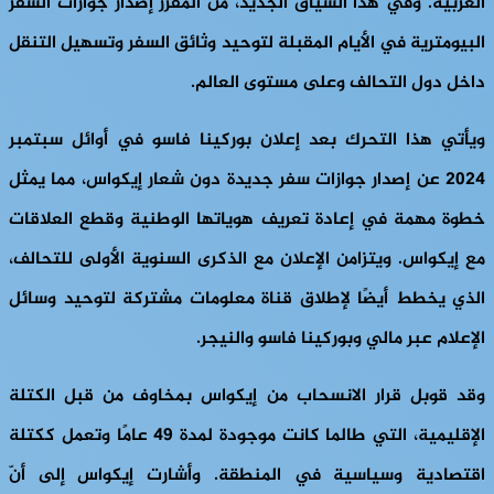
الغربية. وفي هذا السياق الجديد، من المقرر إصدار جوازات السفر
البيومترية في الأيام المقبلة لتوحيد وثائق السفر وتسهيل التنقل
داخل دول التحالف وعلى مستوى العالم.
ويأتي هذا التحرك بعد إعلان بوركينا فاسو في أوائل سبتمبر
2024 عن إصدار جوازات سفر جديدة دون شعار إيكواس، مما يمثل
خطوة مهمة في إعادة تعريف هوياتها الوطنية وقطع العلاقات
مع إيكواس. ويتزامن الإعلان مع الذكرى السنوية الأولى للتحالف،
الذي يخطط أيضًا لإطلاق قناة معلومات مشتركة لتوحيد وسائل
الإعلام عبر مالي وبوركينا فاسو والنيجر.
وقد قوبل قرار الانسحاب من إيكواس بمخاوف من قبل الكتلة
الإقليمية، التي طالما كانت موجودة لمدة 49 عامًا وتعمل ككتلة
اقتصادية وسياسية في المنطقة. وأشارت إيكواس إلى أنّ