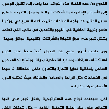
الخروج من هذه الكتلة هذه الفوائد، مما يؤدي إلى تقليل الوصول
إلى الأسواق الإقليمية والشبكات المالية وتمويل التنمية. فعلى
سبيل المثال، قد تواجه الصناعات مثل صناعة النسيج في بوركينا
فاسو وتربية الماشية في النيجر والتعدين في مالي، التي تعتمد
بشكل كبير على طرق التجارة والشراكات الإقليمية، عوائق جديدة.
ومن ناحية أخرى، يفتح هذا التحول أيضاً فرصاً لهذه الدول
لاستكشاف شراكات ونماذج اقتصادية بديلة. ويتمتع تحالف دول
الساحل بإمكانية تعزيز التجارة والتعاون داخل المنطقة، لا سيما
في القطاعات مثل الزراعة والمعادن والطاقة، حيث تمتلك الدول
الأعضاء قدرات تكاملية.
لكن، سيعتمد نجاح هذه الاستراتيجية بشكل كبير على قدرة
التحالف على بناء البنية التحتية اللازمة — مثل شبكات النقل