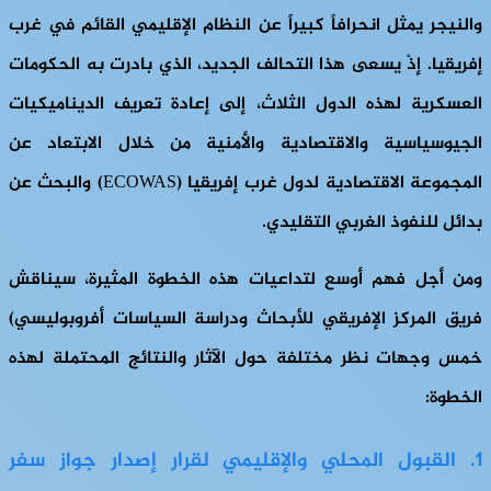
والنيجر يمثل انحرافاً كبيراً عن النظام الإقليمي القائم في غرب
إفريقيا. إذْ يسعى هذا التحالف الجديد، الذي بادرت به الحكومات
العسكرية لهذه الدول الثلاث، إلى إعادة تعريف الديناميكيات
الجيوسياسية والاقتصادية والأمنية من خلال الابتعاد عن
المجموعة الاقتصادية لدول غرب إفريقيا (ECOWAS) والبحث عن
بدائل للنفوذ الغربي التقليدي.
ومن أجل فهم أوسع لتداعيات هذه الخطوة المثيرة، سيناقش
فريق المركز الإفريقي للأبحاث ودراسة السياسات أفروبوليسي)
خمس وجهات نظر مختلفة حول الآثار والنتائج المحتملة لهذه
الخطوة:
1. القبول المحلي والإقليمي لقرار إصدار جواز سفر