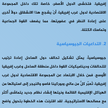
إفريقيا. فتخشى الدول الأصغر، خاصة تلك داخل المجموعة
الاقتصادية لدول غرب إفريقيا، أنْ يشجع هذا الانشقاق دولاً أخرى
على إعادة النظر في عضويتها، مما يضعف القوة الجماعية
وتماسك الكتلة.
2. التداعيات الجيوسياسية
جيوسياسياً، يمثل تشكيل تحالف دول الساحل إعادة ترتيب
للتحالفات وديناميكيات القوة داخل منطقة الساحل وغرب إفريقيا
الأوسع. فمن خلال الابتعاد عن المجموعة الاقتصادية لدول غرب
إفريقيا، تُعبِّر كلٌّ من مالي وبوركينا فاسو والنيجر إلى استيائها من
الهياكل الإقليمية القائمة ونيتها إنشاء نظام جديد يتماشى أكثر
مع مصالحها الاستراتيجية. لقد اقترنت هذه الخطوة بتحول واضح