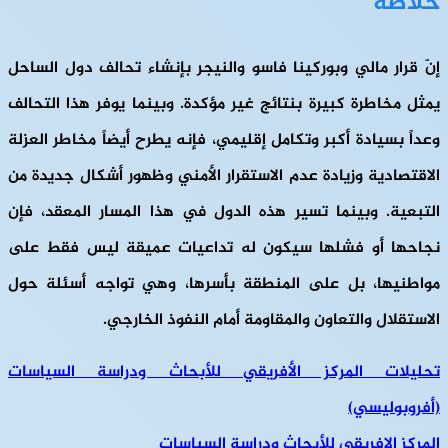
خلاصة
إنّ قرار مالي وبوركينا فاسو والنيجر بإنشاء تحالف دول الساحل
يمثل مخاطرة كبيرة بنتائج غير مؤكدة. وبينما يوفر هذا التحالف
وعداً بسيادة أكبر وتكامل إقليمي، فإنه يطرح أيضاً مخاطر العزلة
الاقتصادية وزيادة عدم الاستقرار الأمني وظهور أشكال جديدة من
التبعية. وبينما تسير هذه الدول في هذا المسار المعقد، فإن
نجاحها أو فشلها سيكون له تداعيات عميقة ليس فقط على
مواطنيها، بل على المنطقة بأسرها، وهي تواجه أسئلة حول
الاستقلال والتعاون والمقاومة أمام النفوذ الخارجي.
تحليلات المركز الأفريقي للأبحاث ودراسة السياسات
(أفروبوليسي)
المركز الإفريقي للأبحاث ودراسة السياسات