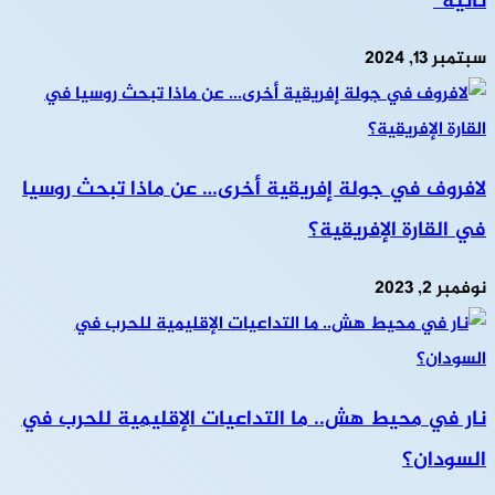
ثانية”
سبتمبر 13, 2024
لافروف في جولة إفريقية أخرى… عن ماذا تبحث روسيا
في القارة الإفريقية؟
نوفمبر 2, 2023
نار في محيط هش.. ما التداعيات الإقليمية للحرب في
السودان؟