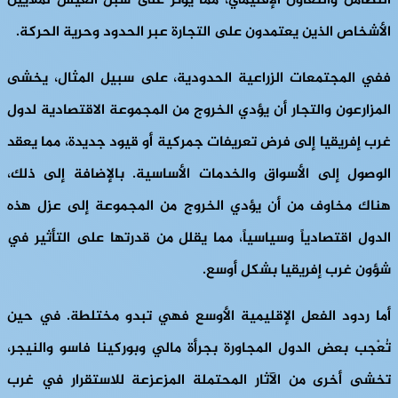
التضامن والتعاون الإقليمي، مما يؤثر على سبل العيش لملايين
الأشخاص الذين يعتمدون على التجارة عبر الحدود وحرية الحركة.
ففي المجتمعات الزراعية الحدودية، على سبيل المثال، يخشى
المزارعون والتجار أن يؤدي الخروج من المجموعة الاقتصادية لدول
غرب إفريقيا إلى فرض تعريفات جمركية أو قيود جديدة، مما يعقد
الوصول إلى الأسواق والخدمات الأساسية. بالإضافة إلى ذلك،
هناك مخاوف من أن يؤدي الخروج من المجموعة إلى عزل هذه
الدول اقتصادياً وسياسياً، مما يقلل من قدرتها على التأثير في
شؤون غرب إفريقيا بشكل أوسع.
أما ردود الفعل الإقليمية الأوسع فهي تبدو مختلطة. في حين
تُعْجب بعض الدول المجاورة بجرأة مالي وبوركينا فاسو والنيجر،
تخشى أخرى من الآثار المحتملة المزعزعة للاستقرار في غرب