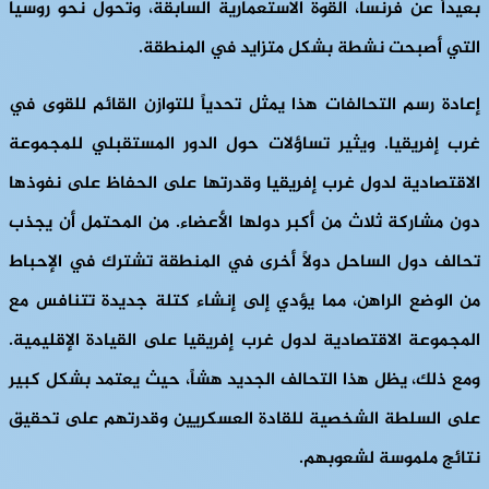
بعيداً عن فرنسا، القوة الاستعمارية السابقة، وتحول نحو روسيا
التي أصبحت نشطة بشكل متزايد في المنطقة.
إعادة رسم التحالفات هذا يمثل تحدياً للتوازن القائم للقوى في
غرب إفريقيا. ويثير تساؤلات حول الدور المستقبلي للمجموعة
الاقتصادية لدول غرب إفريقيا وقدرتها على الحفاظ على نفوذها
دون مشاركة ثلاث من أكبر دولها الأعضاء. من المحتمل أن يجذب
تحالف دول الساحل دولاً أخرى في المنطقة تشترك في الإحباط
من الوضع الراهن، مما يؤدي إلى إنشاء كتلة جديدة تتنافس مع
المجموعة الاقتصادية لدول غرب إفريقيا على القيادة الإقليمية.
ومع ذلك، يظل هذا التحالف الجديد هشاً، حيث يعتمد بشكل كبير
على السلطة الشخصية للقادة العسكريين وقدرتهم على تحقيق
نتائج ملموسة لشعوبهم.