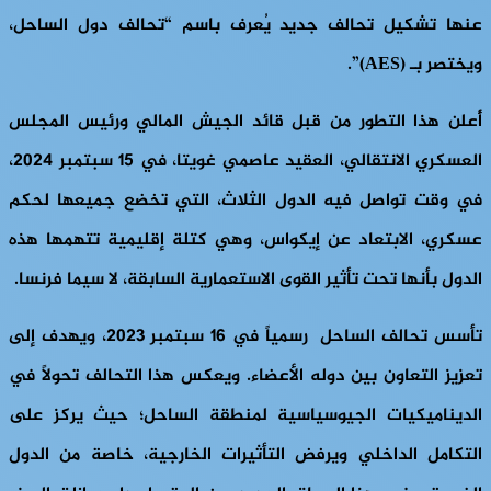
عنها تشكيل تحالف جديد يُعرف باسم
“تحالف دول الساحل،
ويختصر بـ (AES)”.
أُعلن هذا التطور من قبل قائد الجيش المالي ورئيس المجلس
العسكري الانتقالي، العقيد عاصمي غويتا، في 15 سبتمبر 2024،
في وقت تواصل فيه الدول الثلاث، التي تخضع جميعها لحكم
عسكري، الابتعاد عن إيكواس، وهي كتلة إقليمية تتهمها هذه
الدول بأنها تحت تأثير القوى الاستعمارية السابقة، لا سيما فرنسا.
تأسس تحالف الساحل رسمياً في 16 سبتمبر 2023، ويهدف إلى
تعزيز التعاون بين دوله الأعضاء. ويعكس هذا التحالف تحولاً في
الديناميكيات الجيوسياسية لمنطقة الساحل؛ حيث يركز على
التكامل الداخلي ويرفض التأثيرات الخارجية، خاصة من الدول