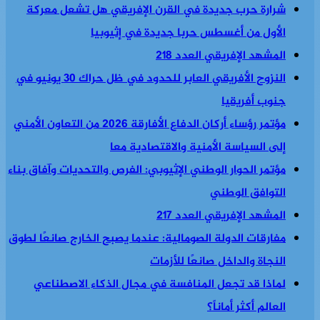
شرارة حرب جديدة في القرن الإفريقي هل تشعل معركة
الأول من أغسطس حربا جديدة في إثيوبيا
المشهد الإفريقي العدد 218
النزوح الأفريقي العابر للحدود في ظل حراك 30 يونيو في
جنوب أفريقيا
مؤتمر رؤساء أركان الدفاع الأفارقة 2026 من التعاون الأمني
إلى السياسة الأمنية والاقتصادية معا
مؤتمر الحوار الوطني الإثيوبي: الفرص والتحديات وآفاق بناء
التوافق الوطني
المشهد الإفريقي العدد 217
مفارقات الدولة الصومالية: عندما يصبح الخارج صانعًا لطوق
النجاة والداخل صانعًا للأزمات
لماذا قد تجعل المنافسة في مجال الذكاء الاصطناعي
العالم أكثر أماناً؟