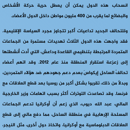
انسحاب هذه الدول يمكن أن يعطل حرية حركة الأشخاص
والبضائع لما يقرب من 400 مليون مواطن داخل الدول الأعضاء.
وللتحالف الجديد تداعيات أكبر تتجاوز مجرد السياسة الإقليمية.
فقد واجهت هذه الدول الثلاث تهديدات مستمرة من الجماعات
المتمردة المرتبطة بتنظيمي القاعدة وداعش، التي أدت أنشطتها
إلى زعزعة استقرار المنطقة منذ عام 2012. وقد اتهم أعضاء
تحالفُ الساحلِ إيكواسَ بعدم دعم جهودهم ضد هؤلاء المتمردين،
وبدلاً من ذلك، تقربوا بشكل أكبر من روسيا بعد قطع العلاقات مع
فرنسا. وقد تصاعدت التوترات أكثر بسبب اتهامات وزير الخارجية
المالي، عبد الله ديوب، الذي زعم أن أوكرانيا تدعم الجماعات
المسلحة الإرهابية في منطقة الساحل، مما دفع مالي إلى قطع
العلاقات الدبلوماسية مع أوكرانيا، واتخاذ دول أخرى، مثل النيجر،