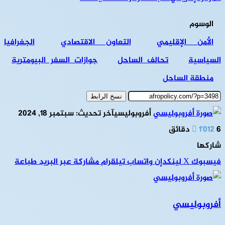
الوسوم
الأمن الإقليمي
التعاون الاقتصادي
الجغرافيا
السياسية
تحالف الساحل
جوازات السفر البيومترية
منطقة الساحل
نسخ الرابط
أفروبوليسي
آخر تحديث: سبتمبر 18, 2024
6 دقائق
1٬012
شاركها
فيسبوك
‫X
لينكدإن
واتساب
تيلقرام
مشاركة عبر البريد
طباعة
أفروبوليسي