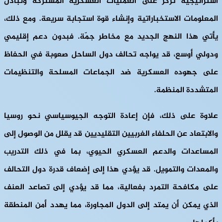
استراتيجية تركز على العمليات العسكرية المشتركة وتبادل
المعلومات الاستخباراتية وإنشاء قوة استجابة سريعة. ومع ذلك،
يأتي هذا النهج الجديد مع مخاطر جمّة. فبدون دعم إقليمي
ودولي أوسع، قد يواجه تحالف دول الساحل صعوبة في الحفاظ
على جهوده العسكرية ضد الجماعات المسلحة والتنظيمات
المتشددة المنظمة.
علاوة على ذلك، فإن إعادة التوجه الجيوسياسي نحو روسيا
والابتعاد عن الحلفاء الغربيين التقليديين قد يقلل من الوصول إلى
المساعدات والدعم العسكري الحيوي، بما في ذلك التدريب
والمعدات والتمويل. قد يؤدي هذا إلى إضعاف قدرة دول التحالف
على مكافحة التمرد بفعالية، مما قد يؤدي إلى تصاعد العنف
الذي يمكن أن يمتد إلى الدول المجاورة، مما يهدد أمن المنطقة