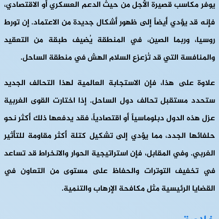
يوفر مكاسب قصيرة الأجل من حيث الدعم العسكري أو الاقتصادي،
فإنه قد يؤدي أيضاً إلى ظهور أشكال جديدة من الاعتماد. إن تورط
روسيا، وربما الصين، في المنطقة يُضيف طبقة من التعقيد
والمنافسة التي قد تُزعزع السلام الهش في منطقة الساحل.
علاوة على هذا، فإن الاستجابة العالمية لهذا التحالف الجديد
ستحدد مستقبل تحالف دول الساحل. إذا اختارت القوى الغربية
عزل هذه الدول دبلوماسياً أو اقتصادياً، فقد يدفعها ذلك أكثر نحو
حلفائها الجدد، مما يؤدي إلى تشكيل كتلة أكثر مقاومة للتأثير
الغربي. وفي المقابل، فإن استراتيجية الحوار والانخراط قد تساعد
في تخفيف التوترات والحفاظ على مستوى من التعاون في
القضايا الرئيسية مثل مكافحة الإرهاب والتنمية.