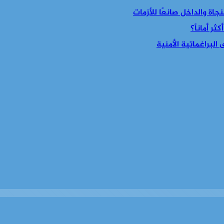
جاة والداخل صانعًا للأزمات
ر أماناً؟
البراغماتية الأمنية