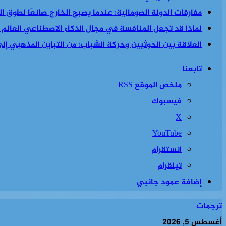
مفارقات الدولة الصومالية: عندما يصبح الخارج صانعًا لطوق الن
لماذا قد تجعل المنافسة في مجال الذكاء الاصطناعي العالم أكث
العلاقة بين الحوثيين وحركة الشباب: من التباين المذهبي إلى 
تابعنا
ملخص الموقع RSS
فيسبوك
‫X
‫YouTube
انستقرام
تيلقرام
إضافة عمود جانبي
ترجمات
أغسطس 5, 2026