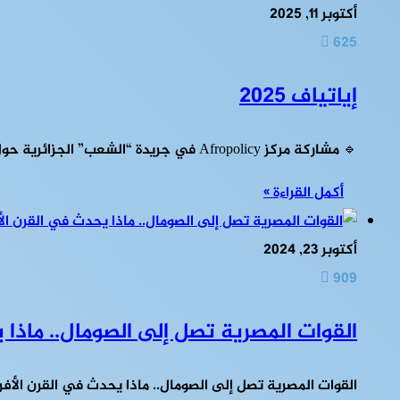
أكتوبر 11, 2025
625
إياتياف 2025
🔹 مشاركة مركز Afropolicy في جريدة “الشعب” الجزائرية حول معرض “إياتف 2025” في إطار اهتمام المركز الإفريقي للأبحاث ودراسة السياسات…
أكمل القراءة »
أكتوبر 23, 2024
909
القوات المصرية تصل إلى الصومال.. ماذا
القوات المصرية تصل إلى الصومال.. ماذا يحدث في القرن الأف