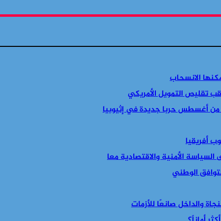
مكنها الانسحاب
قب تقليص التمويل الأمريكي
 من أغسطس حربا جديدة في إثيوبيا
التوافق الوطني
جاة والداخل صانعًا للأزمات
ر أماناً؟