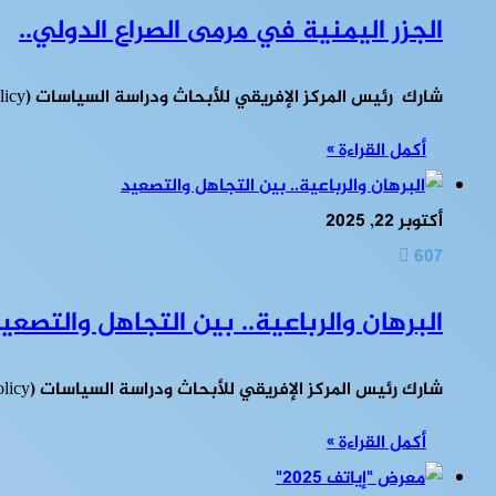
الجزر اليمنية في مرمى الصراع الدولي..
شارك رئيس المركز الإفريقي للأبحاث ودراسة السياسات (Afropolicy) دكتور محمد صالح عمر، في حلقة خاصة بثّتها إحدى القنوات الفضائية، تناولت…
أكمل القراءة »
أكتوبر 22, 2025
607
البرهان والرباعية.. بين التجاهل والتصعي
شارك رئيس المركز الإفريقي للأبحاث ودراسة السياسات (Afropolicy) الدكتور محمد صالح عمر في تغطية خاصة بثّتها قناة طيبة الفضائية بعنوان…
أكمل القراءة »