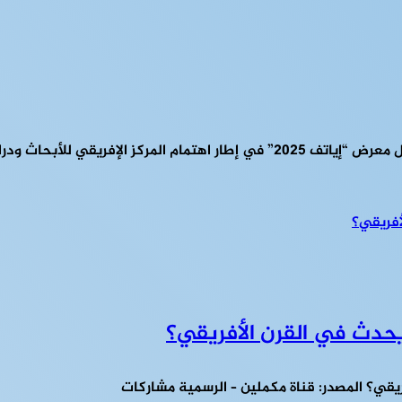
 يحدث في القرن الأفريقي؟
ريقي؟ المصدر: قناة مكملين – الرسمية مشاركات