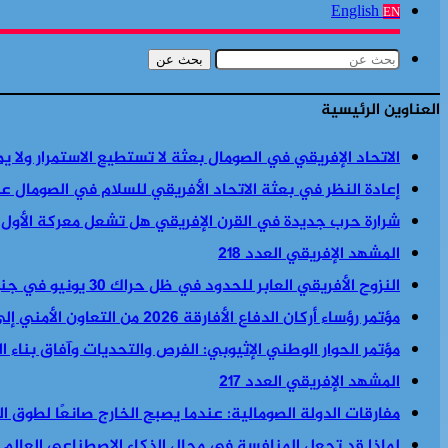
English
EN
بحث عن
العناوين الرئيسية
الاتحاد الإفريقي في الصومال بعثة لا تستطيع الاستمرار ولا ي
إعادة النظر في بعثة الاتحاد الأفريقي للسلام في الصومال ع
شرارة حرب جديدة في القرن الإفريقي هل تشعل معركة الأول
المشهد الإفريقي العدد 218
النزوح الأفريقي العابر للحدود في ظل حراك 30 يونيو في جنوب أفريقيا
مؤتمر رؤساء أركان الدفاع الأفارقة 2026 من التعاون الأمني إلى السياسة الأمنية والاقتصادية معا
مؤتمر الحوار الوطني الإثيوبي: الفرص والتحديات وآفاق بناء 
المشهد الإفريقي العدد 217
مفارقات الدولة الصومالية: عندما يصبح الخارج صانعًا لطوق الن
لماذا قد تجعل المنافسة في مجال الذكاء الاصطناعي العالم أكث