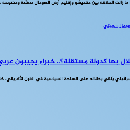
ا ما زالت العلاقة بين مقديشو وإقليم أرض الصومال معقّدة ومفتوحة
ال بها كدولة مستقلة؟.. خبراء يجيبون عربي21
الإسرائيلي يُلقي بظلاله على الساحة السياسية في القرن الأفريقي، خ