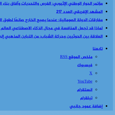
مؤتمر الحوار الوطني الإثيوبي: الفرص والتحديات وآفاق بناء 
المشهد الإفريقي العدد 217
مفارقات الدولة الصومالية: عندما يصبح الخارج صانعًا لطوق الن
لماذا قد تجعل المنافسة في مجال الذكاء الاصطناعي العالم أكث
العلاقة بين الحوثيين وحركة الشباب: من التباين المذهبي إلى 
تابعنا
ملخص الموقع RSS
فيسبوك
‫X
‫YouTube
انستقرام
تيلقرام
إضافة عمود جانبي