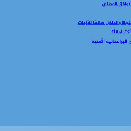
التوافق الوطني
جاة والداخل صانعًا للأزمات
ر أماناً؟
البراغماتية الأمنية