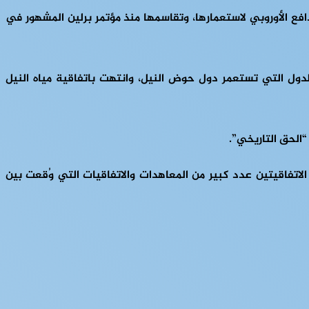
دافع الأوروبي لاستعمارها، وتقاسمها منذ مؤتمر برلين المشهور في
اتسعت لتشمل الدول التي تستعمر دول حوض النيل، وانتهت باتفاقية مياه النيل
لاتفاقيتين عدد كبير من المعاهدات والاتفاقيات التي وُقعت بين