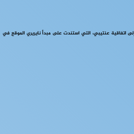
ى اتفاقية عنتيبي، التي استندت على مبدأ نايريري الموقع في