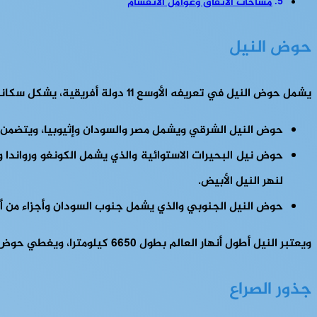
مساحات الاتفاق وعوامل الانقسام
حوض النيل
يشمل حوض النيل في تعريفه الأوسع 11 دولة أفريقية، يشكل سكانها ما نسبته 40% من إجمالي سكان القارة السمراء، ويتشكل الحوض من 3 أحواض رئيسية:
حوض النيل الشرقي ويشمل مصر والسودان وإثيوبيا، ويتضمن الن
حوض نيل البحيرات الاستوائية والذي يشمل الكونغو ورواندا و
لنهر النيل الأبيض.
حوض النيل الجنوبي والذي يشمل جنوب السودان وأجزاء من أوغ
ويعتبر النيل أطول أنهار العالم بطول 6650 كيلومترا، ويغطي حوض النيل مساحة قدرها 3.4 ملايين كيلومترا مربعا ويتميز النيل وروافده بالجريان من الجنوب إلى الشمال.
جذور الصراع