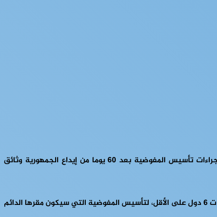
، وسيتم البدء بإجراءات تأسيس المفوضية بعد 60 يوما من إيداع الجمهورية وثائق
وكانت 5 دول قد وقعت على الاتفاقية، وهي إثيوبيا ورواندا وتنزانيا وأوغندا وبوروندي، ويشترط الجزء الثالث من الاتفاقية تصديق برلمانات 6 دول على الأقل، لتأسيس المفوضية التي سيكون مقرها الدائم