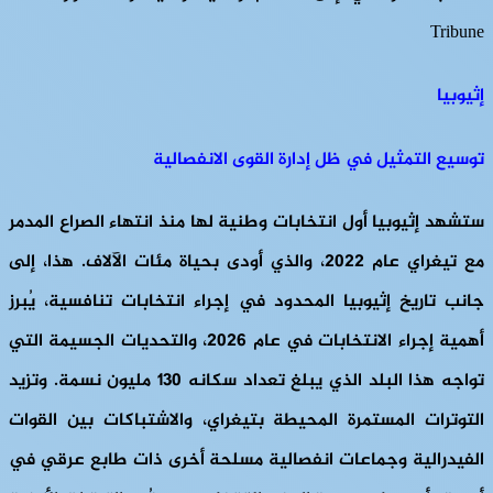
Tribune
إثيوبيا
توسيع التمثيل في ظل إدارة القوى الانفصالية
ستشهد إثيوبيا أول انتخابات وطنية لها منذ انتهاء الصراع المدمر
مع تيغراي عام 2022، والذي أودى بحياة مئات الآلاف. هذا، إلى
جانب تاريخ إثيوبيا المحدود في إجراء انتخابات تنافسية، يُبرز
أهمية إجراء الانتخابات في عام 2026، والتحديات الجسيمة التي
تواجه هذا البلد الذي يبلغ تعداد سكانه 130 مليون نسمة. وتزيد
التوترات المستمرة المحيطة بتيغراي، والاشتباكات بين القوات
الفيدرالية وجماعات انفصالية مسلحة أخرى ذات طابع عرقي في