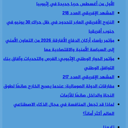
الأول من أغسطس حربا جديدة في إثيوبيا
المشهد الإفريقي العدد 218
النزوح الأفريقي العابر للحدود في ظل حراك 30 يونيو في
جنوب أفريقيا
مؤتمر رؤساء أركان الدفاع الأفارقة 2026 من التعاون الأمني
إلى السياسة الأمنية والاقتصادية معا
مؤتمر الحوار الوطني الإثيوبي: الفرص والتحديات وآفاق بناء
التوافق الوطني
المشهد الإفريقي العدد 217
مفارقات الدولة الصومالية: عندما يصبح الخارج صانعًا لطوق
النجاة والداخل صانعًا للأزمات
لماذا قد تجعل المنافسة في مجال الذكاء الاصطناعي
العالم أكثر أماناً؟
تابعنا