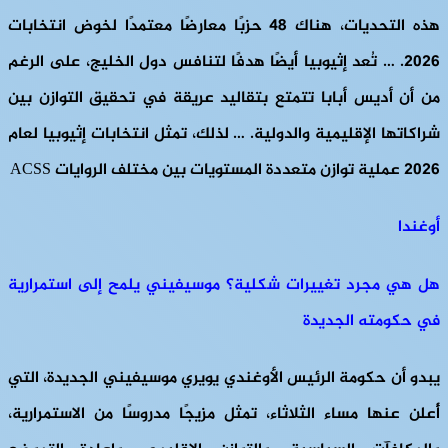
هذه التحديات، هناك 48 حزبًا معارضًا معتمدًا لخوض انتخابات
2026. … تُعد إثيوبيا أيضًا هدفًا لتنافس دول الخليج، على الرغم
من أن أديس أبابا تتمتع بتقاليد عريقة في تحقيق التوازن بين
شراكاتها الإقليمية والدولية. … لذلك، تمثل انتخابات إثيوبيا لعام
2026 عملية توازن متعددة المستويات بين مختلف الروايات ACSS
أوغندا
هل هي مجرد تغييرات شكلية؟ موسيفيني يلمح إلى استمرارية
في حكومته الجديدة
يبدو أن حكومة الرئيس الأوغندي يويري موسيفيني الجديدة، التي
أُعلن عنها مساء الثلاثاء، تمثل مزيجًا مدروسًا من الاستمرارية،