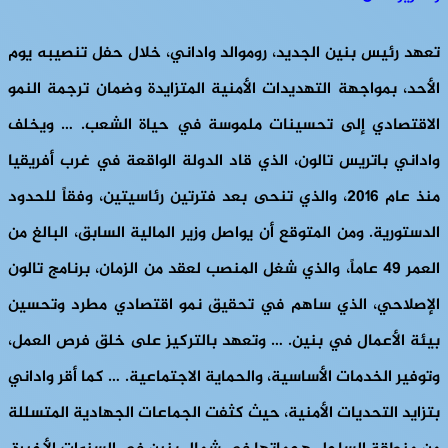
تعهد رئيس بنين الجديد، روموالد واداني، خلال حفل تنصيبه يوم
الأحد، بمواجهة التهديدات الأمنية المتزايدة وضمان ترجمة النمو
الاقتصادي إلى تحسينات ملموسة في حياة الشعب. … ويخلف
واداني باتريس تالون، الذي قاد الدولة الواقعة في غرب أفريقيا
منذ عام 2016، والذي تنحى بعد فترتين رئاسيتين، وفقاً للحدود
الدستورية. ومن المتوقع أن يواصل وزير المالية السابق، البالغ من
العمر 49 عاماً، والذي شغل المنصب لعقد من الزمان، برنامج تالون
الإصلاحي، الذي ساهم في تحقيق نمو اقتصادي مطرد وتحسين
بيئة الأعمال في بنين. … وتعهد بالتركيز على خلق فرص العمل،
وتوفير الخدمات الأساسية، والحماية الاجتماعية. … كما أقر واداني
بتزايد التحديات الأمنية، حيث كثفت الجماعات الجهادية المتسللة