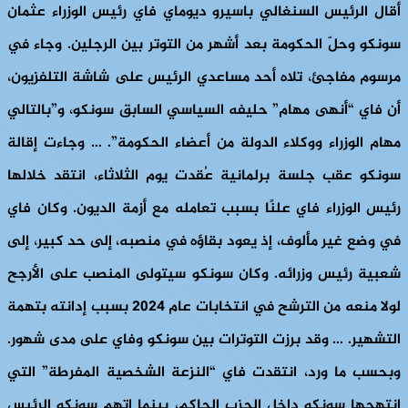
أقال الرئيس السنغالي باسيرو ديوماي فاي رئيس الوزراء عثمان
سونكو وحلّ الحكومة بعد أشهر من التوتر بين الرجلين. وجاء في
مرسوم مفاجئ، تلاه أحد مساعدي الرئيس على شاشة التلفزيون،
أن فاي “أنهى مهام” حليفه السياسي السابق سونكو، و”بالتالي
مهام الوزراء ووكلاء الدولة من أعضاء الحكومة”. … وجاءت إقالة
سونكو عقب جلسة برلمانية عُقدت يوم الثلاثاء، انتقد خلالها
رئيس الوزراء فاي علنًا بسبب تعامله مع أزمة الديون. وكان فاي
في وضع غير مألوف، إذ يعود بقاؤه في منصبه، إلى حد كبير، إلى
شعبية رئيس وزرائه. وكان سونكو سيتولى المنصب على الأرجح
لولا منعه من الترشح في انتخابات عام 2024 بسبب إدانته بتهمة
التشهير. … وقد برزت التوترات بين سونكو وفاي على مدى شهور.
وبحسب ما ورد، انتقدت فاي “النزعة الشخصية المفرطة” التي
انتهجها سونكو داخل الحزب الحاكم، بينما اتهم سونكو الرئيس