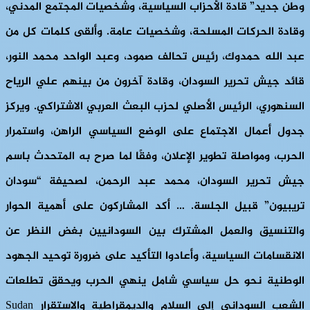
وطن جديد” قادة الأحزاب السياسية، وشخصيات المجتمع المدني،
وقادة الحركات المسلحة، وشخصيات عامة. وألقى كلمات كل من
عبد الله حمدوك، رئيس تحالف صمود، وعبد الواحد محمد النور،
قائد جيش تحرير السودان، وقادة آخرون من بينهم علي الرياح
السنهوري، الرئيس الأصلي لحزب البعث العربي الاشتراكي. ويركز
جدول أعمال الاجتماع على الوضع السياسي الراهن، واستمرار
الحرب، ومواصلة تطوير الإعلان، وفقًا لما صرح به المتحدث باسم
جيش تحرير السودان، محمد عبد الرحمن، لصحيفة “سودان
تريبيون” قبيل الجلسة. … أكد المشاركون على أهمية الحوار
والتنسيق والعمل المشترك بين السودانيين بغض النظر عن
الانقسامات السياسية، وأعادوا التأكيد على ضرورة توحيد الجهود
الوطنية نحو حل سياسي شامل ينهي الحرب ويحقق تطلعات
الشعب السوداني إلى السلام والديمقراطية والاستقرار Sudan