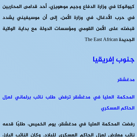
كيوانوكا في وزارة الدفاع وجيم موهويزي، أحد قدامى المحاربين
في حرب الأدغال، في وزارة الأمن، إلى أن موسيفيني يشدد
قبضته على الأمن القومي ومؤسسات الدولة مع بداية الولاية
الجديدة The East African
جنوب إفريقيا
مدغشقر
المحكمة العليا في مدغشقر ترفض طلب نائب برلماني لعزل
الحاكم العسكري
رفضت المحكمة العليا في مدغشقر، يوم الخميس، طلبًا قدمه
نائب معارض لعزل الحاكم العسكري للبلاد. وكان النائب البارز،