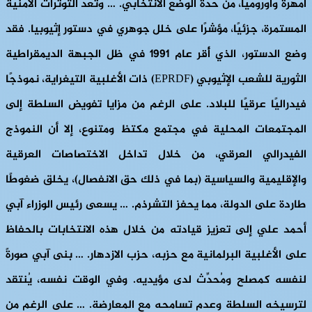
أمهرة وأوروميا، من حدة الوضع الانتخابي. … وتُعد التوترات الأمنية
المستمرة، جزئيًا، مؤشرًا على خلل جوهري في دستور إثيوبيا. فقد
وضع الدستور، الذي أُقر عام 1991 في ظل الجبهة الديمقراطية
الثورية للشعب الإثيوبي (EPRDF) ذات الأغلبية التيغراية، نموذجًا
فيدراليًا عرقيًا للبلاد. على الرغم من مزايا تفويض السلطة إلى
المجتمعات المحلية في مجتمع مكتظ ومتنوع، إلا أن النموذج
الفيدرالي العرقي، من خلال تداخل الاختصاصات العرقية
والإقليمية والسياسية (بما في ذلك حق الانفصال)، يخلق ضغوطًا
طاردة على الدولة، مما يحفز التشرذم. … يسعى رئيس الوزراء آبي
أحمد علي إلى تعزيز قيادته من خلال هذه الانتخابات بالحفاظ
على الأغلبية البرلمانية مع حزبه، حزب الازدهار. … بنى آبي صورةً
لنفسه كمصلح ومُحدِّث لدى مؤيديه. وفي الوقت نفسه، يُنتقد
لترسيخه السلطة وعدم تسامحه مع المعارضة. … على الرغم من