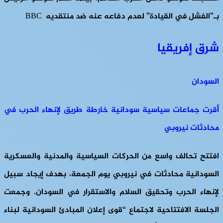
بـ”الفشل في القيادة” لعدم دفاعه عنه ضد منتقديه BBC
شرق إفريقيا
السودان
أقرت جماعات سياسية سودانية خارطة طريق لإنهاء الحرب في
محادثات نيروبي
افتتح تحالف واسع من الحركات السياسية والمدنية والعسكرية
السودانية محادثات في نيروبي يوم الجمعة، بهدف إيجاد سبيل
لإنهاء الحرب وتحقيق السلام والاستقرار في السودان. وجمعت
الجلسة الافتتاحية لاجتماع “قوى إعلان المبادئ السودانية لبناء