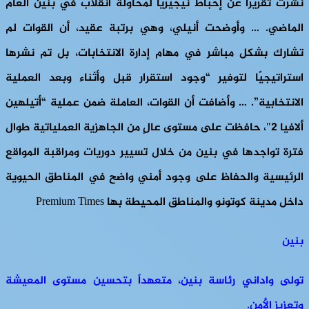
نشرت تقريرًا عن إحباط نيجيريا لمحاولة انقلاب في بنين العام
الماضي. … وأوضحت أنيلي، وهي برتبة عقيد، أن القوات لم
تشارك بشكل مباشر في مهام إدارة الانتخابات، بل تم نشرها
استراتيجيًا لتوفير “وجود استقرار قبل وأثناء وبعد العملية
الانتخابية”. … وأضافت أن القوات، العاملة ضمن عملية “أتيلهين
ألافيا 2″، حافظت على مستوى عالٍ من الجاهزية العملياتية طوال
فترة تواجدها في بنين من خلال تسيير دوريات ومراقبة المواقع
الرئيسية والحفاظ على وجود أمني واضح في المناطق الحيوية
داخل مدينة كوتونو والمناطق المحيطة بها Premium Times
بنين
تولى واداني رئاسة بنين، متعهداً بتحسين مستوى المعيشة
وتعزيز الأمن.