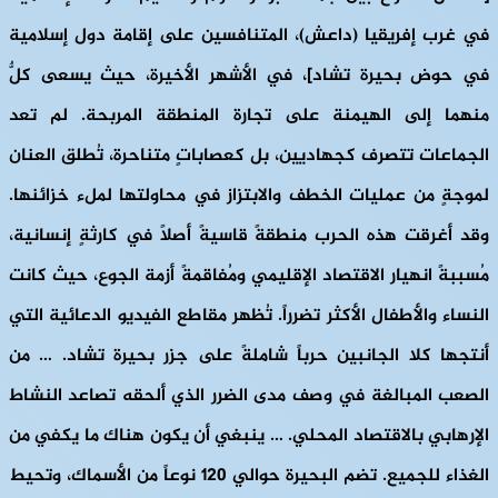
في غرب إفريقيا (داعش)، المتنافسين على إقامة دول إسلامية
في حوض بحيرة تشاد]، في الأشهر الأخيرة، حيث يسعى كلٌّ
منهما إلى الهيمنة على تجارة المنطقة المربحة. لم تعد
الجماعات تتصرف كجهاديين، بل كعصاباتٍ متناحرة، تُطلق العنان
لموجةٍ من عمليات الخطف والابتزاز في محاولتها لملء خزائنها.
وقد أغرقت هذه الحرب منطقةً قاسيةً أصلاً في كارثةٍ إنسانية،
مُسببةً انهيار الاقتصاد الإقليمي ومُفاقمةً أزمة الجوع، حيث كانت
النساء والأطفال الأكثر تضرراً. تُظهر مقاطع الفيديو الدعائية التي
أنتجها كلا الجانبين حرباً شاملةً على جزر بحيرة تشاد. … من
الصعب المبالغة في وصف مدى الضرر الذي ألحقه تصاعد النشاط
الإرهابي بالاقتصاد المحلي. … ينبغي أن يكون هناك ما يكفي من
الغذاء للجميع. تضم البحيرة حوالي 120 نوعاً من الأسماك، وتحيط