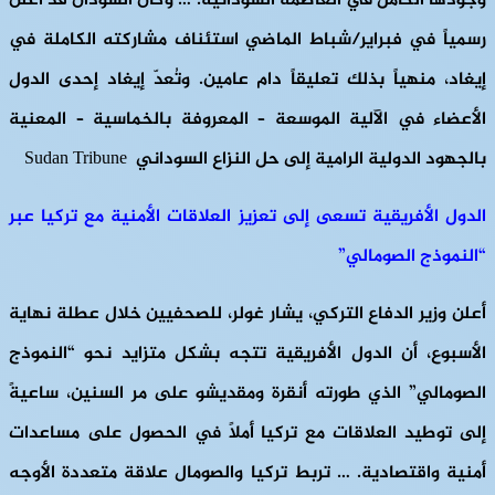
وجودها الكامل في العاصمة السودانية. … وكان السودان قد أعلن
رسمياً في فبراير/شباط الماضي استئناف مشاركته الكاملة في
إيغاد، منهياً بذلك تعليقاً دام عامين. وتُعدّ إيغاد إحدى الدول
الأعضاء في الآلية الموسعة – المعروفة بالخماسية – المعنية
بالجهود الدولية الرامية إلى حل النزاع السوداني Sudan Tribune
الدول الأفريقية تسعى إلى تعزيز العلاقات الأمنية مع تركيا عبر
“النموذج الصومالي”
أعلن وزير الدفاع التركي، يشار غولر، للصحفيين خلال عطلة نهاية
الأسبوع، أن الدول الأفريقية تتجه بشكل متزايد نحو “النموذج
الصومالي” الذي طورته أنقرة ومقديشو على مر السنين، ساعيةً
إلى توطيد العلاقات مع تركيا أملاً في الحصول على مساعدات
أمنية واقتصادية. … تربط تركيا والصومال علاقة متعددة الأوجه