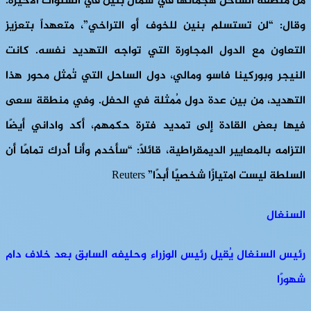
من منطقة الساحل هجماتها في شمال بنين في السنوات الأخيرة.
وقال: “لن تستسلم بنين للخوف أو التراخي”، متعهداً بتعزيز
التعاون مع الدول المجاورة التي تواجه التهديد نفسه. كانت
النيجر وبوركينا فاسو ومالي، دول الساحل التي تُمثل محور هذا
التهديد، من بين عدة دول مُمثلة في الحفل. وفي منطقة سعى
فيها بعض القادة إلى تمديد فترة حكمهم، أكد واداني أيضًا
التزامه بالمعايير الديمقراطية، قائلاً: “سأخدم وأنا أُدرك تمامًا أن
السلطة ليست امتيازًا شخصيًا أبدًا” Reuters
السنغال
رئيس السنغال يُقيل رئيس الوزراء وحليفه السابق بعد خلاف دام
شهورًا