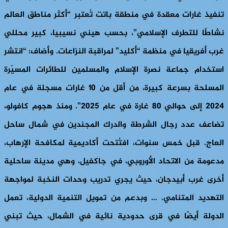
تنفيذ غارات معقدة في منطقة باتت تُعتبر “أكثر مناطق العالم
نشاطًا للتطرف الإسلامي”، بحسب هيني نسيبيا، كبير محللي
غرب أفريقيا في منظمة “أكليد” لمراقبة النزاعات. وأضاف: “انتشر
استخدام جماعة نصرة الإسلام والمسلمين للطائرات المسيّرة
المسلحة بسرعة كبيرة، من أقل من 10 غارات مسجلة في عام
2024 إلى حوالي 80 غارة في عام 2025”. ومنذ هجوم كافولو،
تضاعف عدد رجال الشرطة والدرك المجندين في شمال ساحل
العاج. قبل خمس سنوات، افتُتحت أكاديمية لمكافحة الإرهاب،
مدعومة من الاتحاد الأوروبي، في جاكفيل، وهي مدينة ساحلية
أخرى غرب أبيدجان، حيث يجري تدريب وحدات النخبة لمواجهة
التهديد المتنامي. … وبدعم من تمويل التنمية الدولية، تعمل
الدولة أيضًا في قرى حدودية نائية في الشمال، حيث تبني