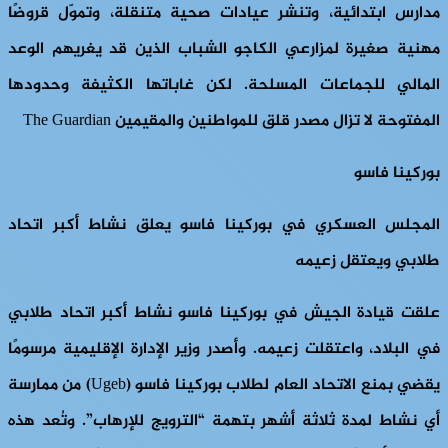
مدارس ابتدائية، وتنشر عيادات صحية متنقلة، وتموّل قروضًا
مهنية صغيرة لمزارعي الكاجو الشباب الذين قد يغريهم الوعد
المالي للجماعات المسلحة. لكن غاباتها الكثيفة وحدودها
المفتوحة لا تزال مصدر قلق للمواطنين والمقيمين The Guardian
بوركينا فاسو
المجلس العسكري في بوركينا فاسو يعلق نشاط أكبر اتحاد
طلابي ويعتقل زعيمه
علقت قيادة الجيش في بوركينا فاسو نشاط أكبر اتحاد طلابي
في البلاد، واعتقلت زعيمه. وأصدر وزير الإدارة الإقليمية مرسومًا
يقضي بمنع الاتحاد العام لطلاب بوركينا فاسو (Ugeb) من ممارسة
أي نشاط لمدة ثلاثة أشهر بتهمة “الترويج للإرهاب”. وتُعد هذه