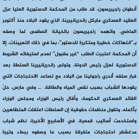
أنطوان راجيريسون، قد طلب من المحكمة الدستورية العليا عزل
العقيد العسكري مايكل راندريانيرينا، الذي يقود البلاد منذ أكتوبر
الماضي. واتهمه راجيريسون بالخيانة العظمى لما وصفه
بـ”انتهاكات خطيرة ومتكررة للدستور”، بما في ذلك التعيينات. إلا
أن المحكمة اعتبرت الطلب “غير مقبول” لعدم استيفائه الشروط
الدستورية لعزل رئيس الدولة. وتولى راندريانيرينا السلطة بعد
فرار سلفه أندري راجولينا من البلاد مع تصاعد الاحتجاجات التي
يقودها الشباب بسبب نقص المياه والطاقة. … وفي مارس، حلّ
القائد العسكري الحكومة، وأقال رئيس الوزراء ومجلس الوزراء
بأكمله. وتقول منظمات حقوقية إن السلطات اعتقلت المتظاهرين
واستخدمت أساليب قمعية. في الأسابيع الأخيرة، نظم شباب
مدغشقر احتجاجات متفرقة بسبب ما وصفوه ببطء وتيرة