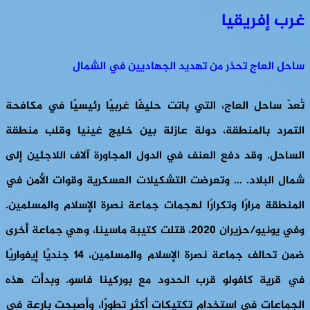
غرب إفريقيا
ساحل العاج تحذر من تهديد الجهاديين في الشمال
تُعدّ ساحل العاج، التي باتت حليفًا غربيًا رئيسيًا في مكافحة
التمرد بالمنطقة، دولة عازلة بين خليج غينيا وقلب منطقة
الساحل. وقد دفع العنف في الدول المجاورة آلاف اللاجئين إلى
شمال البلاد. … وتعرضت التشكيلات العسكرية وقوات الأمن في
المنطقة مرارًا وتكرارًا لهجمات جماعة نصرة الإسلام والمسلمين.
وفي يونيو/حزيران 2020، قتلت كتيبة ماسينا، وهي جماعة أخرى
ضمن تحالف جماعة نصرة الإسلام والمسلمين، 14 جنديًا إيفواريًا
في قرية كافولو قرب الحدود مع بوركينا فاسو. وبدأت هذه
الجماعات في استخدام تكتيكات أكثر تطورًا، وأصبحت بارعة في