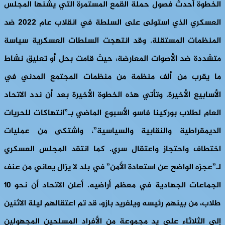
الخطوة أحدث فصول حملة القمع المستمرة التي يشنها المجلس
العسكري الذي استولى على السلطة في انقلاب عام 2022 ضد
المنظمات المستقلة. وقد انتهجت السلطات العسكرية سياسة
متشددة ضد الأصوات المعارضة، حيث قامت بحل أو تعليق نشاط
ما يقرب من ألف منظمة من منظمات المجتمع المدني في
الأسابيع الأخيرة. وتأتي هذه الخطوة الأخيرة بعد أن ندد الاتحاد
العام لطلاب بوركينا فاسو الأسبوع الماضي بـ”انتهاكات للحريات
الديمقراطية والنقابية والسياسية”، واشتكى من عمليات
اختطاف واحتجاز واعتقال سري. كما انتقد المجلس العسكري
لـ”عجزه الواضح عن استعادة الأمن” في بلد لا يزال يعاني من عنف
الجماعات الجهادية في معظم أراضيه. أعلن الاتحاد أن نحو 10
طلاب، من بينهم رئيسه ويلفريد بازو، قد تم اعتقالهم ليلة الاثنين
إلى الثلاثاء على يد مجموعة من الأفراد المسلحين المجهولين