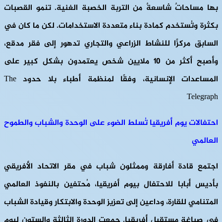
بها مساحاتٌ شاسعةٌ من التربة الخصبة الغنية. تنمو القصبات
بكثرة وتُستخدم كمادة بناء متعددة الاستخدامات. لكن ما كان في
السابق مركزًا للنشاط الزراعي والتجاري تدهور إلى فقر مدقع،
وأصبح أكثر من 10 ملايين شخص يعتمدون بشكل كبير على
المساعدات الإنسانية، وفقًا لمنظمة أطباء بلا حدود The
Telegraph
احتفالات يوم أفريقيا تُسلط الضوء على الوحدة والشباب والطموح
العالمي
اجتمع قادة أفارقة وممثلون شباب في مقر الاتحاد الأفريقي
بأديس أبابا للاحتفال بيوم أفريقيا، مُحتفين بالنفوذ العالمي
المتنامي للقارة، وداعين إلى تعزيز الوحدة والابتكار وقيادة الشباب
في صياغة مستقبل أفريقيا. جمعت الدورة الثالثة والستون ليوم