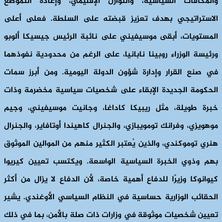
والمكافآت السياسية، والتوازن الإقليمي، وإعادة التموضع
الاستراتيجي بهدف تعزيز قبضته على السلطة. فعلى أعلى
المستويات، أبقى موسيفيني على نائبة الرئيس جيسيكا ألوبو
ورئيسة الوزراء روبينا نابانيا، على الرغم من محدودية نفوذهما
في صنع القرار وإدارة شؤون الدولة اليومية. ومن أبرز سمات
الحكومة الجديدة الإبقاء على شخصيات سياسية مخضرمة وذات
خبرة طويلة، مثل ريبيكا كاداغا، وجانيت موسيفيني، وجيم
موهويزي، وفرانك تومويبازي، والجنرال كاهيندا أوتافاير، والجنرال
هنري توموكندي، والذين يُعتبر الكثير منهم من الموالين الموثوق
بهم وذوي الخبرة السياسية الواسعة. ويكتسب تعيين كيريوا
كيوانوكا وزيرًا للدفاع أهمية خاصة، لأن الدفاع لا يزال من أكثر
الحقائب الوزارية حساسية في النظام السياسي الأوغندي. يشير
تعيين شخصيات موثوقة في وزارات ذات صلة بالأمن، بما في ذلك