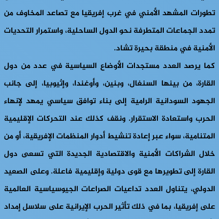
تطورات المشهد الأمني في غرب إفريقيا مع تصاعد المخاوف من
تمدد الجماعات المتطرفة نحو الدول الساحلية، واستمرار التحديات
الأمنية في منطقة بحيرة تشاد.
كما يرصد العدد مستجدات الأوضاع السياسية في عدد من دول
القارة، من بينها السنغال، وبنين، وأوغندا، وإثيوبيا، إلى جانب
الجهود السودانية الرامية إلى بناء توافق سياسي يمهد لإنهاء
الحرب واستعادة الاستقرار. ونقف كذلك عند التحركات الإقليمية
المتنامية، سواء عبر إعادة تنشيط أدوار المنظمات الإفريقية، أو من
خلال الشراكات الأمنية والاقتصادية الجديدة التي تسعى دول
القارة إلى تطويرها مع قوى دولية وإقليمية فاعلة. وعلى الصعيد
الدولي، يتناول العدد تداعيات الصراعات الجيوسياسية العالمية
على إفريقيا، بما في ذلك تأثير الحرب الإيرانية على سلاسل إمداد