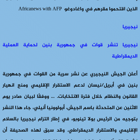
الذين اقتحموا مقرهم في واغادوغو Africanews with AFP
نيجيريا
نيجيريا تنشر قوات في جمهورية بنين لحماية العملية
الديمقراطية
أعلن الجيش النيجيري عن نشر سرية من القوات في جمهورية
بنين في أبريل/نيسان لدعم الاستقرار الإقليمي ومنع انهيار
القانون والنظام خلال فترة الانتخابات. … ووفقًا لبيان صادر يوم
الاثنين عن المتحدثة باسم الجيش، أبولوونيا أنيلي، جاء هذا النشر
بتوجيه من الرئيس بولا تينوبو، في إطار التزام نيجيريا بالسلام
الإقليمي والاستقرار الديمقراطي. وقد سبق لهذه الصحيفة أن