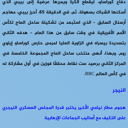
دفاع كوراساو، ليقطع الكرة ويمررها عرضية إلى بيبي الذي
أسكنها الشباك بسهولة. ثم، في الدقيقة 65، أحرز بيبي، مهاجم
أرسنال السابق – الذي استُبعد من تشكيلة ساحل العاج لكأس
الأمم الأفريقية في وقت سابق من هذا العام – هدفه الثاني
بتسديدة بيسراه في الزاوية العليا لمرمى حارس كوراساو إيلوي
روم. وبهذا، أنهى منتخب ساحل العاج المجموعة الخامسة في
المركز الثاني برصيد ست نقاط، محققًا فوزين في أول مشاركة له
في كأس العالم BBC.
النيجر
هجوم مطار نيامي الأخير يختبر قدرة المجلس العسكري النيجري
على التكيف مع أساليب الجماعات الإرهابية