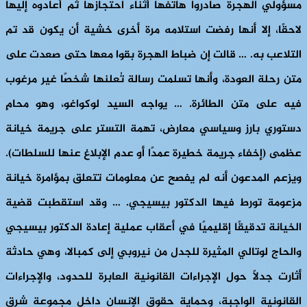
مسؤولي الهجرة صادروا هاتفها أثناء احتجازها ثم أعادوه إليها
لاحقًا، إلا أنها رفضت استلامه مرة أخرى خشية أن يكون قد تم
التلاعب به. … قالت إن ضباط الهجرة بقوا معها حتى صعدت على
متن رحلة العودة، وأنها تسلمت رسالة تُعلنها شخصًا غير مرغوب
فيه على متن الطائرة. … يواجه السيد لوكواغو، وهو محامٍ
دستوري بارز وسياسي معارض، تهمة التستر على جريمة خيانة
عظمى (إخفاء جريمة خطيرة عمدًا أو عدم الإبلاغ عنها للسلطات).
ويزعم المدعون أنه لم يفصح عن معلومات تتعلق بمؤامرة خيانة
مزعومة تورط فيها الدكتور بيسيجي. … وقد استقطبت قضية
الخيانة تدقيقًا إقليميًا في أعقاب عملية إعادة الدكتور بيسيجي
والحاج لوتالي المثيرة للجدل من نيروبي إلى كمبالا، وهي حادثة
أثارت جدلًا حول الإجراءات القانونية العابرة للحدود، والإجراءات
القانونية الواجبة، وحماية حقوق الإنسان داخل مجموعة شرق