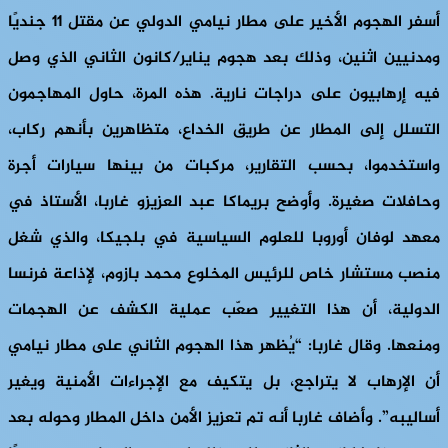
أسفر الهجوم الأخير على مطار نيامي الدولي عن مقتل 11 جنديًا
ومدنيين اثنين، وذلك بعد هجوم يناير/كانون الثاني الذي وصل
فيه إرهابيون على دراجات نارية. هذه المرة، حاول المهاجمون
التسلل إلى المطار عن طريق الخداع، متظاهرين بأنهم ركاب،
واستخدموا، بحسب التقارير، مركبات من بينها سيارات أجرة
وحافلات صغيرة. وأوضح بريماكا عبد العزيزو غاربا، الأستاذ في
معهد لوفان أوروبا للعلوم السياسية في بلجيكا، والذي شغل
منصب مستشار خاص للرئيس المخلوع محمد بازوم، لإذاعة فرنسا
الدولية، أن هذا التغيير صعّب عملية الكشف عن الهجمات
ومنعها. وقال غاربا: “يُظهر هذا الهجوم الثاني على مطار نيامي
أن الإرهاب لا يتراجع، بل يتكيف مع الإجراءات الأمنية ويغير
أساليبه”. وأضاف غاربا أنه تم تعزيز الأمن داخل المطار وحوله بعد