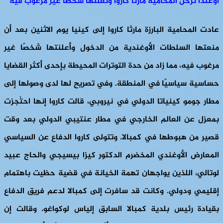
أوغندا تُرحّل المحامية مارثا كاروا وتُعلنها شخصًا غير مرغوب فيه
عادت المحامية البارزة مارثا كاروا إلى كينيا يوم الاثنين بعد أن
منعتها السلطات الأوغندية من الدخول وأعلنتها شخصًا غير
مرغوب فيه، مما زاد من حدة التوترات المحيطة بإحدى أكثر القضايا
حساسية سياسيًا في المنطقة. وفي تصريح لها لدى وصولها إلى
مطار جومو كينياتا الدولي في نيروبي، قالت كاروا إنها احتُجزت
بمعزل عن العالم الخارجي في مطار عنتيبي الدولي بعد وقت
قصير من هبوطها في كمبالا. وتتولى كاروا الدفاع عن السياسي
المعارض الأوغندي المخضرم الدكتور كيزا بيسيجي والحاج عبيد
لوتالي، اللذين يواجهان تهمة الخيانة في قضية حظيت باهتمام
إقليمي ودولي. وكانت قد سافرت إلى كمبالا لدعم فريق الدفاع
بقيادة رئيس بلدية كمبالا السابق إلياس لوكواغو. وقالت إن