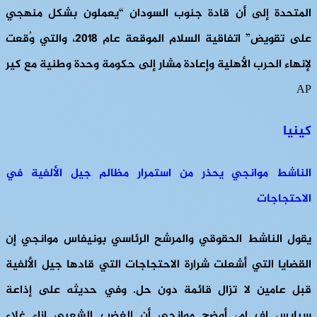
المتحدة إلى أن قادة جنوب السودان “يعملون بشكل منهجي
على تقويض” اتفاقية السلام الموقعة عام 2018، والتي وُقعت
لإنهاء الحرب الأهلية وإعادة مشار إلى حكومة وحدة وطنية مع كير
AP
كينيا
الناشط موانجي يحذر من استمرار مظالم جيل الألفية في
الاحتجاجات
يقول الناشط الحقوقي والمرشح الرئاسي بونيفاس موانجي إن
القضايا التي أشعلت شرارة الاحتجاجات التي قادها جيل الألفية
قبل عامين لا تزال قائمة دون حل. وفي حديثه على إذاعة
سبايس إف إم، أوضح موانجي أن الغضب الشعبي إزاء غلاء