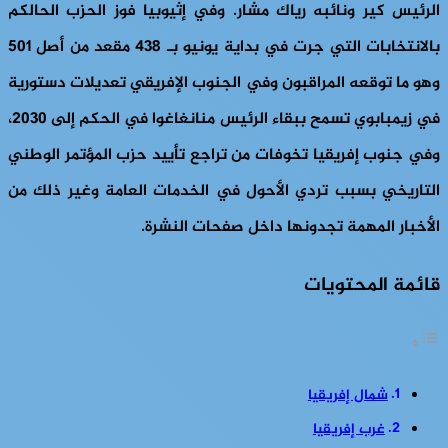
الرئيس كير ونائبه رياك مشار. وفي إثيوبيا فوز الحزب الحالكم
بالانتخابات التي جرت في بداية يونيو بـ 438 مقعد من أصل 501
وهو ما توقعه المراقبون وفي الجنوب الإفريقي تعديلات دستورية
في زيمبابوي تسمح ببقاء الرئيس منانغاغوا في الحكم إلى 2030،
وفي جنوب إفريقيا تخوفات من تراجع تأييد حزب المؤتمر الوطني
التاريخي بسبب تردي الأحول في الخدمات العامة وغير ذلك من
الأخبار المهمة تجدونها داخل صفحات النشرة.
قائمة المحتويات
شمال إفريقيا
غرب إفريقيا