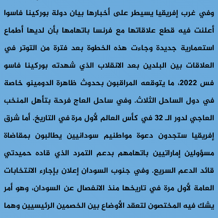
وفي غرب إفريقيا يسيطر على أخبارها بيان دولة بوركينا فاسوا
أعلنت فيه قطع علاقاتها مع فرنسا باتهامها بأن لديها أطماع
استعمارية جديدة وجاءت هذه الخطوة بعد فترة من التوتر في
العلاقات بين البلدين بعد الانقلاب الذي شهدته بوركينا فاسو
فس 2022، ما يتوقعه المراقبون بحدوث ظاهرة الدومينو خاصة
في دول الساحل الثلاث. وفي ساحل العاج فرحة بتأهل المنخب
العاجي لدور الـ 32 في كأس العالم لأول مرة في التاريخ. أما شرق
إفريقيا ستجدون دعوة مواطنيم سودانيين يطالبون بمقاضاة
مسؤولين إماراتيين باتهامهم بدعم التمرد الذي قاده حميدتي
قائد الدعم السريع. وفي جنوب السودان إعلان بإجارء الانتخابات
العامة لأول مرة في تاريخها منذ الانفصال عن السودان، وهو أمر
يشك فيه المختصون لتعقد الأوضاع بين الخصمين الرئيسيين وهما