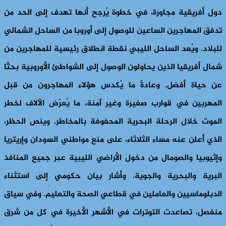
دول أفريقية مجاورة، في خطوة يُرجح أنها تهدف إلى الحد من
تدفق المهاجرين الساعين للوصول إلى أوروبا من الساحل الشمالي
للبلاد. ويُعد الساحل الليبي نقطة انطلاق رئيسية للمهاجرين من
شمال أفريقيا الذين يحاولون الوصول إلى الشواطئ الأوروبية بحثًا
عن حياة أفضل. وعادةً ما يُكدس هؤلاء المهاجرون من قبل
المهربين في قوارب صغيرة وغير آمنة، ما يُعرّض الآلاف لخطر
الموت خلال الرحلة البحرية المحفوفة بالمخاطر. وينص الحظر،
الذي أُعلن عنه مساء الثلاثاء، على منع مواطني السودان وإريتريا
وإثيوبيا والصومال من دخول الأراضي الليبية عبر جميع المنافذ
البرية والبحرية والجوية. وأشار بيان حكومي إلى استثناء
الدبلوماسيين والعاملين في قطاعي الصحة والتعليم. وفي سياق
منفصل، تصاعدت التوترات في الأشهر الأخيرة في كل من شرق