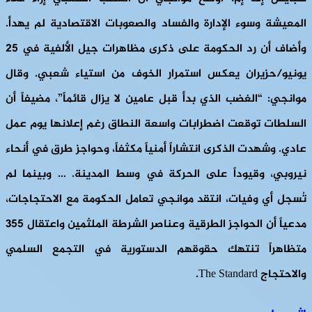
المعيشة وسوء الإدارة والفساد والصعوبات الاقتصادية لم يهدأ.
وأضاف أن رد الحكومة على ذكرى مظاهرات جيل الألفية في 25
يونيو/حزيران يعكس استمرار الخوف من استياء شعبي. وقال
موانجي: “الغضب الذي بدأ قبل عامين لا يزال قائماً”، مضيفاً أن
السلطات توقعت اضطرابات واسعة النطاق رغم إعلانها يوم عمل
عادي. وشهدت الذكرى انتشاراً أمنياً مكثفاً، وحواجز طرق في أنحاء
نيروبي، وقيوداً على الحركة في وسط المدينة. … وبينما لم
تُسجل أي وفيات، انتقد موانجي تعامل الحكومة مع الاحتجاجات،
مدعياً ​​أن الحواجز الطرقية وعناصر الشرطة الملثمين واعتقال 355
متظاهراً تنتهك حقوقهم الدستورية في التجمع السلمي
والاحتجاج The Standard.