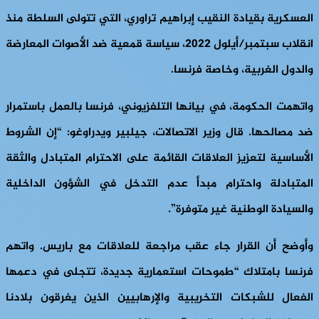
العسكرية بقيادة النقيب إبراهيم تراوري، التي تتولى السلطة منذ
انقلاب سبتمبر/أيلول 2022، سياسة قمعية ضد الأصوات المعارضة
والدول الغربية، وخاصة فرنسا.
واتهمت الحكومة، في بيانها التلفزيوني، فرنسا بالعمل باستمرار
ضد مصالحها. قال وزير الاتصالات، جيلبير ويدراوغو: “إن الشروط
الأساسية لتعزيز العلاقات القائمة على الاحترام المتبادل والثقة
المتبادلة واحترام مبدأ عدم التدخل في الشؤون الداخلية
والسيادة الوطنية غير متوفرة”.
وأوضح أن القرار جاء عقب مراجعة للعلاقات مع باريس. واتهم
فرنسا بامتلاك “طموحات استعمارية جديدة، تتجلى في دعمها
الفعال للشبكات التخريبية والإرهابيين الذين يغرقون بلادنا