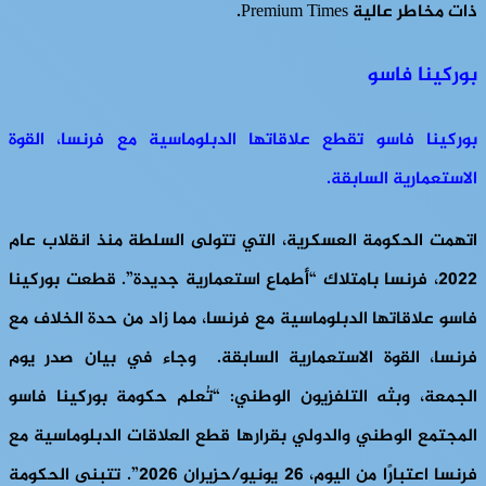
ذات مخاطر عالية Premium Times.
بوركينا فاسو
بوركينا فاسو تقطع علاقاتها الدبلوماسية مع فرنسا، القوة
الاستعمارية السابقة.
اتهمت الحكومة العسكرية، التي تتولى السلطة منذ انقلاب عام
2022، فرنسا بامتلاك “أطماع استعمارية جديدة”. قطعت بوركينا
فاسو علاقاتها الدبلوماسية مع فرنسا، مما زاد من حدة الخلاف مع
فرنسا، القوة الاستعمارية السابقة. وجاء في بيان صدر يوم
الجمعة، وبثه التلفزيون الوطني: “تُعلم حكومة بوركينا فاسو
المجتمع الوطني والدولي بقرارها قطع العلاقات الدبلوماسية مع
فرنسا اعتبارًا من اليوم، 26 يونيو/حزيران 2026”. تتبنى الحكومة