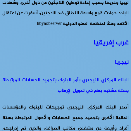
ليبيا وغربها بسبب إعادة توطين اللاجئين من دول أخرى. وشهدت
البلاد حملات قمع واسعة النطاق ضد اللاجئين، أسفرت عن اعتقال
الآلاف، وفقًا لمنظمة العفو الدولية libyaobserver
غرب إفريقيا
نيجريا
البنك المركزي النيجيري يأمر البنوك بتجميد الحسابات المرتبطة
بستة مشتبه بهم في تمويل الإرهاب
أصدر البنك المركزي النيجيري توجيهات للبنوك والمؤسسات
المالية الأخرى بتجميد جميع الحسابات والأصول المرتبطة بستة
أفراد وأربعة من مشغلي مكاتب الصرافة، والذين تم إدراجهم