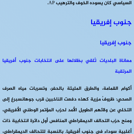
السياسي كان يسوده الخوف والترهيب AP.
جنوب إفريقيا
جنوب إفريقيا
معاناة البلديات تُلقي بظلالها على انتخابات جنوب أفريقيا
المرتقبة
أكوام القمامة، والطرق المليئة بالحفر، وتسربات مياه الصرف
الصحي: ظروفٌ مزرية كهذه دفعت الناخبين قرب جوهانسبرغ إلى
التخلي عن ولائهم الطويل الأمد لحزب المؤتمر الوطني الأفريقي،
ومنح حزب التحالف الديمقراطي المنافس أول دائرة انتخابية ذات
أغلبية سوداء في جنوب أفريقيا. بالنسبة للتحالف الديمقراطي،