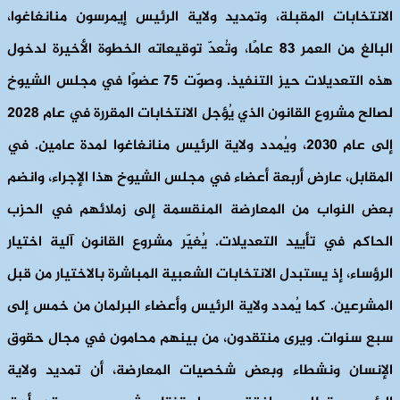
الانتخابات المقبلة، وتمديد ولاية الرئيس إيمرسون منانغاغوا،
البالغ من العمر 83 عامًا، وتُعدّ توقيعاته الخطوة الأخيرة لدخول
هذه التعديلات حيز التنفيذ. وصوّت 75 عضوًا في مجلس الشيوخ
لصالح مشروع القانون الذي يُؤجل الانتخابات المقررة في عام 2028
إلى عام 2030، ويُمدد ولاية الرئيس منانغاغوا لمدة عامين. في
المقابل، عارض أربعة أعضاء في مجلس الشيوخ هذا الإجراء، وانضم
بعض النواب من المعارضة المنقسمة إلى زملائهم في الحزب
الحاكم في تأييد التعديلات. يُغيّر مشروع القانون آلية اختيار
الرؤساء، إذ يستبدل الانتخابات الشعبية المباشرة بالاختيار من قبل
المشرعين. كما يُمدد ولاية الرئيس وأعضاء البرلمان من خمس إلى
سبع سنوات. ويرى منتقدون، من بينهم محامون في مجال حقوق
الإنسان ونشطاء وبعض شخصيات المعارضة، أن تمديد ولاية