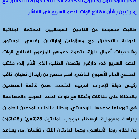
ضحايا سودانيون يطالبون المحكمة الجنائية الدولية بالتحقيق مع
إماراتيين بشأن فظائع قوات الدعم السريع في الفاشر
طالبت مجموعة من الناجين السودانيين المحكمة الجنائية
الدولية بالتحقيق مع مسؤولين إماراتيين رفيعي المستوى
وشخصيات أعمال بارزة، بتهمة دعمهم المزعوم لفظائع قوات
الدعم السريع في دارفور. وتضمن الطلب، الذي قُدِّم إلى مكتب
المدعي العام الأسبوع الماضي، اسم منصور بن زايد آل نهيان، نائب
رئيس دولة الإمارات العربية المتحدة، ضمن قائمة المتهمين
بالحفاظ على علاقات وثيقة مع قوات الدعم السريع، والمساهمة
في تمويلها ودعمها اللوجستي. ويطالب الطلب المدعين العامين
بدراسة مسؤولية الوسطاء بموجب المادتين 25(3)(ج) و25(3)(د)
من نظام روما الأساسي، وهما المادتان اللتان تشملان من يساعد