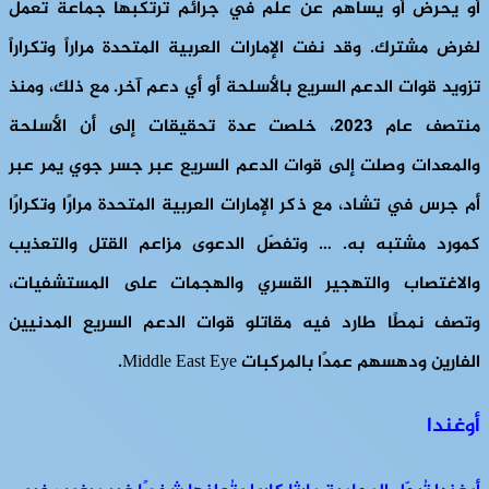
أو يحرض أو يساهم عن علم في جرائم ترتكبها جماعة تعمل
لغرض مشترك. وقد نفت الإمارات العربية المتحدة مراراً وتكراراً
تزويد قوات الدعم السريع بالأسلحة أو أي دعم آخر. مع ذلك، ومنذ
منتصف عام 2023، خلصت عدة تحقيقات إلى أن الأسلحة
والمعدات وصلت إلى قوات الدعم السريع عبر جسر جوي يمر عبر
أم جرس في تشاد، مع ذكر الإمارات العربية المتحدة مرارًا وتكرارًا
كمورد مشتبه به. … وتفصّل الدعوى مزاعم القتل والتعذيب
والاغتصاب والتهجير القسري والهجمات على المستشفيات،
وتصف نمطًا طارد فيه مقاتلو قوات الدعم السريع المدنيين
الفارين ودهسهم عمدًا بالمركبات Middle East Eye.
أوغندا