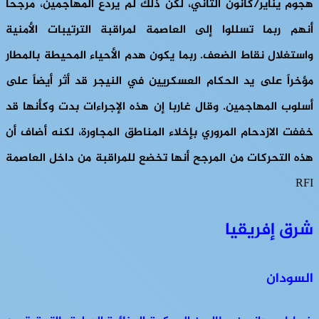
هجوم يناير/كانون الثاني، لكن ذلك لم يردع المهاجمين، مرجحًا
أنهم ربما تسللوا إلى العاصمة لمراقبة الترتيبات الأمنية
واستغلال نقاط الضعف. ربما يكون هدم الأحياء المحيطة بالمطار
مؤخراً على يد الحكام العسكريين في النيجر قد أثر أيضاً على
أسلوب المهاجمين. وقال غاربا إن هذه الإجراءات بدت وكأنها قد
خففت الازدحام المروري بإخلاء المناطق المجاورة، لكنه أضاف أن
هذه التحركات من المرجح أنها تخضع للمراقبة من داخل العاصمة
RFI
شرق إفريقيا
السودان