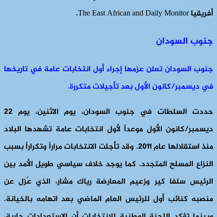
أفريقيا The East African and Daily Monitor.
جنوب السودان
جنوب السودان تعلن عزمها إجراء أول انتخابات عامة في تاريخها
في ديسمبر/كانون الأول بعد تأجيلات متكررة.
حددت السلطات في جنوب السودان، يوم الاثنين، يوم 22
ديسمبر/كانون الأول موعداً لأول انتخابات عامة تشهدها البلاد
منذ استقلالها عام 2011. وقد تأجلت الانتخابات مراراً وتكراراً بسبب
النزاع المسلح المتجدد. كما يوجد خلاف سياسي طويل الأمد بين
الرئيس سلفا كير وزعيم المعارضة رياك مشار، الذي عُزل عن
منصبه كنائب أول للرئيس العام الماضي بعد اتهامه بالخيانة.
وبينما تؤكد اللجنة الوطنية للانتخابات أن الاستعدادات جارية،