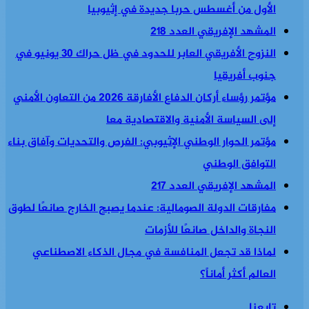
الأول من أغسطس حربا جديدة في إثيوبيا
المشهد الإفريقي العدد 218
النزوح الأفريقي العابر للحدود في ظل حراك 30 يونيو في
جنوب أفريقيا
مؤتمر رؤساء أركان الدفاع الأفارقة 2026 من التعاون الأمني
إلى السياسة الأمنية والاقتصادية معا
مؤتمر الحوار الوطني الإثيوبي: الفرص والتحديات وآفاق بناء
التوافق الوطني
المشهد الإفريقي العدد 217
مفارقات الدولة الصومالية: عندما يصبح الخارج صانعًا لطوق
النجاة والداخل صانعًا للأزمات
لماذا قد تجعل المنافسة في مجال الذكاء الاصطناعي
العالم أكثر أماناً؟
تابعنا