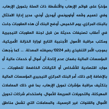
مؤخرًا على قوائم الإرهاب والأنشطة ذات الصلة بتمويل الإرهاب.
وفي تعميم وقّعه أولوبونمي أيوديل أوني، مدير إدارة الامتثال
بالبنك المركزي، يوم الخميس، أوضح البنك أن هذه العقوبات جاءت
في أعقاب تصنيفات حديثة من قبل لجنة العقوبات النيجيرية
ومكتب مراقبة الأصول الأجنبية التابع لوزارة الخزانة الأمريكية،
بموجب الأمر التنفيذي رقم 13224 بصيغته المعدلة. … كما وُجهت
المؤسسات المالية بضمان عدم إتاحة أي أموال أو خدمات مالية أو
موارد اقتصادية للأشخاص أو الكيانات الخاضعة للعقوبات. …
بالإضافة إلى ذلك، أمر البنك المركزي النيجيري المؤسسات المالية
بتكثيف مراقبة مؤشرات تمويل الإرهاب، بما في ذلك المعاملات
المهيكلة، والتحويلات السريعة للأموال، واستخدام شركات تحويل
الأموال والقنوات غير الرسمية، والمعاملات التي تشمل مناطق