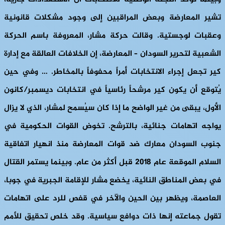
تشير المعارضة وبعض المراقبين إلى وجود مشكلات قانونية
وعقبات لوجستية. وقالت حركة مشار، المعروفة باسم الحركة
الشعبية لتحرير السودان – المعارضة، إن الخلافات العالقة مع إدارة
كير تجعل إجراء الانتخابات أمراً محفوفاً بالمخاطر. … وفي حين
يُتوقع أن يكون كير مرشحاً رئاسياً في انتخابات ديسمبر/كانون
الأول، يبقى من غير الواضح ما إذا كان سيُسمح لمشار، الذي لا يزال
يواجه اتهامات جنائية، بالترشح. تخوض القوات الحكومية في
جنوب السودان معارك ضد قوات المعارضة منذ انهيار اتفاقية
السلام الموقعة عام 2018 قبل أكثر من عام. وبينما يستمر القتال
في بعض المناطق النائية، يخضع مشار للإقامة الجبرية في جوبا،
العاصمة، ويظهر بين الحين والآخر في قفص للرد على اتهامات
تقول جماعته إنها ذات دوافع سياسية. وقد خلص تحقيق للأمم