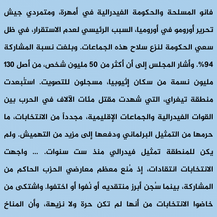
فانو المسلحة والحكومة الفيدرالية في أمهرة، ومتمردي جيش
تحرير أورومو في أوروميا، السبب الرئيسي لعدم الاستقرار، في ظل
سعي الحكومة لنزع سلاح هذه الجماعات. وبلغت نسبة المشاركة
94%. وأشار المجلس إلى أن أكثر من 50 مليون شخص، من أصل 130
مليون نسمة من سكان إثيوبيا، مسجلون للتصويت. استُبعدت
منطقة تيغراي، التي شهدت مقتل مئات الآلاف في الحرب بين
القوات الفيدرالية والجماعات الإقليمية، مجدداً من الانتخابات، ما
حرمها من التمثيل البرلماني ودفعها إلى مزيد من التهميش. ولم
يكن للمنطقة تمثيل فيدرالي منذ ست سنوات. … واجهت
الانتخابات انتقادات، إذ مُنع معظم معارضي الحزب الحاكم من
المشاركة، بينما سُجن أبرز منتقديه أو نُفوا أو اختفوا. واشتكى من
خاضوا الانتخابات من أنها لم تكن حرة ولا نزيهة، وأن المناخ