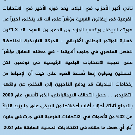
ثاني أكبر الأحزاب في البلاد، يُعد فوزه الأخير في الانتخابات
الفرعية في إيفاتون الغربية مؤشراً على أنه قد يتخلى أخيراً عن
هويته البيضاء ويكسب المزيد من الدعم من السود. قد لا تكون
خسارة المؤتمر الوطني الأفريقي – الحركة التاريخية المناهضة
للفصل العنصري في جنوب أفريقيا – في معقله السابق مؤشراً
على نتيجة الانتخابات البلدية الرئيسية في نوفمبر. لكن
المحللين يقولون إنها تُسلط الضوء على كيف أن الإحباط من
إخفاقات البلديات قد يدفع الناخبين إلى التخلي عن ولائهم
التقليدي. … حصل التحالف الديمقراطي، الذي تأسس عام 2000
باندماج ثلاثة أحزاب أغلب أعضائها من البيض، على ما يزيد قليلاً
عن 32% من الأصوات في الانتخابات الفرعية التي جرت في مايو/
أيار، أي ضعف ما حققه في الانتخابات المحلية السابقة عام 2021.