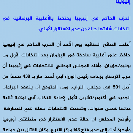
إثيوبيا
الحزب الحاكم في إثيوبيا يحتفظ بالأغلبية البرلمانية في
انتخابات شابتها حالة من عدم الاستقرار الأمني.
أعلنت النتائج النهائية يوم الأحد أن الحزب الحاكم في إثيوبيا
حافظ على أغلبية ساحقة في البرلمان بعد انتخابات الأول من
يونيو/حزيران. وأفاد المجلس الوطني للانتخابات في إثيوبيا أن
حزب الازدهار، بزعامة رئيس الوزراء آبي أحمد، فاز بـ 438 مقعدًا من
أصل 501 في مجلس النواب. ومن المتوقع أن ينعقد البرلمان
الجديد في أكتوبر/تشرين الأول لإعادة انتخاب آبي لولاية ثانية
مدتها خمس سنوات. وشهدت الانتخابات حملة قمع للمعارضة.
وأوضح المجلس أن حالة عدم الاستقرار في منطقتي أوروميا
وأمهرة أدت إلى عدم فتح 143 مركز اقتراع. وكان القتال بين جماعة