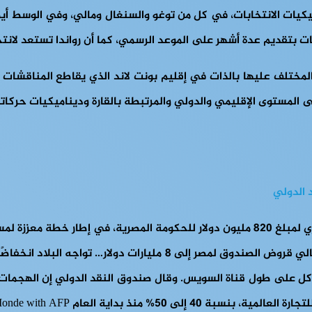
ميكيات الانتخابات، في كل من توغو والسنغال ومالي، وفي الوسط أي
بات بتقديم عدة أشهر على الموعد الرسمي، كما أن رواندا تستعد لانتخ
 المختلف عليها بالذات في إقليم بونت لاند الذي يقاطع المناقشات 
 المستوى الإقليمي والدولي والمرتبطة بالقارة وديناميكيات حركاته
 الدولي
أعلن صندوق النقد الدولي يوم الجمعة 29 مارس/آذار، عن صرف فوري لمبلغ 820 مليون دولار
5 مليارات دولار أعلن عنها في بداية العام. الشهر التالي، ليصل إجمال
لمشاكل على طول قناة السويس. وقال صندوق النقد الدولي إن الهجمات
 منذ بداية العام Le Monde with AFP