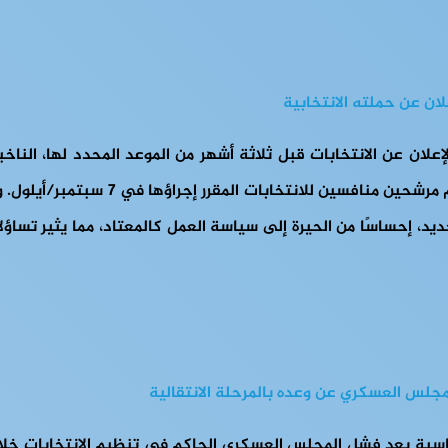
لان عن حملته الانتخابية
 الجزائري عبد المجيد تبون] في 21 مارس/آذار بالإعلان عن الانتخابات قبل ثلاثة أشهر من 
إفريقيا من سبات عميق. ووعدت أحزاب ال
مجلس العسكري عن وعده بالمرحلة الانتقالية