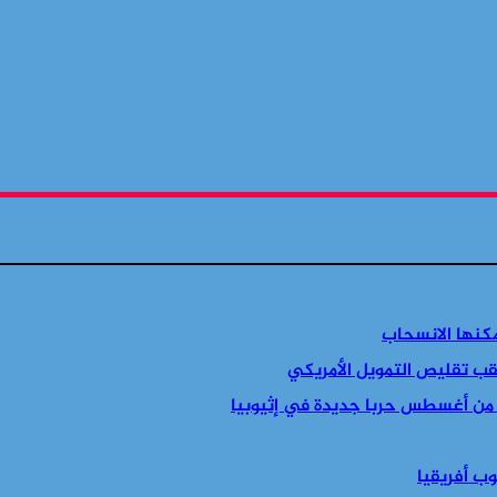
مكنها الانسحاب
قب تقليص التمويل الأمريكي
 من أغسطس حربا جديدة في إثيوبيا