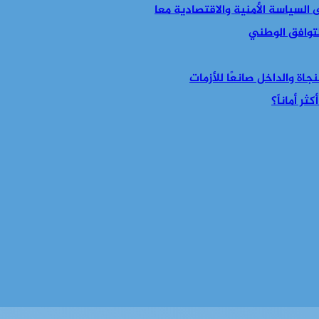
التوافق الوطني
جاة والداخل صانعًا للأزمات
ر أماناً؟