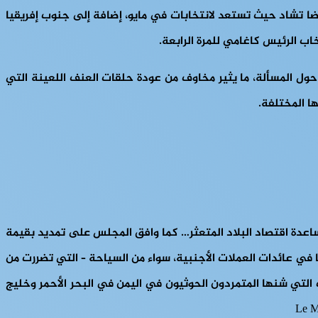
ضا تشاد حيث تستعد لانتخابات في مايو، إضافة إلى جنوب إفريقيا
اب الرئيس كاغامي للمرة الرابعة.
حول المسألة، ما يثير مخاوف من عودة حلقات العنف اللعينة التي
ا المختلفة.
 للحكومة المصرية، في إطار خطة معززة لمساعدة اقتصاد البلاد المتعثر… كما وافق المجلس على تمديد بقيمة
ي قروض الصندوق لمصر إلى 8 مليارات دولار… تواجه البلاد انخفاضًا في عائدات العملات الأجنبية، سواء من السياحة – التي تضررت من
 التي شنها المتمردون الحوثيون في اليمن في البحر الأحمر وخليج