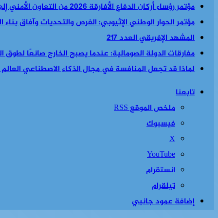
مؤتمر رؤساء أركان الدفاع الأفارقة 2026 من التعاون الأمني إلى السياسة الأمنية والاقتصادية معا
مؤتمر الحوار الوطني الإثيوبي: الفرص والتحديات وآفاق بناء 
المشهد الإفريقي العدد 217
مفارقات الدولة الصومالية: عندما يصبح الخارج صانعًا لطوق الن
لماذا قد تجعل المنافسة في مجال الذكاء الاصطناعي العالم أكث
تابعنا
ملخص الموقع RSS
فيسبوك
‫X
‫YouTube
انستقرام
تيلقرام
إضافة عمود جانبي