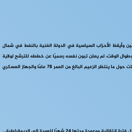
الموعد المحدد لها، الناخبين وأيقظ الأحزاب السياسية في الدولة الغنية بالنفط في شمال
معارضة المتدافعة بتقديم مرشحين منافسين للانتخابات المقرر إجراؤها في 7 سبتمبر/أيلول. وطوال الوقت، لم يعلن تبون نفسه رسميًا عن خططه للترشح لولاية
ثانية… وقد بعثت اعتراضاته، إلى جانب تحديد موعد الانتخابات الجديد، إحساسًا من الحيرة إلى سياسة العمل كالمعتاد، مما يثير تساؤلات حول ما ينتظر الزعيم البالغ من العمر 78 عامًا والجهاز العسكري
طلبت الأحزاب السياسية في مالي إطارًا زمنيًا لإجراء الانتخابات الرئاسية بعد فشل المجلس العسكري الحاكم في تنظيم الانتخابات خلال فترة انتقالية موعودة مدتها 24 شهرًا للعودة إلى الديمقراطية…