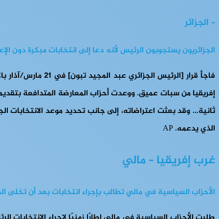
– الجزائر
الجزائريون يستجوبون الرئيس لأنه دعا إلى انتخابات مبكرة دون الإع
فاجأ قرار [الرئيس
الذي يدعمه. AP
غرب إفريقيا – مالي
الأحزاب السياسية في مالي تطالب بإجراء انتخابات بعد أن تخلى ال