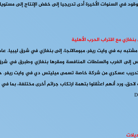
بنغازي مع اقتراب الحرب الأهلية
ب عسكري مشتبه به في وايت ريفر، مبومالانجا، إلى بنغازي في شرق ليبي
لس إلى الغرب والسلطات المنافسة ومقرها بنغازي وطبرق في شرق ال
تدريب عسكري من شركة خاصة تسمى ميليتس دي في وايت ريفر. حقيق
لاحق، ورد أنهم اعتُقلوا بتهمة ارتكاب جرائم أخرى مختلفة، بما في 
ديلات