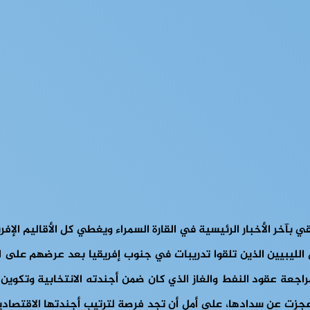
 بآخر الأخبار الرئيسية في القارة السمراء ويغطي كل الأقاليم الإفر
حيل الليبيين الذين تلقوا تدريبات في جنوب إفريقيا بعد عرضهم عل
عة عقود النفط والغاز الذي كان ضمن أجندته الانتخابية وتكوين ل
جزت عن سدادها، على أمل أن تجد فرصة لترتيب أجندتها الاقتصادية 