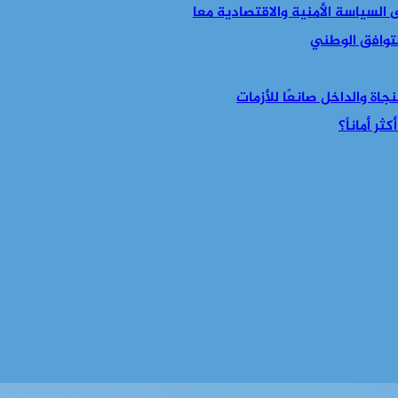
التوافق الوطني
جاة والداخل صانعًا للأزمات
ر أماناً؟