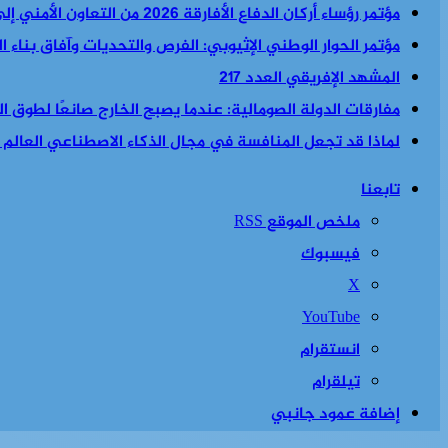
مؤتمر رؤساء أركان الدفاع الأفارقة 2026 من التعاون الأمني إلى السياسة الأمنية والاقتصادية معا
مؤتمر الحوار الوطني الإثيوبي: الفرص والتحديات وآفاق بناء 
المشهد الإفريقي العدد 217
مفارقات الدولة الصومالية: عندما يصبح الخارج صانعًا لطوق الن
لماذا قد تجعل المنافسة في مجال الذكاء الاصطناعي العالم أكث
تابعنا
ملخص الموقع RSS
فيسبوك
‫X
‫YouTube
انستقرام
تيلقرام
إضافة عمود جانبي