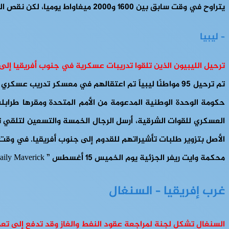
يتراوح في وقت سابق بين 1600 و2000 ميغاواط يوميا، لكن نقص الوقود في السنوات الأخيرة أدى تدريجيا إلى خفض الإنتاج إلى مستويات منخفضة غير مسبوقة Anadolu Ajans
– ليبيا
ترحيل الليبيون الذين تلقوا تدريبات عسكرية في جنوب أفريقيا إلى 
تم ترحيل 95 مواطنًا ليبياً تم اعتقالهم في معسكر تدري
حكومة الوحدة الوطنية المدعومة من الأمم المتحدة ومقرها طراب
العسكري للقوات الشرقية، أرسل الرجال الخمسة والتسعين لتلقي 
الأصل بتزوير طلبات تأشيراتهم للقدوم إلى جنوب أفريقيا. في وقت 
محكمة وايت ريفر الجزئية يوم الخميس 15 أغسطس ” Daily Maverick
غرب إفريقيا – السنغال
السنغال تشكل لجنة لمراجعة عقود النفط والغاز وقد تدفع إلى تع