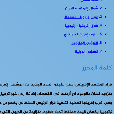
كلمة المحرر
شمال إفريقيا – الجزائر
غرب إفريقيا – السنغال
شرق إفريقيا – إثيوبيا
جنوب إفريقيا – مالاوي
الشؤون الإقليمية
الشؤون الدولية
كلمة المحرر
قراء المشهد الإفريقي، يطل عليكم العدد الجديد من المشهد الإفريقي
بتزويد لبنان بالوقود لح أزمتها في الكهرباء، إضافة إلى خبر تر
وفي غرب إفريقيا تغطية لتنفيذ قرار الرئيس السنغالي بخصوص مراج
لإثيوبيا بخفض قيمة عملتها تحت ضغوط متزايدة من الديون التي ع