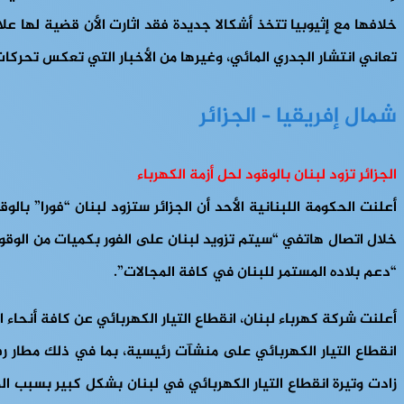
خلافها مع إثيوبيا تتخذ أشكالا جديدة فقد اثارت الأن قضية لها 
تعاني انتشار الجدري المائي، وغيرها من الأخبار التي تعكس تحركات ا
شمال إفريقيا – الجزائر
الجزائر تزود لبنان بالوقود لحل أزمة الكهرباء
أعلنت الحكومة اللبنانية الأحد أن الجزائر ستزود لبنان “فورا” بالو
خلال اتصال هاتفي “سيتم تزويد لبنان على الفور بكميات من الوقود
“دعم بلاده المستمر للبنان في كافة المجالات”.
أعلنت شركة كهرباء لبنان، انقطاع التيار الكهربائي عن كافة أنحاء ا
انقطاع التيار الكهربائي على منشآت رئيسية، بما في ذلك مطار ر
زادت وتيرة انقطاع التيار الكهربائي في لبنان بشكل كبير بسبب الض