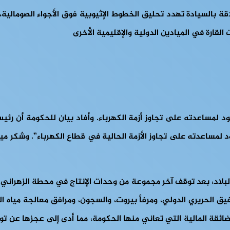
علاقة بالسيادة تهدد تحليق الخطوط الإثيوبية فوق الأجواء الصومال
لقارة في الميادين الدولية والإقليمية الأخرى
قود لمساعدته على تجاوز أزمة الكهرباء. وأفاد بيان للحكومة أن رئيس
 لمساعدته على تجاوز الأزمة الحالية في قطاع الكهرباء”. وشكر مي
لبلاد، بعد توقف آخر مجموعة من وحدات الإنتاج في محطة الزهراني لتول
فيق الحريري الدولي، ومرفأ بيروت، والسجون، ومرافق معالجة مياه 
ائقة المالية التي تعاني منها الحكومة، مما أدى إلى عجزها عن توفير