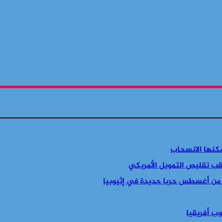
مكنها الانسحاب
قب تقليص التمويل الأمريكي
 من أغسطس حربا جديدة في إثيوبيا