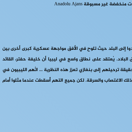
ا. عادوا إلى البلد حيث تلوح في الأفق مواجهة عسكرية كبرى أخرى بين
بلاد. يُعتقد على نطاق واسع في ليبيا أن خليفة حفتر، القائد
ة ترحيلهم إلى بنغازي تعزز هذه النظرية … اتُهم الليبيون في
ذلك الاغتصاب والسرقة. لكن جميع التهم أُسقطت عندما مثلوا أمام