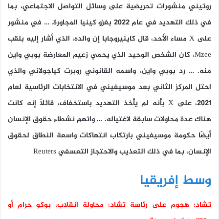
روتيني منشورات تحريضية على وسائل التواصل الاجتماعي، بما
في ذلك التهديد في عام 2022 بغزو كينيا المجاورة. … في منشور
على X مساء الأحد، قال كاينيروجابا إن والده، الذي أشار إليه بلقب
Mzee، كان الشخص الوحيد الذي يحمي زعيم المعارضة بوبي واين
منه. … رد بوبي واين، واسمه القانوني روبرت كياجولاني والذي
احتل المركز الثاني بعد موسيفيني في الانتخابات الرئاسية لعام
2021، على X بأنه لم يأخذ التهديد باستخفاف، قائلاً إنه كانت
هناك عدة محاولات سابقة لاغتياله. … واتهم نشطاء حقوق الإنسان
أيضًا حكومة موسيفيني بارتكاب انتهاكات واسعة النطاق لحقوق
الإنسان، بما في ذلك التعذيب والاحتجاز التعسفي Reuters
وسط إفريقيا
تشاد: هجوم على رئاسة تشاد: محاولة انقلاب، بوكو حرام أو