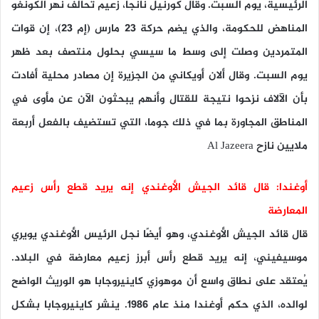
الرئيسية، يوم السبت. وقال كورنيل نانجا، زعيم تحالف نهر الكونغو
المناهض للحكومة، والذي يضم حركة 23 مارس (إم 23)، إن قوات
المتمردين وصلت إلى وسط ما سيسي بحلول منتصف بعد ظهر
يوم السبت. وقال ألان أويكاني من الجزيرة إن مصادر محلية أفادت
بأن الآلاف نزحوا نتيجة للقتال وأنهم يبحثون الآن عن مأوى في
المناطق المجاورة بما في ذلك جوما، التي تستضيف بالفعل أربعة
ملايين نازح Al Jazeera
أوغندا: قال قائد الجيش الأوغندي إنه يريد قطع رأس زعيم
المعارضة
قال قائد الجيش الأوغندي، وهو أيضًا نجل الرئيس الأوغندي يويري
موسيفيني، إنه يريد قطع رأس أبرز زعيم معارضة في البلاد.
يُعتقد على نطاق واسع أن موهوزي كاينيروجابا هو الوريث الواضح
لوالده، الذي حكم أوغندا منذ عام 1986. ينشر كاينيروجابا بشكل