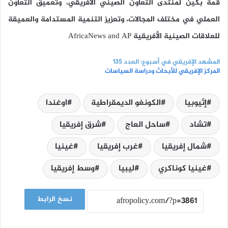
قمة بكين لمنتدى التعاون الصيني الأفريقي، وتعميق التعاون
العملي في مختلف المجالات، وتعزيز التنمية المستدامة والعميقة
للعلاقات الصينية الأفريقية AfricaNews and AP
المشهد الإفريقي في أسبوع: العدد 135
المركز الإفريقي للأبحاث ودراسة السياسات
إثيوبيا
الكونغو الديمقراطية
اوغندا
تشاد
ساحل العاج
شرق إفريقيا
شمال إفريقيا
غرب إفريقيا
غينيا
غينيا كوناكري
ليبيا
وسط إفريقيا
نسخ الرابط