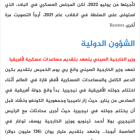
تأجيلها من يوليو 2022، لكن المجلس العسكري في البلاد، الذي
استولى على السلطة في انقلاب عام 2021، أرجأ التصويت مرة
أخرى Reutres
الشؤون الدولية
وزير الخارجية الصيني يتعهد بتقديم مساعدات عسكرية لأفريقيا
تعهد وزير الخارجية الصيني وانغ يي يوم الخميس بتقديم بكين
الدعم الكامل والمساعدات العسكرية لأفقر قارة في العالم أثناء
اختتام جولته الأفريقية في نيجيريا. بدأ وانغ جولة أفريقية في
السادس من يناير، حيث زار ناميبيا وجمهورية الكونغو وتشاد قبل
أن يختتم جولته في نيجيريا، حيث أجرى محادثات مع الرئيس
النيجيري بولا أحمد تينوبو ووزير الخارجية يوسف توغار في
العاصمة أبوجا… وتعهد بتقديم مليار يوان (136 مليون دولار)