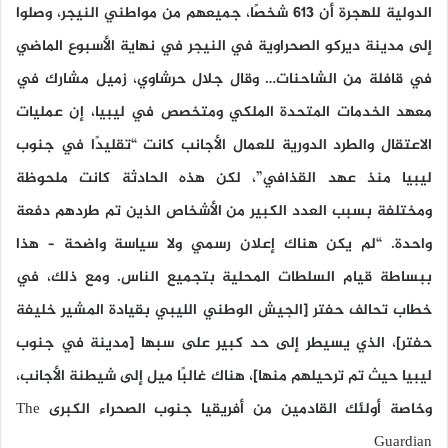
الدولية للهجرة أن 613 شخصًا، جميعهم من مواطني النيجر، وصلوا
إلى مدينة ديركو الصحراوية في النيجر في نهاية الأسبوع الماضي
في قافلة من الشاحنات… وقال جلال حرشاوي، زميل مشارك في
معهد الخدمات المتحدة الملكي ومتخصص في ليبيا، إن عمليات
الاعتقال والطرد الدورية للعمال الأجانب كانت “تقليدًا في جنوب
ليبيا منذ عهد القذافي”، لكن هذه الحادثة كانت ملحوظة
ومختلفة بسبب العدد الكبير من الأشخاص الذين تم طردهم دفعة
واحدة. “لم يكن هناك إعلان رسمي ولا سياسة واضحة – هذا
ببساطة قيام السلطات المحلية بتجميع الناس. ومع ذلك، في
خطاب تحالف حفتر [الجيش الوطني الليبي بقيادة المشير خليفة
حفتر]، الذي يسيطر إلى حد كبير على سبها [مدينة في جنوب
ليبيا حيث تم ترحيلهم منها]، هناك غالبًا ميل إلى شيطنة الأجانب،
وخاصة أولئك القادمين من أفريقيا جنوب الصحراء الكبرى The
Guardian