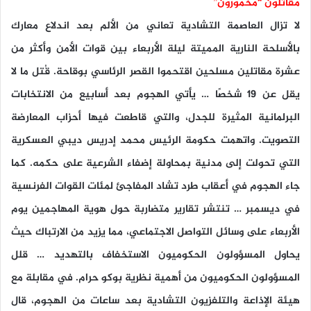
مقاتلون “مخمورون”
لا تزال العاصمة التشادية تعاني من الألم بعد اندلاع معارك
بالأسلحة النارية المميتة ليلة الأربعاء بين قوات الأمن وأكثر من
عشرة مقاتلين مسلحين اقتحموا القصر الرئاسي بوقاحة. قُتل ما لا
يقل عن 19 شخصًا … يأتي الهجوم بعد أسابيع من الانتخابات
البرلمانية المثيرة للجدل، والتي قاطعت فيها أحزاب المعارضة
التصويت. واتهمت حكومة الرئيس محمد إدريس ديبي العسكرية
التي تحولت إلى مدنية بمحاولة إضفاء الشرعية على حكمه. كما
جاء الهجوم في أعقاب طرد تشاد المفاجئ لمئات القوات الفرنسية
في ديسمبر … تنتشر تقارير متضاربة حول هوية المهاجمين يوم
الأربعاء على وسائل التواصل الاجتماعي، مما يزيد من الارتباك حيث
يحاول المسؤولون الحكوميون الاستخفاف بالتهديد … قلل
المسؤولون الحكوميون من أهمية نظرية بوكو حرام. في مقابلة مع
هيئة الإذاعة والتلفزيون التشادية بعد ساعات من الهجوم، قال