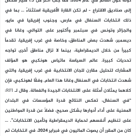
دولة حول العالم في عام 2024، مما جلب أكثر من 1.5 مليار شخص
إلى صناديق الاقتراع – لم تكن القارة الأفريقية استثناءً … بما في
ذلك انتخابات السنغال في مارس، وجنوب إفريقيا في مايو،
والجزائر وتونس في سبتمبر وأكتوبر على التوالي، وغانا في
ديسمبر، شهدت بعض المناطق، وخاصة في غرب إفريقيا، تقدماً
كبيراً من خلال الديمقراطية، بينما لا تزال مناطق أخرى تواجه
تحديات كبيرة. عالم السياسة ماتياس هونكبي هو المؤلف
المشارك لتحليل مقارن للجان الانتخابية في غرب إفريقيا، والتي
شهدت انتخابات في السنغال وغانا هذا العام. وفقًا لهونكبي، فإن
كلاهما يمثلان أمثلة على الانتخابات الجيدة والفعالة. وقال لـ RFI:
“في السنغال، تعكس النتائج قدرة المؤسسات في البلدان
المعنية على أداء أدوارها بشكل صحيح، فضلاً عن قدرة المواطنين
على تنظيم أنفسهم لحماية الديمقراطية وتأمين الانتخابات”. …
كان من المقرر أن يصوت الماليون في فبراير 2024، في انتخابات تم