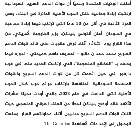
أعلنت الولايات المتحدة رسميًا أن قوات الدعم السريع السودانية
ارتكبت إبادة جماعية خلال الحرب الأهلية الدائرة في البلاد، وهي
المرة الثانية في أقل من 30 عامًا التي تُرتكب فيها إبادة جماعية
في السودان. أعلن أنتوني بلينكن، وزير الخارجية الأمريكي، عن
هذا القرار يوم الثلاثاء أثناء فرض عقوبات على قائد قوات الدعم
السريع محمد حمدان دقلو – المعروف باسم حميدتي – لدوره فيما
وصفه بـ “الفظائع المنهجية”، التي ارتكبت العديد منها في غرب
دارفور. في حين اتُهمت كل من قوات الدعم السريع والقوات
المسلحة السودانية المنافسة بارتكاب جرائم حرب خلال الحرب
الأهلية التي اندلعت في عام 2023، والتي أودت بحياة عشرات
الآلاف، فقد أوضح بلينكن نمطًا من العنف العرقي المنهجي حيث
قتلت قوات الدعم السريع مدنيين أثناء محاولتهم الفرار، ومنعت
الوصول إلى الإمدادات الأساسية The Guardian