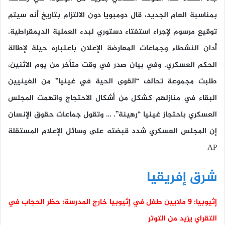
بمناسبة العام الجديد، قال دومبويا دون الالتزام بتاريخ أنه سيتم
توقيع مرسوم لإجراء استفتاء دستوري لبدء العملية الديمقراطية.
أدان النشطاء وجماعات المعارضة الإعلان باعتباره حيلة لإطالة
الحكم العسكري. وفي بيان صدر في وقت متأخر من يوم الاثنين،
طلبت مجموعة تحالف “القوى الحية في غينيا” من الغينيين
البقاء في منازلهم كشكل من أشكال الاحتجاج واتهمت المجلس
العسكري باحتجاز غينيا “رهينة”. … وتقول جماعات حقوق الإنسان
إن المجلس العسكري شدد قبضته على وسائل الإعلام المستقلة
AP
شرق إفريقيا
إثيوبيا: 9 ملايين طفل في إثيوبيا خارج المدرسة؛ حظر الحجاب في
التقراي يزيد من التوتر