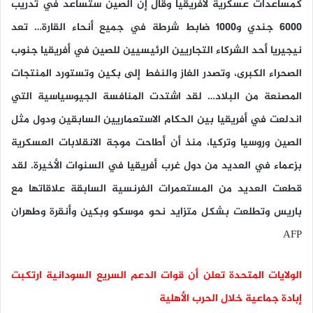
كمساعدات عسكرية لأفريقيا وقال إن الصين ستساعد في تدريب
6000 جندي و1000 ضابط شرطة في جميع أنحاء القارة… تعد
نيجيريا أحد الشركاء التجاريين الرئيسيين للصين في أفريقيا جنوب
الصحراء الكبرى، وتصدر الغاز والنفط إلى بكين وتستورد المنتجات
المصنعة من البلاد… لقد اشتدت المنافسة الجيوسياسية التي
اندلعت في أفريقيا بين الحكام الاستعماريين السابقين ودول مثل
الصين وروسيا وتركيا، منذ أن أطاحت موجة الانقلابات العسكرية
بزعماء في العديد من دول غرب أفريقيا في السنوات الأخيرة. لقد
قطعت العديد من المستعمرات الفرنسية السابقة علاقاتها مع
باريس وتطلعت بشكل متزايد نحو موسكو وبكين وأنقرة وطهران
AFP
الولايات المتحدة تعلن أن قوات الدعم السريع السودانية ارتكبت
إبادة جماعية خلال الحرب الأهلية