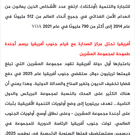
للتجارة والتنمية (أونكتاد)، ارتفع عدد الأشخاص الذين يعانون من
انعدام الأمن الغذائي في جميع أنحاء العالم من 512 مليونًا في
عام 2014 إلى أكثر من 790 مليونًا في عام 2021 VOA
أفريقيا تحتل مركز الصدارة مع قيام جنوب أفريقيا برسم أجندة
طموحة لمجموعة العشرين
باعتبارها أول دولة أفريقية تقود مجموعة العشرين التي تبلغ
قيمتها تريليون دولار، ستقضي جنوب أفريقيا عام 2025 في دفع
قضايا تخفيف الديون وتغير المناخ والعدالة الدولية. وهذا يعني أن
هناك الكثير على المحك بالنسبة لمجموعة البريكس والدول
النامية… تهدف بريتوريا إلى وضع أولويات التنمية الأفريقية بثبات
على أجندة مجموعة العشرين – وعلى نطاق أوسع، أولويات الجنوب
العالمي. تولت جنوب أفريقيا الرئاسة الدورية للمجموعة في
ديسمبر، وستستضيف قمتها السنوية الرئيسية في نوفمبر 2025،