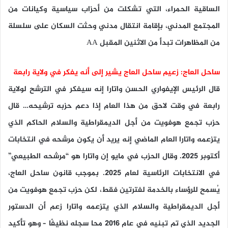
الساقية الحمراء، التي تشكلت من أحزاب سياسية وكيانات من
المجتمع المدني، بإقامة انتقال مدني وحثت السكان على سلسلة
من المظاهرات تبدأ من الاثنين المقبل AA
ساحل العاج: زعيم ساحل العاج يشير إلى أنه يفكر في ولاية رابعة
قال الرئيس الإيفواري الحسن واتارا إنه سيفكر في الترشح لولاية
رابعة في وقت لاحق من هذا العام إذا دعم حزبه ترشيحه… قال
حزب تجمع هوفويت من أجل الديمقراطية والسلام الحاكم الذي
يتزعمه واتارا العام الماضي إنه يريد أن يكون مرشحه في انتخابات
أكتوبر 2025. وقال الحزب في مايو إن واتارا هو “مرشحه الطبيعي”
في الانتخابات الرئاسية لعام 2025. بموجب قانون ساحل العاج،
يُسمح للرؤساء بالخدمة لفترتين فقط، لكن حزب تجمع هوفويت من
أجل الديمقراطية والسلام الذي يتزعمه واتارا زعم أن الدستور
الجديد الذي تم تبنيه في عام 2016 محا سجله نظيفًا – وهو تأكيد