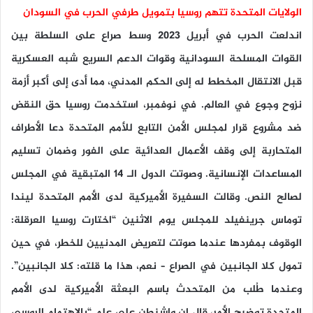
الولايات المتحدة تتهم روسيا بتمويل طرفي الحرب في السودان
اندلعت الحرب في أبريل 2023 وسط صراع على السلطة بين
القوات المسلحة السودانية وقوات الدعم السريع شبه العسكرية
قبل الانتقال المخطط له إلى الحكم المدني، مما أدى إلى أكبر أزمة
نزوح وجوع في العالم. في نوفمبر، استخدمت روسيا حق النقض
ضد مشروع قرار لمجلس الأمن التابع للأمم المتحدة دعا الأطراف
المتحاربة إلى وقف الأعمال العدائية على الفور وضمان تسليم
المساعدات الإنسانية. وصوتت الدول الـ 14 المتبقية في المجلس
لصالح النص. وقالت السفيرة الأميركية لدى الأمم المتحدة ليندا
توماس جرينفيلد للمجلس يوم الاثنين “اختارت روسيا العرقلة:
الوقوف بمفردها عندما صوتت لتعريض المدنيين للخطر، في حين
تمول كلا الجانبين في الصراع – نعم، هذا ما قلته: كلا الجانبين”.
وعندما طُلب من المتحدث باسم البعثة الأميركية لدى الأمم
المتحدة توضيح الأمر، قال إن واشنطن على علم “بالاهتمام الروسي