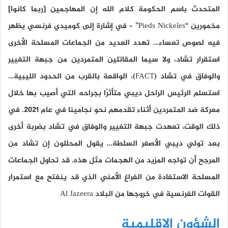
المتحدث باسم الحكومة كلام الله إن المهاجمين [ربما كانوا]
مخمورين “Pieds Nickeles” – في إشارة إلى كوميدي فرنسي يظهر
فيه لصوص تعساء… تهدد العديد من الجماعات المسلحة الأخرى
استقرار تشاد، ولا سيما المقاتلين المتمردين من جبهة التغيير
والوفاق في تشاد (FACT)، الواقعة بالقرب من الحدود الليبية…
استسلم الرئيس الراحل ديبي متأثرًا بجراحه التي أصيب بها خلال
معركة ضد المتمردين أثناء تقدمهم نحو نجامينا في عام 2021. في
ذلك الوقت، تعهدت جبهة التغيير والوفاق في تشاد بضربة أخرى
بعد تولي ديبي الأصغر السلطة… يقول المحللون إن تشاد من
المرجح أن تواجه المزيد من الهجمات مثل هذه. قد تحاول الجماعات
المسلحة الاستفادة من الفراغ الأمني ​​الذي قد ينفتح مع استمرار
القوات الفرنسية في خروجها من البلاد Al Jazeera
الشؤون الإقليمية