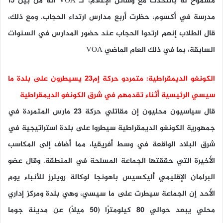
مسموح له بالتحدث مع وسائل الإعلام، لـ VOA أنه من بين 15
مدرسة في أكسوم، حظرت أربع مدارس ارتداء الحجاب. ومع ذلك،
قال الطلاب إنهم ارتدوا الحجاب عند حضور المدارس في السنوات
السابقة، بما في ذلك العام الماضي VOA
الكونغو الديمقراطية: متمردو حركة إم23 يسيطرون على بلدة ما
سيسي الرئيسية أثناء تقدمهم في شرق الكونغو الديمقراطية
قال سياسيون محليون إن مقاتلي حركة 23 مارس المتمردة في
جمهورية الكونغو الديمقراطية سيطروا على بلدة استراتيجية في
شرق البلاد الواقعة في وسط أفريقيا، مما أضاف إلى المكاسب
الأخيرة التي حققتها الجماعة المسلحة في المنطقة. وقال عضو
البرلمان الإقليمي أليكسيس باهونجا لوكالة رويترز للأنباء يوم
الأحد إن الجماعة سيطرت على ما سيسي، وهي بلدة ومركز إداري
محلي يبعد حوالي 80 كيلومترًا (50 ميلًا) عن مدينة جوما