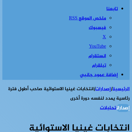
تابعنا
ملخص الموقع RSS
فيسبوك
‫X
‫YouTube
انستقرام
تيلقرام
إضافة عمود جانبي
الرئيسية
|
إصدارات
|
انتخابات غينيا الاستوائية صاحب أطول فترة
رئاسية يمدد لنفسه دورة أخرى
إصدارات
تحليلات
انتخابات غينيا الاستوائية