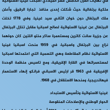
في نهايات القرن الخامس عشر الميلادي أصبحت غينيا الاستوائية
ملكية برتغالية حيث شكلت إحدى منافذ تجارة الرقيق، وأعلن
ملك البرتغال دون خوان الثاني سيد غينيا. وفي 1778 تخلت
البرتغال عن غينيا الاستوائية لصالح اسبانيا مقابل تنازل البرتغال
عن جزيرة سانت كاترين ومستعمرة ساكر منتو اللتين كان حولهما
نزاع بين البرتغال واسبانيا، في 1959 منحت اسبانيا غينيا
الاستوائية نظام المقاطعة وهي التسمية التي اعتمدتها اسبانيا
لمستعمراتها في القارة الإقريقية، ومع تاسيس منظمة الوحدة
الإفريقية في 1963 قر ارئيس الاسباني فرانكو إنهاء الاستعمار
فيهاتدريجيا، ومنحها الاستقلال في 1968.
غينيا الاستوائية وتأسيس الاستبداد
الحوار الوطني والإصلاحات المنقوصة