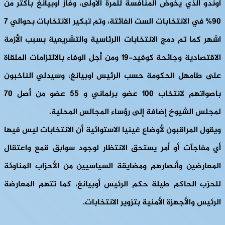
أوندو الذي يخوض المنافسة للمرة الأولى، وفاز أوبيانغ بأكثر من
90% في الانتخابات الست الفائتة، وتم تبكير الانتخابات بحوالي 7
اشهر كما تم دمج الانتخابات االرئاسية والتشريعية بسبب الأزمة
الاقتصادية وجائحة كوفيد-19 ومن أجل الوفاء بالالتزامات الملقاة
على طامهل الحكومة حسب الرئيس اوبيانغ، وسيدلي الناخبون
باصواتهم لانتخاب 100 عضو برلماني و 55 عضو من أصل 70
لمجلس الشيوخ إضافة إلى رؤساء المجالس المحلية.
ويقول المراقبون لأوضاع غينيا الاستوائية أن الانتخابات ليس فيها
أي مفاجآت أو أمر يستحق الانتظار لوجود سوابق قمع واعتقال
المعارضين وأنصارهم ومضايقة السياسيين من الأحزاب المناوئة
للحزب الحاكم طيلة حكم الرئيس أوبيانغ، كما تتهم المعارضة
الرئيس والأجهزة الأمنية بتزوير الانتخابات.