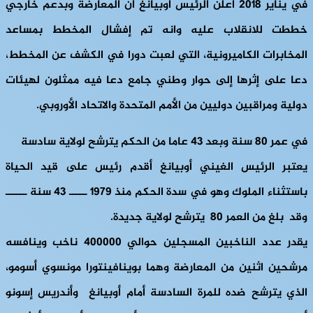
في يناير 2018 اعلن الرئيس أوبيانغ أن المعارضة وبدعم خارجي
خططت للانقلاب عليه وانه تم إفشال المخطط بمساعد
المخابرات الكاميرونية، التي لعبت دورا في الكشف عن المخطط،
دعا على إثرها إلى حوار وطني جامع دعا فيه ممثلون لهيئات
دولية ومراقبين دوليين من الأمم المتحدة والاتحاد الأوروبي.
في عمر 80 سنة وبعد 43 عاما من الحكم يترشح لولاية سادسة
يعتبر الرئيس الغيني أوبيانغ أقدم رئيس على قيد الحياة
باستثناء الملوك وهو في سدة الحكم منذ 1979 ـــــ 43 سنة ــــــ
وقد بلغ من العمر 80 يترشح لولاية جديدة.
يقدر عدد الناخبين المسجلين حوالي 400000 ناخب وينافسه
مرشحين اثنين من المعارضة وهما بوينافينتورا مونسوي أسومو،
الذي يترشح ضده للمرة السادسة أمام أوبيانغ وأندريس إسونو