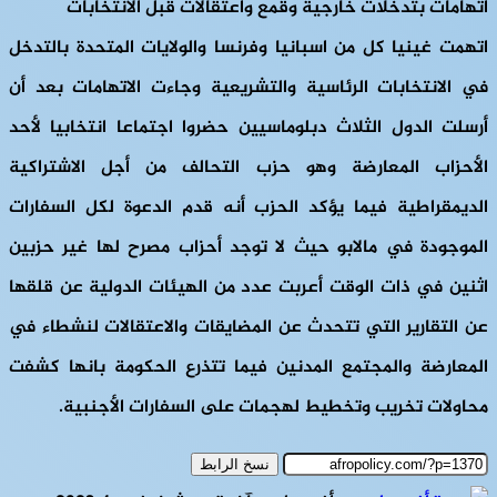
اتهامات بتدخلات خارجية وقمع واعتقالات قبل الانتخابات
اتهمت غينيا كل من اسبانيا وفرنسا والولايات المتحدة بالتدخل
في الانتخابات الرئاسية والتشريعية وجاءت الاتهامات بعد أن
أرسلت الدول الثلاث دبلوماسيين حضروا اجتماعا انتخابيا لأحد
الأحزاب المعارضة وهو حزب التحالف من أجل الاشتراكية
الديمقراطية فيما يؤكد الحزب أنه قدم الدعوة لكل السفارات
الموجودة في مالابو حيث لا توجد أحزاب مصرح لها غير حزبين
اثنين في ذات الوقت أعربت عدد من الهيئات الدولية عن قلقها
عن التقارير التي تتحدث عن المضايقات والاعتقالات لنشطاء في
المعارضة والمجتمع المدنين فيما تتذرع الحكومة بانها كشفت
محاولات تخريب وتخطيط لهجمات على السفارات الأجنبية.
نسخ الرابط