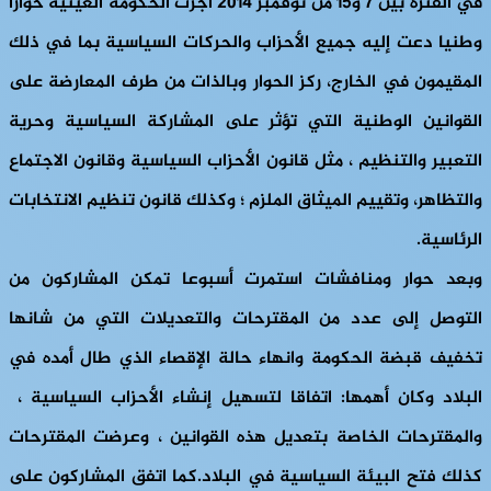
في الفترة بين 7 و15 من نوفمبر 2014 أجرت الحكومة الغينية حوارا
وطنيا دعت إليه جميع الأحزاب والحركات السياسية بما في ذلك
المقيمون في الخارج، ركز الحوار وبالذات من طرف المعارضة على
القوانين الوطنية التي تؤثر على المشاركة السياسية وحرية
التعبير والتنظيم ، مثل قانون الأحزاب السياسية وقانون الاجتماع
والتظاهر، وتقييم الميثاق الملزم ؛ وكذلك قانون تنظيم الانتخابات
الرئاسية.
وبعد حوار ومنافشات استمرت أسبوعا تمكن المشاركون من
التوصل إلى عدد من المقترحات والتعديلات التي من شانها
تخفيف قبضة الحكومة وانهاء حالة الإقصاء الذي طال أمده في
البلاد وكان أهمها: اتفاقا لتسهيل إنشاء الأحزاب السياسية ،
والمقترحات الخاصة بتعديل هذه القوانين ، وعرضت المقترحات
كذلك فتح البيئة السياسية في البلاد.كما اتفق المشاركون على