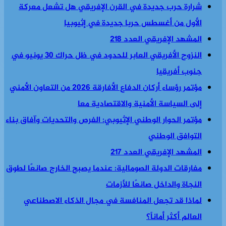
شرارة حرب جديدة في القرن الإفريقي هل تشعل معركة
الأول من أغسطس حربا جديدة في إثيوبيا
المشهد الإفريقي العدد 218
النزوح الأفريقي العابر للحدود في ظل حراك 30 يونيو في
جنوب أفريقيا
مؤتمر رؤساء أركان الدفاع الأفارقة 2026 من التعاون الأمني
إلى السياسة الأمنية والاقتصادية معا
مؤتمر الحوار الوطني الإثيوبي: الفرص والتحديات وآفاق بناء
التوافق الوطني
المشهد الإفريقي العدد 217
مفارقات الدولة الصومالية: عندما يصبح الخارج صانعًا لطوق
النجاة والداخل صانعًا للأزمات
لماذا قد تجعل المنافسة في مجال الذكاء الاصطناعي
العالم أكثر أماناً؟