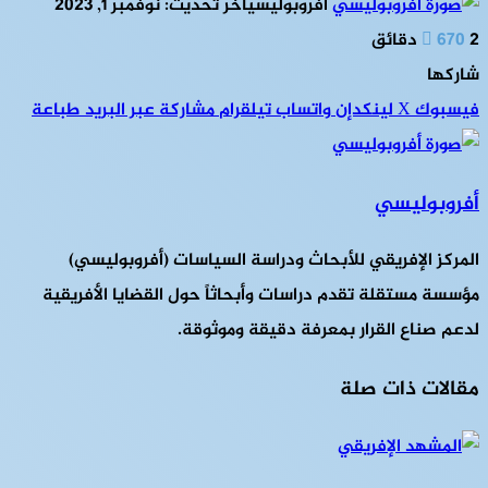
أفروبوليسي
آخر تحديث: نوفمبر 1, 2023
2 دقائق
670
شاركها
فيسبوك
‫X
لينكدإن
واتساب
تيلقرام
مشاركة عبر البريد
طباعة
أفروبوليسي
المركز الإفريقي للأبحاث ودراسة السياسات (أفروبوليسي)
مؤسسة مستقلة تقدم دراسات وأبحاثاً حول القضايا الأفريقية
لدعم صناع القرار بمعرفة دقيقة وموثوقة.
مقالات ذات صلة