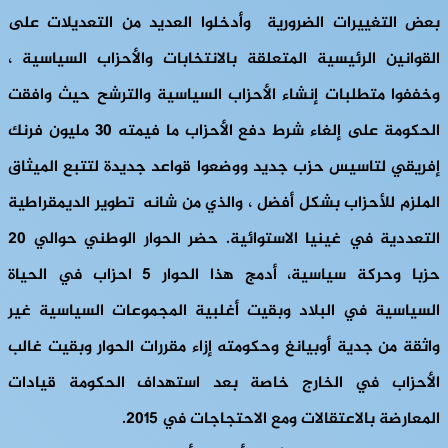
بعض التغييرات الضرورية وأدخلوا العديد من التعديلات على
القوانين الرئيسية المتعلقة بالانتخابات والأحزاب السياسية ،
وخففوا متطلبات إنشاء الأحزاب السياسية والترشح حيث وافقت
الحكومة على إلغاء شرط دفع الأحزاب ما فيمته 30 مليون فرنك
إفريقي لتاسيس حزب جديد ووضعوا قواعد جديدة لتتبع الميثاق
الملزم للأحزاب بشكل أفضل ، والذي من شانه تطوير الديمقراطية
التعددية في غينيا الاستوائية. حضر الحوار الوطني حوالي 20
حزبا وحركة سياسية، أدمج هذا الحوار 5 احزاب في الحياة
السياسية في البلاد وبقيت أغلبية المجموعات السياسية غير
واثقة من جدية أوبيانغ وحكومته إزاء مقررات الحوار وبقيت غالب
الأحزاب في الخارج خاصة بعد استهداف الحكومة قيادات
المعارضة بالاعتقالات ومع الاحتجاجات في 2015.