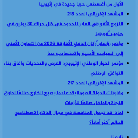
الأول من أغسطس حربا جديدة في إثيوبيا
المشهد الإفريقي العدد 218
النزوح الأفريقي العابر للحدود في ظل حراك 30 يونيو في
جنوب أفريقيا
مؤتمر رؤساء أركان الدفاع الأفارقة 2026 من التعاون الأمني
إلى السياسة الأمنية والاقتصادية معا
مؤتمر الحوار الوطني الإثيوبي: الفرص والتحديات وآفاق بناء
التوافق الوطني
المشهد الإفريقي العدد 217
مفارقات الدولة الصومالية: عندما يصبح الخارج صانعًا لطوق
النجاة والداخل صانعًا للأزمات
لماذا قد تجعل المنافسة في مجال الذكاء الاصطناعي
العالم أكثر أماناً؟
تابعنا