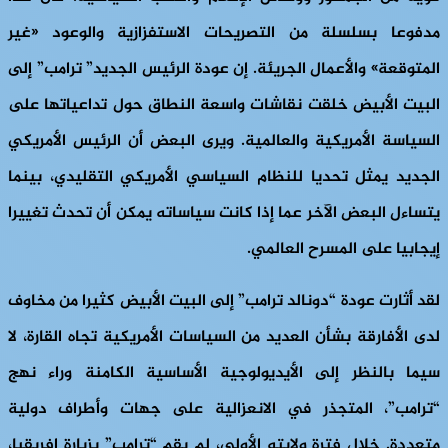
مدفوعا بسلسلة من التصريحات الاستفزازية والوعود «غير
المتوقعة» والأعمال الجريئة. إن عودة الرئيس الجديد” ترامب” إلى
البيت الأبيض خلقت نقاشات واسعة النطاق حول تداعياتها على
السياسة الأمريكية والعالمية. ويرى البعض أن الرئيس الأمريكي
الجديد يمثل تحديا للنظام السياسي الأمريكي التقليدي، بينما
يتساءل البعض الآخر عما إذا كانت سياساته يمكن أن تحدث تغييرا
إيجابيا على المسرح العالمي.
لقد أثارت عودة “دونالد ترامب” إلى البيت الأبيض كثيرا من مخاوف
لدى الأفارقة بشأن العديد من السياسات الأمريكية تجاه القارة، لا
سيما بالنظر إلى الأيديولوجية الأساسية الكامنة وراء نهج
“ترامب”، المتجذر في الانعزالية على جهات وأطراف دولية
متعددة. خلال فترة ولايته الأولى، لم يقم “ترامب” بزيارة إفريقيا،