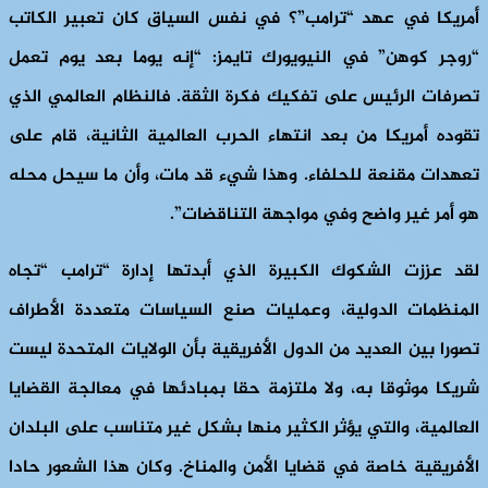
أمريكا في عهد “ترامب”؟ في نفس السياق كان تعبير الكاتب
“روجر كوهن” في النيويورك تايمز: “إنه يوما بعد يوم تعمل
تصرفات الرئيس على تفكيك فكرة الثقة. فالنظام العالمي الذي
تقوده أمريكا من بعد انتهاء الحرب العالمية الثانية، قام على
تعهدات مقنعة للحلفاء. وهذا شيء قد مات، وأن ما سيحل محله
هو أمر غير واضح وفي مواجهة التناقضات”.
لقد عززت الشكوك الكبيرة الذي أبدتها إدارة “ترامب “تجاه
المنظمات الدولية، وعمليات صنع السياسات متعددة الأطراف
تصورا بين العديد من الدول الأفريقية بأن الولايات المتحدة ليست
شريكا موثوقا به، ولا ملتزمة حقا بمبادئها في معالجة القضايا
العالمية، والتي يؤثر الكثير منها بشكل غير متناسب على البلدان
الأفريقية خاصة في قضايا الأمن والمناخ. وكان هذا الشعور حادا