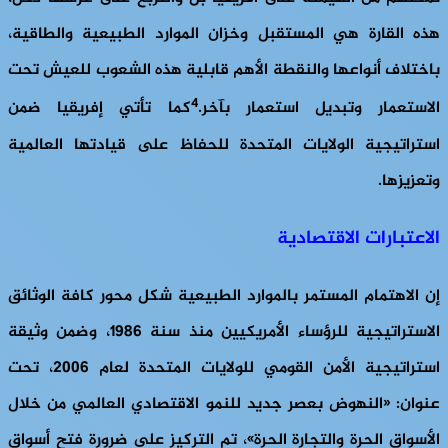
هذه القارة هي المستقبل وخزان الموارد الطبيعية والطاقية،
باختلاف أنواعها والنقطة الأهم قابلية هذه الشعوب للعيش تحت
4
الاستعمار وتبديل استعمار بآخر.
كما تأتي إفريقيا ضمن
استراتيجية الولايات المتحدة للحفاظ على قيادتها العالمية
وتعزيزها.
الاعتبارات الاقتصادية
إن الاهتمام المستمر بالموارد الطبيعية شكل محور كافة الوثائق
الاستراتيجية للرؤساء الأمريكيين منذ سنة 1986، وضمن وثيقة
استراتيجية الأمن القومي للولايات المتحدة لعام 2006، تحت
عنوان: «النهوض بعصر جديد للنمو الاقتصادي العالمي من خلال
الأسواق الحرة والتجارة الحرة»، تم التركيز على ضرورة فتح أسواق