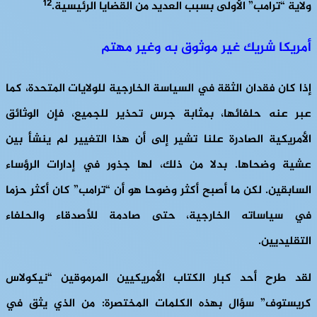
12
ولاية “ترامب” الأولى بسبب العديد من القضايا الرئيسية.
أمريكا شريك غير موثوق به وغير مهتم
إذا كان فقدان الثقة في السياسة الخارجية للولايات المتحدة، كما
عبر عنه حلفائها، بمثابة جرس تحذير للجميع، فإن الوثائق
الأمريكية الصادرة علنا تشير إلى أن هذا التغيير لم ينشأ بين
عشية وضحاها. بدلا من ذلك، لها جذور في إدارات الرؤساء
السابقين. لكن ما أصبح أكثر وضوحا هو أن “ترامب” كان أكثر حزما
في سياساته الخارجية، حتى صادمة للأصدقاء والحلفاء
التقليديين.
لقد طرح أحد كبار الكتاب الأمريكيين المرموقين “نيكولاس
كريستوف” سؤال بهذه الكلمات المختصرة: من الذي يثق في