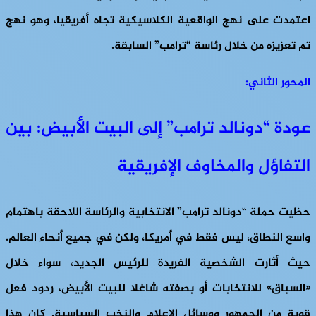
اعتمدت على نهج الواقعية الكلاسيكية تجاه أفريقيا، وهو نهج
تم تعزيزه من خلال رئاسة “ترامب” السابقة.
المحور الثاني:
عودة
“دونالد ترامب”
إلى البيت الأبيض: بين
التفاؤل والمخاوف الإفريقية
حظيت حملة “دونالد ترامب” الانتخابية والرئاسة اللاحقة باهتمام
واسع النطاق، ليس فقط في أمريكا، ولكن في جميع أنحاء العالم.
حيث أثارت الشخصية الفريدة للرئيس الجديد، سواء خلال
«السباق» للانتخابات أو بصفته شاغلا للبيت الأبيض، ردود فعل
قوية من الجمهور ووسائل الإعلام والنخب السياسية. كان هذا