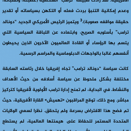
الأفريقية. لقد زادت طبيعة “ترامب” الشخصية (عصبته، وتقلباته،
وعدم إمكانية التنبؤ بردت فعله أو التكهن بسياساته أو تقدير
3
حقيقة مواقفه صعوبة).
ويتميز الرئيس الأمريكي الجديد “دونالد
ترامب” بأسلوبه الصريح، وابتعاده عن اللباقة السياسية التي
يتسم بها الرؤساء أو القادة العالميون الآخرون الذين يحيطون
أنفسهم غالبا بالواجهات الدبلوماسية والمراسم الرسمية.
كانت سياسة “دونالد ترامب” تجاه إفريقيا خلال رئاسته السابقة
مختلفة بشكل ملحوظ عن سياسة أسلافه من حيث الأهداف
والنشاط. في البداية، لم تمنح إدارة ترامب الأولوية لأفريقيا كتركيز
مباشر. ومع ذلك، توقع المراقبون «تهميش» القارة الأفريقية، حيث
تم فضح هذا الافتراض بسرعة ولم يتحقق. نظرا لسعي الولايات
المتحدة المستمر للحفاظ على هيمنتها العالمية، لم يستطع