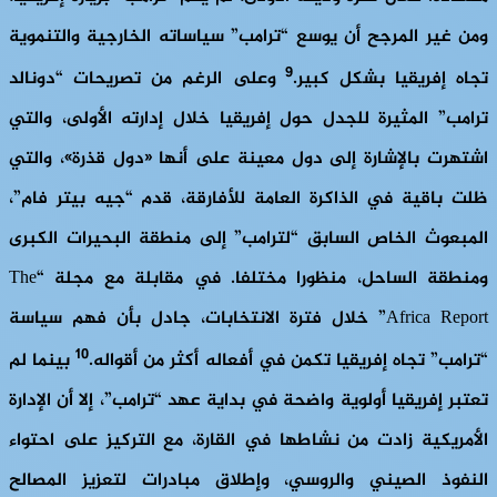
ومن غير المرجح أن يوسع “ترامب” سياساته الخارجية والتنموية
9
تجاه إفريقيا بشكل كبير.
وعلى الرغم من تصريحات “دونالد
ترامب” المثيرة للجدل حول إفريقيا خلال إدارته الأولى، والتي
اشتهرت بالإشارة إلى دول معينة على أنها «دول قذرة»، والتي
ظلت باقية في الذاكرة العامة للأفارقة، قدم “جيه بيتر فام”،
المبعوث الخاص السابق “لترامب” إلى منطقة البحيرات الكبرى
ومنطقة الساحل، منظورا مختلفا. في مقابلة مع مجلة “The
Africa Report” خلال فترة الانتخابات، جادل بأن فهم سياسة
10
“ترامب” تجاه إفريقيا تكمن في أفعاله أكثر من أقواله.
بينما لم
تعتبر إفريقيا أولوية واضحة في بداية عهد “ترامب”، إلا أن الإدارة
الأمريكية زادت من نشاطها في القارة، مع التركيز على احتواء
النفوذ الصيني والروسي، وإطلاق مبادرات لتعزيز المصالح