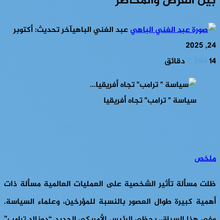
بين الفرص والمخاطر
عبد الغني الباهي
آخر تحديث: أكتوبر
24, 2025
14 دقائق
594
سياسة " ترامب" تجاه أفريقيا
ملخص
ظلت مسألة تأثير الشخصية على العمليات العالمية مسألة ذات
أهمية كبيرة طوال العصور بالنسبة للمؤرخين، وعلماء السياسة.
وفي هذا السياق، يحظى الرئيس الأمريكي الجديد “دونالد ترامب”