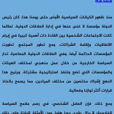
مقدمة
منذ ظهور الكيانات السياسية الأولى حتى يومنا هذا، كان رئيس
الدولة مؤسسة لا غنى عنها في إدارة العلاقات الدولية. لطالما
كانت الاجتماعات الشخصية بين القادة ذات أهمية كبيرة في إبرام
الاتفاقيات وإقامة الشراكات، ومع تطور المجتمع، تطورت
المؤسسات الحاكمة أيضا. وفي العلاقات الدولية المعاصرة، تدار
السياسة الخارجية من خلال عمل منهجي لمختلف الهيئات
والمؤسسات التي تضع وتنفذ استراتيجية مشتركة. ويتيح هذا
النهج إشراك مختصين من مختلف الميادين، مما يسمح باتخاذ
قرارات أكثر توازنا وفعالية.
ومع ذلك، فإن العامل الشخصي، في رسم ملامح السياسة
الخارجية؛ لا يزال يؤدي دورا هاما. ومن الأمثلة البارزة على ذلك