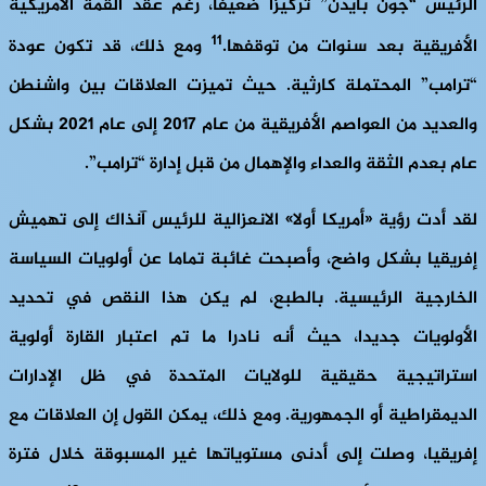
الرئيس “جون بايدن” تركيزا ضعيفا، رغم عقد القمة الأمريكية
11
الأفريقية بعد سنوات من توقفها.
ومع ذلك، قد تكون عودة
“ترامب” المحتملة كارثية. حيث تميزت العلاقات بين واشنطن
والعديد من العواصم الأفريقية من عام 2017 إلى عام 2021 بشكل
عام بعدم الثقة والعداء والإهمال من قبل إدارة “ترامب”.
لقد أدت رؤية «أمريكا أولا» الانعزالية للرئيس آنذاك إلى تهميش
إفريقيا بشكل واضح، وأصبحت غائبة تماما عن أولويات السياسة
الخارجية الرئيسية. بالطبع، لم يكن هذا النقص في تحديد
الأولويات جديدا، حيث أنه نادرا ما تم اعتبار القارة أولوية
استراتيجية حقيقية للولايات المتحدة في ظل الإدارات
الديمقراطية أو الجمهورية. ومع ذلك، يمكن القول إن العلاقات مع
إفريقيا، وصلت إلى أدنى مستوياتها غير المسبوقة خلال فترة