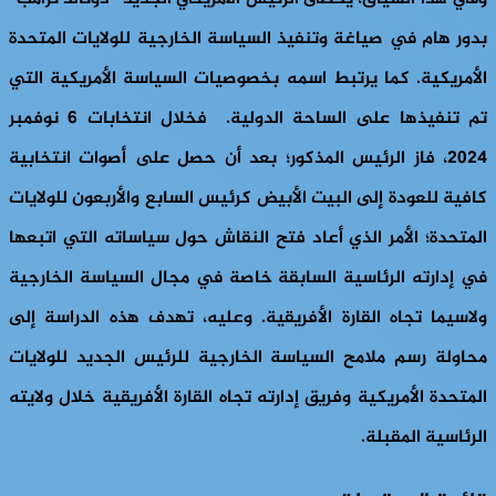
بدور هام في صياغة وتنفيذ السياسة الخارجية للولايات المتحدة
الأمريكية. كما يرتبط اسمه بخصوصيات السياسة الأمريكية التي
تم تنفيذها على الساحة الدولية. فخلال انتخابات 6 نوفمبر
2024، فاز الرئيس المذكور؛ بعد أن حصل على أصوات انتخابية
كافية للعودة إلى البيت الأبيض كرئيس السابع والأربعون للولايات
المتحدة؛ الأمر الذي أعاد فتح النقاش حول سياساته التي اتبعها
في إدارته الرئاسية السابقة خاصة في مجال السياسة الخارجية
ولاسيما تجاه القارة الأفريقية. وعليه، تهدف هذه الدراسة إلى
محاولة رسم ملامح السياسة الخارجية للرئيس الجديد للولايات
المتحدة الأمريكية وفريق إدارته تجاه القارة الأفريقية خلال ولايته
الرئاسية المقبلة.