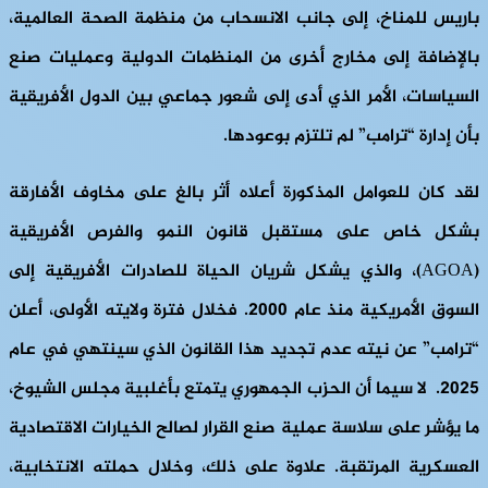
باريس للمناخ، إلى جانب الانسحاب من منظمة الصحة العالمية،
بالإضافة إلى مخارج أخرى من المنظمات الدولية وعمليات صنع
السياسات، الأمر الذي أدى إلى شعور جماعي بين الدول الأفريقية
بأن إدارة “ترامب” لم تلتزم بوعودها.
لقد كان للعوامل المذكورة أعلاه أثر بالغ على مخاوف الأفارقة
بشكل خاص على مستقبل قانون النمو والفرص الأفريقية
(AGOA)، والذي يشكل شريان الحياة للصادرات الأفريقية إلى
السوق الأمريكية منذ عام 2000. فخلال فترة ولايته الأولى، أعلن
“ترامب” عن نيته عدم تجديد هذا القانون الذي سينتهي في عام
2025. لا سيما أن الحزب الجمهوري يتمتع بأغلبية مجلس الشيوخ،
ما يؤشر على سلاسة عملية صنع القرار لصالح الخيارات الاقتصادية
العسكرية المرتقبة. علاوة على ذلك، وخلال حملته الانتخابية،