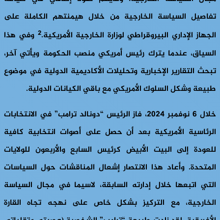
تفاصيل السياسة الخارجية من خلال هيمنتهم الكاملة على
2
الجهاز الإداري البيروقراطي لوزارة الخارجية الأمريكية.
وفي هذا
السياق، عندما يترك رئيس أمريكي منصب الحكومة ويأتي آخر،
تبحث التقارير الإخبارية وتحليلات الأكاديمية الدولية في موضوع
طبيعة وشكل السلوك الأمريكي مع باقي الكيانات الدولية.
خلال 6 نوفمبر 2024، فاز الرئيس “دونالد ترامب” في الانتخابات
الرئاسية الأمريكية بعد أن حصل على أصوات انتخابية كافية
للعودة إلى البيت الأبيض كرئيس السابع والأربعون للولايات
المتحدة. وأعاد هذا الانتصار إشعال المناقشات حول السياسات
التي اتبعها خلال إدارته السابقة، لاسيما في مجال السياسة
الخارجية، مع التركيز بشكل خاص على نهجه تجاه القارة