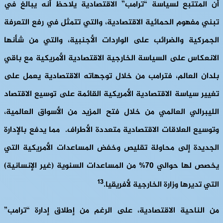
أن المتتبع لسياسة “ترامب” الاقتصادية يلاحظ أنه يبالغ في
تبني مفهوم الحمائية الاقتصادية، والتي تتمثل في رفع التعرفة
الجمركية والضرائب على الواردات الأجنبية، والتي من شأنها
الانعكاس على السياسة الخارجية الاقتصادية الأمريكية مع باقي
بلدان العالم، فترامب من خلال توجهاته الاقتصادية يعمل على
تغيير سياسة الاقتصادية الأمريكية القائمة على توسيع الاقتصاد
الليبرالي العالمي من خلال فتح المزيد من الأسواق العالمية،
وتوسيع العلاقات الاقتصادية متعددة الأطراف. مما يدفع بالإدارة
الجديدة إلى محاولة تقليص وخفض المساعدات الأمريكية التي
يخصص لها حوالي 70% من المساعدات السنوية (غير الإنسانية)
13
التي تديرها وزارة الخارجية لأفريقيا.
من الناحية الاقتصادية، على الرغم من إطلاق إدارة “ترامب”