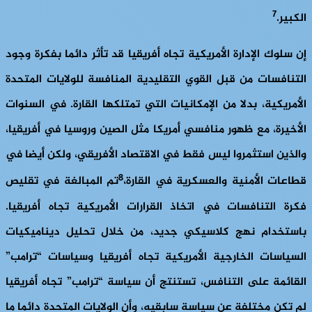
7
الكبير.
إن سلوك الإدارة الأمريكية تجاه أفريقيا قد تأثر دائما بفكرة وجود
التنافسات من قبل القوي التقليدية المنافسة للولايات المتحدة
الأمريكية، بدلا من الإمكانيات التي تمتلكها القارة. في السنوات
الأخيرة، مع ظهور منافسي أمريكا مثل الصين وروسيا في أفريقيا،
والذين استثمروا ليس فقط في الاقتصاد الأفريقي، ولكن أيضا في
8
قطاعات الأمنية والعسكرية في القارة،
تم المبالغة في تقليص
فكرة التنافسات في اتخاذ القرارات الأمريكية تجاه أفريقيا.
باستخدام نهج كلاسيكي جديد، من خلال تحليل ديناميكيات
السياسات الخارجية الأمريكية تجاه أفريقيا وسياسات “ترامب”
القائمة على التنافس، تستنتج أن سياسة “ترامب” تجاه أفريقيا
لم تكن مختلفة عن سياسة سابقيه، وأن الولايات المتحدة دائما ما