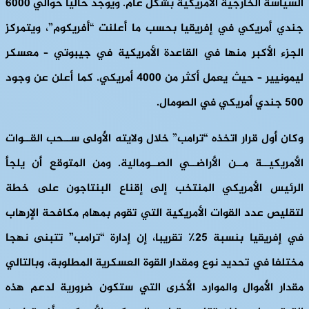
السياسة الخارجية الأمريكية بشكل عام. ويوجد حاليا حوالي 6000
جندي أمريكي في إفريقيا بحسب ما أعلنت “أفريكوم”، ويتمركز
الجزء الأكبر منها في القاعدة الأمريكية في جيبوتي – معسكر
ليمونيير – حيث يعمل أكثر من 4000 أمريكي. كما أعلن عن وجود
500 جندي أمريكي في الصومال.
وكان أول قرار اتخذه “ترامب” خلال ولايته الأولى ســحب القــوات
الأمريكيــة مــن الأراضــي الصــومالية. ومن المتوقع أن يلجأ
الرئيس الأمريكي المنتخب إلى إقناع البنتاجون على خطة
لتقليص عدد القوات الأمريكية التي تقوم بمهام مكافحة الإرهاب
في إفريقيا بنسبة 25٪ تقريبا، إن إدارة “ترامب” تتبنى نهجا
مختلفا في تحديد نوع ومقدار القوة العسكرية المطلوبة، وبالتالي
مقدار الأموال والموارد الأخرى التي ستكون ضرورية لدعم هذه