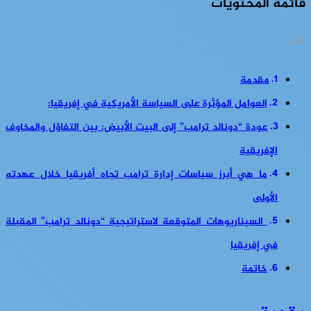
قائمة المحتويات
مقدمة
العوامل المؤثرة على السياسة الأمريكية في إفريقيا:
عودة “دونالد ترامب” إلى البيت الأبيض: بين التفاؤل والمخاوف
الإفريقية
ما هي أبرز سياسات إدارة ترامب تجاه أفريقيا خلال عهدته
الأولى
السيناريوهات المتوقعة لاستراتيجية “دونالد ترامب” المقبلة
في إفريقيا
خاتمة