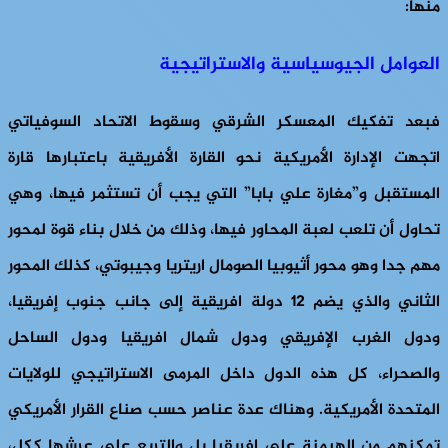
منها:
العوامل الجيوسياسية والاستراتيجية
فبعد تفكيك المعسكر الشرقي وسقوط الاتحاد السوفياتي
اتجهت الإدارة الأمريكية نحو القارة الأفريقية باعتبارها قارة
المستقبل و”مغارة علي بابا” التي يجب أن تستثمر فيها، وهي
تحاول أن تلعب لعبة المحاور فيها، وذلك من خلال بناء قوة لمحور
مهم جدا وهو محور أثيوبيا الصومال اريتريا وجيبوتي، كذلك المحور
الثاني والذي يضم 12 دولة افريقية إلى جانب جنوب إفريقيا،
ودول الغرب الإفريقي ودول شمال افريقيا ودول الساحل
والصحراء، كل هذه الدول داخل المرمى الاستراتيجي للولايات
المتحدة الأمريكية. وهناك عدة عناصر حسب صناع القرار الأمريكي
تمكنهم من الهيمنة على افريقيا بل والتربع على عرشها ككل،