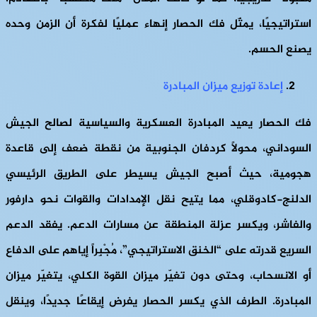
استراتيجيًا، يمثّل فك الحصار إنهاء عمليًا لفكرة أن الزمن وحده
يصنع الحسم.
إعادة توزيع ميزان المبادرة
فك الحصار يعيد المبادرة العسكرية والسياسية لصالح الجيش
السوداني، محولاً كردفان الجنوبية من نقطة ضعف إلى قاعدة
هجومية، حيث أصبح الجيش يسيطر على الطريق الرئيسي
الدلنج-كادوقلي، مما يتيح نقل الإمدادات والقوات نحو دارفور
والفاشر، ويكسر عزلة المنطقة عن مسارات الدعم. يفقد الدعم
السريع قدرته على “الخنق الاستراتيجي”، مُجْبِراً إياهم على الدفاع
أو الانسحاب، وحتى دون تغيّر ميزان القوة الكلي، يتغيّر ميزان
المبادرة. الطرف الذي يكسر الحصار يفرض إيقاعًا جديدًا، وينقل