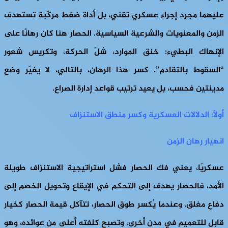
عليهما مجرد إجراء عسكري تقني، بل أداة ضغط مركّبة تستهدف
الزمن والمعنويات والشرعية السياسية. الحصار هنا كان رهانًا على
الإنهاك البطيء: خنق الموارد، شلّ الحركة، وتكريس شعور
“السقوط بالتقادم”. كسر هذا الرهان، بالتالي، لا يغيّر وضع
مدينتين فحسب، بل يعيد ترتيب قواعد إدارة الصراع.
أولًا: الدلالات العسكرية وكسر منطق الاستنزاف
انهيار رهان الزمن
عسكريًا، يعني فك الحصار فشل استراتيجية الاستنزاف طويلة
الأمد، فالحصار يهدف إلى التحكم في الإيقاع وتحويل الخصم إلى
دفاع مغلق. وعندما يُكسر طوق الحصار، تتآكل قيمة الحصار كخيار
قابل للتعميم في مدن أخرى، وتصبح كلفته أعلى من عوائده، وهو