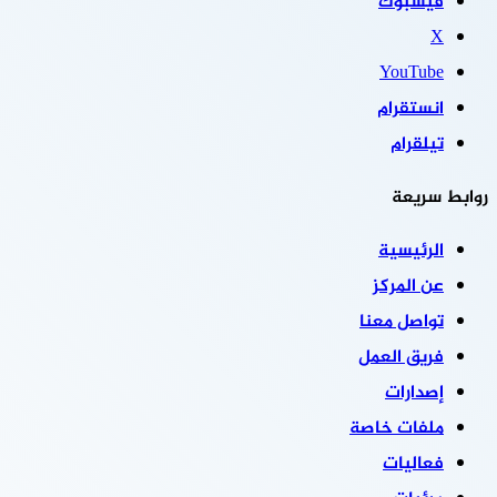
فيسبوك
‫X
‫YouTube
انستقرام
تيلقرام
روابط سريعة
الرئيسية
عن المركز
تواصل معنا
فريق العمل
إصدارات
ملفات خاصة
فعاليات