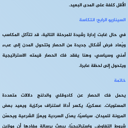
الأقل كلفة على المدى البعيد.
السيناريو الرابع: انتكاسة
في حال غابت إدارة رشيدة للمرحلة التالية، قد تتآكل المكاسب
ويُعاد فرض أشكال جديدة من الحصار وتتحول المدن إلى عبء
أمني وسياسي، وهنا يفقد فك الحصار قيمته الاستراتيجية
ويتحول إلى لحظة عابرة.
خاتمة
يحمل فك الحصار عن كادوقلي والدلنج دلالات متعددة
المستويات. عسكريًا، يكسر أداة استنزاف مركزية ويعيد بعض
المرونة للميدان. سياسيًا، يعدّل السردية ويعزّز الشرعية ويحسّن
شروط التفاوض. واستراتيجيًا، يبعث برسالة مفادها أن موازين