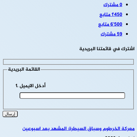
0
مشترك
1٬450
متابع
6٬500
متابع
59
مشترك
اشترك في قائمتنا البريدية
القائمة البريدية
أدخل الايميل
معركة الخرطوم وسباق السيطرة: المشهد بعد اسبوعين