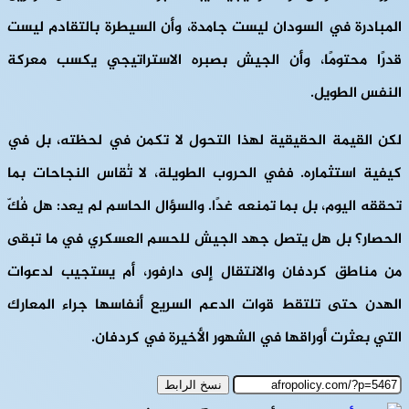
المبادرة في السودان ليست جامدة، وأن السيطرة بالتقادم ليست
قدرًا محتومًا، وأن الجيش بصبره الاستراتيجي يكسب معركة
النفس الطويل.
لكن القيمة الحقيقية لهذا التحول لا تكمن في لحظته، بل في
كيفية استثماره. ففي الحروب الطويلة، لا تُقاس النجاحات بما
تحققه اليوم، بل بما تمنعه غدًا. والسؤال الحاسم لم يعد: هل فُكّ
الحصار؟ بل هل يتصل جهد الجيش للحسم العسكري في ما تبقى
من مناطق كردفان والانتقال إلى دارفور، أم يستجيب لدعوات
الهدن حتى تلتقط قوات الدعم السريع أنفاسها جراء المعارك
التي بعثرت أوراقها في الشهور الأخيرة في كردفان.
نسخ الرابط