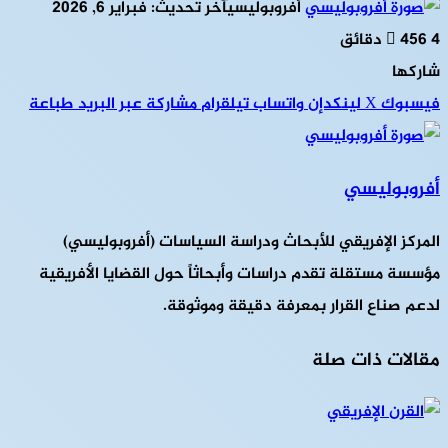
أفروبوليسي
آخر تحديث: فبراير 6, 2026
4 دقائق
456
شاركها
فيسبوك
‫X
لينكدإن
واتساب
تيلقرام
مشاركة عبر البريد
طباعة
أفروبوليسي
المركز الإفريقي للأبحاث ودراسة السياسات (أفروبوليسي)
مؤسسة مستقلة تقدم دراسات وأبحاثاً حول القضايا الأفريقية
لدعم صناع القرار بمعرفة دقيقة وموثوقة.
مقالات ذات صلة