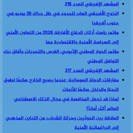
المشهد الإفريقي العدد 218
النزوح الأفريقي العابر للحدود في ظل حراك 30 يونيو في
جنوب أفريقيا
مؤتمر رؤساء أركان الدفاع الأفارقة 2026 من التعاون الأمني
إلى السياسة الأمنية والاقتصادية معا
مؤتمر الحوار الوطني الإثيوبي: الفرص والتحديات وآفاق بناء
التوافق الوطني
المشهد الإفريقي العدد 217
مفارقات الدولة الصومالية: عندما يصبح الخارج صانعًا لطوق
النجاة والداخل صانعًا للأزمات
لماذا قد تجعل المنافسة في مجال الذكاء الاصطناعي
العالم أكثر أماناً؟
العلاقة بين الحوثيين وحركة الشباب: من التباين المذهبي
إلى البراغماتية الأمنية