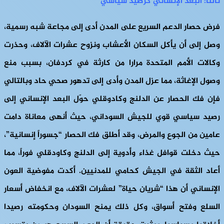
ثالثًا: البعد الإنساني كرصيد سياسي
فرض حصار الدعم السريع على المدن أدى إلى مجاعة شبه رسمية،
وصل إلى أن يأكل السكان الأعشاب ونزوح عشرات الآلاف، وحذرت
وكالات الأمم المتحدة مرارا من كارثة في كردفان، بسبب منع
وصول الإغاثة، مما عزل المدن وأدى إلى تدهور صحي حاد وبالتالي
فإن فك الحصار عن الدلنج وكادوقلي حوّل البعد الإنساني إلى
رصيد سياسي قوي للجيش السوداني، حيث أنهى معاناة دامت
عامين من الجوع والمرض، وقد أطلق فك الحصار “جسوراً إنسانية”،
حيث دخلت قوافل غذاء وأدوية إلى الدلنج وكاودقلي فوراً، مما
أعاد الثقة في الجيش كحامي للمدنيين. أكدت مفوضية العون
الإنساني أن هذا “شريان حياة” لعشرات الآلاف، مع انخفاض أسعار
السلع وفتح أسواق، وكل ذلك يمنح السودان وحكومته رصيدا