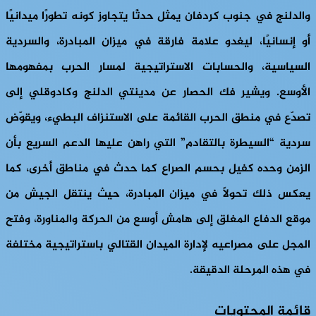
والدلنج في جنوب كردفان يمثل حدثًا يتجاوز كونه تطورًا ميدانيًا
أو إنسانيًا، ليغدو علامة فارقة في ميزان المبادرة، والسردية
السياسية، والحسابات الاستراتيجية لمسار الحرب بمفهومها
الأوسع. ويشير فك الحصار عن مدينتي الدلنج وكادوقلي إلى
تصدّع في منطق الحرب القائمة على الاستنزاف البطيء، ويقوّض
سردية “السيطرة بالتقادم” التي راهن عليها الدعم السريع بأن
الزمن وحده كفيل بحسم الصراع كما حدث في مناطق أخرى، كما
يعكس ذلك تحولًا في ميزان المبادرة، حيث ينتقل الجيش من
موقع الدفاع المغلق إلى هامش أوسع من الحركة والمناورة، وفتح
المجل على مصراعيه لإدارة الميدان القتالي باستراتيجية مختلفة
في هذه المرحلة الدقيقة.
قائمة المحتويات