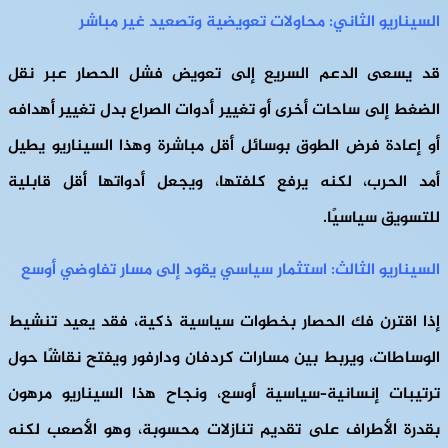
السيناريو الثاني: محاولات تعويضية وتصعيد غير مباشر
قد يسعى الدعم السريع إلى تعويض فشل الحصار عبر نقل
الضغط إلى ساحات أخرى أو تغيير أدوات الصراع بدل تغيير أهدافه
أو إعادة فرض الطوق بوسائل أقل مباشرة وهذا السيناريو يطيل
أمد الحرب، لكنه يرفع كلفتها، ويجعل أدواتها أقل قابلية
للتسويق سياسيًا.
السيناريو الثالث: استثمار سياسي يقود إلى مسار تفاوضي أوسع
إذا اقترن فك الحصار بخطوات سياسية ذكية، فقد يعيد تنشيط
الوساطات، ويربط بين مسارات كردفان ودارفور ويفتح نقاشًا حول
ترتيبات إنسانية–سياسية أوسع، ونجاح هذا السيناريو مرهون
بقدرة الأطراف على تقديم تنازلات محسوبة، وهو الأصعب لكنه