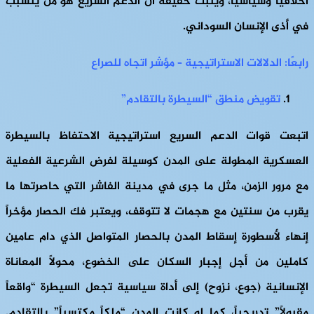
أخلاقيا وسياسيا، ويثبت حقيقة أن الدعم السريع هو من يتسبب
في أذى الإنسان السوداني.
رابعًا: الدلالات الاستراتيجية – مؤشر اتجاه للصراع
تقويض منطق “السيطرة بالتقادم
”
اتبعت قوات الدعم السريع استراتيجية الاحتفاظ بالسيطرة
العسكرية المطولة على المدن كوسيلة لفرض الشرعية الفعلية
مع مرور الزمن، مثل ما جرى في مدينة الفاشر التي حاصرتها ما
يقرب من سنتين مع هجمات لا تتوقف، ويعتبر فك الحصار مؤخراً
إنهاء لأسطورة إسقاط المدن بالحصار المتواصل الذي دام عامين
كاملين من أجل إجبار السكان على الخضوع، محولاً المعاناة
الإنسانية (جوع، نزوح) إلى أداة سياسية تجعل السيطرة “واقعاً
مقبولاً” تدريجياً، كما لو كانت المدن “ملكاً مكتسباً” بالتقادم.