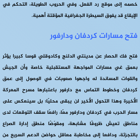
خصمه إلى موقع رد الفعل. وفي الحروب الطويلة، التحكم في
الإيقاع قد يفوق السيطرة الجغرافية المؤقتة أهمية.
فتح مسارات كردفان ودارفور
فتح فك الحصار عن مدينتي الدلنج وكادوقلي قوسا كبيرا يؤثر
بعمق غي مسارات المواجهة المستقبلية خاصة وأن الجيش
والقوات المساندة له واجهوا صعوبات في الوصول إلى عمق
كردفان وخطوط التماس مع دارفور باعتبارها مسرح المعركة
الأخيرة وهذا التحول الأخير لن يبقى محليًا؛ بل سينعكس على
مسار الحرب في كردفان ودارفور معًا، رافعًا سقف التوقعات لدى
مناطق تعيش ظروفًا مشابهة، ومقوّضًا منطق إدارة الصراع
بالتجزئة، ودافعا إلى مخاطبة معاقل حواضن الدعم السريع من