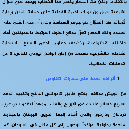
بالتقادم، ولكن فك الحصار يكسر هذا الخطاب ويعيد طرح سؤال
الشرعية حول من يملك القدرة الفعلية على حماية المدن وإدارة
الأزمات، هذا السؤال هو جوهر السياسة وهي أن مدى القدرة على
الصمود وفك الحصار تعزّز موقع الطرف المرتبط بالمدينتين أمام
حاضنته الاجتماعية، وتضعف دعاوى الدعم السريع بالسيطرة
الشاملة. فالشرعية تُستمد من إدارة الواقع اليومي للناس، لا من
الادعاءات الخطابية.
أثر فك الحصار على مسارات التفاوض
عزز الجيش موقفه، بفتح طريق كادوقلي الدلنج وتكبيد الدعم
السريع خسائر فادحة في الأرواح والعتاد، ممهداً لتقدم نحو غرب
كردفان ودارفور، والتي أشاد إليها الفريق البرهان باعبتارها
ـملحمة بطولية، مؤكداً الوصول إلى كل مكان في السودان، كما