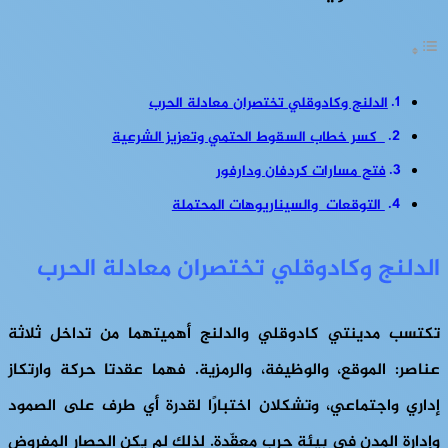
الدلنج وكادوقلي تختصران معادلة الحرب
كسر خطاب السقوط الحتمي وتعزيز الشرعية
فتح مسارات كردفان ودارفور
التوقعات والسيناريوهات المحتملة
الدلنج وكادوقلي تختصران معادلة الحرب
تكتسب مدينتي كادوقلي والدلنج أهميتهما من تداخل ثلاثة
عناصر: الموقع، والوظيفة، والرمزية. فهما عقدتا حركة وارتكاز
إداري واجتماعي، وتشكلان اختبارًا لقدرة أي طرف على الصمود
وإدارة المدن في بيئة حرب معقّدة. لذلك لم يكن الحصار المفروض