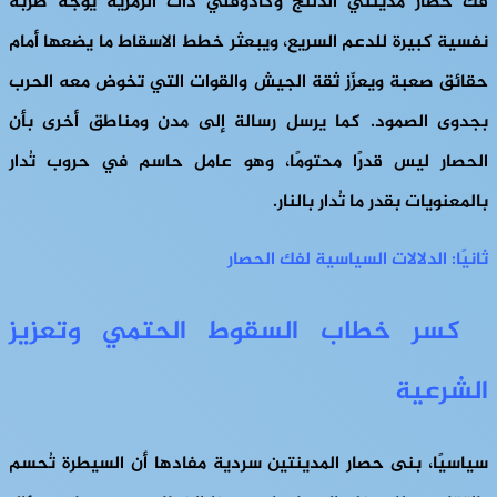
فك حصار مدينتي الدلنج وكادوقلي ذات الرمزية يوجّه ضربة
نفسية كبيرة للدعم السريع، ويبعثر خطط الاسقاط ما يضعها أمام
حقائق صعبة ويعزّز ثقة الجيش والقوات التي تخوض معه الحرب
بجدوى الصمود. كما يرسل رسالة إلى مدن ومناطق أخرى بأن
الحصار ليس قدرًا محتومًا، وهو عامل حاسم في حروب تُدار
بالمعنويات بقدر ما تُدار بالنار.
ثانيًا: الدلالات السياسية لفك الحصار
كسر خطاب السقوط الحتمي وتعزيز
الشرعية
سياسيًا، بنى حصار المدينتين سردية مفادها أن السيطرة تُحسم