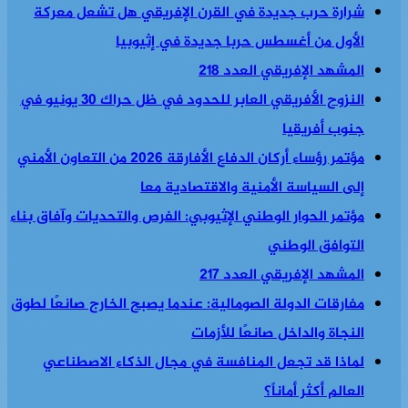
شرارة حرب جديدة في القرن الإفريقي هل تشعل معركة
الأول من أغسطس حربا جديدة في إثيوبيا
المشهد الإفريقي العدد 218
النزوح الأفريقي العابر للحدود في ظل حراك 30 يونيو في
جنوب أفريقيا
مؤتمر رؤساء أركان الدفاع الأفارقة 2026 من التعاون الأمني
إلى السياسة الأمنية والاقتصادية معا
مؤتمر الحوار الوطني الإثيوبي: الفرص والتحديات وآفاق بناء
التوافق الوطني
المشهد الإفريقي العدد 217
مفارقات الدولة الصومالية: عندما يصبح الخارج صانعًا لطوق
النجاة والداخل صانعًا للأزمات
لماذا قد تجعل المنافسة في مجال الذكاء الاصطناعي
العالم أكثر أماناً؟