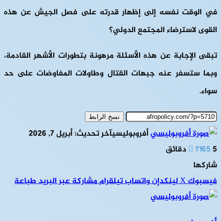
في الوقت نفسه إلى إظهار قدرته على فصل الجيش عن هذه
القوى لاسترضاء المجتمع الدولي؟
تبقى الإجابة عن هذه الأسئلة مرهونة بتطورات الأشهر القادمة،
وبما ستسفر عنه جبهات القتال وطاولات المفاوضات على حد
سواء.
نسخ الرابط
أفروبوليسي
آخر تحديث: أبريل 7, 2026
5 دقائق
1٬165
شاركها
فيسبوك
‫X
لينكدإن
واتساب
تيلقرام
مشاركة عبر البريد
طباعة