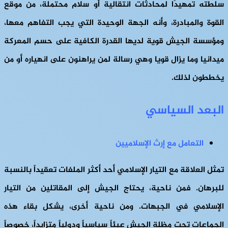
سلطته تمهيدًا لمحادثات انتقالية أو سلام محتملة، من موقع
القوة والمبادرة، وأنه الجهة الوحيدة التي يجب التفاهم معها،
ومؤسسة الجيش قوية لديها القدرة الكافية على حسم المعركة
ميدانيا وما يزال قويا وهي رسالة لمن يراهنون على انهياره أو من
يخططون لذلك.
البعد السياسي
التعامل مع إرث الإسلاميين
تمثل العلاقة مع التيار الإسلامي أحد أكثر الملفات تعقيداً بالنسبة
للبرهان. فمن ناحية، يحتاج الجيش إلى المقاتلين من التيار
الإسلامي في الجبهات. ومن ناحية أخرى، يشكل بقاء هذه
الجماعات تحت مظلة الجيش عبئاً سياسياً ودولياً متزايداً، خصوصاً