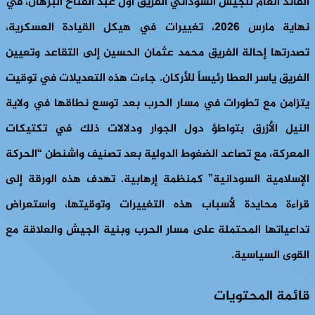
القائد العام للجيش السوداني الفريق أول عبد الفتاح البرهان، في
نهاية مارس 2026، تغييرات في هيكل القيادة العسكرية،
تصدرتها إحالة الفريق محمد عثمان الحسين إلى التقاعد وتعيين
الفريق ياسر العطا رئيساً للأركان. جاءت هذه التعديلات في توقيت
يتزامن مع تطورات في مسار الحرب بعد توسع نطاقها في ولاية
النيل الأزرق بتواطؤ دول الجوار ودلالات ذلك في تكتيكات
المعركة، مع تصاعد الضغوط الدولية بعد تصنيف واشنطن “الحركة
الإسلامية السودانية” كمنظمة إرهابية. تهدف هذه الورقة إلى
قراءة محايدة لأسباب هذه التغييرات وتوقيتها، واستعراض
تداعياتها المحتملة على مسار الحرب وبنية الجيش والعلاقة مع
القوى السياسية.
قائمة المحتويات