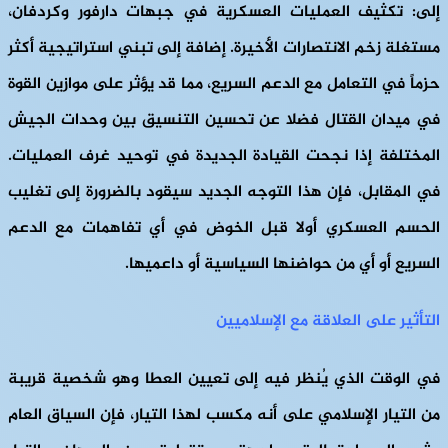
إلى: تكثيف العمليات العسكرية في جبهات دارفور وكردفان،
مستغلة زخم الانتصارات الأخيرة. إضافة إلى تبني استراتيجية أكثر
حزماً في التعامل مع الدعم السريع، مما قد يؤثر على موازين القوة
في ميدان القتال فضلا عن تحسين التنسيق بين وحدات الجيش
المختلفة إذا نجحت القيادة الجديدة في توحيد غرف العمليات.
في المقابل، فإن هذا التوجه الجديد سيقود بالضرورة إلى تغليب
الحسم العسكري أولا قبل الخوض في أي تفاهمات مع الدعم
السريع أو أي من حواضنها السياسية أو داعميها.
التأثير على العلاقة مع الإسلاميين
في الوقت الذي يُنظر فيه إلى تعيين العطا وهو شخصية قريبة
من التيار الإسلامي على أنه مكسب لهذا التيار، فإن السياق العام