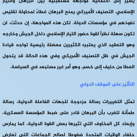
يشير إلى احتمالية مواجهة مستقبلية بين البرهان والتيار
الإسلامي. التصنيف الأميركي يمنح البرهان غطاءً لمحاولة تقليص
نفوذهم في مؤسسات الدولة. لكن هذه المواجهة، إن حدثت، لن
تكون سهلة نظراً لقوة حضور التيار الإسلامي داخل الجيش وخارجه
وهو التعقيد الذي يعتبره الكثيرين معضلة رئيسية تواجه قيادة
الجيش في ظل التصنيف الأمريكي وفي هذه الحالة قد يتحول
العطا من حليف إلى خصم، وهو أمر غير مستبعد في السياسة.
التأثير على الموقف الدولي
تمثل التغييرات رسالة مزدوجة للجهات الفاعلة الدولية، رسالة
طمأنة للغرب بأن البرهان قادر على ضبط المؤسسة العسكرية،
وإبعاد كل المخاوف التي تثيرها بعض القوة الدولية، كما يمارس
حلفاء الولايات المتحدة ضغوطا لصالح الجماعات التي تعارض