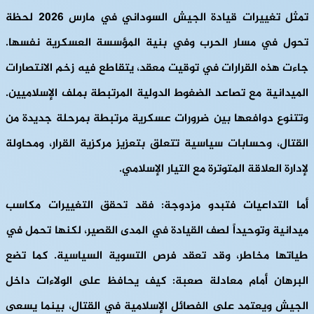
تمثل تغييرات قيادة الجيش السوداني في مارس 2026 لحظة
تحول في مسار الحرب وفي بنية المؤسسة العسكرية نفسها.
جاءت هذه القرارات في توقيت معقد، يتقاطع فيه زخم الانتصارات
الميدانية مع تصاعد الضغوط الدولية المرتبطة بملف الإسلاميين.
وتتنوع دوافعها بين ضرورات عسكرية مرتبطة بمرحلة جديدة من
القتال، وحسابات سياسية تتعلق بتعزيز مركزية القرار، ومحاولة
لإدارة العلاقة المتوترة مع التيار الإسلامي.
أما التداعيات فتبدو مزدوجة: فقد تحقق التغييرات مكاسب
ميدانية وتوحيداً لصف القيادة في المدى القصير، لكنها تحمل في
طياتها مخاطر، وقد تعقد فرص التسوية السياسية. كما تضع
البرهان أمام معادلة صعبة: كيف يحافظ على الولاءات داخل
الجيش ويعتمد على الفصائل الإسلامية في القتال، بينما يسعى