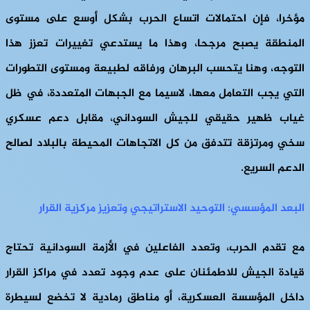
مؤخرا، فإن احتمالات اتساع الحرب بشكل أوسع على مستوى
المنطقة يصبح مرجحا، وهذا ما يستدعي تغييرات تعزز هذا
التوجه، وهنا يتحسب البرهان ورفاقه لطبيعة ومستوى التطورات
التي يجب التعامل معها، لاسيما مع الجبهات المتعددة، في ظل
غياب ظهير حقيقي للجيش السوداني، مقابل دعم عسكري
سخي ومرتزقة تتدفق من كل الاتجاهات المحيطة بالبلاد لصالح
الدعم السريع.
البعد المؤسسي: التوحيد الاستراتيجي وتعزيز مركزية القرار
مع تقدم الحرب، وتعدد الفاعلين في الأزمة السودانية تحتاج
قيادة الجيش للاطمئنان على عدم وجود تعدد في مراكز القرار
داخل المؤسسة العسكرية، أو مناطق رمادية لا تخضع لسيطرة