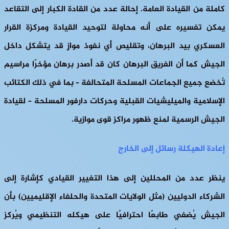
كاملة من القيادة العامة. إحالة عدد من القادة الكبار إلى التقاعد
يمكن تفسيره على أنه محاولة لتوحيد القيادة ومركزة القرار
العسكري بيد البرهان، وتقليص أي نفوذ موازٍ قد يتشكل داخل
الجيش كما أن الفريق البرهان كان قد أصدر برهان مؤخرًا مراسيم
تُخضع جميع الجماعات المسلحة المتحالفة – بما في ذلك الكتائب
الإسلامية والميليشيات القبلية وحركات دارفور المسلحة – لقيادة
الجيش الرسمية لمنع ظهور مراكز قوى موازية.
إعادة الهيكلة رسائل إلى الخارج
ينظر عدد من المحللين إلى هذا التغيير القيادي كإشارة إلى
الشركاء الدوليين (مثل الولايات المتحدة والحلفاء الإقليميين) بأن
الجيش يُضفي طابعًا احترافيًا على هيكله التنظيمي ويُركز