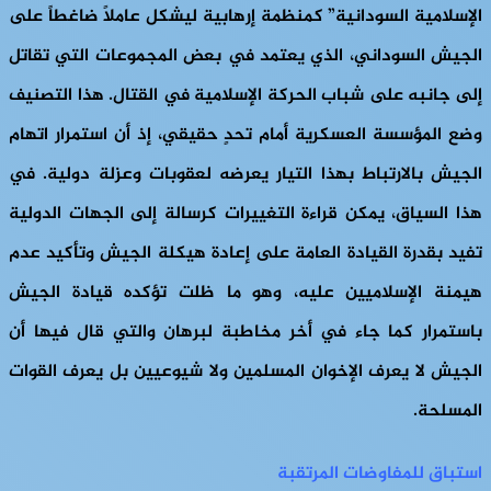
الإسلامية السودانية” كمنظمة إرهابية ليشكل عاملاً ضاغطاً على
الجيش السوداني، الذي يعتمد في بعض المجموعات التي تقاتل
إلى جانبه على شباب الحركة الإسلامية في القتال. هذا التصنيف
وضع المؤسسة العسكرية أمام تحدٍ حقيقي، إذ أن استمرار اتهام
الجيش بالارتباط بهذا التيار يعرضه لعقوبات وعزلة دولية. في
هذا السياق، يمكن قراءة التغييرات كرسالة إلى الجهات الدولية
تفيد بقدرة القيادة العامة على إعادة هيكلة الجيش وتأكيد عدم
هيمنة الإسلاميين عليه، وهو ما ظلت تؤكده قيادة الجيش
باستمرار كما جاء في أخر مخاطبة لبرهان والتي قال فيها أن
الجيش لا يعرف الإخوان المسلمين ولا شيوعيين بل يعرف القوات
المسلحة.
استباق للمفاوضات المرتقبة