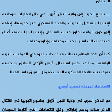
المناطق.
ـــ توسع الحرب إلى ولاية النيل الأزرق، في ظل اتهامات سودانية
لإثيوبيا بتسهيل التدريب والعتاد العسكري عبر حدودها، إضافة
إلى كون الولاية تجاور جنوب السودان وإثيوبيا مما يضيف أعباء
جديدة تتطلب استراتيجيات مختلفة وإدارة مختلفة.
كما أن هذه المهام تتطلب قيادة ذات خبرة في العمليات البرية
الواسعة، مما قد يفسر استبدال رئيس الأركان السابق بشخصية
تعرف بتوجهاتها العسكرية المتشددة مثل الفريق ياسر العطا.
الاستعداد لمرحلة تصعيد أوسع:
مع اندلاع الحرب في ولاية النيل الأزرق، وضلوع إثيوبيا في القتال
الدائر هناك بدعم إماراتي وفق الاتهامات التي أثارها السودان