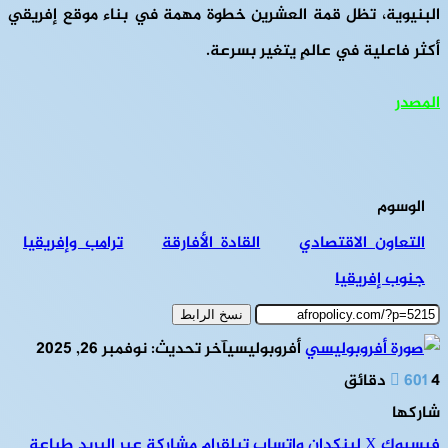
البنيوية، تظل قمة العشرين خطوة مهمة في بناء موقع إفريقي
أكثر فاعلية في عالمٍ يتغير بسرعة.
المصدر
الوسوم
التعاون الاقتصادي
القادة الأفارقة
ترامب وإفريقيا
جنوب إفريقيا
نسخ الرابط
أفروبوليسي
آخر تحديث: نوفمبر 26, 2025
4 دقائق
601
شاركها
فيسبوك
‫X
لينكدإن
واتساب
تيلقرام
مشاركة عبر البريد
طباعة