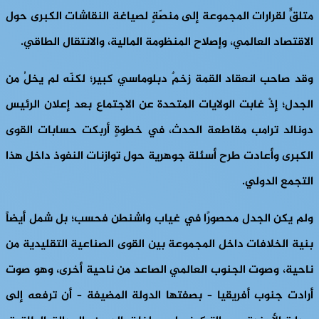
متلقٍّ لقرارات المجموعة إلى منصّةٍ لصياغة النقاشات الكبرى حول
الاقتصاد العالمي، وإصلاح المنظومة المالية، والانتقال الطاقي.
وقد صاحب انعقاد القمة زخمٌ دبلوماسي كبير؛ لكنّه لم يخلُ من
الجدل؛ إذْ غابت الولايات المتحدة عن الاجتماع بعد إعلان الرئيس
دونالد ترامب مقاطعة الحدث، في خطوةٍ أربكت حسابات القوى
الكبرى وأعادت طرح أسئلة جوهرية حول توازنات النفوذ داخل هذا
التجمع الدولي.
ولم يكن الجدل محصورًا في غياب واشنطن فحسب؛ بل شمل أيضاً
بنية الخلافات داخل المجموعة بين القوى الصناعية التقليدية من
ناحية، وصوت الجنوب العالمي الصاعد من ناحية أخرى، وهو صوت
أرادت جنوب أفريقيا – بصفتها الدولة المضيفة – أن ترفعه إلى