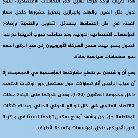
هذا الغياب أوجد فراغًا نسبيًا في النقاشات الاقتصادية، سمح
لدول مثل الصين والهند والبرازيل بتعزيز حضورها داخل مسار
القمة، في ظل اهتمامها بمسائل التمويل والتنمية وإصلاح
المؤسسات الاقتصادية الدولية. وقد تعاملت جنوب أفريقيا مع هذا
التحول بحذر، بينما سعى الشركاء الأوروبيون إلى منع انزلاق القمة
نحو اصطفافات سياسية حادّة.
ومع أن واشنطن لم تقطع مشاركتها المؤسسية في المجموعة، إلا
أن غياب الرئيس أثار تساؤلات حول مستقبل دور الولايات المتحدة
داخل مجموعة العشرين (G20)، ومدى قدرتها على قيادة ملفات
الاقتصاد العالمي في ظل الواقع الدولي الحالي. وبذلك شكّلت
المقاطعة جزءًا من مشهد أوسع يعكس تراجعًا نسبيًا في مركزية
الدور الأمريكي داخل المؤسسات متعددة الأطراف.