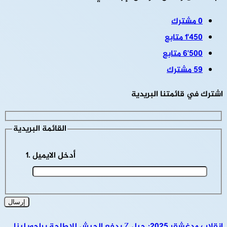
0
مشترك
1٬450
متابع
6٬500
متابع
59
مشترك
اشترك في قائمتنا البريدية
القائمة البريدية
أدخل الايميل
انقلاب مدغشقر 2025: جيل Z يدفع الجيش للإطاحة براجويلينا