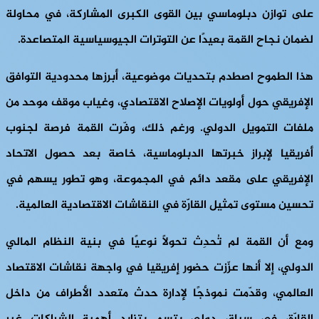
على توازن دبلوماسي بين القوى الكبرى المشاركة، في محاولة
لضمان نجاح القمة بعيدًا عن التوترات الجيوسياسية المتصاعدة.
هذا الطموح اصطدم بتحديات موضوعية، أبرزها محدودية التوافق
الإفريقي حول أولويات الإصلاح الاقتصادي، وغياب موقف موحد من
ملفات التمويل الدولي. ورغم ذلك، وفّرت القمة فرصة لجنوب
أفريقيا لإبراز خبرتها الدبلوماسية، خاصة بعد حصول الاتحاد
الإفريقي على مقعد دائم في المجموعة، وهو تطور يسهم في
تحسين مستوى تمثيل القارّة في النقاشات الاقتصادية العالمية.
ومع أن القمة لم تُحدِث تحولًا نوعيًا في بنية النظام المالي
الدولي، إلا أنها عزّزت حضور إفريقيا في واجهة نقاشات الاقتصاد
العالمي، وقدّمت نموذجًا لإدارة حدث متعدد الأطراف من داخل