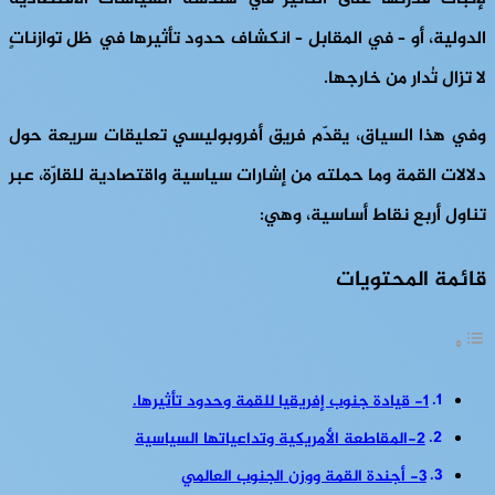
الدولية، أو – في المقابل – انكشاف حدود تأثيرها في ظل توازناتٍ
لا تزال تُدار من خارجها.
وفي هذا السياق، يقدّم فريق أفروبوليسي تعليقات سريعة حول
دلالات القمة وما حملته من إشارات سياسية واقتصادية للقارّة، عبر
تناول أربع نقاط أساسية، وهي:
قائمة المحتويات
1- قيادة جنوب إفريقيا للقمة وحدود تأثيرها.
2-المقاطعة الأمريكية وتداعياتها السياسية
3- أجندة القمة ووزن الجنوب العالمي