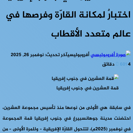
اختبارٌ لمكانة القارّة وفرصها في
عالم متعدد الأقطاب
أفروبوليسي
آخر تحديث: نوفمبر 26, 2025
4 دقائق
601
قمة العشرين في جنوب إفريقيا
في سابقة هي الأولى من نوعها منذ تأسيس مجموعة العشرين،
احتضنت مدينة جوهانسبيرغ في جنوب إفريقيا قمة المجموعة
في نوفمبر (2025م)، لتتحول القارّة الإفريقية – وللمرة الأولى – من