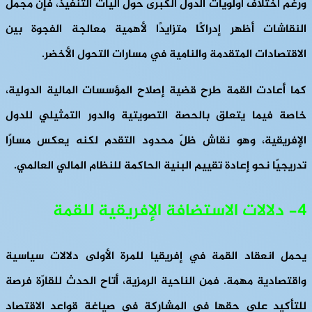
ورغم اختلاف أولويات الدول الكبرى حول آليات التنفيذ، فإن مجمل
النقاشات أظهر إدراكًا متزايدًا لأهمية معالجة الفجوة بين
الاقتصادات المتقدمة والنامية في مسارات التحول الأخضر.
كما أعادت القمة طرح قضية إصلاح المؤسسات المالية الدولية،
خاصة فيما يتعلق بالحصة التصويتية والدور التمثيلي للدول
الإفريقية، وهو نقاش ظلّ محدود التقدم لكنه يعكس مسارًا
تدريجيًا نحو إعادة تقييم البنية الحاكمة للنظام المالي العالمي.
4- دلالات الاستضافة الإفريقية للقمة
يحمل انعقاد القمة في إفريقيا للمرة الأولى دلالات سياسية
واقتصادية مهمة. فمن الناحية الرمزية، أتاح الحدث للقارّة فرصة
للتأكيد على حقها في المشاركة في صياغة قواعد الاقتصاد