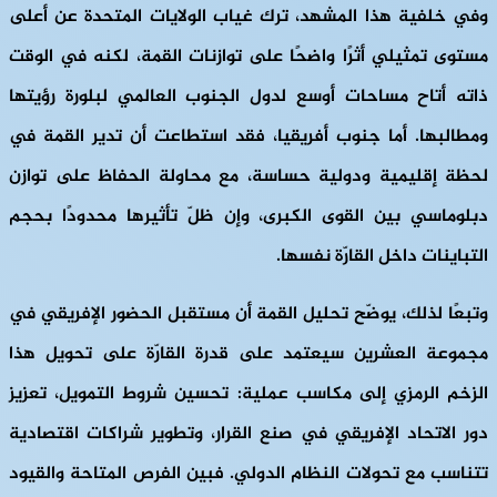
وفي خلفية هذا المشهد، ترك غياب الولايات المتحدة عن أعلى
مستوى تمثيلي أثرًا واضحًا على توازنات القمة، لكنه في الوقت
ذاته أتاح مساحات أوسع لدول الجنوب العالمي لبلورة رؤيتها
ومطالبها. أما جنوب أفريقيا، فقد استطاعت أن تدير القمة في
لحظة إقليمية ودولية حساسة، مع محاولة الحفاظ على توازن
دبلوماسي بين القوى الكبرى، وإن ظلّ تأثيرها محدودًا بحجم
التباينات داخل القارّة نفسها.
وتبعًا لذلك، يوضّح تحليل القمة أن مستقبل الحضور الإفريقي في
مجموعة العشرين سيعتمد على قدرة القارّة على تحويل هذا
الزخم الرمزي إلى مكاسب عملية: تحسين شروط التمويل، تعزيز
دور الاتحاد الإفريقي في صنع القرار، وتطوير شراكات اقتصادية
تتناسب مع تحولات النظام الدولي. فبين الفرص المتاحة والقيود