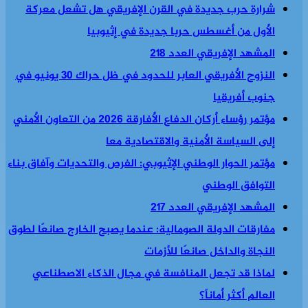
شرارة حرب جديدة في القرن الإفريقي هل تشعل معركة
الأول من أغسطس حربا جديدة في إثيوبيا
المشهد الإفريقي العدد 218
النزوح الأفريقي العابر للحدود في ظل حراك 30 يونيو في
جنوب أفريقيا
مؤتمر رؤساء أركان الدفاع الأفارقة 2026 من التعاون الأمني
إلى السياسة الأمنية والاقتصادية معا
مؤتمر الحوار الوطني الإثيوبي: الفرص والتحديات وآفاق بناء
التوافق الوطني
المشهد الإفريقي العدد 217
مفارقات الدولة الصومالية: عندما يصبح الخارج صانعًا لطوق
النجاة والداخل صانعًا للأزمات
لماذا قد تجعل المنافسة في مجال الذكاء الاصطناعي
العالم أكثر أماناً؟