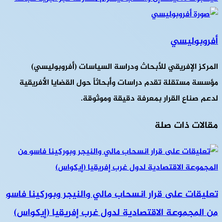
أفروبوليسي
المركز الإفريقي للأبحاث ودراسة السياسات (أفروبوليسي)
مؤسسة مستقلة تقدم دراسات وأبحاثاً حول القضايا الأفريقية
لدعم صناع القرار بمعرفة دقيقة وموثوقة.
مقالات ذات صلة
تعليقات على قرار انسحاب مالي والنيجر وبوركينا فاسو
من المجموعة الاقتصادية لدول غرب إفريقيا (إيكواس)