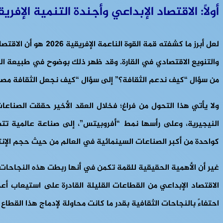
أولاً: الاقتصاد الإبداعي وأجندة التنمية الإفري
لعل أبرز ما كشفته ق
والتنويع الاقتصادي في القارة. وقد ظهر ذلك بوضوح في طبيعة المش
من سؤال “كيف ندعم الثقافة؟” إلى سؤال “كيف نجعل الثقافة مصدرا
ولا يأتي هذا التحول من فراغ؛ فخلال العقد الأخير حققت الصناعات
النيجيرية، وعلى رأسها نمط “أفروبيتس”، إلى صناعة عالمية تتصد
كواحدة من أكبر الصناعات السينمائية في العالم من حيث حجم الإنتاج
غير أن الأهمية الحقيقية للقمة تكمن في أنها ربطت هذه النجاحات 
الاقتصاد الإبداعي من القطاعات القليلة القادرة على استيعاب أع
احتفاءً بالنجاحات الثقافية بقدر ما كانت محاولة لإدماج هذا القطا