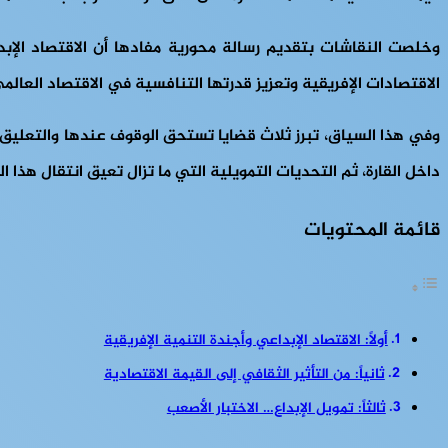
وخلصت النقاشات بتقديم رسالة محورية مفادها أن الاقتصاد الإبدا
الاقتصادات الإفريقية وتعزيز قدرتها التنافسية في الاقتصاد العالم
وفي هذا السياق، تبرز ثلاث قضايا تستحق الوقوف عندها والتعليق ع
داخل القارة، ثم التحديات التمويلية التي ما تزال تعيق انتقال هذا ا
قائمة المحتويات
أولاً: الاقتصاد الإبداعي وأجندة التنمية الإفريقية
ثانياً: من التأثير الثقافي إلى القيمة الاقتصادية
ثالثاً: تمويل الإبداع… الاختبار الأصعب