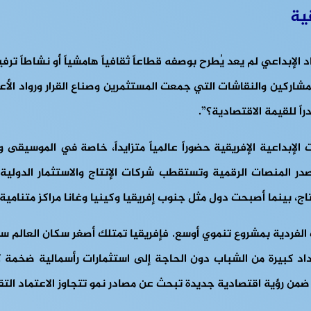
قية
مة القوة الناعمة الإفريقية 2026 هو أن الاقتصاد الإبداعي لم يعد يُطرح بوصفه قطاعاً ثقافياً 
اركين والنقاشات التي جمعت المستثمرين وصناع القرار ورواد الأعم
ً للقيمة الاقتصادية؟”.
 الإبداعية الإفريقية حضوراً عالمياً متزايداً، خاصة في الموسيقى
ر المنصات الرقمية وتستقطب شركات الإنتاج والاستثمار الدولية.
، بينما أصبحت دول مثل جنوب إفريقيا وكينيا وغانا مراكز متنامية ل
الفردية بمشروع تنموي أوسع. فإفريقيا تمتلك أصغر سكان العالم سنا
داد كبيرة من الشباب دون الحاجة إلى استثمارات رأسمالية ضخمة ك
ع ضمن رؤية اقتصادية جديدة تبحث عن مصادر نمو تتجاوز الاعتماد التق