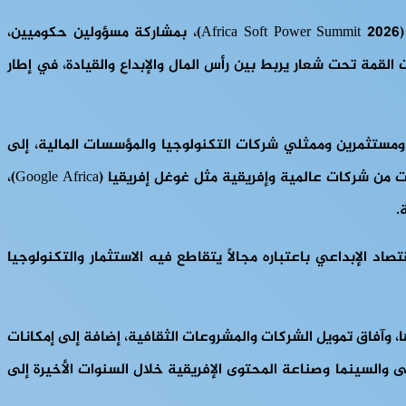
احتضنت العاصمة الكينية نيروبي خلال الفترة من 20 إلى 23 مايو 2026 أعمال النسخة السابعة من قمة القوة الناعمة الإفريقية (Africa Soft Power Summit 2026)، بمشاركة مسؤولين حكوميين،
لقمة تحت شعار يربط بين رأس المال والإبداع والقيادة، في إطار
مستثمرين وممثلي شركات التكنولوجيا والمؤسسات المالية، إلى
جانب فنانين ومنتجين ورواد أعمال من مختلف أنحاء القارة. ومن بين المشاركين مسؤولون من الأمم المتحدة والحكومة الكينية، وقيادات من شركات عالمية وإفريقية مثل غوغل إفريقيا (Google Africa)،
.
د الإبداعي باعتباره مجالاً يتقاطع فيه الاستثمار والتكنولوجيا
 وآفاق تمويل الشركات والمشروعات الثقافية، إضافة إلى إمكانات
 والسينما وصناعة المحتوى الإفريقية خلال السنوات الأخيرة إلى