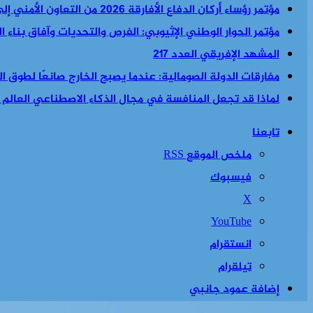
مؤتمر رؤساء أركان الدفاع الأفارقة 2026 من التعاون الأمني إلى السياسة الأمنية والاقتصادية معا
مؤتمر الحوار الوطني الإثيوبي: الفرص والتحديات وآفاق بناء 
المشهد الإفريقي العدد 217
مفارقات الدولة الصومالية: عندما يصبح الخارج صانعًا لطوق الن
لماذا قد تجعل المنافسة في مجال الذكاء الاصطناعي العالم أكث
تابعنا
ملخص الموقع RSS
فيسبوك
‫X
‫YouTube
انستقرام
تيلقرام
إضافة عمود جانبي