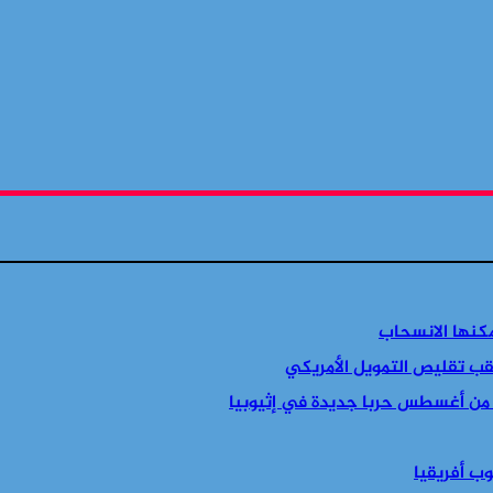
مكنها الانسحاب
قب تقليص التمويل الأمريكي
 من أغسطس حربا جديدة في إثيوبيا