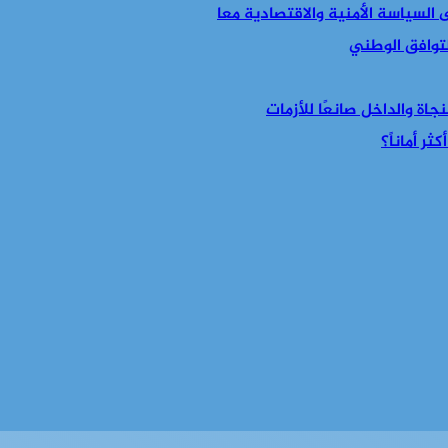
التوافق الوطني
جاة والداخل صانعًا للأزمات
ر أماناً؟