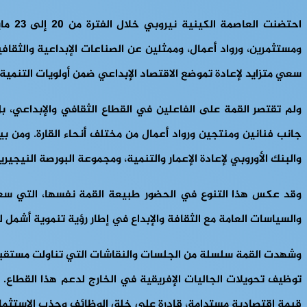
ومستثمرين، ورواد أعمال، وممثلين عن الصناعات الإبداعية والثقا
سعي متزايد لإعادة تموضع الاقتصاد الإبداعي ضمن أولويات التنمية ا
ولم تقتصر القمة على الفاعلين في القطاع الثقافي والإبداعي،
والبنك الأوروبي لإعادة الإعمار والتنمية، ومجموعة البورصة النيجي
وقد عكس هذا التنوع في الحضور طبيعة القمة نفسها، التي سعت إلى 
والسياسات العامة مع الثقافة والإبداع في إطار رؤية تنموية أشمل لل
وشهدت القمة سلسلة من الجلسات والنقاشات التي تناولت مستقبل ال
توظيف تحويلات الجاليات الإفريقية في الخارج لدعم هذا القطاع. 
قيمة اقتصادية مستدامة، قادرة على خلق الوظائف وجذب الاستثمارات