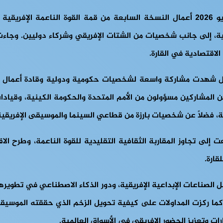
فية، إلى جانب شخصيات من الشتات الإفريقي وشركاء دوليين. وجاءت ا
لاقتصادية في القارة.
 بل شهدت مشاركة واسعة لشخصيات حكومية ودولية وقادة أعمال و
رية، فضلاً عن شخصيات بارزة من قطاعي السينما والموسيقى الإفريقية
تجاوز المقاربة الثقافية التقليدية للقوة الناعمة، وطرح الاقتصا
قارة.
صناعات الإبداعية الإفريقية، ودور الذكاء الاصطناعي في تطويرها،
كما ركزت المداولات على كيفية تحويل الزخم الذي حققته الموسيقى
 وتعزيز الحضور الإفريقي في الأسواق العالمية.