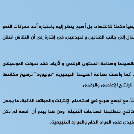
هامشياً أو نشاطاً ترفيهياً مكملاً للاقتصاد، بل أصبح يُنظر إليه باعتباره أحد محركات النمو
ال إلى جانب الفنانين والمبدعين، في إشارة إلى أن النقاش انتقل
 والسينما وصناعة المحتوى الرقمي والأزياء. فقد تحولت الموسيقى
 كما واصلت صناعة السينما النيجيرية “نوليوود” ترسيخ مكانتها
لإنتاج الإعلامي والرقمي.
ً، مع توسع سريع في استخدام الإنترنت والهواتف الذكية، ما يجعل
التي تتطلبها الصناعات الثقيلة. ومن هنا يبدو أن القمة لم تكن
ليدي على المواد الخام والموارد الطبيعية.