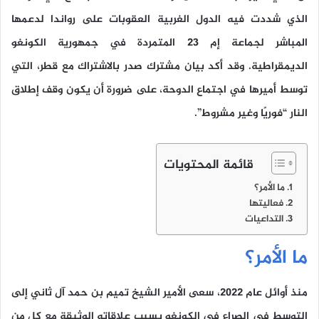
الذي شددت فيه الدول الغربية العقوبات على رواندا لدعمها
المباشر لجماعة إم 23 المتمردة في جمهورية الكونغو
الديمقراطية. وقد أكد بيان مشترك صدر بالاشتراك مع قطر، التي
توسط أميرها في اجتماع الدوحة، على ضرورة أن يكون وقف إطلاق
النار “فوريًا وغير مشروط”.
قائمة المحتويات
ما الأمر؟
فعاليتها
التداعيات
ما الأمر؟
منذ أوائل عام 2022، سعى الأمير الشيخ تميم بن حمد آل ثاني إلى
التوسط في الصراع في الكونغو بسبب علاقاته الوثيقة مع كل من