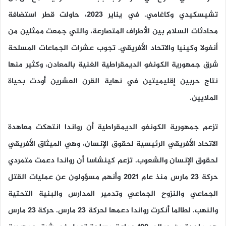
تشيسكيدي وكاغامي. في يناير 2023، حاولت قطر استضافة
محادثات السلام بين الأطراف المتصارعة، والتي جمعت ممثلين من
أنغولا وكينيا والاتحاد الأفريقي. تجوب عشرات الجماعات المسلحة
شرق جمهورية الكونغو الديمقراطية الغنية بالمعادن، وكثير منها
نتاج حربين إقليميتين في نهاية القرن العشرين أودت بحياة
الملايين.
تزعم جمهورية الكونغو الديمقراطية أن رواندا انتهكت معاهدة
الاتحاد الأفريقي الرئيسية لحقوق الإنسان، وهي الميثاق الأفريقي
لحقوق الإنسان والشعوب. تزعم كينشاسا أن رواندا دعمت متمردي
حركة 23 مارس منذ عام 2021 وأنهم مسؤولون عن عمليات القتل
الجماعي والنزوح الجماعي وتدمير المدارس والبنية التحتية
والنهب. لطالما أنكرت رواندا دعمها لحركة 23 مارس. حركة 23 مارس