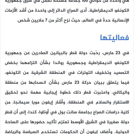
هي واحدة من حوالي 100 جماعة مسلحة تعمل في شرق جمهورية
الكونغو الديمقراطية. أدى الصراع الدائر إلى واحدة من أشد الأزمات
الإنسانية حدةً في العالم، حيث نزح أكثر من 7 ملايين شخص.
فعاليتها
في 23 مارس، رحّبت دولة قطر بالبيانين الصادرين عن جمهورية
الكونغو الديمقراطية وجمهورية رواندا بشأن التزامهما بخفض
التصعيد وتخفيف التوترات في المنطقة الشرقية من الكونغو،
فيما يتعلق ببيان حركة 23 مارس بشأن انسحابها من منطقة
واليكالي. واعتبرت قطر ذلك خطوة إيجابية مهمة نحو تحقيق
الاستقرار والسلام في المنطقة. وأشار إيفون مويا سيمانجا، من
كلية دراسات الصراع بجامعة سانت بول في أوتاوا، كندا، إلى أن قطر
دولة صغيرة في الشرق الأوسط تعتزم تأكيد حضورها على الساحة
الدولية. وأضاف إيفون أن الحكومات تستخدم السياسة والرياضة