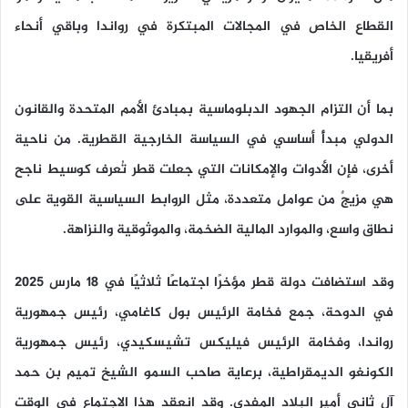
القطاع الخاص في المجالات المبتكرة في رواندا وباقي أنحاء
أفريقيا.
بما أن التزام الجهود الدبلوماسية بمبادئ الأمم المتحدة والقانون
الدولي مبدأٌ أساسي في السياسة الخارجية القطرية. من ناحية
أخرى، فإن الأدوات والإمكانات التي جعلت قطر تُعرف كوسيط ناجح
هي مزيجٌ من عوامل متعددة، مثل الروابط السياسية القوية على
نطاق واسع، والموارد المالية الضخمة، والموثوقية والنزاهة.
وقد استضافت دولة قطر مؤخرًا اجتماعًا ثلاثيًا في 18 مارس 2025
في الدوحة، جمع فخامة الرئيس بول كاغامي، رئيس جمهورية
رواندا، وفخامة الرئيس فيليكس تشيسكيدي، رئيس جمهورية
الكونغو الديمقراطية، برعاية صاحب السمو الشيخ تميم بن حمد
آل ثاني أمير البلاد المفدى. وقد انعقد هذا الاجتماع في الوقت