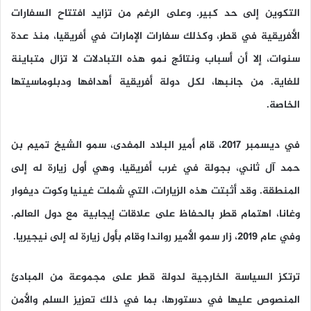
التكوين إلى حد كبير. وعلى الرغم من تزايد افتتاح السفارات
الأفريقية في قطر، وكذلك سفارات الإمارات في أفريقيا، منذ عدة
سنوات، إلا أن أسباب ونتائج نمو هذه التبادلات لا تزال متباينة
للغاية. من جانبها، لكل دولة أفريقية أهدافها ودبلوماسيتها
الخاصة.
في ديسمبر 2017، قام أمير البلاد المفدى، سمو الشيخ تميم بن
حمد آل ثاني، بجولة في غرب أفريقيا، وهي أول زيارة له إلى
المنطقة. وقد أثبتت هذه الزيارات، التي شملت غينيا وكوت ديفوار
وغانا، اهتمام قطر بالحفاظ على علاقات إيجابية مع دول العالم.
وفي عام 2019، زار سمو الأمير رواندا وقام بأول زيارة له إلى نيجيريا.
ترتكز السياسة الخارجية لدولة قطر على مجموعة من المبادئ
المنصوص عليها في دستورها، بما في ذلك تعزيز السلم والأمن