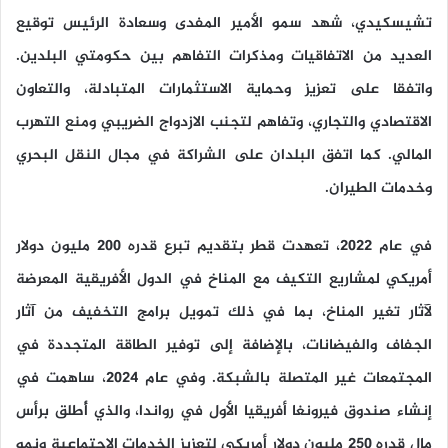
تشيسكيدي، شهد سمو الأمير المفدى وسعادة الرئيس توقيع
العديد من الاتفاقيات ومذكرات التفاهم بين حكومتي البلدين.
واتفقا على تعزيز وحماية الاستثمارات المتبادلة، والتعاون
الاقتصادي والتجاري، وتفاهم لتجنب الازدواج الضريبي ومنع التهرب
المالي. كما اتفق البلدان على الشراكة في مجال النقل البحري
وخدمات الطيران.
في عام ٢٠٢٢، تعهدت قطر بتقديم تبرع قدره ٢٠٠ مليون دولار
أمريكي لمشاريع التكيف مع المناخ في الدول الأفريقية المعرضة
لآثار تغير المناخ، بما في ذلك تمويل برامج التخفيف من آثار
الجفاف والفيضانات، بالإضافة إلى توفير الطاقة المتجددة في
المجتمعات غير المتصلة بالشبكة. وفي عام ٢٠٢٤، ساهمت في
إنشاء صندوق فيرونغا أفريقيا الأول في رواندا، والذي أُطلق برأس
مال قدره ٢٥٠ مليون دولار أمريكي لتعزيز الخدمات الاجتماعية ونمو