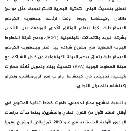
تتعلق بتحديث البنى التحتية البحرية الاستراتيجية، مثل موانئ
ماتادي وكينشاسا وبوما، وفقًا لرئاسة جمهورية الكونغو
الديمقراطية. كما تتعلق الوثائق الأخرى الموقعة بين البلدين
بشركة البريد والاتصالات الكونغولية (SCPT)، ودمج شركة الخطوط
الجوية القطرية في مشروع شراكة بين قطر وجمهورية الكونغو
الديمقراطية يتعلق بدعم الدولة الكونغولية من خلال الشراكة. مع
هيئة الخطوط الجوية (RVA) لتحديث وبناء وتمويل ثلاثة مطارات
رئيسية: ندجيلي في كينشاسا، ولوانو في لوبومباشي، وندولو
(كينشاسا) للطيران التجاري.
بالنسبة لمشروع مطار ندجيلي، ظهرت خطط تنفيذ المشروع في
أوائل العقد الأول من القرن الحادي والعشرين، بينما بدأت دراسات
الجدوى الأولية الخاصة به في عام 2013. تم إطلاق المشروع رسميًا