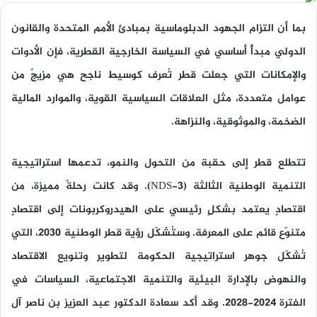
بما أن التزام الجهود الدبلوماسية بمبادئ الأمم المتحدة والقانون
الدولي مبدأٌ أساسي في السياسة الخارجية القطرية، فإن الأدوات
والإمكانات التي جعلت قطر تُعرف كوسيط ناجح هي مزيجٌ من
عوامل متعددة، مثل العلاقات السياسية القوية، والموارد المالية
الضخمة، والموثوقية، والنزاهة.
تتطلع قطر إلى حقبة من التحول والنمو، تدعمها استراتيجية
التنمية الوطنية الثالثة (NDS-3). وقد كانت رحلةً مميزة، من
اقتصادٍ يعتمد بشكلٍ رئيسي على الهيدروكربونات إلى اقتصادٍ
متنوّع قائم على المعرفة. وستُشكّل رؤية قطر الوطنية 2030، التي
تُشكّل جوهر استراتيجية الحكومة لتطوير وتنويع الاقتصاد
والنهوض بالإدارة البيئية والتنمية الاجتماعية، السياسات في
الفترة 2024-2028. وقد أكد سعادة الدكتور عبد العزيز بن ناصر آل