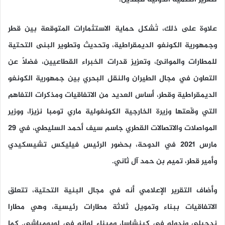
علاوة على ذلك، تُشكل حماية الاستثمارات المتوقعة بين قطر
وجمهورية الكونغو الديمقراطية، وتحديث وتطوير البنى التحتية
للمطارات والموانئ، وتعزيز قدرات الخبراء القطاعيين، فضلاً عن
التعاون في مجال الطيران والنقل البحري بين جمهورية الكونغو
الديمقراطية وقطر، أساس العديد من الاتفاقيات ومذكرات التفاهم
التي وقّعتها وزيرة الخارجية الكونغولية ماري تومبا نزيزا، ووزير
المواصلات والاتصالات القطري جاسم سيف أحمد السليطي، في 29
مارس 2021 في الدوحة، بحضور الرئيس فيليكس تشيسكيدي
وأمير قطر، تميم بن حمد آل ثاني.
وأضاف التقرير الإعلامي أنه في مجال البنية التحتية، تتعلق
الاتفاقيات ببناء وتمويل ثلاثة مطارات رئيسية، وهي مطارا
ندجيلي وندولو في كينشاسا، وميناء لوانو في لوبومباشي. كما