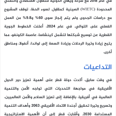
في عام 2018 مع شركة ويهاي الدولية للتعاون الاقتصادي والتقني
المحدودة (WIETC) الصينية كمقاول. لسوء الحظ، توقف المشروع
مع دراسات الجدوى ولم يتم إنجاز سوى 60% و9.8% من العمل
الفعلي على التوالي. في عام ٢٠٢٤، أعلنت الخطوط الجوية
القطرية عن توسيع شبكتها لتشمل كينشاسا، عاصمة الكونغو، مما
يتيح زيادة وتيرة الرحلات وزيادة السعة إلى لواندا، أنغولا، ومناطق
أخرى.
التداعيات
في وقت سابق، أكدت دولة قطر على أهمية تعزيز دور الدول
الأفريقية في مواجهة التحديات التي تواجه الأمن والتنمية
العالمية في أفريقيا، بالإضافة إلى تعزيز السلام والأمن العالميين،
وتسريع وتيرة تحقيق أجندة الاتحاد الأفريقي ٢٠٦٣ وأهداف التنمية
المستدامة ٢٠٣٠. وأشارت قطر إلى أن الأهمية الاستراتيجية