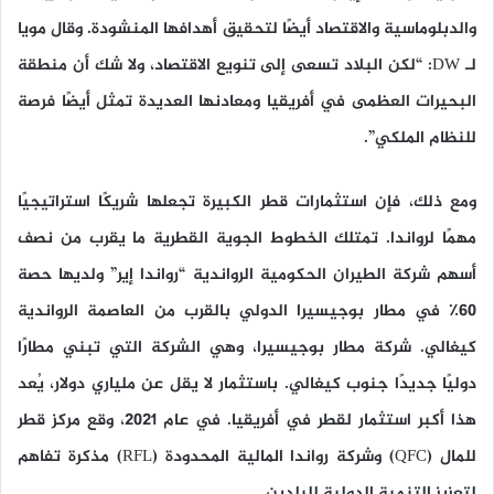
والدبلوماسية والاقتصاد أيضًا لتحقيق أهدافها المنشودة. وقال مويا
لـ DW: “لكن البلاد تسعى إلى تنويع الاقتصاد، ولا شك أن منطقة
البحيرات العظمى في أفريقيا ومعادنها العديدة تمثل أيضًا فرصة
للنظام الملكي”.
ومع ذلك، فإن استثمارات قطر الكبيرة تجعلها شريكًا استراتيجيًا
مهمًا لرواندا. تمتلك الخطوط الجوية القطرية ما يقرب من نصف
أسهم شركة الطيران الحكومية الرواندية “رواندا إير” ولديها حصة
60٪ في مطار بوجيسيرا الدولي بالقرب من العاصمة الرواندية
كيغالي. شركة مطار بوجيسيرا، وهي الشركة التي تبني مطارًا
دوليًا جديدًا جنوب كيغالي. باستثمار لا يقل عن ملياري دولار، يُعد
هذا أكبر استثمار لقطر في أفريقيا. في عام 2021، وقع مركز قطر
للمال (QFC) وشركة رواندا المالية المحدودة (RFL) مذكرة تفاهم
لتعزيز التنمية الدولية للبلدين.