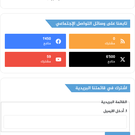
تابعنا على وسائل التواصل الإجتماعي
1٬450
0
مشترك
متابع
59
6٬500
متابع
مشترك
اشترك في قائمتنا البريدية
القائمة البريدية
أدخل الايميل