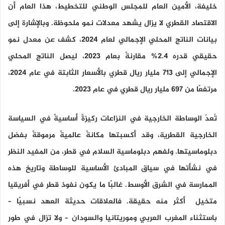
خليفة، الأمين العام للمجلس الوطني للتخطيط، هذا العام أن
الاقتصاد القطري لا يزال يشهد معدلات نمو ملحوظة. وبالإشارة إلى
بيانات الناتج المحلي الإجمالي لعام 2024، كشف عن معدل نمو
حقيقي قدره 2.4% مقارنةً بعام 2023، ليصل الناتج المحلي
الإجمالي إلى 713 مليار ريال قطري بالأسعار الثابتة في عام 2024،
مرتفعًا من 697 مليار ريال قطري في عام 2023.
تُعدّ الوساطة الخارجية في النزاعات ركيزةً أساسيةً في السياسة
الخارجية القطرية، وقد أكسبتها مكانةً عالميةً مرموقةً بفضل
دبلوماسيتها. ولفهم دبلوماسية السلام في قطر، من المفيد النظر
في نشأتها في سياق المبادئ الأساسية للوساطة وتاريخ هذه
الممارسة في الشرق الأوسط. غالبًا ما يكون نفوذ قطر في أفريقيا
متخيل أكثر منه حقيقة. فالعلاقات حديثة العهد نسبيًا –
باستثناء المغرب العربي وموريتانيا والسودان – ولا تزال في طور