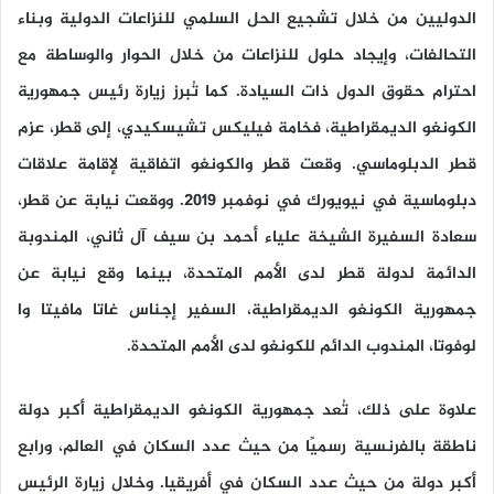
الدوليين من خلال تشجيع الحل السلمي للنزاعات الدولية وبناء
التحالفات، وإيجاد حلول للنزاعات من خلال الحوار والوساطة مع
احترام حقوق الدول ذات السيادة. كما تُبرز زيارة رئيس جمهورية
الكونغو الديمقراطية، فخامة فيليكس تشيسكيدي، إلى قطر، عزم
قطر الدبلوماسي. وقعت قطر والكونغو اتفاقية لإقامة علاقات
دبلوماسية في نيويورك في نوفمبر 2019. ووقعت نيابة عن قطر،
سعادة السفيرة الشيخة علياء أحمد بن سيف آل ثاني، المندوبة
الدائمة لدولة قطر لدى الأمم المتحدة، بينما وقع نيابة عن
جمهورية الكونغو الديمقراطية، السفير إجناس غاتا مافيتا وا
لوفوتا، المندوب الدائم للكونغو لدى الأمم المتحدة.
علاوة على ذلك، تُعد جمهورية الكونغو الديمقراطية أكبر دولة
ناطقة بالفرنسية رسميًا من حيث عدد السكان في العالم، ورابع
أكبر دولة من حيث عدد السكان في أفريقيا. وخلال زيارة الرئيس