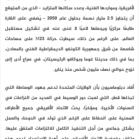
لأفريقيا، ومواردها الغنية، وعدد سكانها المتزايد – الذي من المتوقع
أن يتجاوز ٢.٥ مليار نسمة بحلول عام ٢٠٥٠ – يُضفي على القارة
طابعًا مركزيًا ويجعلها لاعبًا لا غنى عنه في تشكيل مستقبل
العالم. على الرغم من ذلك، سيطرت حركة M23 على مساحات
شاسعة من شرق جمهورية الكونغو الديمقراطية الغني بالمعادن،
بما في ذلك مدينتا غوما وبوكافو الرئيسيتان، في صراع أدى إلى
نزوح حوالي نصف مليون شخص منذ يناير.
أفاد دبلوماسيون بأن الولايات المتحدة تدعم جهود الوساطة التي
تبذلها قطر، التي لعبت دور الوسيط في العديد من النزاعات في
السنوات الأخيرة. ومؤخرًا، يحث الاتحاد الأفريقي جميع الأطراف
المعنية على الحفاظ على الزخم الذي تولّد في الدوحة، والعمل
بشكل جماعي من أجل التنفيذ الكامل للالتزامات المتفق عليها.
وتقف مفوضية الاتحاد الأفريقي على أهبة الاستعداد لدعم هذه