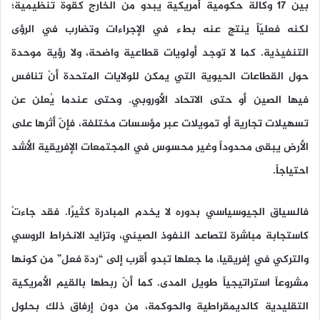
بين 17 وكالة حكومية أمريكية يبدو من الخارج كقوة تنظيمية؛
لكنه فعليّاً ينتج عنه بطء في الإجراءات وتضارب في الرؤى
التنفيذية. كما لا توجد أولويات قطاعية واضحة، ولا رؤية موحدة
حول القطاعات الحيوية التي يمكن للولايات المتحدة أنْ تنافس
فيها الصين أو حتى الاتحاد الأوروبي. وحتى عندما يُعلن عن
تسهيلات تجارية أو تمويلات عبر مؤسسات مختلفة، فإنّ أثرها على
الأرض يبقى محدوداً وغير محسوس في المجتمعات الإفريقية الأشد
احتياجاً.
فالسياق الجيوسياسي بدوره لا يخدم المبادرة كثيرًا. فقد جاءتْ
كاستجابة مباشرة لتصاعد النفوذ الصيني، وتزايد الانخراط الروسي
والتركي في إفريقيا، ما جعلها تبدو أقرب إلى “ردة فعل” من كونها
مشروعاً استراتيجياً طويل المدى. كما أنّ ربطها بالقيم الأمريكية
التقليدية كالديمقراطية والحوكمة، من دون إرفاق ذلك بحلول