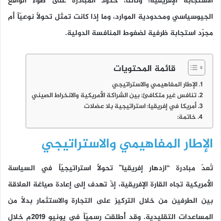
الاستجابة الإفريقية؛ وثالثًا، حدود المبادرة على ضوء الواقع
الجيوسياسي ومحدودية الموارد، وما إذا كانت تمثل تحولًا نوعيّاً أم
مجرّد استجابة ظرفية لضغوط المنافسة الدولية.
قائمة المحتويات
الإطار المفاهيمي والاستراتيجي
تنافس غير متكافئ: بين الشراكة الأمريكية والانخراط الصيني
أمريكا في إفريقيا: استراتيجية بلا عضلات
خاتمة:
الإطار المفاهيمي والاستراتيجي
تُعدّ مبادرة “ازدهار إفريقيا” تحولاً استراتيجيّاً في السياسة
الأمريكية تجاه القارة الإفريقية، إذْ تهدف إلى إعادة صياغة العلاقة
بين الطرفين من خلال التركيز على التجارة والاستثمار بدلاً من
المساعدات التقليدية. وقد أُطلقت رسميّاً في يونيو 2019م خلال