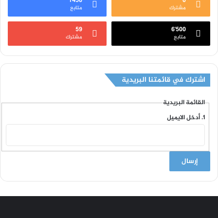
1٬450
0
مشترك
متابع
59
6٬500
متابع
مشترك
اشترك في قائمتنا البريدية
القائمة البريدية
أدخل الايميل