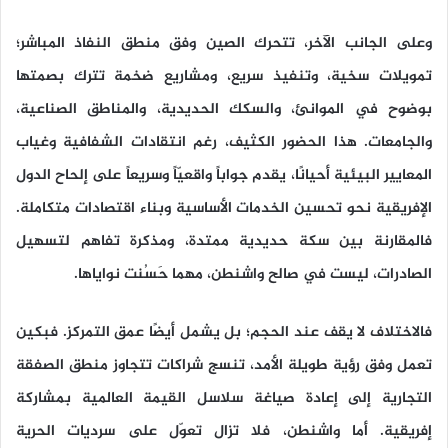
وعلى الجانب الآخر، تتحرك الصين وفق منطق النفاذ المباشر؛
تمويلات سخية، وتنفيذ سريع، ومشاريع ضخمة تترك بصمتها
بوضوح في الموانئ، والسكك الحديدية، والمناطق الصناعية،
والجامعات. هذا الحضور الكثيف، رغم انتقادات الشفافية وغياب
المعايير البيئية أحيانًا، يقدم جواباً واقعيّاً وسريعاً على إلحاح الدول
الإفريقية نحو تحسين الخدمات الأساسية وبناء اقتصادات متكاملة.
فالمقارنة بين سكة حديدية ممتدة، ومذكرة تفاهم لتسهيل
الصادرات، ليست في صالح واشنطن، مهما حَسُنت نواياها.
فالاختلاف لا يقف عند الحجم؛ بل يشمل أيضًا عمق التمركز. فبكين
تعمل وفق رؤية طويلة الأمد، تنسج شراكات تتجاوز منطق الصفقة
التجارية إلى إعادة صياغة سلاسل القيمة العالمية بمشاركة
إفريقية. أما واشنطن، فلا تزال تعوّل على سرديات الحرية