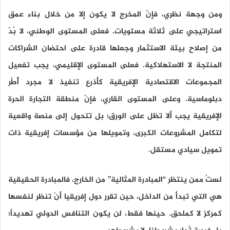
ومن وجهة نظري، فإنّ المخرج لا يكون إلا من خلال بناء عمق
استراتيجي على ثلاثة مستويات. فعلى المستوى الوطني، لا بُدّ
من إصلاح بيئة الاستثمار وجعلها قادرة على احتضان الشراكات
المنتجة لا الاستهلاكية. فعلى المستوى الإقليمي، يجب تفعيل
المجموعات الاقتصادية الإفريقية كأذرع تنفيذ لا مجرد أُطُر
دبلوماسية. وعلى المستوى القاري، فإنّ منطقة التجارة الحرة
الإفريقية يجب ألا تظل على الورق؛ بل تتحول إلى منصة واقعية
لتكامل المشروعات الكبرى، وتمويلها من مؤسسات إفريقية ذات
تمويل سيادي مستقل.
لستُ ممن ينتظر “
المبادرة المثالية
” من الخارج، فالمبادرة الحقيقية
هي التي تبدأ من الداخل، حين تقرر دول إفريقيا أنْ تنظر لنفسها
كمركز لا كملحق. حينها فقط، لن يكون التنافس الدولي تهديداً؛