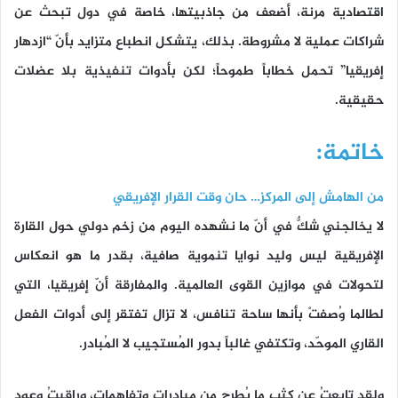
اقتصادية مرنة، أضعف من جاذبيتها، خاصة في دول تبحث عن
شراكات عملية لا مشروطة. بذلك، يتشكل انطباع متزايد بأنّ “ازدهار
إفريقيا” تحمل خطاباً طموحاً؛ لكن بأدوات تنفيذية بلا عضلات
حقيقية.
خاتمة:
من الهامش إلى المركز… حان وقت القرار الإفريقي
لا يخالجني شكٌّ في أنّ ما نشهده اليوم من زخم دولي حول القارة
الإفريقية ليس وليد نوايا تنموية صافية، بقدر ما هو انعكاس
لتحولات في موازين القوى العالمية. والمفارقة أنّ إفريقيا، التي
لطالما وُصفتْ بأنها ساحة تنافس، لا تزال تفتقر إلى أدوات الفعل
القاري الموحّد، وتكتفي غالباً بدور المُستجيب لا المُبادر.
ولقد تابعتُ عن كثب ما يُطرح من مبادرات وتفاهمات، وراقبتُ وعود