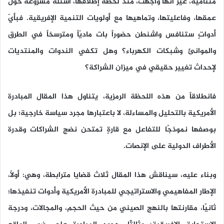
متنامية، غير أنها واجهت، منذ لحظة إطلاقها، أسئلة مشروعة حول
عمقها، وفاعليتها، وتماهيها مع أولويات التنمية الإفريقية. فبأيّ
أدواتٍ ستنافس واشنطن حضوراً بات ماديّاً ومترسخاً في الطرق
والموانئ وشبكات الكهرباء؟ وهل تكفي الندوات والمنتديات
لإحداث تغيير حقيقي في ميزان الشراكة؟
فانطلاقاً من هذه اللحظة الرمزية، يتناول هذا المقال المبادرة
الأمريكية بالتحليل والمساءلة، لا باعتبارها مجرد سياسة خارجية؛ بل
بوصفها نموذجًا للتفاعل مع قارةٍ تمتحن نضج الشراكات وقدرة
الأطراف الدولية على الإنصات.
وبناء عليه، سيناقش هذا المقال ثلاث قضايا مترابطة، وهي: أولاً،
الإطار المفاهيمي والاستراتيجي للمبادرة الأمريكية وأدوات تنفيذها؛
ثانيًا، مقارنتها بالنهج الصيني من حيث الحجم، والمجالات، ودرجة