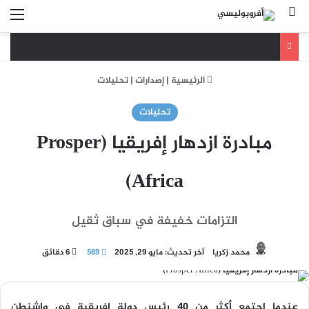
بحث عن
الق
الرئيسية
|
إصدارات
|
تحليلات
تحليلات
مبادرة ازدهار إفريقيا (Prosper
Africa)
التزامات خفيفة في سباق ثقيل
محمد زكريا
آخر تحديث: مايو 29, 2025
589
6 دقائق
عندما اجتمع أكثر من 40 رئيس دولة إفريقية في واشنطن