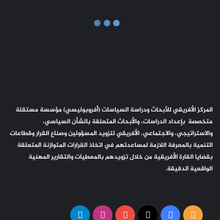
المركز الأفريقي للأبحاث ودراسة السياسات (أفروبوليسي) مؤسسة مستقلة
متخصصة بإعداد الدراسات، والأبحاث المتعلقة بالشأن السياسي،
والاستراتيجي، والاجتماعي، الأفريقي لتزويد المسؤولين وصناع القرار وقطاعات
التنمية بالمعرفة اللازمة لمساعدتهم في اتخاذ القرارات المتوازنة المتعلقة
بقضايا القارة الأفريقية من خلال تزويدهم بالمعطيات والتقارير المهنية
الواقعية الدقيقة.
ملخص
‫X
فيسبوك
‫YouTube
انستقرام
تيلقرام