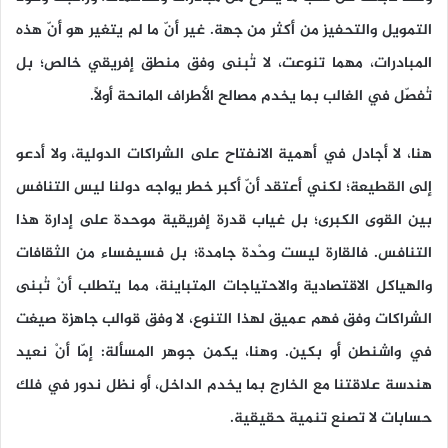
التمويل والتحفيز من أكثر من جهة. غير أنّ ما لم يتغير هو أنّ هذه
المبادرات، مهما تنوعت، لا تُبنى وفق منطق إفريقي خالص؛ بل
تُفصّل في الغالب بما يخدم مصالح الأطراف المانحة أولًا.
هنا، لا أجادل في أهمية الانفتاح على الشراكات الدولية، ولا أدعو
إلى القطيعة؛ لكني أعتقد أنّ أكبر خطر يواجه دولنا ليس التنافس
بين القوى الكبرى؛ بل غياب قدرة إفريقية موحدة على إدارة هذا
التنافس. فالقارة ليست وِحْدة جامدة؛ بل فسيفساء من الثقافات
والهياكل الاقتصادية والاحتياجات المتباينة، مما يتطلب أنْ تُبنى
الشراكات وفق فهم عميق لهذا التنوع، لا وفق قوالب جاهزة صيغت
في واشنطن أو بكين. وهنا، يكمن جوهر المسألة: إمّا أنْ نعيد
هندسة علاقتنا مع الخارج بما يخدم الداخل، أو نظل ندور في فلك
حسابات لا تصنع تنمية حقيقية.