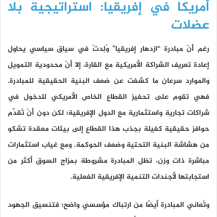
أمريكا في إفريقيا: استراتيجية بلا
عضلات
رغم أنّ مبادرة “ازدهار إفريقيا” وُلِدتْ في سياق سياسي يحاول
إعادة تعريف الشراكة الأمريكية مع القارة، إلا أنّ محدودية التمويل
والموارد سرعان ما كشفت عن ضعف البنية الحقيقية للمبادرة.
فهي تقوم على تحفيز القطاع الخاص الأمريكي للدخول في
شراكات تجارية واستثمارية مع الدول الإفريقية؛ لكن دون أنْ تُقدِّم
حوافز حقيقية كفيلة بجذب هذا القطاع إلى بيئات معقدة تشكو
من هشاشة البنية التحتية وضعف الحوكمة. ومع غياب استثمارات
مباشرة ذات وزن، تظل المبادرة مشروطة بمزاج السوق أكثر من
استجابتها لأجندات التنمية الإفريقية الفعلية.
وتُعاني المبادرة أيضًا من ارتباك مؤسسي واضح؛ فتنسيق الجهود