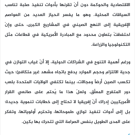
الاقتصادية والحوكمة دون أنْ تقرنها بأدوات تنفيذ صلبة تناسب
السياقات المحلية. وهو ما يفسر انحياز العديد من العواصم
الإفريقية إلى النهج الصيني في المشاريع الكبرى، حتى وإنْ
احتفظتْ بتعاون محدود مع المبادرة الأمريكية في قطاعات مثل
التكنولوجيا والزراعة.
ورغم أهمية التنوع في الشراكات الدولية، إلا أنّ غياب التوازن في
جدية الالتزام وحجم الموارد يدفع باتجاه مشهد غير متكافئ؛ حيث
تكسب الصين أرضاً ومجالات، بينما تكتفي الولايات المتحدة بلعب
دور المتفرج المعلِّق. ولعلّ هذا ما يُحتم على صانعي القرار
الأمريكيين إدراك أنّ إفريقيا لا تحتاج إلى خطابات تنموية جديدة؛
بل إلى أدوات تنفيذ توازي طموحاتها، وتحترم أولوياتها، وتفكر
على المدى الطويل بنفس الصرامة التي تتحرك بها بكين.