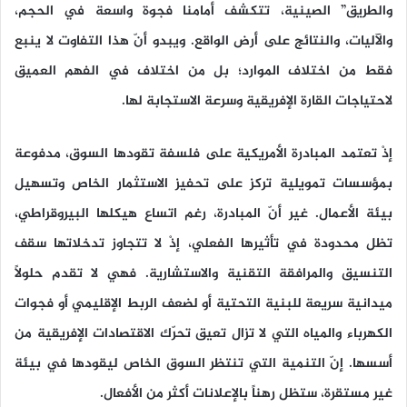
والطريق
” الصينية، تتكشف أمامنا فجوة واسعة في الحجم،
والآليات، والنتائج على أرض الواقع. ويبدو أنّ هذا التفاوت لا ينبع
فقط من اختلاف الموارد؛ بل من اختلاف في الفهم العميق
لاحتياجات القارة الإفريقية وسرعة الاستجابة لها.
إذْ تعتمد المبادرة الأمريكية على فلسفة تقودها السوق، مدفوعة
بمؤسسات تمويلية تركز على تحفيز الاستثمار الخاص وتسهيل
بيئة الأعمال. غير أنّ المبادرة، رغم اتساع هيكلها البيروقراطي،
تظل محدودة في تأثيرها الفعلي، إذْ لا تتجاوز تدخلاتها سقف
التنسيق والمرافقة التقنية والاستشارية. فهي لا تقدم حلولًا
ميدانية سريعة للبنية التحتية أو لضعف الربط الإقليمي أو فجوات
الكهرباء والمياه التي لا تزال تعيق تحرّك الاقتصادات الإفريقية من
أسسها. إنّ التنمية التي تنتظر السوق الخاص ليقودها في بيئة
غير مستقرة، ستظل رهناً بالإعلانات أكثر من الأفعال.