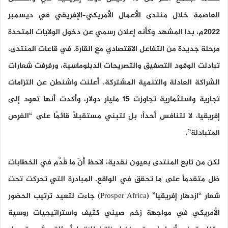
العاصمة خلال منتدى الأعمال الأمريكي–الإفريقي في ديسمبر
2022م، بدا المشهد وكأنه إعلان رسمي عن دخول الولايات المتحدة
مرحلة جديدة من التفاعل الاقتصادي مع القارة. في قاعات المنتدى،
تبادلت الوفود التصفيق والتصريحات الدبلوماسية، ورفرفت شعارات
الشراكة العادلة والتنمية المشتركة. أعلنت واشنطن عن التزامات
تجارية واستثمارية تجاوزت 15 مليار دولار، وأكدت أنها تعود إلى
إفريقيا، لا لتنافس أحداً؛ بل لتبني مستقبلاً قائمًا على “الفرص
المتبادلة”.
لكن من تابع المنتدى بعيون نقدية، لاحظ أنّ ما قُدِّم في الخطابات
ظل متقدماً على ما تحقق في الواقع. المبادرة التي تحركت تحت
شعار “ازدهار إفريقيا” (Prosper Africa) جاءت لتعيد ترتيب الحضور
الأمريكي في مواجهة زخم صيني كثيف واستراتيجيات روسية