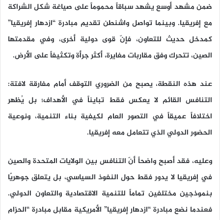
ضمن مشهد أوسع يشهد سباقاً محموماً على صياغة شكل الشراكة
مع إفريقيا. وبينما تواصل واشنطن تقديم مبادرة “ازدهار إفريقيا”
كمدخل حديث للتعاون، فإنّ قوى دولية أخرى، وفي مقدمتها
الصين، تتحرك وفق مقاربات مغايرة، أكثر جرأة وتكثيفاً على الأرض.
عند هذه النقطة، يصبح من الضروري التوقف أمام مفارقة لافتة:
التنافس القائم لا يعكس فقط تبايناً في الأهداف؛ بل يُظهر
اختلافاً عميقاً في التصور العام لكيفية بناء التنمية، ونوعية
الحضور الدولي الذي تتعامل معه إفريقيا.
وعليه، فقد أصبح واضحاً أنّ التنافس بين الولايات المتحدة والصين
في إفريقيا لا يدور فقط حول النفوذ السياسي، بل يتعلق جوهريًا
بنموذجين مختلفين تماماً للتنمية الاقتصادية والتعاون الدولي.
فعندما نضع مبادرة “
ازدهار إفريقيا
” الأمريكية مقابل مبادرة “
الحزام