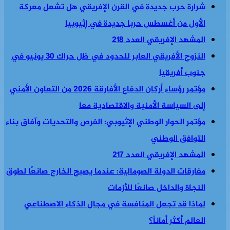
شرارة حرب جديدة في القرن الإفريقي هل تشعل معركة
الأول من أغسطس حربا جديدة في إثيوبيا
المشهد الإفريقي العدد 218
النزوح الأفريقي العابر للحدود في ظل حراك 30 يونيو في
جنوب أفريقيا
مؤتمر رؤساء أركان الدفاع الأفارقة 2026 من التعاون الأمني
إلى السياسة الأمنية والاقتصادية معا
مؤتمر الحوار الوطني الإثيوبي: الفرص والتحديات وآفاق بناء
التوافق الوطني
المشهد الإفريقي العدد 217
مفارقات الدولة الصومالية: عندما يصبح الخارج صانعًا لطوق
النجاة والداخل صانعًا للأزمات
لماذا قد تجعل المنافسة في مجال الذكاء الاصطناعي
العالم أكثر أماناً؟