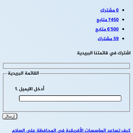
0
مشترك
1٬450
متابع
6٬500
متابع
59
مشترك
اشترك في قائمتنا البريدية
القائمة البريدية
أدخل الايميل
كيف تساعد المؤسسات الأفريقية في المحافظة على السلام