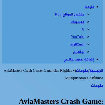
تابعنا
ملخص الموقع RSS
فيسبوك
‫X
‫YouTube
انستقرام
تيلقرام
إضافة عمود جانبي
الرئيسية
|
منوعات
|
AviaMasters Crash Game: Ganancias Rápidas y
Multiplicadores Altísimos
منوعات
AviaMasters Crash Game: