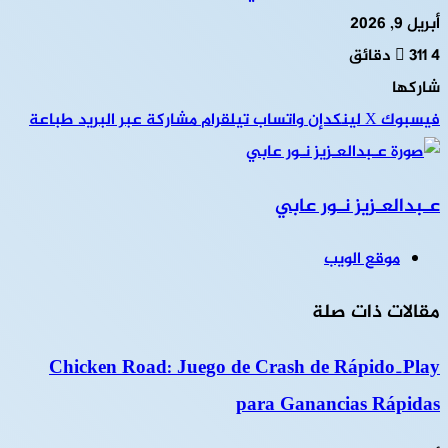
أبريل 9, 2026
4 دقائق
311
شاركها
فيسبوك
‫X
لينكدإن
واتساب
تيلقرام
مشاركة عبر البريد
طباعة
عـبدالعـزيز نـور عابي
موقع الويب
مقالات ذات صلة
Chicken Road: Juego de Crash de Rápido‑Play
para Ganancias Rápidas