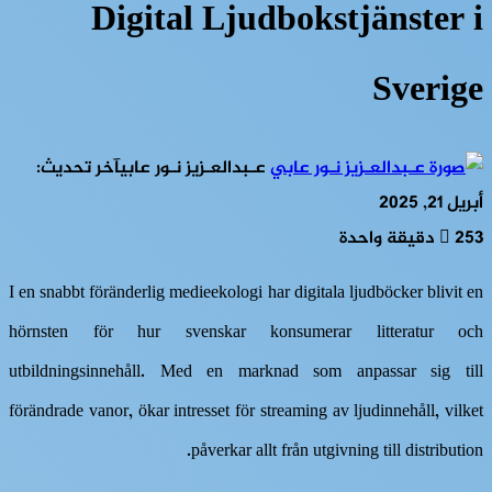
Digital Ljudbokstjänster i
Sverige
عـبدالعـزيز نـور عابي
آخر تحديث:
أبريل 21, 2025
253
دقيقة واحدة
I en snabbt föränderlig medieekologi har digitala ljudböcker blivit en
hörnsten för hur svenskar konsumerar litteratur och
utbildningsinnehåll. Med en marknad som anpassar sig till
förändrade vanor, ökar intresset för streaming av ljudinnehåll, vilket
påverkar allt från utgivning till distribution.