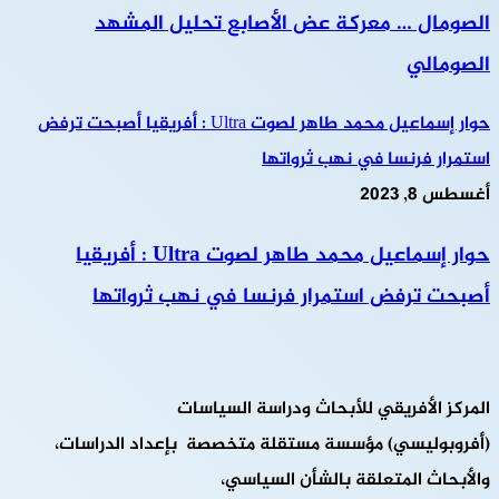
الصومال … معركة عض الأصابع تحليل المشهد
الصومالي
حوار إسماعيل محمد طاهر لصوت Ultra : أفريقيا أصبحت ترفض
استمرار فرنسا في نهب ثرواتها
أغسطس 8, 2023
حوار إسماعيل محمد طاهر لصوت Ultra : أفريقيا
أصبحت ترفض استمرار فرنسا في نهب ثرواتها
المركز الأفريقي للأبحاث ودراسة السياسات
(أفروبوليسي) مؤسسة مستقلة متخصصة بإعداد الدراسات،
والأبحاث المتعلقة بالشأن السياسي،