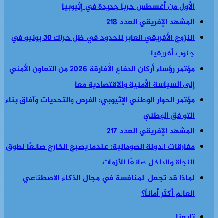
الأول من أغسطس حربا جديدة في إثيوبيا
المشهد الإفريقي العدد 218
النزوح الأفريقي العابر للحدود في ظل حراك 30 يونيو في
جنوب أفريقيا
مؤتمر رؤساء أركان الدفاع الأفارقة 2026 من التعاون الأمني
إلى السياسة الأمنية والاقتصادية معا
مؤتمر الحوار الوطني الإثيوبي: الفرص والتحديات وآفاق بناء
التوافق الوطني
المشهد الإفريقي العدد 217
مفارقات الدولة الصومالية: عندما يصبح الخارج صانعًا لطوق
النجاة والداخل صانعًا للأزمات
لماذا قد تجعل المنافسة في مجال الذكاء الاصطناعي
العالم أكثر أماناً؟
تابعنا