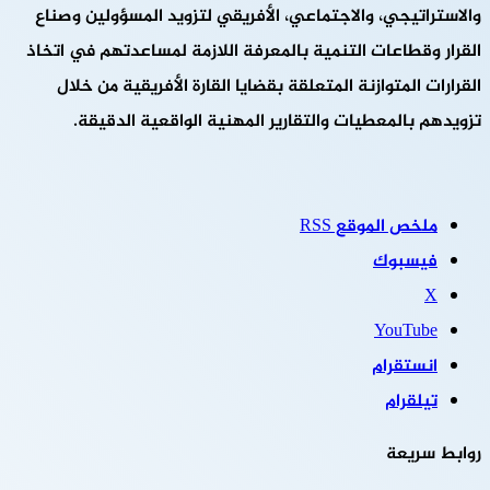
والاستراتيجي، والاجتماعي، الأفريقي لتزويد المسؤولين وصناع
القرار وقطاعات التنمية بالمعرفة اللازمة لمساعدتهم في اتخاذ
القرارات المتوازنة المتعلقة بقضايا القارة الأفريقية من خلال
تزويدهم بالمعطيات والتقارير المهنية الواقعية الدقيقة.
ملخص الموقع RSS
فيسبوك
‫X
‫YouTube
انستقرام
تيلقرام
روابط سريعة