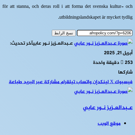
för att stanna, och deras roll i att forma det svenska kultur- och
utbildningslandskapet är mycket tydlig.
نسخ الرابط
عـبدالعـزيز نـور عابي
آخر تحديث:
أبريل 21, 2025
253
دقيقة واحدة
شاركها
فيسبوك
‫X
لينكدإن
واتساب
تيلقرام
مشاركة عبر البريد
طباعة
عـبدالعـزيز نـور عابي
موقع الويب