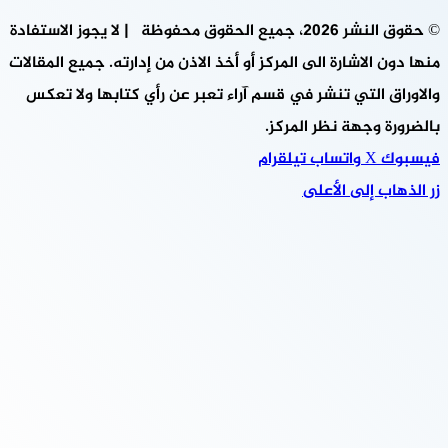
© حقوق النشر 2026، جميع الحقوق محفوظة | لا يجوز الاستفادة
منها دون الاشارة الى المركز أو أخذ الاذن من إدارته. جميع المقالات
والاوراق التي تنشر في قسم آراء تعبر عن رأي كتابها ولا تعكس
بالضرورة وجهة نظر المركز.
فيسبوك
‫X
واتساب
تيلقرام
زر الذهاب إلى الأعلى