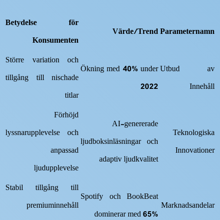
Betydelse för
Värde/Trend
Parameternamn
Konsumenten
Större variation och
Ökning med 40% under
Utbud av
tillgång till nischade
2022
Innehåll
titlar
Förhöjd
AI-genererade
lyssnarupplevelse och
Teknologiska
ljudboksinläsningar och
anpassad
Innovationer
adaptiv ljudkvalitet
ljudupplevelse
Stabil tillgång till
Spotify och BookBeat
premiuminnehåll
Marknadsandelar
dominerar med 65%