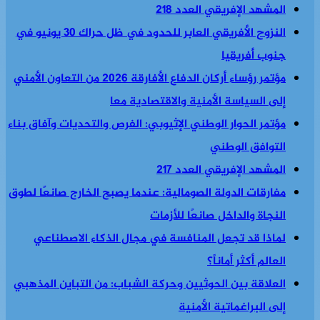
المشهد الإفريقي العدد 218
النزوح الأفريقي العابر للحدود في ظل حراك 30 يونيو في
جنوب أفريقيا
مؤتمر رؤساء أركان الدفاع الأفارقة 2026 من التعاون الأمني
إلى السياسة الأمنية والاقتصادية معا
مؤتمر الحوار الوطني الإثيوبي: الفرص والتحديات وآفاق بناء
التوافق الوطني
المشهد الإفريقي العدد 217
مفارقات الدولة الصومالية: عندما يصبح الخارج صانعًا لطوق
النجاة والداخل صانعًا للأزمات
لماذا قد تجعل المنافسة في مجال الذكاء الاصطناعي
العالم أكثر أماناً؟
العلاقة بين الحوثيين وحركة الشباب: من التباين المذهبي
إلى البراغماتية الأمنية