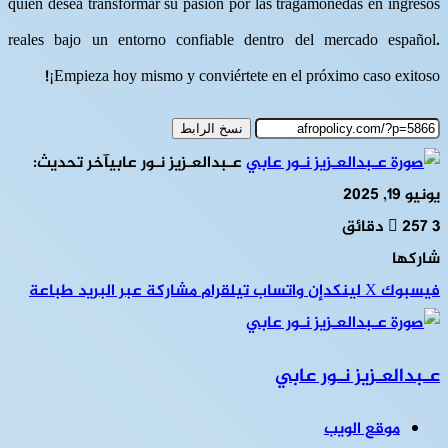
quien desea transformar su pasión por las tragamonedas en ingresos
reales bajo un entorno confiable dentro del mercado español​.​
¡Empieza hoy mismo y conviértete en el próximo caso exitoso!
نسخ الرابط
عـبدالعـزيز نـور عابي
آخر تحديث:
يونيو 19, 2025
3 دقائق
257
شاركها
فيسبوك
‫X
لينكدإن
واتساب
تيلقرام
مشاركة عبر البريد
طباعة
عـبدالعـزيز نـور عابي
موقع الويب