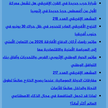
شرارة حرب جديدة في القرن الإفريقي هل تشعل معركة
الأول من أغسطس حربا جديدة في إثيوبيا
المشهد الإفريقي العدد 218
النزوح الأفريقي العابر للحدود في ظل حراك 30 يونيو في
جنوب أفريقيا
مؤتمر رؤساء أركان الدفاع الأفارقة 2026 من التعاون الأمني
إلى السياسة الأمنية والاقتصادية معا
مؤتمر الحوار الوطني الإثيوبي: الفرص والتحديات وآفاق بناء
التوافق الوطني
المشهد الإفريقي العدد 217
مفارقات الدولة الصومالية: عندما يصبح الخارج صانعًا لطوق
النجاة والداخل صانعًا للأزمات
لماذا قد تجعل المنافسة في مجال الذكاء الاصطناعي
العالم أكثر أماناً؟