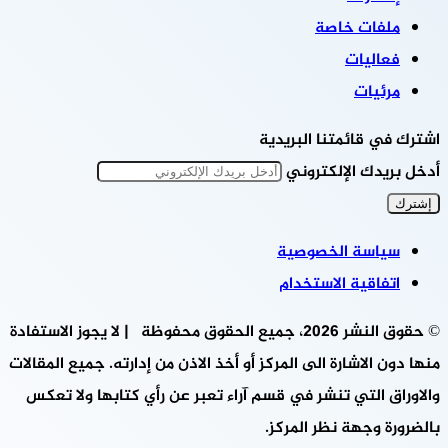
ملفات خاصة
فعاليات
مرئيات
اشترك في قائمتنا البريدية
أدخل بريدك الإلكتروني
سياسة الخصوصية
اتفاقية الاستخدام
© حقوق النشر 2026، جميع الحقوق محفوظة | لا يجوز الاستفادة
منها دون الاشارة الى المركز أو أخذ الاذن من إدارته. جميع المقالات
والاوراق التي تنشر في قسم آراء تعبر عن رأي كتابها ولا تعكس
بالضرورة وجهة نظر المركز.