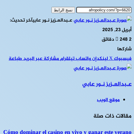
نسخ الرابط
عـبدالعـزيز نـور عابي
آخر تحديث:
أبريل 23, 2025
2 دقائق
248
شاركها
فيسبوك
‫X
لينكدإن
واتساب
تيلقرام
مشاركة عبر البريد
طباعة
عـبدالعـزيز نـور عابي
موقع الويب
مقالات ذات صلة
Cómo dominar el casino en vivo y ganar este verano