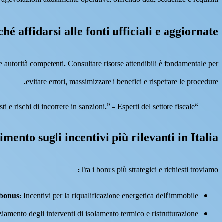
i agevolazioni attualmente operative, offrendo dati, scadenze e requisiti.
hé affidarsi alle fonti ufficiali e aggiornate?
e autorità competenti. Consultare risorse attendibili è fondamentale per
evitare errori, massimizzare i benefici e rispettare le procedure.
“Accedere alle informazioni aggiornate e certe permette di pianificare interventi strategici, riducendo costi e rischi di incorrere in sanzioni.” – Esperti del settore fiscale
ento sugli incentivi più rilevanti in Italia
Tra i bonus più strategici e richiesti troviamo:
bonus
: Incentivi per la riqualificazione energetica dell’immobile;
ziamento degli interventi di isolamento termico e ristrutturazione;