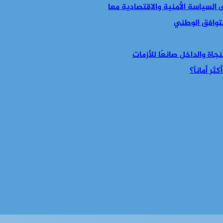
التوافق الوطني
جاة والداخل صانعًا للأزمات
ر أماناً؟