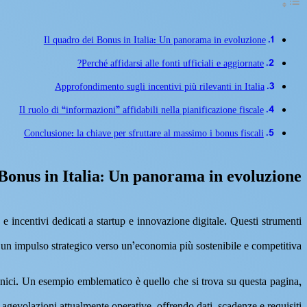
Il quadro dei Bonus in Italia: Un panorama in evoluzione
Perché affidarsi alle fonti ufficiali e aggiornate?
Approfondimento sugli incentivi più rilevanti in Italia
Il ruolo di “informazioni” affidabili nella pianificazione fiscale
Conclusione: la chiave per sfruttare al massimo i bonus fiscali
 Bonus in Italia: Un panorama in evoluzione
e incentivi dedicati a startup e innovazione digitale. Questi strumenti
un impulso strategico verso un’economia più sostenibile e competitiva.
 tecnici. Un esempio emblematico è quello che si trova su questa pagina,