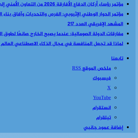
مؤتمر رؤساء أركان الدفاع الأفارقة 2026 من التعاون الأمني إلى السياسة الأمنية والاقتصادية معا
مؤتمر الحوار الوطني الإثيوبي: الفرص والتحديات وآفاق بناء 
المشهد الإفريقي العدد 217
مفارقات الدولة الصومالية: عندما يصبح الخارج صانعًا لطوق الن
لماذا قد تجعل المنافسة في مجال الذكاء الاصطناعي العالم أكث
تابعنا
ملخص الموقع RSS
فيسبوك
‫X
‫YouTube
انستقرام
تيلقرام
إضافة عمود جانبي